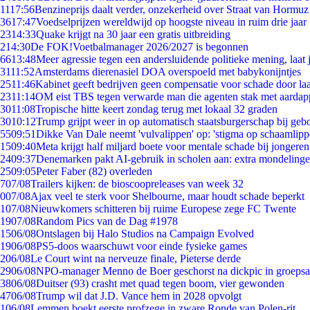
11
17:56
Benzineprijs daalt verder, onzekerheid over Straat van Hormuz b
36
17:47
Voedselprijzen wereldwijd op hoogste niveau in ruim drie jaar
23
14:33
Quake krijgt na 30 jaar een gratis uitbreiding
2
14:30
De FOK!Voetbalmanager 2026/2027 is begonnen
66
13:48
Meer agressie tegen een andersluidende politieke mening, laat j
31
11:52
Amsterdams dierenasiel DOA overspoeld met babykonijntjes
25
11:46
Kabinet geeft bedrijven geen compensatie voor schade door la
23
11:14
OM eist TBS tegen verwarde man die agenten stak met aardap
30
11:08
Tropische hitte keert zondag terug met lokaal 32 graden
30
10:12
Trump grijpt weer in op automatisch staatsburgerschap bij geb
55
09:51
Dikke Van Dale neemt 'vulvalippen' op: 'stigma op schaamlip
15
09:40
Meta krijgt half miljard boete voor mentale schade bij jongeren
24
09:37
Denemarken pakt AI-gebruik in scholen aan: extra mondeling
25
09:05
Peter Faber (82) overleden
7
07/08
Trailers kijken: de bioscoopreleases van week 32
0
07/08
Ajax veel te sterk voor Shelbourne, maar houdt schade beperkt
1
07/08
Nieuwkomers schitteren bij ruime Europese zege FC Twente
19
07/08
Random Pics van de Dag #1978
15
06/08
Ontslagen bij Halo Studios na Campaign Evolved
19
06/08
PS5-doos waarschuwt voor einde fysieke games
2
06/08
Le Court wint na nerveuze finale, Pieterse derde
29
06/08
NPO-manager Menno de Boer geschorst na dickpic in groeps
38
06/08
Duitser (93) crasht met quad tegen boom, vier gewonden
47
06/08
Trump wil dat J.D. Vance hem in 2028 opvolgt
1
06/08
Lemmen boekt eerste profzege in zware Ronde van Polen-rit