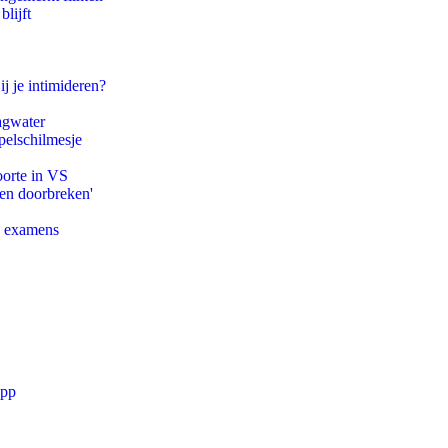
lijft
ij je intimideren?
agwater
pelschilmesje
oorte in VS
pen doorbreken'
e examens
app