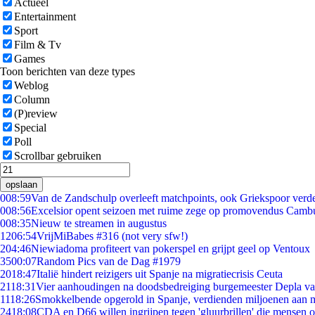
Actueel
Entertainment
Sport
Film & Tv
Games
Toon berichten van deze types
Weblog
Column
(P)review
Special
Poll
Scrollbar gebruiken
opslaan
0
08:59
Van de Zandschulp overleeft matchpoints, ook Griekspoor verde
0
08:56
Excelsior opent seizoen met ruime zege op promovendus Camb
0
08:35
Nieuw te streamen in augustus
12
06:54
VrijMiBabes #316 (not very sfw!)
2
04:46
Niewiadoma profiteert van pokerspel en grijpt geel op Ventoux
35
00:07
Random Pics van de Dag #1979
20
18:47
Italië hindert reizigers uit Spanje na migratiecrisis Ceuta
21
18:31
Vier aanhoudingen na doodsbedreiging burgemeester Depla v
11
18:26
Smokkelbende opgerold in Spanje, verdienden miljoenen aan 
24
18:08
CDA en D66 willen ingrijpen tegen 'gluurbrillen' die mensen 