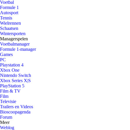
Voetbal
Formule 1
Autosport
Tennis
Wielrennen
Schaatsen
Wintersporten
Managerspelen
Voetbalmanager
Formule 1-manager
Games
PC
Playstation 4
Xbox One
Nintendo Switch
Xbox Series X|S
PlayStation 5
Film & TV
Film
Televisie
Trailers en Videos
Bioscoopagenda
Forum
Meer
Weblog