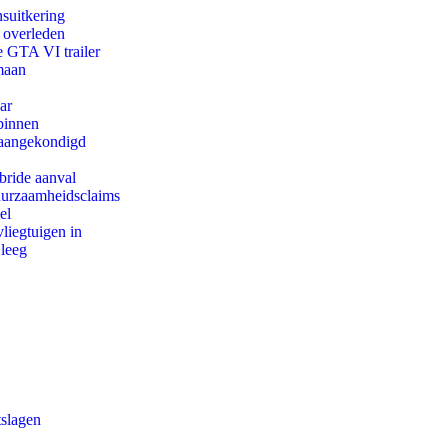
suitkering
d overleden
e GTA VI trailer
maan
ar
binnen
g aangekondigd
bride aanval
duurzaamheidsclaims
el
iegtuigen in
 leeg
tslagen