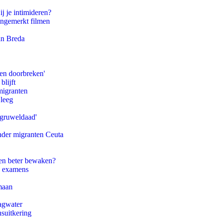
ij je intimideren?
ongemerkt filmen
an Breda
pen doorbreken'
blijft
migranten
 leeg
'gruweldaad'
onder migranten Ceuta
en beter bewaken?
e examens
maan
agwater
suitkering