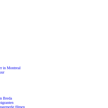
r in Montreal
uur
an Breda
migranten
ongemerkt filmen