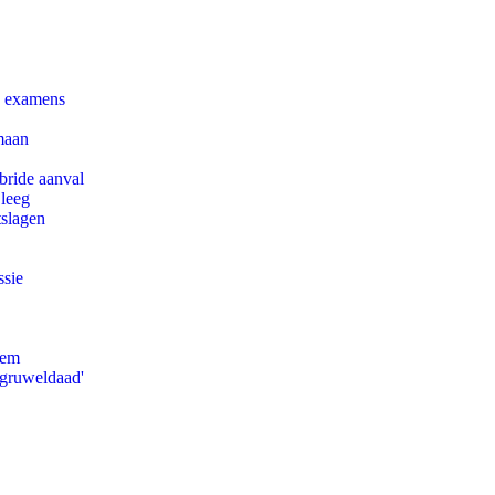
e examens
maan
bride aanval
 leeg
tslagen
ssie
eem
'gruweldaad'