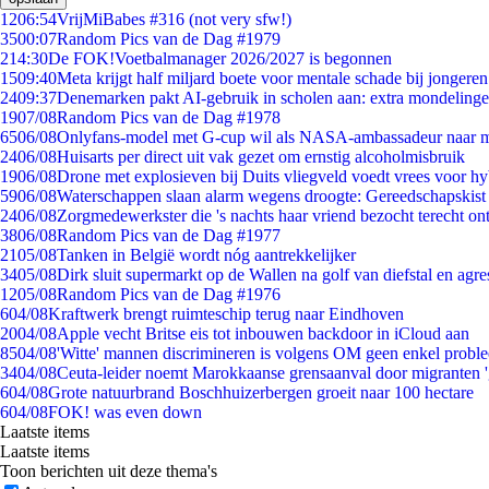
12
06:54
VrijMiBabes #316 (not very sfw!)
35
00:07
Random Pics van de Dag #1979
2
14:30
De FOK!Voetbalmanager 2026/2027 is begonnen
15
09:40
Meta krijgt half miljard boete voor mentale schade bij jongeren
24
09:37
Denemarken pakt AI-gebruik in scholen aan: extra mondeling
19
07/08
Random Pics van de Dag #1978
65
06/08
Onlyfans-model met G-cup wil als NASA-ambassadeur naar 
24
06/08
Huisarts per direct uit vak gezet om ernstig alcoholmisbruik
19
06/08
Drone met explosieven bij Duits vliegveld voedt vrees voor hy
59
06/08
Waterschappen slaan alarm wegens droogte: Gereedschapskist
24
06/08
Zorgmedewerkster die 's nachts haar vriend bezocht terecht on
38
06/08
Random Pics van de Dag #1977
21
05/08
Tanken in België wordt nóg aantrekkelijker
34
05/08
Dirk sluit supermarkt op de Wallen na golf van diefstal en agre
12
05/08
Random Pics van de Dag #1976
6
04/08
Kraftwerk brengt ruimteschip terug naar Eindhoven
20
04/08
Apple vecht Britse eis tot inbouwen backdoor in iCloud aan
85
04/08
'Witte' mannen discrimineren is volgens OM geen enkel probl
34
04/08
Ceuta-leider noemt Marokkaanse grensaanval door migranten 
6
04/08
Grote natuurbrand Boschhuizerbergen groeit naar 100 hectare
6
04/08
FOK! was even down
Laatste items
Laatste items
Toon berichten uit deze thema's