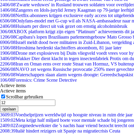
24
06/08
'Zwarte weduwes' in Rusland trouwen soldaten voor overlijden
14
06/08
Zangeres en Idols-jurylid Jerney Kaagman op 79-jarige leeftij
10
06/08
Netflix-abonnees krijgen exclusieve early access tot uitgebreid
65
06/08
Onlyfans-model met G-cup wil als NASA-ambassadeur naar 
24
06/08
Huisarts per direct uit vak gezet om ernstig alcoholmisbruik
3
06/08
XBOX platform krijgt zijn eigen "Platinum" achievements dit ja
12
06/08
Capibara's lopen Braziliaans parlementsgebouw Mato Grosso 
69
06/08
Israël meldt dood twee militairen in Zuid-Libanon, vergeldin
15
06/08
Hiroshima herdenkt slachtoffers atoombom, 81 jaar later
19
06/08
Drone met explosieven bij Duits vliegveld voedt vrees voor hy
34
06/08
Wakker Dier dient klacht in tegen insectenfabriek Protix om 
22
06/08
Iran en Oman eens over route Straat van Hormuz, VS buitensp
26
06/08
NAVO zet wegens Russische provocatie 250% meer gevechtsvl
59
06/08
Waterschappen slaan alarm wegens droogte: Gereedschapskist
1
06/08
Forensics: Crime Scene Detective
Actieve items
Actieve items
Scrollbar gebruiken
opslaan
36
09:03
Voedselprijzen wereldwijd op hoogste niveau in ruim drie jaar
15
09:02
Meta krijgt half miljard boete voor mentale schade bij jongeren
24
09:02
Zorgmedewerkster die 's nachts haar vriend bezocht terecht on
20
08:39
Italië hindert reizigers uit Spanje na migratiecrisis Ceuta