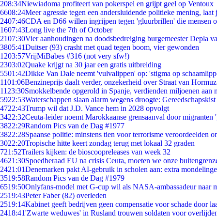
2
08:34
Niewiadoma profiteert van pokerspel en grijpt geel op Ventoux
66
08:24
Meer agressie tegen een andersluidende politieke mening, laat j
24
07:46
CDA en D66 willen ingrijpen tegen 'gluurbrillen' die mensen 
16
07:43
Long live the 7th of October
21
07:30
Vier aanhoudingen na doodsbedreiging burgemeester Depla v
38
05:41
Duitser (93) crasht met quad tegen boom, vier gewonden
12
03:57
VrijMiBabes #316 (not very sfw!)
23
03:02
Quake krijgt na 30 jaar een gratis uitbreiding
55
01:42
Dikke Van Dale neemt 'vulvalippen' op: 'stigma op schaamlip
11
01:06
Benzineprijs daalt verder, onzekerheid over Straat van Hormuz 
11
23:30
Smokkelbende opgerold in Spanje, verdienden miljoenen aan 
59
22:53
Waterschappen slaan alarm wegens droogte: Gereedschapskist
47
22:43
Trump wil dat J.D. Vance hem in 2028 opvolgt
34
22:32
Ceuta-leider noemt Marokkaanse grensaanval door migranten 
38
22:29
Random Pics van de Dag #1977
38
22:28
Spaanse politie: minstens tien voor terrorisme veroordeelden 
30
22:20
Tropische hitte keert zondag terug met lokaal 32 graden
7
21:52
Trailers kijken: de bioscoopreleases van week 32
46
21:30
Spoedberaad EU na crisis Ceuta, moeten we onze buitengrenz
24
21:01
Denemarken pakt AI-gebruik in scholen aan: extra mondeling
35
19:58
Random Pics van de Dag #1979
65
19:50
Onlyfans-model met G-cup wil als NASA-ambassadeur naar 
25
19:43
Peter Faber (82) overleden
25
19:14
Kabinet geeft bedrijven geen compensatie voor schade door la
24
18:41
'Zwarte weduwes' in Rusland trouwen soldaten voor overlijden