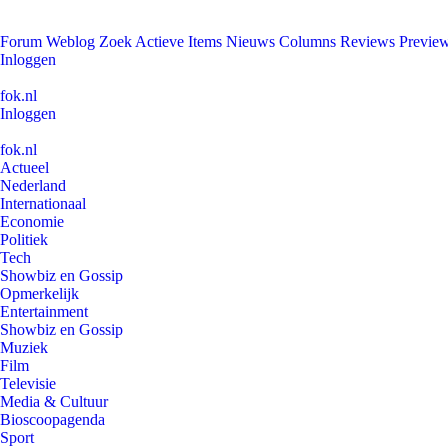
Forum
Weblog
Zoek
Actieve Items
Nieuws
Columns
Reviews
Previe
Inloggen
fok.nl
Inloggen
fok.nl
Actueel
Nederland
Internationaal
Economie
Politiek
Tech
Showbiz en Gossip
Opmerkelijk
Entertainment
Showbiz en Gossip
Muziek
Film
Televisie
Media & Cultuur
Bioscoopagenda
Sport