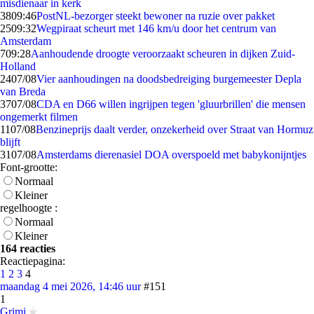
misdienaar in kerk
38
09:46
PostNL-bezorger steekt bewoner na ruzie over pakket
25
09:32
Wegpiraat scheurt met 146 km/u door het centrum van
Amsterdam
7
09:28
Aanhoudende droogte veroorzaakt scheuren in dijken Zuid-
Holland
24
07/08
Vier aanhoudingen na doodsbedreiging burgemeester Depla
van Breda
37
07/08
CDA en D66 willen ingrijpen tegen 'gluurbrillen' die mensen
ongemerkt filmen
11
07/08
Benzineprijs daalt verder, onzekerheid over Straat van Hormuz
blijft
31
07/08
Amsterdams dierenasiel DOA overspoeld met babykonijntjes
Font-grootte:
Normaal
Kleiner
regelhoogte :
Normaal
Kleiner
164 reacties
Reactiepagina:
1
2
3
4
maandag 4 mei 2026, 14:46 uur
#151
1
Grimi