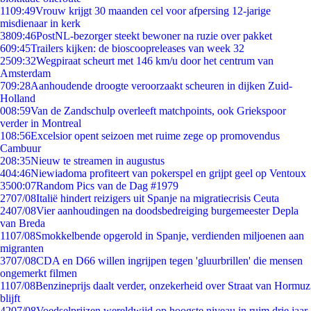
11
09:49
Vrouw krijgt 30 maanden cel voor afpersing 12-jarige
misdienaar in kerk
38
09:46
PostNL-bezorger steekt bewoner na ruzie over pakket
6
09:45
Trailers kijken: de bioscoopreleases van week 32
25
09:32
Wegpiraat scheurt met 146 km/u door het centrum van
Amsterdam
7
09:28
Aanhoudende droogte veroorzaakt scheuren in dijken Zuid-
Holland
0
08:59
Van de Zandschulp overleeft matchpoints, ook Griekspoor
verder in Montreal
1
08:56
Excelsior opent seizoen met ruime zege op promovendus
Cambuur
2
08:35
Nieuw te streamen in augustus
4
04:46
Niewiadoma profiteert van pokerspel en grijpt geel op Ventoux
35
00:07
Random Pics van de Dag #1979
27
07/08
Italië hindert reizigers uit Spanje na migratiecrisis Ceuta
24
07/08
Vier aanhoudingen na doodsbedreiging burgemeester Depla
van Breda
11
07/08
Smokkelbende opgerold in Spanje, verdienden miljoenen aan
migranten
37
07/08
CDA en D66 willen ingrijpen tegen 'gluurbrillen' die mensen
ongemerkt filmen
11
07/08
Benzineprijs daalt verder, onzekerheid over Straat van Hormuz
blijft
42
07/08
Voedselprijzen wereldwijd op hoogste niveau in ruim drie jaar