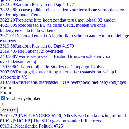
38
22:29
Random Pics van de Dag #1977
38
22:28
Spaanse politie: minstens tien voor terrorisme veroordeelden
onder migranten Ceuta
30
22:20
Tropische hitte keert zondag terug met lokaal 32 graden
46
21:30
Spoedberaad EU na crisis Ceuta, moeten we onze
buitengrenzen beter bewaken?
20
21:01
Denemarken pakt AI-gebruik in scholen aan: extra mondelinge
examens
35
19:58
Random Pics van de Dag #1979
25
19:43
Peter Faber (82) overleden
24
07/08
'Zwarte weduwes' in Rusland trouwen soldaten voor
overlijdensuitkering
15
07/08
Ontslagen bij Halo Studios na Campaign Evolved
30
07/08
Trump grijpt weer in op automatisch staatsburgerschap bij
geboorte in VS
31
07/08
Amsterdams dierenasiel DOA overspoeld met babykonijntjes
Forum
Forum
Scrollbar gebruiken
opslaan
205
19:22
[INFLUENCERS #296] Alles is welkom kneuzing of breuk
0
19:22
[SHO FB] The SHO goes on zonder Influencers
89
19:21
Nederlandse Politiek #725