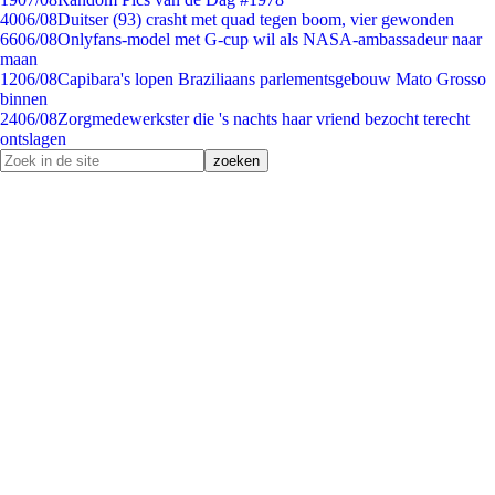
40
06/08
Duitser (93) crasht met quad tegen boom, vier gewonden
66
06/08
Onlyfans-model met G-cup wil als NASA-ambassadeur naar
maan
12
06/08
Capibara's lopen Braziliaans parlementsgebouw Mato Grosso
binnen
24
06/08
Zorgmedewerkster die 's nachts haar vriend bezocht terecht
ontslagen