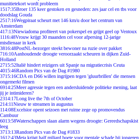
munitietekort wordt probleem
15
17:35
Broer 135 keer gestoken en gesneden: zes jaar cel en tbs voor
doodslag Gouda
25
17:16
Wegpiraat scheurt met 146 km/u door het centrum van
Amsterdam
4
17:13
Niewiadoma profiteert van pokerspel en grijpt geel op Ventoux
11
16:48
Vrouw krijgt 30 maanden cel voor afpersing 12-jarige
misdienaar in kerk
38
16:48
PostNL-bezorger steekt bewoner na ruzie over pakket
7
16:10
Aanhoudende droogte veroorzaakt scheuren in dijken Zuid-
Holland
27
15:52
Italië hindert reizigers uit Spanje na migratiecrisis Ceuta
40
15:46
Random Pics van de Dag #1980
37
15:16
CDA en D66 willen ingrijpen tegen 'gluurbrillen' die mensen
ongemerkt filmen
69
14:25
Meer agressie tegen een andersluidende politieke mening, laat
jij je intimideren?
23
14:17
Long live the 7th of October
2
14:11
Nieuw te streamen in augustus
1
14:08
Excelsior opent seizoen met ruime zege op promovendus
Cambuur
60
13:58
Waterschappen slaan alarm wegens droogte: Gereedschapskist
leeg
37
13:13
Random Pics van de Dag #1833
16
12:43
Meta krijgt half miljard boete voor mentale schade bij jongeren