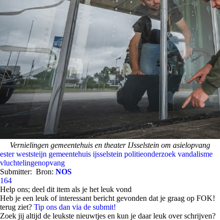
Vernielingen gemeentehuis en theater IJsselstein om asielopvang
ester weststeijn
gemeentehuis ijsselstein
politieonderzoek
vandalisme
vluchtelingenopvang
Submitter:
Bron:
NOS
164
Help ons; deel dit item als je het leuk vond
Heb je een leuk of interessant bericht gevonden dat je graag op FOK!
terug ziet?
Tip ons dan via de submit!
Zoek jij altijd de leukste nieuwtjes en kun je daar leuk over schrijven?