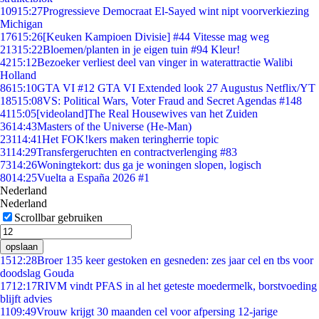
109
15:27
Progressieve Democraat El-Sayed wint nipt voorverkiezing
Michigan
176
15:26
[Keuken Kampioen Divisie] #44 Vitesse mag weg
213
15:22
Bloemen/planten in je eigen tuin #94 Kleur!
42
15:12
Bezoeker verliest deel van vinger in waterattractie Walibi
Holland
86
15:10
GTA VI #12 GTA VI Extended look 27 Augustus Netflix/YT
185
15:08
VS: Political Wars, Voter Fraud and Secret Agendas #148
41
15:05
[videoland]The Real Housewives van het Zuiden
36
14:43
Masters of the Universe (He-Man)
231
14:41
Het FOK!kers maken teringherrie topic
31
14:29
Transfergeruchten en contractverlenging #83
73
14:26
Woningtekort: dus ga je woningen slopen, logisch
80
14:25
Vuelta a España 2026 #1
Nederland
Nederland
Scrollbar gebruiken
opslaan
15
12:28
Broer 135 keer gestoken en gesneden: zes jaar cel en tbs voor
doodslag Gouda
17
12:17
RIVM vindt PFAS in al het geteste moedermelk, borstvoeding
blijft advies
11
09:49
Vrouw krijgt 30 maanden cel voor afpersing 12-jarige