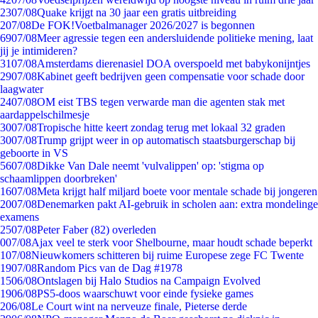
23
07/08
Quake krijgt na 30 jaar een gratis uitbreiding
2
07/08
De FOK!Voetbalmanager 2026/2027 is begonnen
69
07/08
Meer agressie tegen een andersluidende politieke mening, laat
jij je intimideren?
31
07/08
Amsterdams dierenasiel DOA overspoeld met babykonijntjes
29
07/08
Kabinet geeft bedrijven geen compensatie voor schade door
laagwater
24
07/08
OM eist TBS tegen verwarde man die agenten stak met
aardappelschilmesje
30
07/08
Tropische hitte keert zondag terug met lokaal 32 graden
30
07/08
Trump grijpt weer in op automatisch staatsburgerschap bij
geboorte in VS
56
07/08
Dikke Van Dale neemt 'vulvalippen' op: 'stigma op
schaamlippen doorbreken'
16
07/08
Meta krijgt half miljard boete voor mentale schade bij jongeren
20
07/08
Denemarken pakt AI-gebruik in scholen aan: extra mondelinge
examens
25
07/08
Peter Faber (82) overleden
0
07/08
Ajax veel te sterk voor Shelbourne, maar houdt schade beperkt
1
07/08
Nieuwkomers schitteren bij ruime Europese zege FC Twente
19
07/08
Random Pics van de Dag #1978
15
06/08
Ontslagen bij Halo Studios na Campaign Evolved
19
06/08
PS5-doos waarschuwt voor einde fysieke games
2
06/08
Le Court wint na nerveuze finale, Pieterse derde