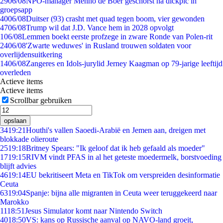
29
06/08
NPO-manager Menno de Boer geschorst na dickpic in
groepsapp
40
06/08
Duitser (93) crasht met quad tegen boom, vier gewonden
47
06/08
Trump wil dat J.D. Vance hem in 2028 opvolgt
1
06/08
Lemmen boekt eerste profzege in zware Ronde van Polen-rit
24
06/08
'Zwarte weduwes' in Rusland trouwen soldaten voor
overlijdensuitkering
14
06/08
Zangeres en Idols-jurylid Jerney Kaagman op 79-jarige leeftijd
overleden
Actieve items
Actieve items
Scrollbar gebruiken
opslaan
34
19:21
Houthi's vallen Saoedi-Arabië en Jemen aan, dreigen met
blokkade olieroute
25
19:18
Britney Spears: "Ik geloof dat ik heb gefaald als moeder"
17
19:15
RIVM vindt PFAS in al het geteste moedermelk, borstvoeding
blijft advies
46
19:14
EU bekritiseert Meta en TikTok om verspreiden desinformatie
Ceuta
63
19:04
Spanje: bijna alle migranten in Ceuta weer teruggekeerd naar
Marokko
11
18:51
Jesus Simulator komt naar Nintendo Switch
40
18:50
VS: kans op Russische aanval op NAVO-land groeit,