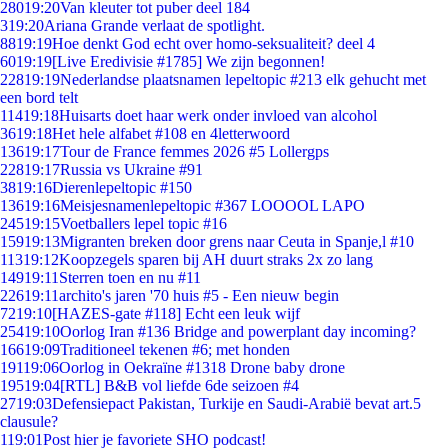
280
19:20
Van kleuter tot puber deel 184
3
19:20
Ariana Grande verlaat de spotlight.
88
19:19
Hoe denkt God echt over homo-seksualiteit? deel 4
60
19:19
[Live Eredivisie #1785] We zijn begonnen!
228
19:19
Nederlandse plaatsnamen lepeltopic #213 elk gehucht met
een bord telt
114
19:18
Huisarts doet haar werk onder invloed van alcohol
36
19:18
Het hele alfabet #108 en 4letterwoord
136
19:17
Tour de France femmes 2026 #5 Lollergps
228
19:17
Russia vs Ukraine #91
38
19:16
Dierenlepeltopic #150
136
19:16
Meisjesnamenlepeltopic #367 LOOOOL LAPO
245
19:15
Voetballers lepel topic #16
159
19:13
Migranten breken door grens naar Ceuta in Spanje,l #10
113
19:12
Koopzegels sparen bij AH duurt straks 2x zo lang
149
19:11
Sterren toen en nu #11
226
19:11
archito's jaren '70 huis #5 - Een nieuw begin
72
19:10
[HAZES-gate #118] Echt een leuk wijf
254
19:10
Oorlog Iran #136 Bridge and powerplant day incoming?
166
19:09
Traditioneel tekenen #6; met honden
191
19:06
Oorlog in Oekraïne #1318 Drone baby drone
195
19:04
[RTL] B&B vol liefde 6de seizoen #4
27
19:03
Defensiepact Pakistan, Turkije en Saudi-Arabië bevat art.5
clausule?
1
19:01
Post hier je favoriete SHO podcast!