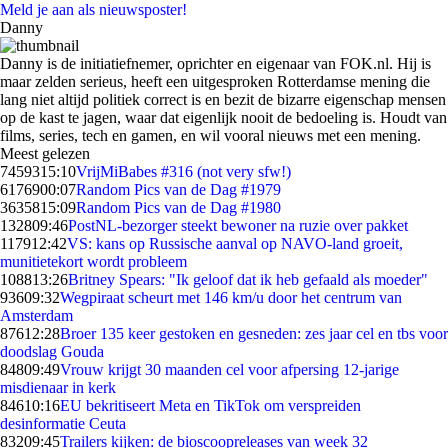
Meld je aan als nieuwsposter!
Danny
Danny is de initiatiefnemer, oprichter en eigenaar van FOK.nl. Hij is
maar zelden serieus, heeft een uitgesproken Rotterdamse mening die
lang niet altijd politiek correct is en bezit de bizarre eigenschap mensen
op de kast te jagen, waar dat eigenlijk nooit de bedoeling is. Houdt van
films, series, tech en gamen, en wil vooral nieuws met een mening.
Meest gelezen
74593
15:10
VrijMiBabes #316 (not very sfw!)
61769
00:07
Random Pics van de Dag #1979
36358
15:09
Random Pics van de Dag #1980
1328
09:46
PostNL-bezorger steekt bewoner na ruzie over pakket
1179
12:42
VS: kans op Russische aanval op NAVO-land groeit,
munitietekort wordt probleem
1088
13:26
Britney Spears: "Ik geloof dat ik heb gefaald als moeder"
936
09:32
Wegpiraat scheurt met 146 km/u door het centrum van
Amsterdam
876
12:28
Broer 135 keer gestoken en gesneden: zes jaar cel en tbs voor
doodslag Gouda
848
09:49
Vrouw krijgt 30 maanden cel voor afpersing 12-jarige
misdienaar in kerk
846
10:16
EU bekritiseert Meta en TikTok om verspreiden
desinformatie Ceuta
832
09:45
Trailers kijken: de bioscoopreleases van week 32