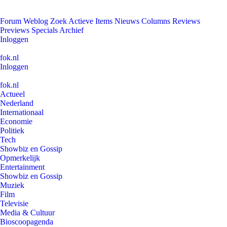
Forum
Weblog
Zoek
Actieve Items
Nieuws
Columns
Reviews
Previews
Specials
Archief
Inloggen
fok.nl
Inloggen
fok.nl
Actueel
Nederland
Internationaal
Economie
Politiek
Tech
Showbiz en Gossip
Opmerkelijk
Entertainment
Showbiz en Gossip
Muziek
Film
Televisie
Media & Cultuur
Bioscoopagenda