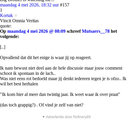
maandag 4 mei 2026, 18:32 uur
#157
1
Kortak
Vincit Omnia Veritas
quote:
Op
maandag 4 mei 2026 @ 08:09
schreef
Mutsaers__78
het
volgende:
[..]
Opvallend dat dit het enige is waar jij op reageert.
Ik nam bewust niet deel aan de hele discussie maar jouw comment
schoot ik spontaan in de lach..
Was niet eens rot bedoeld maar jij denkt iedereen tegen je is ofzo.. Ik
wil het best herhalen
"Ik kom hier al meer dan twintig jaar. Ik weet waar ik over praat"
(das toch grappig?) . Of vind je zelf van niet?
▼ Advertentie door Refinery89