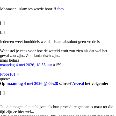
Maaaaaar.. islam ies wrede hoor!!!
foto
[..]
[..]
Iedereen weet inmiddels wel dat Islam absoluut geen vrede is
Want stel je eens voor hoe de wereld eruit zou zien als dat wel het
geval zou zijn.. Zou fantastisch zijn..
maar helaas
maandag 4 mei 2026, 18:55 uur
#159
1
Props101
quote:
Op
maandag 4 mei 2026 @ 09:28
schreef
Aezeal
het volgende:
[..]
Ja.. die mogen al niet blijven als hun procedure gedaan is maar tot die
tijd zijn ze hier wel...