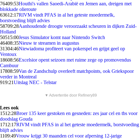
764
09:53
Houthi's vallen Saoedi-Arabië en Jemen aan, dreigen met
blokkade olieroute
636
12:17
RIVM vindt PFAS in al het geteste moedermelk,
borstvoeding blijft advies
587
09:28
Aanhoudende droogte veroorzaakt scheuren in dijken Zuid-
Holland
505
15:00
Jesus Simulator komt naar Nintendo Switch
464
08:35
Nieuw te streamen in augustus
313
04:46
Niewiadoma profiteert van pokerspel en grijpt geel op
Ventoux
186
08:56
Excelsior opent seizoen met ruime zege op promovendus
Cambuur
178
08:59
Van de Zandschulp overleeft matchpoints, ook Griekspoor
verder in Montreal
9
19:21
Uitslag NEC - Telstar
▼ Advertentie door Refinery89
Lees ook
15
12:28
Broer 135 keer gestoken en gesneden: zes jaar cel en tbs voor
doodslag Gouda
17
12:17
RIVM vindt PFAS in al het geteste moedermelk, borstvoeding
blijft advies
11
09:49
Vrouw krijgt 30 maanden cel voor afpersing 12-jarige