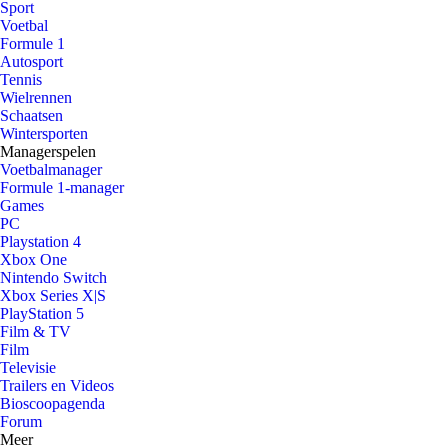
Sport
Voetbal
Formule 1
Autosport
Tennis
Wielrennen
Schaatsen
Wintersporten
Managerspelen
Voetbalmanager
Formule 1-manager
Games
PC
Playstation 4
Xbox One
Nintendo Switch
Xbox Series X|S
PlayStation 5
Film & TV
Film
Televisie
Trailers en Videos
Bioscoopagenda
Forum
Meer