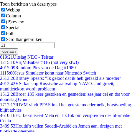
Toon berichten van deze types
Weblog
Column
(P)review
Special
Poll
Scrollbar gebruiken
opslaan
0
19:21
Uitslag NEC - Telstar
12
15:10
VrijMiBabes #316 (not very sfw!)
40
15:09
Random Pics van de Dag #1980
11
15:00
Jesus Simulator komt naar Nintendo Switch
25
13:26
Britney Spears: "Ik geloof dat ik heb gefaald als moeder"
40
12:42
VS: kans op Russische aanval op NAVO-land groeit,
munitietekort wordt probleem
15
12:28
Broer 135 keer gestoken en gesneden: zes jaar cel en tbs voor
doodslag Gouda
17
12:17
RIVM vindt PFAS in al het geteste moedermelk, borstvoeding
blijft advies
46
10:16
EU bekritiseert Meta en TikTok om verspreiden desinformatie
Ceuta
34
09:53
Houthi's vallen Saoedi-Arabië en Jemen aan, dreigen met
blokkade olieroute