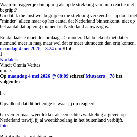
Waarom reageer je dan op mij als jij de strekking van mijn reactie niet
begrijpt?
Omdat ik die juist wel begrijp en die strekking verkeerd is. Jij doelt met
"minder" alleen maar op het aantal dat Nederland binnenkomt, niet op
het aantal dat op enig moment in Nederland aanwezig is.
En dat laatste moet dus omlaag --> minder. Dat betekent niet dat er
niemand meer in mag maar wel dat er meer uitmoeten dan erin komen.
maandag 4 mei 2026, 18:24 uur
#156
1
Kortak
Vincit Omnia Veritas
quote:
Op
maandag 4 mei 2026 @ 08:09
schreef
Mutsaers__78
het
volgende:
[..]
Opvallend dat dit het enige is waar jij op reageert.
Ga verder maar weer lekker als een echte zwakkeling afgeven op
Nederland terwijl jij al weetikhoelang in het buitenland verblijft.
foto
Big Brother is watching me...