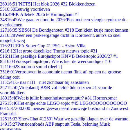
269
16:51
[NET5] Het blok 2026 #32 Blokkendozen
55
16:50
Eeuwig voortleven
6
16:49
EK Atletiek 2026 te Birmingham #1
248
16:45
Wie gaan er dood in 2026?Post met een vleugje cynisme de
overledenen.
127
16:35
[SBS6] De Bondgenoten #318 Een klein kusje moet kunnen
22
16:28
Weer een parkeergarage dicht in Dordrecht, auto's zo snel
mogelijk weg
1
16:21
UEFA Super Cup #1 PSG - Aston Villa
62
16:12
Het grote dagelijkse Trump nieuws topic #31
5
16:11
Het gezellige Eurojackpot KNVB Bekertopic 2026/27 #1
85
16:03
Voorspellingstopic: Wie is hier de weerkundige? #16
121
16:02
Saxofoon sound (deel 2)
35
16:01
Vertrouwen in economie neemt flink af, op een na grootse
daling ooit
1
15:54
LG nas n1t1 - niet zichtbaar bij aansluiten
257
15:50
[Videoland] B&B vol liefde 6de seizoen #1 voor de
vooruitkijkers
180
15:48
Wat is jullie binnenhuistemperatuur? #81 Horrorzomer
275
15:46
Het enige echte LEGO-topic #45 LEGOOOOOOOOOOO
60
15:37
200.000 mensen geëvacueerd vanwege bosbrand in Zuidwest-
Frankrijk
125
15:33
[ShowChat #1259] Waar we gezellig klagen over de warmte
149
15:27
Pensioenfonds ABP stapt uit Tesla, beloning Musk
struikelblok