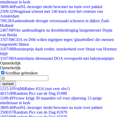
misdienaar in kerk
38
09:46
PostNL-bezorger steekt bewoner na ruzie over pakket
25
09:32
Wegpiraat scheurt met 146 km/u door het centrum van
Amsterdam
7
09:28
Aanhoudende droogte veroorzaakt scheuren in dijken Zuid-
Holland
24
07/08
Vier aanhoudingen na doodsbedreiging burgemeester Depla
van Breda
37
07/08
CDA en D66 willen ingrijpen tegen 'gluurbrillen' die mensen
ongemerkt filmen
11
07/08
Benzineprijs daalt verder, onzekerheid over Straat van Hormuz
blijft
31
07/08
Amsterdams dierenasiel DOA overspoeld met babykonijntjes
Opmerkelijk
Opmerkelijk
Scrollbar gebruiken
opslaan
12
15:10
VrijMiBabes #316 (not very sfw!)
40
15:09
Random Pics van de Dag #1980
11
09:49
Vrouw krijgt 30 maanden cel voor afpersing 12-jarige
misdienaar in kerk
38
09:46
PostNL-bezorger steekt bewoner na ruzie over pakket
35
00:07
Random Pics van de Dag #1979
19
07/08
Random Pics van de Dag #1978