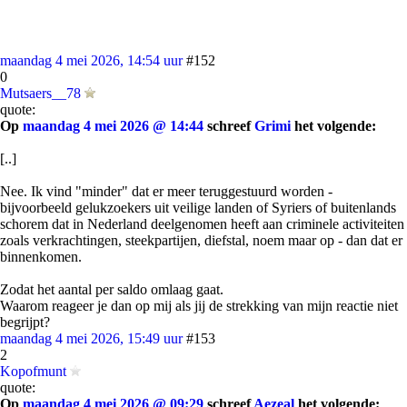
maandag 4 mei 2026, 14:54 uur
#152
0
Mutsaers__78
quote:
Op
maandag 4 mei 2026 @ 14:44
schreef
Grimi
het volgende:
[..]
Nee. Ik vind "minder" dat er meer teruggestuurd worden -
bijvoorbeeld gelukzoekers uit veilige landen of Syriers of buitenlands
schorem dat in Nederland deelgenomen heeft aan criminele activiteiten
zoals verkrachtingen, steekpartijen, diefstal, noem maar op - dan dat er
binnenkomen.
Zodat het aantal per saldo omlaag gaat.
Waarom reageer je dan op mij als jij de strekking van mijn reactie niet
begrijpt?
maandag 4 mei 2026, 15:49 uur
#153
2
Kopofmunt
quote:
Op
maandag 4 mei 2026 @ 09:29
schreef
Aezeal
het volgende: