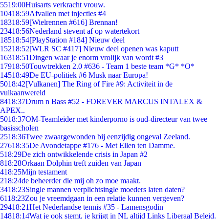
55
19:00
Huisarts verkracht vrouw.
104
18:59
Afvallen met injecties #4
183
18:59
[Wielrennen #616] Brennan!
234
18:56
Nederland stevent af op watertekort
185
18:54
[PlayStation #184] Nieuw deel
152
18:52
[WLR SC #417] Nieuw deel openen was kaputt
163
18:51
Dingen waar je enorm vrolijk van wordt #3
179
18:50
Touwtrekken 2.0 #636 - Team 1 beste team *G* *O*
145
18:49
De EU-politiek #6 Musk naar Europa!
50
18:42
[Vulkanen] The Ring of Fire #9: Activiteit in de
vulkaanwereld
84
18:37
Drum n Bass #52 - FOREVER MARCUS INTALEX &
APEX..
50
18:37
OM-Teamleider met kinderporno is oud-directeur van twee
basisscholen
25
18:36
Twee zwaargewonden bij eenzijdig ongeval Zeeland.
276
18:35
De Avondetappe #176 - Met Ellen ten Damme.
5
18:29
De zich ontwikkelende crisis in Japan #2
8
18:28
Orkaan Dolphin treft zuiden van Japan
4
18:25
Mijn testament
2
18:24
de beheerder die mij oh zo moe maakt.
34
18:23
Single mannen verplichtsingle moeders laten daten?
61
18:23
Zou je vreemdgaan in een relatie kunnen vergeven?
294
18:21
Het Nederlandse tennis #35 - Lamensgodin
148
18:14
Wat je ook stemt, je krijgt in NL altijd Links Liberaal Beleid.