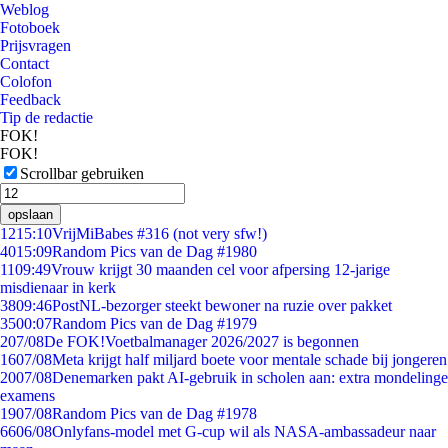
Weblog
Fotoboek
Prijsvragen
Contact
Colofon
Feedback
Tip de redactie
FOK!
FOK!
Scrollbar gebruiken
opslaan
12
15:10
VrijMiBabes #316 (not very sfw!)
40
15:09
Random Pics van de Dag #1980
11
09:49
Vrouw krijgt 30 maanden cel voor afpersing 12-jarige
misdienaar in kerk
38
09:46
PostNL-bezorger steekt bewoner na ruzie over pakket
35
00:07
Random Pics van de Dag #1979
2
07/08
De FOK!Voetbalmanager 2026/2027 is begonnen
16
07/08
Meta krijgt half miljard boete voor mentale schade bij jongeren
20
07/08
Denemarken pakt AI-gebruik in scholen aan: extra mondelinge
examens
19
07/08
Random Pics van de Dag #1978
66
06/08
Onlyfans-model met G-cup wil als NASA-ambassadeur naar