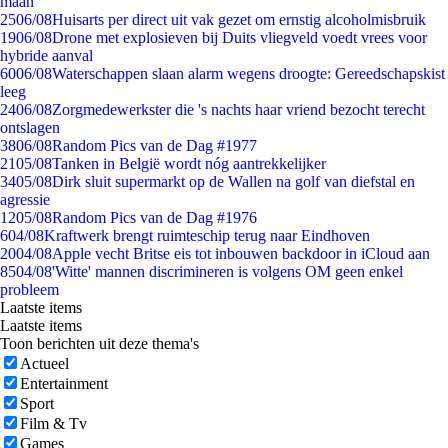
maan
25
06/08
Huisarts per direct uit vak gezet om ernstig alcoholmisbruik
19
06/08
Drone met explosieven bij Duits vliegveld voedt vrees voor
hybride aanval
60
06/08
Waterschappen slaan alarm wegens droogte: Gereedschapskist
leeg
24
06/08
Zorgmedewerkster die 's nachts haar vriend bezocht terecht
ontslagen
38
06/08
Random Pics van de Dag #1977
21
05/08
Tanken in België wordt nóg aantrekkelijker
34
05/08
Dirk sluit supermarkt op de Wallen na golf van diefstal en
agressie
12
05/08
Random Pics van de Dag #1976
6
04/08
Kraftwerk brengt ruimteschip terug naar Eindhoven
20
04/08
Apple vecht Britse eis tot inbouwen backdoor in iCloud aan
85
04/08
'Witte' mannen discrimineren is volgens OM geen enkel
probleem
Laatste items
Laatste items
Toon berichten uit deze thema's
Actueel
Entertainment
Sport
Film & Tv
Games