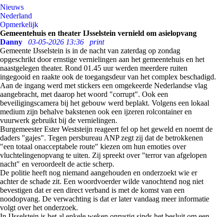
Nieuws
Nederland
Opmerkelijk
Gemeentehuis en theater IJsselstein vernield om asielopvang
Danny
03-05-2026 13:36
print
Gemeente IJsselstein is in de nacht van zaterdag op zondag
opgeschrikt door ernstige vernielingen aan het gemeentehuis en het
naastgelegen theater. Rond 01.45 uur werden meerdere ruiten
ingegooid en raakte ook de toegangsdeur van het complex beschadigd.
Aan de ingang werd met stickers een omgekeerde Nederlandse vlag
aangebracht, met daarop het woord "corrupt". Ook een
beveiligingscamera bij het gebouw werd beplakt. Volgens een lokaal
medium zijn behalve bakstenen ook een ijzeren rolcontainer en
vuurwerk gebruikt bij de vernielingen.
Burgemeester Ester Weststeijn reageert fel op het geweld en noemt de
daders "gajes". Tegen persbureau ANP zegt zij dat de betrokkenen
"een totaal onacceptabele route" kiezen om hun emoties over
vluchtelingenopvang te uiten. Zij spreekt over "terror van afgelopen
nacht" en veroordeelt de actie scherp.
De politie heeft nog niemand aangehouden en onderzoekt wie er
achter de schade zit. Een woordvoerder wilde vanochtend nog niet
bevestigen dat er een direct verband is met de komst van een
noodopvang. De verwachting is dat er later vandaag meer informatie
volgt over het onderzoek.
In IJsselstein is het al enkele weken onrustig sinds het besluit om een