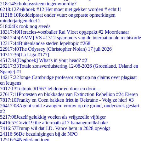
2
18:14
Scholensysteem tegenwoordig?
62
18:12
Zeikhoek #12 Het moet niet gekker worden # echt !!
112
18:10
Roddelpraat onder vuur: ongepaste opmerkingen
minderjarigen deel 2
5
18:04
Ik rook nog steeds
183
17:49
Heracles-voetballer Rai Vloet opgepakt #2 Moordenaar
268
17:45
[AMV] VS #1312 spammers van de internationale rechtsorde
123
17:44
Buitenlandse steden lepeltopic #268
229
17:40
The Odyssey (Christopher Nolan) 17 juli 2026
103
17:36
[La Liga #177]
45
17:34
[Dagboek] What's in your head? #2
262
17:33
Totale zonsverduistering 12-08-2026 (Groenland, IJsland en
Spanje) #1
142
17:22
Jonge Cambridge professor stapt op na claims over plagiaat
en leugens
70
17:13
Teltopic #1567 tel door en door en door....
276
17:11
Protesten en blokkades van Extinction Rebellion #24 Eieren
78
17:10
Franky en Coen bakken friet in Oekraïne - Volg ze hier! #3
264
17:08
Agent smijt zwangere vrouw op de grond, onderzoek gestart
#2
52
17:08
Jezelf gelukkig voelen als vrijgezelle vijftiger
64
16:57
Covid19 the aftermath #17 bananenmilkshake
74
16:57
Trump wil dat J.D. Vance hem in 2028 opvolgt
241
16:56
De bezuinigingen bij de NPO
125
16:54
Nederland toen