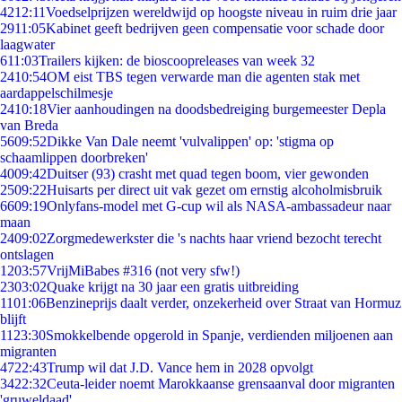
42
12:11
Voedselprijzen wereldwijd op hoogste niveau in ruim drie jaar
29
11:05
Kabinet geeft bedrijven geen compensatie voor schade door
laagwater
6
11:03
Trailers kijken: de bioscoopreleases van week 32
24
10:54
OM eist TBS tegen verwarde man die agenten stak met
aardappelschilmesje
24
10:18
Vier aanhoudingen na doodsbedreiging burgemeester Depla
van Breda
56
09:52
Dikke Van Dale neemt 'vulvalippen' op: 'stigma op
schaamlippen doorbreken'
40
09:42
Duitser (93) crasht met quad tegen boom, vier gewonden
25
09:22
Huisarts per direct uit vak gezet om ernstig alcoholmisbruik
66
09:19
Onlyfans-model met G-cup wil als NASA-ambassadeur naar
maan
24
09:02
Zorgmedewerkster die 's nachts haar vriend bezocht terecht
ontslagen
12
03:57
VrijMiBabes #316 (not very sfw!)
23
03:02
Quake krijgt na 30 jaar een gratis uitbreiding
11
01:06
Benzineprijs daalt verder, onzekerheid over Straat van Hormuz
blijft
11
23:30
Smokkelbende opgerold in Spanje, verdienden miljoenen aan
migranten
47
22:43
Trump wil dat J.D. Vance hem in 2028 opvolgt
34
22:32
Ceuta-leider noemt Marokkaanse grensaanval door migranten
'gruweldaad'