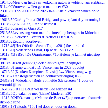
19
14:00
Meer dan helft van verkochte auto's is volgend jaar elektrisch
51
14:00
Vrouwen willen geen man meer #30
239
13:59
Top 2000 Editie 2025 #243 Alle dikzakken willen op je
lijken
196
13:59
Oorlog Iran #136 Bridge and powerplant day incoming?
33
13:56
[2026/2027] Eredivisietoto #1
214
13:56
Israel en Gaza #17
25
13:56
Levenslang voor man die inreed op betogers in München
72
13:55
Overleden Acteurs & Actrices Deel #15
30
13:52
Eeuwig voortleven
117
13:48
[Het Officiële Steam Topic #201] Steamrolled
131
13:47
[Nederlands Elftal] Op naar Louis IV?
191
13:45
[SBS6] De Oranjezomer #10 Helene je kan het niet stop
ermee
38
13:43
Jezelf gelukkig voelen als vrijgezelle vijftiger
23
13:40
Trump wil dat J.D. Vance hem in 2028 opvolgt
147
13:32
[Keuken Kampioen Divisie] #44 Vitesse mag weg
29
13:32
Transfergeruchten en contractverlenging #83
243
13:31
[Videoland] B&B vol liefde 6de seizoen #1 voor de
vooruitkijkers
165
13:26
[RTL] B&B vol liefde 6de seizoen #4
18
13:25
Op vakantie met (kleine) kinderen #30
118
13:20
NPO-manager Menno de Boer (47) op non-actief stuurde
dick-pic rond
189
13:18
Teltopic #1561 tel door en door en door....