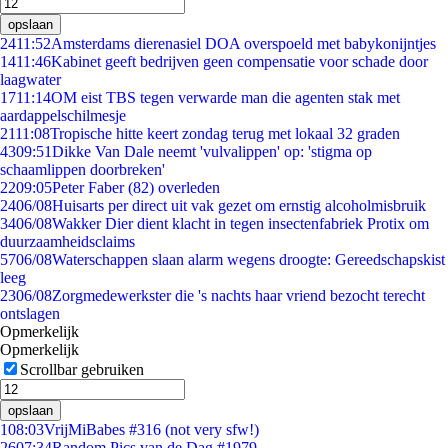
opslaan
24
11:52
Amsterdams dierenasiel DOA overspoeld met babykonijntjes
14
11:46
Kabinet geeft bedrijven geen compensatie voor schade door
laagwater
17
11:14
OM eist TBS tegen verwarde man die agenten stak met
aardappelschilmesje
21
11:08
Tropische hitte keert zondag terug met lokaal 32 graden
43
09:51
Dikke Van Dale neemt 'vulvalippen' op: 'stigma op
schaamlippen doorbreken'
22
09:05
Peter Faber (82) overleden
24
06/08
Huisarts per direct uit vak gezet om ernstig alcoholmisbruik
34
06/08
Wakker Dier dient klacht in tegen insectenfabriek Protix om
duurzaamheidsclaims
57
06/08
Waterschappen slaan alarm wegens droogte: Gereedschapskist
leeg
23
06/08
Zorgmedewerkster die 's nachts haar vriend bezocht terecht
ontslagen
Opmerkelijk
Opmerkelijk
Scrollbar gebruiken
opslaan
1
08:03
VrijMiBabes #316 (not very sfw!)
26
07:34
Random Pics van de Dag #1979