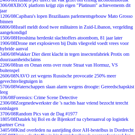
3
06/08
XBOX platform krijgt zijn eigen "Platinum" achievements dit
jaar
12
06/08
Capibara's lopen Braziliaans parlementsgebouw Mato Grosso
binnen
68
06/08
Israël meldt dood twee militairen in Zuid-Libanon, vergelding
aangekondigd
15
06/08
Hiroshima herdenkt slachtoffers atoombom, 81 jaar later
19
06/08
Drone met explosieven bij Duits vliegveld voedt vrees voor
hybride aanval
34
06/08
Wakker Dier dient klacht in tegen insectenfabriek Protix om
duurzaamheidsclaims
22
06/08
Iran en Oman eens over route Straat van Hormuz, VS
buitenspel
26
06/08
NAVO zet wegens Russische provocatie 250% meer
gevechtsvliegtuigen in
57
06/08
Waterschappen slaan alarm wegens droogte: Gereedschapskist
leeg
1
06/08
Forensics: Crime Scene Detective
23
06/08
Zorgmedewerkster die 's nachts haar vriend bezocht terecht
ontslagen
37
06/08
Random Pics van de Dag #1977
18
05/08
Datalek bij Bol en de Bijenkorf na cyberaanval op logistiek
partner Ceva
34
05/08
Kind overleden na aanrijding door AH-bestelbus in Dordrecht