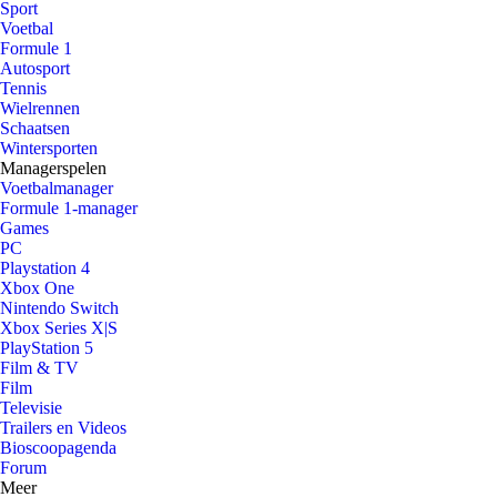
Sport
Voetbal
Formule 1
Autosport
Tennis
Wielrennen
Schaatsen
Wintersporten
Managerspelen
Voetbalmanager
Formule 1-manager
Games
PC
Playstation 4
Xbox One
Nintendo Switch
Xbox Series X|S
PlayStation 5
Film & TV
Film
Televisie
Trailers en Videos
Bioscoopagenda
Forum
Meer