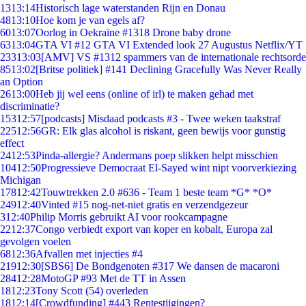
13
13:14
Historisch lage waterstanden Rijn en Donau
48
13:10
Hoe kom je van egels af?
60
13:07
Oorlog in Oekraïne #1318 Drone baby drone
63
13:04
GTA VI #12 GTA VI Extended look 27 Augustus Netflix/YT
233
13:03
[AMV] VS #1312 spammers van de internationale rechtsorde
85
13:02
[Britse politiek] #141 Declining Gracefully Was Never Really
an Option
26
13:00
Heb jij wel eens (online of irl) te maken gehad met
discriminatie?
153
12:57
[podcasts] Misdaad podcasts #3 - Twee weken taakstraf
225
12:56
GR: Elk glas alcohol is riskant, geen bewijs voor gunstig
effect
24
12:53
Pinda-allergie? Andermans poep slikken helpt misschien
104
12:50
Progressieve Democraat El-Sayed wint nipt voorverkiezing
Michigan
178
12:42
Touwtrekken 2.0 #636 - Team 1 beste team *G* *O*
249
12:40
Vinted #15 nog-net-niet gratis en verzendgezeur
3
12:40
Philip Morris gebruikt AI voor rookcampagne
22
12:37
Congo verbiedt export van koper en kobalt, Europa zal
gevolgen voelen
68
12:36
Afvallen met injecties #4
219
12:30
[SBS6] De Bondgenoten #317 We dansen de macaroni
284
12:28
MotoGP #93 Met de TT in Assen
18
12:23
Tony Scott (54) overleden
18
12:14
[Crowdfunding] #443 Rentestijgingen?