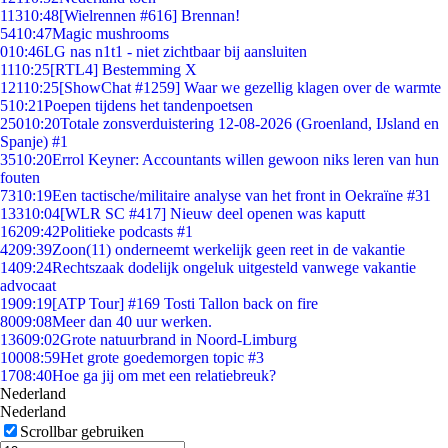
113
10:48
[Wielrennen #616] Brennan!
54
10:47
Magic mushrooms
0
10:46
LG nas n1t1 - niet zichtbaar bij aansluiten
11
10:25
[RTL4] Bestemming X
121
10:25
[ShowChat #1259] Waar we gezellig klagen over de warmte
5
10:21
Poepen tijdens het tandenpoetsen
250
10:20
Totale zonsverduistering 12-08-2026 (Groenland, IJsland en
Spanje) #1
35
10:20
Errol Keyner: Accountants willen gewoon niks leren van hun
fouten
73
10:19
Een tactische/militaire analyse van het front in Oekraïne #31
133
10:04
[WLR SC #417] Nieuw deel openen was kaputt
162
09:42
Politieke podcasts #1
42
09:39
Zoon(11) onderneemt werkelijk geen reet in de vakantie
14
09:24
Rechtszaak dodelijk ongeluk uitgesteld vanwege vakantie
advocaat
19
09:19
[ATP Tour] #169 Tosti Tallon back on fire
80
09:08
Meer dan 40 uur werken.
136
09:02
Grote natuurbrand in Noord-Limburg
100
08:59
Het grote goedemorgen topic #3
17
08:40
Hoe ga jij om met een relatiebreuk?
Nederland
Nederland
Scrollbar gebruiken