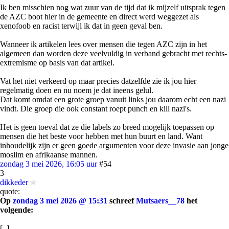
Ik ben misschien nog wat zuur van de tijd dat ik mijzelf uitsprak tegen
de AZC boot hier in de gemeente en direct werd weggezet als
xenofoob en racist terwijl ik dat in geen geval ben.
Wanneer ik artikelen lees over mensen die tegen AZC zijn in het
algemeen dan worden deze veelvuldig in verband gebracht met rechts-
extremisme op basis van dat artikel.
Vat het niet verkeerd op maar precies datzelfde zie ik jou hier
regelmatig doen en nu noem je dat ineens gelul.
Dat komt omdat een grote groep vanuit links jou daarom echt een nazi
vindt. Die groep die ook constant roept punch en kill nazi's.
Het is geen toeval dat ze die labels zo breed mogelijk toepassen op
mensen die het beste voor hebben met hun buurt en land. Want
inhoudelijk zijn er geen goede argumenten voor deze invasie aan jonge
moslim en afrikaanse mannen.
zondag 3 mei 2026, 16:05 uur
#54
3
dikkeder
quote:
Op
zondag 3 mei 2026 @ 15:31
schreef
Mutsaers__78
het
volgende:
[..]