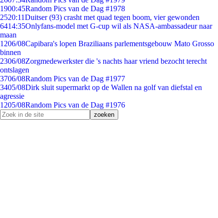
19
00:45
Random Pics van de Dag #1978
25
20:11
Duitser (93) crasht met quad tegen boom, vier gewonden
64
14:35
Onlyfans-model met G-cup wil als NASA-ambassadeur naar
maan
12
06/08
Capibara's lopen Braziliaans parlementsgebouw Mato Grosso
binnen
23
06/08
Zorgmedewerkster die 's nachts haar vriend bezocht terecht
ontslagen
37
06/08
Random Pics van de Dag #1977
34
05/08
Dirk sluit supermarkt op de Wallen na golf van diefstal en
agressie
12
05/08
Random Pics van de Dag #1976