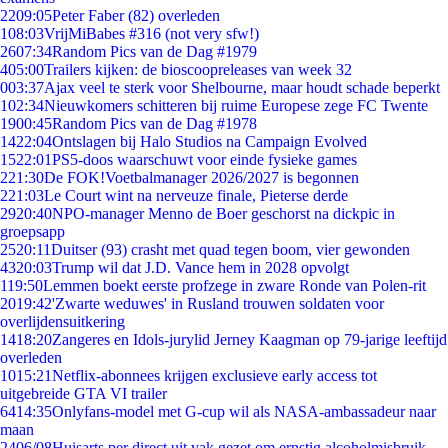
22
09:05
Peter Faber (82) overleden
1
08:03
VrijMiBabes #316 (not very sfw!)
26
07:34
Random Pics van de Dag #1979
4
05:00
Trailers kijken: de bioscoopreleases van week 32
0
03:37
Ajax veel te sterk voor Shelbourne, maar houdt schade beperkt
1
02:34
Nieuwkomers schitteren bij ruime Europese zege FC Twente
19
00:45
Random Pics van de Dag #1978
14
22:04
Ontslagen bij Halo Studios na Campaign Evolved
15
22:01
PS5-doos waarschuwt voor einde fysieke games
2
21:30
De FOK!Voetbalmanager 2026/2027 is begonnen
2
21:03
Le Court wint na nerveuze finale, Pieterse derde
29
20:40
NPO-manager Menno de Boer geschorst na dickpic in
groepsapp
25
20:11
Duitser (93) crasht met quad tegen boom, vier gewonden
43
20:03
Trump wil dat J.D. Vance hem in 2028 opvolgt
1
19:50
Lemmen boekt eerste profzege in zware Ronde van Polen-rit
20
19:42
'Zwarte weduwes' in Rusland trouwen soldaten voor
overlijdensuitkering
14
18:20
Zangeres en Idols-jurylid Jerney Kaagman op 79-jarige leeftijd
overleden
10
15:21
Netflix-abonnees krijgen exclusieve early access tot
uitgebreide GTA VI trailer
64
14:35
Onlyfans-model met G-cup wil als NASA-ambassadeur naar
maan
24
06/08
Huisarts per direct uit vak gezet om ernstig alcoholmisbruik