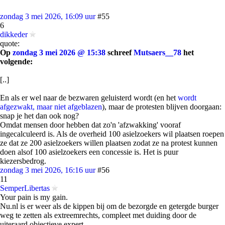
zondag 3 mei 2026, 16:09 uur
#55
6
dikkeder
quote:
Op
zondag 3 mei 2026 @ 15:38
schreef
Mutsaers__78
het
volgende:
[..]
En als er wel naar de bezwaren geluisterd wordt (en het
wordt
afgezwakt, maar niet afgeblazen
), maar de protesten blijven doorgaan:
snap je het dan ook nog?
Omdat mensen door hebben dat zo'n 'afzwakking' vooraf
ingecalculeerd is. Als de overheid 100 asielzoekers wil plaatsen roepen
ze dat ze 200 asielzoekers willen plaatsen zodat ze na protest kunnen
doen alsof 100 asielzoekers een concessie is. Het is puur
kiezersbedrog.
zondag 3 mei 2026, 16:16 uur
#56
11
SemperLibertas
Your pain is my gain.
Nu.nl is er weer als de kippen bij om de bezorgde en getergde burger
weg te zetten als extreemrechts, compleet met duiding door de
uiteraard objectieve expert