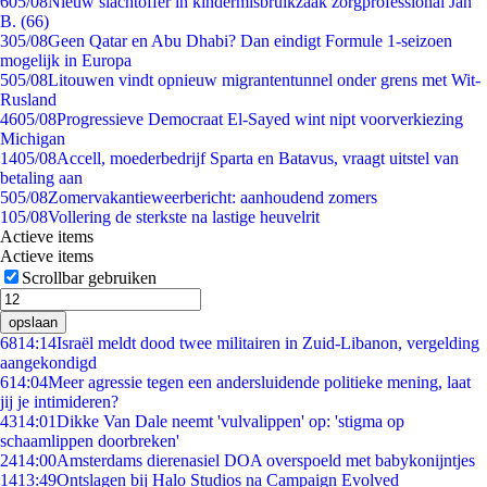
6
05/08
Nieuw slachtoffer in kindermisbruikzaak zorgprofessional Jan
B. (66)
3
05/08
Geen Qatar en Abu Dhabi? Dan eindigt Formule 1-seizoen
mogelijk in Europa
5
05/08
Litouwen vindt opnieuw migrantentunnel onder grens met Wit-
Rusland
46
05/08
Progressieve Democraat El-Sayed wint nipt voorverkiezing
Michigan
14
05/08
Accell, moederbedrijf Sparta en Batavus, vraagt uitstel van
betaling aan
5
05/08
Zomervakantieweerbericht: aanhoudend zomers
1
05/08
Vollering de sterkste na lastige heuvelrit
Actieve items
Actieve items
Scrollbar gebruiken
opslaan
68
14:14
Israël meldt dood twee militairen in Zuid-Libanon, vergelding
aangekondigd
6
14:04
Meer agressie tegen een andersluidende politieke mening, laat
jij je intimideren?
43
14:01
Dikke Van Dale neemt 'vulvalippen' op: 'stigma op
schaamlippen doorbreken'
24
14:00
Amsterdams dierenasiel DOA overspoeld met babykonijntjes
14
13:49
Ontslagen bij Halo Studios na Campaign Evolved