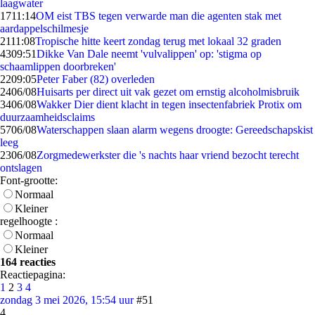
laagwater
17
11:14
OM eist TBS tegen verwarde man die agenten stak met
aardappelschilmesje
21
11:08
Tropische hitte keert zondag terug met lokaal 32 graden
43
09:51
Dikke Van Dale neemt 'vulvalippen' op: 'stigma op
schaamlippen doorbreken'
22
09:05
Peter Faber (82) overleden
24
06/08
Huisarts per direct uit vak gezet om ernstig alcoholmisbruik
34
06/08
Wakker Dier dient klacht in tegen insectenfabriek Protix om
duurzaamheidsclaims
57
06/08
Waterschappen slaan alarm wegens droogte: Gereedschapskist
leeg
23
06/08
Zorgmedewerkster die 's nachts haar vriend bezocht terecht
ontslagen
Font-grootte:
Normaal
Kleiner
regelhoogte :
Normaal
Kleiner
164 reacties
Reactiepagina:
1
2
3
4
zondag 3 mei 2026, 15:54 uur
#51
4