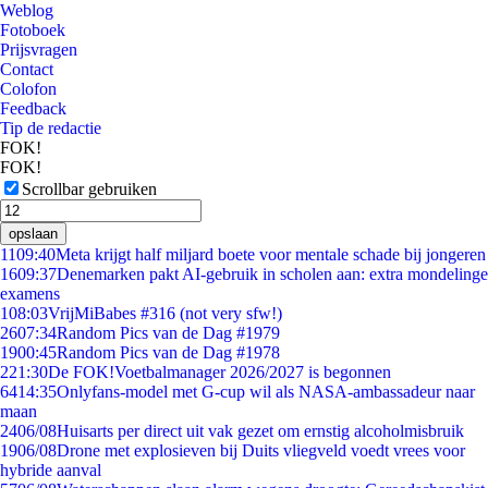
Weblog
Fotoboek
Prijsvragen
Contact
Colofon
Feedback
Tip de redactie
FOK!
FOK!
Scrollbar gebruiken
opslaan
11
09:40
Meta krijgt half miljard boete voor mentale schade bij jongeren
16
09:37
Denemarken pakt AI-gebruik in scholen aan: extra mondelinge
examens
1
08:03
VrijMiBabes #316 (not very sfw!)
26
07:34
Random Pics van de Dag #1979
19
00:45
Random Pics van de Dag #1978
2
21:30
De FOK!Voetbalmanager 2026/2027 is begonnen
64
14:35
Onlyfans-model met G-cup wil als NASA-ambassadeur naar
maan
24
06/08
Huisarts per direct uit vak gezet om ernstig alcoholmisbruik
19
06/08
Drone met explosieven bij Duits vliegveld voedt vrees voor
hybride aanval