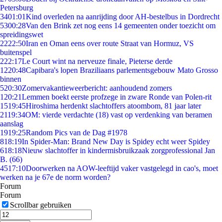
Petersburg
34
01:01
Kind overleden na aanrijding door AH-bestelbus in Dordrecht
53
00:28
Van den Brink zet nog eens 14 gemeenten onder toezicht om
spreidingswet
22
22:50
Iran en Oman eens over route Straat van Hormuz, VS
buitenspel
2
22:17
Le Court wint na nerveuze finale, Pieterse derde
12
20:48
Capibara's lopen Braziliaans parlementsgebouw Mato Grosso
binnen
5
20:30
Zomervakantieweerbericht: aanhoudend zomers
1
20:21
Lemmen boekt eerste profzege in zware Ronde van Polen-rit
15
19:45
Hiroshima herdenkt slachtoffers atoombom, 81 jaar later
21
19:34
OM: vierde verdachte (18) vast op verdenking van beramen
aanslag
19
19:25
Random Pics van de Dag #1978
8
18:19
In Spider-Man: Brand New Day is Spidey echt weer Spidey
6
18:18
Nieuw slachtoffer in kindermisbruikzaak zorgprofessional Jan
B. (66)
45
17:10
Doorwerken na AOW-leeftijd vaker vastgelegd in cao's, moet
werken na je 67e de norm worden?
Forum
Forum
Scrollbar gebruiken