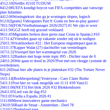
45
12:10
[Netflix #210] TUDUM
84
12:08
UEFA kondigt boycot van FIFA-competities aan vanwege
plan Infantino
44
12:06
Woningtekort: dus ga je woningen slopen, logisch
9
12:02
[gratis] Videogames Part 9: Gratis en free-to-play games!
78
11:56
[FOK!Voetbalmanager 2026/2027] #1 We zijn er weer
41
11:50
GGZ heeft mij gezond verklaard.
96
11:45
Migranten breken door grens naar Ceuta in Spanje,l #10
117
11:42
Vrienden gaan op vakantie zonder mij uit te nodigen
250
11:39
Asielzoekers #22 : Het Europese migratiepact gaat in
111
11:37
Kapper Walat (27) slachtoffer van vernielingen
167
11:32
Voorspel hier het warmtegetal van 2026
268
11:32
Banken met hoge rente topic #95 - Dichter naar de 0
240
11:26
Wie gaan er dood in 2026?Post met een vleugje cynisme de
overledenen.
6
11:26
Draai hier alle platen in je platenkast #32 (The Torture Never
Stops)
16
11:14
[Boekbespreking] Yesteryear - Caro Claire Burke
54
11:11
Post hier zo vaak mogelijk om 11:11 #39 Vanz11
266
11:06
[NET5] Het blok 2026 #32 Blokkendozen
264
11:05
Lied van de dag #52
79
11:05
Vuelta a España 2026 #1
11
11:00
Meest innovatieve game mechanics
236
10:56
Raad de Straat - Amsterdam - Deel 78
121
10:52
Nederland toen