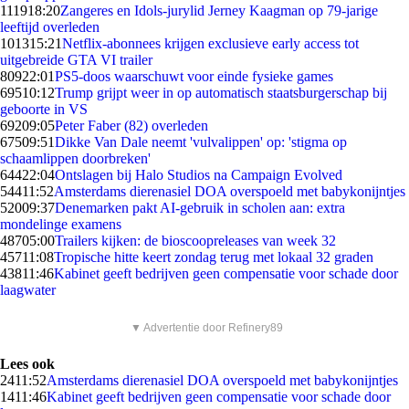
1119
18:20
Zangeres en Idols-jurylid Jerney Kaagman op 79-jarige
leeftijd overleden
1013
15:21
Netflix-abonnees krijgen exclusieve early access tot
uitgebreide GTA VI trailer
809
22:01
PS5-doos waarschuwt voor einde fysieke games
695
10:12
Trump grijpt weer in op automatisch staatsburgerschap bij
geboorte in VS
692
09:05
Peter Faber (82) overleden
675
09:51
Dikke Van Dale neemt 'vulvalippen' op: 'stigma op
schaamlippen doorbreken'
644
22:04
Ontslagen bij Halo Studios na Campaign Evolved
544
11:52
Amsterdams dierenasiel DOA overspoeld met babykonijntjes
520
09:37
Denemarken pakt AI-gebruik in scholen aan: extra
mondelinge examens
487
05:00
Trailers kijken: de bioscoopreleases van week 32
457
11:08
Tropische hitte keert zondag terug met lokaal 32 graden
438
11:46
Kabinet geeft bedrijven geen compensatie voor schade door
laagwater
▼ Advertentie door Refinery89
Lees ook
24
11:52
Amsterdams dierenasiel DOA overspoeld met babykonijntjes
14
11:46
Kabinet geeft bedrijven geen compensatie voor schade door