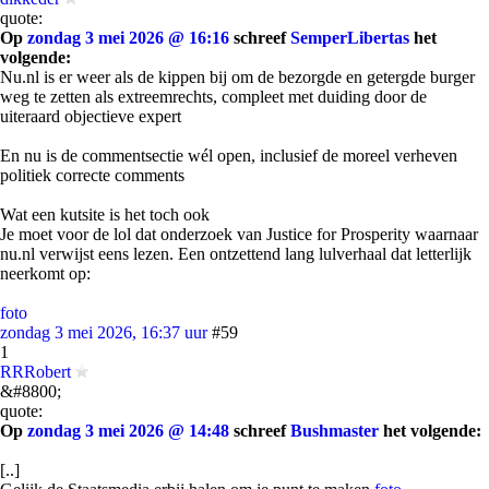
quote:
Op
zondag 3 mei 2026 @ 16:16
schreef
SemperLibertas
het
volgende:
Nu.nl is er weer als de kippen bij om de bezorgde en getergde burger
weg te zetten als extreemrechts, compleet met duiding door de
uiteraard objectieve expert
En nu is de commentsectie wél open, inclusief de moreel verheven
politiek correcte comments
Wat een kutsite is het toch ook
Je moet voor de lol dat onderzoek van Justice for Prosperity waarnaar
nu.nl verwijst eens lezen. Een ontzettend lang lulverhaal dat letterlijk
neerkomt op:
foto
zondag 3 mei 2026, 16:37 uur
#59
1
RRRobert
&#8800;
quote:
Op
zondag 3 mei 2026 @ 14:48
schreef
Bushmaster
het volgende:
[..]