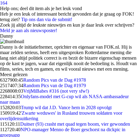
164
Help ons; deel dit item als je het leuk vond
Heb je een leuk of interessant bericht gevonden dat je graag op FOK!
terug ziet?
Tip ons dan via de submit!
Zoek jij altijd de leukste nieuwtjes en kun je daar leuk over schrijven?
Meld je aan als nieuwsposter!
Danny
Danny is de initiatiefnemer, oprichter en eigenaar van FOK.nl. Hij is
maar zelden serieus, heeft een uitgesproken Rotterdamse mening die
lang niet altijd politiek correct is en bezit de bizarre eigenschap mensen
op de kast te jagen, waar dat eigenlijk nooit de bedoeling is. Houdt van
films, series, tech en gamen, en wil vooral nieuws met een mening.
Meest gelezen
63279
00:45
Random Pics van de Dag #1978
25174
07:34
Random Pics van de Dag #1979
22680
08:03
VrijMiBabes #316 (not very sfw!)
2284
14:35
Onlyfans-model met G-cup wil als NASA-ambassadeur
naar maan
1528
20:03
Trump wil dat J.D. Vance hem in 2028 opvolgt
1509
19:42
'Zwarte weduwes' in Rusland trouwen soldaten voor
overlijdensuitkering
1151
20:11
Duitser (93) crasht met quad tegen boom, vier gewonden
1127
20:40
NPO-manager Menno de Boer geschorst na dickpic in
groepsapp