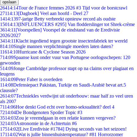
opslaan
264
14:14
Tour de France femmes 2026 #3 Tijd voor de borstcrawl
271
14:13
[Dagboek] Veel aan hoofd - Deel 27
14
14:13
97-jarige Betty verbreekt opnieuw record als oudste
150
14:13
[INFLUENCERS #295] Van flodderslinger tot Shrek-crème
36
14:11
[Voorspellen] Voorspel de eindstand van de Eredivisie
2026/2027
34
14:11
Klacht ingediend tegen grootste insectenfabriek ter wereld
8
14:10
Single mannen verplichtsingle moeders laten daten?
116
14:10
Hurricane & Cyclone Season 2026
7
14:09
Spaanse kust onder vuur van Portugese oorlogsschepen: 120
gewonden
5
14:09
Jonge Cambridge professor stapt op na claims over plagiaat en
leugens
16
14:09
Peter Faber is overleden
1
14:08
Defensiepact Pakistan, Turkije en Saudi-Arabië bevat art.5
clausule?
26
14:07
Techniekles verdwijnt uit onderbouw: maar half zo veel uren
als 2007
71
14:06
Hoe denkt God echt over homo-seksualiteit? deel 4
72
14:04
De Bondgenoten Spoiler Topic #3
35
14:03
Zou je vreemdgaan in een relatie kunnen vergeven?
32
14:03
Astronomie in de Achtertuin #6
175
14:02
[Live Eredivisie #1784] Dying seconds van het seizoen!
171
14:02
Wat is jullie binnenhuistemperatuur? #81 Horrorzomer