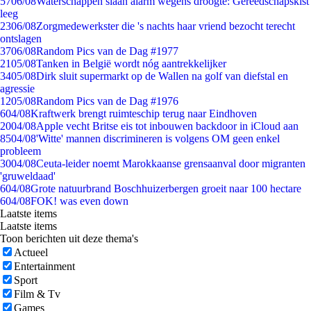
57
06/08
Waterschappen slaan alarm wegens droogte: Gereedschapskist
leeg
23
06/08
Zorgmedewerkster die 's nachts haar vriend bezocht terecht
ontslagen
37
06/08
Random Pics van de Dag #1977
21
05/08
Tanken in België wordt nóg aantrekkelijker
34
05/08
Dirk sluit supermarkt op de Wallen na golf van diefstal en
agressie
12
05/08
Random Pics van de Dag #1976
6
04/08
Kraftwerk brengt ruimteschip terug naar Eindhoven
20
04/08
Apple vecht Britse eis tot inbouwen backdoor in iCloud aan
85
04/08
'Witte' mannen discrimineren is volgens OM geen enkel
probleem
30
04/08
Ceuta-leider noemt Marokkaanse grensaanval door migranten
'gruweldaad'
6
04/08
Grote natuurbrand Boschhuizerbergen groeit naar 100 hectare
6
04/08
FOK! was even down
Laatste items
Laatste items
Toon berichten uit deze thema's
Actueel
Entertainment
Sport
Film & Tv
Games