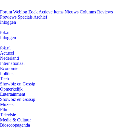
Forum
Weblog
Zoek
Actieve Items
Nieuws
Columns
Reviews
Previews
Specials
Archief
Inloggen
fok.nl
Inloggen
fok.nl
Actueel
Nederland
Internationaal
Economie
Politiek
Tech
Showbiz en Gossip
Opmerkelijk
Entertainment
Showbiz en Gossip
Muziek
Film
Televisie
Media & Cultuur
Bioscoopagenda