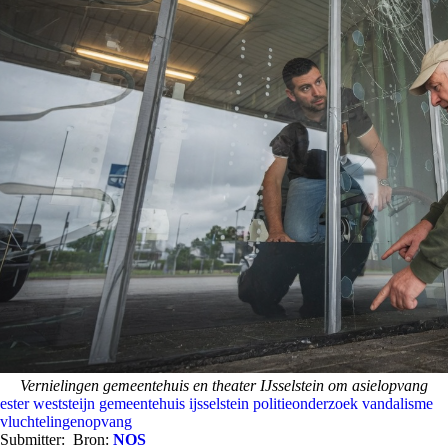
Vernielingen gemeentehuis en theater IJsselstein om asielopvang
ester weststeijn
gemeentehuis ijsselstein
politieonderzoek
vandalisme
vluchtelingenopvang
Submitter:
Bron:
NOS