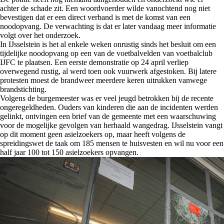
achter de schade zit. Een woordvoerder wilde vanochtend nog niet
bevestigen dat er een direct verband is met de komst van een
noodopvang. De verwachting is dat er later vandaag meer informatie
volgt over het onderzoek.
In IJsselstein is het al enkele weken onrustig sinds het besluit om een
tijdelijke noodopvang op een van de voetbalvelden van voetbalclub
IJFC te plaatsen. Een eerste demonstratie op 24 april verliep
overwegend rustig, al werd toen ook vuurwerk afgestoken. Bij latere
protesten moest de brandweer meerdere keren uitrukken vanwege
brandstichting.
Volgens de burgemeester was er veel jeugd betrokken bij de recente
ongeregeldheden. Ouders van kinderen die aan de incidenten werden
gelinkt, ontvingen een brief van de gemeente met een waarschuwing
voor de mogelijke gevolgen van herhaald wangedrag. IJsselstein vangt
op dit moment geen asielzoekers op, maar heeft volgens de
spreidingswet de taak om 185 mensen te huisvesten en wil nu voor een
half jaar 100 tot 150 asielzoekers opvangen.