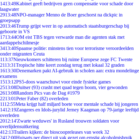
14
13:49
Kabinet geeft bedrijven geen compensatie voor schade door
laagwater
29
13:48
NPO-manager Menno de Boer geschorst na dickpic in
groepsapp
20
13:46
Trump grijpt weer in op automatisch staatsburgerschap bij
geboorte in VS
17
13:44
OM eist TBS tegen verwarde man die agenten stak met
aardappelschilmesje
34
13:40
Spaanse politie: minstens tien voor terrorisme veroordeelden
onder migranten Ceuta
1
13:37
Nieuwkomers schitteren bij ruime Europese zege FC Twente
21
13:31
Tropische hitte keert zondag terug met lokaal 32 graden
16
13:30
Denemarken pakt AI-gebruik in scholen aan: extra mondelinge
examens
15
13:12
PS5-doos waarschuwt voor einde fysieke games
25
13:08
Duitser (93) crasht met quad tegen boom, vier gewonden
26
13:08
Random Pics van de Dag #1979
22
13:01
Peter Faber (82) overleden
11
12:55
Meta krijgt half miljard boete voor mentale schade bij jongeren
14
12:19
Zangeres en Idols-jurylid Jerney Kaagman op 79-jarige leeftijd
overleden
20
12:14
'Zwarte weduwes' in Rusland trouwen soldaten voor
overlijdensuitkering
4
12:13
Trailers kijken: de bioscoopreleases van week 32
24
12:00
Huisarts per direct uit vak gezet om ernstig alcoholmisbruik