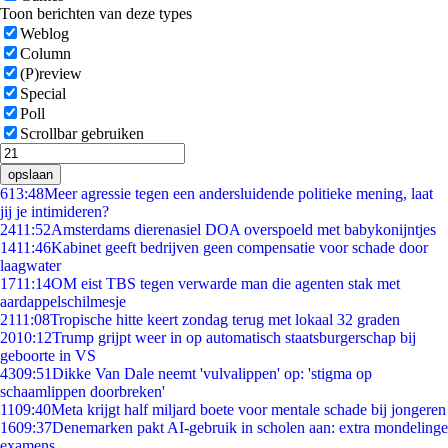
Toon berichten van deze types
Weblog
Column
(P)review
Special
Poll
Scrollbar gebruiken
opslaan
6
13:48
Meer agressie tegen een andersluidende politieke mening, laat
jij je intimideren?
24
11:52
Amsterdams dierenasiel DOA overspoeld met babykonijntjes
14
11:46
Kabinet geeft bedrijven geen compensatie voor schade door
laagwater
17
11:14
OM eist TBS tegen verwarde man die agenten stak met
aardappelschilmesje
21
11:08
Tropische hitte keert zondag terug met lokaal 32 graden
20
10:12
Trump grijpt weer in op automatisch staatsburgerschap bij
geboorte in VS
43
09:51
Dikke Van Dale neemt 'vulvalippen' op: 'stigma op
schaamlippen doorbreken'
11
09:40
Meta krijgt half miljard boete voor mentale schade bij jongeren
16
09:37
Denemarken pakt AI-gebruik in scholen aan: extra mondelinge
examens