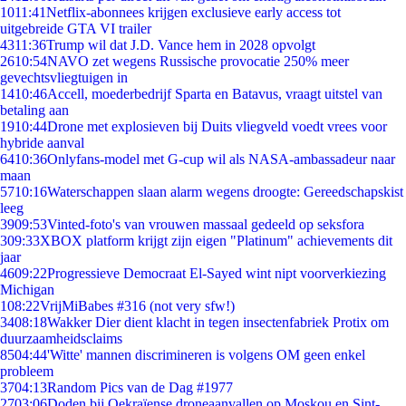
10
11:41
Netflix-abonnees krijgen exclusieve early access tot
uitgebreide GTA VI trailer
43
11:36
Trump wil dat J.D. Vance hem in 2028 opvolgt
26
10:54
NAVO zet wegens Russische provocatie 250% meer
gevechtsvliegtuigen in
14
10:46
Accell, moederbedrijf Sparta en Batavus, vraagt uitstel van
betaling aan
19
10:44
Drone met explosieven bij Duits vliegveld voedt vrees voor
hybride aanval
64
10:36
Onlyfans-model met G-cup wil als NASA-ambassadeur naar
maan
57
10:16
Waterschappen slaan alarm wegens droogte: Gereedschapskist
leeg
39
09:53
Vinted-foto's van vrouwen massaal gedeeld op seksfora
3
09:33
XBOX platform krijgt zijn eigen "Platinum" achievements dit
jaar
46
09:22
Progressieve Democraat El-Sayed wint nipt voorverkiezing
Michigan
1
08:22
VrijMiBabes #316 (not very sfw!)
34
08:18
Wakker Dier dient klacht in tegen insectenfabriek Protix om
duurzaamheidsclaims
85
04:44
'Witte' mannen discrimineren is volgens OM geen enkel
probleem
37
04:13
Random Pics van de Dag #1977
27
03:06
Doden bij Oekraïense droneaanvallen op Moskou en Sint-