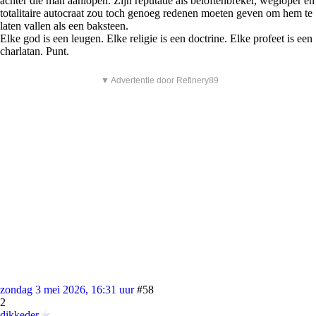
achter die man aanlopen. Zijn reputatie als beloftenbreker, wegloper en
totalitaire autocraat zou toch genoeg redenen moeten geven om hem te
laten vallen als een baksteen.
Elke god is een leugen. Elke religie is een doctrine. Elke profeet is een
charlatan. Punt.
▼ Advertentie door Refinery89
zondag 3 mei 2026, 16:31 uur
#58
2
dikkeder