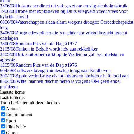
maan
25
06/08
Huisarts per direct uit vak gezet om ernstig alcoholmisbruik
19
06/08
Drone met explosieven bij Duits vliegveld voedt vrees voor
hybride aanval
60
06/08
Waterschappen slaan alarm wegens droogte: Gereedschapskist
leeg
24
06/08
Zorgmedewerkster die 's nachts haar vriend bezocht terecht
ontslagen
38
06/08
Random Pics van de Dag #1977
21
05/08
Tanken in België wordt nóg aantrekkelijker
34
05/08
Dirk sluit supermarkt op de Wallen na golf van diefstal en
agressie
12
05/08
Random Pics van de Dag #1976
6
04/08
Kraftwerk brengt ruimteschip terug naar Eindhoven
20
04/08
Apple vecht Britse eis tot inbouwen backdoor in iCloud aan
85
04/08
'Witte' mannen discrimineren is volgens OM geen enkel
probleem
Laatste items
Laatste items
Toon berichten uit deze thema's
Actueel
Entertainment
Sport
Film & Tv
Games