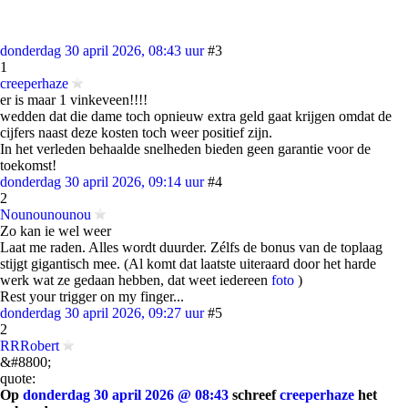
donderdag 30 april 2026, 08:43 uur
#3
1
creeperhaze
er is maar 1 vinkeveen!!!!
wedden dat die dame toch opnieuw extra geld gaat krijgen omdat de
cijfers naast deze kosten toch weer positief zijn.
In het verleden behaalde snelheden bieden geen garantie voor de
toekomst!
donderdag 30 april 2026, 09:14 uur
#4
2
Nounounounou
Zo kan ie wel weer
Laat me raden. Alles wordt duurder. Zélfs de bonus van de toplaag
stijgt gigantisch mee. (Al komt dat laatste uiteraard door het harde
werk wat ze gedaan hebben, dat weet iedereen
foto
)
Rest your trigger on my finger...
donderdag 30 april 2026, 09:27 uur
#5
2
RRRobert
&#8800;
quote:
Op
donderdag 30 april 2026 @ 08:43
schreef
creeperhaze
het