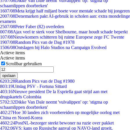
57
07/08
Dikke Van Dale neemt 'vulvalippen' op: 'stigma op
schaamlippen doorbreken'
16
07/08
Meta krijgt half miljard boete voor mentale schade bij jongeren
20
07/08
Denemarken pakt AI-gebruik in scholen aan: extra mondelinge
examens
25
07/08
Peter Faber (82) overleden
0
07/08
Ajax veel te sterk voor Shelbourne, maar houdt schade beperkt
1
07/08
Nieuwkomers schitteren bij ruime Europese zege FC Twente
19
07/08
Random Pics van de Dag #1978
15
06/08
Ontslagen bij Halo Studios na Campaign Evolved
Actieve items
Actieve items
Scrollbar gebruiken
opslaan
62
03:28
Random Pics van de Dag #1980
8
03:19
Uitslag PSV - Fortuna Sittard
4
03:16
Nieuwe president De la Espriella gaat strijd aan met
drugskartels Colombia
57
02:32
Dikke Van Dale neemt 'vulvalippen' op: 'stigma op
schaamlippen doorbreken'
4
02:27
Hoe 30 landen zich voorbereiden op mogelijke oorlog met
China en Noord-Korea
46
02:24
PostNL-bezorger steekt bewoner na ruzie over pakket
47
02:06
VS: kans op Russische aanval op NAVO-land groeit,