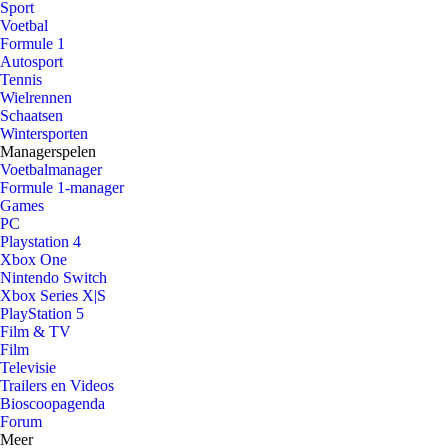
Sport
Voetbal
Formule 1
Autosport
Tennis
Wielrennen
Schaatsen
Wintersporten
Managerspelen
Voetbalmanager
Formule 1-manager
Games
PC
Playstation 4
Xbox One
Nintendo Switch
Xbox Series X|S
PlayStation 5
Film & TV
Film
Televisie
Trailers en Videos
Bioscoopagenda
Forum
Meer