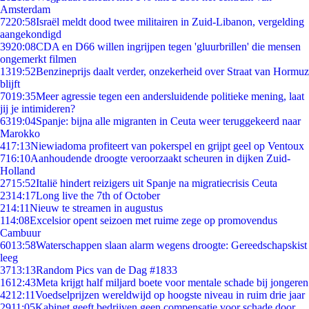
Amsterdam
72
20:58
Israël meldt dood twee militairen in Zuid-Libanon, vergelding
aangekondigd
39
20:08
CDA en D66 willen ingrijpen tegen 'gluurbrillen' die mensen
ongemerkt filmen
13
19:52
Benzineprijs daalt verder, onzekerheid over Straat van Hormuz
blijft
70
19:35
Meer agressie tegen een andersluidende politieke mening, laat
jij je intimideren?
63
19:04
Spanje: bijna alle migranten in Ceuta weer teruggekeerd naar
Marokko
4
17:13
Niewiadoma profiteert van pokerspel en grijpt geel op Ventoux
7
16:10
Aanhoudende droogte veroorzaakt scheuren in dijken Zuid-
Holland
27
15:52
Italië hindert reizigers uit Spanje na migratiecrisis Ceuta
23
14:17
Long live the 7th of October
2
14:11
Nieuw te streamen in augustus
1
14:08
Excelsior opent seizoen met ruime zege op promovendus
Cambuur
60
13:58
Waterschappen slaan alarm wegens droogte: Gereedschapskist
leeg
37
13:13
Random Pics van de Dag #1833
16
12:43
Meta krijgt half miljard boete voor mentale schade bij jongeren
42
12:11
Voedselprijzen wereldwijd op hoogste niveau in ruim drie jaar
29
11:05
Kabinet geeft bedrijven geen compensatie voor schade door