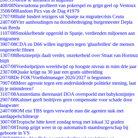
4
08/08
Niewiadoma profiteert van pokerspel en grijpt geel op Ventoux
35
08/08
Random Pics van de Dag #1979
27
07/08
Italië hindert reizigers uit Spanje na migratiecrisis Ceuta
24
07/08
Vier aanhoudingen na doodsbedreiging burgemeester Depla
van Breda
11
07/08
Smokkelbende opgerold in Spanje, verdienden miljoenen aan
migranten
39
07/08
CDA en D66 willen ingrijpen tegen 'gluurbrillen' die mensen
ongemerkt filmen
13
07/08
Benzineprijs daalt verder, onzekerheid over Straat van Hormuz
blijft
42
07/08
Voedselprijzen wereldwijd op hoogste niveau in ruim drie jaar
23
07/08
Quake krijgt na 30 jaar een gratis uitbreiding
2
07/08
De FOK!Voetbalmanager 2026/2027 is begonnen
70
07/08
Meer agressie tegen een andersluidende politieke mening, laat
jij je intimideren?
31
07/08
Amsterdams dierenasiel DOA overspoeld met babykonijntjes
29
07/08
Kabinet geeft bedrijven geen compensatie voor schade door
laagwater
24
07/08
OM eist TBS tegen verwarde man die agenten stak met
aardappelschilmesje
30
07/08
Tropische hitte keert zondag terug met lokaal 32 graden
30
07/08
Trump grijpt weer in op automatisch staatsburgerschap bij
geboorte in VS