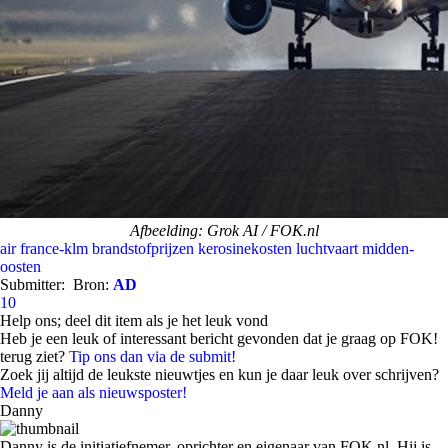
Afbeelding: Grok AI / FOK.nl
air france-klm
brandstofprijzen
kerosinekosten
luchtvaart
midden-
oosten
Submitter:
Bron:
AD
10
Help ons; deel dit item als je het leuk vond
Heb je een leuk of interessant bericht gevonden dat je graag op FOK!
terug ziet?
Tip ons dan via de submit!
Zoek jij altijd de leukste nieuwtjes en kun je daar leuk over schrijven?
Meld je aan als nieuwsposter!
Danny
Danny is de initiatiefnemer, oprichter en eigenaar van FOK.nl. Hij is