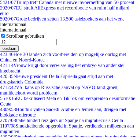
54
21/07
Trump treft Canada met nieuwe invoerheffing van 50 procent
29
20/07
EU straft AliExpress met recordboete van ruim half miljard
euro
59
20/07
Grote bedrijven zetten 13.500 asielzoekers aan het werk
Internationaal
Internationaal
Scrollbar gebruiken
opslaan
4
23:46
Hoe 30 landen zich voorbereiden op mogelijke oorlog met
China en Noord-Korea
4
21:14
Vrouw krijgt door verwisseling het embryo van ander stel
ingebracht
4
20:35
Nieuwe president De la Espriella gaat strijd aan met
drugskartels Colombia
47
12:42
VS: kans op Russische aanval op NAVO-land groeit,
munitietekort wordt probleem
55
10:16
EU bekritiseert Meta en TikTok om verspreiden desinformatie
Ceuta
43
09:53
Houthi's vallen Saoedi-Arabië en Jemen aan, dreigen met
blokkade olieroute
27
07/08
Italië hindert reizigers uit Spanje na migratiecrisis Ceuta
11
07/08
Smokkelbende opgerold in Spanje, verdienden miljoenen aan
migranten
42
07/08
Voedselprijzen wereldwijd op hoogste niveau in ruim drie jaar