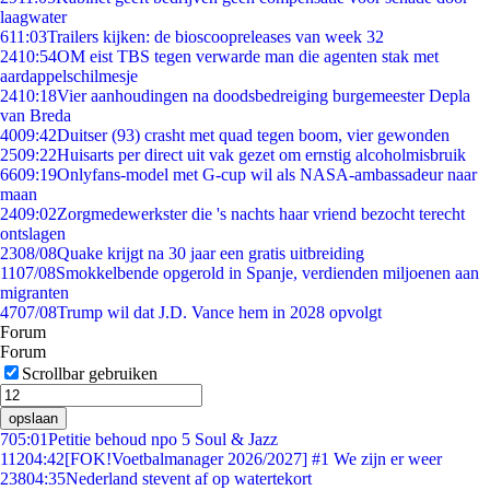
laagwater
6
11:03
Trailers kijken: de bioscoopreleases van week 32
24
10:54
OM eist TBS tegen verwarde man die agenten stak met
aardappelschilmesje
24
10:18
Vier aanhoudingen na doodsbedreiging burgemeester Depla
van Breda
40
09:42
Duitser (93) crasht met quad tegen boom, vier gewonden
25
09:22
Huisarts per direct uit vak gezet om ernstig alcoholmisbruik
66
09:19
Onlyfans-model met G-cup wil als NASA-ambassadeur naar
maan
24
09:02
Zorgmedewerkster die 's nachts haar vriend bezocht terecht
ontslagen
23
08/08
Quake krijgt na 30 jaar een gratis uitbreiding
11
07/08
Smokkelbende opgerold in Spanje, verdienden miljoenen aan
migranten
47
07/08
Trump wil dat J.D. Vance hem in 2028 opvolgt
Forum
Forum
Scrollbar gebruiken
opslaan
7
05:01
Petitie behoud npo 5 Soul & Jazz
112
04:42
[FOK!Voetbalmanager 2026/2027] #1 We zijn er weer
238
04:35
Nederland stevent af op watertekort