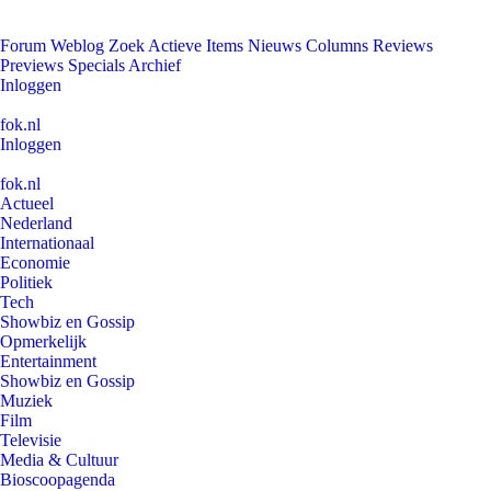
Forum
Weblog
Zoek
Actieve Items
Nieuws
Columns
Reviews
Previews
Specials
Archief
Inloggen
fok.nl
Inloggen
fok.nl
Actueel
Nederland
Internationaal
Economie
Politiek
Tech
Showbiz en Gossip
Opmerkelijk
Entertainment
Showbiz en Gossip
Muziek
Film
Televisie
Media & Cultuur
Bioscoopagenda