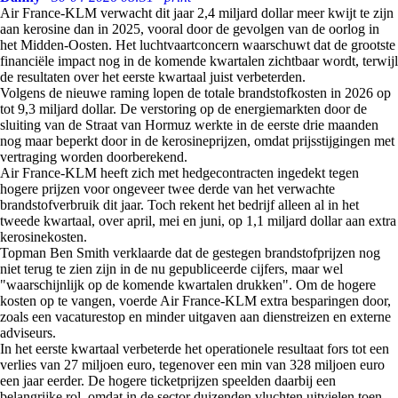
Air France-KLM verwacht dit jaar 2,4 miljard dollar meer kwijt te zijn
aan kerosine dan in 2025, vooral door de gevolgen van de oorlog in
het Midden-Oosten. Het luchtvaartconcern waarschuwt dat de grootste
financiële impact nog in de komende kwartalen zichtbaar wordt, terwijl
de resultaten over het eerste kwartaal juist verbeterden.
Volgens de nieuwe raming lopen de totale brandstofkosten in 2026 op
tot 9,3 miljard dollar. De verstoring op de energiemarkten door de
sluiting van de Straat van Hormuz werkte in de eerste drie maanden
nog maar beperkt door in de kerosineprijzen, omdat prijsstijgingen met
vertraging worden doorberekend.
Air France-KLM heeft zich met hedgecontracten ingedekt tegen
hogere prijzen voor ongeveer twee derde van het verwachte
brandstofverbruik dit jaar. Toch rekent het bedrijf alleen al in het
tweede kwartaal, over april, mei en juni, op 1,1 miljard dollar aan extra
kerosinekosten.
Topman Ben Smith verklaarde dat de gestegen brandstofprijzen nog
niet terug te zien zijn in de nu gepubliceerde cijfers, maar wel
"waarschijnlijk op de komende kwartalen drukken". Om de hogere
kosten op te vangen, voerde Air France-KLM extra besparingen door,
zoals een vacaturestop en minder uitgaven aan dienstreizen en externe
adviseurs.
In het eerste kwartaal verbeterde het operationele resultaat fors tot een
verlies van 27 miljoen euro, tegenover een min van 328 miljoen euro
een jaar eerder. De hogere ticketprijzen speelden daarbij een
belangrijke rol, omdat in de sector duizenden vluchten uitvielen toen