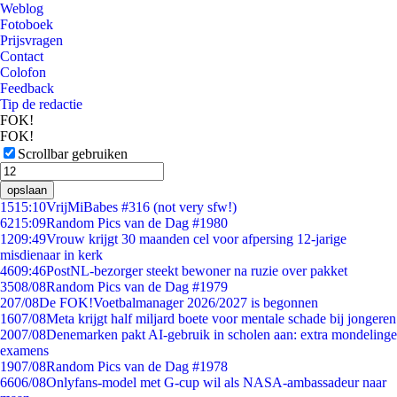
Weblog
Fotoboek
Prijsvragen
Contact
Colofon
Feedback
Tip de redactie
FOK!
FOK!
Scrollbar gebruiken
opslaan
15
15:10
VrijMiBabes #316 (not very sfw!)
62
15:09
Random Pics van de Dag #1980
12
09:49
Vrouw krijgt 30 maanden cel voor afpersing 12-jarige
misdienaar in kerk
46
09:46
PostNL-bezorger steekt bewoner na ruzie over pakket
35
08/08
Random Pics van de Dag #1979
2
07/08
De FOK!Voetbalmanager 2026/2027 is begonnen
16
07/08
Meta krijgt half miljard boete voor mentale schade bij jongeren
20
07/08
Denemarken pakt AI-gebruik in scholen aan: extra mondelinge
examens
19
07/08
Random Pics van de Dag #1978
66
06/08
Onlyfans-model met G-cup wil als NASA-ambassadeur naar