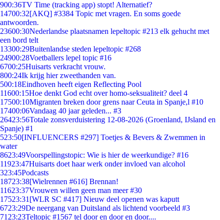
9
00:36
TV Time (tracking app) stopt! Alternatief?
147
00:32
[AKQ] #3384 Topic met vragen. En soms goede
antwoorden.
236
00:30
Nederlandse plaatsnamen lepeltopic #213 elk gehucht met
een bord telt
133
00:29
Buitenlandse steden lepeltopic #268
249
00:28
Voetballers lepel topic #16
67
00:25
Huisarts verkracht vrouw.
8
00:24
Ik krijg hier zweethanden van.
5
00:18
Eindhoven heeft eigen Reflecting Pool
116
00:15
Hoe denkt God echt over homo-seksualiteit? deel 4
175
00:10
Migranten breken door grens naar Ceuta in Spanje,l #10
174
00:06
Vandaag 40 jaar geleden... #3
264
23:56
Totale zonsverduistering 12-08-2026 (Groenland, IJsland en
Spanje) #1
5
23:50
[INFLUENCERS #297] Toetjes & Bevers & Zwemmen in
water
86
23:49
Voorspellingstopic: Wie is hier de weerkundige? #16
119
23:47
Huisarts doet haar werk onder invloed van alcohol
3
23:45
Podcasts
187
23:38
[Wielrennen #616] Brennan!
116
23:37
Vrouwen willen geen man meer #30
175
23:31
[WLR SC #417] Nieuw deel openen was kaputt
67
23:29
De neergang van Duitsland als lichtend voorbeeld #3
71
23:23
Teltopic #1567 tel door en door en door....