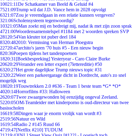
100
21:11
De Schatkamer van Beeld & Geluid #4
75
21:09
Trump wil dat J.D. Vance hem in 2028 opvolgt
63
21:07
Zou je vreemdgaan in een relatie kunnen vergeven?
3
21:06
Scholensysteem tegenwoordig?
103
21:05
Man zoekt mij en bedreigt mij, nadat ik met zijn zoon sprak
47
21:00
Woordensamenstelspel #1184 met 2 woorden spreken SVP
281
20:54
Van kleuter tot puber deel 184
83
20:48
2010: Vermissing van Herman Ploegstra
227
20:47
archito's jaren '70 huis #5 - Een nieuw begin
8
20:36
Poepen tijdens het tandenpoetsen
18
20:31
[Boekbespreking] Yesteryear - Caro Claire Burke
206
20:29
Verander een letter expert (7lettereditie) #50
63
20:27
Het grote dagelijkse Trump nieuws topic #31
23
20:22
Weer een parkeergarage dicht in Dordrecht, auto's zo snel
mogelijk weg
180
20:19
Touwtrekken 2.0 #636 - Team 1 beste team *G* *O*
40
20:14
Horrorfilms #33: Halloween
26
20:07
Twee zwaargewonden bij eenzijdig ongeval Zeeland.
52
20:05
OM-Teamleider met kinderporno is oud-directeur van twee
basisscholen
166
19:58
Dingen waar je enorm vrolijk van wordt #3
25
19:56
Natuur en Wild
16
19:54
Radio 2 #145 Ruud 66
47
19:47
[Netflix #210] TUDUM
212
19:43
[NL] Street View Quiz [#122] - Loogisch toch