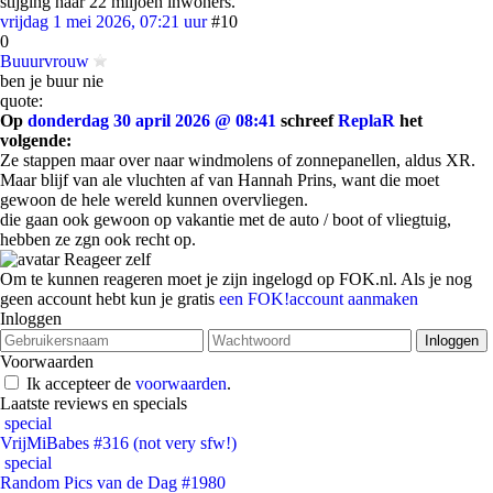
stijging naar 22 miljoen inwoners.
vrijdag 1 mei 2026, 07:21 uur
#10
0
Buuurvrouw
ben je buur nie
quote:
Op
donderdag 30 april 2026 @ 08:41
schreef
ReplaR
het
volgende:
Ze stappen maar over naar windmolens of zonnepanellen, aldus XR.
Maar blijf van ale vluchten af van Hannah Prins, want die moet
gewoon de hele wereld kunnen overvliegen.
die gaan ook gewoon op vakantie met de auto / boot of vliegtuig,
hebben ze zgn ook recht op.
Reageer zelf
Om te kunnen reageren moet je zijn ingelogd op FOK.nl. Als je nog
geen account hebt kun je gratis
een FOK!account aanmaken
Inloggen
Voorwaarden
Ik accepteer de
voorwaarden
.
Laatste reviews en specials
special
VrijMiBabes #316 (not very sfw!)
special
Random Pics van de Dag #1980