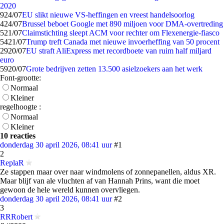
2020
9
24/07
EU slikt nieuwe VS-heffingen en vreest handelsoorlog
4
24/07
Brussel beboet Google met 890 miljoen voor DMA-overtreding
5
21/07
Claimstichting sleept ACM voor rechter om Flexenergie-fiasco
54
21/07
Trump treft Canada met nieuwe invoerheffing van 50 procent
29
20/07
EU straft AliExpress met recordboete van ruim half miljard
euro
59
20/07
Grote bedrijven zetten 13.500 asielzoekers aan het werk
Font-grootte:
Normaal
Kleiner
regelhoogte :
Normaal
Kleiner
10 reacties
donderdag 30 april 2026, 08:41 uur
#1
2
ReplaR
Ze stappen maar over naar windmolens of zonnepanellen, aldus XR.
Maar blijf van ale vluchten af van Hannah Prins, want die moet
gewoon de hele wereld kunnen overvliegen.
donderdag 30 april 2026, 08:41 uur
#2
3
RRRobert