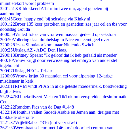
munitietekort wordt probleem
32
01:51
XR blokkeert A12 ruim twee uur, agent gebeten bij
aanhouding
6
01:45
Geen 'happy end' bij seksdate via Kinky.nl
10
01:22
Broer 135 keer gestoken en gesneden: zes jaar cel en tbs voor
doodslag Gouda
40
00:59
Vinted-foto's van vrouwen massaal gedeeld op seksfora
2
00:50
Vollering slaat dubbelslag in Nice en neemt geel over
22
00:28
Jesus Simulator komt naar Nintendo Switch
1
00:25
Uitslag AZ - ADO Den Haag
29
00:13
Britney Spears: "Ik geloof dat ik heb gefaald als moeder"
4
00:10
Vrouw krijgt door verwisseling het embryo van ander stel
ingebracht
3
00:07
Uitslag NEC - Telstar
12
00:05
Vrouw krijgt 30 maanden cel voor afpersing 12-jarige
misdienaar in kerk
20
23:11
RIVM vindt PFAS in al de geteste moedermelk, borstvoeding
blijft advies
55
22:47
EU bekritiseert Meta en TikTok om verspreiden desinformatie
Ceuta
43
22:22
Random Pics van de Dag #1448
43
22:19
Houthi's vallen Saoedi-Arabië en Jemen aan, dreigen met
blokkade olieroute
15
21:37
VrijMiBabes #316 (not very sfw!)
26
21:30
Wegpiraat scheurt met 146 km/u door het centrum van