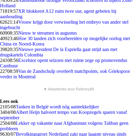
743
09:28
Aanhoudende droogte veroorzaakt scheuren in dijken Zuid-
Holland
718
19:57
XR blokkeert A12 ruim twee uur, agent gebeten bij
aanhouding
626
21:14
Vrouw krijgt door verwisseling het embryo van ander stel
ingebracht
609
08:35
Nieuw te streamen in augustus
409
23:46
Hoe 30 landen zich voorbereiden op mogelijke oorlog met
China en Noord-Korea
398
20:35
Nieuwe president De la Espriella gaat strijd aan met
drugskartels Colombia
241
08:56
Excelsior opent seizoen met ruime zege op promovendus
Cambuur
227
08:59
Van de Zandschulp overleeft matchpoints, ook Griekspoor
verder in Montreal
▼ Advertentie door Refinery89
Lees ook
21
05/08
Tanken in België wordt nóg aantrekkelijker
34
04/08
Albert Heijn halveert tempo van Koopzegels sparen vanaf
september
25
04/08
Lekker op vakantie naar Afghanistan volgens Taliban geen
probleem
96
30/07
Bevolkingsgroei Nederland zakt naar laagste niveau sinds