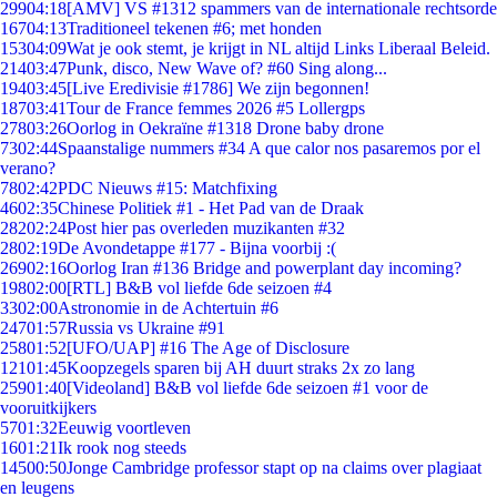
299
04:18
[AMV] VS #1312 spammers van de internationale rechtsorde
167
04:13
Traditioneel tekenen #6; met honden
153
04:09
Wat je ook stemt, je krijgt in NL altijd Links Liberaal Beleid.
214
03:47
Punk, disco, New Wave of? #60 Sing along...
194
03:45
[Live Eredivisie #1786] We zijn begonnen!
187
03:41
Tour de France femmes 2026 #5 Lollergps
278
03:26
Oorlog in Oekraïne #1318 Drone baby drone
73
02:44
Spaanstalige nummers #34 A que calor nos pasaremos por el
verano?
78
02:42
PDC Nieuws #15: Matchfixing
46
02:35
Chinese Politiek #1 - Het Pad van de Draak
282
02:24
Post hier pas overleden muzikanten #32
28
02:19
De Avondetappe #177 - Bijna voorbij :(
269
02:16
Oorlog Iran #136 Bridge and powerplant day incoming?
198
02:00
[RTL] B&B vol liefde 6de seizoen #4
33
02:00
Astronomie in de Achtertuin #6
247
01:57
Russia vs Ukraine #91
258
01:52
[UFO/UAP] #16 The Age of Disclosure
121
01:45
Koopzegels sparen bij AH duurt straks 2x zo lang
259
01:40
[Videoland] B&B vol liefde 6de seizoen #1 voor de
vooruitkijkers
57
01:32
Eeuwig voortleven
16
01:21
Ik rook nog steeds
145
00:50
Jonge Cambridge professor stapt op na claims over plagiaat
en leugens