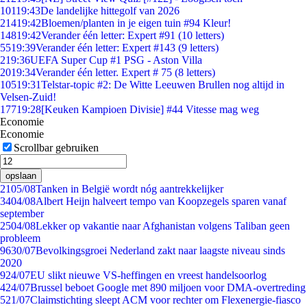
101
19:43
De landelijke hittegolf van 2026
214
19:42
Bloemen/planten in je eigen tuin #94 Kleur!
148
19:42
Verander één letter: Expert #91 (10 letters)
55
19:39
Verander één letter: Expert #143 (9 letters)
2
19:36
UEFA Super Cup #1 PSG - Aston Villa
20
19:34
Verander één letter. Expert # 75 (8 letters)
105
19:31
Telstar-topic #2: De Witte Leeuwen Brullen nog altijd in
Velsen-Zuid!
177
19:28
[Keuken Kampioen Divisie] #44 Vitesse mag weg
Economie
Economie
Scrollbar gebruiken
opslaan
21
05/08
Tanken in België wordt nóg aantrekkelijker
34
04/08
Albert Heijn halveert tempo van Koopzegels sparen vanaf
september
25
04/08
Lekker op vakantie naar Afghanistan volgens Taliban geen
probleem
96
30/07
Bevolkingsgroei Nederland zakt naar laagste niveau sinds
2020
9
24/07
EU slikt nieuwe VS-heffingen en vreest handelsoorlog
4
24/07
Brussel beboet Google met 890 miljoen voor DMA-overtreding
5
21/07
Claimstichting sleept ACM voor rechter om Flexenergie-fiasco