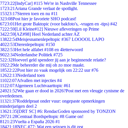
77
23:22
[IndyCar] #115 We're in Nashville Tennessee
17
23:21
Ariana Grande verlaat de spotlight.
153
23:17
Sterren toen en nu #11
3
23:08
Post hier je favoriete SHO podcast!
67
23:01
Het grote Baktopic (voor bakfoto's, -vragen en -tips) #42
72
22:59
[Lil Kleine#12] Nieuwe afleveringen op Prime
34
22:59
[AZ#98] Heel Nederland achter AZ
138
22:54
Meisjesnamenlepeltopic #367 LOOOOL LAPO
40
22:53
Dierenlepeltopic #150
38
22:53
Het hele alfabet #108 en 4letterwoord
90
22:34
Nederlandse Politiek #725
5
22:32
Hoeveel geld spendeer jij aan je beginnende relatie?
19
22:29
de beheerder die mij oh zo moe maakt.
185
22:22
Post hier zo vaak mogelijk om 22:22 uur #76
126
22:13
Nederland toen
110
22:07
Afvallen met injecties #4
11
22:07
Algemeen Luchtvaarttopic #61
249
21:52
Wie gaan er dood in 2026?Post met een vleugje cynisme de
overledenen.
113
21:37
Roddelpraat onder vuur: ongepaste opmerkingen
minderjarigen deel 2
136
21:35
[DRT SC] #6: RendacGoden sponsored by TONZON
297
21:28
Centraal Bordspeltopic #8 Game on!
81
21:23
Vuelta a España 2026 #1
184
21:18
NEC #77: Wat een seizoen is dit zeg