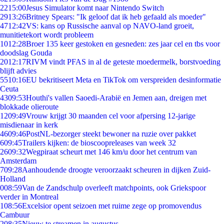
22
15:00
Jesus Simulator komt naar Nintendo Switch
29
13:26
Britney Spears: "Ik geloof dat ik heb gefaald als moeder"
47
12:42
VS: kans op Russische aanval op NAVO-land groeit,
munitietekort wordt probleem
10
12:28
Broer 135 keer gestoken en gesneden: zes jaar cel en tbs voor
doodslag Gouda
20
12:17
RIVM vindt PFAS in al de geteste moedermelk, borstvoeding
blijft advies
55
10:16
EU bekritiseert Meta en TikTok om verspreiden desinformatie
Ceuta
43
09:53
Houthi's vallen Saoedi-Arabië en Jemen aan, dreigen met
blokkade olieroute
12
09:49
Vrouw krijgt 30 maanden cel voor afpersing 12-jarige
misdienaar in kerk
46
09:46
PostNL-bezorger steekt bewoner na ruzie over pakket
6
09:45
Trailers kijken: de bioscoopreleases van week 32
26
09:32
Wegpiraat scheurt met 146 km/u door het centrum van
Amsterdam
7
09:28
Aanhoudende droogte veroorzaakt scheuren in dijken Zuid-
Holland
0
08:59
Van de Zandschulp overleeft matchpoints, ook Griekspoor
verder in Montreal
1
08:56
Excelsior opent seizoen met ruime zege op promovendus
Cambuur
2
08:35
Nieuw te streamen in augustus