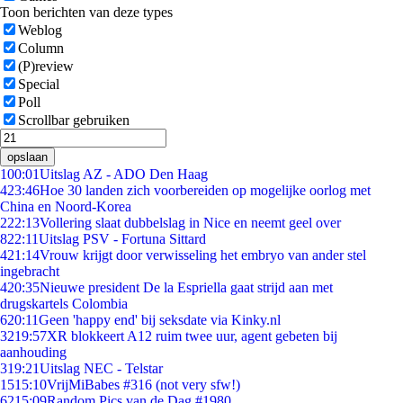
Toon berichten van deze types
Weblog
Column
(P)review
Special
Poll
Scrollbar gebruiken
opslaan
1
00:01
Uitslag AZ - ADO Den Haag
4
23:46
Hoe 30 landen zich voorbereiden op mogelijke oorlog met
China en Noord-Korea
2
22:13
Vollering slaat dubbelslag in Nice en neemt geel over
8
22:11
Uitslag PSV - Fortuna Sittard
4
21:14
Vrouw krijgt door verwisseling het embryo van ander stel
ingebracht
4
20:35
Nieuwe president De la Espriella gaat strijd aan met
drugskartels Colombia
6
20:11
Geen 'happy end' bij seksdate via Kinky.nl
32
19:57
XR blokkeert A12 ruim twee uur, agent gebeten bij
aanhouding
3
19:21
Uitslag NEC - Telstar
15
15:10
VrijMiBabes #316 (not very sfw!)
62
15:09
Random Pics van de Dag #1980