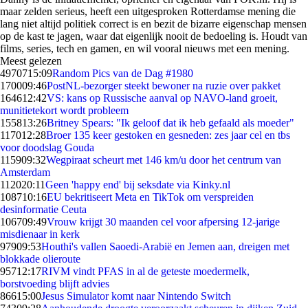
maar zelden serieus, heeft een uitgesproken Rotterdamse mening die
lang niet altijd politiek correct is en bezit de bizarre eigenschap mensen
op de kast te jagen, waar dat eigenlijk nooit de bedoeling is. Houdt van
films, series, tech en gamen, en wil vooral nieuws met een mening.
Meest gelezen
49707
15:09
Random Pics van de Dag #1980
1700
09:46
PostNL-bezorger steekt bewoner na ruzie over pakket
1646
12:42
VS: kans op Russische aanval op NAVO-land groeit,
munitietekort wordt probleem
1558
13:26
Britney Spears: "Ik geloof dat ik heb gefaald als moeder"
1170
12:28
Broer 135 keer gestoken en gesneden: zes jaar cel en tbs
voor doodslag Gouda
1159
09:32
Wegpiraat scheurt met 146 km/u door het centrum van
Amsterdam
1120
20:11
Geen 'happy end' bij seksdate via Kinky.nl
1087
10:16
EU bekritiseert Meta en TikTok om verspreiden
desinformatie Ceuta
1067
09:49
Vrouw krijgt 30 maanden cel voor afpersing 12-jarige
misdienaar in kerk
979
09:53
Houthi's vallen Saoedi-Arabië en Jemen aan, dreigen met
blokkade olieroute
957
12:17
RIVM vindt PFAS in al de geteste moedermelk,
borstvoeding blijft advies
866
15:00
Jesus Simulator komt naar Nintendo Switch