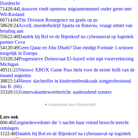
Dordrecht
714
20:44
Litouwen vindt opnieuw migrantentunnel onder grens met
Wit-Rusland
667
14:04
The Division Resurgence nu gratis op pc
586
20:24
Accell, moederbedrijf Sparta en Batavus, vraagt uitstel van
betaling aan
556
22:40
Datalek bij Bol en de Bijenkorf na cyberaanval op logistiek
partner Ceva
541
20:49
Geen Qatar en Abu Dhabi? Dan eindigt Formule 1-seizoen
mogelijk in Europa
533
20:34
Progressieve Democraat El-Sayed wint nipt voorverkiezing
Michigan
495
11:21
Nieuwe XBOX Game Pass titels voor de eerste helft van de
maand augustus
388
22:14
Nieuw slachtoffer in kindermisbruikzaak zorgprofessional
Jan B. (66)
333
20:11
Zomervakantieweerbericht: aanhoudend zomers
▼ Advertentie door Refinery89
Lees ook
0
06:40
Zorgmedewerkster die 's nachts haar vriend bezocht terecht
ontslagen
11
22:40
Datalek bij Bol en de Bijenkorf na cyberaanval op logistiek