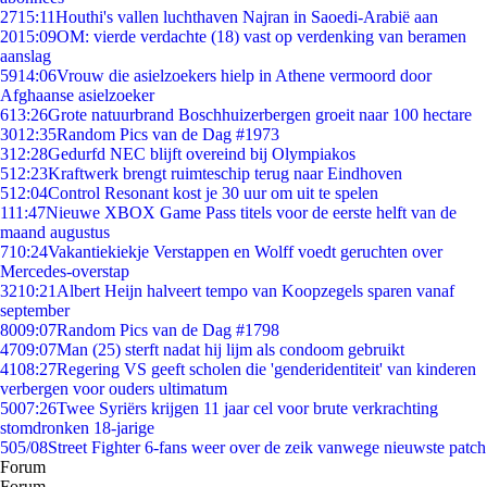
27
15:11
Houthi's vallen luchthaven Najran in Saoedi-Arabië aan
20
15:09
OM: vierde verdachte (18) vast op verdenking van beramen
aanslag
59
14:06
Vrouw die asielzoekers hielp in Athene vermoord door
Afghaanse asielzoeker
6
13:26
Grote natuurbrand Boschhuizerbergen groeit naar 100 hectare
30
12:35
Random Pics van de Dag #1973
3
12:28
Gedurfd NEC blijft overeind bij Olympiakos
5
12:23
Kraftwerk brengt ruimteschip terug naar Eindhoven
5
12:04
Control Resonant kost je 30 uur om uit te spelen
1
11:47
Nieuwe XBOX Game Pass titels voor de eerste helft van de
maand augustus
7
10:24
Vakantiekiekje Verstappen en Wolff voedt geruchten over
Mercedes-overstap
32
10:21
Albert Heijn halveert tempo van Koopzegels sparen vanaf
september
80
09:07
Random Pics van de Dag #1798
47
09:07
Man (25) sterft nadat hij lijm als condoom gebruikt
41
08:27
Regering VS geeft scholen die 'genderidentiteit' van kinderen
verbergen voor ouders ultimatum
50
07:26
Twee Syriërs krijgen 11 jaar cel voor brute verkrachting
stomdronken 18-jarige
5
05/08
Street Fighter 6-fans weer over de zeik vanwege nieuwste patch
Forum
Forum