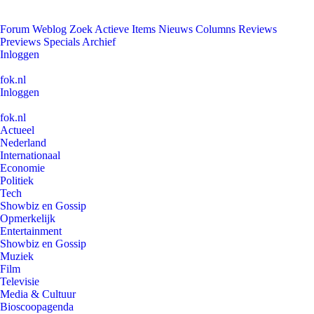
Forum
Weblog
Zoek
Actieve Items
Nieuws
Columns
Reviews
Previews
Specials
Archief
Inloggen
fok.nl
Inloggen
fok.nl
Actueel
Nederland
Internationaal
Economie
Politiek
Tech
Showbiz en Gossip
Opmerkelijk
Entertainment
Showbiz en Gossip
Muziek
Film
Televisie
Media & Cultuur
Bioscoopagenda