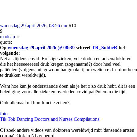
woensdag 29 april 2026, 08:56 uur
#10
9
madcap
quote:
Op
woensdag 29 april 2026 @ 08:39
schreef
TR_SoldieR
het
volgende:
Net als tijdens covid. Ernstige zieken, vele doden en artsen/doktoren
die het heeeeeeeeeel druk kregen (zogenaamd?) door heel veel
patiënten (volgens mij gewoon bangmakerij om wetten e.d. erdoorheen
te drukken wereldwijd).
Want hoe kan je onderstaande doen als je het o zo druk hebt, dit is een
belediging voor alle zieke en overleden covid patiënten in die tijd.
Ook allemaal uit hun functie zetten?:
foto
Tik Tok Dancing Doctors and Nurses Compilations
Of zoek andere videos van doktoren wereldwijd mbt 'dansende artsen
corona'. Ook in NL gebeurd.