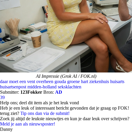
AI Impressie (Grok AI / FOK.nl)
daar moet een vent overheen
gouda
groene hart ziekenhuis
huisarts
huisartsenpost midden-holland
seksklachten
Submitter:
123Fokker
Bron:
AD
39
Help ons; deel dit item als je het leuk vond
Heb je een leuk of interessant bericht gevonden dat je graag op FOK!
terug ziet?
Tip ons dan via de submit!
Zoek jij altijd de leukste nieuwtjes en kun je daar leuk over schrijven?
Meld je aan als nieuwsposter!
Danny