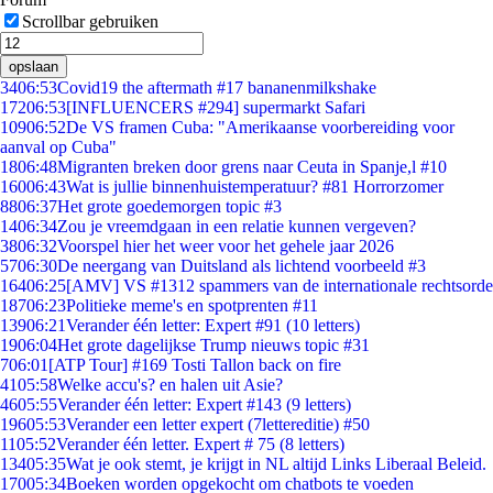
Scrollbar gebruiken
opslaan
34
06:53
Covid19 the aftermath #17 bananenmilkshake
172
06:53
[INFLUENCERS #294] supermarkt Safari
109
06:52
De VS framen Cuba: "Amerikaanse voorbereiding voor
aanval op Cuba"
18
06:48
Migranten breken door grens naar Ceuta in Spanje,l #10
160
06:43
Wat is jullie binnenhuistemperatuur? #81 Horrorzomer
88
06:37
Het grote goedemorgen topic #3
14
06:34
Zou je vreemdgaan in een relatie kunnen vergeven?
38
06:32
Voorspel hier het weer voor het gehele jaar 2026
57
06:30
De neergang van Duitsland als lichtend voorbeeld #3
164
06:25
[AMV] VS #1312 spammers van de internationale rechtsorde
187
06:23
Politieke meme's en spotprenten #11
139
06:21
Verander één letter: Expert #91 (10 letters)
19
06:04
Het grote dagelijkse Trump nieuws topic #31
7
06:01
[ATP Tour] #169 Tosti Tallon back on fire
41
05:58
Welke accu's? en halen uit Asie?
46
05:55
Verander één letter: Expert #143 (9 letters)
196
05:53
Verander een letter expert (7lettereditie) #50
11
05:52
Verander één letter. Expert # 75 (8 letters)
134
05:35
Wat je ook stemt, je krijgt in NL altijd Links Liberaal Beleid.
170
05:34
Boeken worden opgekocht om chatbots te voeden