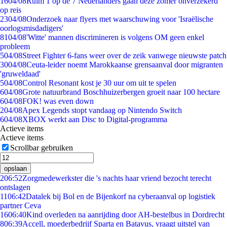
16
04/08
Ruim 1 op de 7 Nederlanders gaan deze zomer onverzekerd
op reis
23
04/08
Onderzoek naar flyers met waarschuwing voor 'Israëlische
oorlogsmisdadigers'
81
04/08
'Witte' mannen discrimineren is volgens OM geen enkel
probleem
5
04/08
Street Fighter 6-fans weer over de zeik vanwege nieuwste patch
30
04/08
Ceuta-leider noemt Marokkaanse grensaanval door migranten
'gruweldaad'
5
04/08
Control Resonant kost je 30 uur om uit te spelen
6
04/08
Grote natuurbrand Boschhuizerbergen groeit naar 100 hectare
6
04/08
FOK! was even down
2
04/08
Apex Legends stopt vandaag op Nintendo Switch
6
04/08
XBOX werkt aan Disc to Digital-programma
Actieve items
Actieve items
Scrollbar gebruiken
opslaan
2
06:52
Zorgmedewerkster die 's nachts haar vriend bezocht terecht
ontslagen
11
06:42
Datalek bij Bol en de Bijenkorf na cyberaanval op logistiek
partner Ceva
16
06:40
Kind overleden na aanrijding door AH-bestelbus in Dordrecht
8
06:39
Accell, moederbedrijf Sparta en Batavus, vraagt uitstel van