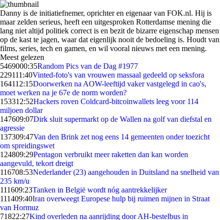
Danny is de initiatiefnemer, oprichter en eigenaar van FOK.nl. Hij is
maar zelden serieus, heeft een uitgesproken Rotterdamse mening die
lang niet altijd politiek correct is en bezit de bizarre eigenschap mensen
op de kast te jagen, waar dat eigenlijk nooit de bedoeling is. Houdt van
films, series, tech en gamen, en wil vooral nieuws met een mening.
Meest gelezen
54690
00:35
Random Pics van de Dag #1977
2291
11:40
Vinted-foto's van vrouwen massaal gedeeld op seksfora
1641
12:15
Doorwerken na AOW-leeftijd vaker vastgelegd in cao's,
moet werken na je 67e de norm worden?
1533
12:52
Hackers roven Coldcard-bitcoinwallets leeg voor 114
miljoen dollar
1476
09:07
Dirk sluit supermarkt op de Wallen na golf van diefstal en
agressie
1373
09:47
Van den Brink zet nog eens 14 gemeenten onder toezicht
om spreidingswet
1248
09:29
Pentagon verbruikt meer raketten dan kan worden
aangevuld, tekort dreigt
1167
08:53
Nederlander (23) aangehouden in Duitsland na snelheid van
235 km/u
1116
09:23
Tanken in België wordt nóg aantrekkelijker
1114
09:40
Iran overweegt Europese hulp bij ruimen mijnen in Straat
van Hormuz
718
22:27
Kind overleden na aanrijding door AH-bestelbus in