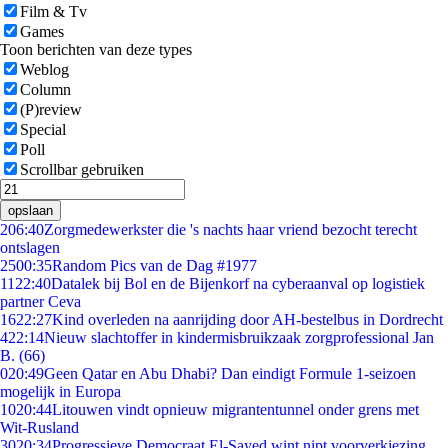
Film & Tv
Games
Toon berichten van deze types
Weblog
Column
(P)review
Special
Poll
Scrollbar gebruiken
opslaan
2
06:40
Zorgmedewerkster die 's nachts haar vriend bezocht terecht
ontslagen
25
00:35
Random Pics van de Dag #1977
11
22:40
Datalek bij Bol en de Bijenkorf na cyberaanval op logistiek
partner Ceva
16
22:27
Kind overleden na aanrijding door AH-bestelbus in Dordrecht
4
22:14
Nieuw slachtoffer in kindermisbruikzaak zorgprofessional Jan
B. (66)
0
20:49
Geen Qatar en Abu Dhabi? Dan eindigt Formule 1-seizoen
mogelijk in Europa
10
20:44
Litouwen vindt opnieuw migrantentunnel onder grens met
Wit-Rusland
30
20:34
Progressieve Democraat El-Sayed wint nipt voorverkiezing