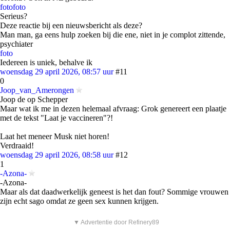
foto
foto
Serieus?
Deze reactie bij een nieuwsbericht als deze?
Man man, ga eens hulp zoeken bij die ene, niet in je complot zittende,
psychiater
foto
Iedereen is uniek, behalve ik
woensdag 29 april 2026, 08:57 uur
#11
0
Joop_van_Amerongen
Joop de op Schepper
Maar wat ik me in dezen helemaal afvraag: Grok genereert een plaatje
met de tekst "Laat je vaccineren"?!
Laat het meneer Musk niet horen!
Verdraaid!
woensdag 29 april 2026, 08:58 uur
#12
1
-Azona-
-Azona-
Maar als dat daadwerkelijk geneest is het dan fout? Sommige vrouwen
zijn echt sago omdat ze geen sex kunnen krijgen.
▼ Advertentie door Refinery89