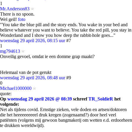
1
Mr.Anderson83
There is no spoon.
Wel geil!
foto
"You take the blue pill and the story ends. You wake in your bed and
believe whatever you want to believe. You take the red pill, you stay in
Wonderland and I show you how deep the rabbit-hole goes..."
woensdag 29 april 2026, 08:15 uur
#7
1
mg794613
Onveilig gevoel, omdat ie een domme grap maakt?
Helemaal van de pot gerukt
woensdag 29 april 2026, 08:48 uur
#9
0
Michael1000000
quote:
Op
woensdag 29 april 2026 @ 08:39
schreef
TR_SoldieR
het
volgende:
Net als tijdens covid. Ernstige zieken, vele doden en artsen/doktoren
die het heeeeeeeeeel druk kregen (zogenaamd?) door heel veel
patiënten (volgens mij gewoon bangmakerij om wetten e.d. erdoorheen
te drukken wereldwijd).