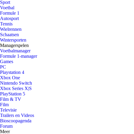
Sport
Voetbal
Formule 1
Autosport
Tennis
Wielrennen
Schaatsen
Wintersporten
Managerspelen
Voetbalmanager
Formule 1-manager
Games
PC
Playstation 4
Xbox One
Nintendo Switch
Xbox Series X|S
PlayStation 5
Film & TV
Film
Televisie
Trailers en Videos
Bioscoopagenda
Forum
Meer