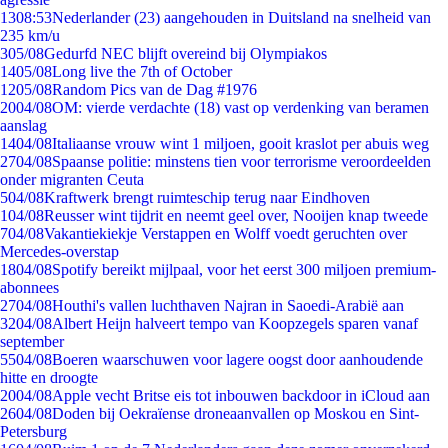
13
08:53
Nederlander (23) aangehouden in Duitsland na snelheid van
235 km/u
3
05/08
Gedurfd NEC blijft overeind bij Olympiakos
14
05/08
Long live the 7th of October
12
05/08
Random Pics van de Dag #1976
20
04/08
OM: vierde verdachte (18) vast op verdenking van beramen
aanslag
14
04/08
Italiaanse vrouw wint 1 miljoen, gooit kraslot per abuis weg
27
04/08
Spaanse politie: minstens tien voor terrorisme veroordeelden
onder migranten Ceuta
5
04/08
Kraftwerk brengt ruimteschip terug naar Eindhoven
1
04/08
Reusser wint tijdrit en neemt geel over, Nooijen knap tweede
7
04/08
Vakantiekiekje Verstappen en Wolff voedt geruchten over
Mercedes-overstap
18
04/08
Spotify bereikt mijlpaal, voor het eerst 300 miljoen premium-
abonnees
27
04/08
Houthi's vallen luchthaven Najran in Saoedi-Arabië aan
32
04/08
Albert Heijn halveert tempo van Koopzegels sparen vanaf
september
55
04/08
Boeren waarschuwen voor lagere oogst door aanhoudende
hitte en droogte
20
04/08
Apple vecht Britse eis tot inbouwen backdoor in iCloud aan
26
04/08
Doden bij Oekraïense droneaanvallen op Moskou en Sint-
Petersburg