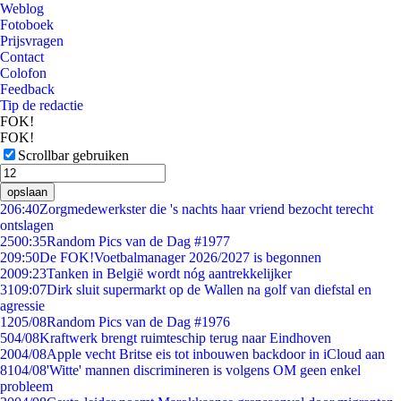
Weblog
Fotoboek
Prijsvragen
Contact
Colofon
Feedback
Tip de redactie
FOK!
FOK!
Scrollbar gebruiken
opslaan
2
06:40
Zorgmedewerkster die 's nachts haar vriend bezocht terecht
ontslagen
25
00:35
Random Pics van de Dag #1977
2
09:50
De FOK!Voetbalmanager 2026/2027 is begonnen
20
09:23
Tanken in België wordt nóg aantrekkelijker
31
09:07
Dirk sluit supermarkt op de Wallen na golf van diefstal en
agressie
12
05/08
Random Pics van de Dag #1976
5
04/08
Kraftwerk brengt ruimteschip terug naar Eindhoven
20
04/08
Apple vecht Britse eis tot inbouwen backdoor in iCloud aan
81
04/08
'Witte' mannen discrimineren is volgens OM geen enkel
probleem