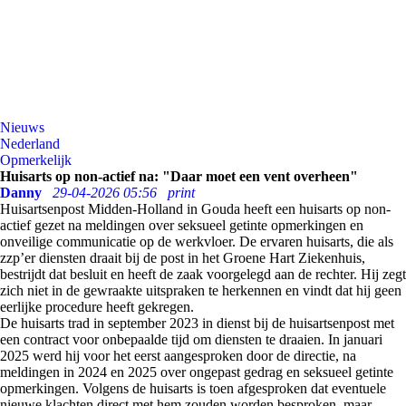
Nieuws
Nederland
Opmerkelijk
Huisarts op non-actief na: "Daar moet een vent overheen"
Danny
29-04-2026 05:56
print
Huisartsenpost Midden-Holland in Gouda heeft een huisarts op non-
actief gezet na meldingen over seksueel getinte opmerkingen en
onveilige communicatie op de werkvloer. De ervaren huisarts, die als
zzp’er diensten draait bij de post in het Groene Hart Ziekenhuis,
bestrijdt dat besluit en heeft de zaak voorgelegd aan de rechter. Hij zegt
zich niet in de gewraakte uitspraken te herkennen en vindt dat hij geen
eerlijke procedure heeft gekregen.
De huisarts trad in september 2023 in dienst bij de huisartsenpost met
een contract voor onbepaalde tijd om diensten te draaien. In januari
2025 werd hij voor het eerst aangesproken door de directie, na
meldingen in 2024 en 2025 over ongepast gedrag en seksueel getinte
opmerkingen. Volgens de huisarts is toen afgesproken dat eventuele
nieuwe klachten direct met hem zouden worden besproken, maar