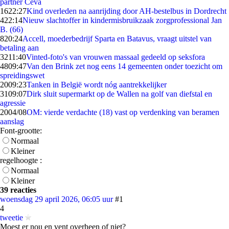
partner Ceva
16
22:27
Kind overleden na aanrijding door AH-bestelbus in Dordrecht
4
22:14
Nieuw slachtoffer in kindermisbruikzaak zorgprofessional Jan
B. (66)
8
20:24
Accell, moederbedrijf Sparta en Batavus, vraagt uitstel van
betaling aan
32
11:40
Vinted-foto's van vrouwen massaal gedeeld op seksfora
48
09:47
Van den Brink zet nog eens 14 gemeenten onder toezicht om
spreidingswet
20
09:23
Tanken in België wordt nóg aantrekkelijker
31
09:07
Dirk sluit supermarkt op de Wallen na golf van diefstal en
agressie
20
04/08
OM: vierde verdachte (18) vast op verdenking van beramen
aanslag
Font-grootte:
Normaal
Kleiner
regelhoogte :
Normaal
Kleiner
39 reacties
woensdag 29 april 2026, 06:05 uur
#1
4
tweetie
Moest er nou en vent overheen of niet?