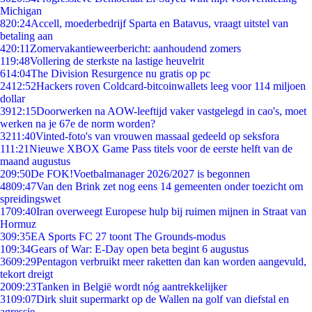
Michigan
8
20:24
Accell, moederbedrijf Sparta en Batavus, vraagt uitstel van
betaling aan
4
20:11
Zomervakantieweerbericht: aanhoudend zomers
1
19:48
Vollering de sterkste na lastige heuvelrit
6
14:04
The Division Resurgence nu gratis op pc
24
12:52
Hackers roven Coldcard-bitcoinwallets leeg voor 114 miljoen
dollar
39
12:15
Doorwerken na AOW-leeftijd vaker vastgelegd in cao's, moet
werken na je 67e de norm worden?
32
11:40
Vinted-foto's van vrouwen massaal gedeeld op seksfora
1
11:21
Nieuwe XBOX Game Pass titels voor de eerste helft van de
maand augustus
2
09:50
De FOK!Voetbalmanager 2026/2027 is begonnen
48
09:47
Van den Brink zet nog eens 14 gemeenten onder toezicht om
spreidingswet
17
09:40
Iran overweegt Europese hulp bij ruimen mijnen in Straat van
Hormuz
3
09:35
EA Sports FC 27 toont The Grounds-modus
1
09:34
Gears of War: E-Day open beta begint 6 augustus
36
09:29
Pentagon verbruikt meer raketten dan kan worden aangevuld,
tekort dreigt
20
09:23
Tanken in België wordt nóg aantrekkelijker
31
09:07
Dirk sluit supermarkt op de Wallen na golf van diefstal en
agressie