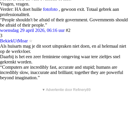
Vragen, vragen.
Verder: HA doet huilie
foto
foto
, gewoon exit. Totaal gebrek aan
professionaliteit.
“People shouldn't be afraid of their government. Governments should
be afraid of their people.”
woensdag 29 april 2026, 06:16 uur
#2
3
BekiekUtMoar
Als huisarts mag je dit soort uitspraken niet doen, en al helemaal niet
op de werkvloer.
Daarbij is het een zeer feminiene omgeving waar tere zieltjes snel
gekrenkt worden.
“Computers are incredibly fast, accurate and stupid; humans are
incredibly slow, inaccurate and brilliant; together they are powerful
beyond imagination.”
▼ Advertentie door Refinery89