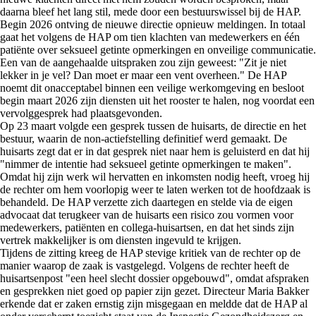
daarna bleef het lang stil, mede door een bestuurswissel bij de HAP.
Begin 2026 ontving de nieuwe directie opnieuw meldingen. In totaal
gaat het volgens de HAP om tien klachten van medewerkers en één
patiënte over seksueel getinte opmerkingen en onveilige communicatie.
Een van de aangehaalde uitspraken zou zijn geweest: "Zit je niet
lekker in je vel? Dan moet er maar een vent overheen." De HAP
noemt dit onacceptabel binnen een veilige werkomgeving en besloot
begin maart 2026 zijn diensten uit het rooster te halen, nog voordat een
vervolggesprek had plaatsgevonden.
Op 23 maart volgde een gesprek tussen de huisarts, de directie en het
bestuur, waarin de non-actiefstelling definitief werd gemaakt. De
huisarts zegt dat er in dat gesprek niet naar hem is geluisterd en dat hij
"nimmer de intentie had seksueel getinte opmerkingen te maken".
Omdat hij zijn werk wil hervatten en inkomsten nodig heeft, vroeg hij
de rechter om hem voorlopig weer te laten werken tot de hoofdzaak is
behandeld. De HAP verzette zich daartegen en stelde via de eigen
advocaat dat terugkeer van de huisarts een risico zou vormen voor
medewerkers, patiënten en collega-huisartsen, en dat het sinds zijn
vertrek makkelijker is om diensten ingevuld te krijgen.
Tijdens de zitting kreeg de HAP stevige kritiek van de rechter op de
manier waarop de zaak is vastgelegd. Volgens de rechter heeft de
huisartsenpost "een heel slecht dossier opgebouwd", omdat afspraken
en gesprekken niet goed op papier zijn gezet. Directeur Maria Bakker
erkende dat er zaken ernstig zijn misgegaan en meldde dat de HAP al