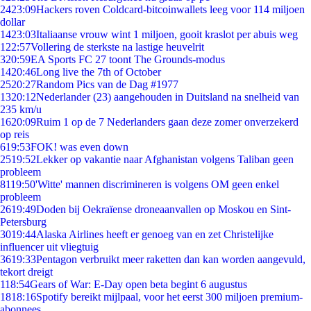
24
23:09
Hackers roven Coldcard-bitcoinwallets leeg voor 114 miljoen
dollar
14
23:03
Italiaanse vrouw wint 1 miljoen, gooit kraslot per abuis weg
1
22:57
Vollering de sterkste na lastige heuvelrit
3
20:59
EA Sports FC 27 toont The Grounds-modus
14
20:46
Long live the 7th of October
25
20:27
Random Pics van de Dag #1977
13
20:12
Nederlander (23) aangehouden in Duitsland na snelheid van
235 km/u
16
20:09
Ruim 1 op de 7 Nederlanders gaan deze zomer onverzekerd
op reis
6
19:53
FOK! was even down
25
19:52
Lekker op vakantie naar Afghanistan volgens Taliban geen
probleem
81
19:50
'Witte' mannen discrimineren is volgens OM geen enkel
probleem
26
19:49
Doden bij Oekraïense droneaanvallen op Moskou en Sint-
Petersburg
30
19:44
Alaska Airlines heeft er genoeg van en zet Christelijke
influencer uit vliegtuig
36
19:33
Pentagon verbruikt meer raketten dan kan worden aangevuld,
tekort dreigt
1
18:54
Gears of War: E-Day open beta begint 6 augustus
18
18:16
Spotify bereikt mijlpaal, voor het eerst 300 miljoen premium-
abonnees