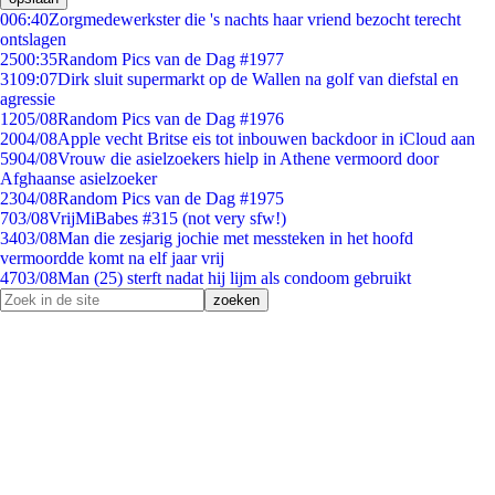
0
06:40
Zorgmedewerkster die 's nachts haar vriend bezocht terecht
ontslagen
25
00:35
Random Pics van de Dag #1977
31
09:07
Dirk sluit supermarkt op de Wallen na golf van diefstal en
agressie
12
05/08
Random Pics van de Dag #1976
20
04/08
Apple vecht Britse eis tot inbouwen backdoor in iCloud aan
59
04/08
Vrouw die asielzoekers hielp in Athene vermoord door
Afghaanse asielzoeker
23
04/08
Random Pics van de Dag #1975
7
03/08
VrijMiBabes #315 (not very sfw!)
34
03/08
Man die zesjarig jochie met messteken in het hoofd
vermoordde komt na elf jaar vrij
47
03/08
Man (25) sterft nadat hij lijm als condoom gebruikt