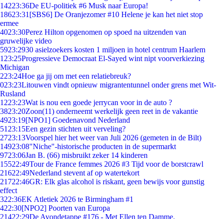
142
23:36
De EU-politiek #6 Musk naar Europa!
186
23:31
[SBS6] De Oranjezomer #10 Helene je kan het niet stop
ermee
40
23:30
Perez Hilton opgenomen op spoed na uitzenden van
gruwelijke video
59
23:29
30 asielzoekers kosten 1 miljoen in hotel centrum Haarlem
1
23:25
Progressieve Democraat El-Sayed wint nipt voorverkiezing
Michigan
2
23:24
Hoe ga jij om met een relatiebreuk?
0
23:23
Litouwen vindt opnieuw migrantentunnel onder grens met Wit-
Rusland
12
23:23
Wat is nou een goede jerrycan voor in de auto ?
38
23:20
Zoon(11) onderneemt werkelijk geen reet in de vakantie
49
23:19
[NPO1] Goedenavond Nederland
51
23:15
Een gezin stichten uit verveling?
27
23:13
Voorspel hier het weer van Juli 2026 (gemeten in de Bilt)
149
23:08
"Niche"-historische producten in de supermarkt
97
23:06
Jan B. (66) misbruikt zeker 14 kinderen
155
22:49
Tour de France femmes 2026 #3 Tijd voor de borstcrawl
216
22:49
Nederland stevent af op watertekort
217
22:46
GR: Elk glas alcohol is riskant, geen bewijs voor gunstig
effect
3
22:36
EK Atletiek 2026 te Birmingham #1
4
22:30
[NPO2] Poorten van Europa
214
22:29
De Avondetappe #176 - Met Ellen ten Damme.