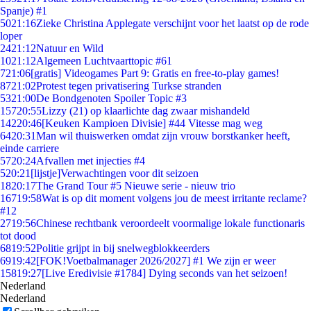
Spanje) #1
50
21:16
Zieke Christina Applegate verschijnt voor het laatst op de rode
loper
24
21:12
Natuur en Wild
10
21:12
Algemeen Luchtvaarttopic #61
7
21:06
[gratis] Videogames Part 9: Gratis en free-to-play games!
87
21:02
Protest tegen privatisering Turkse stranden
53
21:00
De Bondgenoten Spoiler Topic #3
157
20:55
Lizzy (21) op klaarlichte dag zwaar mishandeld
142
20:46
[Keuken Kampioen Divisie] #44 Vitesse mag weg
64
20:31
Man wil thuiswerken omdat zijn vrouw borstkanker heeft,
einde carriere
57
20:24
Afvallen met injecties #4
5
20:21
[lijstje]Verwachtingen voor dit seizoen
18
20:17
The Grand Tour #5 Nieuwe serie - nieuw trio
167
19:58
Wat is op dit moment volgens jou de meest irritante reclame?
#12
27
19:56
Chinese rechtbank veroordeelt voormalige lokale functionaris
tot dood
68
19:52
Politie grijpt in bij snelwegblokkeerders
69
19:42
[FOK!Voetbalmanager 2026/2027] #1 We zijn er weer
158
19:27
[Live Eredivisie #1784] Dying seconds van het seizoen!
Nederland
Nederland