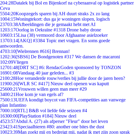
2
04:28
Datalek bij Bol en Bijenkorf na cyberaanval op logistiek partner
Ceva
55
04:20
Koopzegels sparen bij AH duurt straks 2x zo lang
10
04:15
Woningtekort: dus ga je woningen slopen, logisch
237
03:38
Afbeeldingen die je gemaakt hebt met AI
12
03:17
Oorlog in Oekraïne #1318 Drone baby drone
106
03:15
Lisa (38) vermoord door Afghaanse asielzoeker
137
03:14
[AKQ] #3384 Topic met vragen. En soms goede
antwoorden.
47
03:10
[Wielrennen #616] Brennan!
12
02:36
[SBS6] De Bondgenoten #317 We dansen de macaroni
1
02:09
Vliegen
127
01:48
[DRT SC] #6: RendacGoden sponsored by TONZON
169
01:08
Vandaag 40 jaar geleden... #3
21
00:28
Hoe veranderde rouw/verlies bij jullie door de jaren heen?
119
00:26
[WLR SC #417] Nieuw deel openen was kaputt
256
00:21
Vrouwen willen geen man meer #29
34
00:21
Hoe kom je van egels af?
75
00:13
UEFA kondigt boycot van FIFA-competities aan vanwege
plan Infantino
70
00:10
[RTL] B&B vol liefde 6de seizoen #4
163
00:00
[PlayStation #184] Nieuw deel
45
23:57
Abdul A. (27) als afperser "Fleur" door het leven
234
23:41
Speciaalbieren #80: another one bites the dust
100
23:39
Man zoekt mij en bedreigt mij, nadat ik met zijn zoon sprak