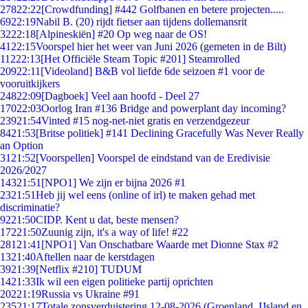
278
22:22
[Crowdfunding] #442 Golfbanen en betere projecten.....
69
22:19
Nabil B. (20) rijdt fietser aan tijdens dollemansrit
32
22:18
[Alpineskiën] #20 Op weg naar de OS!
41
22:15
Voorspel hier het weer van Juni 2026 (gemeten in de Bilt)
112
22:13
[Het Officiële Steam Topic #201] Steamrolled
209
22:11
[Videoland] B&B vol liefde 6de seizoen #1 voor de
vooruitkijkers
248
22:09
[Dagboek] Veel aan hoofd - Deel 27
170
22:03
Oorlog Iran #136 Bridge and powerplant day incoming?
239
21:54
Vinted #15 nog-net-niet gratis en verzendgezeur
84
21:53
[Britse politiek] #141 Declining Gracefully Was Never Really
an Option
31
21:52
[Voorspellen] Voorspel de eindstand van de Eredivisie
2026/2027
143
21:51
[NPO1] We zijn er bijna 2026 #1
23
21:51
Heb jij wel eens (online of irl) te maken gehad met
discriminatie?
92
21:50
CIDP. Kent u dat, beste mensen?
172
21:50
Zuunig zijn, it's a way of life! #22
281
21:41
[NPO1] Van Onschatbare Waarde met Dionne Stax #2
13
21:40
Aftellen naar de kerstdagen
39
21:39
[Netflix #210] TUDUM
14
21:33
Ik wil een eigen politieke partij oprichten
202
21:19
Russia vs Ukraine #91
235
21:17
Totale zonsverduistering 12-08-2026 (Groenland, IJsland en