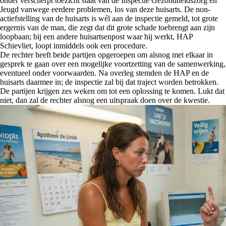
onder verscherpt toezicht staat van de Inspectie Gezondheidszorg en
Jeugd vanwege eerdere problemen, los van deze huisarts. De non-
actiefstelling van de huisarts is wél aan de inspectie gemeld, tot grote
ergernis van de man, die zegt dat dit grote schade toebrengt aan zijn
loopbaan; bij een andere huisartsenpost waar hij werkt, HAP
Schievliet, loopt inmiddels ook een procedure.
De rechter heeft beide partijen opgeroepen om alsnog met elkaar in
gesprek te gaan over een mogelijke voortzetting van de samenwerking,
eventueel onder voorwaarden. Na overleg stemden de HAP en de
huisarts daarmee in; de inspectie zal bij dat traject worden betrokken.
De partijen krijgen zes weken om tot een oplossing te komen. Lukt dat
niet, dan zal de rechter alsnog een uitspraak doen over de kwestie.