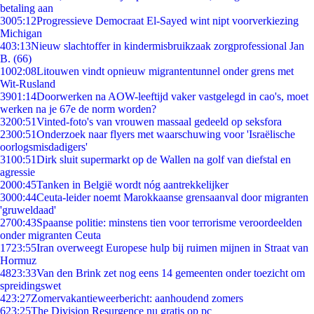
betaling aan
30
05:12
Progressieve Democraat El-Sayed wint nipt voorverkiezing
Michigan
4
03:13
Nieuw slachtoffer in kindermisbruikzaak zorgprofessional Jan
B. (66)
10
02:08
Litouwen vindt opnieuw migrantentunnel onder grens met
Wit-Rusland
39
01:14
Doorwerken na AOW-leeftijd vaker vastgelegd in cao's, moet
werken na je 67e de norm worden?
32
00:51
Vinted-foto's van vrouwen massaal gedeeld op seksfora
23
00:51
Onderzoek naar flyers met waarschuwing voor 'Israëlische
oorlogsmisdadigers'
31
00:51
Dirk sluit supermarkt op de Wallen na golf van diefstal en
agressie
20
00:45
Tanken in België wordt nóg aantrekkelijker
30
00:44
Ceuta-leider noemt Marokkaanse grensaanval door migranten
'gruweldaad'
27
00:43
Spaanse politie: minstens tien voor terrorisme veroordeelden
onder migranten Ceuta
17
23:55
Iran overweegt Europese hulp bij ruimen mijnen in Straat van
Hormuz
48
23:33
Van den Brink zet nog eens 14 gemeenten onder toezicht om
spreidingswet
4
23:27
Zomervakantieweerbericht: aanhoudend zomers
6
23:25
The Division Resurgence nu gratis op pc