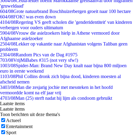
30
04/08
Ceuta-leider noemt Marokkaanse grensaanval door migranten
'gruweldaad'
6
04/08
Grote natuurbrand Boschhuizerbergen groeit naar 100 hectare
6
04/08
FOK! was even down
41
04/08
Regering VS geeft scholen die 'genderidentiteit' van kinderen
verbergen voor ouders ultimatum
59
04/08
Vrouw die asielzoekers hielp in Athene vermoord door
Afghaanse asielzoeker
25
04/08
Lekker op vakantie naar Afghanistan volgens Taliban geen
probleem
23
04/08
Random Pics van de Dag #1975
7
03/08
VrijMiBabes #315 (not very sfw!)
10
03/08
Spider-Man: Brand New Day knalt naar bijna 800 miljoen
euro in eerste weekend
11
03/08
Phil Collins dronk zich bijna dood, kinderen moesten al
afscheid nemen
34
03/08
Man die zesjarig jochie met messteken in het hoofd
vermoordde komt na elf jaar vrij
47
03/08
Man (25) sterft nadat hij lijm als condoom gebruikt
Laatste items
Laatste items
Toon berichten uit deze thema's
Actueel
Entertainment
Sport