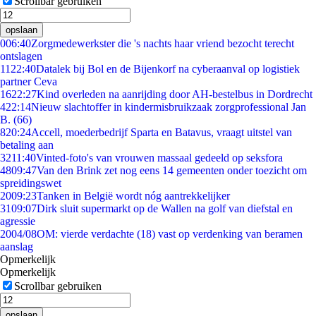
Scrollbar gebruiken
opslaan
0
06:40
Zorgmedewerkster die 's nachts haar vriend bezocht terecht
ontslagen
11
22:40
Datalek bij Bol en de Bijenkorf na cyberaanval op logistiek
partner Ceva
16
22:27
Kind overleden na aanrijding door AH-bestelbus in Dordrecht
4
22:14
Nieuw slachtoffer in kindermisbruikzaak zorgprofessional Jan
B. (66)
8
20:24
Accell, moederbedrijf Sparta en Batavus, vraagt uitstel van
betaling aan
32
11:40
Vinted-foto's van vrouwen massaal gedeeld op seksfora
48
09:47
Van den Brink zet nog eens 14 gemeenten onder toezicht om
spreidingswet
20
09:23
Tanken in België wordt nóg aantrekkelijker
31
09:07
Dirk sluit supermarkt op de Wallen na golf van diefstal en
agressie
20
04/08
OM: vierde verdachte (18) vast op verdenking van beramen
aanslag
Opmerkelijk
Opmerkelijk
Scrollbar gebruiken
opslaan