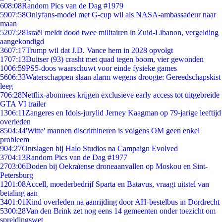
6
08:08
Random Pics van de Dag #1979
59
07:58
Onlyfans-model met G-cup wil als NASA-ambassadeur naar
maan
52
07:28
Israël meldt dood twee militairen in Zuid-Libanon, vergelding
aangekondigd
36
07:17
Trump wil dat J.D. Vance hem in 2028 opvolgt
17
07:13
Duitser (93) crasht met quad tegen boom, vier gewonden
10
06:59
PS5-doos waarschuwt voor einde fysieke games
56
06:33
Waterschappen slaan alarm wegens droogte: Gereedschapskist
leeg
7
06:28
Netflix-abonnees krijgen exclusieve early access tot uitgebreide
GTA VI trailer
13
06:11
Zangeres en Idols-jurylid Jerney Kaagman op 79-jarige leeftijd
overleden
85
04:44
'Witte' mannen discrimineren is volgens OM geen enkel
probleem
9
04:27
Ontslagen bij Halo Studios na Campaign Evolved
37
04:13
Random Pics van de Dag #1977
27
03:06
Doden bij Oekraïense droneaanvallen op Moskou en Sint-
Petersburg
12
01:08
Accell, moederbedrijf Sparta en Batavus, vraagt uitstel van
betaling aan
34
01:01
Kind overleden na aanrijding door AH-bestelbus in Dordrecht
53
00:28
Van den Brink zet nog eens 14 gemeenten onder toezicht om
spreidingswet