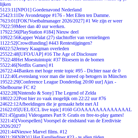
lijken
51
23:11
[NPO1] Goedenavond Nederland
254
23:11
De Avondetappe #176 - Met Ellen ten Damme.
76
23:01
[FOK!Voetbalmanager 2026/2027] #1 We zijn er weer
79
22:59
Meer dan 40 uur werken.
179
22:56
[PlayStation #184] Nieuw deel
109
22:56
Kapper Walat (27) slachtoffer van vernielingen
11
22:52
[Crowdfunding] #443 Rentestijgingen?
60
22:52
Jerney Kaagman overleden
255
22:48
[UFO/UAP] #16 The Age of Disclosure
75
22:48
Het Moestuintopic #37 Bloesem in de bomen
55
22:46
[Netflix Games] #1
267
22:44
Banken met hoge rente topic #95 - Dichter naar de 0
11
22:40
Levenslang voor man die inreed op betogers in München
195
22:29
[Conference League Donderdag 20:00 uur] Ajax -
Shelbourne FC #2
43
22:28
[Nintendo & Sony] The Legend of Zelda
180
22:22
Post hier zo vaak mogelijk om 22:22 uur #76
246
22:12
Afbeeldingen die je gemaakt hebt met AI
216
22:05
[UEL/ECL live topic] #160 GOAAAAAAAAAAAAAL
8
21:45
[gratis] Videogames Part 9: Gratis en free-to-play games!
32
21:45
[Voorspellen] Voorspel de eindstand van de Eredivisie
2026/2027
20
21:44
Nieuwe Marvel films. #12
99
21:39
[NPO1] Het Familiediner #23 - te allen tijden