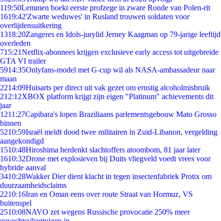
1
19:50
Lemmen boekt eerste profzege in zware Ronde van Polen-rit
16
19:42
'Zwarte weduwes' in Rusland trouwen soldaten voor
overlijdensuitkering
13
18:20
Zangeres en Idols-jurylid Jerney Kaagman op 79-jarige leeftijd
overleden
7
15:21
Netflix-abonnees krijgen exclusieve early access tot uitgebreide
GTA VI trailer
59
14:35
Onlyfans-model met G-cup wil als NASA-ambassadeur naar
maan
22
14:09
Huisarts per direct uit vak gezet om ernstig alcoholmisbruik
2
12:12
XBOX platform krijgt zijn eigen "Platinum" achievements dit
jaar
12
11:27
Capibara's lopen Braziliaans parlementsgebouw Mato Grosso
binnen
52
10:59
Israël meldt dood twee militairen in Zuid-Libanon, vergelding
aangekondigd
15
10:48
Hiroshima herdenkt slachtoffers atoombom, 81 jaar later
16
10:32
Drone met explosieven bij Duits vliegveld voedt vrees voor
hybride aanval
34
10:28
Wakker Dier dient klacht in tegen insectenfabriek Protix om
duurzaamheidsclaims
22
10:16
Iran en Oman eens over route Straat van Hormuz, VS
buitenspel
25
10:08
NAVO zet wegens Russische provocatie 250% meer
gevechtsvliegtuigen in