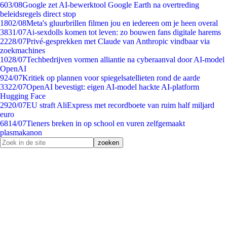
6
03/08
Google zet AI-bewerktool Google Earth na overtreding
beleidsregels direct stop
18
02/08
Meta's gluurbrillen filmen jou en iedereen om je heen overal
38
31/07
Ai-sexdolls komen tot leven: zo bouwen fans digitale harems
22
28/07
Privé-gesprekken met Claude van Anthropic vindbaar via
zoekmachines
10
28/07
Techbedrijven vormen alliantie na cyberaanval door AI-model
OpenAI
9
24/07
Kritiek op plannen voor spiegelsatellieten rond de aarde
33
22/07
OpenAI bevestigt: eigen AI-model hackte AI-platform
Hugging Face
29
20/07
EU straft AliExpress met recordboete van ruim half miljard
euro
68
14/07
Tieners breken in op school en vuren zelfgemaakt
plasmakanon