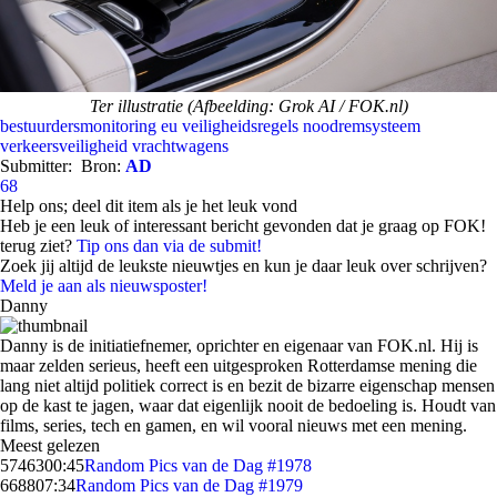
Ter illustratie (Afbeelding: Grok AI / FOK.nl)
bestuurdersmonitoring
eu veiligheidsregels
noodremsysteem
verkeersveiligheid
vrachtwagens
Submitter:
Bron:
AD
68
Help ons; deel dit item als je het leuk vond
Heb je een leuk of interessant bericht gevonden dat je graag op FOK!
terug ziet?
Tip ons dan via de submit!
Zoek jij altijd de leukste nieuwtjes en kun je daar leuk over schrijven?
Meld je aan als nieuwsposter!
Danny
Danny is de initiatiefnemer, oprichter en eigenaar van FOK.nl. Hij is
maar zelden serieus, heeft een uitgesproken Rotterdamse mening die
lang niet altijd politiek correct is en bezit de bizarre eigenschap mensen
op de kast te jagen, waar dat eigenlijk nooit de bedoeling is. Houdt van
films, series, tech en gamen, en wil vooral nieuws met een mening.
Meest gelezen
57463
00:45
Random Pics van de Dag #1978
6688
07:34
Random Pics van de Dag #1979