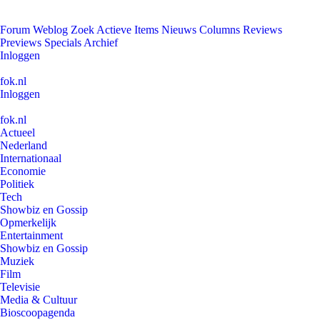
Forum
Weblog
Zoek
Actieve Items
Nieuws
Columns
Reviews
Previews
Specials
Archief
Inloggen
fok.nl
Inloggen
fok.nl
Actueel
Nederland
Internationaal
Economie
Politiek
Tech
Showbiz en Gossip
Opmerkelijk
Entertainment
Showbiz en Gossip
Muziek
Film
Televisie
Media & Cultuur
Bioscoopagenda