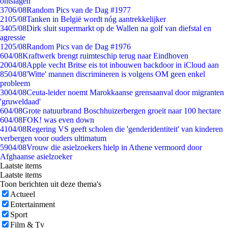
ontslagen
37
06/08
Random Pics van de Dag #1977
21
05/08
Tanken in België wordt nóg aantrekkelijker
34
05/08
Dirk sluit supermarkt op de Wallen na golf van diefstal en
agressie
12
05/08
Random Pics van de Dag #1976
6
04/08
Kraftwerk brengt ruimteschip terug naar Eindhoven
20
04/08
Apple vecht Britse eis tot inbouwen backdoor in iCloud aan
85
04/08
'Witte' mannen discrimineren is volgens OM geen enkel
probleem
30
04/08
Ceuta-leider noemt Marokkaanse grensaanval door migranten
'gruweldaad'
6
04/08
Grote natuurbrand Boschhuizerbergen groeit naar 100 hectare
6
04/08
FOK! was even down
41
04/08
Regering VS geeft scholen die 'genderidentiteit' van kinderen
verbergen voor ouders ultimatum
59
04/08
Vrouw die asielzoekers hielp in Athene vermoord door
Afghaanse asielzoeker
Laatste items
Laatste items
Toon berichten uit deze thema's
Actueel
Entertainment
Sport
Film & Tv