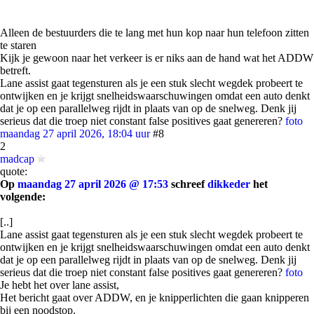
Alleen de bestuurders die te lang met hun kop naar hun telefoon zitten
te staren
Kijk je gewoon naar het verkeer is er niks aan de hand wat het ADDW
betreft.
Lane assist gaat tegensturen als je een stuk slecht wegdek probeert te
ontwijken en je krijgt snelheidswaarschuwingen omdat een auto denkt
dat je op een parallelweg rijdt in plaats van op de snelweg. Denk jij
serieus dat die troep niet constant false positives gaat genereren?
foto
maandag 27 april 2026, 18:04 uur
#8
2
madcap
quote:
Op
maandag 27 april 2026 @ 17:53
schreef
dikkeder
het
volgende:
[..]
Lane assist gaat tegensturen als je een stuk slecht wegdek probeert te
ontwijken en je krijgt snelheidswaarschuwingen omdat een auto denkt
dat je op een parallelweg rijdt in plaats van op de snelweg. Denk jij
serieus dat die troep niet constant false positives gaat genereren?
foto
Je hebt het over lane assist,
Het bericht gaat over ADDW, en je knipperlichten die gaan knipperen
bij een noodstop.