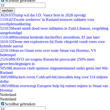
Scrollbar gebruiken
opslaan
36
20:03
Trump wil dat J.D. Vance hem in 2028 opvolgt
15
19:42
'Zwarte weduwes' in Rusland trouwen soldaten voor
overlijdensuitkering
52
10:59
Israël meldt dood twee militairen in Zuid-Libanon, vergelding
aangekondigd
15
10:48
Hiroshima herdenkt slachtoffers atoombom, 81 jaar later
16
10:32
Drone met explosieven bij Duits vliegveld voedt vrees voor
hybride aanval
22
10:16
Iran en Oman eens over route Straat van Hormuz, VS
buitenspel
25
10:08
NAVO zet wegens Russische provocatie 250% meer
gevechtsvliegtuigen in
5
05/08
Litouwen vindt opnieuw migrantentunnel onder grens met Wit-
Rusland
36
05/08
Hackers roven Coldcard-bitcoinwallets leeg voor 114 miljoen
dollar
18
05/08
Iran overweegt Europese hulp bij ruimen mijnen in Straat van
Hormuz
Nederland
Nederland
Scrollbar gebruiken