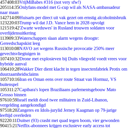
4574
08:03
VrijMiBabes #316 (not very sfw!)
2051
14:35
Onlyfans-model met G-cup wil als NASA-ambassadeur
naar maan
1427
14:09
Huisarts per direct uit vak gezet om ernstig alcoholmisbruik
1232
20:03
Trump wil dat J.D. Vance hem in 2028 opvolgt
1215
19:42
'Zwarte weduwes' in Rusland trouwen soldaten voor
overlijdensuitkering
1139
09:33
Waterschappen slaan alarm wegens droogte:
Gereedschapskist leeg
1130
10:08
NAVO zet wegens Russische provocatie 250% meer
gevechtsvliegtuigen in
1074
10:32
Drone met explosieven bij Duits vliegveld voedt vrees voor
hybride aanval
1064
10:28
Wakker Dier dient klacht in tegen insectenfabriek Protix om
duurzaamheidsclaims
1057
10:16
Iran en Oman eens over route Straat van Hormuz, VS
buitenspel
1053
11:27
Capibara's lopen Braziliaans parlementsgebouw Mato
Grosso binnen
976
10:59
Israël meldt dood twee militairen in Zuid-Libanon,
vergelding aangekondigd
975
18:20
Zangeres en Idols-jurylid Jerney Kaagman op 79-jarige
leeftijd overleden
922
20:11
Duitser (93) crasht met quad tegen boom, vier gewonden
904
15:21
Netflix-abonnees krijgen exclusieve early access tot