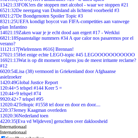
134
21:33
FOK!ers die stoppen met alcohol - waar we stoppen #21
65
21:32
De neergang van Duitsland als lichtend voorbeeld #3
69
21:27
De Bondgenoten Spoiler Topic #3
83
21:25
UEFA kondigt boycot van FIFA-competities aan vanwege
plan Infantino
140
21:19
Zaken waar je je echt dood aan ergert #17 - Werklui
68
21:18
Spaanstalige nummers #34 A que calor nos pasaremos por el
verano?
111
21:17
[Wielrennen #616] Brennan!
270
21:15
Het enige echte LEGO-topic #45 LEGOOOOOOOOOOO
169
21:13
Wat is op dit moment volgens jou de meest irritante reclame?
#12
60
20:54
Lisa (38) vermoord in Griekenland door Afghaanse
asielzoeker
14
20:49
Global Justice Report
1
20:44
+5 telspel #144 Keer 5 =
1
20:44
+9 telspel #74
99
20:42
+7 telspel #95
120
20:42
Teltopic #1558 tel door en door en door....
2
20:37
Jerney Kaagman overleden
120
20:36
Nederland toen
42
20:35
[Eva vd Wijdeven] geruchten over dakloosheid
Internationaal
Internationaal