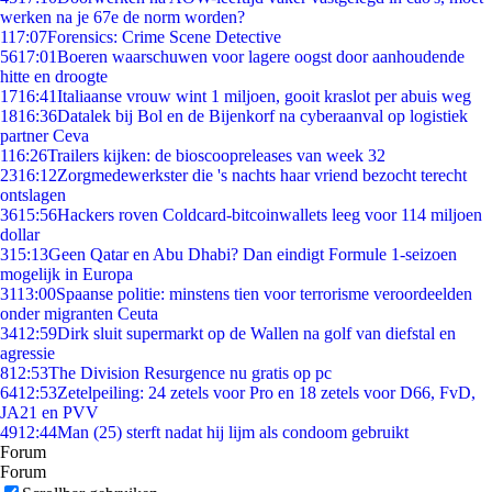
werken na je 67e de norm worden?
1
17:07
Forensics: Crime Scene Detective
56
17:01
Boeren waarschuwen voor lagere oogst door aanhoudende
hitte en droogte
17
16:41
Italiaanse vrouw wint 1 miljoen, gooit kraslot per abuis weg
18
16:36
Datalek bij Bol en de Bijenkorf na cyberaanval op logistiek
partner Ceva
1
16:26
Trailers kijken: de bioscoopreleases van week 32
23
16:12
Zorgmedewerkster die 's nachts haar vriend bezocht terecht
ontslagen
36
15:56
Hackers roven Coldcard-bitcoinwallets leeg voor 114 miljoen
dollar
3
15:13
Geen Qatar en Abu Dhabi? Dan eindigt Formule 1-seizoen
mogelijk in Europa
31
13:00
Spaanse politie: minstens tien voor terrorisme veroordeelden
onder migranten Ceuta
34
12:59
Dirk sluit supermarkt op de Wallen na golf van diefstal en
agressie
8
12:53
The Division Resurgence nu gratis op pc
64
12:53
Zetelpeiling: 24 zetels voor Pro en 18 zetels voor D66, FvD,
JA21 en PVV
49
12:44
Man (25) sterft nadat hij lijm als condoom gebruikt
Forum
Forum