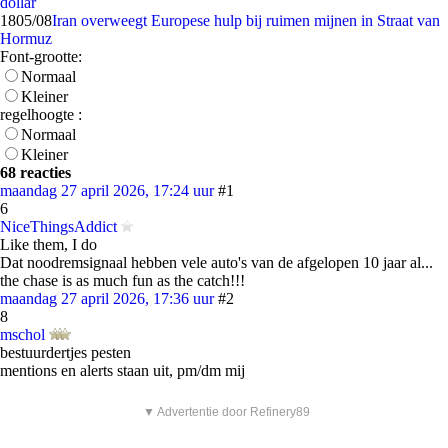
dollar
18
05/08
Iran overweegt Europese hulp bij ruimen mijnen in Straat van
Hormuz
Font-grootte:
Normaal
Kleiner
regelhoogte :
Normaal
Kleiner
68 reacties
maandag 27 april 2026, 17:24 uur
#1
6
NiceThingsAddict
Like them, I do
Dat noodremsignaal hebben vele auto's van de afgelopen 10 jaar al...
the chase is as much fun as the catch!!!
maandag 27 april 2026, 17:36 uur
#2
8
mschol
bestuurdertjes pesten
mentions en alerts staan uit, pm/dm mij
▼ Advertentie door Refinery89