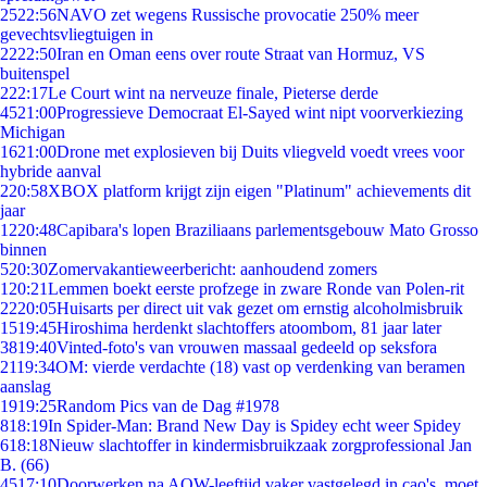
25
22:56
NAVO zet wegens Russische provocatie 250% meer
gevechtsvliegtuigen in
22
22:50
Iran en Oman eens over route Straat van Hormuz, VS
buitenspel
2
22:17
Le Court wint na nerveuze finale, Pieterse derde
45
21:00
Progressieve Democraat El-Sayed wint nipt voorverkiezing
Michigan
16
21:00
Drone met explosieven bij Duits vliegveld voedt vrees voor
hybride aanval
2
20:58
XBOX platform krijgt zijn eigen "Platinum" achievements dit
jaar
12
20:48
Capibara's lopen Braziliaans parlementsgebouw Mato Grosso
binnen
5
20:30
Zomervakantieweerbericht: aanhoudend zomers
1
20:21
Lemmen boekt eerste profzege in zware Ronde van Polen-rit
22
20:05
Huisarts per direct uit vak gezet om ernstig alcoholmisbruik
15
19:45
Hiroshima herdenkt slachtoffers atoombom, 81 jaar later
38
19:40
Vinted-foto's van vrouwen massaal gedeeld op seksfora
21
19:34
OM: vierde verdachte (18) vast op verdenking van beramen
aanslag
19
19:25
Random Pics van de Dag #1978
8
18:19
In Spider-Man: Brand New Day is Spidey echt weer Spidey
6
18:18
Nieuw slachtoffer in kindermisbruikzaak zorgprofessional Jan
B. (66)
45
17:10
Doorwerken na AOW-leeftijd vaker vastgelegd in cao's, moet