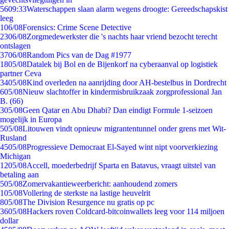
56
09:33
Waterschappen slaan alarm wegens droogte: Gereedschapskist
leeg
1
06/08
Forensics: Crime Scene Detective
23
06/08
Zorgmedewerkster die 's nachts haar vriend bezocht terecht
ontslagen
37
06/08
Random Pics van de Dag #1977
18
05/08
Datalek bij Bol en de Bijenkorf na cyberaanval op logistiek
partner Ceva
34
05/08
Kind overleden na aanrijding door AH-bestelbus in Dordrecht
6
05/08
Nieuw slachtoffer in kindermisbruikzaak zorgprofessional Jan
B. (66)
3
05/08
Geen Qatar en Abu Dhabi? Dan eindigt Formule 1-seizoen
mogelijk in Europa
5
05/08
Litouwen vindt opnieuw migrantentunnel onder grens met Wit-
Rusland
45
05/08
Progressieve Democraat El-Sayed wint nipt voorverkiezing
Michigan
12
05/08
Accell, moederbedrijf Sparta en Batavus, vraagt uitstel van
betaling aan
5
05/08
Zomervakantieweerbericht: aanhoudend zomers
1
05/08
Vollering de sterkste na lastige heuvelrit
8
05/08
The Division Resurgence nu gratis op pc
36
05/08
Hackers roven Coldcard-bitcoinwallets leeg voor 114 miljoen
dollar