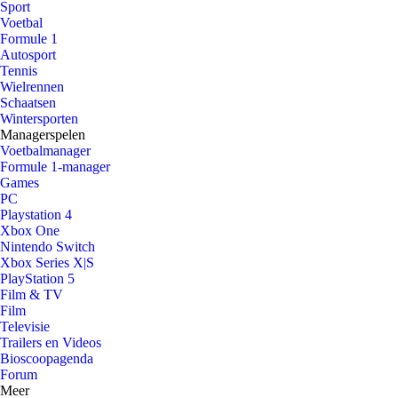
Sport
Voetbal
Formule 1
Autosport
Tennis
Wielrennen
Schaatsen
Wintersporten
Managerspelen
Voetbalmanager
Formule 1-manager
Games
PC
Playstation 4
Xbox One
Nintendo Switch
Xbox Series X|S
PlayStation 5
Film & TV
Film
Televisie
Trailers en Videos
Bioscoopagenda
Forum
Meer