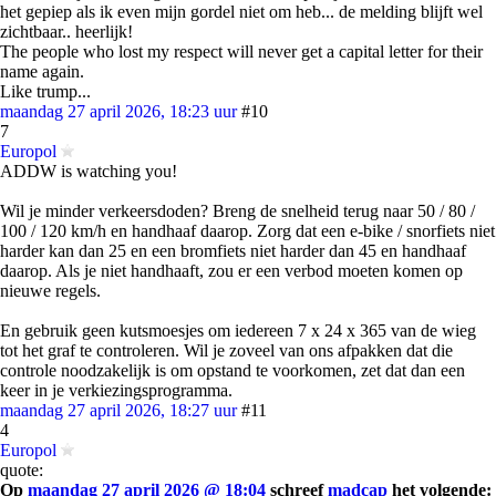
het gepiep als ik even mijn gordel niet om heb... de melding blijft wel
zichtbaar.. heerlijk!
The people who lost my respect will never get a capital letter for their
name again.
Like trump...
maandag 27 april 2026, 18:23 uur
#10
7
Europol
ADDW is watching you!
Wil je minder verkeersdoden? Breng de snelheid terug naar 50 / 80 /
100 / 120 km/h en handhaaf daarop. Zorg dat een e-bike / snorfiets niet
harder kan dan 25 en een bromfiets niet harder dan 45 en handhaaf
daarop. Als je niet handhaaft, zou er een verbod moeten komen op
nieuwe regels.
En gebruik geen kutsmoesjes om iedereen 7 x 24 x 365 van de wieg
tot het graf te controleren. Wil je zoveel van ons afpakken dat die
controle noodzakelijk is om opstand te voorkomen, zet dat dan een
keer in je verkiezingsprogramma.
maandag 27 april 2026, 18:27 uur
#11
4
Europol
quote:
Op
maandag 27 april 2026 @ 18:04
schreef
madcap
het volgende: