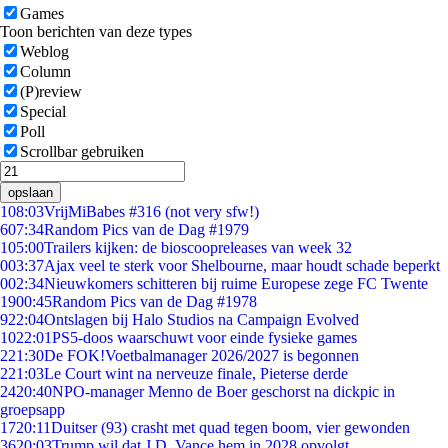
Games
Toon berichten van deze types
Weblog
Column
(P)review
Special
Poll
Scrollbar gebruiken
opslaan
1
08:03
VrijMiBabes #316 (not very sfw!)
6
07:34
Random Pics van de Dag #1979
1
05:00
Trailers kijken: de bioscoopreleases van week 32
0
03:37
Ajax veel te sterk voor Shelbourne, maar houdt schade beperkt
0
02:34
Nieuwkomers schitteren bij ruime Europese zege FC Twente
19
00:45
Random Pics van de Dag #1978
9
22:04
Ontslagen bij Halo Studios na Campaign Evolved
10
22:01
PS5-doos waarschuwt voor einde fysieke games
2
21:30
De FOK!Voetbalmanager 2026/2027 is begonnen
2
21:03
Le Court wint na nerveuze finale, Pieterse derde
24
20:40
NPO-manager Menno de Boer geschorst na dickpic in
groepsapp
17
20:11
Duitser (93) crasht met quad tegen boom, vier gewonden
36
20:03
Trump wil dat J.D. Vance hem in 2028 opvolgt