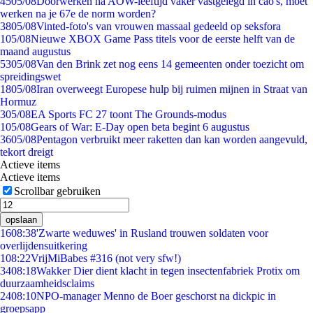
45
05/08
Doorwerken na AOW-leeftijd vaker vastgelegd in cao's, moet
werken na je 67e de norm worden?
38
05/08
Vinted-foto's van vrouwen massaal gedeeld op seksfora
1
05/08
Nieuwe XBOX Game Pass titels voor de eerste helft van de
maand augustus
53
05/08
Van den Brink zet nog eens 14 gemeenten onder toezicht om
spreidingswet
18
05/08
Iran overweegt Europese hulp bij ruimen mijnen in Straat van
Hormuz
3
05/08
EA Sports FC 27 toont The Grounds-modus
1
05/08
Gears of War: E-Day open beta begint 6 augustus
36
05/08
Pentagon verbruikt meer raketten dan kan worden aangevuld,
tekort dreigt
Actieve items
Actieve items
Scrollbar gebruiken
opslaan
16
08:38
'Zwarte weduwes' in Rusland trouwen soldaten voor
overlijdensuitkering
1
08:22
VrijMiBabes #316 (not very sfw!)
34
08:18
Wakker Dier dient klacht in tegen insectenfabriek Protix om
duurzaamheidsclaims
24
08:10
NPO-manager Menno de Boer geschorst na dickpic in
groepsapp