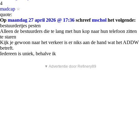
4
madcap
quote:
Op
maandag 27 april 2026 @ 17:36
schreef
mschol
het volgende:
bestuurdertjes pesten
Alleen de bestuurders die te lang met hun kop naar hun telefoon zitten
te staren
Kijk je gewoon naar het verkeer is er niks aan de hand wat het ADDW
betreft.
Iedereen is uniek, behalve ik
▼ Advertentie door Refinery89