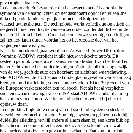
gevaarlijke situatie is.
In de auto merkt de bestuurder dat het systeem actief is doordat het
symbool van de alarmlichten op het dashboard oplicht en er een snel
tikkend geluid klinkt, vergelijkbaar met snel knipperende
waarschuwingslichten. De technologie werkt volledig automatisch en
reageert binnen een fractie van een seconde, zonder dat de bestuurder
iets hoeft in te schakelen. Omdat alleen nieuwe voertuigen dit krijgen,
zal het nog jaren duren voordat het op het grootste deel van het
wagenpark aanwezig is.
Naast het noodremsignaal wordt ook Advanced Driver Distraction
Warning (ADDW) verplicht in alle nieuw verkochte auto’s. Dit
systeem gebruikt camera’s en sensoren om de stand van het hoofd en
het gezicht van de bestuurder te volgen. Zodra de blik te lang afwijkt
van de weg, geeft de auto een hoorbare en zichtbare waarschuwing.
Met ADDW wil de EU het aantal dodelijke ongevallen verder omlaag
brengen, omdat afleiding volgens onderzoek in 10 tot 30 procent van
de Europese verkeersdoden een rol speelt. Net als het al verplichte
snelheidswaarschuwingssysteem ISA staat ADDW standaard aan bij
het starten van de auto. Wie het wil uitzetten, moet dat bij elke rit
opnieuw doen.
In de praktijk blijkt de werking van dit soort hulpsystemen sterk te
verschillen per merk en model. Sommige systemen grijpen pas in bij
duidelijke afleiding, terwijl andere al alarm slaan bij een korte blik op
het scherm in de auto of zelfs een blik over de schouder, iets wat
bestuurders juist doen om gevaar in te schatten. Dat kan tot irritatie