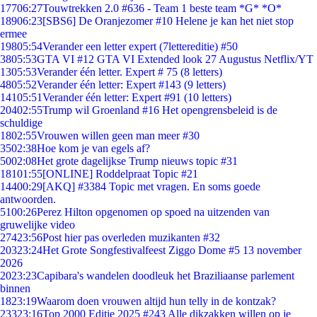
177
06:27
Touwtrekken 2.0 #636 - Team 1 beste team *G* *O*
189
06:23
[SBS6] De Oranjezomer #10 Helene je kan het niet stop
ermee
198
05:54
Verander een letter expert (7lettereditie) #50
38
05:53
GTA VI #12 GTA VI Extended look 27 Augustus Netflix/YT
13
05:53
Verander één letter. Expert # 75 (8 letters)
48
05:52
Verander één letter: Expert #143 (9 letters)
141
05:51
Verander één letter: Expert #91 (10 letters)
204
02:55
Trump wil Groenland #16 Het opengrensbeleid is de
schuldige
18
02:55
Vrouwen willen geen man meer #30
35
02:38
Hoe kom je van egels af?
50
02:08
Het grote dagelijkse Trump nieuws topic #31
181
01:55
[ONLINE] Roddelpraat Topic #21
144
00:29
[AKQ] #3384 Topic met vragen. En soms goede
antwoorden.
51
00:26
Perez Hilton opgenomen op spoed na uitzenden van
gruwelijke video
274
23:56
Post hier pas overleden muzikanten #32
203
23:24
Het Grote Songfestivalfeest Ziggo Dome #5 13 november
2026
20
23:23
Capibara's wandelen doodleuk het Braziliaanse parlement
binnen
18
23:19
Waarom doen vrouwen altijd hun telly in de kontzak?
233
23:16
Top 2000 Editie 2025 #243 Alle dikzakken willen op je