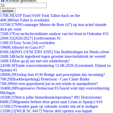
Scrollbar gebruiken
opslaan
17
08:39
[ATP Tour] #169 Tosti Tallon back on fire
4
08:38
Peter Faber is overleden
107
08:37
NPO-manager Menno de Boer (47) op non-actief stuurde
dick-pic rond
72
08:37
Een tactische/militaire analyse van het front in Oekraïne #31
26
08:35
[2026/2027] Eredivisietoto #1
13
08:35
Tony Scott (54) overleden
198
08:34
Israel en Gaza #17
85
08:34
[INFLUENCERS #295] Van flodderslinger tot Shrek-crème
26
08:34
Klacht ingediend tegen grootste insectenfabriek ter wereld
16
08:33
Hoe ga jij om met een relatiebreuk?
245
08:30
Totale zonsverduistering 12-08-2026 (Groenland, IJsland en
Spanje) #1
189
08:29
Oorlog Iran #136 Bridge and powerplant day incoming?
7
08:29
[Boekbespreking] Yesteryear - Caro Claire Burke
7
08:28
Wel eens geprobeerd jou in een relatie te manipuleren?
104
08:28
Progressieve Democraat El-Sayed wint nipt voorverkiezing
Michigan
165
08:25
Wat is jullie binnenhuistemperatuur? #81 Horrorzomer
84
08:25
Migranten breken door grens naar Ceuta in Spanje,l #10
115
08:23
Vrienden gaan op vakantie zonder mij uit te nodigen
132
08:21
[WLR SC #417] Nieuw deel openen was kaputt