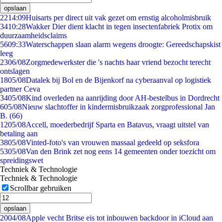
opslaan
22
14:09
Huisarts per direct uit vak gezet om ernstig alcoholmisbruik
34
10:28
Wakker Dier dient klacht in tegen insectenfabriek Protix om
duurzaamheidsclaims
56
09:33
Waterschappen slaan alarm wegens droogte: Gereedschapskist
leeg
23
06/08
Zorgmedewerkster die 's nachts haar vriend bezocht terecht
ontslagen
18
05/08
Datalek bij Bol en de Bijenkorf na cyberaanval op logistiek
partner Ceva
34
05/08
Kind overleden na aanrijding door AH-bestelbus in Dordrecht
6
05/08
Nieuw slachtoffer in kindermisbruikzaak zorgprofessional Jan
B. (66)
12
05/08
Accell, moederbedrijf Sparta en Batavus, vraagt uitstel van
betaling aan
38
05/08
Vinted-foto's van vrouwen massaal gedeeld op seksfora
53
05/08
Van den Brink zet nog eens 14 gemeenten onder toezicht om
spreidingswet
Techniek & Technologie
Techniek & Technologie
Scrollbar gebruiken
opslaan
20
04/08
Apple vecht Britse eis tot inbouwen backdoor in iCloud aan