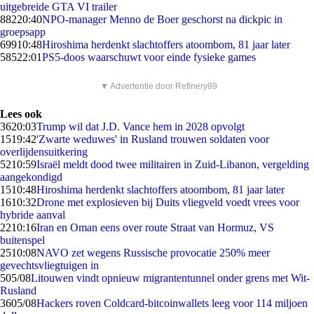
uitgebreide GTA VI trailer
882
20:40
NPO-manager Menno de Boer geschorst na dickpic in
groepsapp
699
10:48
Hiroshima herdenkt slachtoffers atoombom, 81 jaar later
585
22:01
PS5-doos waarschuwt voor einde fysieke games
▼ Advertentie door Refinery89
Lees ook
36
20:03
Trump wil dat J.D. Vance hem in 2028 opvolgt
15
19:42
'Zwarte weduwes' in Rusland trouwen soldaten voor
overlijdensuitkering
52
10:59
Israël meldt dood twee militairen in Zuid-Libanon, vergelding
aangekondigd
15
10:48
Hiroshima herdenkt slachtoffers atoombom, 81 jaar later
16
10:32
Drone met explosieven bij Duits vliegveld voedt vrees voor
hybride aanval
22
10:16
Iran en Oman eens over route Straat van Hormuz, VS
buitenspel
25
10:08
NAVO zet wegens Russische provocatie 250% meer
gevechtsvliegtuigen in
5
05/08
Litouwen vindt opnieuw migrantentunnel onder grens met Wit-
Rusland
36
05/08
Hackers roven Coldcard-bitcoinwallets leeg voor 114 miljoen