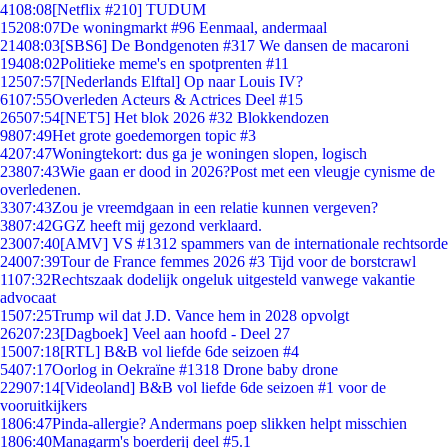
41
08:08
[Netflix #210] TUDUM
152
08:07
De woningmarkt #96 Eenmaal, andermaal
214
08:03
[SBS6] De Bondgenoten #317 We dansen de macaroni
194
08:02
Politieke meme's en spotprenten #11
125
07:57
[Nederlands Elftal] Op naar Louis IV?
61
07:55
Overleden Acteurs & Actrices Deel #15
265
07:54
[NET5] Het blok 2026 #32 Blokkendozen
98
07:49
Het grote goedemorgen topic #3
42
07:47
Woningtekort: dus ga je woningen slopen, logisch
238
07:43
Wie gaan er dood in 2026?Post met een vleugje cynisme de
overledenen.
33
07:43
Zou je vreemdgaan in een relatie kunnen vergeven?
38
07:42
GGZ heeft mij gezond verklaard.
230
07:40
[AMV] VS #1312 spammers van de internationale rechtsorde
240
07:39
Tour de France femmes 2026 #3 Tijd voor de borstcrawl
11
07:32
Rechtszaak dodelijk ongeluk uitgesteld vanwege vakantie
advocaat
15
07:25
Trump wil dat J.D. Vance hem in 2028 opvolgt
262
07:23
[Dagboek] Veel aan hoofd - Deel 27
150
07:18
[RTL] B&B vol liefde 6de seizoen #4
54
07:17
Oorlog in Oekraïne #1318 Drone baby drone
229
07:14
[Videoland] B&B vol liefde 6de seizoen #1 voor de
vooruitkijkers
18
06:47
Pinda-allergie? Andermans poep slikken helpt misschien
18
06:40
Managarm's boerderij deel #5.1