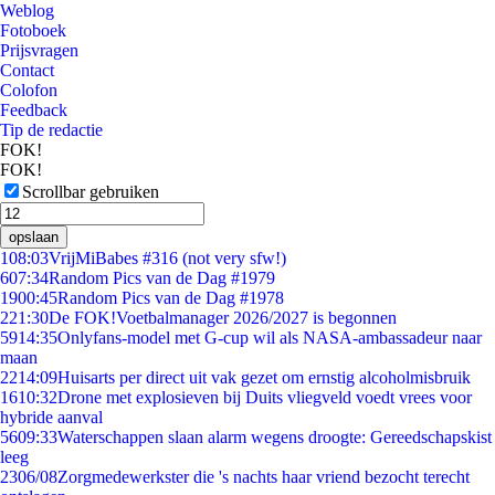
Weblog
Fotoboek
Prijsvragen
Contact
Colofon
Feedback
Tip de redactie
FOK!
FOK!
Scrollbar gebruiken
opslaan
1
08:03
VrijMiBabes #316 (not very sfw!)
6
07:34
Random Pics van de Dag #1979
19
00:45
Random Pics van de Dag #1978
2
21:30
De FOK!Voetbalmanager 2026/2027 is begonnen
59
14:35
Onlyfans-model met G-cup wil als NASA-ambassadeur naar
maan
22
14:09
Huisarts per direct uit vak gezet om ernstig alcoholmisbruik
16
10:32
Drone met explosieven bij Duits vliegveld voedt vrees voor
hybride aanval
56
09:33
Waterschappen slaan alarm wegens droogte: Gereedschapskist
leeg
23
06/08
Zorgmedewerkster die 's nachts haar vriend bezocht terecht