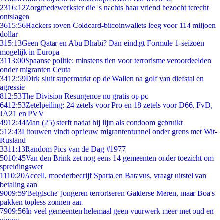
23
16:12
Zorgmedewerkster die 's nachts haar vriend bezocht terecht
ontslagen
36
15:56
Hackers roven Coldcard-bitcoinwallets leeg voor 114 miljoen
dollar
3
15:13
Geen Qatar en Abu Dhabi? Dan eindigt Formule 1-seizoen
mogelijk in Europa
31
13:00
Spaanse politie: minstens tien voor terrorisme veroordeelden
onder migranten Ceuta
34
12:59
Dirk sluit supermarkt op de Wallen na golf van diefstal en
agressie
8
12:53
The Division Resurgence nu gratis op pc
64
12:53
Zetelpeiling: 24 zetels voor Pro en 18 zetels voor D66, FvD,
JA21 en PVV
49
12:44
Man (25) sterft nadat hij lijm als condoom gebruikt
5
12:43
Litouwen vindt opnieuw migrantentunnel onder grens met Wit-
Rusland
33
11:13
Random Pics van de Dag #1977
50
10:45
Van den Brink zet nog eens 14 gemeenten onder toezicht om
spreidingswet
11
10:20
Accell, moederbedrijf Sparta en Batavus, vraagt uitstel van
betaling aan
90
09:59
'Belgische' jongeren terroriseren Galderse Meren, maar Boa's
pakken topless zonnen aan
79
09:56
In veel gemeenten helemaal geen vuurwerk meer met oud en
nieuw