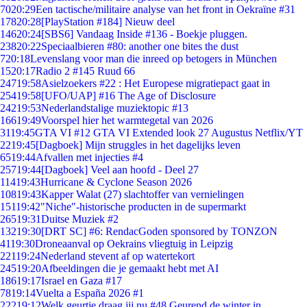
70
20:29
Een tactische/militaire analyse van het front in Oekraïne #31
178
20:28
[PlayStation #184] Nieuw deel
146
20:24
[SBS6] Vandaag Inside #136 - Boekje pluggen.
238
20:22
Speciaalbieren #80: another one bites the dust
7
20:18
Levenslang voor man die inreed op betogers in München
15
20:17
Radio 2 #145 Ruud 66
247
19:58
Asielzoekers #22 : Het Europese migratiepact gaat in
254
19:58
[UFO/UAP] #16 The Age of Disclosure
242
19:53
Nederlandstalige muziektopic #13
166
19:49
Voorspel hier het warmtegetal van 2026
31
19:45
GTA VI #12 GTA VI Extended look 27 Augustus Netflix/YT
22
19:45
[Dagboek] Mijn struggles in het dagelijks leven
65
19:44
Afvallen met injecties #4
257
19:44
[Dagboek] Veel aan hoofd - Deel 27
114
19:43
Hurricane & Cyclone Season 2026
108
19:43
Kapper Walat (27) slachtoffer van vernielingen
151
19:42
"Niche"-historische producten in de supermarkt
265
19:31
Duitse Muziek #2
132
19:30
[DRT SC] #6: RendacGoden sponsored by TONZON
41
19:30
Droneaanval op Oekrains vliegtuig in Leipzig
221
19:24
Nederland stevent af op watertekort
245
19:20
Afbeeldingen die je gemaakt hebt met AI
186
19:17
Israel en Gaza #17
78
19:14
Vuelta a España 2026 #1
222
19:12
Welk geurtje draag jij nu #48 Geurend de winter in