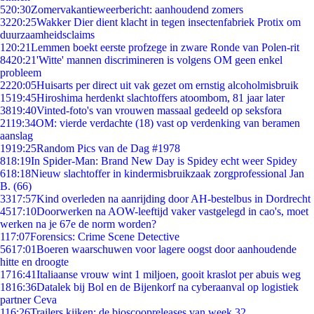
5
20:30
Zomervakantieweerbericht: aanhoudend zomers
32
20:25
Wakker Dier dient klacht in tegen insectenfabriek Protix om
duurzaamheidsclaims
1
20:21
Lemmen boekt eerste profzege in zware Ronde van Polen-rit
84
20:21
'Witte' mannen discrimineren is volgens OM geen enkel
probleem
22
20:05
Huisarts per direct uit vak gezet om ernstig alcoholmisbruik
15
19:45
Hiroshima herdenkt slachtoffers atoombom, 81 jaar later
38
19:40
Vinted-foto's van vrouwen massaal gedeeld op seksfora
21
19:34
OM: vierde verdachte (18) vast op verdenking van beramen
aanslag
19
19:25
Random Pics van de Dag #1978
8
18:19
In Spider-Man: Brand New Day is Spidey echt weer Spidey
6
18:18
Nieuw slachtoffer in kindermisbruikzaak zorgprofessional Jan
B. (66)
33
17:57
Kind overleden na aanrijding door AH-bestelbus in Dordrecht
45
17:10
Doorwerken na AOW-leeftijd vaker vastgelegd in cao's, moet
werken na je 67e de norm worden?
1
17:07
Forensics: Crime Scene Detective
56
17:01
Boeren waarschuwen voor lagere oogst door aanhoudende
hitte en droogte
17
16:41
Italiaanse vrouw wint 1 miljoen, gooit kraslot per abuis weg
18
16:36
Datalek bij Bol en de Bijenkorf na cyberaanval op logistiek
partner Ceva
1
16:26
Trailers kijken: de bioscoopreleases van week 32