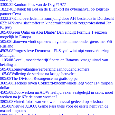
33
00:35
Random Pics van de Dag #1977
18
22:40
Datalek bij Bol en de Bijenkorf na cyberaanval op logistiek
partner Ceva
33
22:27
Kind overleden na aanrijding door AH-bestelbus in Dordrecht
6
22:14
Nieuw slachtoffer in kindermisbruikzaak zorgprofessional Jan
B. (66)
3
05/08
Geen Qatar en Abu Dhabi? Dan eindigt Formule 1-seizoen
mogelijk in Europa
5
05/08
Litouwen vindt opnieuw migrantentunnel onder grens met Wit-
Rusland
45
05/08
Progressieve Democraat El-Sayed wint nipt voorverkiezing
Michigan
11
05/08
Accell, moederbedrijf Sparta en Batavus, vraagt uitstel van
betaling aan
5
05/08
Zomervakantieweerbericht: aanhoudend zomers
1
05/08
Vollering de sterkste na lastige heuvelrit
8
05/08
The Division Resurgence nu gratis op pc
36
05/08
Hackers roven Coldcard-bitcoinwallets leeg voor 114 miljoen
dollar
45
05/08
Doorwerken na AOW-leeftijd vaker vastgelegd in cao's, moet
werken na je 67e de norm worden?
38
05/08
Vinted-foto's van vrouwen massaal gedeeld op seksfora
1
05/08
Nieuwe XBOX Game Pass titels voor de eerste helft van de
maand augustus