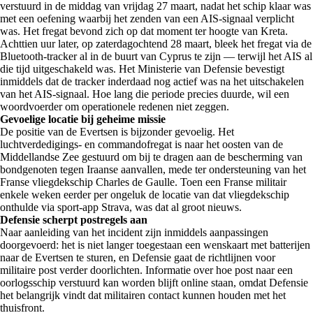
verstuurd in de middag van vrijdag 27 maart, nadat het schip klaar was
met een oefening waarbij het zenden van een AIS-signaal verplicht
was. Het fregat bevond zich op dat moment ter hoogte van Kreta.
Achttien uur later, op zaterdagochtend 28 maart, bleek het fregat via de
Bluetooth-tracker al in de buurt van Cyprus te zijn — terwijl het AIS al
die tijd uitgeschakeld was. Het Ministerie van Defensie bevestigt
inmiddels dat de tracker inderdaad nog actief was na het uitschakelen
van het AIS-signaal. Hoe lang die periode precies duurde, wil een
woordvoerder om operationele redenen niet zeggen.
Gevoelige locatie bij geheime missie
De positie van de Evertsen is bijzonder gevoelig. Het
luchtverdedigings- en commandofregat is naar het oosten van de
Middellandse Zee gestuurd om bij te dragen aan de bescherming van
bondgenoten tegen Iraanse aanvallen, mede ter ondersteuning van het
Franse vliegdekschip Charles de Gaulle. Toen een Franse militair
enkele weken eerder per ongeluk de locatie van dat vliegdekschip
onthulde via sport-app Strava, was dat al groot nieuws.
Defensie scherpt postregels aan
Naar aanleiding van het incident zijn inmiddels aanpassingen
doorgevoerd: het is niet langer toegestaan een wenskaart met batterijen
naar de Evertsen te sturen, en Defensie gaat de richtlijnen voor
militaire post verder doorlichten. Informatie over hoe post naar een
oorlogsschip verstuurd kan worden blijft online staan, omdat Defensie
het belangrijk vindt dat militairen contact kunnen houden met het
thuisfront.