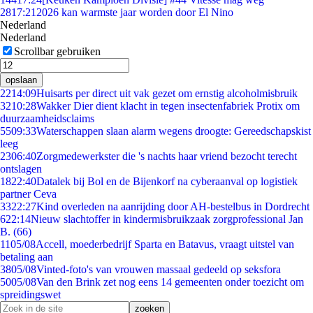
28
17:21
2026 kan warmste jaar worden door El Nino
Nederland
Nederland
Scrollbar gebruiken
opslaan
22
14:09
Huisarts per direct uit vak gezet om ernstig alcoholmisbruik
32
10:28
Wakker Dier dient klacht in tegen insectenfabriek Protix om
duurzaamheidsclaims
55
09:33
Waterschappen slaan alarm wegens droogte: Gereedschapskist
leeg
23
06:40
Zorgmedewerkster die 's nachts haar vriend bezocht terecht
ontslagen
18
22:40
Datalek bij Bol en de Bijenkorf na cyberaanval op logistiek
partner Ceva
33
22:27
Kind overleden na aanrijding door AH-bestelbus in Dordrecht
6
22:14
Nieuw slachtoffer in kindermisbruikzaak zorgprofessional Jan
B. (66)
11
05/08
Accell, moederbedrijf Sparta en Batavus, vraagt uitstel van
betaling aan
38
05/08
Vinted-foto's van vrouwen massaal gedeeld op seksfora
50
05/08
Van den Brink zet nog eens 14 gemeenten onder toezicht om
spreidingswet