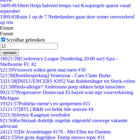
34
09:49
Albert Heijn halveert tempo van Koopzegels sparen vanaf
september
19
09:45
Ruim 1 op de 7 Nederlanders gaan deze zomer onverzekerd
op reis
Forum
Forum
Scrollbar gebruiken
opslaan
180
21:59
[Conference League Donderdag 20:00 uur] Ajax -
Shelbourne FC #2
5
21:59
Vrouwen willen geen man meer #30
5
21:58
[Boekbespreking] Yesteryear - Caro Claire Burke
33
21:58
[INFLUENCERS #295] Van flodderslinger tot Shrek-crème
1
21:58
Pinda-allergie? Andermans poep slikken helpt misschien
99
21:57
Progressieve Democraat El-Sayed wint nipt voorverkiezing
Michigan
193
21:57
Politieke meme's en spotprenten #11
121
21:57
[RTL] B&B vol liefde 6de seizoen #4
52
21:56
Jerney Kaagman overleden
9
21:56
Rechtszaak dodelijk ongeluk uitgesteld vanwege vakantie
advocaat
241
21:55
De Avondetappe #176 - Met Ellen ten Damme.
48
21:55
Het grote dagelijkse Trump nieuws topic #31