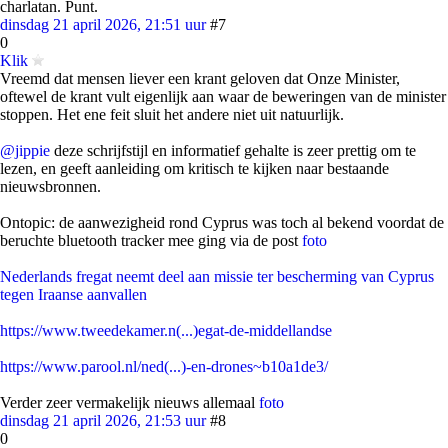
charlatan. Punt.
dinsdag 21 april 2026, 21:51 uur
#7
0
Klik
Vreemd dat mensen liever een krant geloven dat Onze Minister,
oftewel de krant vult eigenlijk aan waar de beweringen van de minister
stoppen. Het ene feit sluit het andere niet uit natuurlijk.
@jippie
deze schrijfstijl en informatief gehalte is zeer prettig om te
lezen, en geeft aanleiding om kritisch te kijken naar bestaande
nieuwsbronnen.
Ontopic: de aanwezigheid rond Cyprus was toch al bekend voordat de
beruchte bluetooth tracker mee ging via de post
foto
Nederlands fregat neemt deel aan missie ter bescherming van Cyprus
tegen Iraanse aanvallen
https://www.tweedekamer.n(...)egat-de-middellandse
https://www.parool.nl/ned(...)-en-drones~b10a1de3/
Verder zeer vermakelijk nieuws allemaal
foto
dinsdag 21 april 2026, 21:53 uur
#8
0