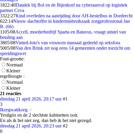
18
22:40
Datalek bij Bol en de Bijenkorf na cyberaanval op logistiek
partner Ceva
33
22:27
Kind overleden na aanrijding door AH-bestelbus in Dordrecht
6
22:14
Nieuw slachtoffer in kindermisbruikzaak zorgprofessional Jan
B. (66)
11
05/08
Accell, moederbedrijf Sparta en Batavus, vraagt uitstel van
betaling aan
38
05/08
Vinted-foto's van vrouwen massaal gedeeld op seksfora
50
05/08
Van den Brink zet nog eens 14 gemeenten onder toezicht om
spreidingswet
Font-grootte:
Normaal
Kleiner
regelhoogte :
Normaal
Kleiner
21 reacties
dinsdag 21 april 2026, 20:17 uur
#1
3
Ikzegwatikzeg
Yesilgöz en de 2 slechtste kabinetten ooit.
En als ik het niet zeg, dan heb ik het niet gezegd.
dinsdag 21 april 2026, 20:23 uur
#2
0