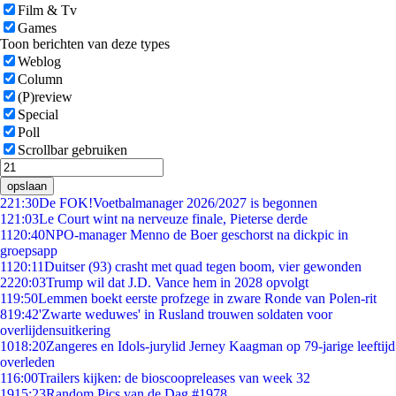
Film & Tv
Games
Toon berichten van deze types
Weblog
Column
(P)review
Special
Poll
Scrollbar gebruiken
opslaan
2
21:30
De FOK!Voetbalmanager 2026/2027 is begonnen
1
21:03
Le Court wint na nerveuze finale, Pieterse derde
11
20:40
NPO-manager Menno de Boer geschorst na dickpic in
groepsapp
11
20:11
Duitser (93) crasht met quad tegen boom, vier gewonden
22
20:03
Trump wil dat J.D. Vance hem in 2028 opvolgt
1
19:50
Lemmen boekt eerste profzege in zware Ronde van Polen-rit
8
19:42
'Zwarte weduwes' in Rusland trouwen soldaten voor
overlijdensuitkering
10
18:20
Zangeres en Idols-jurylid Jerney Kaagman op 79-jarige leeftijd
overleden
1
16:00
Trailers kijken: de bioscoopreleases van week 32
19
15:23
Random Pics van de Dag #1978