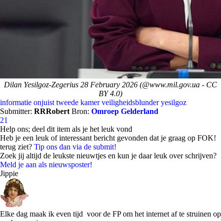
Dilan Yesilgoz-Zegerius 28 February 2026 (@www.mil.gov.ua - CC
BY 4.0)
informatie
onjuist
tweede kamer
veiligheidsblunder
yesilgoz
Submitter:
RRRobert
Bron:
Omroep Gelderland
21
Help ons; deel dit item als je het leuk vond
Heb je een leuk of interessant bericht gevonden dat je graag op FOK!
terug ziet?
Tip ons dan via de submit!
Zoek jij altijd de leukste nieuwtjes en kun je daar leuk over schrijven?
Meld je aan als nieuwsposter!
Jippie
Elke dag maak ik even tijd voor de FP om het internet af te struinen op