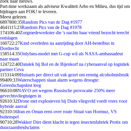
zoek naar nieuws.
Part-time werkzaam als adviseur Kwaliteit Arbo en Milieu, dus tijd om
bijdragen aan FOK! te leveren.
Meest gelezen
68978
00:35
Random Pics van de Dag #1977
46411
15:23
Random Pics van de Dag #1978
1741
06:40
Zorgmedewerkster die 's nachts haar vriend bezocht terecht
ontslagen
1607
22:27
Kind overleden na aanrijding door AH-bestelbus in
Dordrecht
1585
14:35
Onlyfans-model met G-cup wil als NASA-ambassadeur
naar maan
1247
22:40
Datalek bij Bol en de Bijenkorf na cyberaanval op logistiek
partner Ceva
1153
14:09
Huisarts per direct uit vak gezet om ernstig alcoholmisbruik
994
09:33
Waterschappen slaan alarm wegens droogte:
Gereedschapskist leeg
966
10:08
NAVO zet wegens Russische provocatie 250% meer
gevechtsvliegtuigen in
926
10:32
Drone met explosieven bij Duits vliegveld voedt vrees voor
hybride aanval
923
10:16
Iran en Oman eens over route Straat van Hormuz, VS
buitenspel
907
10:28
Wakker Dier dient klacht in tegen insectenfabriek Protix om
duurzaamheidsclaims