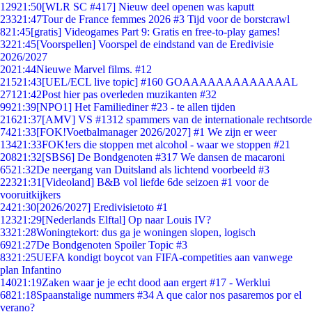
129
21:50
[WLR SC #417] Nieuw deel openen was kaputt
233
21:47
Tour de France femmes 2026 #3 Tijd voor de borstcrawl
8
21:45
[gratis] Videogames Part 9: Gratis en free-to-play games!
32
21:45
[Voorspellen] Voorspel de eindstand van de Eredivisie
2026/2027
20
21:44
Nieuwe Marvel films. #12
215
21:43
[UEL/ECL live topic] #160 GOAAAAAAAAAAAAAL
271
21:42
Post hier pas overleden muzikanten #32
99
21:39
[NPO1] Het Familiediner #23 - te allen tijden
216
21:37
[AMV] VS #1312 spammers van de internationale rechtsorde
74
21:33
[FOK!Voetbalmanager 2026/2027] #1 We zijn er weer
134
21:33
FOK!ers die stoppen met alcohol - waar we stoppen #21
208
21:32
[SBS6] De Bondgenoten #317 We dansen de macaroni
65
21:32
De neergang van Duitsland als lichtend voorbeeld #3
223
21:31
[Videoland] B&B vol liefde 6de seizoen #1 voor de
vooruitkijkers
24
21:30
[2026/2027] Eredivisietoto #1
123
21:29
[Nederlands Elftal] Op naar Louis IV?
33
21:28
Woningtekort: dus ga je woningen slopen, logisch
69
21:27
De Bondgenoten Spoiler Topic #3
83
21:25
UEFA kondigt boycot van FIFA-competities aan vanwege
plan Infantino
140
21:19
Zaken waar je je echt dood aan ergert #17 - Werklui
68
21:18
Spaanstalige nummers #34 A que calor nos pasaremos por el
verano?