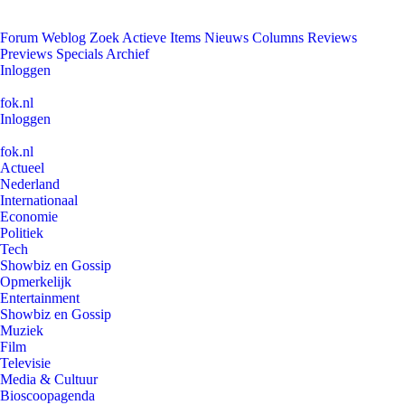
Forum
Weblog
Zoek
Actieve Items
Nieuws
Columns
Reviews
Previews
Specials
Archief
Inloggen
fok.nl
Inloggen
fok.nl
Actueel
Nederland
Internationaal
Economie
Politiek
Tech
Showbiz en Gossip
Opmerkelijk
Entertainment
Showbiz en Gossip
Muziek
Film
Televisie
Media & Cultuur
Bioscoopagenda