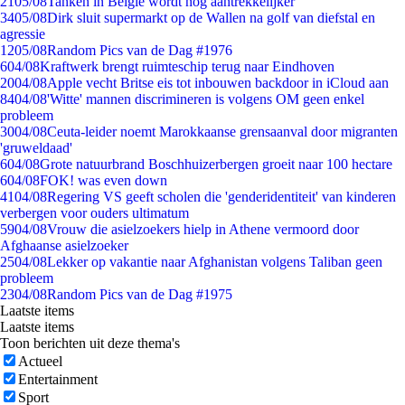
21
05/08
Tanken in België wordt nóg aantrekkelijker
34
05/08
Dirk sluit supermarkt op de Wallen na golf van diefstal en
agressie
12
05/08
Random Pics van de Dag #1976
6
04/08
Kraftwerk brengt ruimteschip terug naar Eindhoven
20
04/08
Apple vecht Britse eis tot inbouwen backdoor in iCloud aan
84
04/08
'Witte' mannen discrimineren is volgens OM geen enkel
probleem
30
04/08
Ceuta-leider noemt Marokkaanse grensaanval door migranten
'gruweldaad'
6
04/08
Grote natuurbrand Boschhuizerbergen groeit naar 100 hectare
6
04/08
FOK! was even down
41
04/08
Regering VS geeft scholen die 'genderidentiteit' van kinderen
verbergen voor ouders ultimatum
59
04/08
Vrouw die asielzoekers hielp in Athene vermoord door
Afghaanse asielzoeker
25
04/08
Lekker op vakantie naar Afghanistan volgens Taliban geen
probleem
23
04/08
Random Pics van de Dag #1975
Laatste items
Laatste items
Toon berichten uit deze thema's
Actueel
Entertainment
Sport