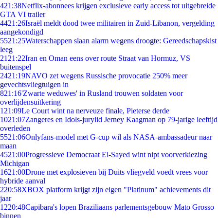
4
21:38
Netflix-abonnees krijgen exclusieve early access tot uitgebreide
GTA VI trailer
44
21:26
Israël meldt dood twee militairen in Zuid-Libanon, vergelding
aangekondigd
55
21:25
Waterschappen slaan alarm wegens droogte: Gereedschapskist
leeg
21
21:22
Iran en Oman eens over route Straat van Hormuz, VS
buitenspel
24
21:19
NAVO zet wegens Russische provocatie 250% meer
gevechtsvliegtuigen in
8
21:16
'Zwarte weduwes' in Rusland trouwen soldaten voor
overlijdensuitkering
1
21:09
Le Court wint na nerveuze finale, Pieterse derde
10
21:07
Zangeres en Idols-jurylid Jerney Kaagman op 79-jarige leeftijd
overleden
55
21:06
Onlyfans-model met G-cup wil als NASA-ambassadeur naar
maan
45
21:00
Progressieve Democraat El-Sayed wint nipt voorverkiezing
Michigan
16
21:00
Drone met explosieven bij Duits vliegveld voedt vrees voor
hybride aanval
2
20:58
XBOX platform krijgt zijn eigen "Platinum" achievements dit
jaar
12
20:48
Capibara's lopen Braziliaans parlementsgebouw Mato Grosso
binnen