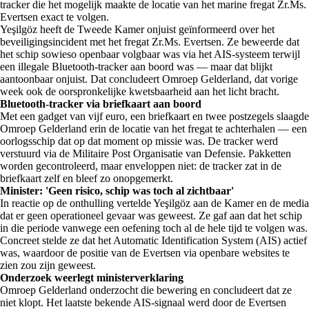
tracker die het mogelijk maakte de locatie van het marine fregat Zr.Ms.
Evertsen exact te volgen.
Yeşilgöz heeft de Tweede Kamer onjuist geïnformeerd over het
beveiligingsincident met het fregat Zr.Ms. Evertsen. Ze beweerde dat
het schip sowieso openbaar volgbaar was via het AIS-systeem terwijl
een illegale Bluetooth-tracker aan boord was — maar dat blijkt
aantoonbaar onjuist. Dat concludeert Omroep Gelderland, dat vorige
week ook de oorspronkelijke kwetsbaarheid aan het licht bracht.
Bluetooth-tracker via briefkaart aan boord
Met een gadget van vijf euro, een briefkaart en twee postzegels slaagde
Omroep Gelderland erin de locatie van het fregat te achterhalen — een
oorlogsschip dat op dat moment op missie was. De tracker werd
verstuurd via de Militaire Post Organisatie van Defensie. Pakketten
worden gecontroleerd, maar enveloppen niet: de tracker zat in de
briefkaart zelf en bleef zo onopgemerkt.
Minister: 'Geen risico, schip was toch al zichtbaar'
In reactie op de onthulling vertelde Yeşilgöz aan de Kamer en de media
dat er geen operationeel gevaar was geweest. Ze gaf aan dat het schip
in die periode vanwege een oefening toch al de hele tijd te volgen was.
Concreet stelde ze dat het Automatic Identification System (AIS) actief
was, waardoor de positie van de Evertsen via openbare websites te
zien zou zijn geweest.
Onderzoek weerlegt ministerverklaring
Omroep Gelderland onderzocht die bewering en concludeert dat ze
niet klopt. Het laatste bekende AIS-signaal werd door de Evertsen