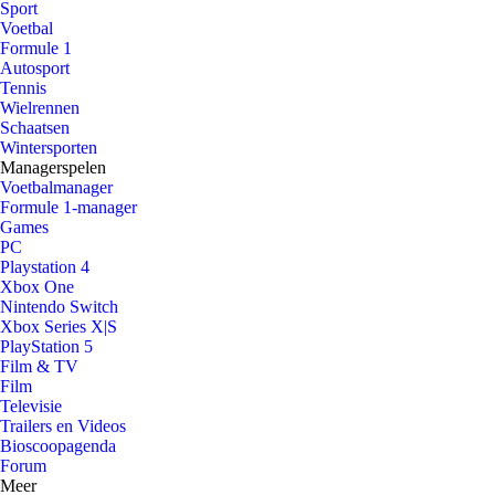
Sport
Voetbal
Formule 1
Autosport
Tennis
Wielrennen
Schaatsen
Wintersporten
Managerspelen
Voetbalmanager
Formule 1-manager
Games
PC
Playstation 4
Xbox One
Nintendo Switch
Xbox Series X|S
PlayStation 5
Film & TV
Film
Televisie
Trailers en Videos
Bioscoopagenda
Forum
Meer