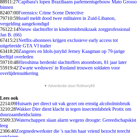
889
11:27
Capibara's lopen Braziliaans parlementsgebouw Mato Grosso
binnen
824
07:00
Forensics: Crime Scene Detective
797
10:59
Israël meldt dood twee militairen in Zuid-Libanon,
vergelding aangekondigd
761
22:14
Nieuw slachtoffer in kindermisbruikzaak zorgprofessional
Jan B. (66)
674
15:21
Netflix-abonnees krijgen exclusieve early access tot
uitgebreide GTA VI trailer
634
18:20
Zangeres en Idols-jurylid Jerney Kaagman op 79-jarige
leeftijd overleden
597
10:48
Hiroshima herdenkt slachtoffers atoombom, 81 jaar later
559
19:42
'Zwarte weduwes' in Rusland trouwen soldaten voor
overlijdensuitkering
▼ Advertentie door Refinery89
Lees ook
22
14:09
Huisarts per direct uit vak gezet om ernstig alcoholmisbruik
32
10:28
Wakker Dier dient klacht in tegen insectenfabriek Protix om
duurzaamheidsclaims
55
09:33
Waterschappen slaan alarm wegens droogte: Gereedschapskist
leeg
23
06:40
Zorgmedewerkster die 's nachts haar vriend bezocht terecht
ontslagen