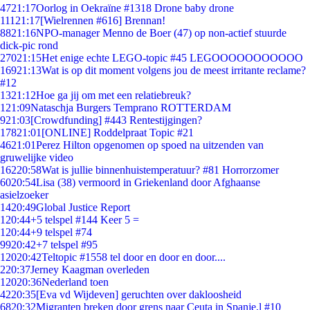
47
21:17
Oorlog in Oekraïne #1318 Drone baby drone
111
21:17
[Wielrennen #616] Brennan!
88
21:16
NPO-manager Menno de Boer (47) op non-actief stuurde
dick-pic rond
270
21:15
Het enige echte LEGO-topic #45 LEGOOOOOOOOOOO
169
21:13
Wat is op dit moment volgens jou de meest irritante reclame?
#12
13
21:12
Hoe ga jij om met een relatiebreuk?
1
21:09
Nataschja Burgers Temprano ROTTERDAM
9
21:03
[Crowdfunding] #443 Rentestijgingen?
178
21:01
[ONLINE] Roddelpraat Topic #21
46
21:01
Perez Hilton opgenomen op spoed na uitzenden van
gruwelijke video
162
20:58
Wat is jullie binnenhuistemperatuur? #81 Horrorzomer
60
20:54
Lisa (38) vermoord in Griekenland door Afghaanse
asielzoeker
14
20:49
Global Justice Report
1
20:44
+5 telspel #144 Keer 5 =
1
20:44
+9 telspel #74
99
20:42
+7 telspel #95
120
20:42
Teltopic #1558 tel door en door en door....
2
20:37
Jerney Kaagman overleden
120
20:36
Nederland toen
42
20:35
[Eva vd Wijdeven] geruchten over dakloosheid
68
20:32
Migranten breken door grens naar Ceuta in Spanje,l #10