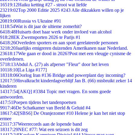
165
19:12
Haiku ketting #27 - strooi wat liefde
232
19:02
Top 2000 Editie 2025 #243 Alle dikzakken willen op je
lijken
208
19:00
Russia vs Ukraine #91
11
18:54
Wat is dit jaar de ultieme zomerhit?
64
18:48
Huisarts doet haar werk onder invloed van alcohol
9
18:28
EK Zwemsporten 2026 te Parijs #1
64
18:26
Overleden sporters en aan sport gerelateerde personen
32
18:20
Jaarlijks emigreren duizenden Amerikanen naar Nederland.
236
18:17
Wie gaan er dood in 2026?Post met een vleugje cynisme de
overledenen.
57
18:13
Abdul A. (27) als afperser "Fleur" door het leven
101
18:10
[La Liga #177]
183
18:06
Oorlog Iran #136 Bridge and powerplant day incoming?
120
17:59
Invalkracht kinderdagverblijf Jan B. (66) misbruikt zeker 14
kinderen
143
17:54
[AKQ] #3384 Topic met vragen. En soms goede
antwoorden.
4
17:51
Poepen tijdens het tandenpoetsen
99
17:46
De Schatkamer van Beeld & Geluid #4
186
17:42
[SBS6] De Oranjezomer #10 Helene je kan het niet stop
ermee
231
17:37
Weerrecords aan de lopende band
183
17:29
NEC #77: Wat een seizoen is dit zeg
144
17:24
[Keuken Kampioen Divisie] #44 Vitesse mag weg