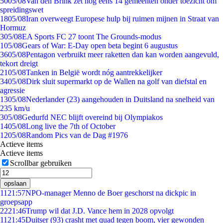
50
05/08
Van den Brink zet nog eens 14 gemeenten onder toezicht om
spreidingswet
18
05/08
Iran overweegt Europese hulp bij ruimen mijnen in Straat van
Hormuz
3
05/08
EA Sports FC 27 toont The Grounds-modus
1
05/08
Gears of War: E-Day open beta begint 6 augustus
36
05/08
Pentagon verbruikt meer raketten dan kan worden aangevuld,
tekort dreigt
21
05/08
Tanken in België wordt nóg aantrekkelijker
34
05/08
Dirk sluit supermarkt op de Wallen na golf van diefstal en
agressie
13
05/08
Nederlander (23) aangehouden in Duitsland na snelheid van
235 km/u
3
05/08
Gedurfd NEC blijft overeind bij Olympiakos
14
05/08
Long live the 7th of October
12
05/08
Random Pics van de Dag #1976
Actieve items
Actieve items
Scrollbar gebruiken
opslaan
11
21:57
NPO-manager Menno de Boer geschorst na dickpic in
groepsapp
22
21:46
Trump wil dat J.D. Vance hem in 2028 opvolgt
11
21:45
Duitser (93) crasht met quad tegen boom, vier gewonden