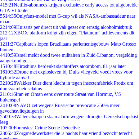
4
15:21
Netflix-abonnees krijgen exclusieve early access tot uitgebreide
GTA VI trailer
55
14:35
Onlyfans-model met G-cup wil als NASA-ambassadeur naar
maan
22
14:09
Huisarts per direct uit vak gezet om ernstig alcoholmisbruik
2
12:12
XBOX platform krijgt zijn eigen "Platinum" achievements dit
jaar
12
11:27
Capibara's lopen Braziliaans parlementsgebouw Mato Grosso
binnen
44
10:59
Israël meldt dood twee militairen in Zuid-Libanon, vergelding
aangekondigd
15
10:48
Hiroshima herdenkt slachtoffers atoombom, 81 jaar later
16
10:32
Drone met explosieven bij Duits vliegveld voedt vrees voor
hybride aanval
32
10:28
Wakker Dier dient klacht in tegen insectenfabriek Protix om
duurzaamheidsclaims
21
10:16
Iran en Oman eens over route Straat van Hormuz, VS
buitenspel
24
10:08
NAVO zet wegens Russische provocatie 250% meer
gevechtsvliegtuigen in
55
09:33
Waterschappen slaan alarm wegens droogte: Gereedschapskist
leeg
1
07:00
Forensics: Crime Scene Detective
23
06:40
Zorgmedewerkster die 's nachts haar vriend bezocht terecht
ontslagen