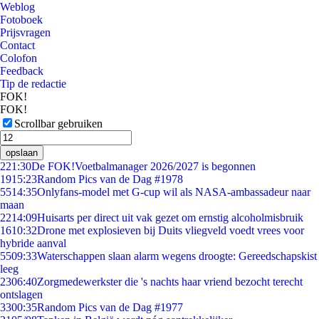
Weblog
Fotoboek
Prijsvragen
Contact
Colofon
Feedback
Tip de redactie
FOK!
FOK!
Scrollbar gebruiken
opslaan
2
21:30
De FOK!Voetbalmanager 2026/2027 is begonnen
19
15:23
Random Pics van de Dag #1978
55
14:35
Onlyfans-model met G-cup wil als NASA-ambassadeur naar
maan
22
14:09
Huisarts per direct uit vak gezet om ernstig alcoholmisbruik
16
10:32
Drone met explosieven bij Duits vliegveld voedt vrees voor
hybride aanval
55
09:33
Waterschappen slaan alarm wegens droogte: Gereedschapskist
leeg
23
06:40
Zorgmedewerkster die 's nachts haar vriend bezocht terecht
ontslagen
33
00:35
Random Pics van de Dag #1977