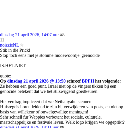
dinsdag 21 april 2026, 14:07 uur
#8
11
noizzieNL
Stik in die Prick!
Stop toch eens met je stomme modewoordje 'geenocide'
IS.HET.NIET.
quote:
Op
dinsdag 21 april 2026 @ 13:50
schreef
BPFH
het volgende:
Ze hebben een goed punt. Israel niet op de vingers tikken bij een
genocide betekent dat we het stilzwijgend goedkeuren.
Het verdrag impliceert dat we Nethanyahu steunen.
Huisregels horen leidend te zijn bij verwijderen van posts, en niet op
basis van willekeur of onwelgevallige meningen!
Sehr schnell fur Wappies verboten: het sociale, culturele,
maatschappelijke en festivale leven. Welk logo krijgen we opgeprikt?
dinsdag 21 april 2026, 14:11 uur
#9