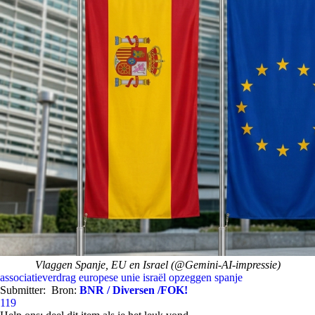
Vlaggen Spanje, EU en Israel (@Gemini-AI-impressie)
associatieverdrag
europese unie
israël
opzeggen
spanje
Submitter:
Bron:
BNR / Diversen /FOK!
119