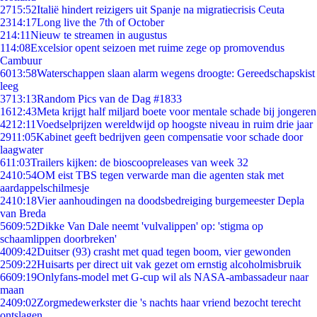
27
15:52
Italië hindert reizigers uit Spanje na migratiecrisis Ceuta
23
14:17
Long live the 7th of October
2
14:11
Nieuw te streamen in augustus
1
14:08
Excelsior opent seizoen met ruime zege op promovendus
Cambuur
60
13:58
Waterschappen slaan alarm wegens droogte: Gereedschapskist
leeg
37
13:13
Random Pics van de Dag #1833
16
12:43
Meta krijgt half miljard boete voor mentale schade bij jongeren
42
12:11
Voedselprijzen wereldwijd op hoogste niveau in ruim drie jaar
29
11:05
Kabinet geeft bedrijven geen compensatie voor schade door
laagwater
6
11:03
Trailers kijken: de bioscoopreleases van week 32
24
10:54
OM eist TBS tegen verwarde man die agenten stak met
aardappelschilmesje
24
10:18
Vier aanhoudingen na doodsbedreiging burgemeester Depla
van Breda
56
09:52
Dikke Van Dale neemt 'vulvalippen' op: 'stigma op
schaamlippen doorbreken'
40
09:42
Duitser (93) crasht met quad tegen boom, vier gewonden
25
09:22
Huisarts per direct uit vak gezet om ernstig alcoholmisbruik
66
09:19
Onlyfans-model met G-cup wil als NASA-ambassadeur naar
maan
24
09:02
Zorgmedewerkster die 's nachts haar vriend bezocht terecht
ontslagen