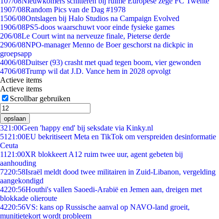
1
07/08
Nieuwkomers schitteren bij ruime Europese zege FC Twente
19
07/08
Random Pics van de Dag #1978
15
06/08
Ontslagen bij Halo Studios na Campaign Evolved
19
06/08
PS5-doos waarschuwt voor einde fysieke games
2
06/08
Le Court wint na nerveuze finale, Pieterse derde
29
06/08
NPO-manager Menno de Boer geschorst na dickpic in
groepsapp
40
06/08
Duitser (93) crasht met quad tegen boom, vier gewonden
47
06/08
Trump wil dat J.D. Vance hem in 2028 opvolgt
Actieve items
Actieve items
Scrollbar gebruiken
opslaan
3
21:00
Geen 'happy end' bij seksdate via Kinky.nl
51
21:00
EU bekritiseert Meta en TikTok om verspreiden desinformatie
Ceuta
11
21:00
XR blokkeert A12 ruim twee uur, agent gebeten bij
aanhouding
72
20:58
Israël meldt dood twee militairen in Zuid-Libanon, vergelding
aangekondigd
42
20:56
Houthi's vallen Saoedi-Arabië en Jemen aan, dreigen met
blokkade olieroute
42
20:56
VS: kans op Russische aanval op NAVO-land groeit,
munitietekort wordt probleem