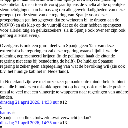
vakantieland, maar toen ik vorig jaar tijdens de vuelta al die openlijke
steunbetuigingen aan hamas zag (en alle gewelddadigheden van deze
groepen) en de steun van de regering van Spanje voor deze
groeperingen (en het gegeven dat ze weigeren bij te dragen aan de
NAVO) en als klap op de vuurpijl dat ze de deur hebben opengezet
voor allerlei tuig en gelukszoekers, sla ik Spanje ook over (er zijn ook
genoeg alternatieven).
Overigens is ook een groot deel van Spanje geen 'fan' van deze
extremistische regering en zal deze regering waarschijnlijk wel de
rekening gepresenteerd krijgen (in de peilingen haalt de zittende
regering niet eens bij benadering de helft). De huidige Spaanse
regering is zeker geen afspiegeling van wat de bevolking wil (zie ook
b.v. het huidige kabinet in Nederland).
In Nederland zijn we met onze zeer gemankeerde minderheidskabinet
met alle blunders en mislukkingen tot op heden, ook niet in de positie
om al te veel met een vingertje te wapperen naar regeringen van andere
landen.
dinsdag 21 april 2026, 14:33 uur
#12
5
hanns
Spanje is een links bolwerk...wat verwacht je dan?
dinsdag 21 april 2026, 14:35 uur
#13
5