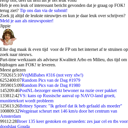
Help ons; deel dit item als je het leuk vond
Heb je een leuk of interessant bericht gevonden dat je graag op FOK!
terug ziet?
Tip ons dan via de submit!
Zoek jij altijd de leukste nieuwtjes en kun je daar leuk over schrijven?
Meld je aan als nieuwsposter!
Jippie
Elke dag maak ik even tijd voor de FP om het internet af te struinen op
zoek naar nieuws.
Part-time werkzaam als adviseur Kwaliteit Arbo en Milieu, dus tijd om
bijdragen aan FOK! te leveren.
Meest gelezen
75926
15:10
VrijMiBabes #316 (not very sfw!)
62524
00:07
Random Pics van de Dag #1979
39590
15:09
Random Pics van de Dag #1980
1452
09:46
PostNL-bezorger steekt bewoner na ruzie over pakket
1338
12:42
VS: kans op Russische aanval op NAVO-land groeit,
munitietekort wordt probleem
1256
13:26
Britney Spears: "Ik geloof dat ik heb gefaald als moeder"
1008
09:32
Wegpiraat scheurt met 146 km/u door het centrum van
Amsterdam
991
12:28
Broer 135 keer gestoken en gesneden: zes jaar cel en tbs voor
doodslag Gouda