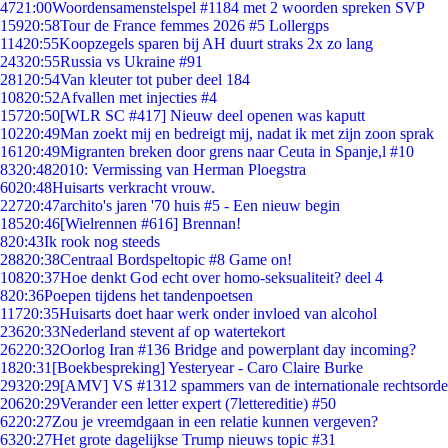
47
21:00
Woordensamenstelspel #1184 met 2 woorden spreken SVP
159
20:58
Tour de France femmes 2026 #5 Lollergps
114
20:55
Koopzegels sparen bij AH duurt straks 2x zo lang
243
20:55
Russia vs Ukraine #91
281
20:54
Van kleuter tot puber deel 184
108
20:52
Afvallen met injecties #4
157
20:50
[WLR SC #417] Nieuw deel openen was kaputt
102
20:49
Man zoekt mij en bedreigt mij, nadat ik met zijn zoon sprak
161
20:49
Migranten breken door grens naar Ceuta in Spanje,l #10
83
20:48
2010: Vermissing van Herman Ploegstra
60
20:48
Huisarts verkracht vrouw.
227
20:47
archito's jaren '70 huis #5 - Een nieuw begin
185
20:46
[Wielrennen #616] Brennan!
8
20:43
Ik rook nog steeds
288
20:38
Centraal Bordspeltopic #8 Game on!
108
20:37
Hoe denkt God echt over homo-seksualiteit? deel 4
8
20:36
Poepen tijdens het tandenpoetsen
117
20:35
Huisarts doet haar werk onder invloed van alcohol
236
20:33
Nederland stevent af op watertekort
262
20:32
Oorlog Iran #136 Bridge and powerplant day incoming?
18
20:31
[Boekbespreking] Yesteryear - Caro Claire Burke
293
20:29
[AMV] VS #1312 spammers van de internationale rechtsorde
206
20:29
Verander een letter expert (7lettereditie) #50
62
20:27
Zou je vreemdgaan in een relatie kunnen vergeven?
63
20:27
Het grote dagelijkse Trump nieuws topic #31