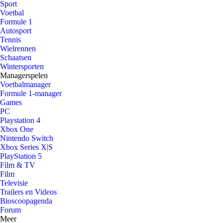
Sport
Voetbal
Formule 1
Autosport
Tennis
Wielrennen
Schaatsen
Wintersporten
Managerspelen
Voetbalmanager
Formule 1-manager
Games
PC
Playstation 4
Xbox One
Nintendo Switch
Xbox Series X|S
PlayStation 5
Film & TV
Film
Televisie
Trailers en Videos
Bioscoopagenda
Forum
Meer