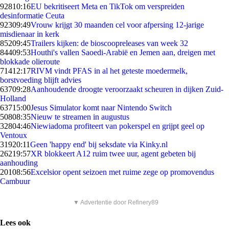
928
10:16
EU bekritiseert Meta en TikTok om verspreiden
desinformatie Ceuta
923
09:49
Vrouw krijgt 30 maanden cel voor afpersing 12-jarige
misdienaar in kerk
852
09:45
Trailers kijken: de bioscoopreleases van week 32
844
09:53
Houthi's vallen Saoedi-Arabië en Jemen aan, dreigen met
blokkade olieroute
714
12:17
RIVM vindt PFAS in al het geteste moedermelk,
borstvoeding blijft advies
637
09:28
Aanhoudende droogte veroorzaakt scheuren in dijken Zuid-
Holland
637
15:00
Jesus Simulator komt naar Nintendo Switch
508
08:35
Nieuw te streamen in augustus
328
04:46
Niewiadoma profiteert van pokerspel en grijpt geel op
Ventoux
319
20:11
Geen 'happy end' bij seksdate via Kinky.nl
262
19:57
XR blokkeert A12 ruim twee uur, agent gebeten bij
aanhouding
201
08:56
Excelsior opent seizoen met ruime zege op promovendus
Cambuur
▼ Advertentie door Refinery89
Lees ook