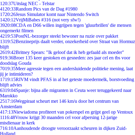
1
20:37
Uitslag NEC - Telstar
41
20:33
Random Pics van de Dag #1980
17
20:26
Jesus Simulator komt naar Nintendo Switch
14
20:12
VrijMiBabes #316 (not very sfw!)
39
20:08
CDA en D66 willen ingrijpen tegen 'gluurbrillen' die mensen
ongemerkt filmen
42
19:53
PostNL-bezorger steekt bewoner na ruzie over pakket
13
19:52
Benzineprijs daalt verder, onzekerheid over Straat van Hormuz
blijft
26
19:42
Britney Spears: "Ik geloof dat ik heb gefaald als moeder"
9
19:36
Broer 135 keer gestoken en gesneden: zes jaar cel en tbs voor
doodslag Gouda
70
19:35
Meer agressie tegen een andersluidende politieke mening, laat
jij je intimideren?
17
19:15
RIVM vindt PFAS in al het geteste moedermelk, borstvoeding
blijft advies
63
19:04
Spanje: bijna alle migranten in Ceuta weer teruggekeerd naar
Marokko
25
17:16
Wegpiraat scheurt met 146 km/u door het centrum van
Amsterdam
4
17:13
Niewiadoma profiteert van pokerspel en grijpt geel op Ventoux
11
16:48
Vrouw krijgt 30 maanden cel voor afpersing 12-jarige
misdienaar in kerk
7
16:10
Aanhoudende droogte veroorzaakt scheuren in dijken Zuid-
Holland