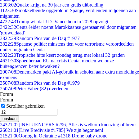
23
03:02
Quake krijgt na 30 jaar een gratis uitbreiding
11
23:30
Smokkelbende opgerold in Spanje, verdienden miljoenen aan
migranten
47
22:43
Trump wil dat J.D. Vance hem in 2028 opvolgt
34
22:32
Ceuta-leider noemt Marokkaanse grensaanval door migranten
'gruweldaad'
38
22:29
Random Pics van de Dag #1977
38
22:28
Spaanse politie: minstens tien voor terrorisme veroordeelden
onder migranten Ceuta
30
22:20
Tropische hitte keert zondag terug met lokaal 32 graden
46
21:30
Spoedberaad EU na crisis Ceuta, moeten we onze
buitengrenzen beter bewaken?
20
07/08
Denemarken pakt AI-gebruik in scholen aan: extra mondelinge
examens
35
07/08
Random Pics van de Dag #1979
25
07/08
Peter Faber (82) overleden
Forum
Forum
Scrollbar gebruiken
opslaan
243
21:02
[INFLUENCERS #296] Alles is welkom kneuzing of breuk
266
21:01
[Live Eredivisie #1785] We zijn begonnen!
215
21:00
Oorlog in Oekraïne #1318 Drone baby drone