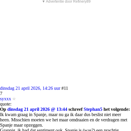
▼ Advertentie door Refinery89
dinsdag 21 april 2026, 14:26 uur
#11
7
syxxx
quote:
Op
dinsdag 21 april 2026 @ 13:44
schreef
Stephan5
het volgende:
Ik kwam graag in Spanje, maar nu ga ik daar dus beslist niet meer
heen. Misschien moeten we het maar omdraaien en de verdragen met
Spanje maar opzeggen.
Grappig, ik had dat sentiment ook. Spanje is (was?) een prachtig