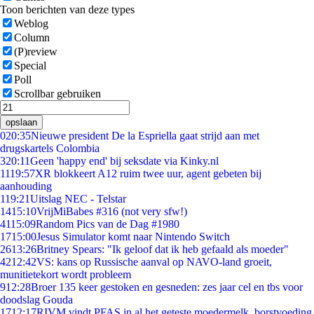
Toon berichten van deze types
Weblog
Column
(P)review
Special
Poll
Scrollbar gebruiken
opslaan
0
20:35
Nieuwe president De la Espriella gaat strijd aan met
drugskartels Colombia
3
20:11
Geen 'happy end' bij seksdate via Kinky.nl
11
19:57
XR blokkeert A12 ruim twee uur, agent gebeten bij
aanhouding
1
19:21
Uitslag NEC - Telstar
14
15:10
VrijMiBabes #316 (not very sfw!)
41
15:09
Random Pics van de Dag #1980
17
15:00
Jesus Simulator komt naar Nintendo Switch
26
13:26
Britney Spears: "Ik geloof dat ik heb gefaald als moeder"
42
12:42
VS: kans op Russische aanval op NAVO-land groeit,
munitietekort wordt probleem
9
12:28
Broer 135 keer gestoken en gesneden: zes jaar cel en tbs voor
doodslag Gouda
17
12:17
RIVM vindt PFAS in al het geteste moedermelk, borstvoeding