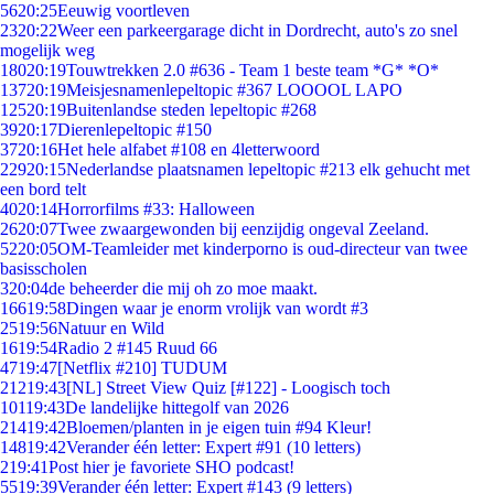
56
20:25
Eeuwig voortleven
23
20:22
Weer een parkeergarage dicht in Dordrecht, auto's zo snel
mogelijk weg
180
20:19
Touwtrekken 2.0 #636 - Team 1 beste team *G* *O*
137
20:19
Meisjesnamenlepeltopic #367 LOOOOL LAPO
125
20:19
Buitenlandse steden lepeltopic #268
39
20:17
Dierenlepeltopic #150
37
20:16
Het hele alfabet #108 en 4letterwoord
229
20:15
Nederlandse plaatsnamen lepeltopic #213 elk gehucht met
een bord telt
40
20:14
Horrorfilms #33: Halloween
26
20:07
Twee zwaargewonden bij eenzijdig ongeval Zeeland.
52
20:05
OM-Teamleider met kinderporno is oud-directeur van twee
basisscholen
3
20:04
de beheerder die mij oh zo moe maakt.
166
19:58
Dingen waar je enorm vrolijk van wordt #3
25
19:56
Natuur en Wild
16
19:54
Radio 2 #145 Ruud 66
47
19:47
[Netflix #210] TUDUM
212
19:43
[NL] Street View Quiz [#122] - Loogisch toch
101
19:43
De landelijke hittegolf van 2026
214
19:42
Bloemen/planten in je eigen tuin #94 Kleur!
148
19:42
Verander één letter: Expert #91 (10 letters)
2
19:41
Post hier je favoriete SHO podcast!
55
19:39
Verander één letter: Expert #143 (9 letters)