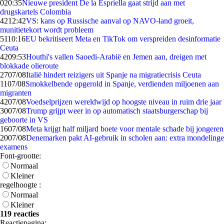
0
20:35
Nieuwe president De la Espriella gaat strijd aan met
drugskartels Colombia
42
12:42
VS: kans op Russische aanval op NAVO-land groeit,
munitietekort wordt probleem
51
10:16
EU bekritiseert Meta en TikTok om verspreiden desinformatie
Ceuta
42
09:53
Houthi's vallen Saoedi-Arabië en Jemen aan, dreigen met
blokkade olieroute
27
07/08
Italië hindert reizigers uit Spanje na migratiecrisis Ceuta
11
07/08
Smokkelbende opgerold in Spanje, verdienden miljoenen aan
migranten
42
07/08
Voedselprijzen wereldwijd op hoogste niveau in ruim drie jaar
30
07/08
Trump grijpt weer in op automatisch staatsburgerschap bij
geboorte in VS
16
07/08
Meta krijgt half miljard boete voor mentale schade bij jongeren
20
07/08
Denemarken pakt AI-gebruik in scholen aan: extra mondelinge
examens
Font-grootte:
Normaal
Kleiner
regelhoogte :
Normaal
Kleiner
119 reacties
Reactiepagina: