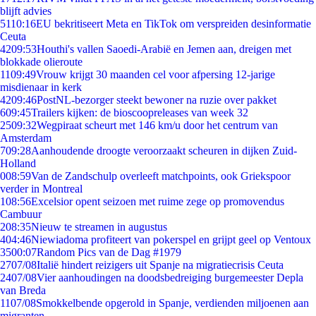
blijft advies
51
10:16
EU bekritiseert Meta en TikTok om verspreiden desinformatie
Ceuta
42
09:53
Houthi's vallen Saoedi-Arabië en Jemen aan, dreigen met
blokkade olieroute
11
09:49
Vrouw krijgt 30 maanden cel voor afpersing 12-jarige
misdienaar in kerk
42
09:46
PostNL-bezorger steekt bewoner na ruzie over pakket
6
09:45
Trailers kijken: de bioscoopreleases van week 32
25
09:32
Wegpiraat scheurt met 146 km/u door het centrum van
Amsterdam
7
09:28
Aanhoudende droogte veroorzaakt scheuren in dijken Zuid-
Holland
0
08:59
Van de Zandschulp overleeft matchpoints, ook Griekspoor
verder in Montreal
1
08:56
Excelsior opent seizoen met ruime zege op promovendus
Cambuur
2
08:35
Nieuw te streamen in augustus
4
04:46
Niewiadoma profiteert van pokerspel en grijpt geel op Ventoux
35
00:07
Random Pics van de Dag #1979
27
07/08
Italië hindert reizigers uit Spanje na migratiecrisis Ceuta
24
07/08
Vier aanhoudingen na doodsbedreiging burgemeester Depla
van Breda
11
07/08
Smokkelbende opgerold in Spanje, verdienden miljoenen aan
migranten