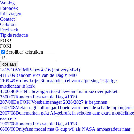
Weblog
Fotoboek
Prijsvragen
Contact
Colofon
Feedback
Tip de redactie
FOK!
FOK!
Scrollbar gebruiken
opslaan
14
15:10
VrijMiBabes #316 (not very sfw!)
41
15:09
Random Pics van de Dag #1980
11
09:49
Vrouw krijgt 30 maanden cel voor afpersing 12-jarige
misdienaar in kerk
42
09:46
PostNL-bezorger steekt bewoner na ruzie over pakket
35
00:07
Random Pics van de Dag #1979
2
07/08
De FOK!Voetbalmanager 2026/2027 is begonnen
16
07/08
Meta krijgt half miljard boete voor mentale schade bij jongeren
20
07/08
Denemarken pakt AI-gebruik in scholen aan: extra mondelinge
examens
19
07/08
Random Pics van de Dag #1978
66
06/08
Onlyfans-model met G-cup wil als NASA-ambassadeur naar