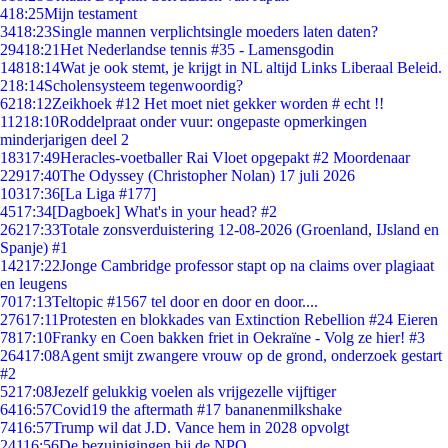
4
18:25
Mijn testament
34
18:23
Single mannen verplichtsingle moeders laten daten?
294
18:21
Het Nederlandse tennis #35 - Lamensgodin
148
18:14
Wat je ook stemt, je krijgt in NL altijd Links Liberaal Beleid.
2
18:14
Scholensysteem tegenwoordig?
62
18:12
Zeikhoek #12 Het moet niet gekker worden # echt !!
112
18:10
Roddelpraat onder vuur: ongepaste opmerkingen
minderjarigen deel 2
183
17:49
Heracles-voetballer Rai Vloet opgepakt #2 Moordenaar
229
17:40
The Odyssey (Christopher Nolan) 17 juli 2026
103
17:36
[La Liga #177]
45
17:34
[Dagboek] What's in your head? #2
262
17:33
Totale zonsverduistering 12-08-2026 (Groenland, IJsland en
Spanje) #1
142
17:22
Jonge Cambridge professor stapt op na claims over plagiaat
en leugens
70
17:13
Teltopic #1567 tel door en door en door....
276
17:11
Protesten en blokkades van Extinction Rebellion #24 Eieren
78
17:10
Franky en Coen bakken friet in Oekraïne - Volg ze hier! #3
264
17:08
Agent smijt zwangere vrouw op de grond, onderzoek gestart
#2
52
17:08
Jezelf gelukkig voelen als vrijgezelle vijftiger
64
16:57
Covid19 the aftermath #17 bananenmilkshake
74
16:57
Trump wil dat J.D. Vance hem in 2028 opvolgt
241
16:56
De bezuinigingen bij de NPO