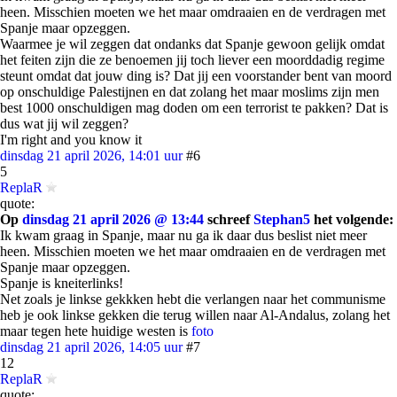
heen. Misschien moeten we het maar omdraaien en de verdragen met
Spanje maar opzeggen.
Waarmee je wil zeggen dat ondanks dat Spanje gewoon gelijk omdat
het feiten zijn die ze benoemen jij toch liever een moorddadig regime
steunt omdat dat jouw ding is? Dat jij een voorstander bent van moord
op onschuldige Palestijnen en dat zolang het maar moslims zijn men
best 1000 onschuldigen mag doden om een terrorist te pakken? Dat is
dus wat jij wil zeggen?
I'm right and you know it
dinsdag 21 april 2026, 14:01 uur
#6
5
ReplaR
quote:
Op
dinsdag 21 april 2026 @ 13:44
schreef
Stephan5
het volgende:
Ik kwam graag in Spanje, maar nu ga ik daar dus beslist niet meer
heen. Misschien moeten we het maar omdraaien en de verdragen met
Spanje maar opzeggen.
Spanje is kneiterlinks!
Net zoals je linkse gekkken hebt die verlangen naar het communisme
heb je ook linkse gekken die terug willen naar Al-Andalus, zolang het
maar tegen hete huidige westen is
foto
dinsdag 21 april 2026, 14:05 uur
#7
12
ReplaR
quote: