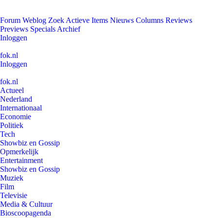
Forum
Weblog
Zoek
Actieve Items
Nieuws
Columns
Reviews
Previews
Specials
Archief
Inloggen
fok.nl
Inloggen
fok.nl
Actueel
Nederland
Internationaal
Economie
Politiek
Tech
Showbiz en Gossip
Opmerkelijk
Entertainment
Showbiz en Gossip
Muziek
Film
Televisie
Media & Cultuur
Bioscoopagenda