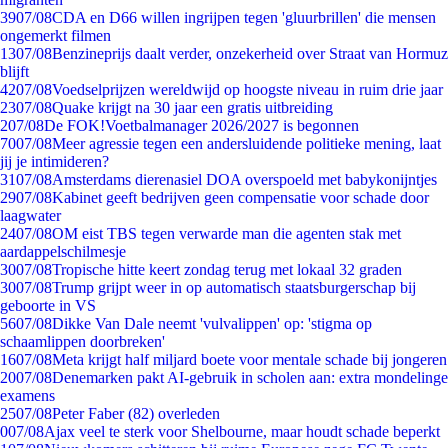
39
07/08
CDA en D66 willen ingrijpen tegen 'gluurbrillen' die mensen
ongemerkt filmen
13
07/08
Benzineprijs daalt verder, onzekerheid over Straat van Hormuz
blijft
42
07/08
Voedselprijzen wereldwijd op hoogste niveau in ruim drie jaar
23
07/08
Quake krijgt na 30 jaar een gratis uitbreiding
2
07/08
De FOK!Voetbalmanager 2026/2027 is begonnen
70
07/08
Meer agressie tegen een andersluidende politieke mening, laat
jij je intimideren?
31
07/08
Amsterdams dierenasiel DOA overspoeld met babykonijntjes
29
07/08
Kabinet geeft bedrijven geen compensatie voor schade door
laagwater
24
07/08
OM eist TBS tegen verwarde man die agenten stak met
aardappelschilmesje
30
07/08
Tropische hitte keert zondag terug met lokaal 32 graden
30
07/08
Trump grijpt weer in op automatisch staatsburgerschap bij
geboorte in VS
56
07/08
Dikke Van Dale neemt 'vulvalippen' op: 'stigma op
schaamlippen doorbreken'
16
07/08
Meta krijgt half miljard boete voor mentale schade bij jongeren
20
07/08
Denemarken pakt AI-gebruik in scholen aan: extra mondelinge
examens
25
07/08
Peter Faber (82) overleden
0
07/08
Ajax veel te sterk voor Shelbourne, maar houdt schade beperkt