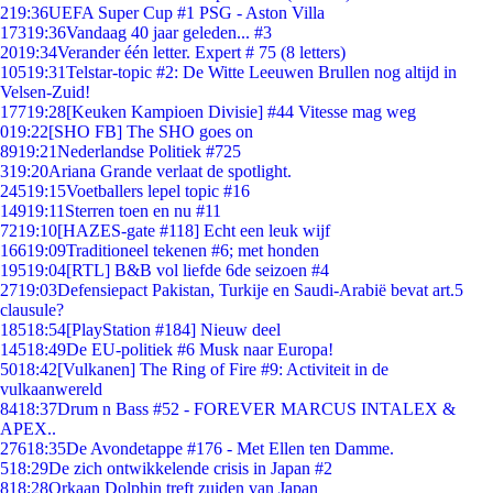
2
19:36
UEFA Super Cup #1 PSG - Aston Villa
173
19:36
Vandaag 40 jaar geleden... #3
20
19:34
Verander één letter. Expert # 75 (8 letters)
105
19:31
Telstar-topic #2: De Witte Leeuwen Brullen nog altijd in
Velsen-Zuid!
177
19:28
[Keuken Kampioen Divisie] #44 Vitesse mag weg
0
19:22
[SHO FB] The SHO goes on
89
19:21
Nederlandse Politiek #725
3
19:20
Ariana Grande verlaat de spotlight.
245
19:15
Voetballers lepel topic #16
149
19:11
Sterren toen en nu #11
72
19:10
[HAZES-gate #118] Echt een leuk wijf
166
19:09
Traditioneel tekenen #6; met honden
195
19:04
[RTL] B&B vol liefde 6de seizoen #4
27
19:03
Defensiepact Pakistan, Turkije en Saudi-Arabië bevat art.5
clausule?
185
18:54
[PlayStation #184] Nieuw deel
145
18:49
De EU-politiek #6 Musk naar Europa!
50
18:42
[Vulkanen] The Ring of Fire #9: Activiteit in de
vulkaanwereld
84
18:37
Drum n Bass #52 - FOREVER MARCUS INTALEX &
APEX..
276
18:35
De Avondetappe #176 - Met Ellen ten Damme.
5
18:29
De zich ontwikkelende crisis in Japan #2
8
18:28
Orkaan Dolphin treft zuiden van Japan