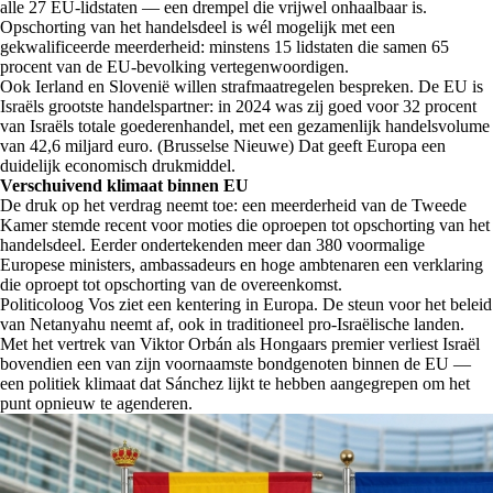
alle 27 EU-lidstaten — een drempel die vrijwel onhaalbaar is.
Opschorting van het handelsdeel is wél mogelijk met een
gekwalificeerde meerderheid: minstens 15 lidstaten die samen 65
procent van de EU-bevolking vertegenwoordigen.
Ook Ierland en Slovenië willen strafmaatregelen bespreken. De EU is
Israëls grootste handelspartner: in 2024 was zij goed voor 32 procent
van Israëls totale goederenhandel, met een gezamenlijk handelsvolume
van 42,6 miljard euro. (Brusselse Nieuwe) Dat geeft Europa een
duidelijk economisch drukmiddel.
Verschuivend klimaat binnen EU
De druk op het verdrag neemt toe: een meerderheid van de Tweede
Kamer stemde recent voor moties die oproepen tot opschorting van het
handelsdeel. Eerder ondertekenden meer dan 380 voormalige
Europese ministers, ambassadeurs en hoge ambtenaren een verklaring
die oproept tot opschorting van de overeenkomst.
Politicoloog Vos ziet een kentering in Europa. De steun voor het beleid
van Netanyahu neemt af, ook in traditioneel pro-Israëlische landen.
Met het vertrek van Viktor Orbán als Hongaars premier verliest Israël
bovendien een van zijn voornaamste bondgenoten binnen de EU —
een politiek klimaat dat Sánchez lijkt te hebben aangegrepen om het
punt opnieuw te agenderen.