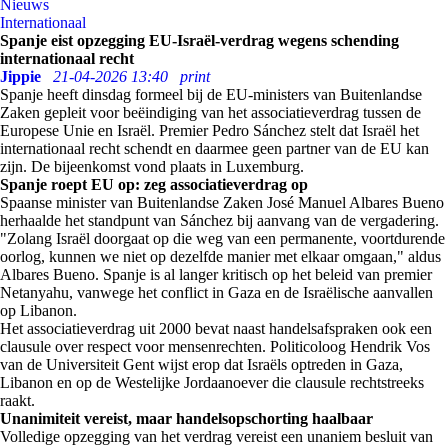
Nieuws
Internationaal
Spanje eist opzegging EU-Israël-verdrag wegens schending
internationaal recht
Jippie
21-04-2026 13:40
print
Spanje heeft dinsdag formeel bij de EU-ministers van Buitenlandse
Zaken gepleit voor beëindiging van het associatieverdrag tussen de
Europese Unie en Israël. Premier Pedro Sánchez stelt dat Israël het
internationaal recht schendt en daarmee geen partner van de EU kan
zijn. De bijeenkomst vond plaats in Luxemburg.
Spanje roept EU op: zeg associatieverdrag op
Spaanse minister van Buitenlandse Zaken José Manuel Albares Bueno
herhaalde het standpunt van Sánchez bij aanvang van de vergadering.
"Zolang Israël doorgaat op die weg van een permanente, voortdurende
oorlog, kunnen we niet op dezelfde manier met elkaar omgaan," aldus
Albares Bueno. Spanje is al langer kritisch op het beleid van premier
Netanyahu, vanwege het conflict in Gaza en de Israëlische aanvallen
op Libanon.
Het associatieverdrag uit 2000 bevat naast handelsafspraken ook een
clausule over respect voor mensenrechten. Politicoloog Hendrik Vos
van de Universiteit Gent wijst erop dat Israëls optreden in Gaza,
Libanon en op de Westelijke Jordaanoever die clausule rechtstreeks
raakt.
Unanimiteit vereist, maar handelsopschorting haalbaar
Volledige opzegging van het verdrag vereist een unaniem besluit van