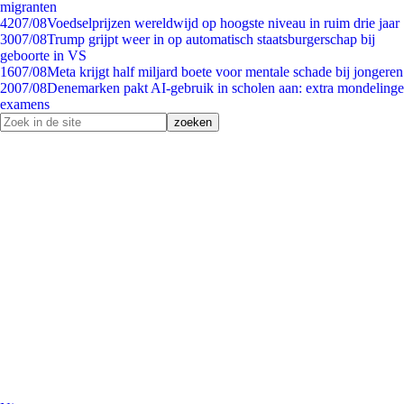
migranten
42
07/08
Voedselprijzen wereldwijd op hoogste niveau in ruim drie jaar
30
07/08
Trump grijpt weer in op automatisch staatsburgerschap bij
geboorte in VS
16
07/08
Meta krijgt half miljard boete voor mentale schade bij jongeren
20
07/08
Denemarken pakt AI-gebruik in scholen aan: extra mondelinge
examens