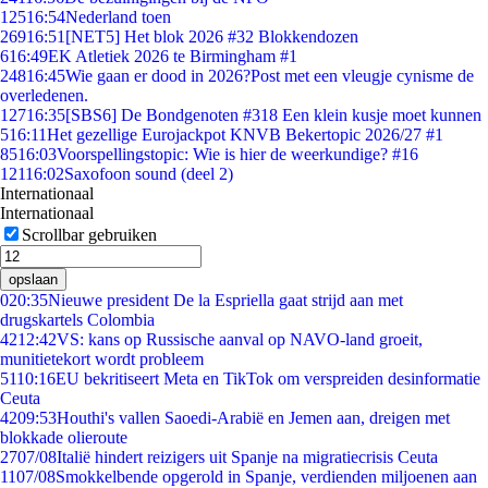
125
16:54
Nederland toen
269
16:51
[NET5] Het blok 2026 #32 Blokkendozen
6
16:49
EK Atletiek 2026 te Birmingham #1
248
16:45
Wie gaan er dood in 2026?Post met een vleugje cynisme de
overledenen.
127
16:35
[SBS6] De Bondgenoten #318 Een klein kusje moet kunnen
5
16:11
Het gezellige Eurojackpot KNVB Bekertopic 2026/27 #1
85
16:03
Voorspellingstopic: Wie is hier de weerkundige? #16
121
16:02
Saxofoon sound (deel 2)
Internationaal
Internationaal
Scrollbar gebruiken
opslaan
0
20:35
Nieuwe president De la Espriella gaat strijd aan met
drugskartels Colombia
42
12:42
VS: kans op Russische aanval op NAVO-land groeit,
munitietekort wordt probleem
51
10:16
EU bekritiseert Meta en TikTok om verspreiden desinformatie
Ceuta
42
09:53
Houthi's vallen Saoedi-Arabië en Jemen aan, dreigen met
blokkade olieroute
27
07/08
Italië hindert reizigers uit Spanje na migratiecrisis Ceuta
11
07/08
Smokkelbende opgerold in Spanje, verdienden miljoenen aan