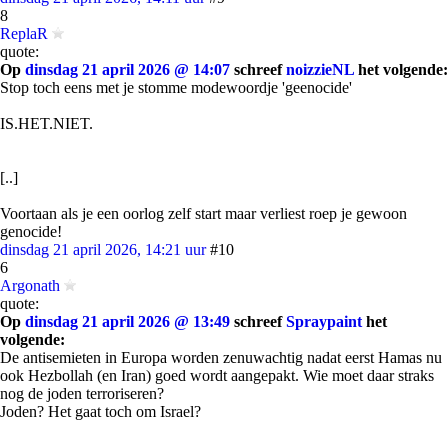
8
ReplaR
quote:
Op
dinsdag 21 april 2026 @ 14:07
schreef
noizzieNL
het volgende:
Stop toch eens met je stomme modewoordje 'geenocide'
IS.HET.NIET.
[..]
Voortaan als je een oorlog zelf start maar verliest roep je gewoon
genocide!
dinsdag 21 april 2026, 14:21 uur
#10
6
Argonath
quote:
Op
dinsdag 21 april 2026 @ 13:49
schreef
Spraypaint
het
volgende:
De antisemieten in Europa worden zenuwachtig nadat eerst Hamas nu
ook Hezbollah (en Iran) goed wordt aangepakt. Wie moet daar straks
nog de joden terroriseren?
Joden? Het gaat toch om Israel?