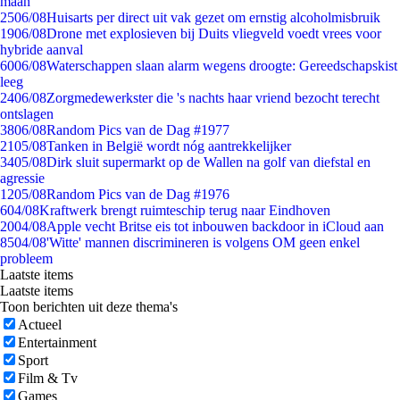
maan
25
06/08
Huisarts per direct uit vak gezet om ernstig alcoholmisbruik
19
06/08
Drone met explosieven bij Duits vliegveld voedt vrees voor
hybride aanval
60
06/08
Waterschappen slaan alarm wegens droogte: Gereedschapskist
leeg
24
06/08
Zorgmedewerkster die 's nachts haar vriend bezocht terecht
ontslagen
38
06/08
Random Pics van de Dag #1977
21
05/08
Tanken in België wordt nóg aantrekkelijker
34
05/08
Dirk sluit supermarkt op de Wallen na golf van diefstal en
agressie
12
05/08
Random Pics van de Dag #1976
6
04/08
Kraftwerk brengt ruimteschip terug naar Eindhoven
20
04/08
Apple vecht Britse eis tot inbouwen backdoor in iCloud aan
85
04/08
'Witte' mannen discrimineren is volgens OM geen enkel
probleem
Laatste items
Laatste items
Toon berichten uit deze thema's
Actueel
Entertainment
Sport
Film & Tv
Games