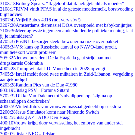
31
08:18
Britney Spears: "Ik geloof dat ik heb gefaald als moeder"
21
08:17
RIVM vindt PFAS in al de geteste moedermelk, borstvoeding
blijft advies
16
07:42
VrijMiBabes #316 (not very sfw!)
32
07:20
Amsterdams dierenasiel DOA overspoeld met babykonijntjes
71
06:36
Meer agressie tegen een andersluidende politieke mening, laat
jij je intimideren?
47
05:37
PostNL-bezorger steekt bewoner na ruzie over pakket
48
05:34
VS: kans op Russische aanval op NAVO-land groeit,
munitietekort wordt probleem
5
05:32
Nieuwe president De la Espriella gaat strijd aan met
drugskartels Colombia
49
05:28
Trump wil dat J.D. Vance hem in 2028 opvolgt
74
05:24
Israël meldt dood twee militairen in Zuid-Libanon, vergelding
aangekondigd
62
03:28
Random Pics van de Dag #1980
8
03:19
Uitslag PSV - Fortuna Sittard
57
02:32
Dikke Van Dale neemt 'vulvalippen' op: 'stigma op
schaamlippen doorbreken'
40
00:59
Vinted-foto's van vrouwen massaal gedeeld op seksfora
22
00:28
Jesus Simulator komt naar Nintendo Switch
1
00:25
Uitslag AZ - ADO Den Haag
4
00:10
Vrouw krijgt door verwisseling het embryo van ander stel
ingebracht
3
00:07
Uitslag NEC - Telstar