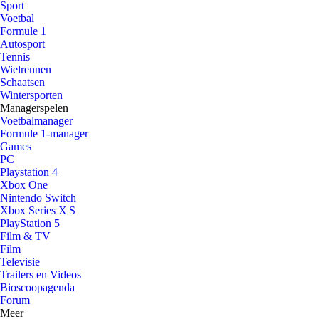
Sport
Voetbal
Formule 1
Autosport
Tennis
Wielrennen
Schaatsen
Wintersporten
Managerspelen
Voetbalmanager
Formule 1-manager
Games
PC
Playstation 4
Xbox One
Nintendo Switch
Xbox Series X|S
PlayStation 5
Film & TV
Film
Televisie
Trailers en Videos
Bioscoopagenda
Forum
Meer