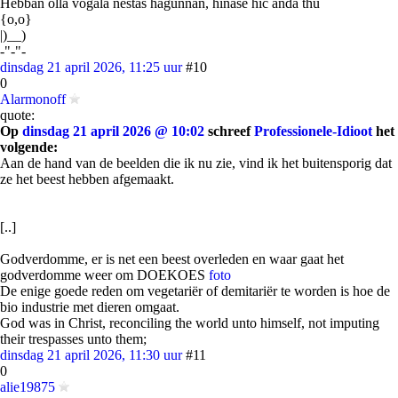
Hebban olla vogala nestas hagunnan, hinase hic anda thu
{o,o}
|)__)
-"-"-
dinsdag 21 april 2026, 11:25 uur
#10
0
Alarmonoff
quote:
Op
dinsdag 21 april 2026 @ 10:02
schreef
Professionele-Idioot
het
volgende:
Aan de hand van de beelden die ik nu zie, vind ik het buitensporig dat
ze het beest hebben afgemaakt.
[..]
Godverdomme, er is net een beest overleden en waar gaat het
godverdomme weer om DOEKOES
foto
De enige goede reden om vegetariër of demitariër te worden is hoe de
bio industrie met dieren omgaat.
God was in Christ, reconciling the world unto himself, not imputing
their trespasses unto them;
dinsdag 21 april 2026, 11:30 uur
#11
0
alie19875