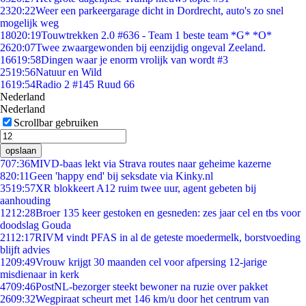
23
20:22
Weer een parkeergarage dicht in Dordrecht, auto's zo snel
mogelijk weg
180
20:19
Touwtrekken 2.0 #636 - Team 1 beste team *G* *O*
26
20:07
Twee zwaargewonden bij eenzijdig ongeval Zeeland.
166
19:58
Dingen waar je enorm vrolijk van wordt #3
25
19:56
Natuur en Wild
16
19:54
Radio 2 #145 Ruud 66
Nederland
Nederland
Scrollbar gebruiken
opslaan
7
07:36
MIVD-baas lekt via Strava routes naar geheime kazerne
8
20:11
Geen 'happy end' bij seksdate via Kinky.nl
35
19:57
XR blokkeert A12 ruim twee uur, agent gebeten bij
aanhouding
12
12:28
Broer 135 keer gestoken en gesneden: zes jaar cel en tbs voor
doodslag Gouda
21
12:17
RIVM vindt PFAS in al de geteste moedermelk, borstvoeding
blijft advies
12
09:49
Vrouw krijgt 30 maanden cel voor afpersing 12-jarige
misdienaar in kerk
47
09:46
PostNL-bezorger steekt bewoner na ruzie over pakket
26
09:32
Wegpiraat scheurt met 146 km/u door het centrum van