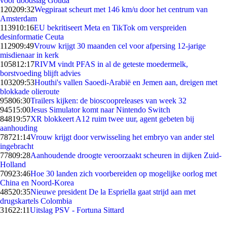
voor doodslag Gouda
1202
09:32
Wegpiraat scheurt met 146 km/u door het centrum van
Amsterdam
1139
10:16
EU bekritiseert Meta en TikTok om verspreiden
desinformatie Ceuta
1129
09:49
Vrouw krijgt 30 maanden cel voor afpersing 12-jarige
misdienaar in kerk
1058
12:17
RIVM vindt PFAS in al de geteste moedermelk,
borstvoeding blijft advies
1032
09:53
Houthi's vallen Saoedi-Arabië en Jemen aan, dreigen met
blokkade olieroute
958
06:30
Trailers kijken: de bioscoopreleases van week 32
945
15:00
Jesus Simulator komt naar Nintendo Switch
848
19:57
XR blokkeert A12 ruim twee uur, agent gebeten bij
aanhouding
787
21:14
Vrouw krijgt door verwisseling het embryo van ander stel
ingebracht
778
09:28
Aanhoudende droogte veroorzaakt scheuren in dijken Zuid-
Holland
709
23:46
Hoe 30 landen zich voorbereiden op mogelijke oorlog met
China en Noord-Korea
485
20:35
Nieuwe president De la Espriella gaat strijd aan met
drugskartels Colombia
316
22:11
Uitslag PSV - Fortuna Sittard