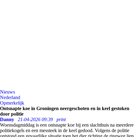
Nieuws
Nederland
Opmerkelijk
Ontsnapte koe in Groningen neergeschoten en in keel gestoken
door politie
Danny
21-04-2026 09:39
print
Woensdagmiddag is een ontsnapte koe bij een slachthuis na meerdere
politiekogels en een messteek in de keel gedood. Volgens de politie
ontstond een gevaarlijke situatie toen het dier richting de ringweg liep