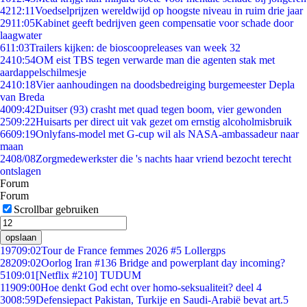
42
12:11
Voedselprijzen wereldwijd op hoogste niveau in ruim drie jaar
29
11:05
Kabinet geeft bedrijven geen compensatie voor schade door
laagwater
6
11:03
Trailers kijken: de bioscoopreleases van week 32
24
10:54
OM eist TBS tegen verwarde man die agenten stak met
aardappelschilmesje
24
10:18
Vier aanhoudingen na doodsbedreiging burgemeester Depla
van Breda
40
09:42
Duitser (93) crasht met quad tegen boom, vier gewonden
25
09:22
Huisarts per direct uit vak gezet om ernstig alcoholmisbruik
66
09:19
Onlyfans-model met G-cup wil als NASA-ambassadeur naar
maan
24
08/08
Zorgmedewerkster die 's nachts haar vriend bezocht terecht
ontslagen
Forum
Forum
Scrollbar gebruiken
opslaan
197
09:02
Tour de France femmes 2026 #5 Lollergps
282
09:02
Oorlog Iran #136 Bridge and powerplant day incoming?
51
09:01
[Netflix #210] TUDUM
119
09:00
Hoe denkt God echt over homo-seksualiteit? deel 4
30
08:59
Defensiepact Pakistan, Turkije en Saudi-Arabië bevat art.5