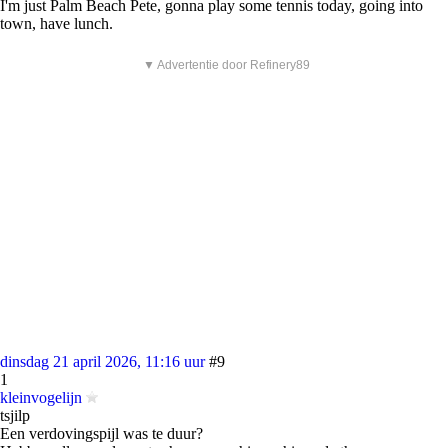
I'm just Palm Beach Pete, gonna play some tennis today, going into
town, have lunch.
▼ Advertentie door Refinery89
dinsdag 21 april 2026, 11:16 uur
#9
1
kleinvogelijn
tsjilp
Een verdovingspijl was te duur?