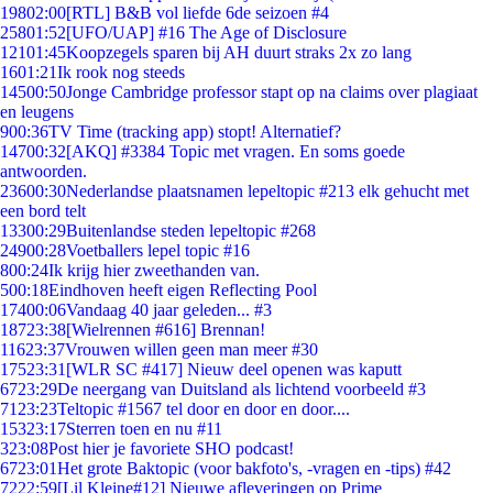
198
02:00
[RTL] B&B vol liefde 6de seizoen #4
258
01:52
[UFO/UAP] #16 The Age of Disclosure
121
01:45
Koopzegels sparen bij AH duurt straks 2x zo lang
16
01:21
Ik rook nog steeds
145
00:50
Jonge Cambridge professor stapt op na claims over plagiaat
en leugens
9
00:36
TV Time (tracking app) stopt! Alternatief?
147
00:32
[AKQ] #3384 Topic met vragen. En soms goede
antwoorden.
236
00:30
Nederlandse plaatsnamen lepeltopic #213 elk gehucht met
een bord telt
133
00:29
Buitenlandse steden lepeltopic #268
249
00:28
Voetballers lepel topic #16
8
00:24
Ik krijg hier zweethanden van.
5
00:18
Eindhoven heeft eigen Reflecting Pool
174
00:06
Vandaag 40 jaar geleden... #3
187
23:38
[Wielrennen #616] Brennan!
116
23:37
Vrouwen willen geen man meer #30
175
23:31
[WLR SC #417] Nieuw deel openen was kaputt
67
23:29
De neergang van Duitsland als lichtend voorbeeld #3
71
23:23
Teltopic #1567 tel door en door en door....
153
23:17
Sterren toen en nu #11
3
23:08
Post hier je favoriete SHO podcast!
67
23:01
Het grote Baktopic (voor bakfoto's, -vragen en -tips) #42
72
22:59
[Lil Kleine#12] Nieuwe afleveringen op Prime