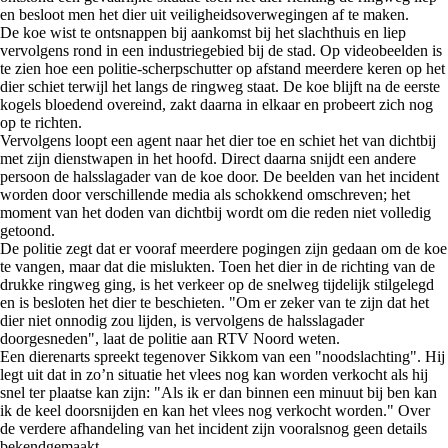
en besloot men het dier uit veiligheidsoverwegingen af te maken.
De koe wist te ontsnappen bij aankomst bij het slachthuis en liep
vervolgens rond in een industriegebied bij de stad. Op videobeelden is
te zien hoe een politie-scherpschutter op afstand meerdere keren op het
dier schiet terwijl het langs de ringweg staat. De koe blijft na de eerste
kogels bloedend overeind, zakt daarna in elkaar en probeert zich nog
op te richten.
Vervolgens loopt een agent naar het dier toe en schiet het van dichtbij
met zijn dienstwapen in het hoofd. Direct daarna snijdt een andere
persoon de halsslagader van de koe door. De beelden van het incident
worden door verschillende media als schokkend omschreven; het
moment van het doden van dichtbij wordt om die reden niet volledig
getoond.
De politie zegt dat er vooraf meerdere pogingen zijn gedaan om de koe
te vangen, maar dat die mislukten. Toen het dier in de richting van de
drukke ringweg ging, is het verkeer op de snelweg tijdelijk stilgelegd
en is besloten het dier te beschieten. "Om er zeker van te zijn dat het
dier niet onnodig zou lijden, is vervolgens de halsslagader
doorgesneden", laat de politie aan RTV Noord weten.
Een dierenarts spreekt tegenover Sikkom van een "noodslachting". Hij
legt uit dat in zo’n situatie het vlees nog kan worden verkocht als hij
snel ter plaatse kan zijn: "Als ik er dan binnen een minuut bij ben kan
ik de keel doorsnijden en kan het vlees nog verkocht worden." Over
de verdere afhandeling van het incident zijn vooralsnog geen details
bekendgemaakt.