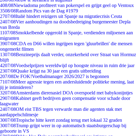
4
08/08
Niewiadoma profiteert van pokerspel en grijpt geel op Ventoux
35
08/08
Random Pics van de Dag #1979
27
07/08
Italië hindert reizigers uit Spanje na migratiecrisis Ceuta
24
07/08
Vier aanhoudingen na doodsbedreiging burgemeester Depla
van Breda
11
07/08
Smokkelbende opgerold in Spanje, verdienden miljoenen aan
migranten
39
07/08
CDA en D66 willen ingrijpen tegen 'gluurbrillen' die mensen
ongemerkt filmen
13
07/08
Benzineprijs daalt verder, onzekerheid over Straat van Hormuz
blijft
42
07/08
Voedselprijzen wereldwijd op hoogste niveau in ruim drie jaar
23
07/08
Quake krijgt na 30 jaar een gratis uitbreiding
2
07/08
De FOK!Voetbalmanager 2026/2027 is begonnen
71
07/08
Meer agressie tegen een andersluidende politieke mening, laat
jij je intimideren?
32
07/08
Amsterdams dierenasiel DOA overspoeld met babykonijntjes
29
07/08
Kabinet geeft bedrijven geen compensatie voor schade door
laagwater
24
07/08
OM eist TBS tegen verwarde man die agenten stak met
aardappelschilmesje
30
07/08
Tropische hitte keert zondag terug met lokaal 32 graden
30
07/08
Trump grijpt weer in op automatisch staatsburgerschap bij
geboorte in VS