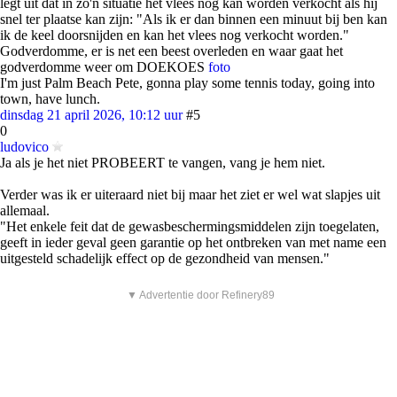
legt uit dat in zo'n situatie het vlees nog kan worden verkocht als hij
snel ter plaatse kan zijn: "Als ik er dan binnen een minuut bij ben kan
ik de keel doorsnijden en kan het vlees nog verkocht worden."
Godverdomme, er is net een beest overleden en waar gaat het
godverdomme weer om DOEKOES
foto
I'm just Palm Beach Pete, gonna play some tennis today, going into
town, have lunch.
dinsdag 21 april 2026, 10:12 uur
#5
0
ludovico
Ja als je het niet PROBEERT te vangen, vang je hem niet.
Verder was ik er uiteraard niet bij maar het ziet er wel wat slapjes uit
allemaal.
"Het enkele feit dat de gewasbeschermingsmiddelen zijn toegelaten,
geeft in ieder geval geen garantie op het ontbreken van met name een
uitgesteld schadelijk effect op de gezondheid van mensen."
▼ Advertentie door Refinery89