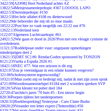
34
22:59
[AZ#98] Heel Nederland achter AZ
138
22:54
Meisjesnamenlepeltopic #367 LOOOOL LAPO
40
22:53
Dierenlepeltopic #150
38
22:53
Het hele alfabet #108 en 4letterwoord
19
22:29
de beheerder die mij oh zo moe maakt.
185
22:22
Post hier zo vaak mogelijk om 22:22 uur #76
126
22:13
Nederland toen
11
22:07
Algemeen Luchtvaarttopic #61
249
21:52
Wie gaan er dood in 2026?Post met een vleugje cynisme de
overledenen.
113
21:37
Roddelpraat onder vuur: ongepaste opmerkingen
minderjarigen deel 2
136
21:35
[DRT SC] #6: RendacGoden sponsored by TONZON
81
21:23
Vuelta a España 2026 #1
184
21:18
NEC #77: Wat een seizoen is dit zeg
63
21:07
Zou je vreemdgaan in een relatie kunnen vergeven?
3
21:06
Scholensysteem tegenwoordig?
103
21:05
Man zoekt mij en bedreigt mij, nadat ik met zijn zoon sprak
47
21:00
Woordensamenstelspel #1184 met 2 woorden spreken SVP
281
20:54
Van kleuter tot puber deel 184
227
20:47
archito's jaren '70 huis #5 - Een nieuw begin
8
20:36
Poepen tijdens het tandenpoetsen
18
20:31
[Boekbespreking] Yesteryear - Caro Claire Burke
206
20:29
Verander een letter expert (7lettereditie) #50
63
20:27
Het grote dagelijkse Trump nieuws topic #31