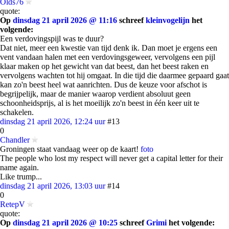
Olds76
quote:
Op
dinsdag 21 april 2026 @ 11:16
schreef
kleinvogelijn
het
volgende:
Een verdovingspijl was te duur?
Dat niet, meer een kwestie van tijd denk ik. Dan moet je ergens een
vent vandaan halen met een verdovingsgeweer, vervolgens een pijl
klaar maken op het gewicht van dat beest, dan het beest raken en
vervolgens wachten tot hij omgaat. In die tijd die daarmee gepaard gaat
kan zo'n beest heel wat aanrichten. Dus de keuze voor afschot is
begrijpelijk, maar de manier waarop verdient absoluut geen
schoonheidsprijs, al is het moeilijk zo'n beest in één keer uit te
schakelen.
dinsdag 21 april 2026, 12:24 uur
#13
0
Chandler
Groningen staat vandaag weer op de kaart!
foto
The people who lost my respect will never get a capital letter for their
name again.
Like trump...
dinsdag 21 april 2026, 13:03 uur
#14
0
RetepV
quote:
Op
dinsdag 21 april 2026 @ 10:25
schreef
Grimi
het volgende: