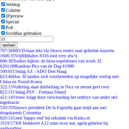
Weblog
Column
(P)review
Special
Poll
Scrollbar gebruiken
opslaan
7
07:36
MIVD-baas lekt via Strava routes naar geheime kazerne
16
06:35
VrijMiBabes #316 (not very sfw!)
6
06:30
Trailers kijken: de bioscoopreleases van week 32
62
01:09
Random Pics van de Dag #1980
1
00:01
Uitslag AZ - ADO Den Haag
6
23:46
Hoe 30 landen zich voorbereiden op mogelijke oorlog met
China en Noord-Korea
3
22:13
Vollering slaat dubbelslag in Nice en neemt geel over
8
22:11
Uitslag PSV - Fortuna Sittard
4
21:14
Vrouw krijgt door verwisseling het embryo van ander stel
ingebracht
5
20:35
Nieuwe president De la Espriella gaat strijd aan met
drugskartels Colombia
8
20:11
Geen 'happy end' bij seksdate via Kinky.nl
35
19:57
XR blokkeert A12 ruim twee uur, agent gebeten bij
aanhouding