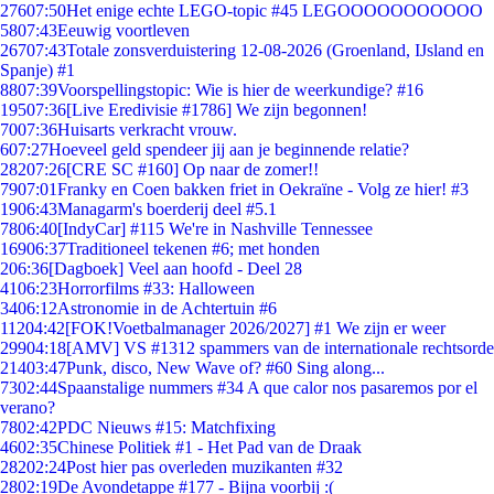
276
07:50
Het enige echte LEGO-topic #45 LEGOOOOOOOOOOO
58
07:43
Eeuwig voortleven
267
07:43
Totale zonsverduistering 12-08-2026 (Groenland, IJsland en
Spanje) #1
88
07:39
Voorspellingstopic: Wie is hier de weerkundige? #16
195
07:36
[Live Eredivisie #1786] We zijn begonnen!
70
07:36
Huisarts verkracht vrouw.
6
07:27
Hoeveel geld spendeer jij aan je beginnende relatie?
282
07:26
[CRE SC #160] Op naar de zomer!!
79
07:01
Franky en Coen bakken friet in Oekraïne - Volg ze hier! #3
19
06:43
Managarm's boerderij deel #5.1
78
06:40
[IndyCar] #115 We're in Nashville Tennessee
169
06:37
Traditioneel tekenen #6; met honden
2
06:36
[Dagboek] Veel aan hoofd - Deel 28
41
06:23
Horrorfilms #33: Halloween
34
06:12
Astronomie in de Achtertuin #6
112
04:42
[FOK!Voetbalmanager 2026/2027] #1 We zijn er weer
299
04:18
[AMV] VS #1312 spammers van de internationale rechtsorde
214
03:47
Punk, disco, New Wave of? #60 Sing along...
73
02:44
Spaanstalige nummers #34 A que calor nos pasaremos por el
verano?
78
02:42
PDC Nieuws #15: Matchfixing
46
02:35
Chinese Politiek #1 - Het Pad van de Draak
282
02:24
Post hier pas overleden muzikanten #32
28
02:19
De Avondetappe #177 - Bijna voorbij :(