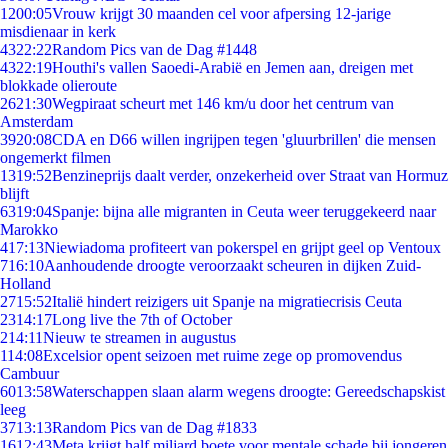
12
00:05
Vrouw krijgt 30 maanden cel voor afpersing 12-jarige
misdienaar in kerk
43
22:22
Random Pics van de Dag #1448
43
22:19
Houthi's vallen Saoedi-Arabië en Jemen aan, dreigen met
blokkade olieroute
26
21:30
Wegpiraat scheurt met 146 km/u door het centrum van
Amsterdam
39
20:08
CDA en D66 willen ingrijpen tegen 'gluurbrillen' die mensen
ongemerkt filmen
13
19:52
Benzineprijs daalt verder, onzekerheid over Straat van Hormuz
blijft
63
19:04
Spanje: bijna alle migranten in Ceuta weer teruggekeerd naar
Marokko
4
17:13
Niewiadoma profiteert van pokerspel en grijpt geel op Ventoux
7
16:10
Aanhoudende droogte veroorzaakt scheuren in dijken Zuid-
Holland
27
15:52
Italië hindert reizigers uit Spanje na migratiecrisis Ceuta
23
14:17
Long live the 7th of October
2
14:11
Nieuw te streamen in augustus
1
14:08
Excelsior opent seizoen met ruime zege op promovendus
Cambuur
60
13:58
Waterschappen slaan alarm wegens droogte: Gereedschapskist
leeg
37
13:13
Random Pics van de Dag #1833
16
12:43
Meta krijgt half miljard boete voor mentale schade bij jongeren