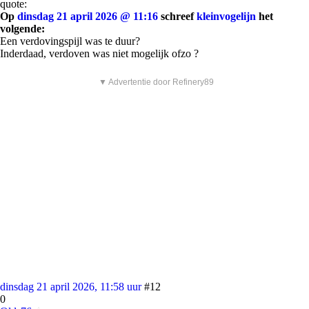
quote:
Op
dinsdag 21 april 2026 @ 11:16
schreef
kleinvogelijn
het
volgende:
Een verdovingspijl was te duur?
Inderdaad, verdoven was niet mogelijk ofzo ?
▼ Advertentie door Refinery89
dinsdag 21 april 2026, 11:58 uur
#12
0