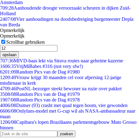
Amsterdam
7
09:28
Aanhoudende droogte veroorzaakt scheuren in dijken Zuid-
Holland
24
07/08
Vier aanhoudingen na doodsbedreiging burgemeester Depla
van Breda
Opmerkelijk
Opmerkelijk
Scrollbar gebruiken
opslaan
7
07:36
MIVD-baas lekt via Strava routes naar geheime kazerne
16
06:35
VrijMiBabes #316 (not very sfw!)
62
01:09
Random Pics van de Dag #1980
12
09:49
Vrouw krijgt 30 maanden cel voor afpersing 12-jarige
misdienaar in kerk
47
09:46
PostNL-bezorger steekt bewoner na ruzie over pakket
35
08/08
Random Pics van de Dag #1979
19
07/08
Random Pics van de Dag #1978
40
06/08
Duitser (93) crasht met quad tegen boom, vier gewonden
66
06/08
Onlyfans-model met G-cup wil als NASA-ambassadeur naar
maan
12
06/08
Capibara's lopen Braziliaans parlementsgebouw Mato Grosso
binnen