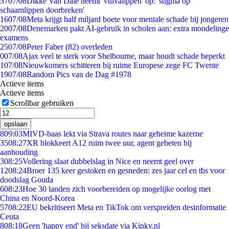
57
07/08
Dikke Van Dale neemt 'vulvalippen' op: 'stigma op
schaamlippen doorbreken'
16
07/08
Meta krijgt half miljard boete voor mentale schade bij jongeren
20
07/08
Denemarken pakt AI-gebruik in scholen aan: extra mondelinge
examens
25
07/08
Peter Faber (82) overleden
0
07/08
Ajax veel te sterk voor Shelbourne, maar houdt schade beperkt
1
07/08
Nieuwkomers schitteren bij ruime Europese zege FC Twente
19
07/08
Random Pics van de Dag #1978
Actieve items
Actieve items
Scrollbar gebruiken
opslaan
8
09:03
MIVD-baas lekt via Strava routes naar geheime kazerne
35
08:27
XR blokkeert A12 ruim twee uur, agent gebeten bij
aanhouding
3
08:25
Vollering slaat dubbelslag in Nice en neemt geel over
12
08:24
Broer 135 keer gestoken en gesneden: zes jaar cel en tbs voor
doodslag Gouda
6
08:23
Hoe 30 landen zich voorbereiden op mogelijke oorlog met
China en Noord-Korea
57
08:22
EU bekritiseert Meta en TikTok om verspreiden desinformatie
Ceuta
8
08:18
Geen 'happy end' bij seksdate via Kinky.nl