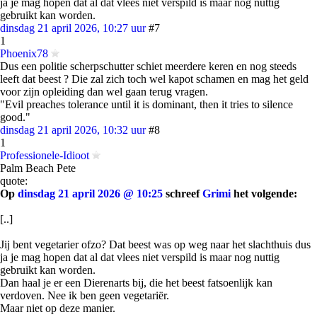
ja je mag hopen dat al dat vlees niet verspild is maar nog nuttig
gebruikt kan worden.
dinsdag 21 april 2026, 10:27 uur
#7
1
Phoenix78
Dus een politie scherpschutter schiet meerdere keren en nog steeds
leeft dat beest ? Die zal zich toch wel kapot schamen en mag het geld
voor zijn opleiding dan wel gaan terug vragen.
"Evil preaches tolerance until it is dominant, then it tries to silence
good."
dinsdag 21 april 2026, 10:32 uur
#8
1
Professionele-Idioot
Palm Beach Pete
quote:
Op
dinsdag 21 april 2026 @ 10:25
schreef
Grimi
het volgende:
[..]
Jij bent vegetarier ofzo? Dat beest was op weg naar het slachthuis dus
ja je mag hopen dat al dat vlees niet verspild is maar nog nuttig
gebruikt kan worden.
Dan haal je er een Dierenarts bij, die het beest fatsoenlijk kan
verdoven. Nee ik ben geen vegetariër.
Maar niet op deze manier.