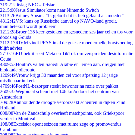
3
19:21
Uitslag NEC - Telstar
22
15:00
Jesus Simulator komt naar Nintendo Switch
31
13:26
Britney Spears: "Ik geloof dat ik heb gefaald als moeder"
48
12:42
VS: kans op Russische aanval op NAVO-land groeit,
munitietekort wordt probleem
12
12:28
Broer 135 keer gestoken en gesneden: zes jaar cel en tbs voor
doodslag Gouda
21
12:17
RIVM vindt PFAS in al de geteste moedermelk, borstvoeding
blijft advies
57
10:16
EU bekritiseert Meta en TikTok om verspreiden desinformatie
Ceuta
43
09:53
Houthi's vallen Saoedi-Arabië en Jemen aan, dreigen met
blokkade olieroute
12
09:49
Vrouw krijgt 30 maanden cel voor afpersing 12-jarige
misdienaar in kerk
47
09:46
PostNL-bezorger steekt bewoner na ruzie over pakket
26
09:32
Wegpiraat scheurt met 146 km/u door het centrum van
Amsterdam
7
09:28
Aanhoudende droogte veroorzaakt scheuren in dijken Zuid-
Holland
0
08/08
Van de Zandschulp overleeft matchpoints, ook Griekspoor
verder in Montreal
1
08/08
Excelsior opent seizoen met ruime zege op promovendus
Cambuur
2
08/08
Nieuw te streamen in augustus