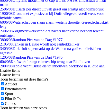
66
06/08
Onlyfans-model met G-cup wil als NASA-ambassadeur naar
maan
25
06/08
Huisarts per direct uit vak gezet om ernstig alcoholmisbruik
19
06/08
Drone met explosieven bij Duits vliegveld voedt vrees voor
hybride aanval
60
06/08
Waterschappen slaan alarm wegens droogte: Gereedschapskist
leeg
24
06/08
Zorgmedewerkster die 's nachts haar vriend bezocht terecht
ontslagen
38
06/08
Random Pics van de Dag #1977
21
05/08
Tanken in België wordt nóg aantrekkelijker
34
05/08
Dirk sluit supermarkt op de Wallen na golf van diefstal en
agressie
12
05/08
Random Pics van de Dag #1976
6
04/08
Kraftwerk brengt ruimteschip terug naar Eindhoven
20
04/08
Apple vecht Britse eis tot inbouwen backdoor in iCloud aan
Laatste items
Laatste items
Toon berichten uit deze thema's
Actueel
Entertainment
Sport
Film & Tv
Games
Toon berichten van deze types