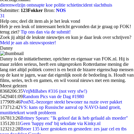
dierenwelzijn
ontsnapte koe
politie
schietincident
slachthuis
Submitter:
123Fokker
Bron:
NOS
31
Help ons; deel dit item als je het leuk vond
Heb je een leuk of interessant bericht gevonden dat je graag op FOK!
terug ziet?
Tip ons dan via de submit!
Zoek jij altijd de leukste nieuwtjes en kun je daar leuk over schrijven?
Meld je aan als nieuwsposter!
Danny
Danny is de initiatiefnemer, oprichter en eigenaar van FOK.nl. Hij is
maar zelden serieus, heeft een uitgesproken Rotterdamse mening die
lang niet altijd politiek correct is en bezit de bizarre eigenschap mensen
op de kast te jagen, waar dat eigenlijk nooit de bedoeling is. Houdt van
films, series, tech en gamen, en wil vooral nieuws met een mening.
Meest gelezen
83682
06:35
VrijMiBabes #316 (not very sfw!)
54294
01:09
Random Pics van de Dag #1980
1779
09:46
PostNL-bezorger steekt bewoner na ruzie over pakket
1737
12:42
VS: kans op Russische aanval op NAVO-land groeit,
munitietekort wordt probleem
1678
13:26
Britney Spears: "Ik geloof dat ik heb gefaald als moeder"
1351
20:11
Geen 'happy end' bij seksdate via Kinky.nl
1232
12:28
Broer 135 keer gestoken en gesneden: zes jaar cel en tbs