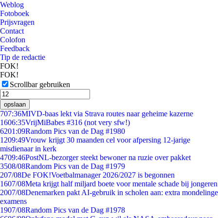
Weblog
Fotoboek
Prijsvragen
Contact
Colofon
Feedback
Tip de redactie
FOK!
FOK!
Scrollbar gebruiken
opslaan
7
07:36
MIVD-baas lekt via Strava routes naar geheime kazerne
16
06:35
VrijMiBabes #316 (not very sfw!)
62
01:09
Random Pics van de Dag #1980
12
09:49
Vrouw krijgt 30 maanden cel voor afpersing 12-jarige
misdienaar in kerk
47
09:46
PostNL-bezorger steekt bewoner na ruzie over pakket
35
08/08
Random Pics van de Dag #1979
2
07/08
De FOK!Voetbalmanager 2026/2027 is begonnen
16
07/08
Meta krijgt half miljard boete voor mentale schade bij jongeren
20
07/08
Denemarken pakt AI-gebruik in scholen aan: extra mondelinge
examens
19
07/08
Random Pics van de Dag #1978