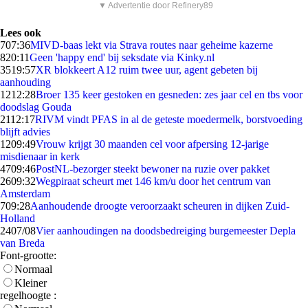
▼ Advertentie door Refinery89
Lees ook
7
07:36
MIVD-baas lekt via Strava routes naar geheime kazerne
8
20:11
Geen 'happy end' bij seksdate via Kinky.nl
35
19:57
XR blokkeert A12 ruim twee uur, agent gebeten bij
aanhouding
12
12:28
Broer 135 keer gestoken en gesneden: zes jaar cel en tbs voor
doodslag Gouda
21
12:17
RIVM vindt PFAS in al de geteste moedermelk, borstvoeding
blijft advies
12
09:49
Vrouw krijgt 30 maanden cel voor afpersing 12-jarige
misdienaar in kerk
47
09:46
PostNL-bezorger steekt bewoner na ruzie over pakket
26
09:32
Wegpiraat scheurt met 146 km/u door het centrum van
Amsterdam
7
09:28
Aanhoudende droogte veroorzaakt scheuren in dijken Zuid-
Holland
24
07/08
Vier aanhoudingen na doodsbedreiging burgemeester Depla
van Breda
Font-grootte:
Normaal
Kleiner
regelhoogte :