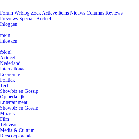
Forum
Weblog
Zoek
Actieve Items
Nieuws
Columns
Reviews
Previews
Specials
Archief
Inloggen
fok.nl
Inloggen
fok.nl
Actueel
Nederland
Internationaal
Economie
Politiek
Tech
Showbiz en Gossip
Opmerkelijk
Entertainment
Showbiz en Gossip
Muziek
Film
Televisie
Media & Cultuur
Bioscoopagenda