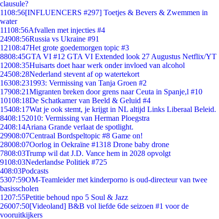
clausule?
11
08:56
[INFLUENCERS #297] Toetjes & Bevers & Zwemmen in
water
111
08:56
Afvallen met injecties #4
249
08:56
Russia vs Ukraine #91
121
08:47
Het grote goedemorgen topic #3
88
08:45
GTA VI #12 GTA VI Extended look 27 Augustus Netflix/YT
120
08:35
Huisarts doet haar werk onder invloed van alcohol
245
08:28
Nederland stevent af op watertekort
163
08:23
1993: Vermissing van Tanja Groen #2
179
08:21
Migranten breken door grens naar Ceuta in Spanje,l #10
101
08:18
De Schatkamer van Beeld & Geluid #4
154
08:17
Wat je ook stemt, je krijgt in NL altijd Links Liberaal Beleid.
84
08:15
2010: Vermissing van Herman Ploegstra
24
08:14
Ariana Grande verlaat de spotlight.
299
08:07
Centraal Bordspeltopic #8 Game on!
280
08:07
Oorlog in Oekraïne #1318 Drone baby drone
78
08:03
Trump wil dat J.D. Vance hem in 2028 opvolgt
91
08:03
Nederlandse Politiek #725
4
08:03
Podcasts
53
07:59
OM-Teamleider met kinderporno is oud-directeur van twee
basisscholen
12
07:55
Petitie behoud npo 5 Soul & Jazz
260
07:50
[Videoland] B&B vol liefde 6de seizoen #1 voor de
vooruitkijkers