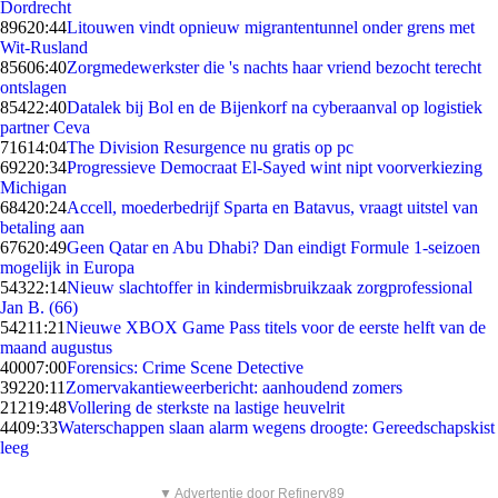
Dordrecht
896
20:44
Litouwen vindt opnieuw migrantentunnel onder grens met
Wit-Rusland
856
06:40
Zorgmedewerkster die 's nachts haar vriend bezocht terecht
ontslagen
854
22:40
Datalek bij Bol en de Bijenkorf na cyberaanval op logistiek
partner Ceva
716
14:04
The Division Resurgence nu gratis op pc
692
20:34
Progressieve Democraat El-Sayed wint nipt voorverkiezing
Michigan
684
20:24
Accell, moederbedrijf Sparta en Batavus, vraagt uitstel van
betaling aan
676
20:49
Geen Qatar en Abu Dhabi? Dan eindigt Formule 1-seizoen
mogelijk in Europa
543
22:14
Nieuw slachtoffer in kindermisbruikzaak zorgprofessional
Jan B. (66)
542
11:21
Nieuwe XBOX Game Pass titels voor de eerste helft van de
maand augustus
400
07:00
Forensics: Crime Scene Detective
392
20:11
Zomervakantieweerbericht: aanhoudend zomers
212
19:48
Vollering de sterkste na lastige heuvelrit
44
09:33
Waterschappen slaan alarm wegens droogte: Gereedschapskist
leeg
▼ Advertentie door Refinery89