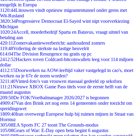
mogelijk in Europa
11
20:44
Litouwen vindt opnieuw migrantentunnel onder grens met
Wit-Rusland
38
20:34
Progressieve Democraat El-Sayed wint nipt voorverkiezing
Michigan
10
20:24
Accell, moederbedrijf Sparta en Batavus, vraagt uitstel van
betaling aan
4
20:11
Zomervakantieweerbericht: aanhoudend zomers
1
19:48
Vollering de sterkste na lastige heuvelrit
6
14:04
The Division Resurgence nu gratis op pc
24
12:52
Hackers roven Coldcard-bitcoinwallets leeg voor 114 miljoen
dollar
41
12:15
Doorwerken na AOW-leeftijd vaker vastgelegd in cao's, moet
werken na je 67e de norm worden?
32
11:40
Vinted-foto's van vrouwen massaal gedeeld op seksfora
1
11:21
Nieuwe XBOX Game Pass titels voor de eerste helft van de
maand augustus
2
09:50
De FOK!Voetbalmanager 2026/2027 is begonnen
49
09:47
Van den Brink zet nog eens 14 gemeenten onder toezicht om
spreidingswet
18
09:40
Iran overweegt Europese hulp bij ruimen mijnen in Straat van
Hormuz
3
05/08
EA Sports FC 27 toont The Grounds-modus
1
05/08
Gears of War: E-Day open beta begint 6 augustus
36
05/08
Pentagon verbruikt meer raketten dan kan worden aangevuld,