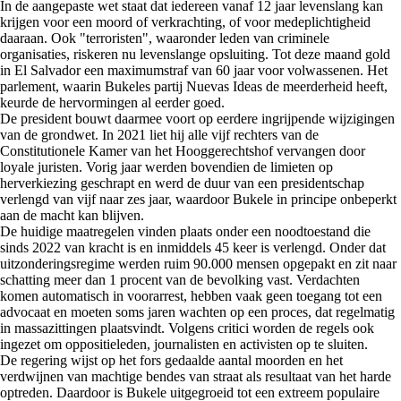
In de aangepaste wet staat dat iedereen vanaf 12 jaar levenslang kan
krijgen voor een moord of verkrachting, of voor medeplichtigheid
daaraan. Ook "terroristen", waaronder leden van criminele
organisaties, riskeren nu levenslange opsluiting. Tot deze maand gold
in El Salvador een maximumstraf van 60 jaar voor volwassenen. Het
parlement, waarin Bukeles partij Nuevas Ideas de meerderheid heeft,
keurde de hervormingen al eerder goed.
De president bouwt daarmee voort op eerdere ingrijpende wijzigingen
van de grondwet. In 2021 liet hij alle vijf rechters van de
Constitutionele Kamer van het Hooggerechtshof vervangen door
loyale juristen. Vorig jaar werden bovendien de limieten op
herverkiezing geschrapt en werd de duur van een presidentschap
verlengd van vijf naar zes jaar, waardoor Bukele in principe onbeperkt
aan de macht kan blijven.
De huidige maatregelen vinden plaats onder een noodtoestand die
sinds 2022 van kracht is en inmiddels 45 keer is verlengd. Onder dat
uitzonderingsregime werden ruim 90.000 mensen opgepakt en zit naar
schatting meer dan 1 procent van de bevolking vast. Verdachten
komen automatisch in voorarrest, hebben vaak geen toegang tot een
advocaat en moeten soms jaren wachten op een proces, dat regelmatig
in massazittingen plaatsvindt. Volgens critici worden de regels ook
ingezet om oppositieleden, journalisten en activisten op te sluiten.
De regering wijst op het fors gedaalde aantal moorden en het
verdwijnen van machtige bendes van straat als resultaat van het harde
optreden. Daardoor is Bukele uitgegroeid tot een extreem populaire