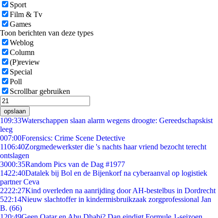
Sport
Film & Tv
Games
Toon berichten van deze types
Weblog
Column
(P)review
Special
Poll
Scrollbar gebruiken
opslaan
1
09:33
Waterschappen slaan alarm wegens droogte: Gereedschapskist
leeg
0
07:00
Forensics: Crime Scene Detective
11
06:40
Zorgmedewerkster die 's nachts haar vriend bezocht terecht
ontslagen
30
00:35
Random Pics van de Dag #1977
14
22:40
Datalek bij Bol en de Bijenkorf na cyberaanval op logistiek
partner Ceva
22
22:27
Kind overleden na aanrijding door AH-bestelbus in Dordrecht
5
22:14
Nieuw slachtoffer in kindermisbruikzaak zorgprofessional Jan
B. (66)
1
20:49
Geen Qatar en Abu Dhabi? Dan eindigt Formule 1-seizoen