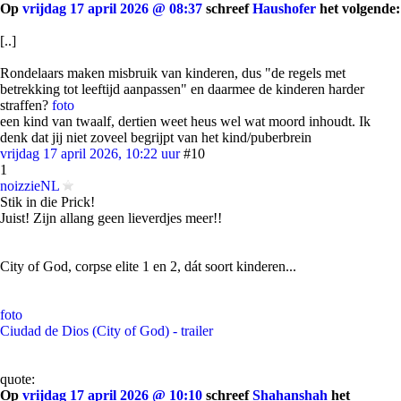
Op
vrijdag 17 april 2026 @ 08:37
schreef
Haushofer
het volgende:
[..]
Rondelaars maken misbruik van kinderen, dus "de regels met
betrekking tot leeftijd aanpassen" en daarmee de kinderen harder
straffen?
foto
een kind van twaalf, dertien weet heus wel wat moord inhoudt. Ik
denk dat jij niet zoveel begrijpt van het kind/puberbrein
vrijdag 17 april 2026, 10:22 uur
#10
1
noizzieNL
Stik in die Prick!
Juist! Zijn allang geen lieverdjes meer!!
City of God, corpse elite 1 en 2, dát soort kinderen...
foto
Ciudad de Dios (City of God) - trailer
quote:
Op
vrijdag 17 april 2026 @ 10:10
schreef
Shahanshah
het