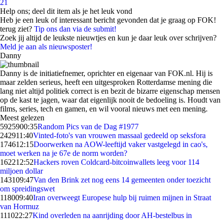
21
Help ons; deel dit item als je het leuk vond
Heb je een leuk of interessant bericht gevonden dat je graag op FOK!
terug ziet?
Tip ons dan via de submit!
Zoek jij altijd de leukste nieuwtjes en kun je daar leuk over schrijven?
Meld je aan als nieuwsposter!
Danny
Danny is de initiatiefnemer, oprichter en eigenaar van FOK.nl. Hij is
maar zelden serieus, heeft een uitgesproken Rotterdamse mening die
lang niet altijd politiek correct is en bezit de bizarre eigenschap mensen
op de kast te jagen, waar dat eigenlijk nooit de bedoeling is. Houdt van
films, series, tech en gamen, en wil vooral nieuws met een mening.
Meest gelezen
59259
00:35
Random Pics van de Dag #1977
2429
11:40
Vinted-foto's van vrouwen massaal gedeeld op seksfora
1746
12:15
Doorwerken na AOW-leeftijd vaker vastgelegd in cao's,
moet werken na je 67e de norm worden?
1622
12:52
Hackers roven Coldcard-bitcoinwallets leeg voor 114
miljoen dollar
1431
09:47
Van den Brink zet nog eens 14 gemeenten onder toezicht
om spreidingswet
1180
09:40
Iran overweegt Europese hulp bij ruimen mijnen in Straat
van Hormuz
1110
22:27
Kind overleden na aanrijding door AH-bestelbus in