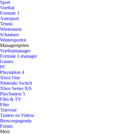
Sport
Voetbal
Formule 1
Autosport
Tennis
Wielrennen
Schaatsen
Wintersporten
Managerspelen
Voetbalmanager
Formule 1-manager
Games
PC
Playstation 4
Xbox One
Nintendo Switch
Xbox Series X|S
PlayStation 5
Film & TV
Film
Televisie
Trailers en Videos
Bioscoopagenda
Forum
Meer