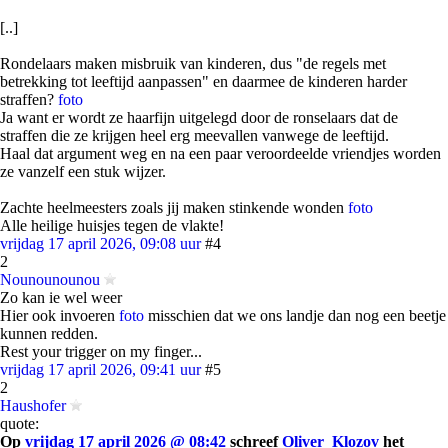
[..]
Rondelaars maken misbruik van kinderen, dus "de regels met
betrekking tot leeftijd aanpassen" en daarmee de kinderen harder
straffen?
foto
Ja want er wordt ze haarfijn uitgelegd door de ronselaars dat de
straffen die ze krijgen heel erg meevallen vanwege de leeftijd.
Haal dat argument weg en na een paar veroordeelde vriendjes worden
ze vanzelf een stuk wijzer.
Zachte heelmeesters zoals jij maken stinkende wonden
foto
Alle heilige huisjes tegen de vlakte!
vrijdag 17 april 2026, 09:08 uur
#4
2
Nounounounou
Zo kan ie wel weer
Hier ook invoeren
foto
misschien dat we ons landje dan nog een beetje
kunnen redden.
Rest your trigger on my finger...
vrijdag 17 april 2026, 09:41 uur
#5
2
Haushofer
quote:
Op
vrijdag 17 april 2026 @ 08:42
schreef
Oliver_Klozov
het