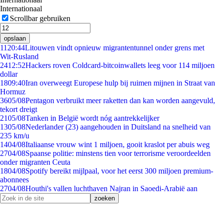
Internationaal
Scrollbar gebruiken
opslaan
11
20:44
Litouwen vindt opnieuw migrantentunnel onder grens met
Wit-Rusland
24
12:52
Hackers roven Coldcard-bitcoinwallets leeg voor 114 miljoen
dollar
18
09:40
Iran overweegt Europese hulp bij ruimen mijnen in Straat van
Hormuz
36
05/08
Pentagon verbruikt meer raketten dan kan worden aangevuld,
tekort dreigt
21
05/08
Tanken in België wordt nóg aantrekkelijker
13
05/08
Nederlander (23) aangehouden in Duitsland na snelheid van
235 km/u
14
04/08
Italiaanse vrouw wint 1 miljoen, gooit kraslot per abuis weg
27
04/08
Spaanse politie: minstens tien voor terrorisme veroordeelden
onder migranten Ceuta
18
04/08
Spotify bereikt mijlpaal, voor het eerst 300 miljoen premium-
abonnees
27
04/08
Houthi's vallen luchthaven Najran in Saoedi-Arabië aan