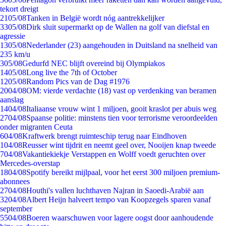
tekort dreigt
21
05/08
Tanken in België wordt nóg aantrekkelijker
33
05/08
Dirk sluit supermarkt op de Wallen na golf van diefstal en
agressie
13
05/08
Nederlander (23) aangehouden in Duitsland na snelheid van
235 km/u
3
05/08
Gedurfd NEC blijft overeind bij Olympiakos
14
05/08
Long live the 7th of October
12
05/08
Random Pics van de Dag #1976
20
04/08
OM: vierde verdachte (18) vast op verdenking van beramen
aanslag
14
04/08
Italiaanse vrouw wint 1 miljoen, gooit kraslot per abuis weg
27
04/08
Spaanse politie: minstens tien voor terrorisme veroordeelden
onder migranten Ceuta
6
04/08
Kraftwerk brengt ruimteschip terug naar Eindhoven
1
04/08
Reusser wint tijdrit en neemt geel over, Nooijen knap tweede
7
04/08
Vakantiekiekje Verstappen en Wolff voedt geruchten over
Mercedes-overstap
18
04/08
Spotify bereikt mijlpaal, voor het eerst 300 miljoen premium-
abonnees
27
04/08
Houthi's vallen luchthaven Najran in Saoedi-Arabië aan
32
04/08
Albert Heijn halveert tempo van Koopzegels sparen vanaf
september
55
04/08
Boeren waarschuwen voor lagere oogst door aanhoudende