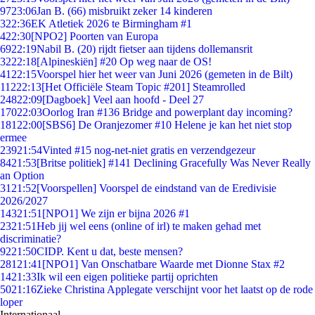
97
23:06
Jan B. (66) misbruikt zeker 14 kinderen
3
22:36
EK Atletiek 2026 te Birmingham #1
4
22:30
[NPO2] Poorten van Europa
69
22:19
Nabil B. (20) rijdt fietser aan tijdens dollemansrit
32
22:18
[Alpineskiën] #20 Op weg naar de OS!
41
22:15
Voorspel hier het weer van Juni 2026 (gemeten in de Bilt)
112
22:13
[Het Officiële Steam Topic #201] Steamrolled
248
22:09
[Dagboek] Veel aan hoofd - Deel 27
170
22:03
Oorlog Iran #136 Bridge and powerplant day incoming?
181
22:00
[SBS6] De Oranjezomer #10 Helene je kan het niet stop
ermee
239
21:54
Vinted #15 nog-net-niet gratis en verzendgezeur
84
21:53
[Britse politiek] #141 Declining Gracefully Was Never Really
an Option
31
21:52
[Voorspellen] Voorspel de eindstand van de Eredivisie
2026/2027
143
21:51
[NPO1] We zijn er bijna 2026 #1
23
21:51
Heb jij wel eens (online of irl) te maken gehad met
discriminatie?
92
21:50
CIDP. Kent u dat, beste mensen?
281
21:41
[NPO1] Van Onschatbare Waarde met Dionne Stax #2
14
21:33
Ik wil een eigen politieke partij oprichten
50
21:16
Zieke Christina Applegate verschijnt voor het laatst op de rode
loper
Internationaal