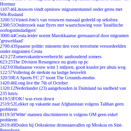
Hormuz
11
07:46
Litouwen vindt opnieuw migrantentunnel onder grens met
Wit-Rusland
32
00:51
Vinted-foto's van vrouwen massaal gedeeld op seksfora
23
00:51
Onderzoek naar flyers met waarschuwing voor 'Israëlische
oorlogsmisdadigers'
30
00:44
Ceuta-leider noemt Marokkaanse grensaanval door migranten
'gruweldaad'
27
00:43
Spaanse politie: minstens tien voor terrorisme veroordeelden
onder migranten Ceuta
4
23:27
Zomervakantieweerbericht: aanhoudend zomers
6
23:25
The Division Resurgence nu gratis op pc
14
23:03
Italiaanse vrouw wint 1 miljoen, gooit kraslot per abuis weg
1
22:57
Vollering de sterkste na lastige heuvelrit
3
20:59
EA Sports FC 27 toont The Grounds-modus
14
20:46
Long live the 7th of October
13
20:12
Nederlander (23) aangehouden in Duitsland na snelheid van
235 km/u
6
19:53
FOK! was even down
25
19:52
Lekker op vakantie naar Afghanistan volgens Taliban geen
probleem
81
19:50
'Witte' mannen discrimineren is volgens OM geen enkel
probleem
26
19:49
Doden bij Oekraïense droneaanvallen op Moskou en Sint-
Petersburg