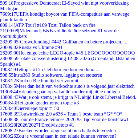
5
09:18
Progressieve Democraat El-Sayed wint nipt voorverkiezing
Michigan
76
09:17
UEFA kondigt boycot van FIFA-competities aan vanwege
plan Infantino
8
09:14
[ATP Tour] #169 Tosti Tallon back on fire
211
09:08
[Videoland] B&B vol liefde 6de seizoen #1 voor de
vooruitkijkers
282
09:05
[Crowdfunding] #442 Golfbanen en betere projecten.....
206
09:02
Russia vs Ukraine #91
262
09:00
Het enige echte LEGO-topic #45 LEGOOOOOOOOOOO
236
08:59
Totale zonsverduistering 12-08-2026 (Groenland, IJsland en
Spanje) #1
19
08:59
Teltopic #1557 tel door en door en door....
5
08:55
Insta360 Studio software, lagging en stotteren
13
08:52
Koot en Bie hun tijd ver vooruit..................
17
08:45
Meer dan helft van verkochte auto's is volgend jaar elektrisch
113
08:44
Vrienden gaan op vakantie zonder mij uit te nodigen
138
08:43
Wat je ook stemt, je krijgt in NL altijd Links Liberaal Beleid.
90
08:43
Het grote goedemorgen topic #3
37
08:40
Dierenlepeltopic #150
176
08:39
Touwtrekken 2.0 #636 - Team 1 beste team *G* *O*
156
08:38
Tour de France femmes 2026 #3 Tijd voor de borstcrawl
21
08:28
[2026/2027] Eredivisietoto #1
178
08:27
Boeken worden opgekocht om chatbots te voeden
19
08:26
Zou je vreemdgaan in een relatie kunnen vergeven?