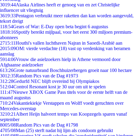
30
19:44
Alaska Airlines heeft er genoeg van en zet Christelijke
influencer uit vliegtuig
36
19:33
Pentagon verbruikt meer raketten dan kan worden aangevuld,
tekort dreigt
1
18:54
Gears of War: E-Day open beta begint 6 augustus
18
18:16
Spotify bereikt mijlpaal, voor het eerst 300 miljoen premium-
abonnees
27
15:11
Houthi's vallen luchthaven Najran in Saoedi-Arabië aan
20
15:09
OM: vierde verdachte (18) vast op verdenking van beramen
aanslag
59
14:06
Vrouw die asielzoekers hielp in Athene vermoord door
Afghaanse asielzoeker
6
13:26
Grote natuurbrand Boschhuizerbergen groeit naar 100 hectare
30
12:35
Random Pics van de Dag #1973
3
12:28
Gedurfd NEC blijft overeind bij Olympiakos
5
12:04
Control Resonant kost je 30 uur om uit te spelen
1
11:47
Nieuwe XBOX Game Pass titels voor de eerste helft van de
maand augustus
7
10:24
Vakantiekiekje Verstappen en Wolff voedt geruchten over
Mercedes-overstap
32
10:21
Albert Heijn halveert tempo van Koopzegels sparen vanaf
september
80
05/08
Random Pics van de Dag #1798
47
05/08
Man (25) sterft nadat hij lijm als condoom gebruikt
41
05/08
Regering VS geeft scholen die 'genderidentiteit' van kinderen