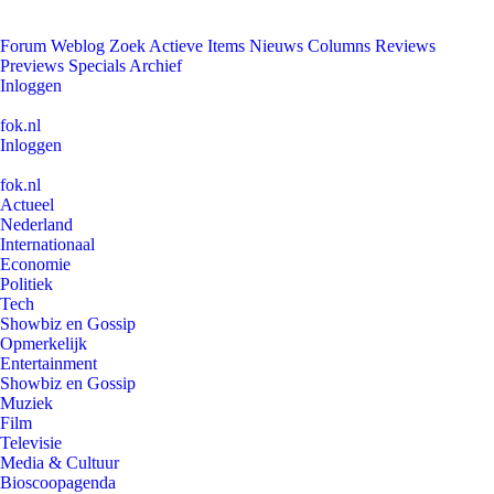
Forum
Weblog
Zoek
Actieve Items
Nieuws
Columns
Reviews
Previews
Specials
Archief
Inloggen
fok.nl
Inloggen
fok.nl
Actueel
Nederland
Internationaal
Economie
Politiek
Tech
Showbiz en Gossip
Opmerkelijk
Entertainment
Showbiz en Gossip
Muziek
Film
Televisie
Media & Cultuur
Bioscoopagenda