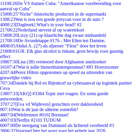
111
08:26
De VS framen Cuba: "Amerikaanse voorbereiding voor
aanval op Cuba"
150
08:25
"Niche"-historische producten in de supermarkt
13
08:23
Wat is nou een goede jerrycan voor in de auto ?
40
08:23
[Dagboek] What's in your head? #2
217
08:22
Nederland stevent af op watertekort
158
08:20
Lizzy (21) op klaarlichte dag zwaar mishandeld
217
08:18
De Avondetappe #176 - Met Ellen ten Damme.
48
08:05
Abdul A. (27) als afperser "Fleur" door het leven
218
08:01
GR: Elk glas alcohol is riskant, geen bewijs voor gunstig
effect
108
07:50
Lisa (38) vermoord door Afghaanse asielzoeker
161
07:47
Wat is jullie binnenhuistemperatuur? #81 Horrorzomer
42
07:44
Perez Hilton opgenomen op spoed na uitzenden van
gruwelijke video
7
07:34
Datalek bij Bol en Bijenkorf na cyberaanval op logistiek partner
Ceva
138
07:33
[AKQ] #3384 Topic met vragen. En soms goede
antwoorden.
37
07:27
[Eva vd Wijdeven] geruchten over dakloosheid
9
07:10
Wat is dit jaar de ultieme zomerhit?
48
07:04
[Wielrennen #616] Brennan!
40
07:03
[Netflix #210] TUDUM
60
07:00
De neergang van Duitsland als lichtend voorbeeld #3
38
06:32
Voorspel hier het weer voor het gehele jaar 2026