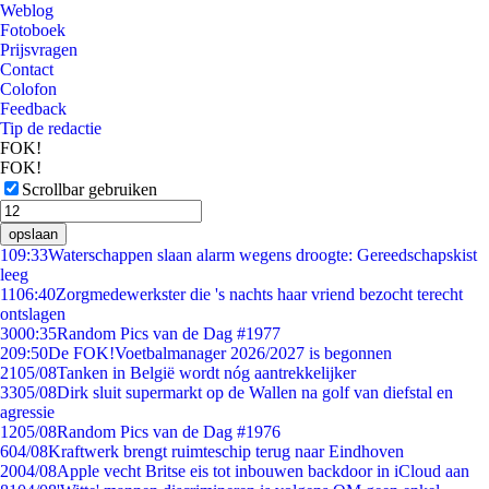
Weblog
Fotoboek
Prijsvragen
Contact
Colofon
Feedback
Tip de redactie
FOK!
FOK!
Scrollbar gebruiken
opslaan
1
09:33
Waterschappen slaan alarm wegens droogte: Gereedschapskist
leeg
11
06:40
Zorgmedewerkster die 's nachts haar vriend bezocht terecht
ontslagen
30
00:35
Random Pics van de Dag #1977
2
09:50
De FOK!Voetbalmanager 2026/2027 is begonnen
21
05/08
Tanken in België wordt nóg aantrekkelijker
33
05/08
Dirk sluit supermarkt op de Wallen na golf van diefstal en
agressie
12
05/08
Random Pics van de Dag #1976
6
04/08
Kraftwerk brengt ruimteschip terug naar Eindhoven
20
04/08
Apple vecht Britse eis tot inbouwen backdoor in iCloud aan