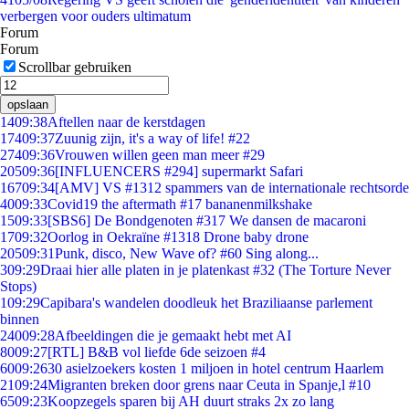
verbergen voor ouders ultimatum
Forum
Forum
Scrollbar gebruiken
opslaan
14
09:38
Aftellen naar de kerstdagen
174
09:37
Zuunig zijn, it's a way of life! #22
274
09:36
Vrouwen willen geen man meer #29
205
09:36
[INFLUENCERS #294] supermarkt Safari
167
09:34
[AMV] VS #1312 spammers van de internationale rechtsorde
40
09:33
Covid19 the aftermath #17 bananenmilkshake
15
09:33
[SBS6] De Bondgenoten #317 We dansen de macaroni
17
09:32
Oorlog in Oekraïne #1318 Drone baby drone
205
09:31
Punk, disco, New Wave of? #60 Sing along...
3
09:29
Draai hier alle platen in je platenkast #32 (The Torture Never
Stops)
1
09:29
Capibara's wandelen doodleuk het Braziliaanse parlement
binnen
240
09:28
Afbeeldingen die je gemaakt hebt met AI
80
09:27
[RTL] B&B vol liefde 6de seizoen #4
60
09:26
30 asielzoekers kosten 1 miljoen in hotel centrum Haarlem
21
09:24
Migranten breken door grens naar Ceuta in Spanje,l #10
65
09:23
Koopzegels sparen bij AH duurt straks 2x zo lang