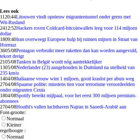
Lees ook
11
20:44
Litouwen vindt opnieuw migrantentunnel onder grens met
Wit-Rusland
24
12:52
Hackers roven Coldcard-bitcoinwallets leeg voor 114 miljoen
dollar
18
09:40
Iran overweegt Europese hulp bij ruimen mijnen in Straat van
Hormuz
36
05/08
Pentagon verbruikt meer raketten dan kan worden aangevuld,
tekort dreigt
21
05/08
Tanken in België wordt nóg aantrekkelijker
13
05/08
Nederlander (23) aangehouden in Duitsland na snelheid van
235 km/u
14
04/08
Italiaanse vrouw wint 1 miljoen, gooit kraslot per abuis weg
27
04/08
Spaanse politie: minstens tien voor terrorisme veroordeelden
onder migranten Ceuta
18
04/08
Spotify bereikt mijlpaal, voor het eerst 300 miljoen premium-
abonnees
27
04/08
Houthi's vallen luchthaven Najran in Saoedi-Arabië aan
Font-grootte:
Normaal
Kleiner
regelhoogte :
Normaal