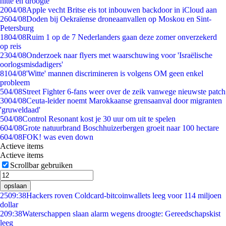
hitte en droogte
20
04/08
Apple vecht Britse eis tot inbouwen backdoor in iCloud aan
26
04/08
Doden bij Oekraïense droneaanvallen op Moskou en Sint-
Petersburg
18
04/08
Ruim 1 op de 7 Nederlanders gaan deze zomer onverzekerd
op reis
23
04/08
Onderzoek naar flyers met waarschuwing voor 'Israëlische
oorlogsmisdadigers'
81
04/08
'Witte' mannen discrimineren is volgens OM geen enkel
probleem
5
04/08
Street Fighter 6-fans weer over de zeik vanwege nieuwste patch
30
04/08
Ceuta-leider noemt Marokkaanse grensaanval door migranten
'gruweldaad'
5
04/08
Control Resonant kost je 30 uur om uit te spelen
6
04/08
Grote natuurbrand Boschhuizerbergen groeit naar 100 hectare
6
04/08
FOK! was even down
Actieve items
Actieve items
Scrollbar gebruiken
opslaan
25
09:38
Hackers roven Coldcard-bitcoinwallets leeg voor 114 miljoen
dollar
2
09:38
Waterschappen slaan alarm wegens droogte: Gereedschapskist
leeg