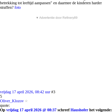
betrekking tot leeftijd aanpassen" en daarmee de kinderen harder
straffen?
foto
▼ Advertentie door Refinery89
vrijdag 17 april 2026, 08:42 uur
#3
5
Oliver_Klozov
quote:
Op
vrijdag 17 april 2026 @ 08:37
schreef
Haushofer
het volgende: