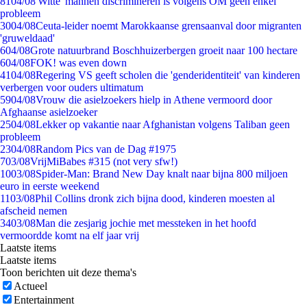
81
04/08
'Witte' mannen discrimineren is volgens OM geen enkel
probleem
30
04/08
Ceuta-leider noemt Marokkaanse grensaanval door migranten
'gruweldaad'
6
04/08
Grote natuurbrand Boschhuizerbergen groeit naar 100 hectare
6
04/08
FOK! was even down
41
04/08
Regering VS geeft scholen die 'genderidentiteit' van kinderen
verbergen voor ouders ultimatum
59
04/08
Vrouw die asielzoekers hielp in Athene vermoord door
Afghaanse asielzoeker
25
04/08
Lekker op vakantie naar Afghanistan volgens Taliban geen
probleem
23
04/08
Random Pics van de Dag #1975
7
03/08
VrijMiBabes #315 (not very sfw!)
10
03/08
Spider-Man: Brand New Day knalt naar bijna 800 miljoen
euro in eerste weekend
11
03/08
Phil Collins dronk zich bijna dood, kinderen moesten al
afscheid nemen
34
03/08
Man die zesjarig jochie met messteken in het hoofd
vermoordde komt na elf jaar vrij
Laatste items
Laatste items
Toon berichten uit deze thema's
Actueel
Entertainment