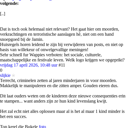
volgende:
[..]
Dat is toch ook helemaal niet relevant? Het gaat hier om moorden,
verkrachtingen en terroristische aanslagen hè, niet om een hand
snoepgoed bij de Jamin.
Huisregels horen leidend te zijn bij verwijderen van posts, en niet op
basis van willekeur of onwelgevallige meningen!
Sehr schnell fur Wappies verboten: het sociale, culturele,
maatschappelijke en festivale leven. Welk logo krijgen we opgeprikt?
vrijdag 17 april 2026, 10:48 uur
#11
0
slijkie
Terrecht, criminelen zetten al jaren minderjaren in voor moorden.
Makkelijk te manipuleren en die zitten amper. Gouden eieren dus.
Dit laat ouders weten om de kinderen deze nieuwe consequenties erin
te stampen... want anders zijn ze hun kind levenslang kwijt.
Het zal echt niet alles oplossen maar al is het al maar 1 kind minder is
het een succes.
Top kerel die Bukele
foto