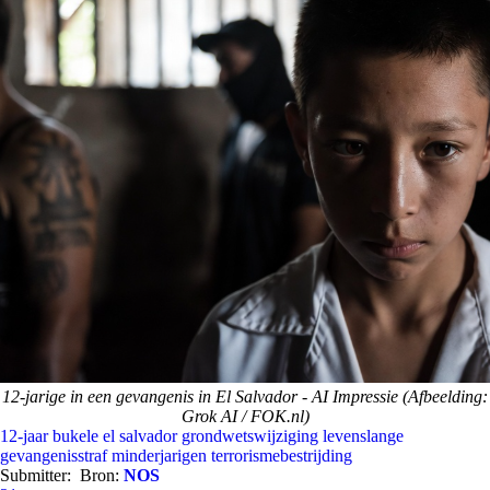
12-jarige in een gevangenis in El Salvador - AI Impressie (Afbeelding:
Grok AI / FOK.nl)
12-jaar
bukele
el salvador
grondwetswijziging
levenslange
gevangenisstraf
minderjarigen
terrorismebestrijding
Submitter:
Bron:
NOS