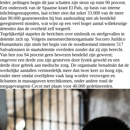
leider; peilingen begin dit jaar schatten zijn steun op ruim 90 procent.
Een onderzoek van de Spaanse krant El País, op basis van interne
inlichtingenrapporten, laat echter zien dat zeker 33.000 van de meer
dan 90.000 gearresteerden bij hun aanhouding niet als bendelid
geregistreerd stonden, wat wijst op een veel hoger aantal willekeurige
detenties dan de overheid zelf toegeeft.
Tegelijkertijd stapelen de berichten over misbruik en sterfgevallen in
detentie zich op. Volgens mensenrechtenorganisatie Socorro Jurídico
Humanitario zijn sinds het begin van de noodtoestand minstens 517
Salvadoranen in staatsdetentie overleden zonder dat zij zijn berecht.
Van hen zou 94 procent geen bewezen bendelid zijn geweest;
ongeveer een derde zou zijn gestorven door fysiek geweld en een
derde door gebrek aan medische zorg. De organisatie benadrukt dat de
werkelijke aantallen vermoedelijk meer dan twee keer zo hoog zijn,
onder meer omdat overlijdens vaak lang worden verzwegen en
lichamen in massagraven terechtkomen, onder andere rond de
megagevangenis Cecot met plaats voor 40.000 gedetineerden.