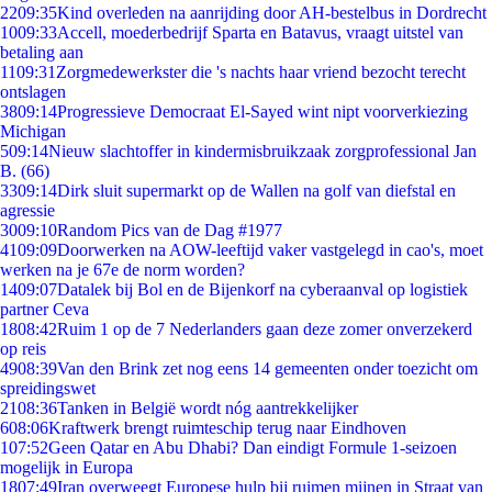
22
09:35
Kind overleden na aanrijding door AH-bestelbus in Dordrecht
10
09:33
Accell, moederbedrijf Sparta en Batavus, vraagt uitstel van
betaling aan
11
09:31
Zorgmedewerkster die 's nachts haar vriend bezocht terecht
ontslagen
38
09:14
Progressieve Democraat El-Sayed wint nipt voorverkiezing
Michigan
5
09:14
Nieuw slachtoffer in kindermisbruikzaak zorgprofessional Jan
B. (66)
33
09:14
Dirk sluit supermarkt op de Wallen na golf van diefstal en
agressie
30
09:10
Random Pics van de Dag #1977
41
09:09
Doorwerken na AOW-leeftijd vaker vastgelegd in cao's, moet
werken na je 67e de norm worden?
14
09:07
Datalek bij Bol en de Bijenkorf na cyberaanval op logistiek
partner Ceva
18
08:42
Ruim 1 op de 7 Nederlanders gaan deze zomer onverzekerd
op reis
49
08:39
Van den Brink zet nog eens 14 gemeenten onder toezicht om
spreidingswet
21
08:36
Tanken in België wordt nóg aantrekkelijker
6
08:06
Kraftwerk brengt ruimteschip terug naar Eindhoven
1
07:52
Geen Qatar en Abu Dhabi? Dan eindigt Formule 1-seizoen
mogelijk in Europa
18
07:49
Iran overweegt Europese hulp bij ruimen mijnen in Straat van