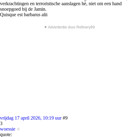
verkrachtingen en terroristische aanslagen hè, niet om een hand
snoepgoed bij de Jamin.
Quisque est barbarus alii
▼ Advertentie door Refinery89
vrijdag 17 april 2026, 10:19 uur
#9
3
woessie
quote: