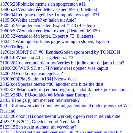
187
06:23
Politieke meme's en spotprenten #11
139
06:21
Verander één letter: Expert #91 (10 letters)
19
06:04
Het grote dagelijkse Trump nieuws topic #31
41
05:58
Welke accu's? en halen uit Asie?
46
05:55
Verander één letter: Expert #143 (9 letters)
196
05:53
Verander een letter expert (7lettereditie) #50
11
05:52
Verander één letter. Expert # 75 (8 letters)
10
04:15
Woningtekort: dus ga je woningen slopen, logisch
1
02:09
Vliegen
127
01:48
[DRT SC] #6: RendacGoden sponsored by TONZON
169
01:08
Vandaag 40 jaar geleden... #3
21
00:28
Hoe veranderde rouw/verlies bij jullie door de jaren heen?
119
00:26
[WLR SC #417] Nieuw deel openen was kaputt
34
00:21
Hoe kom je van egels af?
163
00:00
[PlayStation #184] Nieuw deel
234
23:41
Speciaalbieren #80: another one bites the dust
100
23:39
Man zoekt mij en bedreigt mij, nadat ik met zijn zoon sprak
142
23:36
De EU-politiek #6 Musk naar Europa!
2
23:24
Hoe ga jij om met een relatiebreuk?
0
23:23
Litouwen vindt opnieuw migrantentunnel onder grens met Wit-
Rusland
38
23:20
Zoon(11) onderneemt werkelijk geen reet in de vakantie
49
23:19
[NPO1] Goedenavond Nederland
51
23:15
Een gezin stichten uit verveling?
27
23:13
Voorspel hier het weer van Juli 2026 (gemeten in de Bilt)