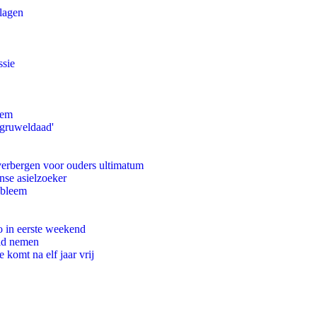
slagen
ssie
eem
'gruweldaad'
 verbergen voor ouders ultimatum
nse asielzoeker
obleem
o in eerste weekend
eid nemen
komt na elf jaar vrij