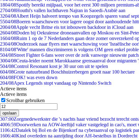
18
04/08
Spotify bereikt mijlpaal, voor het eerst 300 miljoen premium-
27
04/08
Houthi's vallen luchthaven Najran in Saoedi-Arabië aan
32
04/08
Albert Heijn halveert tempo van Koopzegels sparen vanaf sep
55
04/08
Boeren waarschuwen voor lagere oogst door aanhoudende hitt
20
04/08
Apple vecht Britse eis tot inbouwen backdoor in iCloud aan
26
04/08
Doden bij Oekraïense droneaanvallen op Moskou en Sint-Pete
16
04/08
Ruim 1 op de 7 Nederlanders gaan deze zomer onverzekerd op
23
04/08
Onderzoek naar flyers met waarschuwing voor 'Israëlische oor
81
04/08
'Witte' mannen discrimineren is volgens OM geen enkel probl
5
04/08
Street Fighter 6-fans weer over de zeik vanwege nieuwste patch
30
04/08
Ceuta-leider noemt Marokkaanse grensaanval door migranten 
5
04/08
Control Resonant kost je 30 uur om uit te spelen
6
04/08
Grote natuurbrand Boschhuizerbergen groeit naar 100 hectare
6
04/08
FOK! was even down
2
04/08
Apex Legends stopt vandaag op Nintendo Switch
Actieve items
Actieve items
Scrollbar gebruiken
opslaan
3
07:00
Zorgmedewerkster die 's nachts haar vriend bezocht terecht ont
40
06:59
Doorwerken na AOW-leeftijd vaker vastgelegd in cao's, moet
11
06:42
Datalek bij Bol en de Bijenkorf na cyberaanval op logistiek pa
16
06:40
Kind overleden na aanrijding door AH-bestelbus in Dordrecht