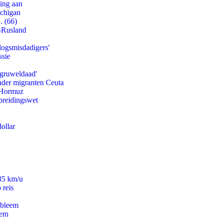
ling aan
ichigan
. (66)
-Rusland
logsmisdadigers'
ssie
'gruweldaad'
onder migranten Ceuta
n Hormuz
preidingswet
ollar
235 km/u
 reis
obleem
eem