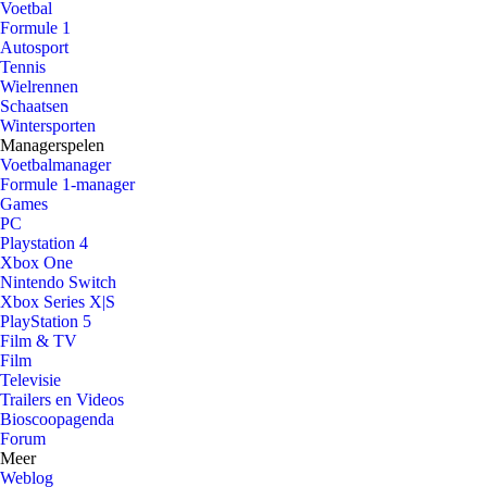
Voetbal
Formule 1
Autosport
Tennis
Wielrennen
Schaatsen
Wintersporten
Managerspelen
Voetbalmanager
Formule 1-manager
Games
PC
Playstation 4
Xbox One
Nintendo Switch
Xbox Series X|S
PlayStation 5
Film & TV
Film
Televisie
Trailers en Videos
Bioscoopagenda
Forum
Meer
Weblog