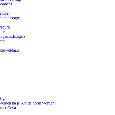
abonnees
tember
e en droogte
rsburg
 reis
logsmisdadigers'
eem
'gruweldaad'
slagen
 werken na je 67e de norm worden?
rtner Ceva