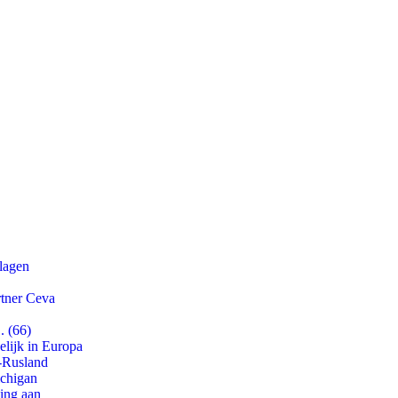
slagen
rtner Ceva
. (66)
lijk in Europa
-Rusland
ichigan
ling aan