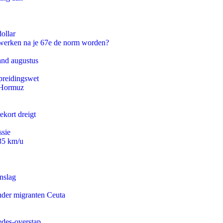
ollar
 werken na je 67e de norm worden?
and augustus
preidingswet
n Hormuz
ekort dreigt
ssie
235 km/u
nslag
onder migranten Ceuta
edes-overstap