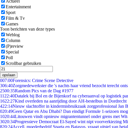
Actueel
Entertainment
Sport
Film & Tv
Games
Toon berichten van deze types
Weblog
Column
(P)review
Special
Poll
Scrollbar gebruiken
opslaan
0
07:00
Forensics: Crime Scene Detective
3
06:40
Zorgmedewerkster die 's nachts haar vriend bezocht terecht ont
25
00:35
Random Pics van de Dag #1977
11
22:40
Datalek bij Bol en de Bijenkorf na cyberaanval op logistiek pa
16
22:27
Kind overleden na aanrijding door AH-bestelbus in Dordrecht
4
22:14
Nieuw slachtoffer in kindermisbruikzaak zorgprofessional Jan B
0
20:49
Geen Qatar en Abu Dhabi? Dan eindigt Formule 1-seizoen moge
10
20:44
Litouwen vindt opnieuw migrantentunnel onder grens met Wit
30
20:34
Progressieve Democraat El-Sayed wint nipt voorverkiezing M
8
20:24
Accell, moederbedrijf Sparta en Batavus, vraagt uitstel van beta