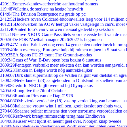
4
20:11
Zomervakantieweerbericht: aanhoudend zomers
1
19:48
Vollering de sterkste na lastige heuvelrit
6
14:04
The Division Resurgence nu gratis op pc
24
12:52
Hackers roven Coldcard-bitcoinwallets leeg voor 114 miljoen d
40
12:15
Doorwerken na AOW-leeftijd vaker vastgelegd in cao's, moet
32
11:40
Vinted-foto's van vrouwen massaal gedeeld op seksfora
1
11:21
Nieuwe XBOX Game Pass titels voor de eerste helft van de ma
2
09:50
De FOK!Voetbalmanager 2026/2027 is begonnen
48
09:47
Van den Brink zet nog eens 14 gemeenten onder toezicht om s
17
09:40
Iran overweegt Europese hulp bij ruimen mijnen in Straat va
3
09:35
EA Sports FC 27 toont The Grounds-modus
1
09:34
Gears of War: E-Day open beta begint 6 augustus
36
09:29
Pentagon verbruikt meer raketten dan kan worden aangevuld, t
20
09:23
Tanken in België wordt nóg aantrekkelijker
31
09:07
Dirk sluit supermarkt op de Wallen na golf van diefstal en agre
13
08:53
Nederlander (23) aangehouden in Duitsland na snelheid van 
3
05/08
Gedurfd NEC blijft overeind bij Olympiakos
14
05/08
Long live the 7th of October
12
05/08
Random Pics van de Dag #1976
20
04/08
OM: vierde verdachte (18) vast op verdenking van beramen aa
14
04/08
Italiaanse vrouw wint 1 miljoen, gooit kraslot per abuis weg
27
04/08
Spaanse politie: minstens tien voor terrorisme veroordeelden 
5
04/08
Kraftwerk brengt ruimteschip terug naar Eindhoven
1
04/08
Reusser wint tijdrit en neemt geel over, Nooijen knap tweede
7
04/08
Vakantiekiekje Verstappen en Wolff voedt geruchten over Merc