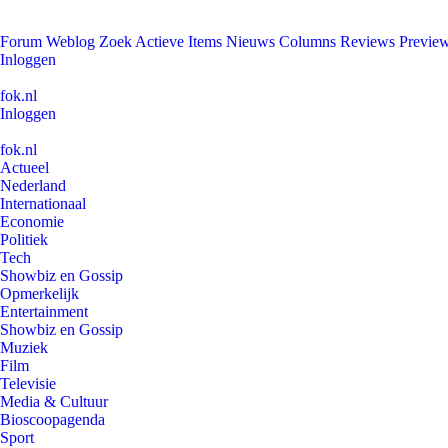
Forum
Weblog
Zoek
Actieve Items
Nieuws
Columns
Reviews
Previe
Inloggen
fok.nl
Inloggen
fok.nl
Actueel
Nederland
Internationaal
Economie
Politiek
Tech
Showbiz en Gossip
Opmerkelijk
Entertainment
Showbiz en Gossip
Muziek
Film
Televisie
Media & Cultuur
Bioscoopagenda
Sport