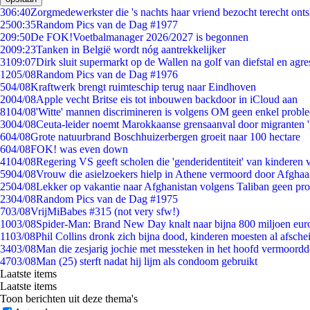
3
06:40
Zorgmedewerkster die 's nachts haar vriend bezocht terecht ont
25
00:35
Random Pics van de Dag #1977
2
09:50
De FOK!Voetbalmanager 2026/2027 is begonnen
20
09:23
Tanken in België wordt nóg aantrekkelijker
31
09:07
Dirk sluit supermarkt op de Wallen na golf van diefstal en agre
12
05/08
Random Pics van de Dag #1976
5
04/08
Kraftwerk brengt ruimteschip terug naar Eindhoven
20
04/08
Apple vecht Britse eis tot inbouwen backdoor in iCloud aan
81
04/08
'Witte' mannen discrimineren is volgens OM geen enkel probl
30
04/08
Ceuta-leider noemt Marokkaanse grensaanval door migranten 
6
04/08
Grote natuurbrand Boschhuizerbergen groeit naar 100 hectare
6
04/08
FOK! was even down
41
04/08
Regering VS geeft scholen die 'genderidentiteit' van kinderen
59
04/08
Vrouw die asielzoekers hielp in Athene vermoord door Afghaa
25
04/08
Lekker op vakantie naar Afghanistan volgens Taliban geen pr
23
04/08
Random Pics van de Dag #1975
7
03/08
VrijMiBabes #315 (not very sfw!)
10
03/08
Spider-Man: Brand New Day knalt naar bijna 800 miljoen eur
11
03/08
Phil Collins dronk zich bijna dood, kinderen moesten al afsch
34
03/08
Man die zesjarig jochie met messteken in het hoofd vermoordde 
47
03/08
Man (25) sterft nadat hij lijm als condoom gebruikt
Laatste items
Laatste items
Toon berichten uit deze thema's