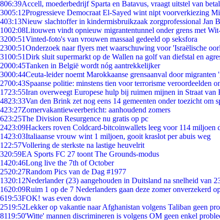
8
06:39
Accell, moederbedrijf Sparta en Batavus, vraagt uitstel van beta
30
05:12
Progressieve Democraat El-Sayed wint nipt voorverkiezing M
4
03:13
Nieuw slachtoffer in kindermisbruikzaak zorgprofessional Jan B
10
02:08
Litouwen vindt opnieuw migrantentunnel onder grens met Wit
32
00:51
Vinted-foto's van vrouwen massaal gedeeld op seksfora
23
00:51
Onderzoek naar flyers met waarschuwing voor 'Israëlische oor
31
00:51
Dirk sluit supermarkt op de Wallen na golf van diefstal en agre
20
00:45
Tanken in België wordt nóg aantrekkelijker
30
00:44
Ceuta-leider noemt Marokkaanse grensaanval door migranten 
27
00:43
Spaanse politie: minstens tien voor terrorisme veroordeelden 
17
23:55
Iran overweegt Europese hulp bij ruimen mijnen in Straat va
48
23:33
Van den Brink zet nog eens 14 gemeenten onder toezicht om s
4
23:27
Zomervakantieweerbericht: aanhoudend zomers
6
23:25
The Division Resurgence nu gratis op pc
24
23:09
Hackers roven Coldcard-bitcoinwallets leeg voor 114 miljoen d
14
23:03
Italiaanse vrouw wint 1 miljoen, gooit kraslot per abuis weg
1
22:57
Vollering de sterkste na lastige heuvelrit
3
20:59
EA Sports FC 27 toont The Grounds-modus
14
20:46
Long live the 7th of October
25
20:27
Random Pics van de Dag #1977
13
20:12
Nederlander (23) aangehouden in Duitsland na snelheid van 
16
20:09
Ruim 1 op de 7 Nederlanders gaan deze zomer onverzekerd op
6
19:53
FOK! was even down
25
19:52
Lekker op vakantie naar Afghanistan volgens Taliban geen pr
81
19:50
'Witte' mannen discrimineren is volgens OM geen enkel probl