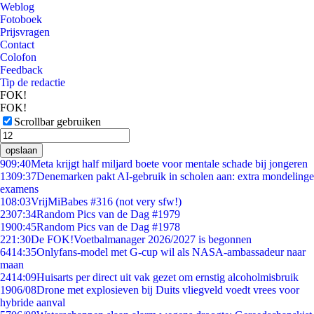
Weblog
Fotoboek
Prijsvragen
Contact
Colofon
Feedback
Tip de redactie
FOK!
FOK!
Scrollbar gebruiken
opslaan
9
09:40
Meta krijgt half miljard boete voor mentale schade bij jongeren
13
09:37
Denemarken pakt AI-gebruik in scholen aan: extra mondelinge
examens
1
08:03
VrijMiBabes #316 (not very sfw!)
23
07:34
Random Pics van de Dag #1979
19
00:45
Random Pics van de Dag #1978
2
21:30
De FOK!Voetbalmanager 2026/2027 is begonnen
64
14:35
Onlyfans-model met G-cup wil als NASA-ambassadeur naar
maan
24
14:09
Huisarts per direct uit vak gezet om ernstig alcoholmisbruik
19
06/08
Drone met explosieven bij Duits vliegveld voedt vrees voor
hybride aanval