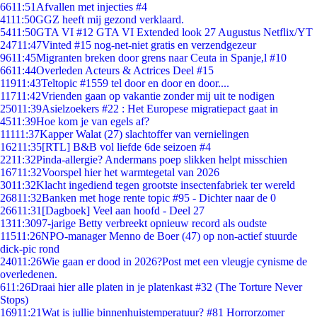
66
11:51
Afvallen met injecties #4
41
11:50
GGZ heeft mij gezond verklaard.
54
11:50
GTA VI #12 GTA VI Extended look 27 Augustus Netflix/YT
247
11:47
Vinted #15 nog-net-niet gratis en verzendgezeur
96
11:45
Migranten breken door grens naar Ceuta in Spanje,l #10
66
11:44
Overleden Acteurs & Actrices Deel #15
119
11:43
Teltopic #1559 tel door en door en door....
117
11:42
Vrienden gaan op vakantie zonder mij uit te nodigen
250
11:39
Asielzoekers #22 : Het Europese migratiepact gaat in
45
11:39
Hoe kom je van egels af?
111
11:37
Kapper Walat (27) slachtoffer van vernielingen
162
11:35
[RTL] B&B vol liefde 6de seizoen #4
22
11:32
Pinda-allergie? Andermans poep slikken helpt misschien
167
11:32
Voorspel hier het warmtegetal van 2026
30
11:32
Klacht ingediend tegen grootste insectenfabriek ter wereld
268
11:32
Banken met hoge rente topic #95 - Dichter naar de 0
266
11:31
[Dagboek] Veel aan hoofd - Deel 27
13
11:30
97-jarige Betty verbreekt opnieuw record als oudste
115
11:26
NPO-manager Menno de Boer (47) op non-actief stuurde
dick-pic rond
240
11:26
Wie gaan er dood in 2026?Post met een vleugje cynisme de
overledenen.
6
11:26
Draai hier alle platen in je platenkast #32 (The Torture Never
Stops)
169
11:21
Wat is jullie binnenhuistemperatuur? #81 Horrorzomer