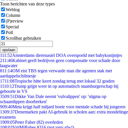
Toon berichten van deze types
Weblog
Column
(P)review
Special
Poll
Scrollbar gebruiken
opslaan
1
11:52
Amsterdams dierenasiel DOA overspoeld met babykonijntjes
2
11:46
Kabinet geeft bedrijven geen compensatie voor schade door
laagwater
8
11:14
OM eist TBS tegen verwarde man die agenten stak met
aardappelschilmesje
17
11:08
Tropische hitte keert zondag terug met lokaal 32 graden
11
10:12
Trump grijpt weer in op automatisch staatsburgerschap bij
geboorte in VS
35
09:51
Dikke Van Dale neemt 'vulvalippen' op: 'stigma op
schaamlippen doorbreken'
9
09:40
Meta krijgt half miljard boete voor mentale schade bij jongeren
13
09:37
Denemarken pakt AI-gebruik in scholen aan: extra mondelinge
examens
19
09:05
Peter Faber (82) overleden
1
08:03
VrijMiBabes #316 (not very sfw!)