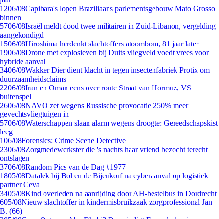
12
06/08
Capibara's lopen Braziliaans parlementsgebouw Mato Grosso
binnen
57
06/08
Israël meldt dood twee militairen in Zuid-Libanon, vergelding
aangekondigd
15
06/08
Hiroshima herdenkt slachtoffers atoombom, 81 jaar later
19
06/08
Drone met explosieven bij Duits vliegveld voedt vrees voor
hybride aanval
34
06/08
Wakker Dier dient klacht in tegen insectenfabriek Protix om
duurzaamheidsclaims
22
06/08
Iran en Oman eens over route Straat van Hormuz, VS
buitenspel
26
06/08
NAVO zet wegens Russische provocatie 250% meer
gevechtsvliegtuigen in
57
06/08
Waterschappen slaan alarm wegens droogte: Gereedschapskist
leeg
1
06/08
Forensics: Crime Scene Detective
23
06/08
Zorgmedewerkster die 's nachts haar vriend bezocht terecht
ontslagen
37
06/08
Random Pics van de Dag #1977
18
05/08
Datalek bij Bol en de Bijenkorf na cyberaanval op logistiek
partner Ceva
34
05/08
Kind overleden na aanrijding door AH-bestelbus in Dordrecht
6
05/08
Nieuw slachtoffer in kindermisbruikzaak zorgprofessional Jan
B. (66)