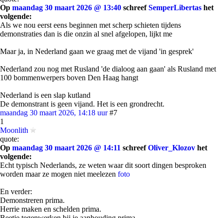
Op
maandag 30 maart 2026 @ 13:40
schreef
SemperLibertas
het
volgende:
Als we nou eerst eens beginnen met scherp schieten tijdens
demonstraties dan is die onzin al snel afgelopen, lijkt me
Maar ja, in Nederland gaan we graag met de vijand 'in gesprek'
Nederland zou nog met Rusland 'de dialoog aan gaan' als Rusland met
100 bommenwerpers boven Den Haag hangt
Nederland is een slap kutland
De demonstrant is geen vijand. Het is een grondrecht.
maandag 30 maart 2026, 14:18 uur
#7
1
Moonlith
quote:
Op
maandag 30 maart 2026 @ 14:11
schreef
Oliver_Klozov
het
volgende:
Echt typisch Nederlands, ze weten waar dit soort dingen besproken
worden maar ze mogen niet meelezen
foto
En verder:
Demonstreren prima.
Herrie maken en schelden prima.
Beetje tegenwerken bij je aanhouding prima.