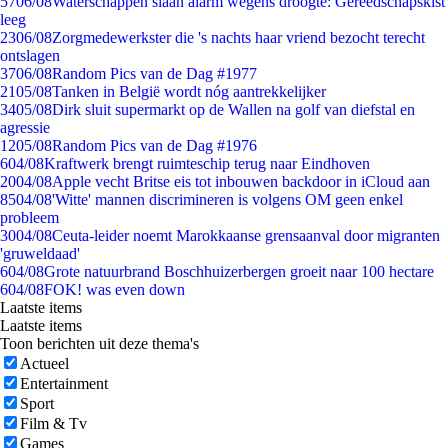
57
06/08
Waterschappen slaan alarm wegens droogte: Gereedschapskist
leeg
23
06/08
Zorgmedewerkster die 's nachts haar vriend bezocht terecht
ontslagen
37
06/08
Random Pics van de Dag #1977
21
05/08
Tanken in België wordt nóg aantrekkelijker
34
05/08
Dirk sluit supermarkt op de Wallen na golf van diefstal en
agressie
12
05/08
Random Pics van de Dag #1976
6
04/08
Kraftwerk brengt ruimteschip terug naar Eindhoven
20
04/08
Apple vecht Britse eis tot inbouwen backdoor in iCloud aan
85
04/08
'Witte' mannen discrimineren is volgens OM geen enkel
probleem
30
04/08
Ceuta-leider noemt Marokkaanse grensaanval door migranten
'gruweldaad'
6
04/08
Grote natuurbrand Boschhuizerbergen groeit naar 100 hectare
6
04/08
FOK! was even down
Laatste items
Laatste items
Toon berichten uit deze thema's
Actueel
Entertainment
Sport
Film & Tv
Games