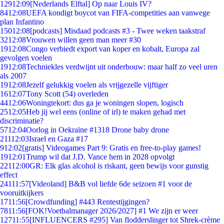
129
12:09
[Nederlands Elftal] Op naar Louis IV?
84
12:08
UEFA kondigt boycot van FIFA-competities aan vanwege
plan Infantino
150
12:08
[podcasts] Misdaad podcasts #3 - Twee weken taakstraf
32
12:08
Vrouwen willen geen man meer #30
19
12:08
Congo verbiedt export van koper en kobalt, Europa zal
gevolgen voelen
19
12:08
Techniekles verdwijnt uit onderbouw: maar half zo veel uren
als 2007
19
12:08
Jezelf gelukkig voelen als vrijgezelle vijftiger
16
12:07
Tony Scott (54) overleden
44
12:06
Woningtekort: dus ga je woningen slopen, logisch
25
12:05
Heb jij wel eens (online of irl) te maken gehad met
discriminatie?
57
12:04
Oorlog in Oekraïne #1318 Drone baby drone
211
12:03
Israel en Gaza #17
9
12:02
[gratis] Videogames Part 9: Gratis en free-to-play games!
19
12:01
Trump wil dat J.D. Vance hem in 2028 opvolgt
221
12:00
GR: Elk glas alcohol is riskant, geen bewijs voor gunstig
effect
241
11:57
[Videoland] B&B vol liefde 6de seizoen #1 voor de
vooruitkijkers
17
11:56
[Crowdfunding] #443 Rentestijgingen?
78
11:56
[FOK!Voetbalmanager 2026/2027] #1 We zijn er weer
127
11:55
[INFLUENCERS #295] Van flodderslinger tot Shrek-crème