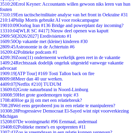
35
10:20
Errol Keyner: Accountants willen gewoon niks leren van hun
fouten
73
10:19
Een tactische/militaire analyse van het front in Oekraïne #31
2
10:14
Philip Morris gebruikt AI voor rookcampagne
190
10:09
Oorlog Iran #136 Bridge and powerplant day incoming?
133
10:04
[WLR SC #417] Nieuw deel openen was kaputt
29
09:50
[2026/2027] Eredivisietoto #1
16
09:50
Op vakantie met (kleine) kinderen #30
28
09:45
Astronomie in de Achtertuin #6
162
09:42
Politieke podcasts #1
42
09:39
Zoon(11) onderneemt werkelijk geen reet in de vakantie
14
09:24
Rechtszaak dodelijk ongeluk uitgesteld vanwege vakantie
advocaat
19
09:19
[ATP Tour] #169 Tosti Tallon back on fire
80
09:08
Meer dan 40 uur werken.
44
09:07
[Netflix #210] TUDUM
136
09:02
Grote natuurbrand in Noord-Limburg
100
08:59
Het grote goedemorgen topic #3
17
08:40
Hoe ga jij om met een relatiebreuk?
7
08:28
Wel eens geprobeerd jou in een relatie te manipuleren?
103
08:28
Progressieve Democraat El-Sayed wint nipt voorverkiezing
Michigan
152
08:07
De woningmarkt #96 Eenmaal, andermaal
194
08:02
Politieke meme's en spotprenten #11
33
07:43
Zou je vreemdgaan in een relatie kunnen vergeven?