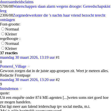
duurzaamheidsclaims
57
06/08
Waterschappen slaan alarm wegens droogte: Gereedschapskist
leeg
23
06/08
Zorgmedewerkster die 's nachts haar vriend bezocht terecht
ontslagen
Font-grootte:
Normaal
Kleiner
regelhoogte :
Normaal
Kleiner
37 reacties
maandag 30 maart 2026, 13:19 uur
#1
0
Pomerol_Village
Gewoon zorgen dat in de juiste app-groepen zit. Weet je meteen alles.
Redactie Frontpage
maandag 30 maart 2026, 13:20 uur
#2
9
Innisdemon
quote:
Uit een enquête onder 874 ME-agenten [...]weten soms niet goed hoe
ze mogen handelen.
Dat ligt meer aan falend leiderschap ipv social media, m.i.
'Me' is géén bezittelijk voornaamwoord