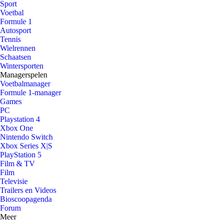
Sport
Voetbal
Formule 1
Autosport
Tennis
Wielrennen
Schaatsen
Wintersporten
Managerspelen
Voetbalmanager
Formule 1-manager
Games
PC
Playstation 4
Xbox One
Nintendo Switch
Xbox Series X|S
PlayStation 5
Film & TV
Film
Televisie
Trailers en Videos
Bioscoopagenda
Forum
Meer