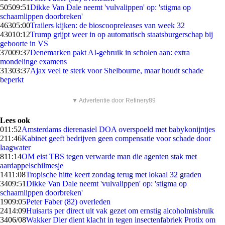
505
09:51
Dikke Van Dale neemt 'vulvalippen' op: 'stigma op
schaamlippen doorbreken'
463
05:00
Trailers kijken: de bioscoopreleases van week 32
430
10:12
Trump grijpt weer in op automatisch staatsburgerschap bij
geboorte in VS
370
09:37
Denemarken pakt AI-gebruik in scholen aan: extra
mondelinge examens
313
03:37
Ajax veel te sterk voor Shelbourne, maar houdt schade
beperkt
▼ Advertentie door Refinery89
Lees ook
0
11:52
Amsterdams dierenasiel DOA overspoeld met babykonijntjes
2
11:46
Kabinet geeft bedrijven geen compensatie voor schade door
laagwater
8
11:14
OM eist TBS tegen verwarde man die agenten stak met
aardappelschilmesje
14
11:08
Tropische hitte keert zondag terug met lokaal 32 graden
34
09:51
Dikke Van Dale neemt 'vulvalippen' op: 'stigma op
schaamlippen doorbreken'
19
09:05
Peter Faber (82) overleden
24
14:09
Huisarts per direct uit vak gezet om ernstig alcoholmisbruik
34
06/08
Wakker Dier dient klacht in tegen insectenfabriek Protix om