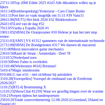
237
11:18
Top 2000 Editie 2025 #243 Alle dikzakken willen op je
lijken
16
11:14
[Boekbespreking] Yesteryear - Caro Claire Burke
54
11:11
Post hier zo vaak mogelijk om 11:11 #39 Vanz11
266
11:06
[NET5] Het blok 2026 #32 Blokkendozen
264
11:05
Lied van de dag #52
79
11:05
Vuelta a España 2026 #1
190
11:05
[SBS6] De Oranjezomer #10 Helene je kan het niet stop
ermee
231
11:03
[AMV] VS #1312 spammers van de internationale rechtsorde
217
11:00
[SBS6] De Bondgenoten #317 We dansen de macaroni
11
11:00
Meest innovatieve game mechanics
236
10:56
Raad de Straat - Amsterdam - Deel 78
121
10:52
Nederland toen
11
10:50
Peter Faber is overleden
113
10:48
[Wielrennen #616] Brennan!
54
10:47
Magic mushrooms
0
10:46
LG nas n1t1 - niet zichtbaar bij aansluiten
33
10:28
[Voorspellen] Voorspel de eindstand van de Eredivisie
2026/2027
11
10:25
[RTL4] Bestemming X
121
10:25
[ShowChat #1259] Waar we gezellig klagen over de warmte
5
10:21
Poepen tijdens het tandenpoetsen
250
10:20
Totale zonsverduistering 12-08-2026 (Groenland, IJsland en
Spanje) #1