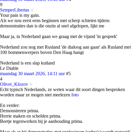
9
SemperLibertas
Your pain is my gain.
Als we nou eerst eens beginnen met scherp schieten tijdens
demonstraties dan is die onzin al snel afgelopen, lijkt me
Maar ja, in Nederland gaan we graag met de vijand 'in gesprek'
Nederland zou nog met Rusland 'de dialoog aan gaan' als Rusland met
100 bommenwerpers boven Den Haag hangt
Nederland is een slap kutland
Le Diable
maandag 30 maart 2026, 14:11 uur
#5
4
Oliver_Klozov
Echt typisch Nederlands, ze weten waar dit soort dingen besproken
worden maar ze mogen niet meelezen
foto
En verder:
Demonstreren prima.
Herrie maken en schelden prima.
Beetje tegenwerken bij je aanhouding prima.
Maar als er bij demonstraties met explosieven (cobra's) wordt gegooid