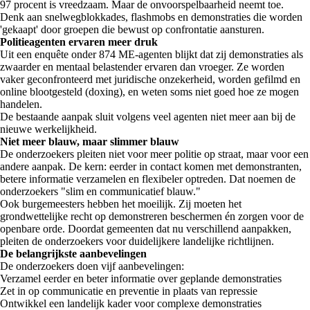
97 procent is vreedzaam. Maar de onvoorspelbaarheid neemt toe.
Denk aan snelwegblokkades, flashmobs en demonstraties die worden
'gekaapt' door groepen die bewust op confrontatie aansturen.
Politieagenten ervaren meer druk
Uit een enquête onder 874 ME-agenten blijkt dat zij demonstraties als
zwaarder en mentaal belastender ervaren dan vroeger. Ze worden
vaker geconfronteerd met juridische onzekerheid, worden gefilmd en
online blootgesteld (doxing), en weten soms niet goed hoe ze mogen
handelen.
De bestaande aanpak sluit volgens veel agenten niet meer aan bij de
nieuwe werkelijkheid.
Niet meer blauw, maar slimmer blauw
De onderzoekers pleiten niet voor meer politie op straat, maar voor een
andere aanpak. De kern: eerder in contact komen met demonstranten,
betere informatie verzamelen en flexibeler optreden. Dat noemen de
onderzoekers "slim en communicatief blauw."
Ook burgemeesters hebben het moeilijk. Zij moeten het
grondwettelijke recht op demonstreren beschermen én zorgen voor de
openbare orde. Doordat gemeenten dat nu verschillend aanpakken,
pleiten de onderzoekers voor duidelijkere landelijke richtlijnen.
De belangrijkste aanbevelingen
De onderzoekers doen vijf aanbevelingen:
Verzamel eerder en beter informatie over geplande demonstraties
Zet in op communicatie en preventie in plaats van repressie
Ontwikkel een landelijk kader voor complexe demonstraties