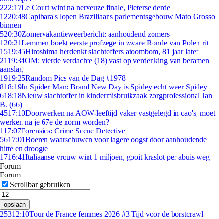
2
22:17
Le Court wint na nerveuze finale, Pieterse derde
12
20:48
Capibara's lopen Braziliaans parlementsgebouw Mato Grosso
binnen
5
20:30
Zomervakantieweerbericht: aanhoudend zomers
1
20:21
Lemmen boekt eerste profzege in zware Ronde van Polen-rit
15
19:45
Hiroshima herdenkt slachtoffers atoombom, 81 jaar later
21
19:34
OM: vierde verdachte (18) vast op verdenking van beramen
aanslag
19
19:25
Random Pics van de Dag #1978
8
18:19
In Spider-Man: Brand New Day is Spidey echt weer Spidey
6
18:18
Nieuw slachtoffer in kindermisbruikzaak zorgprofessional Jan
B. (66)
45
17:10
Doorwerken na AOW-leeftijd vaker vastgelegd in cao's, moet
werken na je 67e de norm worden?
1
17:07
Forensics: Crime Scene Detective
56
17:01
Boeren waarschuwen voor lagere oogst door aanhoudende
hitte en droogte
17
16:41
Italiaanse vrouw wint 1 miljoen, gooit kraslot per abuis weg
Forum
Forum
Scrollbar gebruiken
opslaan
253
12:10
Tour de France femmes 2026 #3 Tijd voor de borstcrawl