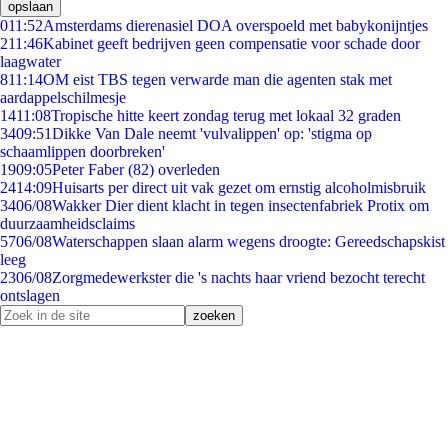
opslaan
0
11:52
Amsterdams dierenasiel DOA overspoeld met babykonijntjes
2
11:46
Kabinet geeft bedrijven geen compensatie voor schade door
laagwater
8
11:14
OM eist TBS tegen verwarde man die agenten stak met
aardappelschilmesje
14
11:08
Tropische hitte keert zondag terug met lokaal 32 graden
34
09:51
Dikke Van Dale neemt 'vulvalippen' op: 'stigma op
schaamlippen doorbreken'
19
09:05
Peter Faber (82) overleden
24
14:09
Huisarts per direct uit vak gezet om ernstig alcoholmisbruik
34
06/08
Wakker Dier dient klacht in tegen insectenfabriek Protix om
duurzaamheidsclaims
57
06/08
Waterschappen slaan alarm wegens droogte: Gereedschapskist
leeg
23
06/08
Zorgmedewerkster die 's nachts haar vriend bezocht terecht
ontslagen