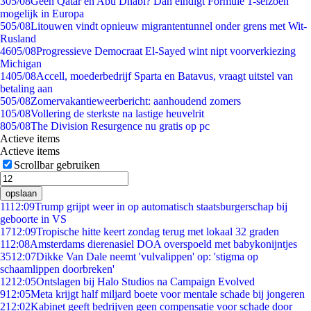
3
05/08
Geen Qatar en Abu Dhabi? Dan eindigt Formule 1-seizoen
mogelijk in Europa
5
05/08
Litouwen vindt opnieuw migrantentunnel onder grens met Wit-
Rusland
46
05/08
Progressieve Democraat El-Sayed wint nipt voorverkiezing
Michigan
14
05/08
Accell, moederbedrijf Sparta en Batavus, vraagt uitstel van
betaling aan
5
05/08
Zomervakantieweerbericht: aanhoudend zomers
1
05/08
Vollering de sterkste na lastige heuvelrit
8
05/08
The Division Resurgence nu gratis op pc
Actieve items
Actieve items
Scrollbar gebruiken
opslaan
11
12:09
Trump grijpt weer in op automatisch staatsburgerschap bij
geboorte in VS
17
12:09
Tropische hitte keert zondag terug met lokaal 32 graden
1
12:08
Amsterdams dierenasiel DOA overspoeld met babykonijntjes
35
12:07
Dikke Van Dale neemt 'vulvalippen' op: 'stigma op
schaamlippen doorbreken'
12
12:05
Ontslagen bij Halo Studios na Campaign Evolved
9
12:05
Meta krijgt half miljard boete voor mentale schade bij jongeren
2
12:02
Kabinet geeft bedrijven geen compensatie voor schade door