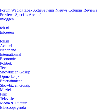
Forum
Weblog
Zoek
Actieve Items
Nieuws
Columns
Reviews
Previews
Specials
Archief
Inloggen
fok.nl
Inloggen
fok.nl
Actueel
Nederland
Internationaal
Economie
Politiek
Tech
Showbiz en Gossip
Opmerkelijk
Entertainment
Showbiz en Gossip
Muziek
Film
Televisie
Media & Cultuur
Bioscoopagenda