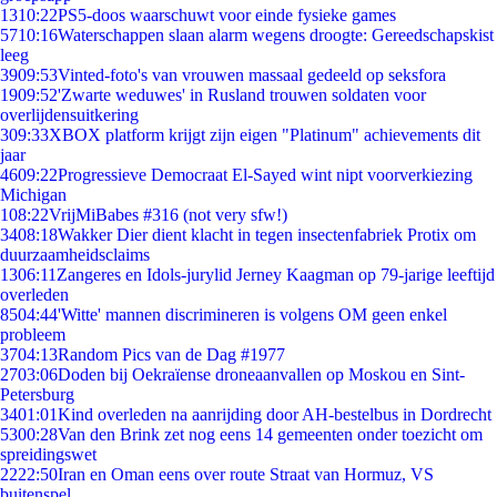
13
10:22
PS5-doos waarschuwt voor einde fysieke games
57
10:16
Waterschappen slaan alarm wegens droogte: Gereedschapskist
leeg
39
09:53
Vinted-foto's van vrouwen massaal gedeeld op seksfora
19
09:52
'Zwarte weduwes' in Rusland trouwen soldaten voor
overlijdensuitkering
3
09:33
XBOX platform krijgt zijn eigen "Platinum" achievements dit
jaar
46
09:22
Progressieve Democraat El-Sayed wint nipt voorverkiezing
Michigan
1
08:22
VrijMiBabes #316 (not very sfw!)
34
08:18
Wakker Dier dient klacht in tegen insectenfabriek Protix om
duurzaamheidsclaims
13
06:11
Zangeres en Idols-jurylid Jerney Kaagman op 79-jarige leeftijd
overleden
85
04:44
'Witte' mannen discrimineren is volgens OM geen enkel
probleem
37
04:13
Random Pics van de Dag #1977
27
03:06
Doden bij Oekraïense droneaanvallen op Moskou en Sint-
Petersburg
34
01:01
Kind overleden na aanrijding door AH-bestelbus in Dordrecht
53
00:28
Van den Brink zet nog eens 14 gemeenten onder toezicht om
spreidingswet
22
22:50
Iran en Oman eens over route Straat van Hormuz, VS
buitenspel