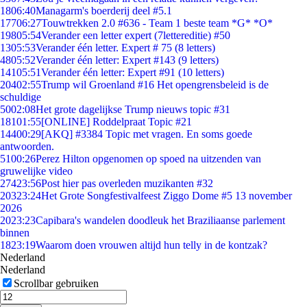
18
06:40
Managarm's boerderij deel #5.1
177
06:27
Touwtrekken 2.0 #636 - Team 1 beste team *G* *O*
198
05:54
Verander een letter expert (7lettereditie) #50
13
05:53
Verander één letter. Expert # 75 (8 letters)
48
05:52
Verander één letter: Expert #143 (9 letters)
141
05:51
Verander één letter: Expert #91 (10 letters)
204
02:55
Trump wil Groenland #16 Het opengrensbeleid is de
schuldige
50
02:08
Het grote dagelijkse Trump nieuws topic #31
181
01:55
[ONLINE] Roddelpraat Topic #21
144
00:29
[AKQ] #3384 Topic met vragen. En soms goede
antwoorden.
51
00:26
Perez Hilton opgenomen op spoed na uitzenden van
gruwelijke video
274
23:56
Post hier pas overleden muzikanten #32
203
23:24
Het Grote Songfestivalfeest Ziggo Dome #5 13 november
2026
20
23:23
Capibara's wandelen doodleuk het Braziliaanse parlement
binnen
18
23:19
Waarom doen vrouwen altijd hun telly in de kontzak?
Nederland
Nederland
Scrollbar gebruiken