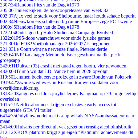
23
07:34
Random Pics van de Dag #1979
3
05:00
Trailers kijken: de bioscoopreleases van week 32
0
03:37
Ajax veel te sterk voor Shelbourne, maar houdt schade beperkt
0
02:34
Nieuwkomers schitteren bij ruime Europese zege FC Twente
19
00:45
Random Pics van de Dag #1978
12
22:04
Ontslagen bij Halo Studios na Campaign Evolved
13
22:01
PS5-doos waarschuwt voor einde fysieke games
2
21:30
De FOK!Voetbalmanager 2026/2027 is begonnen
2
21:03
Le Court wint na nerveuze finale, Pieterse derde
28
20:40
NPO-manager Menno de Boer geschorst na dickpic in
groepsapp
24
20:11
Duitser (93) crasht met quad tegen boom, vier gewonden
43
20:03
Trump wil dat J.D. Vance hem in 2028 opvolgt
1
19:50
Lemmen boekt eerste profzege in zware Ronde van Polen-rit
19
19:42
'Zwarte weduwes' in Rusland trouwen soldaten voor
overlijdensuitkering
13
18:20
Zangeres en Idols-jurylid Jerney Kaagman op 79-jarige leeftijd
overleden
10
15:21
Netflix-abonnees krijgen exclusieve early access tot
uitgebreide GTA VI trailer
64
14:35
Onlyfans-model met G-cup wil als NASA-ambassadeur naar
maan
24
14:09
Huisarts per direct uit vak gezet om ernstig alcoholmisbruik
3
12:12
XBOX platform krijgt zijn eigen "Platinum" achievements dit
jaar