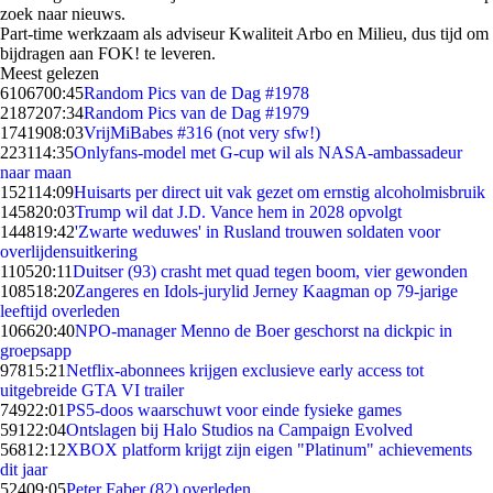
zoek naar nieuws.
Part-time werkzaam als adviseur Kwaliteit Arbo en Milieu, dus tijd om
bijdragen aan FOK! te leveren.
Meest gelezen
61067
00:45
Random Pics van de Dag #1978
21872
07:34
Random Pics van de Dag #1979
17419
08:03
VrijMiBabes #316 (not very sfw!)
2231
14:35
Onlyfans-model met G-cup wil als NASA-ambassadeur
naar maan
1521
14:09
Huisarts per direct uit vak gezet om ernstig alcoholmisbruik
1458
20:03
Trump wil dat J.D. Vance hem in 2028 opvolgt
1448
19:42
'Zwarte weduwes' in Rusland trouwen soldaten voor
overlijdensuitkering
1105
20:11
Duitser (93) crasht met quad tegen boom, vier gewonden
1085
18:20
Zangeres en Idols-jurylid Jerney Kaagman op 79-jarige
leeftijd overleden
1066
20:40
NPO-manager Menno de Boer geschorst na dickpic in
groepsapp
978
15:21
Netflix-abonnees krijgen exclusieve early access tot
uitgebreide GTA VI trailer
749
22:01
PS5-doos waarschuwt voor einde fysieke games
591
22:04
Ontslagen bij Halo Studios na Campaign Evolved
568
12:12
XBOX platform krijgt zijn eigen "Platinum" achievements
dit jaar
524
09:05
Peter Faber (82) overleden