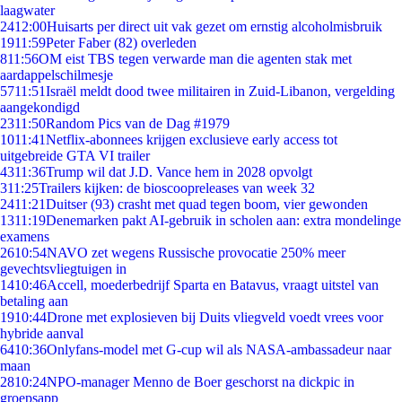
laagwater
24
12:00
Huisarts per direct uit vak gezet om ernstig alcoholmisbruik
19
11:59
Peter Faber (82) overleden
8
11:56
OM eist TBS tegen verwarde man die agenten stak met
aardappelschilmesje
57
11:51
Israël meldt dood twee militairen in Zuid-Libanon, vergelding
aangekondigd
23
11:50
Random Pics van de Dag #1979
10
11:41
Netflix-abonnees krijgen exclusieve early access tot
uitgebreide GTA VI trailer
43
11:36
Trump wil dat J.D. Vance hem in 2028 opvolgt
3
11:25
Trailers kijken: de bioscoopreleases van week 32
24
11:21
Duitser (93) crasht met quad tegen boom, vier gewonden
13
11:19
Denemarken pakt AI-gebruik in scholen aan: extra mondelinge
examens
26
10:54
NAVO zet wegens Russische provocatie 250% meer
gevechtsvliegtuigen in
14
10:46
Accell, moederbedrijf Sparta en Batavus, vraagt uitstel van
betaling aan
19
10:44
Drone met explosieven bij Duits vliegveld voedt vrees voor
hybride aanval
64
10:36
Onlyfans-model met G-cup wil als NASA-ambassadeur naar
maan
28
10:24
NPO-manager Menno de Boer geschorst na dickpic in
groepsapp