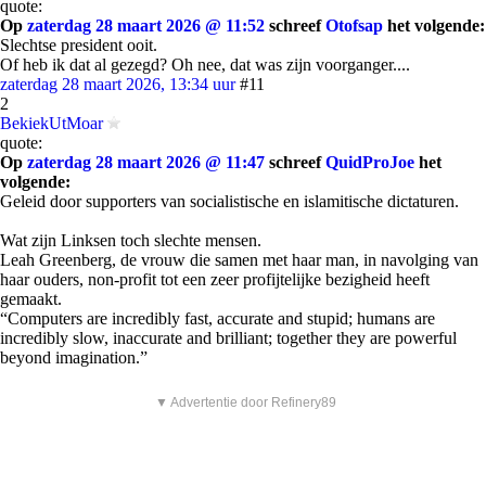
quote:
Op
zaterdag 28 maart 2026 @ 11:52
schreef
Otofsap
het volgende:
Slechtse president ooit.
Of heb ik dat al gezegd? Oh nee, dat was zijn voorganger....
zaterdag 28 maart 2026, 13:34 uur
#11
2
BekiekUtMoar
quote:
Op
zaterdag 28 maart 2026 @ 11:47
schreef
QuidProJoe
het
volgende:
Geleid door supporters van socialistische en islamitische dictaturen.
Wat zijn Linksen toch slechte mensen.
Leah Greenberg, de vrouw die samen met haar man, in navolging van
haar ouders, non-profit tot een zeer profijtelijke bezigheid heeft
gemaakt.
“Computers are incredibly fast, accurate and stupid; humans are
incredibly slow, inaccurate and brilliant; together they are powerful
beyond imagination.”
▼ Advertentie door Refinery89