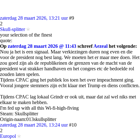
zaterdag 28 maart 2026, 13:21 uur
#9
2
Skull-splitter
your selection of the finest
quote:
Op
zaterdag 28 maart 2026 @ 11:43
schreef
Aezeal
het volgende:
Nou ja het is een signaal. Maar verkiezingen duren nog even en die
voor de president nog best lang. We moeten het er maar mee doen. Het
zou goed zijn als de republikeinen de grenzen van de macht van de
president wat strakker handhaven en het congres etc de bedoelde rol
zouden laten spelen.
Tijdens CPAC ging het publiek los toen het over impeachment ging.
Vooral jongere stemmers zijn echt klaar met Trump en diens conflicten.
Tijdens CPAC lag lokaal Grindr er ook uit, maar dat zal wel niks met
elkaar te maken hebben.
I'm fed up with all this Wi-fi-high-fiving
Steam: Skullsplitter
Origin-naam:013skullsplitter
zaterdag 28 maart 2026, 13:24 uur
#10
2
Europol