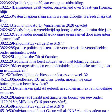
22
23:22
Quake krijgt na 30 jaar een gratis uitbreiding
10
22:54
Benzineprijs daalt verder, onzekerheid over Straat van Hormuz
blijft
59
22:53
Waterschappen slaan alarm wegens droogte: Gereedschapskist
leeg
47
22:43
Trump wil dat J.D. Vance hem in 2028 opvolgt
26
22:42
Voedselprijzen wereldwijd op hoogste niveau in ruim drie jaar
34
22:32
Ceuta-leider noemt Marokkaanse grensaanval door migranten
'gruweldaad'
38
22:29
Random Pics van de Dag #1977
38
22:28
Spaanse politie: minstens tien voor terrorisme veroordeelden
onder migranten Ceuta
15
22:25
Long live the 7th of October
30
22:20
Tropische hitte keert zondag terug met lokaal 32 graden
63
22:19
Meer agressie tegen een andersluidende politieke mening, laat
jij je intimideren?
7
21:52
Trailers kijken: de bioscoopreleases van week 32
46
21:30
Spoedberaad EU na crisis Ceuta, moeten we onze
buitengrenzen beter bewaken?
24
21:01
Denemarken pakt AI-gebruik in scholen aan: extra mondelinge
examens
36
20:20
Duitser (93) crasht met quad tegen boom, vier gewonden
11
20:01
VrijMiBabes #316 (not very sfw!)
35
19:58
Random Pics van de Dag #1979
65
19:50
Onlyfans-model met G-cup wil als NASA-ambassadeur naar