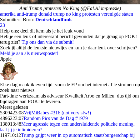
Anti-Trump protesten No King (@Fal.AI impressie)
amerika
anti-trump
donald trump
no king
protesten
verenigde staten
Submitter:
Bron:
Deutschlandfunk
23
Help ons; deel dit item als je het leuk vond
Heb je een leuk of interessant bericht gevonden dat je graag op FOK!
terug ziet?
Tip ons dan via de submit!
Zoek jij altijd de leukste nieuwtjes en kun je daar leuk over schrijven?
Meld je aan als nieuwsposter!
Jippie
Elke dag maak ik even tijd voor de FP om het internet af te struinen op
zoek naar nieuws.
Part-time werkzaam als adviseur Kwaliteit Arbo en Milieu, dus tijd om
bijdragen aan FOK! te leveren.
Meest gelezen
53094
23:08
VrijMiBabes #316 (not very sfw!)
48962
23:07
Random Pics van de Dag #1979
1389
13:48
Meer agressie tegen een andersluidende politieke mening,
laat jij je intimideren?
1197
10:12
Trump grijpt weer in op automatisch staatsburgerschap bij