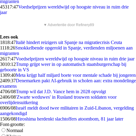
migranten
453
17:47
Voedselprijzen wereldwijd op hoogste niveau in ruim drie
jaar
▼ Advertentie door Refinery89
Lees ook
18
18:47
Italië hindert reizigers uit Spanje na migratiecrisis Ceuta
11
18:26
Smokkelbende opgerold in Spanje, verdienden miljoenen aan
migranten
26
17:47
Voedselprijzen wereldwijd op hoogste niveau in ruim drie jaar
30
10:12
Trump grijpt weer in op automatisch staatsburgerschap bij
geboorte in VS
13
09:40
Meta krijgt half miljard boete voor mentale schade bij jongeren
24
09:37
Denemarken pakt AI-gebruik in scholen aan: extra mondelinge
examens
47
06/08
Trump wil dat J.D. Vance hem in 2028 opvolgt
24
06/08
'Zwarte weduwes' in Rusland trouwen soldaten voor
overlijdensuitkering
69
06/08
Israël meldt dood twee militairen in Zuid-Libanon, vergelding
aangekondigd
15
06/08
Hiroshima herdenkt slachtoffers atoombom, 81 jaar later
Font-grootte:
Normaal