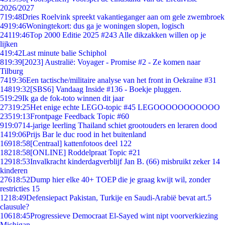
2026/2027
7
19:48
Dries Roelvink spreekt vakantieganger aan om gele zwembroek
49
19:46
Woningtekort: dus ga je woningen slopen, logisch
241
19:46
Top 2000 Editie 2025 #243 Alle dikzakken willen op je
lijken
4
19:42
Last minute balie Schiphol
8
19:39
[2023] Australië: Voyager - Promise #2 - Ze komen naar
Tilburg
74
19:36
Een tactische/militaire analyse van het front in Oekraïne #31
148
19:32
[SBS6] Vandaag Inside #136 - Boekje pluggen.
5
19:29
Ik ga de fok-toto winnen dit jaar
273
19:25
Het enige echte LEGO-topic #45 LEGOOOOOOOOOOO
235
19:13
Frontpage Feedback Topic #60
9
19:07
14-jarige leerling Thailand schiet grootouders en leraren dood
14
19:06
Prijs Bar le duc rood in het buitenland
169
18:58
[Centraal] kattenfotoos deel 122
182
18:58
[ONLINE] Roddelpraat Topic #21
129
18:53
Invalkracht kinderdagverblijf Jan B. (66) misbruikt zeker 14
kinderen
276
18:52
Dump hier elke 40+ TOEP die je graag kwijt wil, zonder
restricties 15
12
18:49
Defensiepact Pakistan, Turkije en Saudi-Arabië bevat art.5
clausule?
106
18:45
Progressieve Democraat El-Sayed wint nipt voorverkiezing
Michigan