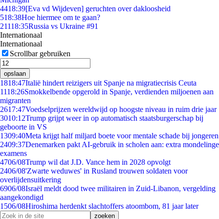
44
18:39
[Eva vd Wijdeven] geruchten over dakloosheid
5
18:38
Hoe hiermee om te gaan?
211
18:35
Russia vs Ukraine #91
Internationaal
Internationaal
Scrollbar gebruiken
opslaan
18
18:47
Italië hindert reizigers uit Spanje na migratiecrisis Ceuta
11
18:26
Smokkelbende opgerold in Spanje, verdienden miljoenen aan
migranten
26
17:47
Voedselprijzen wereldwijd op hoogste niveau in ruim drie jaar
30
10:12
Trump grijpt weer in op automatisch staatsburgerschap bij
geboorte in VS
13
09:40
Meta krijgt half miljard boete voor mentale schade bij jongeren
24
09:37
Denemarken pakt AI-gebruik in scholen aan: extra mondelinge
examens
47
06/08
Trump wil dat J.D. Vance hem in 2028 opvolgt
24
06/08
'Zwarte weduwes' in Rusland trouwen soldaten voor
overlijdensuitkering
69
06/08
Israël meldt dood twee militairen in Zuid-Libanon, vergelding
aangekondigd
15
06/08
Hiroshima herdenkt slachtoffers atoombom, 81 jaar later