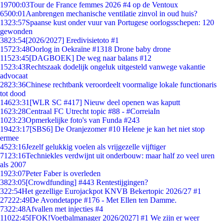
197
00:03
Tour de France femmes 2026 #4 op de Ventoux
65
00:01
Aanbrengen mechanische ventilatie zinvol in oud huis?
13
23:57
Spaanse kust onder vuur van Portugese oorlogsschepen: 120
gewonden
38
23:54
[2026/2027] Eredivisietoto #1
157
23:48
Oorlog in Oekraïne #1318 Drone baby drone
115
23:45
[DAGBOEK] De weg naar balans #12
15
23:43
Rechtszaak dodelijk ongeluk uitgesteld vanwege vakantie
advocaat
28
23:36
Chinese rechtbank veroordeelt voormalige lokale functionaris
tot dood
146
23:31
[WLR SC #417] Nieuw deel openen was kaputt
16
23:28
Centraal FC Utrecht topic #88 - #CorreiaIn
10
23:23
Opmerkelijke foto's van Funda #243
194
23:17
[SBS6] De Oranjezomer #10 Helene je kan het niet stop
ermee
45
23:16
Jezelf gelukkig voelen als vrijgezelle vijftiger
71
23:16
Techniekles verdwijnt uit onderbouw: maar half zo veel uren
als 2007
19
23:07
Peter Faber is overleden
38
23:05
[Crowdfunding] #443 Rentestijgingen?
3
22:54
Het gezellige Eurojackpot KNVB Bekertopic 2026/27 #1
272
22:49
De Avondetappe #176 - Met Ellen ten Damme.
73
22:48
Afvallen met injecties #4
110
22:45
[FOK!Voetbalmanager 2026/2027] #1 We zijn er weer