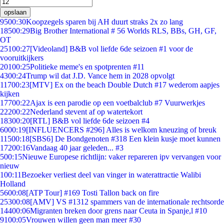
opslaan
95
00:30
Koopzegels sparen bij AH duurt straks 2x zo lang
185
00:29
Big Brother International # 56 Worlds RLS, BBs, GH, GF,
OT
251
00:27
[Videoland] B&B vol liefde 6de seizoen #1 voor de
vooruitkijkers
201
00:25
Politieke meme's en spotprenten #11
43
00:24
Trump wil dat J.D. Vance hem in 2028 opvolgt
117
00:23
[MTV] Ex on the beach Double Dutch #17 wederom aapjes
kijken
177
00:22
Ajax is een parodie op een voetbalclub #7 Vuurwerkjes
222
00:22
Nederland stevent af op watertekort
183
00:20
[RTL] B&B vol liefde 6de seizoen #4
60
00:19
[INFLUENCERS #296] Alles is welkom kneuzing of breuk
115
00:18
[SBS6] De Bondgenoten #318 Een klein kusje moet kunnen
172
00:16
Vandaag 40 jaar geleden... #3
5
00:15
Nieuwe Europese richtlijn: vaker repareren ipv vervangen voor
nieuw
1
00:11
Bezoeker verliest deel van vinger in waterattractie Walibi
Holland
56
00:08
[ATP Tour] #169 Tosti Tallon back on fire
253
00:08
[AMV] VS #1312 spammers van de internationale rechtsorde
144
00:06
Migranten breken door grens naar Ceuta in Spanje,l #10
91
00:05
Vrouwen willen geen man meer #30