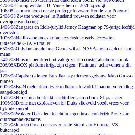
47
06/08
Trump wil dat J.D. Vance hem in 2028 opvolgt
1
06/08
Lemmen boekt eerste profzege in zware Ronde van Polen-rit
24
06/08
'Zwarte weduwes' in Rusland trouwen soldaten voor
overlijdensuitkering
14
06/08
Zangeres en Idols-jurylid Jerney Kaagman op 79-jarige leeftijd
overleden
10
06/08
Netflix-abonnees krijgen exclusieve early access tot
uitgebreide GTA VI trailer
65
06/08
Onlyfans-model met G-cup wil als NASA-ambassadeur naar
maan
24
06/08
Huisarts per direct uit vak gezet om ernstig alcoholmisbruik
3
06/08
XBOX platform krijgt zijn eigen "Platinum" achievements dit
jaar
12
06/08
Capibara's lopen Braziliaans parlementsgebouw Mato Grosso
binnen
69
06/08
Israël meldt dood twee militairen in Zuid-Libanon, vergelding
aangekondigd
15
06/08
Hiroshima herdenkt slachtoffers atoombom, 81 jaar later
19
06/08
Drone met explosieven bij Duits vliegveld voedt vrees voor
hybride aanval
34
06/08
Wakker Dier dient klacht in tegen insectenfabriek Protix om
duurzaamheidsclaims
22
06/08
Iran en Oman eens over route Straat van Hormuz, VS
buitenspel