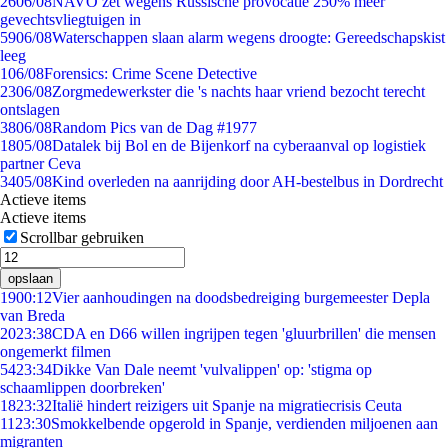
26
06/08
NAVO zet wegens Russische provocatie 250% meer
gevechtsvliegtuigen in
59
06/08
Waterschappen slaan alarm wegens droogte: Gereedschapskist
leeg
1
06/08
Forensics: Crime Scene Detective
23
06/08
Zorgmedewerkster die 's nachts haar vriend bezocht terecht
ontslagen
38
06/08
Random Pics van de Dag #1977
18
05/08
Datalek bij Bol en de Bijenkorf na cyberaanval op logistiek
partner Ceva
34
05/08
Kind overleden na aanrijding door AH-bestelbus in Dordrecht
Actieve items
Actieve items
Scrollbar gebruiken
opslaan
19
00:12
Vier aanhoudingen na doodsbedreiging burgemeester Depla
van Breda
20
23:38
CDA en D66 willen ingrijpen tegen 'gluurbrillen' die mensen
ongemerkt filmen
54
23:34
Dikke Van Dale neemt 'vulvalippen' op: 'stigma op
schaamlippen doorbreken'
18
23:32
Italië hindert reizigers uit Spanje na migratiecrisis Ceuta
11
23:30
Smokkelbende opgerold in Spanje, verdienden miljoenen aan
migranten