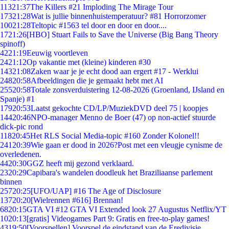
113
21:37
The Killers #21 Imploding The Mirage Tour
173
21:28
Wat is jullie binnenhuistemperatuur? #81 Horrorzomer
100
21:28
Teltopic #1563 tel door en door en door....
17
21:26
[HBO] Stuart Fails to Save the Universe (Big Bang Theory
spinoff)
42
21:19
Eeuwig voortleven
24
21:12
Op vakantie met (kleine) kinderen #30
143
21:08
Zaken waar je je echt dood aan ergert #17 - Werklui
248
20:58
Afbeeldingen die je gemaakt hebt met AI
255
20:58
Totale zonsverduistering 12-08-2026 (Groenland, IJsland en
Spanje) #1
179
20:53
Laatst gekochte CD/LP/MuziekDVD deel 75 | koopjes
144
20:46
NPO-manager Menno de Boer (47) op non-actief stuurde
dick-pic rond
118
20:45
Het RLS Social Media-topic #160 Zonder Kolonel!!
241
20:39
Wie gaan er dood in 2026?Post met een vleugje cynisme de
overledenen.
44
20:30
GGZ heeft mij gezond verklaard.
23
20:29
Capibara's wandelen doodleuk het Braziliaanse parlement
binnen
257
20:25
[UFO/UAP] #16 The Age of Disclosure
137
20:20
[Wielrennen #616] Brennan!
68
20:15
GTA VI #12 GTA VI Extended look 27 Augustus Netflix/YT
10
20:13
[gratis] Videogames Part 9: Gratis en free-to-play games!
43
19:50
[Voorspellen] Voorspel de eindstand van de Eredivisie