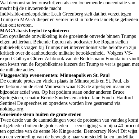
Wat demonstranten omschrijven als een toenemende concentratie van
macht bij de uitvoerende macht
Indivisible-medeoprichter Leah Greenberg stelt dat het verzet tegen
Trump en MAGA dieper en verder reikt in rode en landelijke gebieden
dan ooit tevoren.
MAGA-basis begint te splinteren
Een opvallende ontwikkeling is de groeiende onvrede binnen Trumps
eigen achterban. Bekende figuren als podcaster Joe Rogan stellen
publiekelijk vragen bij Trumps niet-interventionistische belofte en zijn
kritisch over de aanhoudende militaire betrokkenheid. Volgens VS-
expert Cathryn Clüver Ashbrook van de Bertelsmann Foundation vindt
een kwart van de Republikeinse kiezers dat Trump te ver is gegaan met
de militaire acties.
Vlaggenschip-evenementen: Minneapolis en St. Paul
De centrale protesten vinden plaats in Minneapolis en St. Paul, als
eerbetoon aan de staat Minnesota waar ICE de afgelopen maanden
bijzonder actief was. Op het podium staan onder anderen Bruce
Springsteen, senator Bernie Sanders en actrice Jane Fonda. Hanford
Sentinel De speeches en optredens worden live gestreamd via
nokings.org.
Groeiende steun buiten de grote steden
Twee derde van de aanmeldingen voor de protesten van vandaag komt
uit gebieden buiten de grote steden — een stijging van bijna 40 procent
ten opzichte van de eerste No Kings-actie. Democracy Now! Dit wijst
op een verbreding van de beweging naar voorstedelijke en landelijke