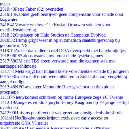
maan
25
19:43
Peter Faber (82) overleden
25
19:14
Kabinet geeft bedrijven geen compensatie voor schade door
laagwater
24
18:41
'Zwarte weduwes' in Rusland trouwen soldaten voor
overlijdensuitkering
15
18:32
Ontslagen bij Halo Studios na Campaign Evolved
30
18:32
Trump grijpt weer in op automatisch staatsburgerschap bij
geboorte in VS
31
18:19
Amsterdams dierenasiel DOA overspoeld met babykonijntjes
19
18:06
PS5-doos waarschuwt voor einde fysieke games
23
17:58
OM eist TBS tegen verwarde man die agenten stak met
aardappelschilmesje
13
17:41
Meta krijgt half miljard boete voor mentale schade bij jongeren
69
15:03
Israël meldt dood twee militairen in Zuid-Libanon, vergelding
aangekondigd
29
13:48
NPO-manager Menno de Boer geschorst na dickpic in
groepsapp
1
13:37
Nieuwkomers schitteren bij ruime Europese zege FC Twente
14
12:19
Zangeres en Idols-jurylid Jerney Kaagman op 79-jarige leeftijd
overleden
24
12:00
Huisarts per direct uit vak gezet om ernstig alcoholmisbruik
10
11:41
Netflix-abonnees krijgen exclusieve early access tot
uitgebreide GTA VI trailer
26
10:54
NAVO zet wegens Russische provocatie 250% meer