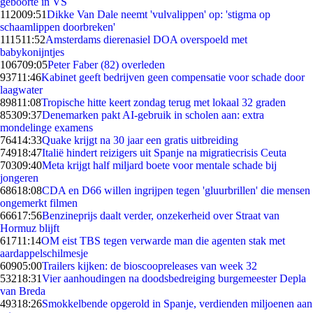
geboorte in VS
1120
09:51
Dikke Van Dale neemt 'vulvalippen' op: 'stigma op
schaamlippen doorbreken'
1115
11:52
Amsterdams dierenasiel DOA overspoeld met
babykonijntjes
1067
09:05
Peter Faber (82) overleden
937
11:46
Kabinet geeft bedrijven geen compensatie voor schade door
laagwater
898
11:08
Tropische hitte keert zondag terug met lokaal 32 graden
853
09:37
Denemarken pakt AI-gebruik in scholen aan: extra
mondelinge examens
764
14:33
Quake krijgt na 30 jaar een gratis uitbreiding
749
18:47
Italië hindert reizigers uit Spanje na migratiecrisis Ceuta
703
09:40
Meta krijgt half miljard boete voor mentale schade bij
jongeren
686
18:08
CDA en D66 willen ingrijpen tegen 'gluurbrillen' die mensen
ongemerkt filmen
666
17:56
Benzineprijs daalt verder, onzekerheid over Straat van
Hormuz blijft
617
11:14
OM eist TBS tegen verwarde man die agenten stak met
aardappelschilmesje
609
05:00
Trailers kijken: de bioscoopreleases van week 32
532
18:31
Vier aanhoudingen na doodsbedreiging burgemeester Depla
van Breda
493
18:26
Smokkelbende opgerold in Spanje, verdienden miljoenen aan