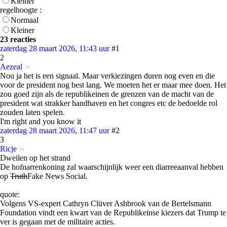
Kleiner
regelhoogte :
Normaal
Kleiner
23 reacties
zaterdag 28 maart 2026, 11:43 uur
#1
2
Aezeal
Nou ja het is een signaal. Maar verkiezingen duren nog even en die
voor de president nog best lang. We moeten het er maar mee doen. Het
zou goed zijn als de republikeinen de grenzen van de macht van de
president wat strakker handhaven en het congres etc de bedoelde rol
zouden laten spelen.
I'm right and you know it
zaterdag 28 maart 2026, 11:47 uur
#2
3
Ricje
Dweilen op het strand
De hofnarrenkoning zal waarschijnlijk weer een diarreeaanval hebben
op
Truth
Fake News Social.
quote:
Volgens VS-expert Cathryn Clüver Ashbrook van de Bertelsmann
Foundation vindt een kwart van de Republikeinse kiezers dat Trump te
ver is gegaan met de militaire acties.