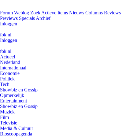
Forum
Weblog
Zoek
Actieve Items
Nieuws
Columns
Reviews
Previews
Specials
Archief
Inloggen
fok.nl
Inloggen
fok.nl
Actueel
Nederland
Internationaal
Economie
Politiek
Tech
Showbiz en Gossip
Opmerkelijk
Entertainment
Showbiz en Gossip
Muziek
Film
Televisie
Media & Cultuur
Bioscoopagenda