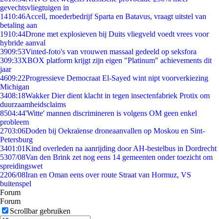
gevechtsvliegtuigen in
14
10:46
Accell, moederbedrijf Sparta en Batavus, vraagt uitstel van
betaling aan
19
10:44
Drone met explosieven bij Duits vliegveld voedt vrees voor
hybride aanval
39
09:53
Vinted-foto's van vrouwen massaal gedeeld op seksfora
3
09:33
XBOX platform krijgt zijn eigen "Platinum" achievements dit
jaar
46
09:22
Progressieve Democraat El-Sayed wint nipt voorverkiezing
Michigan
34
08:18
Wakker Dier dient klacht in tegen insectenfabriek Protix om
duurzaamheidsclaims
85
04:44
'Witte' mannen discrimineren is volgens OM geen enkel
probleem
27
03:06
Doden bij Oekraïense droneaanvallen op Moskou en Sint-
Petersburg
34
01:01
Kind overleden na aanrijding door AH-bestelbus in Dordrecht
53
07/08
Van den Brink zet nog eens 14 gemeenten onder toezicht om
spreidingswet
22
06/08
Iran en Oman eens over route Straat van Hormuz, VS
buitenspel
Forum
Forum
Scrollbar gebruiken