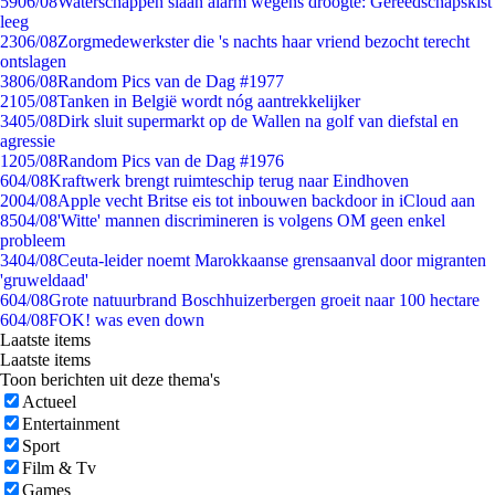
59
06/08
Waterschappen slaan alarm wegens droogte: Gereedschapskist
leeg
23
06/08
Zorgmedewerkster die 's nachts haar vriend bezocht terecht
ontslagen
38
06/08
Random Pics van de Dag #1977
21
05/08
Tanken in België wordt nóg aantrekkelijker
34
05/08
Dirk sluit supermarkt op de Wallen na golf van diefstal en
agressie
12
05/08
Random Pics van de Dag #1976
6
04/08
Kraftwerk brengt ruimteschip terug naar Eindhoven
20
04/08
Apple vecht Britse eis tot inbouwen backdoor in iCloud aan
85
04/08
'Witte' mannen discrimineren is volgens OM geen enkel
probleem
34
04/08
Ceuta-leider noemt Marokkaanse grensaanval door migranten
'gruweldaad'
6
04/08
Grote natuurbrand Boschhuizerbergen groeit naar 100 hectare
6
04/08
FOK! was even down
Laatste items
Laatste items
Toon berichten uit deze thema's
Actueel
Entertainment
Sport
Film & Tv
Games