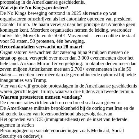
protestdag in de Amerikaanse geschiedenis.
Wat zijn de No Kings-protesten?
De No Kings-beweging ontstond in 2025 als reactie op wat
organisatoren omschrijven als het autoritaire optreden van president
Donald Trump. De naam verwijst naar het principe dat Amerika geen
koningen kent. Meerdere organisaties nemen de leiding, waaronder
Indivisible, MoveOn en de 50501 Movement — een coalitie die staat
voor 50 staten, 50 protesten, één beweging.
Recordaantallen verwacht op 28 maart
Organisatoren verwachten dat zaterdag bijna 9 miljoen mensen de
straat op gaan, verspreid over meer dan 3.000 evenementen door het
hele land. Arizona Mirror Ter vergelijking: in oktober deden meer dan
zeven miljoen Amerikanen mee aan 2.700+ evenementen in alle 50
staten — veertien keer meer dan de gecombineerde opkomst bij beide
inauguraties van Trump.
Vier van de vijf grootste protestdagen in de Amerikaanse geschiedenis
waren gericht tegen Trump, waarvan drie tijdens zijn tweede termijn.
Waarom protesteren mensen vandaag?
De demonstraties richten zich op een breed scala aan grieven:
De Amerikaanse militaire betrokkenheid bij de oorlog met Iran en de
stijgende kosten van levensonderhoud als gevolg daarvan
Het optreden van ICE (immigratiedienst) en de inzet van federale
agenten in steden
Bezuinigingen op sociale voorzieningen zoals Medicaid, Social
Security en onderwijs