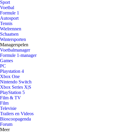
Sport
Voetbal
Formule 1
Autosport
Tennis
Wielrennen
Schaatsen
Wintersporten
Managerspelen
Voetbalmanager
Formule 1-manager
Games
PC
Playstation 4
Xbox One
Nintendo Switch
Xbox Series X|S
PlayStation 5
Film & TV
Film
Televisie
Trailers en Videos
Bioscoopagenda
Forum
Meer