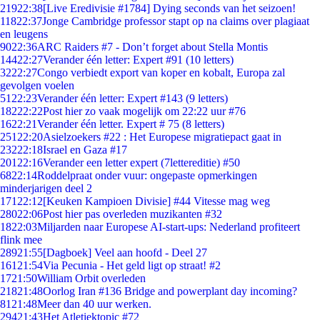
219
22:38
[Live Eredivisie #1784] Dying seconds van het seizoen!
118
22:37
Jonge Cambridge professor stapt op na claims over plagiaat
en leugens
90
22:36
ARC Raiders #7 - Don’t forget about Stella Montis
144
22:27
Verander één letter: Expert #91 (10 letters)
32
22:27
Congo verbiedt export van koper en kobalt, Europa zal
gevolgen voelen
51
22:23
Verander één letter: Expert #143 (9 letters)
182
22:22
Post hier zo vaak mogelijk om 22:22 uur #76
16
22:21
Verander één letter. Expert # 75 (8 letters)
251
22:20
Asielzoekers #22 : Het Europese migratiepact gaat in
232
22:18
Israel en Gaza #17
201
22:16
Verander een letter expert (7lettereditie) #50
68
22:14
Roddelpraat onder vuur: ongepaste opmerkingen
minderjarigen deel 2
171
22:12
[Keuken Kampioen Divisie] #44 Vitesse mag weg
280
22:06
Post hier pas overleden muzikanten #32
18
22:03
Miljarden naar Europese AI-start-ups: Nederland profiteert
flink mee
289
21:55
[Dagboek] Veel aan hoofd - Deel 27
161
21:54
Via Pecunia - Het geld ligt op straat! #2
17
21:50
William Orbit overleden
218
21:48
Oorlog Iran #136 Bridge and powerplant day incoming?
81
21:48
Meer dan 40 uur werken.
294
21:43
Het Atletiektopic #72