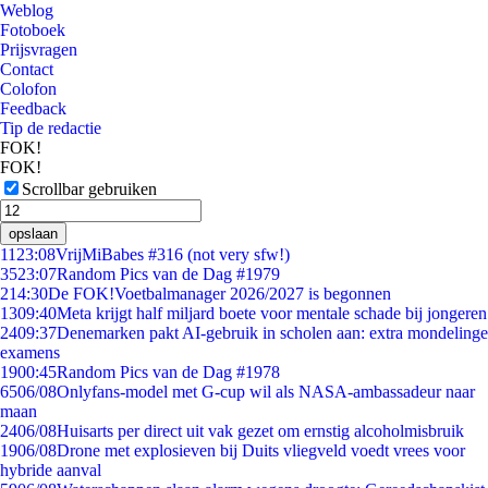
Weblog
Fotoboek
Prijsvragen
Contact
Colofon
Feedback
Tip de redactie
FOK!
FOK!
Scrollbar gebruiken
opslaan
11
23:08
VrijMiBabes #316 (not very sfw!)
35
23:07
Random Pics van de Dag #1979
2
14:30
De FOK!Voetbalmanager 2026/2027 is begonnen
13
09:40
Meta krijgt half miljard boete voor mentale schade bij jongeren
24
09:37
Denemarken pakt AI-gebruik in scholen aan: extra mondelinge
examens
19
00:45
Random Pics van de Dag #1978
65
06/08
Onlyfans-model met G-cup wil als NASA-ambassadeur naar
maan
24
06/08
Huisarts per direct uit vak gezet om ernstig alcoholmisbruik
19
06/08
Drone met explosieven bij Duits vliegveld voedt vrees voor
hybride aanval