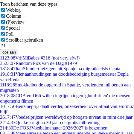
Toon berichten van deze types
Weblog
Column
(P)review
Special
Poll
Scrollbar gebruiken
opslaan
11
23:08
VrijMiBabes #316 (not very sfw!)
35
23:07
Random Pics van de Dag #1979
18
18:47
Italië hindert reizigers uit Spanje na migratiecrisis Ceuta
19
18:31
Vier aanhoudingen na doodsbedreiging burgemeester Depla
van Breda
11
18:26
Smokkelbende opgerold in Spanje, verdienden miljoenen aan
migranten
20
18:08
CDA en D66 willen ingrijpen tegen 'gluurbrillen' die mensen
ongemerkt filmen
10
17:56
Benzineprijs daalt verder, onzekerheid over Straat van Hormuz
blijft
26
17:47
Voedselprijzen wereldwijd op hoogste niveau in ruim drie jaar
22
14:33
Quake krijgt na 30 jaar een gratis uitbreiding
2
14:30
De FOK!Voetbalmanager 2026/2027 is begonnen
63
13:48
Meer agressie tegen een andersluidende politieke mening, laat