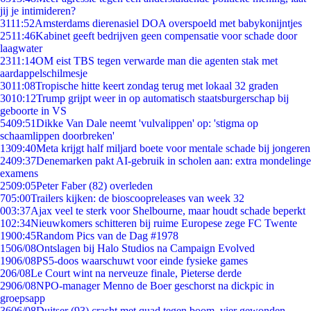
jij je intimideren?
31
11:52
Amsterdams dierenasiel DOA overspoeld met babykonijntjes
25
11:46
Kabinet geeft bedrijven geen compensatie voor schade door
laagwater
23
11:14
OM eist TBS tegen verwarde man die agenten stak met
aardappelschilmesje
30
11:08
Tropische hitte keert zondag terug met lokaal 32 graden
30
10:12
Trump grijpt weer in op automatisch staatsburgerschap bij
geboorte in VS
54
09:51
Dikke Van Dale neemt 'vulvalippen' op: 'stigma op
schaamlippen doorbreken'
13
09:40
Meta krijgt half miljard boete voor mentale schade bij jongeren
24
09:37
Denemarken pakt AI-gebruik in scholen aan: extra mondelinge
examens
25
09:05
Peter Faber (82) overleden
7
05:00
Trailers kijken: de bioscoopreleases van week 32
0
03:37
Ajax veel te sterk voor Shelbourne, maar houdt schade beperkt
1
02:34
Nieuwkomers schitteren bij ruime Europese zege FC Twente
19
00:45
Random Pics van de Dag #1978
15
06/08
Ontslagen bij Halo Studios na Campaign Evolved
19
06/08
PS5-doos waarschuwt voor einde fysieke games
2
06/08
Le Court wint na nerveuze finale, Pieterse derde
29
06/08
NPO-manager Menno de Boer geschorst na dickpic in
groepsapp
36
06/08
Duitser (93) crasht met quad tegen boom, vier gewonden