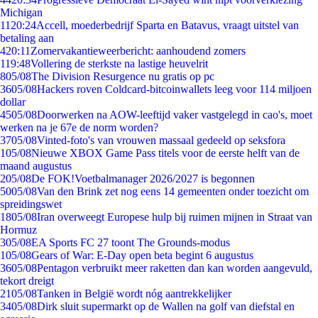
Michigan
11
20:24
Accell, moederbedrijf Sparta en Batavus, vraagt uitstel van
betaling aan
4
20:11
Zomervakantieweerbericht: aanhoudend zomers
1
19:48
Vollering de sterkste na lastige heuvelrit
8
05/08
The Division Resurgence nu gratis op pc
36
05/08
Hackers roven Coldcard-bitcoinwallets leeg voor 114 miljoen
dollar
45
05/08
Doorwerken na AOW-leeftijd vaker vastgelegd in cao's, moet
werken na je 67e de norm worden?
37
05/08
Vinted-foto's van vrouwen massaal gedeeld op seksfora
1
05/08
Nieuwe XBOX Game Pass titels voor de eerste helft van de
maand augustus
2
05/08
De FOK!Voetbalmanager 2026/2027 is begonnen
50
05/08
Van den Brink zet nog eens 14 gemeenten onder toezicht om
spreidingswet
18
05/08
Iran overweegt Europese hulp bij ruimen mijnen in Straat van
Hormuz
3
05/08
EA Sports FC 27 toont The Grounds-modus
1
05/08
Gears of War: E-Day open beta begint 6 augustus
36
05/08
Pentagon verbruikt meer raketten dan kan worden aangevuld,
tekort dreigt
21
05/08
Tanken in België wordt nóg aantrekkelijker
34
05/08
Dirk sluit supermarkt op de Wallen na golf van diefstal en