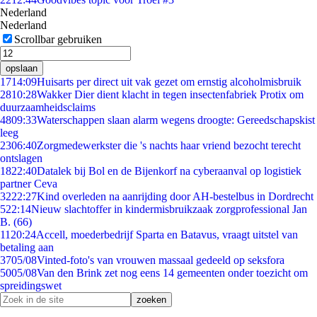
Nederland
Nederland
Scrollbar gebruiken
opslaan
17
14:09
Huisarts per direct uit vak gezet om ernstig alcoholmisbruik
28
10:28
Wakker Dier dient klacht in tegen insectenfabriek Protix om
duurzaamheidsclaims
48
09:33
Waterschappen slaan alarm wegens droogte: Gereedschapskist
leeg
23
06:40
Zorgmedewerkster die 's nachts haar vriend bezocht terecht
ontslagen
18
22:40
Datalek bij Bol en de Bijenkorf na cyberaanval op logistiek
partner Ceva
32
22:27
Kind overleden na aanrijding door AH-bestelbus in Dordrecht
5
22:14
Nieuw slachtoffer in kindermisbruikzaak zorgprofessional Jan
B. (66)
11
20:24
Accell, moederbedrijf Sparta en Batavus, vraagt uitstel van
betaling aan
37
05/08
Vinted-foto's van vrouwen massaal gedeeld op seksfora
50
05/08
Van den Brink zet nog eens 14 gemeenten onder toezicht om
spreidingswet