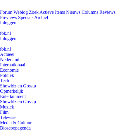
Forum
Weblog
Zoek
Actieve Items
Nieuws
Columns
Reviews
Previews
Specials
Archief
Inloggen
fok.nl
Inloggen
fok.nl
Actueel
Nederland
Internationaal
Economie
Politiek
Tech
Showbiz en Gossip
Opmerkelijk
Entertainment
Showbiz en Gossip
Muziek
Film
Televisie
Media & Cultuur
Bioscoopagenda