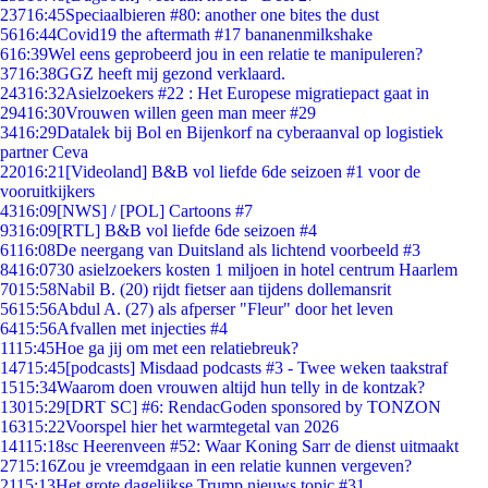
237
16:45
Speciaalbieren #80: another one bites the dust
56
16:44
Covid19 the aftermath #17 bananenmilkshake
6
16:39
Wel eens geprobeerd jou in een relatie te manipuleren?
37
16:38
GGZ heeft mij gezond verklaard.
243
16:32
Asielzoekers #22 : Het Europese migratiepact gaat in
294
16:30
Vrouwen willen geen man meer #29
34
16:29
Datalek bij Bol en Bijenkorf na cyberaanval op logistiek
partner Ceva
220
16:21
[Videoland] B&B vol liefde 6de seizoen #1 voor de
vooruitkijkers
43
16:09
[NWS] / [POL] Cartoons #7
93
16:09
[RTL] B&B vol liefde 6de seizoen #4
61
16:08
De neergang van Duitsland als lichtend voorbeeld #3
84
16:07
30 asielzoekers kosten 1 miljoen in hotel centrum Haarlem
70
15:58
Nabil B. (20) rijdt fietser aan tijdens dollemansrit
56
15:56
Abdul A. (27) als afperser "Fleur" door het leven
64
15:56
Afvallen met injecties #4
11
15:45
Hoe ga jij om met een relatiebreuk?
147
15:45
[podcasts] Misdaad podcasts #3 - Twee weken taakstraf
15
15:34
Waarom doen vrouwen altijd hun telly in de kontzak?
130
15:29
[DRT SC] #6: RendacGoden sponsored by TONZON
163
15:22
Voorspel hier het warmtegetal van 2026
141
15:18
sc Heerenveen #52: Waar Koning Sarr de dienst uitmaakt
27
15:16
Zou je vreemdgaan in een relatie kunnen vergeven?
21
15:13
Het grote dagelijkse Trump nieuws topic #31