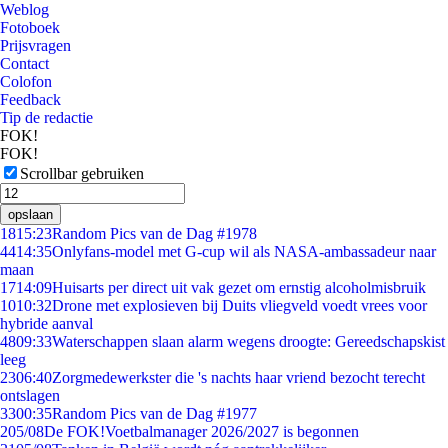
Weblog
Fotoboek
Prijsvragen
Contact
Colofon
Feedback
Tip de redactie
FOK!
FOK!
Scrollbar gebruiken
opslaan
18
15:23
Random Pics van de Dag #1978
44
14:35
Onlyfans-model met G-cup wil als NASA-ambassadeur naar
maan
17
14:09
Huisarts per direct uit vak gezet om ernstig alcoholmisbruik
10
10:32
Drone met explosieven bij Duits vliegveld voedt vrees voor
hybride aanval
48
09:33
Waterschappen slaan alarm wegens droogte: Gereedschapskist
leeg
23
06:40
Zorgmedewerkster die 's nachts haar vriend bezocht terecht
ontslagen
33
00:35
Random Pics van de Dag #1977
2
05/08
De FOK!Voetbalmanager 2026/2027 is begonnen