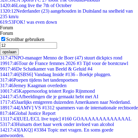
14
20:46
Long live the 7th of October
13
20:12
Nederlander (23) aangehouden in Duitsland na snelheid van
235 km/u
6
19:53
FOK! was even down
Forum
Forum
Scrollbar gebruiken
opslaan
3
17:47
NPO-manager Menno de Boer (47) stuurt dickpics rond
199
17:46
Tour de France femmes 2026 #3 Tijd voor de borstcrawl
99
17:46
De Schatkamer van Beeld & Geluid #4
144
17:46
[SBS6] Vandaag Inside #136 - Boekje pluggen.
3
17:46
Poepen tijdens het tandenpoetsen
3
17:46
Jerney Kaagman overleden
100
17:45
Kappersoorlog teistert Regio Rijnmond
244
17:45
Afbeeldingen die je gemaakt hebt met AI
17
17:45
Jaarlijks emigreren duizenden Amerikanen naar Nederland.
189
17:44
[AMV] VS #1312 spammers van de internationale rechtsorde
8
17:44
Global Justice Report
131
17:43
[UEL/ECL live topic] #160 GOAAAAAAAAAAAAAL
53
17:43
Huisarts doet haar werk onder invloed van alcohol
142
17:43
[AKQ] #3384 Topic met vragen. En soms goede
antwoorden.