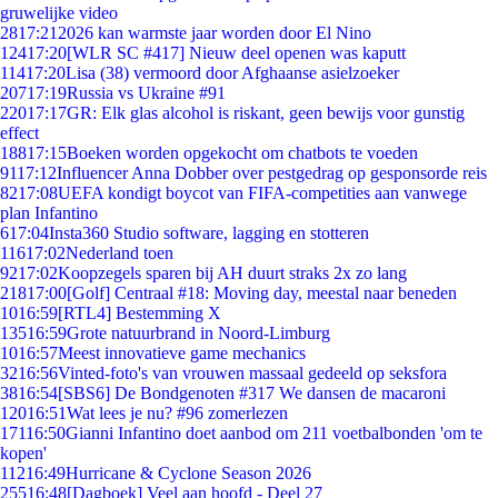
gruwelijke video
28
17:21
2026 kan warmste jaar worden door El Nino
124
17:20
[WLR SC #417] Nieuw deel openen was kaputt
114
17:20
Lisa (38) vermoord door Afghaanse asielzoeker
207
17:19
Russia vs Ukraine #91
220
17:17
GR: Elk glas alcohol is riskant, geen bewijs voor gunstig
effect
188
17:15
Boeken worden opgekocht om chatbots te voeden
91
17:12
Influencer Anna Dobber over pestgedrag op gesponsorde reis
82
17:08
UEFA kondigt boycot van FIFA-competities aan vanwege
plan Infantino
6
17:04
Insta360 Studio software, lagging en stotteren
116
17:02
Nederland toen
92
17:02
Koopzegels sparen bij AH duurt straks 2x zo lang
218
17:00
[Golf] Centraal #18: Moving day, meestal naar beneden
10
16:59
[RTL4] Bestemming X
135
16:59
Grote natuurbrand in Noord-Limburg
10
16:57
Meest innovatieve game mechanics
32
16:56
Vinted-foto's van vrouwen massaal gedeeld op seksfora
38
16:54
[SBS6] De Bondgenoten #317 We dansen de macaroni
120
16:51
Wat lees je nu? #96 zomerlezen
171
16:50
Gianni Infantino doet aanbod om 211 voetbalbonden 'om te
kopen'
112
16:49
Hurricane & Cyclone Season 2026
255
16:48
[Dagboek] Veel aan hoofd - Deel 27