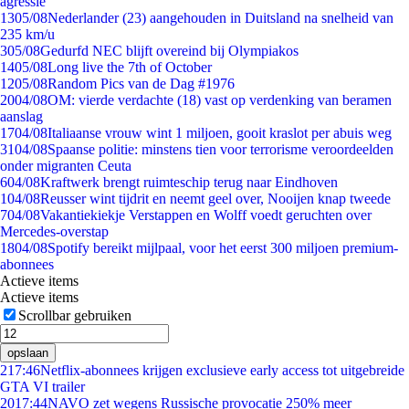
agressie
13
05/08
Nederlander (23) aangehouden in Duitsland na snelheid van
235 km/u
3
05/08
Gedurfd NEC blijft overeind bij Olympiakos
14
05/08
Long live the 7th of October
12
05/08
Random Pics van de Dag #1976
20
04/08
OM: vierde verdachte (18) vast op verdenking van beramen
aanslag
17
04/08
Italiaanse vrouw wint 1 miljoen, gooit kraslot per abuis weg
31
04/08
Spaanse politie: minstens tien voor terrorisme veroordeelden
onder migranten Ceuta
6
04/08
Kraftwerk brengt ruimteschip terug naar Eindhoven
1
04/08
Reusser wint tijdrit en neemt geel over, Nooijen knap tweede
7
04/08
Vakantiekiekje Verstappen en Wolff voedt geruchten over
Mercedes-overstap
18
04/08
Spotify bereikt mijlpaal, voor het eerst 300 miljoen premium-
abonnees
Actieve items
Actieve items
Scrollbar gebruiken
opslaan
2
17:46
Netflix-abonnees krijgen exclusieve early access tot uitgebreide
GTA VI trailer
20
17:44
NAVO zet wegens Russische provocatie 250% meer