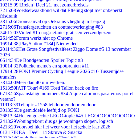
102
15:09
[Breien] Deel 21, met zomerbreisels
72
15:08
Voedselwaakhond wil dat Efteling stopt met onbeperkt
frisdrank
38
15:06
Droneaanval op Oekrains vliegtuig in Leipzig
27
15:06
Transfergeruchten en contractverlenging #83
246
15:03
Vinted #15 nog-net-niet gratis en verzendgezeur
26
14:52
Forum werkt niet op Chrome
169
14:38
[PlayStation #184] Nieuw deel
201
14:36
Het Grote Songfestivalfeest Ziggo Dome #5 13 november
2026
66
14:34
De Bondgenoten Spoiler Topic #3
190
14:32
Politieke meme's en spotprenten #11
179
14:28
FOK! Premier Cycling League 2026 #10 Tussentijdse
transfers
78
14:00
Meer dan 40 uur werken.
15
13:59
[ATP Tour] #169 Tosti Tallon back on fire
67
13:56
Spaanstalige nummers #34 A que calor nos pasaremos por el
verano?
119
13:39
Teltopic #1558 tel door en door en door....
30
13:35
De gemiddelde leeftijd op FOK!
268
13:34
Het enige echte LEGO-topic #45 LEGOOOOOOOOOOO
24
13:29
Woningtekort: dus ga je woningen slopen, logisch
42
13:20
Voorspel hier het weer voor het gehele jaar 2026
6
13:17
IKEA - Deel 114 Skruva & Snacka
22
12:44
Goodvibes topic voor Troel #3