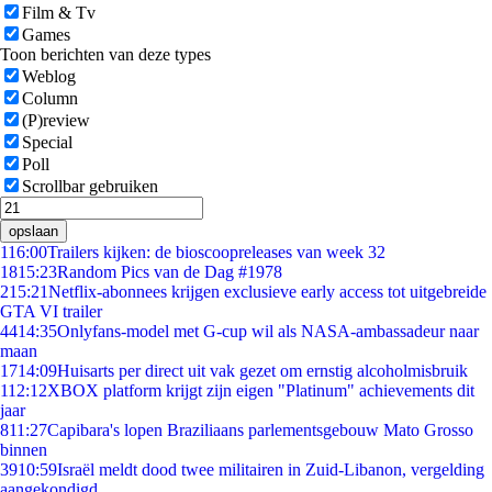
Film & Tv
Games
Toon berichten van deze types
Weblog
Column
(P)review
Special
Poll
Scrollbar gebruiken
opslaan
1
16:00
Trailers kijken: de bioscoopreleases van week 32
18
15:23
Random Pics van de Dag #1978
2
15:21
Netflix-abonnees krijgen exclusieve early access tot uitgebreide
GTA VI trailer
44
14:35
Onlyfans-model met G-cup wil als NASA-ambassadeur naar
maan
17
14:09
Huisarts per direct uit vak gezet om ernstig alcoholmisbruik
1
12:12
XBOX platform krijgt zijn eigen "Platinum" achievements dit
jaar
8
11:27
Capibara's lopen Braziliaans parlementsgebouw Mato Grosso
binnen
39
10:59
Israël meldt dood twee militairen in Zuid-Libanon, vergelding
aangekondigd