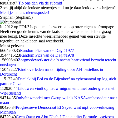
terug ziet?
Tip ons dan via de submit!
Zoek jij altijd de leukste nieuwtjes en kun je daar leuk over schrijven?
Meld je aan als nieuwsposter!
Stephan (Stephan5)
In 2012 op FOK! begonnen als weerman op onze eigenste frontpage.
Heeft een goede kennis van de laatste nieuwsfeiten en is hier graag
mee bezig. Deze rasechte weerliefhebber geniet van een stevige
regenbui en hekelt een saai weerbeeld.
Meest gelezen
66642
00:35
Random Pics van de Dag #1977
35444
15:23
Random Pics van de Dag #1978
1569
06:40
Zorgmedewerkster die 's nachts haar vriend bezocht terecht
ontslagen
1504
22:27
Kind overleden na aanrijding door AH-bestelbus in
Dordrecht
1151
22:40
Datalek bij Bol en de Bijenkorf na cyberaanval op logistiek
partner Ceva
1129
20:44
Litouwen vindt opnieuw migrantentunnel onder grens met
Wit-Rusland
947
14:35
Onlyfans-model met G-cup wil als NASA-ambassadeur naar
maan
904
20:34
Progressieve Democraat El-Sayed wint nipt voorverkiezing
Michigan
847
20:49
Geen Qatar en Abu Dhabi? Dan eindigt Formule 1-seizoen