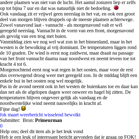
andere plaatsen was niet van de lucht. Het aantal zonuren liep er zelfs
op tot bijna 7 uur en dat was natuurlijk niet de bedoeling.
Ook vandaag zit er vrijwel geen neerslag in het vat, en ook een groot
deel van morgen blijven druppels op de meeste plaatsen achterwege.
Zowel vanavond laat - vannacht - als morgenavond valt er wél
geregeld neerslag. Vannacht in de vorm van een front, morgenavond
als gevolg van een trog met buien.
Vanmiddag zien we nog wel wat zon in het binnenland, maar in het
westen is de bewolking al vrij dominant. De temperaturen liggen rond
de 10 graden. De wind is eerst nog zuidwest, maar draait na passage
van het front vannacht daarna naar noordwest en neemt tevens toe tot
kracht 4 tot 6.
Morgenochtend eerst nog wat regen in het oosten, maar voor de rest
dus overwegend droog weer met geregeld zon. In de middag blijft een
enkele bui in het oosten nog wel mogelijk.
Pas in de avond neemt ook in het westen de buienkans toe en daar kan
dan net als de afgelopen dagen weer onweer en hagel bij zitten. De
temperaturen blijven ongeveer gelijk als vandaag en de
noordwestelijke wind neemt nauwelijks in kracht af.
Fijne dag!
fok
maart
weerbericht
wisselend bewolkt
Submitter:
Bron:
Primeurman
0
Help ons; deel dit item als je het leuk vond
Heb je een leuk of interessant bericht gevonden dat je graag op FOK!