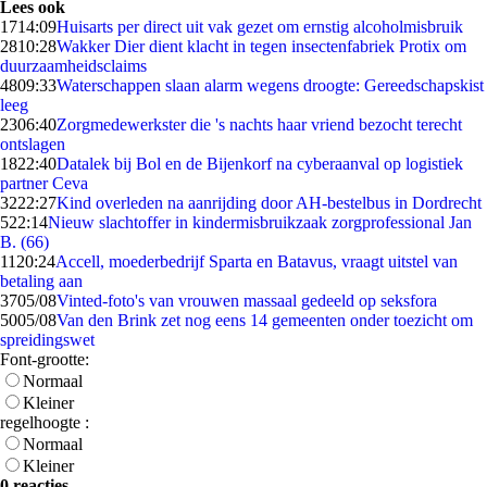
Lees ook
17
14:09
Huisarts per direct uit vak gezet om ernstig alcoholmisbruik
28
10:28
Wakker Dier dient klacht in tegen insectenfabriek Protix om
duurzaamheidsclaims
48
09:33
Waterschappen slaan alarm wegens droogte: Gereedschapskist
leeg
23
06:40
Zorgmedewerkster die 's nachts haar vriend bezocht terecht
ontslagen
18
22:40
Datalek bij Bol en de Bijenkorf na cyberaanval op logistiek
partner Ceva
32
22:27
Kind overleden na aanrijding door AH-bestelbus in Dordrecht
5
22:14
Nieuw slachtoffer in kindermisbruikzaak zorgprofessional Jan
B. (66)
11
20:24
Accell, moederbedrijf Sparta en Batavus, vraagt uitstel van
betaling aan
37
05/08
Vinted-foto's van vrouwen massaal gedeeld op seksfora
50
05/08
Van den Brink zet nog eens 14 gemeenten onder toezicht om
spreidingswet
Font-grootte:
Normaal
Kleiner
regelhoogte :
Normaal
Kleiner
0 reacties