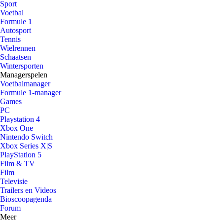
Sport
Voetbal
Formule 1
Autosport
Tennis
Wielrennen
Schaatsen
Wintersporten
Managerspelen
Voetbalmanager
Formule 1-manager
Games
PC
Playstation 4
Xbox One
Nintendo Switch
Xbox Series X|S
PlayStation 5
Film & TV
Film
Televisie
Trailers en Videos
Bioscoopagenda
Forum
Meer