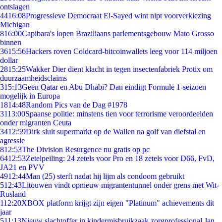
ontslagen
44
16:08
Progressieve Democraat El-Sayed wint nipt voorverkiezing
Michigan
8
16:00
Capibara's lopen Braziliaans parlementsgebouw Mato Grosso
binnen
36
15:56
Hackers roven Coldcard-bitcoinwallets leeg voor 114 miljoen
dollar
28
15:25
Wakker Dier dient klacht in tegen insectenfabriek Protix om
duurzaamheidsclaims
3
15:13
Geen Qatar en Abu Dhabi? Dan eindigt Formule 1-seizoen
mogelijk in Europa
18
14:48
Random Pics van de Dag #1978
31
13:00
Spaanse politie: minstens tien voor terrorisme veroordeelden
onder migranten Ceuta
34
12:59
Dirk sluit supermarkt op de Wallen na golf van diefstal en
agressie
8
12:53
The Division Resurgence nu gratis op pc
64
12:53
Zetelpeiling: 24 zetels voor Pro en 18 zetels voor D66, FvD,
JA21 en PVV
49
12:44
Man (25) sterft nadat hij lijm als condoom gebruikt
5
12:43
Litouwen vindt opnieuw migrantentunnel onder grens met Wit-
Rusland
1
12:20
XBOX platform krijgt zijn eigen "Platinum" achievements dit
jaar
5
11:13
Nieuw slachtoffer in kindermisbruikzaak zorgprofessional Jan