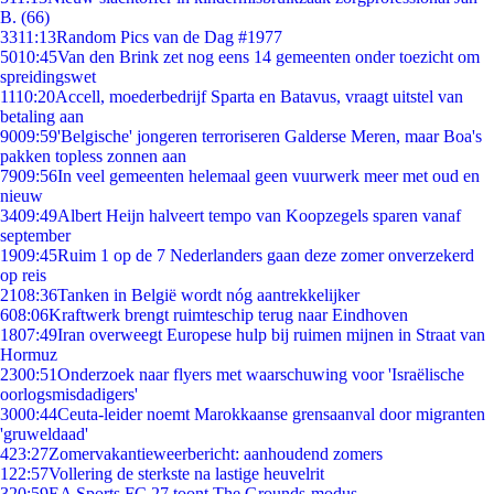
B. (66)
33
11:13
Random Pics van de Dag #1977
50
10:45
Van den Brink zet nog eens 14 gemeenten onder toezicht om
spreidingswet
11
10:20
Accell, moederbedrijf Sparta en Batavus, vraagt uitstel van
betaling aan
90
09:59
'Belgische' jongeren terroriseren Galderse Meren, maar Boa's
pakken topless zonnen aan
79
09:56
In veel gemeenten helemaal geen vuurwerk meer met oud en
nieuw
34
09:49
Albert Heijn halveert tempo van Koopzegels sparen vanaf
september
19
09:45
Ruim 1 op de 7 Nederlanders gaan deze zomer onverzekerd
op reis
21
08:36
Tanken in België wordt nóg aantrekkelijker
6
08:06
Kraftwerk brengt ruimteschip terug naar Eindhoven
18
07:49
Iran overweegt Europese hulp bij ruimen mijnen in Straat van
Hormuz
23
00:51
Onderzoek naar flyers met waarschuwing voor 'Israëlische
oorlogsmisdadigers'
30
00:44
Ceuta-leider noemt Marokkaanse grensaanval door migranten
'gruweldaad'
4
23:27
Zomervakantieweerbericht: aanhoudend zomers
1
22:57
Vollering de sterkste na lastige heuvelrit
3
20:59
EA Sports FC 27 toont The Grounds-modus