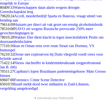
mogelijk in Europa
804
09:33
Waterschappen slaan alarm wegens droogte:
Gereedschapskist leeg
796
20:24
Accell, moederbedrijf Sparta en Batavus, vraagt uitstel van
betaling aan
796
14:09
Huisarts per direct uit vak gezet om ernstig alcoholmisbruik
785
10:08
NAVO zet wegens Russische provocatie 250% meer
gevechtsvliegtuigen in
780
10:28
Wakker Dier dient klacht in tegen insectenfabriek Protix om
duurzaamheidsclaims
771
10:16
Iran en Oman eens over route Straat van Hormuz, VS
buitenspel
762
10:32
Drone met explosieven bij Duits vliegveld voedt vrees voor
hybride aanval
714
22:14
Nieuw slachtoffer in kindermisbruikzaak zorgprofessional
Jan B. (66)
705
11:27
Capibara's lopen Braziliaans parlementsgebouw Mato Grosso
binnen
696
07:00
Forensics: Crime Scene Detective
650
10:59
Israël meldt dood twee militairen in Zuid-Libanon,
vergelding aangekondigd
▼ Advertentie door Refinery89