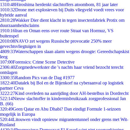
13
10:48
Hiroshima herdenkt slachtoffers atoombom, 81 jaar later
10
10:32
Drone met explosieven bij Duits vliegveld voedt vrees voor
hybride aanval
28
10:28
Wakker Dier dient klacht in tegen insectenfabriek Protix om
duurzaamheidsclaims
19
10:16
Iran en Oman eens over route Straat van Hormuz, VS
buitenspel
20
10:08
NAVO zet wegens Russische provocatie 250% meer
gevechtsvliegtuigen in
48
09:33
Waterschappen slaan alarm wegens droogte: Gereedschapskist
leeg
1
07:00
Forensics: Crime Scene Detective
23
06:40
Zorgmedewerkster die 's nachts haar vriend bezocht terecht
ontslagen
33
00:35
Random Pics van de Dag #1977
18
22:40
Datalek bij Bol en de Bijenkorf na cyberaanval op logistiek
partner Ceva
32
22:27
Kind overleden na aanrijding door AH-bestelbus in Dordrecht
5
22:14
Nieuw slachtoffer in kindermisbruikzaak zorgprofessional Jan
B. (66)
3
20:49
Geen Qatar en Abu Dhabi? Dan eindigt Formule 1-seizoen
mogelijk in Europa
5
20:44
Litouwen vindt opnieuw migrantentunnel onder grens met Wit-
Rusland
44
20:34
Progressieve Democraat El-Sayed wint nipt voorverkiezing