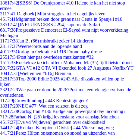
186
17:42
[SBS6] De Oranjezomer #10 Helene je kan het niet stop
ermee
21
17:41
[Dagboek] Mijn struggles in het dagelijks leven
45
17:41
Migranten breken door grens naar Ceuta in Spanje,l #10
285
17:41
[INFLUENCERS #294] supermarkt Safari
68
17:38
Progressieve Democraat El-Sayed wint nipt voorverkiezing
Michigan
117
17:38
Jan B. (66) misbruikt zeker 14 kinderen
231
17:37
Weerrecords aan de lopende band
40
17:35
Oorlog in Oekraïne #1318 Drone baby drone
255
17:34
Post hier pas overleden muzikanten #32
15
17:33
Roekeloze taxichauffeur Mohamed M. (35) rijdt fietster dood
20
17:32
GTA VI #12 GTA VI Extended look 27 Augustus Netflix/YT
104
17:31
[Wielrennen #616] Brennan!
225
17:30
Top 2000 Editie 2025 #243 Alle dikzakken willen op je
lijken
232
17:29
Wie gaan er dood in 2026?Post met een vleugje cynisme de
overledenen.
1
17:29
[Crowdfunding] #443 Rentestijgingen?
183
17:29
NEC #77: Wat een seizoen is dit zeg
182
17:28
Oorlog Iran #136 Bridge and powerplant day incoming?
7
17:28
Farhad N. (25) krijgt levenslang voor aanslag Munchen
45
17:27
[Eva vd Wijdeven] geruchten over dakloosheid
144
17:24
[Keuken Kampioen Divisie] #44 Vitesse mag weg
44
17:21
Perez Hilton opgenomen op spoed na uitzenden van