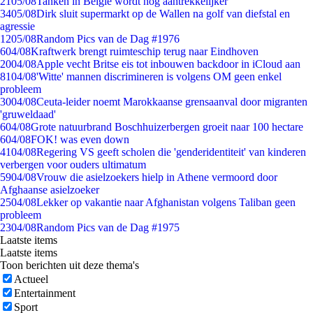
21
05/08
Tanken in België wordt nóg aantrekkelijker
34
05/08
Dirk sluit supermarkt op de Wallen na golf van diefstal en
agressie
12
05/08
Random Pics van de Dag #1976
6
04/08
Kraftwerk brengt ruimteschip terug naar Eindhoven
20
04/08
Apple vecht Britse eis tot inbouwen backdoor in iCloud aan
81
04/08
'Witte' mannen discrimineren is volgens OM geen enkel
probleem
30
04/08
Ceuta-leider noemt Marokkaanse grensaanval door migranten
'gruweldaad'
6
04/08
Grote natuurbrand Boschhuizerbergen groeit naar 100 hectare
6
04/08
FOK! was even down
41
04/08
Regering VS geeft scholen die 'genderidentiteit' van kinderen
verbergen voor ouders ultimatum
59
04/08
Vrouw die asielzoekers hielp in Athene vermoord door
Afghaanse asielzoeker
25
04/08
Lekker op vakantie naar Afghanistan volgens Taliban geen
probleem
23
04/08
Random Pics van de Dag #1975
Laatste items
Laatste items
Toon berichten uit deze thema's
Actueel
Entertainment
Sport