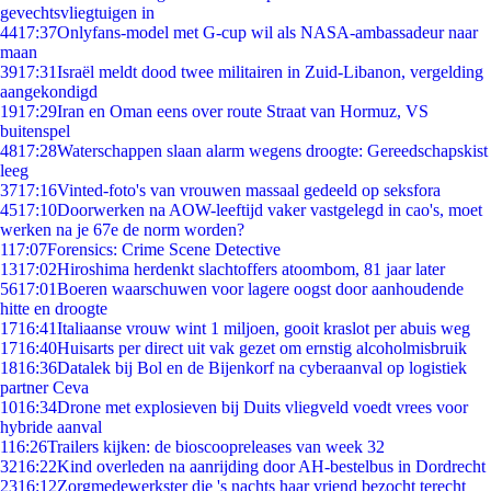
gevechtsvliegtuigen in
44
17:37
Onlyfans-model met G-cup wil als NASA-ambassadeur naar
maan
39
17:31
Israël meldt dood twee militairen in Zuid-Libanon, vergelding
aangekondigd
19
17:29
Iran en Oman eens over route Straat van Hormuz, VS
buitenspel
48
17:28
Waterschappen slaan alarm wegens droogte: Gereedschapskist
leeg
37
17:16
Vinted-foto's van vrouwen massaal gedeeld op seksfora
45
17:10
Doorwerken na AOW-leeftijd vaker vastgelegd in cao's, moet
werken na je 67e de norm worden?
1
17:07
Forensics: Crime Scene Detective
13
17:02
Hiroshima herdenkt slachtoffers atoombom, 81 jaar later
56
17:01
Boeren waarschuwen voor lagere oogst door aanhoudende
hitte en droogte
17
16:41
Italiaanse vrouw wint 1 miljoen, gooit kraslot per abuis weg
17
16:40
Huisarts per direct uit vak gezet om ernstig alcoholmisbruik
18
16:36
Datalek bij Bol en de Bijenkorf na cyberaanval op logistiek
partner Ceva
10
16:34
Drone met explosieven bij Duits vliegveld voedt vrees voor
hybride aanval
1
16:26
Trailers kijken: de bioscoopreleases van week 32
32
16:22
Kind overleden na aanrijding door AH-bestelbus in Dordrecht
23
16:12
Zorgmedewerkster die 's nachts haar vriend bezocht terecht