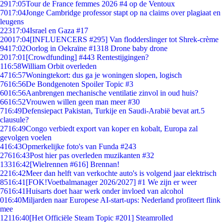
29
17:05
Tour de France femmes 2026 #4 op de Ventoux
70
17:04
Jonge Cambridge professor stapt op na claims over plagiaat en
leugens
223
17:04
Israel en Gaza #17
200
17:04
[INFLUENCERS #295] Van flodderslinger tot Shrek-crème
94
17:02
Oorlog in Oekraïne #1318 Drone baby drone
20
17:01
[Crowdfunding] #443 Rentestijgingen?
1
16:58
William Orbit overleden
47
16:57
Woningtekort: dus ga je woningen slopen, logisch
76
16:56
De Bondgenoten Spoiler Topic #3
60
16:56
Aanbrengen mechanische ventilatie zinvol in oud huis?
66
16:52
Vrouwen willen geen man meer #30
7
16:49
Defensiepact Pakistan, Turkije en Saudi-Arabië bevat art.5
clausule?
27
16:49
Congo verbiedt export van koper en kobalt, Europa zal
gevolgen voelen
4
16:43
Opmerkelijke foto's van Funda #243
276
16:43
Post hier pas overleden muzikanten #32
133
16:42
[Wielrennen #616] Brennan!
22
16:42
Meer dan helft van verkochte auto's is volgend jaar elektrisch
85
16:41
[FOK!Voetbalmanager 2026/2027] #1 We zijn er weer
76
16:41
Huisarts doet haar werk onder invloed van alcohol
0
16:40
Miljarden naar Europese AI-start-ups: Nederland profiteert flink
mee
121
16:40
[Het Officiële Steam Topic #201] Steamrolled