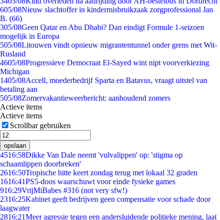
34
05/08
Kind overleden na aanrijding door AH-bestelbus in Dordrecht
6
05/08
Nieuw slachtoffer in kindermisbruikzaak zorgprofessional Jan
B. (66)
3
05/08
Geen Qatar en Abu Dhabi? Dan eindigt Formule 1-seizoen
mogelijk in Europa
5
05/08
Litouwen vindt opnieuw migrantentunnel onder grens met Wit-
Rusland
46
05/08
Progressieve Democraat El-Sayed wint nipt voorverkiezing
Michigan
14
05/08
Accell, moederbedrijf Sparta en Batavus, vraagt uitstel van
betaling aan
5
05/08
Zomervakantieweerbericht: aanhoudend zomers
Actieve items
Actieve items
Scrollbar gebruiken
opslaan
45
16:58
Dikke Van Dale neemt 'vulvalippen' op: 'stigma op
schaamlippen doorbreken'
26
16:50
Tropische hitte keert zondag terug met lokaal 32 graden
16
16:41
PS5-doos waarschuwt voor einde fysieke games
9
16:29
VrijMiBabes #316 (not very sfw!)
23
16:25
Kabinet geeft bedrijven geen compensatie voor schade door
laagwater
28
16:21
Meer agressie tegen een andersluidende politieke mening, laat