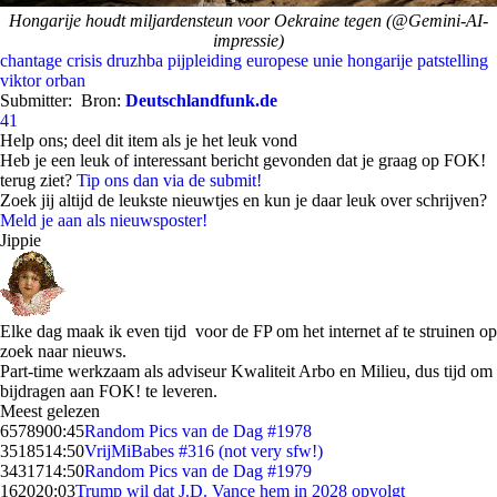
Hongarije houdt miljardensteun voor Oekraine tegen (@Gemini-AI-
impressie)
chantage
crisis
druzhba pijpleiding
europese unie
hongarije
patstelling
viktor orban
Submitter:
Bron:
Deutschlandfunk.de
41
Help ons; deel dit item als je het leuk vond
Heb je een leuk of interessant bericht gevonden dat je graag op FOK!
terug ziet?
Tip ons dan via de submit!
Zoek jij altijd de leukste nieuwtjes en kun je daar leuk over schrijven?
Meld je aan als nieuwsposter!
Jippie
Elke dag maak ik even tijd voor de FP om het internet af te struinen op
zoek naar nieuws.
Part-time werkzaam als adviseur Kwaliteit Arbo en Milieu, dus tijd om
bijdragen aan FOK! te leveren.
Meest gelezen
65789
00:45
Random Pics van de Dag #1978
35185
14:50
VrijMiBabes #316 (not very sfw!)
34317
14:50
Random Pics van de Dag #1979
1620
20:03
Trump wil dat J.D. Vance hem in 2028 opvolgt