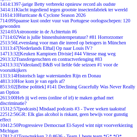
14
14:13
97-jarige Betty verbreekt opnieuw record als oudste
34
14:11
Klacht ingediend tegen grootste insectenfabriek ter wereld
116
14:10
Hurricane & Cyclone Season 2026
7
14:09
Spaanse kust onder vuur van Portugese oorlogsschepen: 120
gewonden
32
14:03
Astronomie in de Achtertuin #6
171
14:02
Wat is jullie binnenhuistemperatuur? #81 Horrorzomer
25
13:56
Levenslang voor man die inreed op betogers in München
131
13:47
[Nederlands Elftal] Op naar Louis IV?
147
13:32
[Keuken Kampioen Divisie] #44 Vitesse mag weg
29
13:32
Transfergeruchten en contractverlenging #83
243
13:31
[Videoland] B&B vol liefde 6de seizoen #1 voor de
vooruitkijkers
13
13:14
Historisch lage waterstanden Rijn en Donau
48
13:10
Hoe kom je van egels af?
85
13:02
[Britse politiek] #141 Declining Gracefully Was Never Really
an Option
26
13:00
Heb jij wel eens (online of irl) te maken gehad met
discriminatie?
153
12:57
[podcasts] Misdaad podcasts #3 - Twee weken taakstraf
225
12:56
GR: Elk glas alcohol is riskant, geen bewijs voor gunstig
effect
104
12:50
Progressieve Democraat El-Sayed wint nipt voorverkiezing
Michigan
178
12:42
Touwtrekken 2.0 #636 - Team 1 beste team *G* *O*