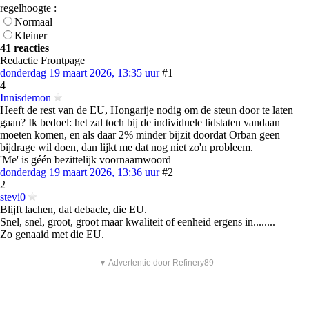
regelhoogte :
Normaal
Kleiner
41 reacties
Redactie Frontpage
donderdag 19 maart 2026, 13:35 uur
#1
4
Innisdemon
Heeft de rest van de EU, Hongarije nodig om de steun door te laten
gaan? Ik bedoel: het zal toch bij de individuele lidstaten vandaan
moeten komen, en als daar 2% minder bijzit doordat Orban geen
bijdrage wil doen, dan lijkt me dat nog niet zo'n probleem.
'Me' is géén bezittelijk voornaamwoord
donderdag 19 maart 2026, 13:36 uur
#2
2
stevi0
Blijft lachen, dat debacle, die EU.
Snel, snel, groot, groot maar kwaliteit of eenheid ergens in........
Zo genaaid met die EU.
▼ Advertentie door Refinery89