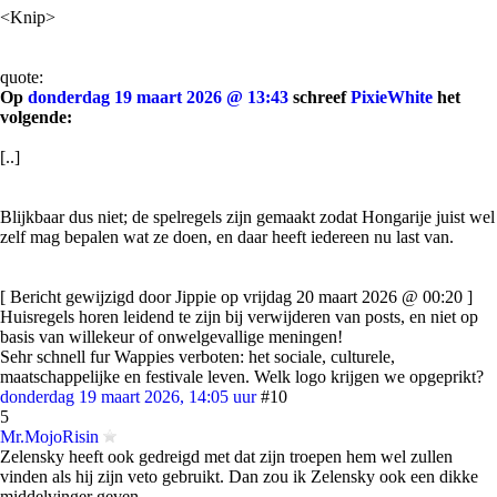
<Knip>
quote:
Op
donderdag 19 maart 2026 @ 13:43
schreef
PixieWhite
het
volgende:
[..]
Blijkbaar dus niet; de spelregels zijn gemaakt zodat Hongarije juist wel
zelf mag bepalen wat ze doen, en daar heeft iedereen nu last van.
[ Bericht gewijzigd door Jippie op vrijdag 20 maart 2026 @ 00:20 ]
Huisregels horen leidend te zijn bij verwijderen van posts, en niet op
basis van willekeur of onwelgevallige meningen!
Sehr schnell fur Wappies verboten: het sociale, culturele,
maatschappelijke en festivale leven. Welk logo krijgen we opgeprikt?
donderdag 19 maart 2026, 14:05 uur
#10
5
Mr.MojoRisin
Zelensky heeft ook gedreigd met dat zijn troepen hem wel zullen
vinden als hij zijn veto gebruikt. Dan zou ik Zelensky ook een dikke
middelvinger geven.