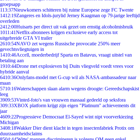
groepsapp
1
13:37
Nieuwkomers schitteren bij ruime Europese zege FC Twente
14
12:19
Zangeres en Idols-jurylid Jerney Kaagman op 79-jarige leeftijd
overleden
24
12:00
Huisarts per direct uit vak gezet om ernstig alcoholmisbruik
10
11:41
Netflix-abonnees krijgen exclusieve early access tot
uitgebreide GTA VI trailer
26
10:54
NAVO zet wegens Russische provocatie 250% meer
gevechtsvliegtuigen in
14
10:46
Accell, moederbedrijf Sparta en Batavus, vraagt uitstel van
betaling aan
19
10:44
Drone met explosieven bij Duits vliegveld voedt vrees voor
hybride aanval
64
10:36
Onlyfans-model met G-cup wil als NASA-ambassadeur naar
maan
57
10:16
Waterschappen slaan alarm wegens droogte: Gereedschapskist
leeg
39
09:53
Vinted-foto's van vrouwen massaal gedeeld op seksfora
3
09:33
XBOX platform krijgt zijn eigen "Platinum" achievements dit
jaar
46
09:22
Progressieve Democraat El-Sayed wint nipt voorverkiezing
Michigan
34
08:18
Wakker Dier dient klacht in tegen insectenfabriek Protix om
duurzaamheidsclaims
85
04:44
'Witte' mannen discrimineren is volgens OM geen enkel