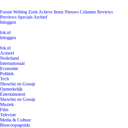
Forum
Weblog
Zoek
Actieve Items
Nieuws
Columns
Reviews
Previews
Specials
Archief
Inloggen
fok.nl
Inloggen
fok.nl
Actueel
Nederland
Internationaal
Economie
Politiek
Tech
Showbiz en Gossip
Opmerkelijk
Entertainment
Showbiz en Gossip
Muziek
Film
Televisie
Media & Cultuur
Bioscoopagenda