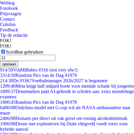
Weblog
Fotoboek
Prijsvragen
Contact
Colofon
Feedback
Tip de redactie
FOK!
FOK!
Scrollbar gebruiken
opslaan
9
14:50
VrijMiBabes #316 (not very sfw!)
33
14:50
Random Pics van de Dag #1979
2
14:30
De FOK!Voetbalmanager 2026/2027 is begonnen
12
09:40
Meta krijgt half miljard boete voor mentale schade bij jongeren
18
09:37
Denemarken pakt AI-gebruik in scholen aan: extra mondelinge
examens
19
00:45
Random Pics van de Dag #1978
64
06/08
Onlyfans-model met G-cup wil als NASA-ambassadeur naar
maan
24
06/08
Huisarts per direct uit vak gezet om ernstig alcoholmisbruik
19
06/08
Drone met explosieven bij Duits vliegveld voedt vrees voor
hybride aanval