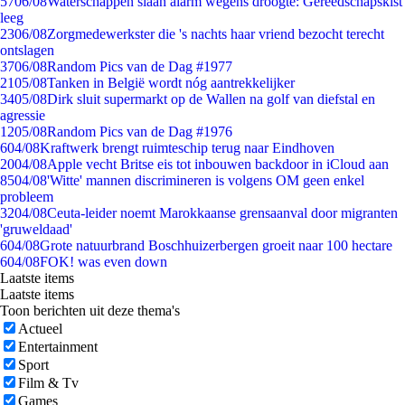
57
06/08
Waterschappen slaan alarm wegens droogte: Gereedschapskist
leeg
23
06/08
Zorgmedewerkster die 's nachts haar vriend bezocht terecht
ontslagen
37
06/08
Random Pics van de Dag #1977
21
05/08
Tanken in België wordt nóg aantrekkelijker
34
05/08
Dirk sluit supermarkt op de Wallen na golf van diefstal en
agressie
12
05/08
Random Pics van de Dag #1976
6
04/08
Kraftwerk brengt ruimteschip terug naar Eindhoven
20
04/08
Apple vecht Britse eis tot inbouwen backdoor in iCloud aan
85
04/08
'Witte' mannen discrimineren is volgens OM geen enkel
probleem
32
04/08
Ceuta-leider noemt Marokkaanse grensaanval door migranten
'gruweldaad'
6
04/08
Grote natuurbrand Boschhuizerbergen groeit naar 100 hectare
6
04/08
FOK! was even down
Laatste items
Laatste items
Toon berichten uit deze thema's
Actueel
Entertainment
Sport
Film & Tv
Games