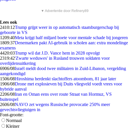
▼ Advertentie door Refinery89
Lees ook
24
10:12
Trump grijpt weer in op automatisch staatsburgerschap bij
geboorte in VS
12
09:40
Meta krijgt half miljard boete voor mentale schade bij jongeren
18
09:37
Denemarken pakt AI-gebruik in scholen aan: extra mondelinge
examens
44
20:03
Trump wil dat J.D. Vance hem in 2028 opvolgt
23
19:42
'Zwarte weduwes' in Rusland trouwen soldaten voor
overlijdensuitkering
69
06/08
Israël meldt dood twee militairen in Zuid-Libanon, vergelding
aangekondigd
15
06/08
Hiroshima herdenkt slachtoffers atoombom, 81 jaar later
19
06/08
Drone met explosieven bij Duits vliegveld voedt vrees voor
hybride aanval
22
06/08
Iran en Oman eens over route Straat van Hormuz, VS
buitenspel
26
06/08
NAVO zet wegens Russische provocatie 250% meer
gevechtsvliegtuigen in
Font-grootte:
Normaal
Kleiner