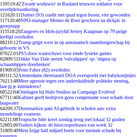
1595
19:42
'Zwarte weduwes' in Rusland trouwen soldaten voor
overlijdensuitkering
1216
20:11
Duitser (93) crasht met quad tegen boom, vier gewonden
1171
20:40
NPO-manager Menno de Boer geschorst na dickpic in
groepsapp
1155
18:20
Zangeres en Idols-jurylid Jerney Kaagman op 79-jarige
leeftijd overleden
882
10:12
Trump grijpt weer in op automatisch staatsburgerschap bij
geboorte in VS
870
22:01
PS5-doos waarschuwt voor einde fysieke games
828
09:51
Dikke Van Dale neemt 'vulvalippen' op: 'stigma op
schaamlippen doorbreken'
819
09:05
Peter Faber (82) overleden
803
11:52
Amsterdams dierenasiel DOA overspoeld met babykonijntjes
762
13:48
Meer agressie tegen een andersluidende politieke mening,
laat jij je intimideren?
685
22:04
Ontslagen bij Halo Studios na Campaign Evolved
677
11:46
Kabinet geeft bedrijven geen compensatie voor schade door
laagwater
642
09:37
Denemarken pakt AI-gebruik in scholen aan: extra
mondelinge examens
622
11:08
Tropische hitte keert zondag terug met lokaal 32 graden
528
05:00
Trailers kijken: de bioscoopreleases van week 32
518
09:40
Meta krijgt half miljard boete voor mentale schade bij
jongeren