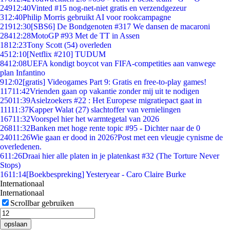
249
12:40
Vinted #15 nog-net-niet gratis en verzendgezeur
3
12:40
Philip Morris gebruikt AI voor rookcampagne
219
12:30
[SBS6] De Bondgenoten #317 We dansen de macaroni
284
12:28
MotoGP #93 Met de TT in Assen
18
12:23
Tony Scott (54) overleden
45
12:10
[Netflix #210] TUDUM
84
12:08
UEFA kondigt boycot van FIFA-competities aan vanwege
plan Infantino
9
12:02
[gratis] Videogames Part 9: Gratis en free-to-play games!
117
11:42
Vrienden gaan op vakantie zonder mij uit te nodigen
250
11:39
Asielzoekers #22 : Het Europese migratiepact gaat in
111
11:37
Kapper Walat (27) slachtoffer van vernielingen
167
11:32
Voorspel hier het warmtegetal van 2026
268
11:32
Banken met hoge rente topic #95 - Dichter naar de 0
240
11:26
Wie gaan er dood in 2026?Post met een vleugje cynisme de
overledenen.
6
11:26
Draai hier alle platen in je platenkast #32 (The Torture Never
Stops)
16
11:14
[Boekbespreking] Yesteryear - Caro Claire Burke
Internationaal
Internationaal
Scrollbar gebruiken
opslaan