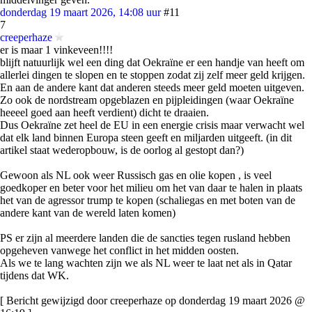
donderdag 19 maart 2026, 14:08 uur
#11
7
creeperhaze
er is maar 1 vinkeveen!!!!
blijft natuurlijk wel een ding dat Oekraïne er een handje van heeft om
allerlei dingen te slopen en te stoppen zodat zij zelf meer geld krijgen.
En aan de andere kant dat anderen steeds meer geld moeten uitgeven.
Zo ook de nordstream opgeblazen en pijpleidingen (waar Oekraïne
heeeel goed aan heeft verdient) dicht te draaien.
Dus Oekraïne zet heel de EU in een energie crisis maar verwacht wel
dat elk land binnen Europa steen geeft en miljarden uitgeeft. (in dit
artikel staat wederopbouw, is de oorlog al gestopt dan?)
Gewoon als NL ook weer Russisch gas en olie kopen , is veel
goedkoper en beter voor het milieu om het van daar te halen in plaats
het van de agressor trump te kopen (schaliegas en met boten van de
andere kant van de wereld laten komen)
PS er zijn al meerdere landen die de sancties tegen rusland hebben
opgeheven vanwege het conflict in het midden oosten.
Als we te lang wachten zijn we als NL weer te laat net als in Qatar
tijdens dat WK.
[ Bericht gewijzigd door creeperhaze op donderdag 19 maart 2026 @