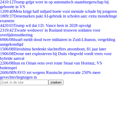
24
10:12
Trump grijpt weer in op automatisch staatsburgerschap bij
geboorte in VS
12
09:40
Meta krijgt half miljard boete voor mentale schade bij jongeren
18
09:37
Denemarken pakt AI-gebruik in scholen aan: extra mondelinge
examens
44
20:03
Trump wil dat J.D. Vance hem in 2028 opvolgt
23
19:42
'Zwarte weduwes' in Rusland trouwen soldaten voor
overlijdensuitkering
69
06/08
Israël meldt dood twee militairen in Zuid-Libanon, vergelding
aangekondigd
15
06/08
Hiroshima herdenkt slachtoffers atoombom, 81 jaar later
19
06/08
Drone met explosieven bij Duits vliegveld voedt vrees voor
hybride aanval
22
06/08
Iran en Oman eens over route Straat van Hormuz, VS
buitenspel
26
06/08
NAVO zet wegens Russische provocatie 250% meer
gevechtsvliegtuigen in