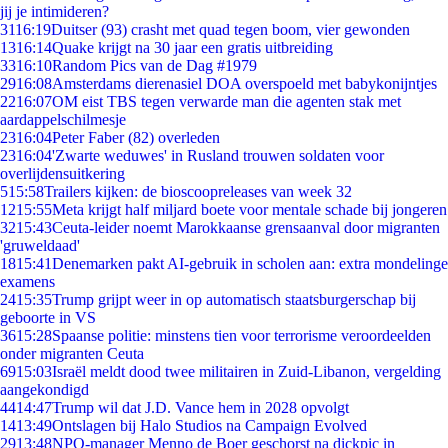
jij je intimideren?
31
16:19
Duitser (93) crasht met quad tegen boom, vier gewonden
13
16:14
Quake krijgt na 30 jaar een gratis uitbreiding
33
16:10
Random Pics van de Dag #1979
29
16:08
Amsterdams dierenasiel DOA overspoeld met babykonijntjes
22
16:07
OM eist TBS tegen verwarde man die agenten stak met
aardappelschilmesje
23
16:04
Peter Faber (82) overleden
23
16:04
'Zwarte weduwes' in Rusland trouwen soldaten voor
overlijdensuitkering
5
15:58
Trailers kijken: de bioscoopreleases van week 32
12
15:55
Meta krijgt half miljard boete voor mentale schade bij jongeren
32
15:43
Ceuta-leider noemt Marokkaanse grensaanval door migranten
'gruweldaad'
18
15:41
Denemarken pakt AI-gebruik in scholen aan: extra mondelinge
examens
24
15:35
Trump grijpt weer in op automatisch staatsburgerschap bij
geboorte in VS
36
15:28
Spaanse politie: minstens tien voor terrorisme veroordeelden
onder migranten Ceuta
69
15:03
Israël meldt dood twee militairen in Zuid-Libanon, vergelding
aangekondigd
44
14:47
Trump wil dat J.D. Vance hem in 2028 opvolgt
14
13:49
Ontslagen bij Halo Studios na Campaign Evolved
29
13:48
NPO-manager Menno de Boer geschorst na dickpic in