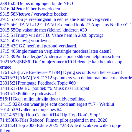
238
16:05
De bezuinigingen bij de NPO
18
16:04
Peter Faber is overleden
93
15:58
Nieuwe / verwachte boeken
39
15:57
Zou je vreemdgaan in een relatie kunnen vergeven?
66
15:56
GTA VI #12 GTA VI Extended look 27 Augustus Netflix/YT
20
15:55
Op vakantie met (kleine) kinderen #30
35
15:51
Trump wil dat J.D. Vance hem in 2028 opvolgt
34
15:50
Eeuwig voortleven
42
15:43
GGZ heeft mij gezond verklaard.
17
15:40
Single mannen verplichtsingle moeders laten daten?
27
15:39
Pinda-allergie? Andermans poep slikken helpt misschien
192
15:38
[SBS6] De Oranjezomer #10 Helene je kan het niet stop
ermee
176
15:36
[Live Eredivisie #1784] Dying seconds van het seizoen!
240
15:31
[AMV] VS #1312 spammers van de internationale rechtsorde
233
15:21
Frontpage Feedback Topic #60
144
15:17
De EU-politiek #6 Musk naar Europa!
163
15:13
Politieke podcasts #1
5
15:11
Geen miljonair zijn door tijdverspilling
141
15:02
Zaken waar je je echt dood aan ergert #17 - Werklui
70
14:53
Afvallen met injecties #4
131
14:52
Hip Hop Central #114 Hip Hop Don´t Stop!
7
14:50
[X-Files Reboot] Filmen pilot gepland in mei 2026
240
14:41
Top 2000 Editie 2025 #243 Alle dikzakken willen op je
lijken