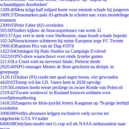
schaamlippen doorbreken'
12
09:40
Meta krijgt half miljard boete voor mentale schade bij jongeren
18
09:37
Denemarken pakt AI-gebruik in scholen aan: extra mondelinge
examens
23
09:05
Peter Faber (82) overleden
5
05:00
Trailers kijken: de bioscoopreleases van week 32
0
03:37
Ajax veel te sterk voor Shelbourne, maar houdt schade beperkt
1
02:34
Nieuwkomers schitteren bij ruime Europese zege FC Twente
19
00:45
Random Pics van de Dag #1978
14
22:04
Ontslagen bij Halo Studios na Campaign Evolved
16
22:01
PS5-doos waarschuwt voor einde fysieke games
2
21:03
Le Court wint na nerveuze finale, Pieterse derde
29
20:40
NPO-manager Menno de Boer geschorst na dickpic in
groepsapp
31
20:11
Duitser (93) crasht met quad tegen boom, vier gewonden
44
20:03
Trump wil dat J.D. Vance hem in 2028 opvolgt
1
19:50
Lemmen boekt eerste profzege in zware Ronde van Polen-rit
23
19:42
'Zwarte weduwes' in Rusland trouwen soldaten voor
overlijdensuitkering
14
18:20
Zangeres en Idols-jurylid Jerney Kaagman op 79-jarige leeftijd
overleden
10
06/08
Netflix-abonnees krijgen exclusieve early access tot
uitgebreide GTA VI trailer
64
06/08
Onlyfans-model met G-cup wil als NASA-ambassadeur naar
maan