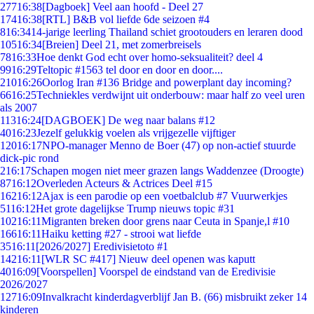
277
16:38
[Dagboek] Veel aan hoofd - Deel 27
174
16:38
[RTL] B&B vol liefde 6de seizoen #4
8
16:34
14-jarige leerling Thailand schiet grootouders en leraren dood
105
16:34
[Breien] Deel 21, met zomerbreisels
78
16:33
Hoe denkt God echt over homo-seksualiteit? deel 4
99
16:29
Teltopic #1563 tel door en door en door....
210
16:26
Oorlog Iran #136 Bridge and powerplant day incoming?
66
16:25
Techniekles verdwijnt uit onderbouw: maar half zo veel uren
als 2007
113
16:24
[DAGBOEK] De weg naar balans #12
40
16:23
Jezelf gelukkig voelen als vrijgezelle vijftiger
120
16:17
NPO-manager Menno de Boer (47) op non-actief stuurde
dick-pic rond
2
16:17
Schapen mogen niet meer grazen langs Waddenzee (Droogte)
87
16:12
Overleden Acteurs & Actrices Deel #15
162
16:12
Ajax is een parodie op een voetbalclub #7 Vuurwerkjes
51
16:12
Het grote dagelijkse Trump nieuws topic #31
102
16:11
Migranten breken door grens naar Ceuta in Spanje,l #10
166
16:11
Haiku ketting #27 - strooi wat liefde
35
16:11
[2026/2027] Eredivisietoto #1
142
16:11
[WLR SC #417] Nieuw deel openen was kaputt
40
16:09
[Voorspellen] Voorspel de eindstand van de Eredivisie
2026/2027
127
16:09
Invalkracht kinderdagverblijf Jan B. (66) misbruikt zeker 14
kinderen