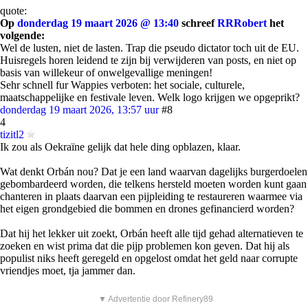
quote:
Op
donderdag 19 maart 2026 @ 13:40
schreef
RRRobert
het
volgende:
Wel de lusten, niet de lasten. Trap die pseudo dictator toch uit de EU.
Huisregels horen leidend te zijn bij verwijderen van posts, en niet op
basis van willekeur of onwelgevallige meningen!
Sehr schnell fur Wappies verboten: het sociale, culturele,
maatschappelijke en festivale leven. Welk logo krijgen we opgeprikt?
donderdag 19 maart 2026, 13:57 uur
#8
4
tizitl2
Ik zou als Oekraïne gelijk dat hele ding opblazen, klaar.
Wat denkt Orbán nou? Dat je een land waarvan dagelijks burgerdoelen
gebombardeerd worden, die telkens hersteld moeten worden kunt gaan
chanteren in plaats daarvan een pijpleiding te restaureren waarmee via
het eigen grondgebied die bommen en drones gefinancierd worden?
Dat hij het lekker uit zoekt, Orbán heeft alle tijd gehad alternatieven te
zoeken en wist prima dat die pijp problemen kon geven. Dat hij als
populist niks heeft geregeld en opgelost omdat het geld naar corrupte
vriendjes moet, tja jammer dan.
▼ Advertentie door Refinery89