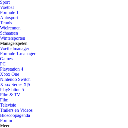
Sport
Voetbal
Formule 1
Autosport
Tennis
Wielrennen
Schaatsen
Wintersporten
Managerspelen
Voetbalmanager
Formule 1-manager
Games
PC
Playstation 4
Xbox One
Nintendo Switch
Xbox Series X|S
PlayStation 5
Film & TV
Film
Televisie
Trailers en Videos
Bioscoopagenda
Forum
Meer