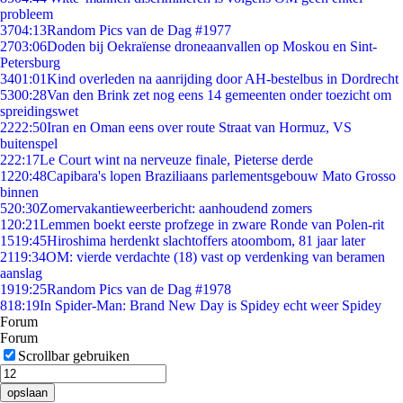
probleem
37
04:13
Random Pics van de Dag #1977
27
03:06
Doden bij Oekraïense droneaanvallen op Moskou en Sint-
Petersburg
34
01:01
Kind overleden na aanrijding door AH-bestelbus in Dordrecht
53
00:28
Van den Brink zet nog eens 14 gemeenten onder toezicht om
spreidingswet
22
22:50
Iran en Oman eens over route Straat van Hormuz, VS
buitenspel
2
22:17
Le Court wint na nerveuze finale, Pieterse derde
12
20:48
Capibara's lopen Braziliaans parlementsgebouw Mato Grosso
binnen
5
20:30
Zomervakantieweerbericht: aanhoudend zomers
1
20:21
Lemmen boekt eerste profzege in zware Ronde van Polen-rit
15
19:45
Hiroshima herdenkt slachtoffers atoombom, 81 jaar later
21
19:34
OM: vierde verdachte (18) vast op verdenking van beramen
aanslag
19
19:25
Random Pics van de Dag #1978
8
18:19
In Spider-Man: Brand New Day is Spidey echt weer Spidey
Forum
Forum
Scrollbar gebruiken
opslaan