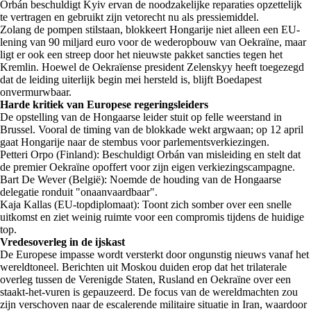
Orbán beschuldigt Kyiv ervan de noodzakelijke reparaties opzettelijk
te vertragen en gebruikt zijn vetorecht nu als pressiemiddel.
Zolang de pompen stilstaan, blokkeert Hongarije niet alleen een EU-
lening van 90 miljard euro voor de wederopbouw van Oekraïne, maar
ligt er ook een streep door het nieuwste pakket sancties tegen het
Kremlin. Hoewel de Oekraïense president Zelenskyy heeft toegezegd
dat de leiding uiterlijk begin mei hersteld is, blijft Boedapest
onvermurwbaar.
Harde kritiek van Europese regeringsleiders
De opstelling van de Hongaarse leider stuit op felle weerstand in
Brussel. Vooral de timing van de blokkade wekt argwaan; op 12 april
gaat Hongarije naar de stembus voor parlementsverkiezingen.
Petteri Orpo (Finland): Beschuldigt Orbán van misleiding en stelt dat
de premier Oekraïne opoffert voor zijn eigen verkiezingscampagne.
Bart De Wever (België): Noemde de houding van de Hongaarse
delegatie ronduit "onaanvaardbaar".
Kaja Kallas (EU-topdiplomaat): Toont zich somber over een snelle
uitkomst en ziet weinig ruimte voor een compromis tijdens de huidige
top.
Vredesoverleg in de ijskast
De Europese impasse wordt versterkt door ongunstig nieuws vanaf het
wereldtoneel. Berichten uit Moskou duiden erop dat het trilaterale
overleg tussen de Verenigde Staten, Rusland en Oekraïne over een
staakt-het-vuren is gepauzeerd. De focus van de wereldmachten zou
zijn verschoven naar de escalerende militaire situatie in Iran, waardoor