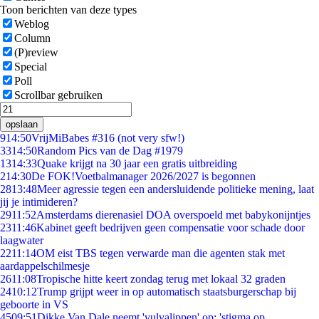
Toon berichten van deze types
Weblog
Column
(P)review
Special
Poll
Scrollbar gebruiken
opslaan
9
14:50
VrijMiBabes #316 (not very sfw!)
33
14:50
Random Pics van de Dag #1979
13
14:33
Quake krijgt na 30 jaar een gratis uitbreiding
2
14:30
De FOK!Voetbalmanager 2026/2027 is begonnen
28
13:48
Meer agressie tegen een andersluidende politieke mening, laat
jij je intimideren?
29
11:52
Amsterdams dierenasiel DOA overspoeld met babykonijntjes
23
11:46
Kabinet geeft bedrijven geen compensatie voor schade door
laagwater
22
11:14
OM eist TBS tegen verwarde man die agenten stak met
aardappelschilmesje
26
11:08
Tropische hitte keert zondag terug met lokaal 32 graden
24
10:12
Trump grijpt weer in op automatisch staatsburgerschap bij
geboorte in VS
45
09:51
Dikke Van Dale neemt 'vulvalippen' op: 'stigma op