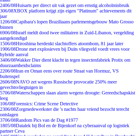
24
06/08
Huisarts per direct uit vak gezet om ernstig alcoholmisbruik
3
06/08
XBOX platform krijgt zijn eigen "Platinum" achievements dit
jaar
12
06/08
Capibara's lopen Braziliaans parlementsgebouw Mato Grosso
binnen
69
06/08
Israël meldt dood twee militairen in Zuid-Libanon, vergelding
aangekondigd
15
06/08
Hiroshima herdenkt slachtoffers atoombom, 81 jaar later
19
06/08
Drone met explosieven bij Duits vliegveld voedt vrees voor
hybride aanval
34
06/08
Wakker Dier dient klacht in tegen insectenfabriek Protix om
duurzaamheidsclaims
22
06/08
Iran en Oman eens over route Straat van Hormuz, VS
buitenspel
26
06/08
NAVO zet wegens Russische provocatie 250% meer
gevechtsvliegtuigen in
57
06/08
Waterschappen slaan alarm wegens droogte: Gereedschapskist
leeg
1
06/08
Forensics: Crime Scene Detective
23
06/08
Zorgmedewerkster die 's nachts haar vriend bezocht terecht
ontslagen
37
06/08
Random Pics van de Dag #1977
18
05/08
Datalek bij Bol en de Bijenkorf na cyberaanval op logistiek
partner Ceva