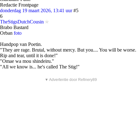
Redactie Frontpage
donderdag 19 maart 2026, 13:41 uur
#5
6
TheStigsDutchCousin
Brabo Bastard
Orban
foto
Handpop van Poetin.
"They are rage. Brutal, without mercy. But you.... You will be worse.
Rip and tear, until it is done!"
"Omae wa mou shindeiru."
"All we know is... he's called The Stig!"
▼ Advertentie door Refinery89