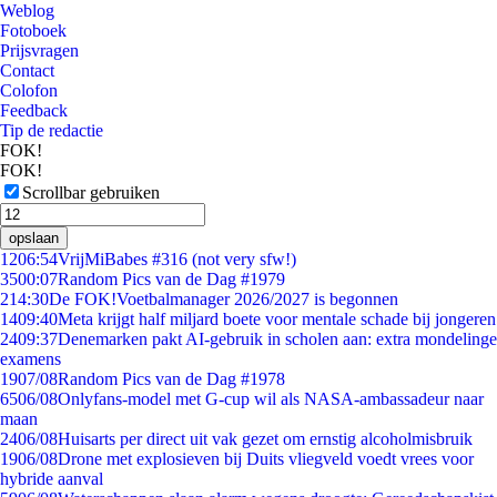
Weblog
Fotoboek
Prijsvragen
Contact
Colofon
Feedback
Tip de redactie
FOK!
FOK!
Scrollbar gebruiken
opslaan
12
06:54
VrijMiBabes #316 (not very sfw!)
35
00:07
Random Pics van de Dag #1979
2
14:30
De FOK!Voetbalmanager 2026/2027 is begonnen
14
09:40
Meta krijgt half miljard boete voor mentale schade bij jongeren
24
09:37
Denemarken pakt AI-gebruik in scholen aan: extra mondelinge
examens
19
07/08
Random Pics van de Dag #1978
65
06/08
Onlyfans-model met G-cup wil als NASA-ambassadeur naar
maan
24
06/08
Huisarts per direct uit vak gezet om ernstig alcoholmisbruik
19
06/08
Drone met explosieven bij Duits vliegveld voedt vrees voor
hybride aanval