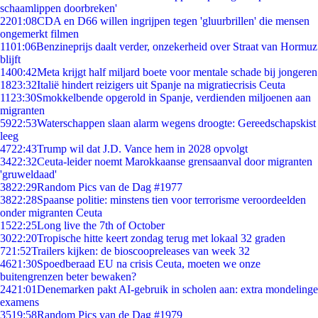
schaamlippen doorbreken'
22
01:08
CDA en D66 willen ingrijpen tegen 'gluurbrillen' die mensen
ongemerkt filmen
11
01:06
Benzineprijs daalt verder, onzekerheid over Straat van Hormuz
blijft
14
00:42
Meta krijgt half miljard boete voor mentale schade bij jongeren
18
23:32
Italië hindert reizigers uit Spanje na migratiecrisis Ceuta
11
23:30
Smokkelbende opgerold in Spanje, verdienden miljoenen aan
migranten
59
22:53
Waterschappen slaan alarm wegens droogte: Gereedschapskist
leeg
47
22:43
Trump wil dat J.D. Vance hem in 2028 opvolgt
34
22:32
Ceuta-leider noemt Marokkaanse grensaanval door migranten
'gruweldaad'
38
22:29
Random Pics van de Dag #1977
38
22:28
Spaanse politie: minstens tien voor terrorisme veroordeelden
onder migranten Ceuta
15
22:25
Long live the 7th of October
30
22:20
Tropische hitte keert zondag terug met lokaal 32 graden
7
21:52
Trailers kijken: de bioscoopreleases van week 32
46
21:30
Spoedberaad EU na crisis Ceuta, moeten we onze
buitengrenzen beter bewaken?
24
21:01
Denemarken pakt AI-gebruik in scholen aan: extra mondelinge
examens
35
19:58
Random Pics van de Dag #1979