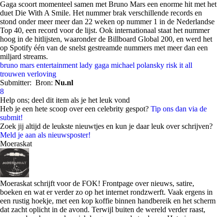
Gaga scoort momenteel samen met Bruno Mars een enorme hit met het
duet Die With A Smile. Het nummer brak verschillende records en
stond onder meer meer dan 22 weken op nummer 1 in de Nederlandse
Top 40, een record voor de lijst. Ook internationaal staat het nummer
hoog in de hitlijsten, waaronder de Billboard Global 200, en werd het
op Spotify één van de snelst gestreamde nummers met meer dan een
miljard streams.
bruno mars
entertainment
lady gaga
michael polansky
risk it all
trouwen
verloving
Submitter:
Bron:
Nu.nl
8
Help ons; deel dit item als je het leuk vond
Heb je een hete scoop over een celebrity gespot?
Tip ons dan via de
submit!
Zoek jij altijd de leukste nieuwtjes en kun je daar leuk over schrijven?
Meld je aan als nieuwsposter!
Moeraskat
Moeraskat schrijft voor de FOK! Frontpage over nieuws, satire,
boeken en wat er verder zo op het internet rondzwerft. Vaak ergens in
een rustig hoekje, met een kop koffie binnen handbereik en het scherm
dat zacht oplicht in de avond. Terwijl buiten de wereld verder raast,