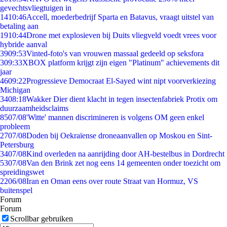
gevechtsvliegtuigen in
14
10:46
Accell, moederbedrijf Sparta en Batavus, vraagt uitstel van
betaling aan
19
10:44
Drone met explosieven bij Duits vliegveld voedt vrees voor
hybride aanval
39
09:53
Vinted-foto's van vrouwen massaal gedeeld op seksfora
3
09:33
XBOX platform krijgt zijn eigen "Platinum" achievements dit
jaar
46
09:22
Progressieve Democraat El-Sayed wint nipt voorverkiezing
Michigan
34
08:18
Wakker Dier dient klacht in tegen insectenfabriek Protix om
duurzaamheidsclaims
85
07/08
'Witte' mannen discrimineren is volgens OM geen enkel
probleem
27
07/08
Doden bij Oekraïense droneaanvallen op Moskou en Sint-
Petersburg
34
07/08
Kind overleden na aanrijding door AH-bestelbus in Dordrecht
53
07/08
Van den Brink zet nog eens 14 gemeenten onder toezicht om
spreidingswet
22
06/08
Iran en Oman eens over route Straat van Hormuz, VS
buitenspel
Forum
Forum
Scrollbar gebruiken