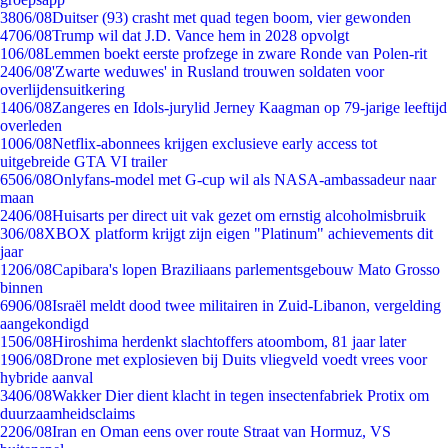
38
06/08
Duitser (93) crasht met quad tegen boom, vier gewonden
47
06/08
Trump wil dat J.D. Vance hem in 2028 opvolgt
1
06/08
Lemmen boekt eerste profzege in zware Ronde van Polen-rit
24
06/08
'Zwarte weduwes' in Rusland trouwen soldaten voor
overlijdensuitkering
14
06/08
Zangeres en Idols-jurylid Jerney Kaagman op 79-jarige leeftijd
overleden
10
06/08
Netflix-abonnees krijgen exclusieve early access tot
uitgebreide GTA VI trailer
65
06/08
Onlyfans-model met G-cup wil als NASA-ambassadeur naar
maan
24
06/08
Huisarts per direct uit vak gezet om ernstig alcoholmisbruik
3
06/08
XBOX platform krijgt zijn eigen "Platinum" achievements dit
jaar
12
06/08
Capibara's lopen Braziliaans parlementsgebouw Mato Grosso
binnen
69
06/08
Israël meldt dood twee militairen in Zuid-Libanon, vergelding
aangekondigd
15
06/08
Hiroshima herdenkt slachtoffers atoombom, 81 jaar later
19
06/08
Drone met explosieven bij Duits vliegveld voedt vrees voor
hybride aanval
34
06/08
Wakker Dier dient klacht in tegen insectenfabriek Protix om
duurzaamheidsclaims
22
06/08
Iran en Oman eens over route Straat van Hormuz, VS