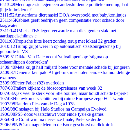
65
13:48
Meer agressie tegen een andersluidende politieke mening, laat
jij je intimideren?
31
11:52
Amsterdams dierenasiel DOA overspoeld met babykonijntjes
25
11:46
Kabinet geeft bedrijven geen compensatie voor schade door
laagwater
23
11:14
OM eist TBS tegen verwarde man die agenten stak met
aardappelschilmesje
30
11:08
Tropische hitte keert zondag terug met lokaal 32 graden
30
10:12
Trump grijpt weer in op automatisch staatsburgerschap bij
geboorte in VS
55
09:51
Dikke Van Dale neemt 'vulvalippen' op: 'stigma op
schaamlippen doorbreken'
14
09:40
Meta krijgt half miljard boete voor mentale schade bij jongeren
24
09:37
Denemarken pakt AI-gebruik in scholen aan: extra mondelinge
examens
25
09:05
Peter Faber (82) overleden
7
07/08
Trailers kijken: de bioscoopreleases van week 32
0
07/08
Ajax veel te sterk voor Shelbourne, maar houdt schade beperkt
1
07/08
Nieuwkomers schitteren bij ruime Europese zege FC Twente
19
07/08
Random Pics van de Dag #1978
15
06/08
Ontslagen bij Halo Studios na Campaign Evolved
19
06/08
PS5-doos waarschuwt voor einde fysieke games
2
06/08
Le Court wint na nerveuze finale, Pieterse derde
29
06/08
NPO-manager Menno de Boer geschorst na dickpic in
groepsapp