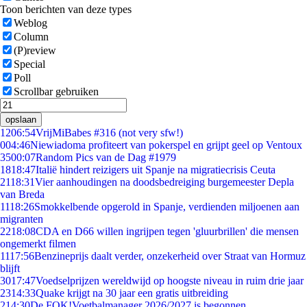
Toon berichten van deze types
Weblog
Column
(P)review
Special
Poll
Scrollbar gebruiken
opslaan
12
06:54
VrijMiBabes #316 (not very sfw!)
0
04:46
Niewiadoma profiteert van pokerspel en grijpt geel op Ventoux
35
00:07
Random Pics van de Dag #1979
18
18:47
Italië hindert reizigers uit Spanje na migratiecrisis Ceuta
21
18:31
Vier aanhoudingen na doodsbedreiging burgemeester Depla
van Breda
11
18:26
Smokkelbende opgerold in Spanje, verdienden miljoenen aan
migranten
22
18:08
CDA en D66 willen ingrijpen tegen 'gluurbrillen' die mensen
ongemerkt filmen
11
17:56
Benzineprijs daalt verder, onzekerheid over Straat van Hormuz
blijft
30
17:47
Voedselprijzen wereldwijd op hoogste niveau in ruim drie jaar
23
14:33
Quake krijgt na 30 jaar een gratis uitbreiding
2
14:30
De FOK!Voetbalmanager 2026/2027 is begonnen