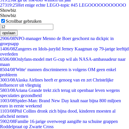
273
19:25
Het enige echte LEGO-topic #45 LEGOOOOOOOOOOO
Showbiz
Showbiz
Scrollbar gebruiken
opslaan
29
06/08
NPO-manager Menno de Boer geschorst na dickpic in
groepsapp
14
06/08
Zangeres en Idols-jurylid Jerney Kaagman op 79-jarige leeftijd
overleden
65
06/08
Onlyfans-model met G-cup wil als NASA-ambassadeur naar
maan
85
04/08
'Witte' mannen discrimineren is volgens OM geen enkel
probleem
30
03/08
Alaska Airlines heeft er genoeg van en zet Christelijke
influencer uit vliegtuig
58
03/08
Ariana Grande trekt zich terug uit openbaar leven wegens
speculaties gezondheid
10
03/08
Spider-Man: Brand New Day knalt naar bijna 800 miljoen
euro in eerste weekend
11
03/08
Phil Collins dronk zich bijna dood, kinderen moesten al
afscheid nemen
59
02/08
Familie 16-jarige overweegt aangifte na schuine grappen
Roddelpraat op Zwarte Cross