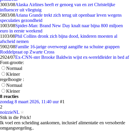
30
03/08
Alaska Airlines heeft er genoeg van en zet Christelijke
influencer uit vliegtuig
58
03/08
Ariana Grande trekt zich terug uit openbaar leven wegens
speculaties gezondheid
10
03/08
Spider-Man: Brand New Day knalt naar bijna 800 miljoen
euro in eerste weekend
11
03/08
Phil Collins dronk zich bijna dood, kinderen moesten al
afscheid nemen
59
02/08
Familie 16-jarige overweegt aangifte na schuine grappen
Roddelpraat op Zwarte Cross
29
24/07
Ex-CNN-ster Brooke Baldwin wijst ex-wereldleider in bed af
Font-grootte:
Normaal
Kleiner
regelhoogte :
Normaal
Kleiner
8 reacties
zondag 8 maart 2026, 11:40 uur
#1
2
noizzieNL
Stik in die Prick!
Ik voel een scheiding aankomen, inclusief alimentatie en versoberde
omgangsregeling..