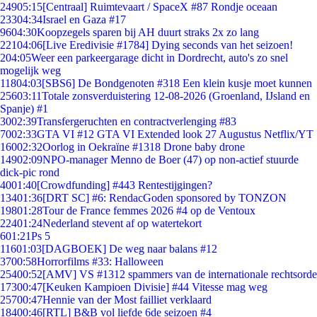
249
05:15
[Centraal] Ruimtevaart / SpaceX #87 Rondje oceaan
233
04:34
Israel en Gaza #17
96
04:30
Koopzegels sparen bij AH duurt straks 2x zo lang
221
04:06
[Live Eredivisie #1784] Dying seconds van het seizoen!
2
04:05
Weer een parkeergarage dicht in Dordrecht, auto's zo snel
mogelijk weg
118
04:03
[SBS6] De Bondgenoten #318 Een klein kusje moet kunnen
256
03:11
Totale zonsverduistering 12-08-2026 (Groenland, IJsland en
Spanje) #1
30
02:39
Transfergeruchten en contractverlenging #83
70
02:33
GTA VI #12 GTA VI Extended look 27 Augustus Netflix/YT
160
02:32
Oorlog in Oekraïne #1318 Drone baby drone
149
02:09
NPO-manager Menno de Boer (47) op non-actief stuurde
dick-pic rond
40
01:40
[Crowdfunding] #443 Rentestijgingen?
134
01:36
[DRT SC] #6: RendacGoden sponsored by TONZON
198
01:28
Tour de France femmes 2026 #4 op de Ventoux
224
01:24
Nederland stevent af op watertekort
6
01:21
Ps 5
116
01:03
[DAGBOEK] De weg naar balans #12
37
00:58
Horrorfilms #33: Halloween
254
00:52
[AMV] VS #1312 spammers van de internationale rechtsorde
173
00:47
[Keuken Kampioen Divisie] #44 Vitesse mag weg
257
00:47
Hennie van der Most failliet verklaard
184
00:46
[RTL] B&B vol liefde 6de seizoen #4