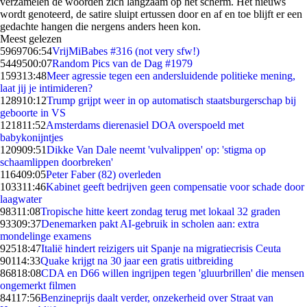
verzamelen de woorden zich langzaam op het scherm. Het nieuws
wordt genoteerd, de satire sluipt ertussen door en af en toe blijft er een
gedachte hangen die nergens anders heen kon.
Meest gelezen
59697
06:54
VrijMiBabes #316 (not very sfw!)
54495
00:07
Random Pics van de Dag #1979
1593
13:48
Meer agressie tegen een andersluidende politieke mening,
laat jij je intimideren?
1289
10:12
Trump grijpt weer in op automatisch staatsburgerschap bij
geboorte in VS
1218
11:52
Amsterdams dierenasiel DOA overspoeld met
babykonijntjes
1209
09:51
Dikke Van Dale neemt 'vulvalippen' op: 'stigma op
schaamlippen doorbreken'
1164
09:05
Peter Faber (82) overleden
1033
11:46
Kabinet geeft bedrijven geen compensatie voor schade door
laagwater
983
11:08
Tropische hitte keert zondag terug met lokaal 32 graden
933
09:37
Denemarken pakt AI-gebruik in scholen aan: extra
mondelinge examens
925
18:47
Italië hindert reizigers uit Spanje na migratiecrisis Ceuta
901
14:33
Quake krijgt na 30 jaar een gratis uitbreiding
868
18:08
CDA en D66 willen ingrijpen tegen 'gluurbrillen' die mensen
ongemerkt filmen
841
17:56
Benzineprijs daalt verder, onzekerheid over Straat van