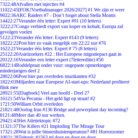
73
22:48
Afvallen met injecties #4
110
22:45
[FOK!Voetbalmanager 2026/2027] #1 We zijn er weer
90
22:36
ARC Raiders #7 - Don’t forget about Stella Montis
144
22:27
Verander één letter: Expert #91 (10 letters)
32
22:27
Congo verbiedt export van koper en kobalt, Europa zal
gevolgen voelen
51
22:23
Verander één letter: Expert #143 (9 letters)
182
22:22
Post hier zo vaak mogelijk om 22:22 uur #76
16
22:21
Verander één letter. Expert # 75 (8 letters)
251
22:20
Asielzoekers #22 : Het Europese migratiepact gaat in
201
22:16
Verander een letter expert (7lettereditie) #50
68
22:14
Roddelpraat onder vuur: ongepaste opmerkingen
minderjarigen deel 2
280
22:06
Post hier pas overleden muzikanten #32
18
22:03
Miljarden naar Europese AI-start-ups: Nederland profiteert
flink mee
289
21:55
[Dagboek] Veel aan hoofd - Deel 27
161
21:54
Via Pecunia - Het geld ligt op straat! #2
17
21:50
William Orbit overleden
218
21:48
Oorlog Iran #136 Bridge and powerplant day incoming?
81
21:48
Meer dan 40 uur werken.
294
21:43
Het Atletiektopic #72
113
21:37
The Killers #21 Imploding The Mirage Tour
173
21:28
Wat is jullie binnenhuistemperatuur? #81 Horrorzomer
100
21:28
Teltopic #1563 tel door en door en door....