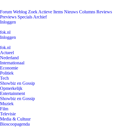
Forum
Weblog
Zoek
Actieve Items
Nieuws
Columns
Reviews
Previews
Specials
Archief
Inloggen
fok.nl
Inloggen
fok.nl
Actueel
Nederland
Internationaal
Economie
Politiek
Tech
Showbiz en Gossip
Opmerkelijk
Entertainment
Showbiz en Gossip
Muziek
Film
Televisie
Media & Cultuur
Bioscoopagenda