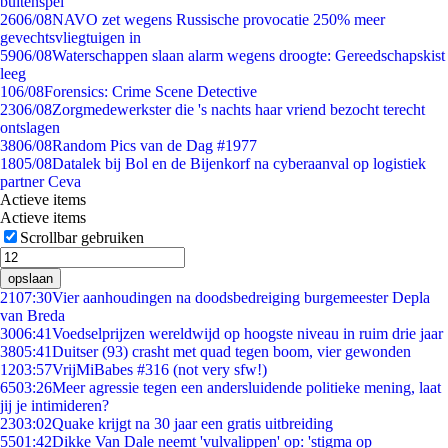
buitenspel
26
06/08
NAVO zet wegens Russische provocatie 250% meer
gevechtsvliegtuigen in
59
06/08
Waterschappen slaan alarm wegens droogte: Gereedschapskist
leeg
1
06/08
Forensics: Crime Scene Detective
23
06/08
Zorgmedewerkster die 's nachts haar vriend bezocht terecht
ontslagen
38
06/08
Random Pics van de Dag #1977
18
05/08
Datalek bij Bol en de Bijenkorf na cyberaanval op logistiek
partner Ceva
Actieve items
Actieve items
Scrollbar gebruiken
opslaan
21
07:30
Vier aanhoudingen na doodsbedreiging burgemeester Depla
van Breda
30
06:41
Voedselprijzen wereldwijd op hoogste niveau in ruim drie jaar
38
05:41
Duitser (93) crasht met quad tegen boom, vier gewonden
12
03:57
VrijMiBabes #316 (not very sfw!)
65
03:26
Meer agressie tegen een andersluidende politieke mening, laat
jij je intimideren?
23
03:02
Quake krijgt na 30 jaar een gratis uitbreiding
55
01:42
Dikke Van Dale neemt 'vulvalippen' op: 'stigma op