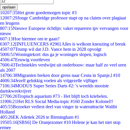
opslaan
102
07:35
Het grote goedemorgen topic #3
120
07:29
Jonge Cambridge professor stapt op na claims over plagiaat
en leugens
8
07:15
Nieuwe Europese richtlijn: vaker repareren ipv vervangen voor
nieuw
6
07:13
Hoe hiermee om te gaan?
63
07:12
[INFLUENCERS #296] Alles is welkom kneuzing of breuk
45
07:07
Trump wil dat J.D. Vance hem in 2028 opvolgt
50
06:51
Woningtekort: dus ga je woningen slopen, logisch
45
06:47
Eeuwig voortleven
76
06:43
Techniekles verdwijnt uit onderbouw: maar half zo veel uren
als 2007
147
06:38
Migranten breken door grens naar Ceuta in Spanje,l #10
46
06:34
Jezelf gelukkig voelen als vrijgezelle vijftiger
71
06:34
MODUS Super Series Darts #2: 's werelds mooiste
dartskweekvijver
277
06:26
Tropisch aquarium #73 - Het blijft toch kriebelen.
119
06:21
Het RLS Social Media-topic #160 Zonder Kolonel!!
4
05:55
Bezoeker verliest deel van vinger in waterattractie Walibi
Holland
4
05:26
EK Atletiek 2026 te Birmingham #1
195
05:16
[SBS6] De Oranjezomer #10 Helene je kan het niet stop
ermee