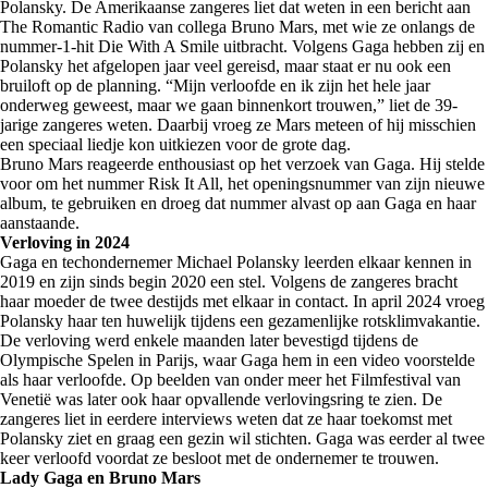
Polansky. De Amerikaanse zangeres liet dat weten in een bericht aan
The Romantic Radio van collega Bruno Mars, met wie ze onlangs de
nummer-1-hit Die With A Smile uitbracht. Volgens Gaga hebben zij en
Polansky het afgelopen jaar veel gereisd, maar staat er nu ook een
bruiloft op de planning. “Mijn verloofde en ik zijn het hele jaar
onderweg geweest, maar we gaan binnenkort trouwen,” liet de 39-
jarige zangeres weten. Daarbij vroeg ze Mars meteen of hij misschien
een speciaal liedje kon uitkiezen voor de grote dag.
Bruno Mars reageerde enthousiast op het verzoek van Gaga. Hij stelde
voor om het nummer Risk It All, het openingsnummer van zijn nieuwe
album, te gebruiken en droeg dat nummer alvast op aan Gaga en haar
aanstaande.
Verloving in 2024
Gaga en techondernemer Michael Polansky leerden elkaar kennen in
2019 en zijn sinds begin 2020 een stel. Volgens de zangeres bracht
haar moeder de twee destijds met elkaar in contact. In april 2024 vroeg
Polansky haar ten huwelijk tijdens een gezamenlijke rotsklimvakantie.
De verloving werd enkele maanden later bevestigd tijdens de
Olympische Spelen in Parijs, waar Gaga hem in een video voorstelde
als haar verloofde. Op beelden van onder meer het Filmfestival van
Venetië was later ook haar opvallende verlovingsring te zien. De
zangeres liet in eerdere interviews weten dat ze haar toekomst met
Polansky ziet en graag een gezin wil stichten. Gaga was eerder al twee
keer verloofd voordat ze besloot met de ondernemer te trouwen.
Lady Gaga en Bruno Mars