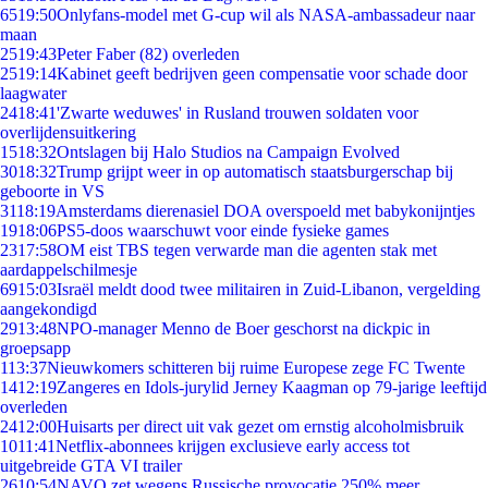
65
19:50
Onlyfans-model met G-cup wil als NASA-ambassadeur naar
maan
25
19:43
Peter Faber (82) overleden
25
19:14
Kabinet geeft bedrijven geen compensatie voor schade door
laagwater
24
18:41
'Zwarte weduwes' in Rusland trouwen soldaten voor
overlijdensuitkering
15
18:32
Ontslagen bij Halo Studios na Campaign Evolved
30
18:32
Trump grijpt weer in op automatisch staatsburgerschap bij
geboorte in VS
31
18:19
Amsterdams dierenasiel DOA overspoeld met babykonijntjes
19
18:06
PS5-doos waarschuwt voor einde fysieke games
23
17:58
OM eist TBS tegen verwarde man die agenten stak met
aardappelschilmesje
69
15:03
Israël meldt dood twee militairen in Zuid-Libanon, vergelding
aangekondigd
29
13:48
NPO-manager Menno de Boer geschorst na dickpic in
groepsapp
1
13:37
Nieuwkomers schitteren bij ruime Europese zege FC Twente
14
12:19
Zangeres en Idols-jurylid Jerney Kaagman op 79-jarige leeftijd
overleden
24
12:00
Huisarts per direct uit vak gezet om ernstig alcoholmisbruik
10
11:41
Netflix-abonnees krijgen exclusieve early access tot
uitgebreide GTA VI trailer
26
10:54
NAVO zet wegens Russische provocatie 250% meer