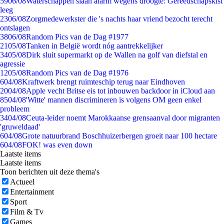
59
06/08
Waterschappen slaan alarm wegens droogte: Gereedschapskist
leeg
23
06/08
Zorgmedewerkster die 's nachts haar vriend bezocht terecht
ontslagen
38
06/08
Random Pics van de Dag #1977
21
05/08
Tanken in België wordt nóg aantrekkelijker
34
05/08
Dirk sluit supermarkt op de Wallen na golf van diefstal en
agressie
12
05/08
Random Pics van de Dag #1976
6
04/08
Kraftwerk brengt ruimteschip terug naar Eindhoven
20
04/08
Apple vecht Britse eis tot inbouwen backdoor in iCloud aan
85
04/08
'Witte' mannen discrimineren is volgens OM geen enkel
probleem
34
04/08
Ceuta-leider noemt Marokkaanse grensaanval door migranten
'gruweldaad'
6
04/08
Grote natuurbrand Boschhuizerbergen groeit naar 100 hectare
6
04/08
FOK! was even down
Laatste items
Laatste items
Toon berichten uit deze thema's
Actueel
Entertainment
Sport
Film & Tv
Games