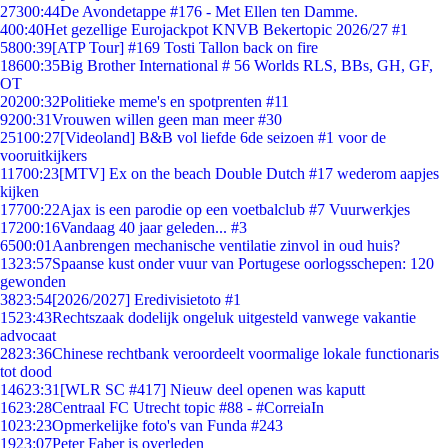
273
00:44
De Avondetappe #176 - Met Ellen ten Damme.
4
00:40
Het gezellige Eurojackpot KNVB Bekertopic 2026/27 #1
58
00:39
[ATP Tour] #169 Tosti Tallon back on fire
186
00:35
Big Brother International # 56 Worlds RLS, BBs, GH, GF,
OT
202
00:32
Politieke meme's en spotprenten #11
92
00:31
Vrouwen willen geen man meer #30
251
00:27
[Videoland] B&B vol liefde 6de seizoen #1 voor de
vooruitkijkers
117
00:23
[MTV] Ex on the beach Double Dutch #17 wederom aapjes
kijken
177
00:22
Ajax is een parodie op een voetbalclub #7 Vuurwerkjes
172
00:16
Vandaag 40 jaar geleden... #3
65
00:01
Aanbrengen mechanische ventilatie zinvol in oud huis?
13
23:57
Spaanse kust onder vuur van Portugese oorlogsschepen: 120
gewonden
38
23:54
[2026/2027] Eredivisietoto #1
15
23:43
Rechtszaak dodelijk ongeluk uitgesteld vanwege vakantie
advocaat
28
23:36
Chinese rechtbank veroordeelt voormalige lokale functionaris
tot dood
146
23:31
[WLR SC #417] Nieuw deel openen was kaputt
16
23:28
Centraal FC Utrecht topic #88 - #CorreiaIn
10
23:23
Opmerkelijke foto's van Funda #243
19
23:07
Peter Faber is overleden