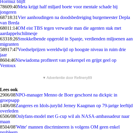
Hormuz blijft
786
09:40
Meta krijgt half miljard boete voor mentale schade bij
jongeren
687
18:31
Vier aanhoudingen na doodsbedreiging burgemeester Depla
van Breda
680
11:14
OM eist TBS tegen verwarde man die agenten stak met
aardappelschilmesje
633
18:26
Smokkelbende opgerold in Spanje, verdienden miljoenen aan
migranten
589
17:47
Voedselprijzen wereldwijd op hoogste niveau in ruim drie
jaar
86
04:46
Niewiadoma profiteert van pokerspel en grijpt geel op
Ventoux
▼ Advertentie door Refinery89
Lees ook
29
06/08
NPO-manager Menno de Boer geschorst na dickpic in
groepsapp
14
06/08
Zangeres en Idols-jurylid Jerney Kaagman op 79-jarige leeftijd
overleden
65
06/08
Onlyfans-model met G-cup wil als NASA-ambassadeur naar
maan
85
04/08
'Witte' mannen discrimineren is volgens OM geen enkel
probleem