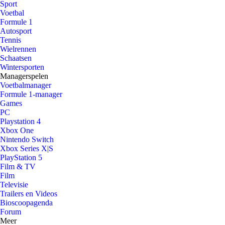
Sport
Voetbal
Formule 1
Autosport
Tennis
Wielrennen
Schaatsen
Wintersporten
Managerspelen
Voetbalmanager
Formule 1-manager
Games
PC
Playstation 4
Xbox One
Nintendo Switch
Xbox Series X|S
PlayStation 5
Film & TV
Film
Televisie
Trailers en Videos
Bioscoopagenda
Forum
Meer