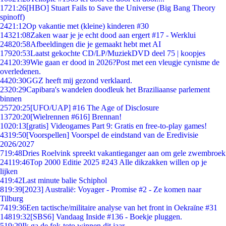
17
21:26
[HBO] Stuart Fails to Save the Universe (Big Bang Theory
spinoff)
24
21:12
Op vakantie met (kleine) kinderen #30
143
21:08
Zaken waar je je echt dood aan ergert #17 - Werklui
248
20:58
Afbeeldingen die je gemaakt hebt met AI
179
20:53
Laatst gekochte CD/LP/MuziekDVD deel 75 | koopjes
241
20:39
Wie gaan er dood in 2026?Post met een vleugje cynisme de
overledenen.
44
20:30
GGZ heeft mij gezond verklaard.
23
20:29
Capibara's wandelen doodleuk het Braziliaanse parlement
binnen
257
20:25
[UFO/UAP] #16 The Age of Disclosure
137
20:20
[Wielrennen #616] Brennan!
10
20:13
[gratis] Videogames Part 9: Gratis en free-to-play games!
43
19:50
[Voorspellen] Voorspel de eindstand van de Eredivisie
2026/2027
7
19:48
Dries Roelvink spreekt vakantieganger aan om gele zwembroek
241
19:46
Top 2000 Editie 2025 #243 Alle dikzakken willen op je
lijken
4
19:42
Last minute balie Schiphol
8
19:39
[2023] Australië: Voyager - Promise #2 - Ze komen naar
Tilburg
74
19:36
Een tactische/militaire analyse van het front in Oekraïne #31
148
19:32
[SBS6] Vandaag Inside #136 - Boekje pluggen.
5
19:29
Ik ga de fok-toto winnen dit jaar