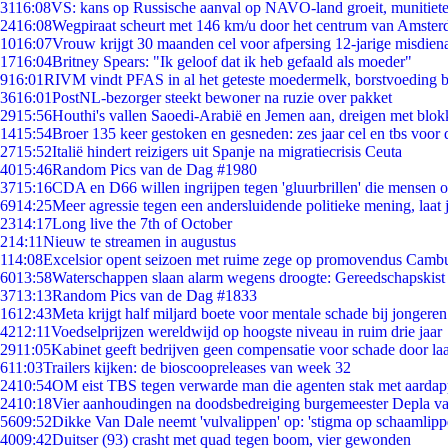
31
16:08
VS: kans op Russische aanval op NAVO-land groeit, munitiet
24
16:08
Wegpiraat scheurt met 146 km/u door het centrum van Amste
10
16:07
Vrouw krijgt 30 maanden cel voor afpersing 12-jarige misdiena
17
16:04
Britney Spears: "Ik geloof dat ik heb gefaald als moeder"
9
16:01
RIVM vindt PFAS in al het geteste moedermelk, borstvoeding bl
36
16:01
PostNL-bezorger steekt bewoner na ruzie over pakket
29
15:56
Houthi's vallen Saoedi-Arabië en Jemen aan, dreigen met blok
14
15:54
Broer 135 keer gestoken en gesneden: zes jaar cel en tbs voo
27
15:52
Italië hindert reizigers uit Spanje na migratiecrisis Ceuta
40
15:46
Random Pics van de Dag #1980
37
15:16
CDA en D66 willen ingrijpen tegen 'gluurbrillen' die mensen 
69
14:25
Meer agressie tegen een andersluidende politieke mening, laat j
23
14:17
Long live the 7th of October
2
14:11
Nieuw te streamen in augustus
1
14:08
Excelsior opent seizoen met ruime zege op promovendus Camb
60
13:58
Waterschappen slaan alarm wegens droogte: Gereedschapskist
37
13:13
Random Pics van de Dag #1833
16
12:43
Meta krijgt half miljard boete voor mentale schade bij jongeren
42
12:11
Voedselprijzen wereldwijd op hoogste niveau in ruim drie jaar
29
11:05
Kabinet geeft bedrijven geen compensatie voor schade door la
6
11:03
Trailers kijken: de bioscoopreleases van week 32
24
10:54
OM eist TBS tegen verwarde man die agenten stak met aardap
24
10:18
Vier aanhoudingen na doodsbedreiging burgemeester Depla v
56
09:52
Dikke Van Dale neemt 'vulvalippen' op: 'stigma op schaamlip
40
09:42
Duitser (93) crasht met quad tegen boom, vier gewonden