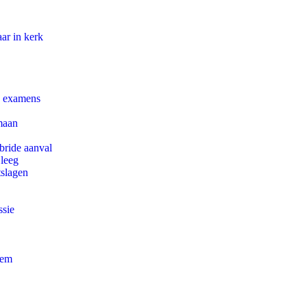
ar in kerk
e examens
maan
bride aanval
 leeg
tslagen
ssie
eem