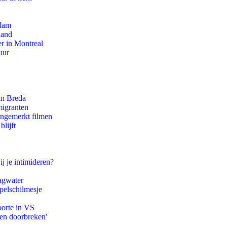
rdam
land
r in Montreal
uur
an Breda
migranten
ongemerkt filmen
lijft
ij je intimideren?
agwater
pelschilmesje
oorte in VS
pen doorbreken'