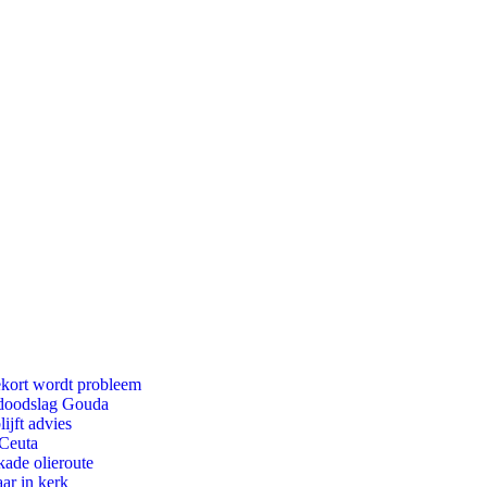
ekort wordt probleem
r doodslag Gouda
ijft advies
 Ceuta
kade olieroute
ar in kerk