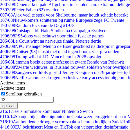
20
07/08
Denemarken pakt AI-gebruik in scholen aan: extra mondeling
25
07/08
Peter Faber (82) overleden
0
07/08
Ajax veel te sterk voor Shelbourne, maar houdt schade beperkt
1
07/08
Nieuwkomers schitteren bij ruime Europese zege FC Twente
19
07/08
Random Pics van de Dag #1978
15
06/08
Ontslagen bij Halo Studios na Campaign Evolved
19
06/08
PS5-doos waarschuwt voor einde fysieke games
2
06/08
Le Court wint na nerveuze finale, Pieterse derde
29
06/08
NPO-manager Menno de Boer geschorst na dickpic in groeps
40
06/08
Duitser (93) crasht met quad tegen boom, vier gewonden
47
06/08
Trump wil dat J.D. Vance hem in 2028 opvolgt
1
06/08
Lemmen boekt eerste profzege in zware Ronde van Polen-rit
24
06/08
'Zwarte weduwes' in Rusland trouwen soldaten voor overlijden
14
06/08
Zangeres en Idols-jurylid Jerney Kaagman op 79-jarige leeftij
10
06/08
Netflix-abonnees krijgen exclusieve early access tot uitgebreid
Actieve items
Actieve items
Scrollbar gebruiken
opslaan
2
16:17
Jesus Simulator komt naar Nintendo Switch
61
16:14
Spanje: bijna alle migranten in Ceuta weer teruggekeerd naar
7
16:10
Aanhoudende droogte veroorzaakt scheuren in dijken Zuid-Hol
44
16:09
EU bekritiseert Meta en TikTok om verspreiden desinformatie