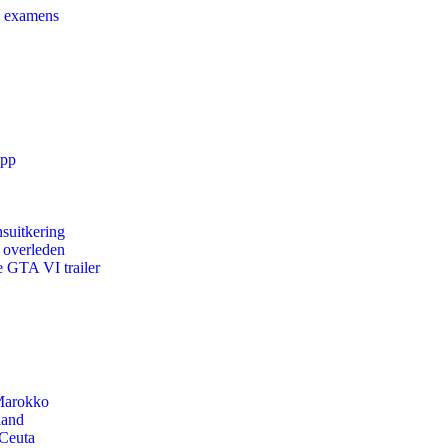
e examens
app
suitkering
d overleden
e GTA VI trailer
 Marokko
land
 Ceuta