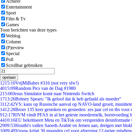
Actueel
Entertainment
Sport
Film & Tv
Games
Toon berichten van deze types
Weblog
Column
(P)review
Special
Poll
Scrollbar gebruiken
opslaan
12
15:10
VrijMiBabes #316 (not very sfw!)
40
15:09
Random Pics van de Dag #1980
2
15:00
Jesus Simulator komt naar Nintendo Switch
17
13:26
Britney Spears: "Ik geloof dat ik heb gefaald als moeder"
31
12:42
VS: kans op Russische aanval op NAVO-land groeit, munitiet
14
12:28
Broer 135 keer gestoken en gesneden: zes jaar cel en tbs voo
9
12:17
RIVM vindt PFAS in al het geteste moedermelk, borstvoeding bl
44
10:16
EU bekritiseert Meta en TikTok om verspreiden desinformatie
29
09:53
Houthi's vallen Saoedi-Arabië en Jemen aan, dreigen met blok
10
09:49
Vrouw krijgt 30 maanden cel voor afpersing 12-jarige misdiena