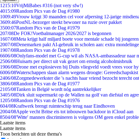
12
15:10
VrijMiBabes #316 (not very sfw!)
40
15:09
Random Pics van de Dag #1980
10
09:49
Vrouw krijgt 30 maanden cel voor afpersing 12-jarige misdiena
36
09:46
PostNL-bezorger steekt bewoner na ruzie over pakket
35
00:07
Random Pics van de Dag #1979
2
07/08
De FOK!Voetbalmanager 2026/2027 is begonnen
16
07/08
Meta krijgt half miljard boete voor mentale schade bij jongeren
20
07/08
Denemarken pakt AI-gebruik in scholen aan: extra mondeling
19
07/08
Random Pics van de Dag #1978
66
06/08
Onlyfans-model met G-cup wil als NASA-ambassadeur naar 
25
06/08
Huisarts per direct uit vak gezet om ernstig alcoholmisbruik
19
06/08
Drone met explosieven bij Duits vliegveld voedt vrees voor hy
60
06/08
Waterschappen slaan alarm wegens droogte: Gereedschapskist
24
06/08
Zorgmedewerkster die 's nachts haar vriend bezocht terecht on
38
06/08
Random Pics van de Dag #1977
21
05/08
Tanken in België wordt nóg aantrekkelijker
34
05/08
Dirk sluit supermarkt op de Wallen na golf van diefstal en agre
12
05/08
Random Pics van de Dag #1976
6
04/08
Kraftwerk brengt ruimteschip terug naar Eindhoven
20
04/08
Apple vecht Britse eis tot inbouwen backdoor in iCloud aan
85
04/08
'Witte' mannen discrimineren is volgens OM geen enkel probl
Laatste items
Laatste items
Toon berichten uit deze thema's