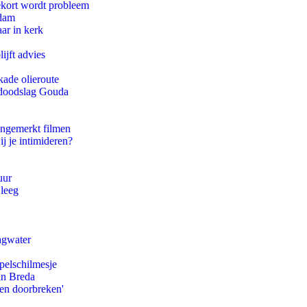
ekort wordt probleem
rdam
ar in kerk
ijft advies
kade olieroute
r doodslag Gouda
ongemerkt filmen
ij je intimideren?
uur
 leeg
agwater
pelschilmesje
an Breda
pen doorbreken'