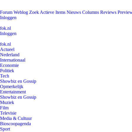
Forum
Weblog
Zoek
Actieve Items
Nieuws
Columns
Reviews
Previe
Inloggen
fok.nl
Inloggen
fok.nl
Actueel
Nederland
Internationaal
Economie
Politiek
Tech
Showbiz en Gossip
Opmerkelijk
Entertainment
Showbiz en Gossip
Muziek
Film
Televisie
Media & Cultuur
Bioscoopagenda
Sport