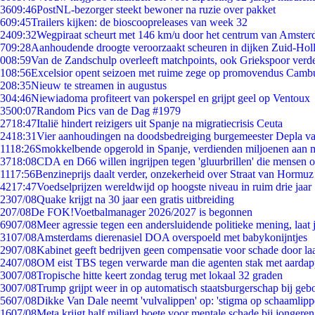
36
09:46
PostNL-bezorger steekt bewoner na ruzie over pakket
6
09:45
Trailers kijken: de bioscoopreleases van week 32
24
09:32
Wegpiraat scheurt met 146 km/u door het centrum van Amste
7
09:28
Aanhoudende droogte veroorzaakt scheuren in dijken Zuid-Hol
0
08:59
Van de Zandschulp overleeft matchpoints, ook Griekspoor verde
1
08:56
Excelsior opent seizoen met ruime zege op promovendus Camb
2
08:35
Nieuw te streamen in augustus
3
04:46
Niewiadoma profiteert van pokerspel en grijpt geel op Ventoux
35
00:07
Random Pics van de Dag #1979
27
18:47
Italië hindert reizigers uit Spanje na migratiecrisis Ceuta
24
18:31
Vier aanhoudingen na doodsbedreiging burgemeester Depla v
11
18:26
Smokkelbende opgerold in Spanje, verdienden miljoenen aan 
37
18:08
CDA en D66 willen ingrijpen tegen 'gluurbrillen' die mensen 
11
17:56
Benzineprijs daalt verder, onzekerheid over Straat van Hormuz b
42
17:47
Voedselprijzen wereldwijd op hoogste niveau in ruim drie jaar
23
07/08
Quake krijgt na 30 jaar een gratis uitbreiding
2
07/08
De FOK!Voetbalmanager 2026/2027 is begonnen
69
07/08
Meer agressie tegen een andersluidende politieke mening, laat j
31
07/08
Amsterdams dierenasiel DOA overspoeld met babykonijntjes
29
07/08
Kabinet geeft bedrijven geen compensatie voor schade door la
24
07/08
OM eist TBS tegen verwarde man die agenten stak met aardap
30
07/08
Tropische hitte keert zondag terug met lokaal 32 graden
30
07/08
Trump grijpt weer in op automatisch staatsburgerschap bij geb
56
07/08
Dikke Van Dale neemt 'vulvalippen' op: 'stigma op schaamlip
16
07/08
Meta krijgt half miljard boete voor mentale schade bij jongeren