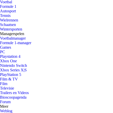
Voetbal
Formule 1
Autosport
Tennis
Wielrennen
Schaatsen
Wintersporten
Managerspelen
Voetbalmanager
Formule 1-manager
Games
PC
Playstation 4
Xbox One
Nintendo Switch
Xbox Series X|S
PlayStation 5
Film & TV
Film
Televisie
Trailers en Videos
Bioscoopagenda
Forum
Meer
Weblog