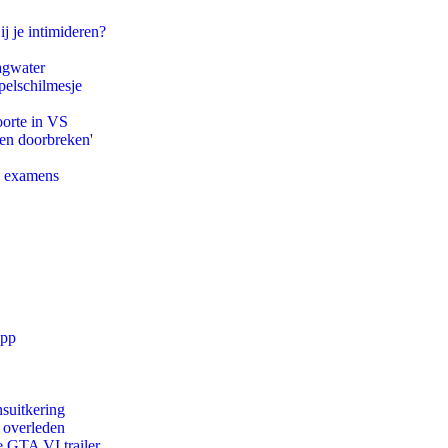
ij je intimideren?
agwater
pelschilmesje
oorte in VS
pen doorbreken'
e examens
app
suitkering
d overleden
e GTA VI trailer