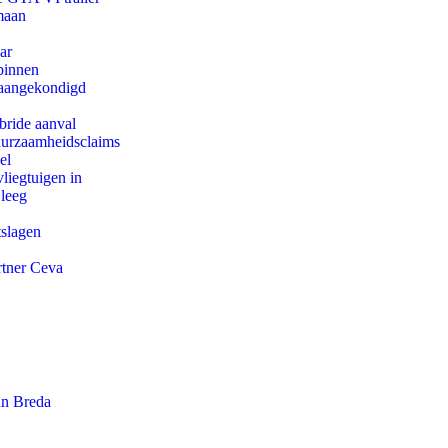
maan
ar
binnen
g aangekondigd
bride aanval
duurzaamheidsclaims
el
iegtuigen in
 leeg
tslagen
rtner Ceva
an Breda