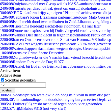
65
06/08
Onlyfans-model met G-cup wil als NASA-ambassadeur naar 
24
06/08
Huisarts per direct uit vak gezet om ernstig alcoholmisbruik
3
06/08
XBOX platform krijgt zijn eigen "Platinum" achievements dit ja
12
06/08
Capibara's lopen Braziliaans parlementsgebouw Mato Grosso 
69
06/08
Israël meldt dood twee militairen in Zuid-Libanon, vergeldin
15
06/08
Hiroshima herdenkt slachtoffers atoombom, 81 jaar later
19
06/08
Drone met explosieven bij Duits vliegveld voedt vrees voor hy
34
06/08
Wakker Dier dient klacht in tegen insectenfabriek Protix om 
22
06/08
Iran en Oman eens over route Straat van Hormuz, VS buitensp
26
06/08
NAVO zet wegens Russische provocatie 250% meer gevechtsvl
59
06/08
Waterschappen slaan alarm wegens droogte: Gereedschapskist
1
06/08
Forensics: Crime Scene Detective
23
06/08
Zorgmedewerkster die 's nachts haar vriend bezocht terecht on
38
06/08
Random Pics van de Dag #1977
18
05/08
Datalek bij Bol en de Bijenkorf na cyberaanval op logistiek pa
Actieve items
Actieve items
Scrollbar gebruiken
opslaan
30
06:41
Voedselprijzen wereldwijd op hoogste niveau in ruim drie jaar
20
06:36
Vier aanhoudingen na doodsbedreiging burgemeester Depla v
38
05:41
Duitser (93) crasht met quad tegen boom, vier gewonden
12
03:57
VrijMiBabes #316 (not very sfw!)