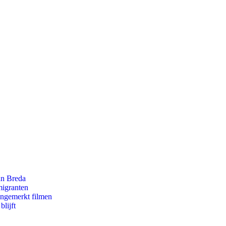
an Breda
migranten
ongemerkt filmen
lijft