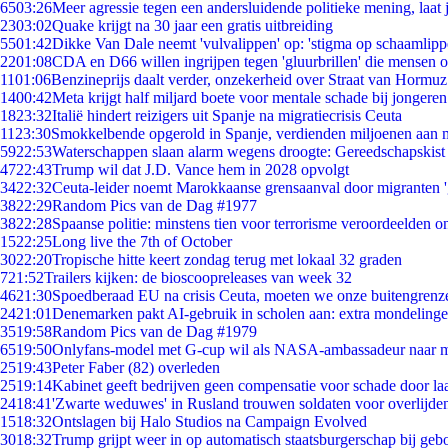
65
03:26
Meer agressie tegen een andersluidende politieke mening, laat j
23
03:02
Quake krijgt na 30 jaar een gratis uitbreiding
55
01:42
Dikke Van Dale neemt 'vulvalippen' op: 'stigma op schaamlip
22
01:08
CDA en D66 willen ingrijpen tegen 'gluurbrillen' die mensen 
11
01:06
Benzineprijs daalt verder, onzekerheid over Straat van Hormuz 
14
00:42
Meta krijgt half miljard boete voor mentale schade bij jongeren
18
23:32
Italië hindert reizigers uit Spanje na migratiecrisis Ceuta
11
23:30
Smokkelbende opgerold in Spanje, verdienden miljoenen aan 
59
22:53
Waterschappen slaan alarm wegens droogte: Gereedschapskist
47
22:43
Trump wil dat J.D. Vance hem in 2028 opvolgt
34
22:32
Ceuta-leider noemt Marokkaanse grensaanval door migranten 
38
22:29
Random Pics van de Dag #1977
38
22:28
Spaanse politie: minstens tien voor terrorisme veroordeelden 
15
22:25
Long live the 7th of October
30
22:20
Tropische hitte keert zondag terug met lokaal 32 graden
7
21:52
Trailers kijken: de bioscoopreleases van week 32
46
21:30
Spoedberaad EU na crisis Ceuta, moeten we onze buitengrenz
24
21:01
Denemarken pakt AI-gebruik in scholen aan: extra mondeling
35
19:58
Random Pics van de Dag #1979
65
19:50
Onlyfans-model met G-cup wil als NASA-ambassadeur naar 
25
19:43
Peter Faber (82) overleden
25
19:14
Kabinet geeft bedrijven geen compensatie voor schade door la
24
18:41
'Zwarte weduwes' in Rusland trouwen soldaten voor overlijden
15
18:32
Ontslagen bij Halo Studios na Campaign Evolved
30
18:32
Trump grijpt weer in op automatisch staatsburgerschap bij geb