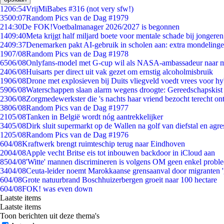
12
06:54
VrijMiBabes #316 (not very sfw!)
35
00:07
Random Pics van de Dag #1979
2
14:30
De FOK!Voetbalmanager 2026/2027 is begonnen
14
09:40
Meta krijgt half miljard boete voor mentale schade bij jongeren
24
09:37
Denemarken pakt AI-gebruik in scholen aan: extra mondeling
19
07/08
Random Pics van de Dag #1978
65
06/08
Onlyfans-model met G-cup wil als NASA-ambassadeur naar 
24
06/08
Huisarts per direct uit vak gezet om ernstig alcoholmisbruik
19
06/08
Drone met explosieven bij Duits vliegveld voedt vrees voor hy
59
06/08
Waterschappen slaan alarm wegens droogte: Gereedschapskist
23
06/08
Zorgmedewerkster die 's nachts haar vriend bezocht terecht on
38
06/08
Random Pics van de Dag #1977
21
05/08
Tanken in België wordt nóg aantrekkelijker
34
05/08
Dirk sluit supermarkt op de Wallen na golf van diefstal en agre
12
05/08
Random Pics van de Dag #1976
6
04/08
Kraftwerk brengt ruimteschip terug naar Eindhoven
20
04/08
Apple vecht Britse eis tot inbouwen backdoor in iCloud aan
85
04/08
'Witte' mannen discrimineren is volgens OM geen enkel probl
34
04/08
Ceuta-leider noemt Marokkaanse grensaanval door migranten 
6
04/08
Grote natuurbrand Boschhuizerbergen groeit naar 100 hectare
6
04/08
FOK! was even down
Laatste items
Laatste items
Toon berichten uit deze thema's