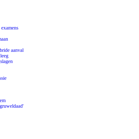
e examens
maan
bride aanval
 leeg
tslagen
ssie
eem
'gruweldaad'