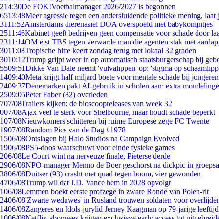
2
14:30
De FOK!Voetbalmanager 2026/2027 is begonnen
65
13:48
Meer agressie tegen een andersluidende politieke mening, laat j
31
11:52
Amsterdams dierenasiel DOA overspoeld met babykonijntjes
25
11:46
Kabinet geeft bedrijven geen compensatie voor schade door la
23
11:14
OM eist TBS tegen verwarde man die agenten stak met aardap
30
11:08
Tropische hitte keert zondag terug met lokaal 32 graden
30
10:12
Trump grijpt weer in op automatisch staatsburgerschap bij geb
55
09:51
Dikke Van Dale neemt 'vulvalippen' op: 'stigma op schaamlip
14
09:40
Meta krijgt half miljard boete voor mentale schade bij jongeren
24
09:37
Denemarken pakt AI-gebruik in scholen aan: extra mondeling
25
09:05
Peter Faber (82) overleden
7
07/08
Trailers kijken: de bioscoopreleases van week 32
0
07/08
Ajax veel te sterk voor Shelbourne, maar houdt schade beperkt
1
07/08
Nieuwkomers schitteren bij ruime Europese zege FC Twente
19
07/08
Random Pics van de Dag #1978
15
06/08
Ontslagen bij Halo Studios na Campaign Evolved
19
06/08
PS5-doos waarschuwt voor einde fysieke games
2
06/08
Le Court wint na nerveuze finale, Pieterse derde
29
06/08
NPO-manager Menno de Boer geschorst na dickpic in groeps
38
06/08
Duitser (93) crasht met quad tegen boom, vier gewonden
47
06/08
Trump wil dat J.D. Vance hem in 2028 opvolgt
1
06/08
Lemmen boekt eerste profzege in zware Ronde van Polen-rit
24
06/08
'Zwarte weduwes' in Rusland trouwen soldaten voor overlijden
14
06/08
Zangeres en Idols-jurylid Jerney Kaagman op 79-jarige leeftij
10
06/08
Netflix-abonnees krijgen exclusieve early access tot uitgebreid