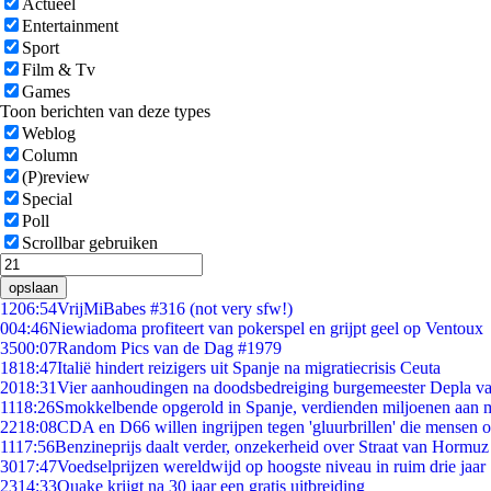
Actueel
Entertainment
Sport
Film & Tv
Games
Toon berichten van deze types
Weblog
Column
(P)review
Special
Poll
Scrollbar gebruiken
opslaan
12
06:54
VrijMiBabes #316 (not very sfw!)
0
04:46
Niewiadoma profiteert van pokerspel en grijpt geel op Ventoux
35
00:07
Random Pics van de Dag #1979
18
18:47
Italië hindert reizigers uit Spanje na migratiecrisis Ceuta
20
18:31
Vier aanhoudingen na doodsbedreiging burgemeester Depla v
11
18:26
Smokkelbende opgerold in Spanje, verdienden miljoenen aan 
22
18:08
CDA en D66 willen ingrijpen tegen 'gluurbrillen' die mensen 
11
17:56
Benzineprijs daalt verder, onzekerheid over Straat van Hormuz b
30
17:47
Voedselprijzen wereldwijd op hoogste niveau in ruim drie jaar
23
14:33
Quake krijgt na 30 jaar een gratis uitbreiding