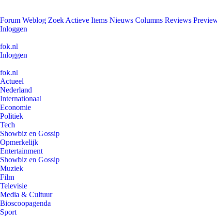
Forum
Weblog
Zoek
Actieve Items
Nieuws
Columns
Reviews
Previe
Inloggen
fok.nl
Inloggen
fok.nl
Actueel
Nederland
Internationaal
Economie
Politiek
Tech
Showbiz en Gossip
Opmerkelijk
Entertainment
Showbiz en Gossip
Muziek
Film
Televisie
Media & Cultuur
Bioscoopagenda
Sport