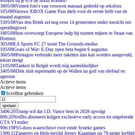
werken na je 67e de norm worden?
38
05/08
Vinted-foto's van vrouwen massaal gedeeld op seksfora
1
05/08
Nieuwe XBOX Game Pass titels voor de eerste helft van de
maand augustus
53
05/08
Van den Brink zet nog eens 14 gemeenten onder toezicht om
spreidingswet
18
05/08
Iran overweegt Europese hulp bij ruimen mijnen in Straat van
Hormuz
3
05/08
EA Sports FC 27 toont The Grounds-modus
1
05/08
Gears of War: E-Day open beta begint 6 augustus
36
05/08
Pentagon verbruikt meer raketten dan kan worden aangevuld,
tekort dreigt
21
05/08
Tanken in België wordt nóg aantrekkelijker
34
05/08
Dirk sluit supermarkt op de Wallen na golf van diefstal en
agressie
Actieve items
Actieve items
Scrollbar gebruiken
opslaan
34
06:20
Trump wil dat J.D. Vance hem in 2028 opvolgt
6
06:20
Netflix-abonnees krijgen exclusieve early access tot uitgebreide
GTA VI trailer
9
06:19
PS5-doos waarschuwt voor einde fysieke games
13
06:11
Zangeres en Idols-jurylid Jerney Kaagman op 79-jarige leeftijd