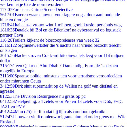
werken na je 67e de norm worden?
1
17:07
Forensics: Crime Scene Detective
56
17:01
Boeren waarschuwen voor lagere oogst door aanhoudende
hitte en droogte
17
16:41
Italiaanse vrouw wint 1 miljoen, gooit kraslot per abuis weg
18
16:36
Datalek bij Bol en de Bijenkorf na cyberaanval op logistiek
partner Ceva
1
16:26
Trailers kijken: de bioscoopreleases van week 32
23
16:12
Zorgmedewerkster die 's nachts haar vriend bezocht terecht
ontslagen
36
15:56
Hackers roven Coldcard-bitcoinwallets leeg voor 114 miljoen
dollar
3
15:13
Geen Qatar en Abu Dhabi? Dan eindigt Formule 1-seizoen
mogelijk in Europa
31
13:00
Spaanse politie: minstens tien voor terrorisme veroordeelden
onder migranten Ceuta
34
12:59
Dirk sluit supermarkt op de Wallen na golf van diefstal en
agressie
8
12:53
The Division Resurgence nu gratis op pc
64
12:53
Zetelpeiling: 24 zetels voor Pro en 18 zetels voor D66, FvD,
JA21 en PVV
49
12:44
Man (25) sterft nadat hij lijm als condoom gebruikt
5
12:43
Litouwen vindt opnieuw migrantentunnel onder grens met Wit-
Rusland
90
09:59
'Belgische' jongeren terroriseren Galderse Meren, maar Boa's