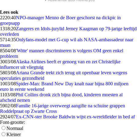
▼ Advertentie door Refinery89
Lees ook
22
20:40
NPO-manager Menno de Boer geschorst na dickpic in
groepsapp
13
18:20
Zangeres en Idols-jurylid Jerney Kaagman op 79-jarige leeftijd
overleden
57
14:35
Onlyfans-model met G-cup wil als NASA-ambassadeur naar
maan
85
04/08
'Witte' mannen discrimineren is volgens OM geen enkel
probleem
30
03/08
Alaska Airlines heeft er genoeg van en zet Christelijke
influencer uit vliegtuig
58
03/08
Ariana Grande trekt zich terug uit openbaar leven wegens
speculaties gezondheid
10
03/08
Spider-Man: Brand New Day knalt naar bijna 800 miljoen
euro in eerste weekend
11
03/08
Phil Collins dronk zich bijna dood, kinderen moesten al
afscheid nemen
59
02/08
Familie 16-jarige overweegt aangifte na schuine grappen
Roddelpraat op Zwarte Cross
29
24/07
Ex-CNN-ster Brooke Baldwin wijst ex-wereldleider in bed af
Font-grootte:
Normaal
Kleiner