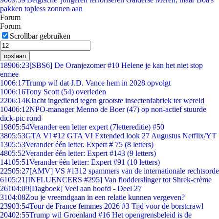
pakken topless zonnen aan
Forum
Forum
Scrollbar gebruiken
opslaan
189
06:23
[SBS6] De Oranjezomer #10 Helene je kan het niet stop
ermee
10
06:17
Trump wil dat J.D. Vance hem in 2028 opvolgt
10
06:16
Tony Scott (54) overleden
22
06:14
Klacht ingediend tegen grootste insectenfabriek ter wereld
104
06:12
NPO-manager Menno de Boer (47) op non-actief stuurde
dick-pic rond
198
05:54
Verander een letter expert (7lettereditie) #50
38
05:53
GTA VI #12 GTA VI Extended look 27 Augustus Netflix/YT
13
05:53
Verander één letter. Expert # 75 (8 letters)
48
05:52
Verander één letter: Expert #143 (9 letters)
141
05:51
Verander één letter: Expert #91 (10 letters)
225
05:27
[AMV] VS #1312 spammers van de internationale rechtsorde
61
05:21
[INFLUENCERS #295] Van flodderslinger tot Shrek-crème
261
04:09
[Dagboek] Veel aan hoofd - Deel 27
31
04:08
Zou je vreemdgaan in een relatie kunnen vergeven?
239
03:54
Tour de France femmes 2026 #3 Tijd voor de borstcrawl
204
02:55
Trump wil Groenland #16 Het opengrensbeleid is de