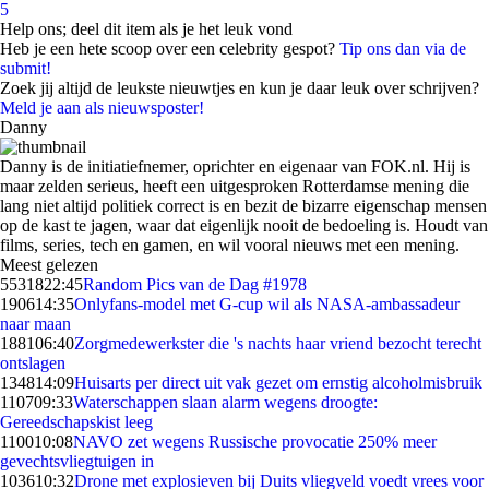
5
Help ons; deel dit item als je het leuk vond
Heb je een hete scoop over een celebrity gespot?
Tip ons dan via de
submit!
Zoek jij altijd de leukste nieuwtjes en kun je daar leuk over schrijven?
Meld je aan als nieuwsposter!
Danny
Danny is de initiatiefnemer, oprichter en eigenaar van FOK.nl. Hij is
maar zelden serieus, heeft een uitgesproken Rotterdamse mening die
lang niet altijd politiek correct is en bezit de bizarre eigenschap mensen
op de kast te jagen, waar dat eigenlijk nooit de bedoeling is. Houdt van
films, series, tech en gamen, en wil vooral nieuws met een mening.
Meest gelezen
55318
22:45
Random Pics van de Dag #1978
1906
14:35
Onlyfans-model met G-cup wil als NASA-ambassadeur
naar maan
1881
06:40
Zorgmedewerkster die 's nachts haar vriend bezocht terecht
ontslagen
1348
14:09
Huisarts per direct uit vak gezet om ernstig alcoholmisbruik
1107
09:33
Waterschappen slaan alarm wegens droogte:
Gereedschapskist leeg
1100
10:08
NAVO zet wegens Russische provocatie 250% meer
gevechtsvliegtuigen in
1036
10:32
Drone met explosieven bij Duits vliegveld voedt vrees voor