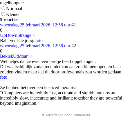
regelhoogte :
Normaal
Kleiner
5 reacties
woensdag 25 februari 2026, 12:56 uur
#1
0
UpDownStrange
Bah, veuls te jong.
foto
woensdag 25 februari 2026, 12:56 uur
#2
0
BekiekUtMoar
Wel netjes dat ze even een briefje heeft opgehangen.
Dit waarschijnlijk zodat men niet zomaar zou binnenlopen en haar
zouden vinden maar dat dit door professionals zou worden gedaan.
foto
Ze hebben het over een licenced therapist
“Computers are incredibly fast, accurate and stupid; humans are
incredibly slow, inaccurate and brilliant; together they are powerful
beyond imagination.”
▼ Advertentie door Refinery89