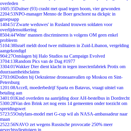
overleden
16
05:35
Duitser (93) crasht met quad tegen boom, vier gewonden
22
04:53
NPO-manager Menno de Boer geschorst na dickpic in
groepsapp
14
04:51
'Zwarte weduwes' in Rusland trouwen soldaten voor
overlijdensuitkering
85
04:44
'Witte' mannen discrimineren is volgens OM geen enkel
probleem
51
04:38
Israël meldt dood twee militairen in Zuid-Libanon, vergelding
aangekondigd
9
04:27
Ontslagen bij Halo Studios na Campaign Evolved
37
04:13
Random Pics van de Dag #1977
33
04:01
Wakker Dier dient klacht in tegen insectenfabriek Protix om
duurzaamheidsclaims
27
03:06
Doden bij Oekraïense droneaanvallen op Moskou en Sint-
Petersburg
12
01:08
Accell, moederbedrijf Sparta en Batavus, vraagt uitstel van
betaling aan
34
01:01
Kind overleden na aanrijding door AH-bestelbus in Dordrecht
53
00:28
Van den Brink zet nog eens 14 gemeenten onder toezicht om
spreidingswet
57
23:55
Onlyfans-model met G-cup wil als NASA-ambassadeur naar
maan
25
22:56
NAVO zet wegens Russische provocatie 250% meer
gevechtsvliegtuigen in