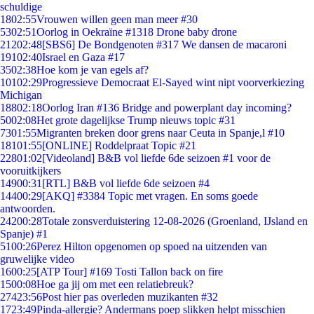
schuldige
18
02:55
Vrouwen willen geen man meer #30
53
02:51
Oorlog in Oekraïne #1318 Drone baby drone
212
02:48
[SBS6] De Bondgenoten #317 We dansen de macaroni
191
02:40
Israel en Gaza #17
35
02:38
Hoe kom je van egels af?
101
02:29
Progressieve Democraat El-Sayed wint nipt voorverkiezing
Michigan
188
02:18
Oorlog Iran #136 Bridge and powerplant day incoming?
50
02:08
Het grote dagelijkse Trump nieuws topic #31
73
01:55
Migranten breken door grens naar Ceuta in Spanje,l #10
181
01:55
[ONLINE] Roddelpraat Topic #21
228
01:02
[Videoland] B&B vol liefde 6de seizoen #1 voor de
vooruitkijkers
149
00:31
[RTL] B&B vol liefde 6de seizoen #4
144
00:29
[AKQ] #3384 Topic met vragen. En soms goede
antwoorden.
242
00:28
Totale zonsverduistering 12-08-2026 (Groenland, IJsland en
Spanje) #1
51
00:26
Perez Hilton opgenomen op spoed na uitzenden van
gruwelijke video
16
00:25
[ATP Tour] #169 Tosti Tallon back on fire
15
00:08
Hoe ga jij om met een relatiebreuk?
274
23:56
Post hier pas overleden muzikanten #32
17
23:49
Pinda-allergie? Andermans poep slikken helpt misschien