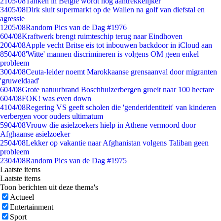
21
05/08
Tanken in België wordt nóg aantrekkelijker
34
05/08
Dirk sluit supermarkt op de Wallen na golf van diefstal en
agressie
12
05/08
Random Pics van de Dag #1976
6
04/08
Kraftwerk brengt ruimteschip terug naar Eindhoven
20
04/08
Apple vecht Britse eis tot inbouwen backdoor in iCloud aan
85
04/08
'Witte' mannen discrimineren is volgens OM geen enkel
probleem
30
04/08
Ceuta-leider noemt Marokkaanse grensaanval door migranten
'gruweldaad'
6
04/08
Grote natuurbrand Boschhuizerbergen groeit naar 100 hectare
6
04/08
FOK! was even down
41
04/08
Regering VS geeft scholen die 'genderidentiteit' van kinderen
verbergen voor ouders ultimatum
59
04/08
Vrouw die asielzoekers hielp in Athene vermoord door
Afghaanse asielzoeker
25
04/08
Lekker op vakantie naar Afghanistan volgens Taliban geen
probleem
23
04/08
Random Pics van de Dag #1975
Laatste items
Laatste items
Toon berichten uit deze thema's
Actueel
Entertainment
Sport