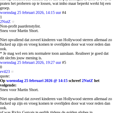
praten het proberen op te lossen, wat imho maar beperkt werkt bij een
groep.
woensdag 25 februari 2026, 14:15 uur
#4
1
2NutZ
Non-profit paardenstylist.
Sneu voor Martin Short.
Niet opvallend dat zoveel kinderen van Hollywood sterren allemaal zo
fucked up zijn en vroeg komen te overlijden door wat voor reden dan
ook.
* Je mag wel een iets normalere toon aanslaan. Realiseer je goed dat
dit slechts jouw mening is.
woensdag 25 februari 2026, 19:27 uur
#5
0
evil23
quote:
Op
woensdag 25 februari 2026 @ 14:15
schreef
2NutZ
het
volgende:
Sneu voor Martin Short.
Niet opvallend dat zoveel kinderen van Hollywood sterren allemaal zo
fucked up zijn en vroeg komen te overlijden door wat voor reden dan
ook.
of was Ricky Gervais te eerlijk tijdens de golden globes in