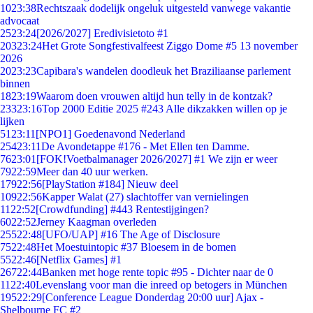
10
23:38
Rechtszaak dodelijk ongeluk uitgesteld vanwege vakantie
advocaat
25
23:24
[2026/2027] Eredivisietoto #1
203
23:24
Het Grote Songfestivalfeest Ziggo Dome #5 13 november
2026
20
23:23
Capibara's wandelen doodleuk het Braziliaanse parlement
binnen
18
23:19
Waarom doen vrouwen altijd hun telly in de kontzak?
233
23:16
Top 2000 Editie 2025 #243 Alle dikzakken willen op je
lijken
51
23:11
[NPO1] Goedenavond Nederland
254
23:11
De Avondetappe #176 - Met Ellen ten Damme.
76
23:01
[FOK!Voetbalmanager 2026/2027] #1 We zijn er weer
79
22:59
Meer dan 40 uur werken.
179
22:56
[PlayStation #184] Nieuw deel
109
22:56
Kapper Walat (27) slachtoffer van vernielingen
11
22:52
[Crowdfunding] #443 Rentestijgingen?
60
22:52
Jerney Kaagman overleden
255
22:48
[UFO/UAP] #16 The Age of Disclosure
75
22:48
Het Moestuintopic #37 Bloesem in de bomen
55
22:46
[Netflix Games] #1
267
22:44
Banken met hoge rente topic #95 - Dichter naar de 0
11
22:40
Levenslang voor man die inreed op betogers in München
195
22:29
[Conference League Donderdag 20:00 uur] Ajax -
Shelbourne FC #2