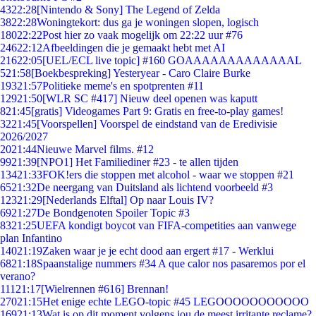
43
22:28
[Nintendo & Sony] The Legend of Zelda
38
22:28
Woningtekort: dus ga je woningen slopen, logisch
180
22:22
Post hier zo vaak mogelijk om 22:22 uur #76
246
22:12
Afbeeldingen die je gemaakt hebt met AI
216
22:05
[UEL/ECL live topic] #160 GOAAAAAAAAAAAAAL
5
21:58
[Boekbespreking] Yesteryear - Caro Claire Burke
193
21:57
Politieke meme's en spotprenten #11
129
21:50
[WLR SC #417] Nieuw deel openen was kaputt
8
21:45
[gratis] Videogames Part 9: Gratis en free-to-play games!
32
21:45
[Voorspellen] Voorspel de eindstand van de Eredivisie
2026/2027
20
21:44
Nieuwe Marvel films. #12
99
21:39
[NPO1] Het Familiediner #23 - te allen tijden
134
21:33
FOK!ers die stoppen met alcohol - waar we stoppen #21
65
21:32
De neergang van Duitsland als lichtend voorbeeld #3
123
21:29
[Nederlands Elftal] Op naar Louis IV?
69
21:27
De Bondgenoten Spoiler Topic #3
83
21:25
UEFA kondigt boycot van FIFA-competities aan vanwege
plan Infantino
140
21:19
Zaken waar je je echt dood aan ergert #17 - Werklui
68
21:18
Spaanstalige nummers #34 A que calor nos pasaremos por el
verano?
111
21:17
[Wielrennen #616] Brennan!
270
21:15
Het enige echte LEGO-topic #45 LEGOOOOOOOOOOO
169
21:13
Wat is op dit moment volgens jou de meest irritante reclame?