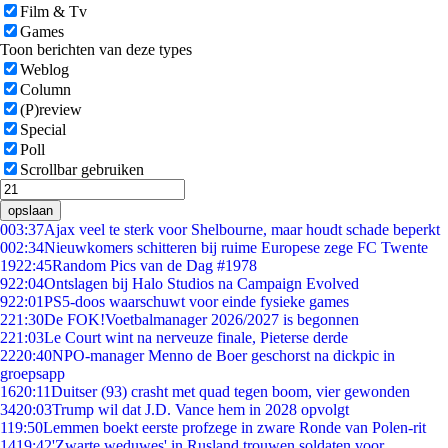
Film & Tv
Games
Toon berichten van deze types
Weblog
Column
(P)review
Special
Poll
Scrollbar gebruiken
opslaan
0
03:37
Ajax veel te sterk voor Shelbourne, maar houdt schade beperkt
0
02:34
Nieuwkomers schitteren bij ruime Europese zege FC Twente
19
22:45
Random Pics van de Dag #1978
9
22:04
Ontslagen bij Halo Studios na Campaign Evolved
9
22:01
PS5-doos waarschuwt voor einde fysieke games
2
21:30
De FOK!Voetbalmanager 2026/2027 is begonnen
2
21:03
Le Court wint na nerveuze finale, Pieterse derde
22
20:40
NPO-manager Menno de Boer geschorst na dickpic in
groepsapp
16
20:11
Duitser (93) crasht met quad tegen boom, vier gewonden
34
20:03
Trump wil dat J.D. Vance hem in 2028 opvolgt
1
19:50
Lemmen boekt eerste profzege in zware Ronde van Polen-rit
14
19:42
'Zwarte weduwes' in Rusland trouwen soldaten voor