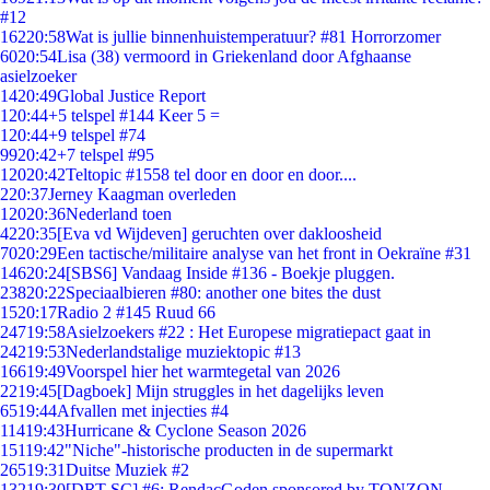
#12
162
20:58
Wat is jullie binnenhuistemperatuur? #81 Horrorzomer
60
20:54
Lisa (38) vermoord in Griekenland door Afghaanse
asielzoeker
14
20:49
Global Justice Report
1
20:44
+5 telspel #144 Keer 5 =
1
20:44
+9 telspel #74
99
20:42
+7 telspel #95
120
20:42
Teltopic #1558 tel door en door en door....
2
20:37
Jerney Kaagman overleden
120
20:36
Nederland toen
42
20:35
[Eva vd Wijdeven] geruchten over dakloosheid
70
20:29
Een tactische/militaire analyse van het front in Oekraïne #31
146
20:24
[SBS6] Vandaag Inside #136 - Boekje pluggen.
238
20:22
Speciaalbieren #80: another one bites the dust
15
20:17
Radio 2 #145 Ruud 66
247
19:58
Asielzoekers #22 : Het Europese migratiepact gaat in
242
19:53
Nederlandstalige muziektopic #13
166
19:49
Voorspel hier het warmtegetal van 2026
22
19:45
[Dagboek] Mijn struggles in het dagelijks leven
65
19:44
Afvallen met injecties #4
114
19:43
Hurricane & Cyclone Season 2026
151
19:42
"Niche"-historische producten in de supermarkt
265
19:31
Duitse Muziek #2
132
19:30
[DRT SC] #6: RendacGoden sponsored by TONZON