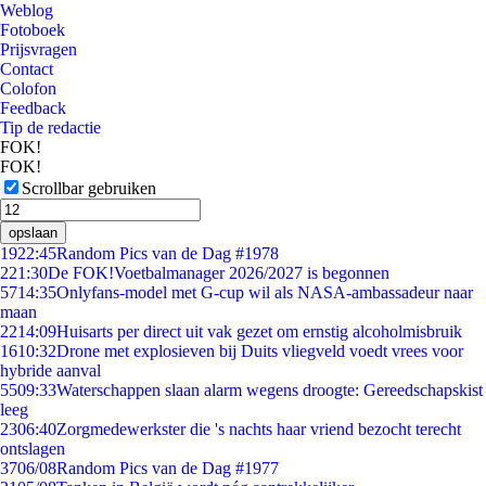
Weblog
Fotoboek
Prijsvragen
Contact
Colofon
Feedback
Tip de redactie
FOK!
FOK!
Scrollbar gebruiken
opslaan
19
22:45
Random Pics van de Dag #1978
2
21:30
De FOK!Voetbalmanager 2026/2027 is begonnen
57
14:35
Onlyfans-model met G-cup wil als NASA-ambassadeur naar
maan
22
14:09
Huisarts per direct uit vak gezet om ernstig alcoholmisbruik
16
10:32
Drone met explosieven bij Duits vliegveld voedt vrees voor
hybride aanval
55
09:33
Waterschappen slaan alarm wegens droogte: Gereedschapskist
leeg
23
06:40
Zorgmedewerkster die 's nachts haar vriend bezocht terecht
ontslagen
37
06/08
Random Pics van de Dag #1977