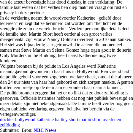
van de acteur bevestigde haar dood dinsdag in een verklaring. De
familie laat weten dat het verlies hen diep raakt en vraagt om rust en
privacy in deze periode.
In de verklaring noemt de woordvoerder Katherine "geliefd door
iedereen" en zegt dat ze herinnerd zal worden om "het licht en de
vreugde die ze in de wereld bracht". Verdere persoonlijke details deelt
de familie niet. Martin Short heeft eerder al een groot verlies
meegemaakt: zijn vrouw Nancy Dolman overleed in 2010 aan kanker.
Het stel was bijna dertig jaar getrouwd. De acteur, die momenteel
samen met Steve Martin en Selena Gomez hoge ogen gooit in de serie
Only Murders in the Building, heeft naast Katherine nog twee
kinderen.
Volgens bronnen bij de politie in Los Angeles werd Katherine
maandagavond gevonden in haar huis in Hollywood. Een vriend had
de politie gebeld voor een zogeheten welfare check, omdat die al meer
dan 24 uur niets van haar had gehoord en zich zorgen maakte. Agenten
troffen een briefje op de deur aan en vonden haar daarna binnen.
De politiebronnen zeggen dat het er op lijkt dat ze door zelfdoding is
gestorven. Officiële instanties hebben dat nog niet publiek bevestigd en
meer details zijn niet bekendgemaakt. De familie heeft verder nog geen
eigen publieke verklaring gegeven, behalve het bericht via de
vertegenwoordiger.
dochter
hollywood
katherine hartley short
martin short
overleden
zelfdoding
Submitter:
Bron:
NBC News