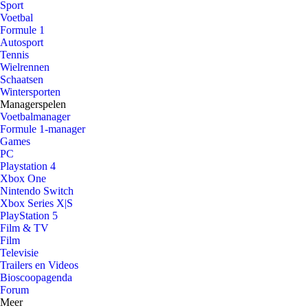
Sport
Voetbal
Formule 1
Autosport
Tennis
Wielrennen
Schaatsen
Wintersporten
Managerspelen
Voetbalmanager
Formule 1-manager
Games
PC
Playstation 4
Xbox One
Nintendo Switch
Xbox Series X|S
PlayStation 5
Film & TV
Film
Televisie
Trailers en Videos
Bioscoopagenda
Forum
Meer