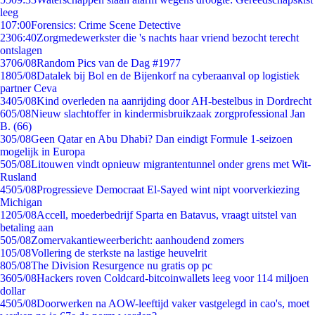
leeg
1
07:00
Forensics: Crime Scene Detective
23
06:40
Zorgmedewerkster die 's nachts haar vriend bezocht terecht
ontslagen
37
06/08
Random Pics van de Dag #1977
18
05/08
Datalek bij Bol en de Bijenkorf na cyberaanval op logistiek
partner Ceva
34
05/08
Kind overleden na aanrijding door AH-bestelbus in Dordrecht
6
05/08
Nieuw slachtoffer in kindermisbruikzaak zorgprofessional Jan
B. (66)
3
05/08
Geen Qatar en Abu Dhabi? Dan eindigt Formule 1-seizoen
mogelijk in Europa
5
05/08
Litouwen vindt opnieuw migrantentunnel onder grens met Wit-
Rusland
45
05/08
Progressieve Democraat El-Sayed wint nipt voorverkiezing
Michigan
12
05/08
Accell, moederbedrijf Sparta en Batavus, vraagt uitstel van
betaling aan
5
05/08
Zomervakantieweerbericht: aanhoudend zomers
1
05/08
Vollering de sterkste na lastige heuvelrit
8
05/08
The Division Resurgence nu gratis op pc
36
05/08
Hackers roven Coldcard-bitcoinwallets leeg voor 114 miljoen
dollar
45
05/08
Doorwerken na AOW-leeftijd vaker vastgelegd in cao's, moet