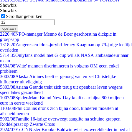
Showbiz
Showbiz
Scrollbar gebruiken
opslaan
22
20:40
NPO-manager Menno de Boer geschorst na dickpic in
groepsapp
13
18:20
Zangeres en Idols-jurylid Jerney Kaagman op 79-jarige leeftijd
overleden
57
14:35
Onlyfans-model met G-cup wil als NASA-ambassadeur naar
maan
85
04/08
'Witte' mannen discrimineren is volgens OM geen enkel
probleem
30
03/08
Alaska Airlines heeft er genoeg van en zet Christelijke
influencer uit vliegtuig
58
03/08
Ariana Grande trekt zich terug uit openbaar leven wegens
speculaties gezondheid
10
03/08
Spider-Man: Brand New Day knalt naar bijna 800 miljoen
euro in eerste weekend
11
03/08
Phil Collins dronk zich bijna dood, kinderen moesten al
afscheid nemen
59
02/08
Familie 16-jarige overweegt aangifte na schuine grappen
Roddelpraat op Zwarte Cross
29
24/07
Ex-CNN-ster Brooke Baldwin wijst ex-wereldleider in bed af