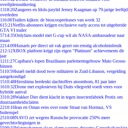
overlijdensuitkering
13
18:20
Zangeres en Idols-jurylid Jerney Kaagman op 79-jarige leeftijd
overleden
1
16:00
Trailers kijken: de bioscoopreleases van week 32
6
15:21
Netflix-abonnees krijgen exclusieve early access tot uitgebreide
GTA VI trailer
57
14:35
Onlyfans-model met G-cup wil als NASA-ambassadeur naar
maan
22
14:09
Huisarts per direct uit vak gezet om ernstig alcoholmisbruik
2
12:12
XBOX platform krijgt zijn eigen "Platinum" achievements dit
jaar
12
11:27
Capibara's lopen Braziliaans parlementsgebouw Mato Grosso
binnen
51
10:59
Israël meldt dood twee militairen in Zuid-Libanon, vergelding
aangekondigd
15
10:48
Hiroshima herdenkt slachtoffers atoombom, 81 jaar later
16
10:32
Drone met explosieven bij Duits vliegveld voedt vrees voor
hybride aanval
33
10:28
Wakker Dier dient klacht in tegen insectenfabriek Protix om
duurzaamheidsclaims
22
10:16
Iran en Oman eens over route Straat van Hormuz, VS
buitenspel
25
10:08
NAVO zet wegens Russische provocatie 250% meer
gevechtsvliegtuigen in
55
09:33
Waterschappen slaan alarm wegens droogte: Gereedschapskist