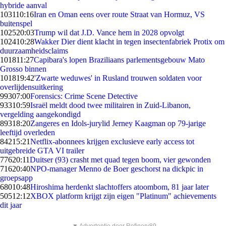
hybride aanval
1031
10:16
Iran en Oman eens over route Straat van Hormuz, VS
buitenspel
1025
20:03
Trump wil dat J.D. Vance hem in 2028 opvolgt
1024
10:28
Wakker Dier dient klacht in tegen insectenfabriek Protix om
duurzaamheidsclaims
1018
11:27
Capibara's lopen Braziliaans parlementsgebouw Mato
Grosso binnen
1018
19:42
'Zwarte weduwes' in Rusland trouwen soldaten voor
overlijdensuitkering
993
07:00
Forensics: Crime Scene Detective
933
10:59
Israël meldt dood twee militairen in Zuid-Libanon,
vergelding aangekondigd
893
18:20
Zangeres en Idols-jurylid Jerney Kaagman op 79-jarige
leeftijd overleden
842
15:21
Netflix-abonnees krijgen exclusieve early access tot
uitgebreide GTA VI trailer
776
20:11
Duitser (93) crasht met quad tegen boom, vier gewonden
716
20:40
NPO-manager Menno de Boer geschorst na dickpic in
groepsapp
680
10:48
Hiroshima herdenkt slachtoffers atoombom, 81 jaar later
505
12:12
XBOX platform krijgt zijn eigen "Platinum" achievements
dit jaar