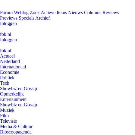
Forum
Weblog
Zoek
Actieve Items
Nieuws
Columns
Reviews
Previews
Specials
Archief
Inloggen
fok.nl
Inloggen
fok.nl
Actueel
Nederland
Internationaal
Economie
Politiek
Tech
Showbiz en Gossip
Opmerkelijk
Entertainment
Showbiz en Gossip
Muziek
Film
Televisie
Media & Cultuur
Bioscoopagenda