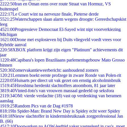
22
22:50
Iran en Oman eens over route Straat van Hormuz, VS
buitenspel
2
22:17
Le Court wint na nerveuze finale, Pieterse derde
55
21:25
Waterschappen slaan alarm wegens droogte: Gereedschapskist
leeg
45
21:00
Progressieve Democraat El-Sayed wint nipt voorverkiezing
Michigan
16
21:00
Drone met explosieven bij Duits vliegveld voedt vrees voor
hybride aanval
2
20:58
XBOX platform krijgt zijn eigen "Platinum" achievements dit
jaar
12
20:48
Capibara's lopen Braziliaans parlementsgebouw Mato Grosso
binnen
5
20:30
Zomervakantieweerbericht: aanhoudend zomers
1
20:21
Lemmen boekt eerste profzege in zware Ronde van Polen-rit
22
20:05
Huisarts per direct uit vak gezet om ernstig alcoholmisbruik
15
19:45
Hiroshima herdenkt slachtoffers atoombom, 81 jaar later
38
19:40
Vinted-foto's van vrouwen massaal gedeeld op seksfora
21
19:34
OM: vierde verdachte (18) vast op verdenking van beramen
aanslag
19
19:25
Random Pics van de Dag #1978
8
18:19
In Spider-Man: Brand New Day is Spidey echt weer Spidey
6
18:18
Nieuw slachtoffer in kindermisbruikzaak zorgprofessional Jan
B. (66)
45
17:10
Doorwerken na AOW-leeftijd vaker vastgelegd in cao's, moet