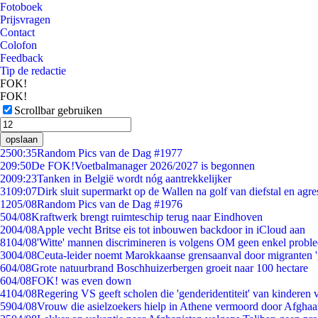
Fotoboek
Prijsvragen
Contact
Colofon
Feedback
Tip de redactie
FOK!
FOK!
Scrollbar gebruiken
opslaan
25
00:35
Random Pics van de Dag #1977
2
09:50
De FOK!Voetbalmanager 2026/2027 is begonnen
20
09:23
Tanken in België wordt nóg aantrekkelijker
31
09:07
Dirk sluit supermarkt op de Wallen na golf van diefstal en agre
12
05/08
Random Pics van de Dag #1976
5
04/08
Kraftwerk brengt ruimteschip terug naar Eindhoven
20
04/08
Apple vecht Britse eis tot inbouwen backdoor in iCloud aan
81
04/08
'Witte' mannen discrimineren is volgens OM geen enkel probl
30
04/08
Ceuta-leider noemt Marokkaanse grensaanval door migranten 
6
04/08
Grote natuurbrand Boschhuizerbergen groeit naar 100 hectare
6
04/08
FOK! was even down
41
04/08
Regering VS geeft scholen die 'genderidentiteit' van kinderen
59
04/08
Vrouw die asielzoekers hielp in Athene vermoord door Afghaa