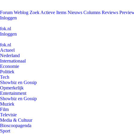
Forum
Weblog
Zoek
Actieve Items
Nieuws
Columns
Reviews
Previe
Inloggen
fok.nl
Inloggen
fok.nl
Actueel
Nederland
Internationaal
Economie
Politiek
Tech
Showbiz en Gossip
Opmerkelijk
Entertainment
Showbiz en Gossip
Muziek
Film
Televisie
Media & Cultuur
Bioscoopagenda
Sport