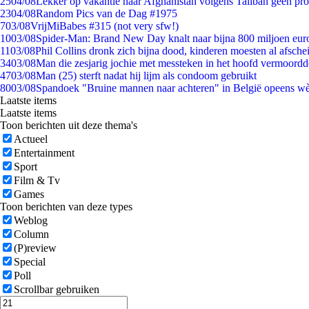
25
04/08
Lekker op vakantie naar Afghanistan volgens Taliban geen pr
23
04/08
Random Pics van de Dag #1975
7
03/08
VrijMiBabes #315 (not very sfw!)
10
03/08
Spider-Man: Brand New Day knalt naar bijna 800 miljoen eur
11
03/08
Phil Collins dronk zich bijna dood, kinderen moesten al afsch
34
03/08
Man die zesjarig jochie met messteken in het hoofd vermoordde 
47
03/08
Man (25) sterft nadat hij lijm als condoom gebruikt
80
03/08
Spandoek "Bruine mannen naar achteren" in België opeens wèl
Laatste items
Laatste items
Toon berichten uit deze thema's
Actueel
Entertainment
Sport
Film & Tv
Games
Toon berichten van deze types
Weblog
Column
(P)review
Special
Poll
Scrollbar gebruiken