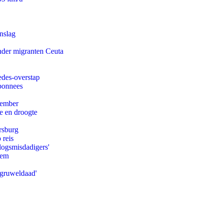
nslag
onder migranten Ceuta
edes-overstap
abonnees
tember
e en droogte
rsburg
 reis
logsmisdadigers'
eem
'gruweldaad'