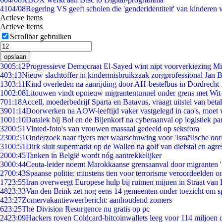
41
04/08
Regering VS geeft scholen die 'genderidentiteit' van kinderen
Actieve items
Actieve items
Scrollbar gebruiken
opslaan
30
05:12
Progressieve Democraat El-Sayed wint nipt voorverkiezing M
4
03:13
Nieuw slachtoffer in kindermisbruikzaak zorgprofessional Jan B
13
03:11
Kind overleden na aanrijding door AH-bestelbus in Dordrecht
10
02:08
Litouwen vindt opnieuw migrantentunnel onder grens met Wit
7
01:18
Accell, moederbedrijf Sparta en Batavus, vraagt uitstel van beta
39
01:14
Doorwerken na AOW-leeftijd vaker vastgelegd in cao's, moet
10
01:10
Datalek bij Bol en de Bijenkorf na cyberaanval op logistiek pa
32
00:51
Vinted-foto's van vrouwen massaal gedeeld op seksfora
23
00:51
Onderzoek naar flyers met waarschuwing voor 'Israëlische oor
31
00:51
Dirk sluit supermarkt op de Wallen na golf van diefstal en agre
20
00:45
Tanken in België wordt nóg aantrekkelijker
30
00:44
Ceuta-leider noemt Marokkaanse grensaanval door migranten 
27
00:43
Spaanse politie: minstens tien voor terrorisme veroordeelden 
17
23:55
Iran overweegt Europese hulp bij ruimen mijnen in Straat va
48
23:33
Van den Brink zet nog eens 14 gemeenten onder toezicht om s
4
23:27
Zomervakantieweerbericht: aanhoudend zomers
6
23:25
The Division Resurgence nu gratis op pc
24
23:09
Hackers roven Coldcard-bitcoinwallets leeg voor 114 miljoen d