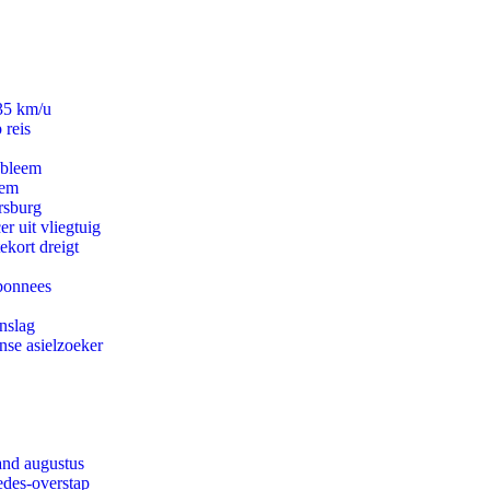
235 km/u
 reis
obleem
eem
rsburg
er uit vliegtuig
ekort dreigt
abonnees
nslag
nse asielzoeker
and augustus
edes-overstap