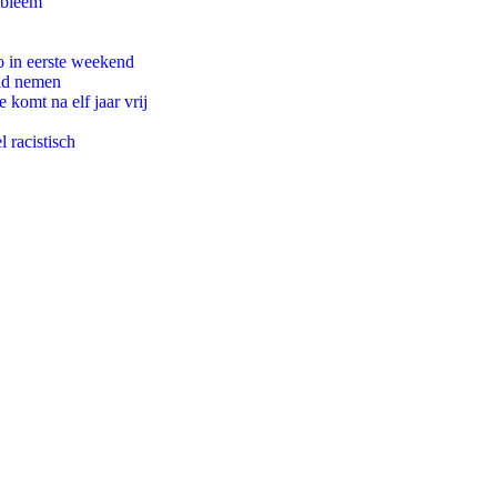
obleem
o in eerste weekend
eid nemen
komt na elf jaar vrij
 racistisch