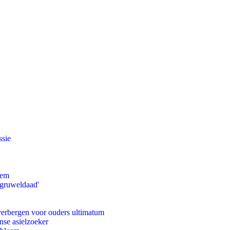
ssie
eem
'gruweldaad'
 verbergen voor ouders ultimatum
nse asielzoeker