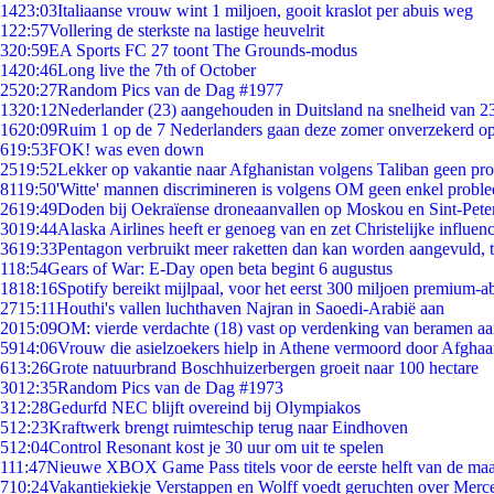
14
23:03
Italiaanse vrouw wint 1 miljoen, gooit kraslot per abuis weg
1
22:57
Vollering de sterkste na lastige heuvelrit
3
20:59
EA Sports FC 27 toont The Grounds-modus
14
20:46
Long live the 7th of October
25
20:27
Random Pics van de Dag #1977
13
20:12
Nederlander (23) aangehouden in Duitsland na snelheid van 
16
20:09
Ruim 1 op de 7 Nederlanders gaan deze zomer onverzekerd op
6
19:53
FOK! was even down
25
19:52
Lekker op vakantie naar Afghanistan volgens Taliban geen pr
81
19:50
'Witte' mannen discrimineren is volgens OM geen enkel probl
26
19:49
Doden bij Oekraïense droneaanvallen op Moskou en Sint-Pete
30
19:44
Alaska Airlines heeft er genoeg van en zet Christelijke influenc
36
19:33
Pentagon verbruikt meer raketten dan kan worden aangevuld, t
1
18:54
Gears of War: E-Day open beta begint 6 augustus
18
18:16
Spotify bereikt mijlpaal, voor het eerst 300 miljoen premium-
27
15:11
Houthi's vallen luchthaven Najran in Saoedi-Arabië aan
20
15:09
OM: vierde verdachte (18) vast op verdenking van beramen aa
59
14:06
Vrouw die asielzoekers hielp in Athene vermoord door Afghaa
6
13:26
Grote natuurbrand Boschhuizerbergen groeit naar 100 hectare
30
12:35
Random Pics van de Dag #1973
3
12:28
Gedurfd NEC blijft overeind bij Olympiakos
5
12:23
Kraftwerk brengt ruimteschip terug naar Eindhoven
5
12:04
Control Resonant kost je 30 uur om uit te spelen
1
11:47
Nieuwe XBOX Game Pass titels voor de eerste helft van de ma
7
10:24
Vakantiekiekje Verstappen en Wolff voedt geruchten over Merc