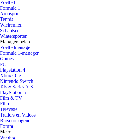
Voetbal
Formule 1
Autosport
Tennis
Wielrennen
Schaatsen
Wintersporten
Managerspelen
Voetbalmanager
Formule 1-manager
Games
PC
Playstation 4
Xbox One
Nintendo Switch
Xbox Series X|S
PlayStation 5
Film & TV
Film
Televisie
Trailers en Videos
Bioscoopagenda
Forum
Meer
Weblog