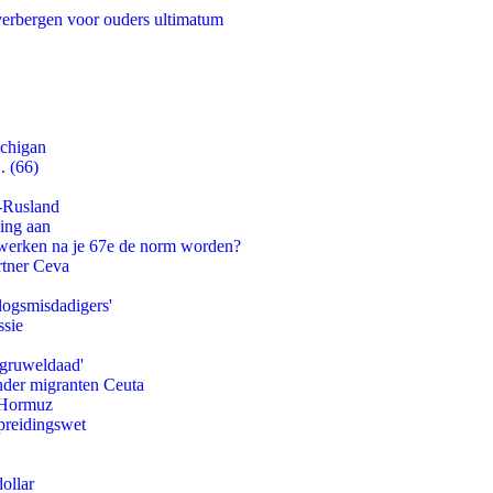
 verbergen voor ouders ultimatum
ichigan
. (66)
-Rusland
ling aan
 werken na je 67e de norm worden?
rtner Ceva
logsmisdadigers'
ssie
'gruweldaad'
onder migranten Ceuta
n Hormuz
preidingswet
ollar