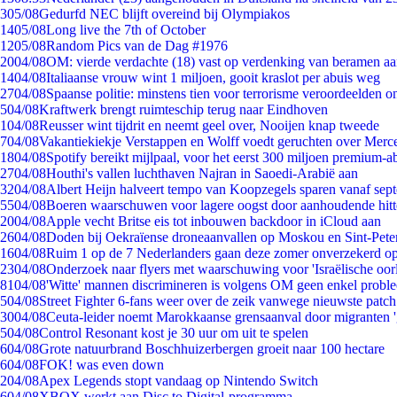
3
05/08
Gedurfd NEC blijft overeind bij Olympiakos
14
05/08
Long live the 7th of October
12
05/08
Random Pics van de Dag #1976
20
04/08
OM: vierde verdachte (18) vast op verdenking van beramen aa
14
04/08
Italiaanse vrouw wint 1 miljoen, gooit kraslot per abuis weg
27
04/08
Spaanse politie: minstens tien voor terrorisme veroordeelden 
5
04/08
Kraftwerk brengt ruimteschip terug naar Eindhoven
1
04/08
Reusser wint tijdrit en neemt geel over, Nooijen knap tweede
7
04/08
Vakantiekiekje Verstappen en Wolff voedt geruchten over Merc
18
04/08
Spotify bereikt mijlpaal, voor het eerst 300 miljoen premium-
27
04/08
Houthi's vallen luchthaven Najran in Saoedi-Arabië aan
32
04/08
Albert Heijn halveert tempo van Koopzegels sparen vanaf sep
55
04/08
Boeren waarschuwen voor lagere oogst door aanhoudende hitt
20
04/08
Apple vecht Britse eis tot inbouwen backdoor in iCloud aan
26
04/08
Doden bij Oekraïense droneaanvallen op Moskou en Sint-Pete
16
04/08
Ruim 1 op de 7 Nederlanders gaan deze zomer onverzekerd op
23
04/08
Onderzoek naar flyers met waarschuwing voor 'Israëlische oor
81
04/08
'Witte' mannen discrimineren is volgens OM geen enkel probl
5
04/08
Street Fighter 6-fans weer over de zeik vanwege nieuwste patch
30
04/08
Ceuta-leider noemt Marokkaanse grensaanval door migranten 
5
04/08
Control Resonant kost je 30 uur om uit te spelen
6
04/08
Grote natuurbrand Boschhuizerbergen groeit naar 100 hectare
6
04/08
FOK! was even down
2
04/08
Apex Legends stopt vandaag op Nintendo Switch
6
04/08
XBOX werkt aan Disc to Digital-programma