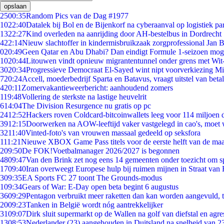
opslaan
25
00:35
Random Pics van de Dag #1977
10
22:40
Datalek bij Bol en de Bijenkorf na cyberaanval op logistiek pa
13
22:27
Kind overleden na aanrijding door AH-bestelbus in Dordrecht
4
22:14
Nieuw slachtoffer in kindermisbruikzaak zorgprofessional Jan B
0
20:49
Geen Qatar en Abu Dhabi? Dan eindigt Formule 1-seizoen moge
10
20:44
Litouwen vindt opnieuw migrantentunnel onder grens met Wit
30
20:34
Progressieve Democraat El-Sayed wint nipt voorverkiezing M
7
20:24
Accell, moederbedrijf Sparta en Batavus, vraagt uitstel van beta
4
20:11
Zomervakantieweerbericht: aanhoudend zomers
1
19:48
Vollering de sterkste na lastige heuvelrit
6
14:04
The Division Resurgence nu gratis op pc
24
12:52
Hackers roven Coldcard-bitcoinwallets leeg voor 114 miljoen d
39
12:15
Doorwerken na AOW-leeftijd vaker vastgelegd in cao's, moet
32
11:40
Vinted-foto's van vrouwen massaal gedeeld op seksfora
1
11:21
Nieuwe XBOX Game Pass titels voor de eerste helft van de ma
2
09:50
De FOK!Voetbalmanager 2026/2027 is begonnen
48
09:47
Van den Brink zet nog eens 14 gemeenten onder toezicht om s
17
09:40
Iran overweegt Europese hulp bij ruimen mijnen in Straat va
3
09:35
EA Sports FC 27 toont The Grounds-modus
1
09:34
Gears of War: E-Day open beta begint 6 augustus
36
09:29
Pentagon verbruikt meer raketten dan kan worden aangevuld, t
20
09:23
Tanken in België wordt nóg aantrekkelijker
31
09:07
Dirk sluit supermarkt op de Wallen na golf van diefstal en agre
13
08:53
Nederlander (23) aangehouden in Duitsland na snelheid van 