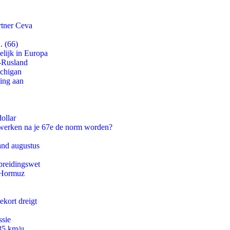
rtner Ceva
. (66)
lijk in Europa
-Rusland
ichigan
ling aan
ollar
 werken na je 67e de norm worden?
and augustus
preidingswet
n Hormuz
ekort dreigt
ssie
235 km/u