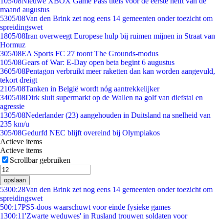
1
05/08
Nieuwe XBOX Game Pass titels voor de eerste helft van de
maand augustus
53
05/08
Van den Brink zet nog eens 14 gemeenten onder toezicht om
spreidingswet
18
05/08
Iran overweegt Europese hulp bij ruimen mijnen in Straat van
Hormuz
3
05/08
EA Sports FC 27 toont The Grounds-modus
1
05/08
Gears of War: E-Day open beta begint 6 augustus
36
05/08
Pentagon verbruikt meer raketten dan kan worden aangevuld,
tekort dreigt
21
05/08
Tanken in België wordt nóg aantrekkelijker
34
05/08
Dirk sluit supermarkt op de Wallen na golf van diefstal en
agressie
13
05/08
Nederlander (23) aangehouden in Duitsland na snelheid van
235 km/u
3
05/08
Gedurfd NEC blijft overeind bij Olympiakos
Actieve items
Actieve items
Scrollbar gebruiken
opslaan
53
00:28
Van den Brink zet nog eens 14 gemeenten onder toezicht om
spreidingswet
5
00:17
PS5-doos waarschuwt voor einde fysieke games
13
00:11
'Zwarte weduwes' in Rusland trouwen soldaten voor