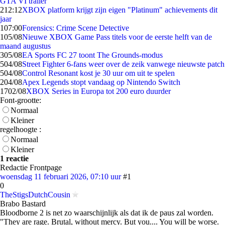
GTA VI trailer
2
12:12
XBOX platform krijgt zijn eigen "Platinum" achievements dit
jaar
1
07:00
Forensics: Crime Scene Detective
1
05/08
Nieuwe XBOX Game Pass titels voor de eerste helft van de
maand augustus
3
05/08
EA Sports FC 27 toont The Grounds-modus
5
04/08
Street Fighter 6-fans weer over de zeik vanwege nieuwste patch
5
04/08
Control Resonant kost je 30 uur om uit te spelen
2
04/08
Apex Legends stopt vandaag op Nintendo Switch
17
02/08
XBOX Series in Europa tot 200 euro duurder
Font-grootte:
Normaal
Kleiner
regelhoogte :
Normaal
Kleiner
1 reactie
Redactie Frontpage
woensdag 11 februari 2026, 07:10 uur
#1
0
TheStigsDutchCousin
Brabo Bastard
Bloodborne 2 is net zo waarschijnlijk als dat ik de paus zal worden.
"They are rage. Brutal, without mercy. But you.... You will be worse.