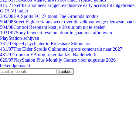
4
15:21
Netflix-abonnees krijgen exclusieve early access tot uitgebreide
GTA VI trailer
3
05/08
EA Sports FC 27 toont The Grounds-modus
5
04/08
Street Fighter 6-fans weer over de zeik vanwege nieuwste patch
5
04/08
Control Resonant kost je 30 uur om uit te spelen
19
31/07
Sony beweert resoluut door te gaan met afbouwen
PlayStation-schijven
3
31/07
Speel psychiater in Rideshare Stimulator
4
31/07
The Elder Scrolls Online stelt grote content uit naar 2027
4
31/07
Topman EA nog rijker dankzij Battlefield 6
0
29/07
PlayStation Plus Monthly Games voor augustus 2026
bekendgemaakt