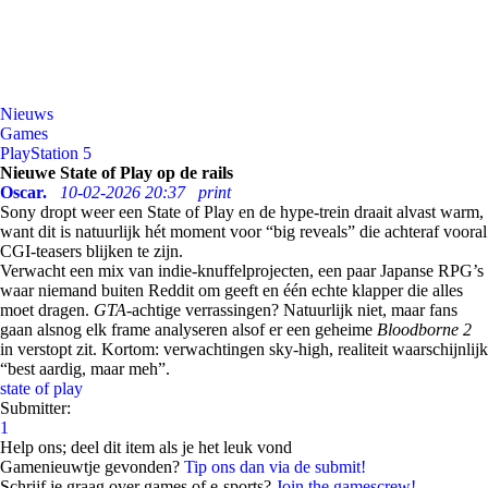
Nieuws
Games
PlayStation 5
Nieuwe State of Play op de rails
Oscar.
10-02-2026 20:37
print
Sony dropt weer een State of Play en de hype-trein draait alvast warm,
want dit is natuurlijk hét moment voor “big reveals” die achteraf vooral
CGI-teasers blijken te zijn.
Verwacht een mix van indie-knuffelprojecten, een paar Japanse RPG’s
waar niemand buiten Reddit om geeft en één echte klapper die alles
moet dragen.
GTA-
achtige verrassingen? Natuurlijk niet, maar fans
gaan alsnog elk frame analyseren alsof er een geheime
Bloodborne 2
in verstopt zit. Kortom: verwachtingen sky-high, realiteit waarschijnlijk
“best aardig, maar meh”.
state of play
Submitter:
1
Help ons; deel dit item als je het leuk vond
Gamenieuwtje gevonden?
Tip ons dan via de submit!
Schrijf je graag over games of e-sports?
Join the gamescrew!