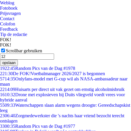
Weblog
Fotoboek
Prijsvragen
Contact
Colofon
Feedback
Tip de redactie
FOK!
FOK!
Scrollbar gebruiken
opslaan
19
22:45
Random Pics van de Dag #1978
2
21:30
De FOK!Voetbalmanager 2026/2027 is begonnen
57
14:35
Onlyfans-model met G-cup wil als NASA-ambassadeur naar
maan
22
14:09
Huisarts per direct uit vak gezet om ernstig alcoholmisbruik
16
10:32
Drone met explosieven bij Duits vliegveld voedt vrees voor
hybride aanval
55
09:33
Waterschappen slaan alarm wegens droogte: Gereedschapskist
leeg
23
06:40
Zorgmedewerkster die 's nachts haar vriend bezocht terecht
ontslagen
33
00:35
Random Pics van de Dag #1977