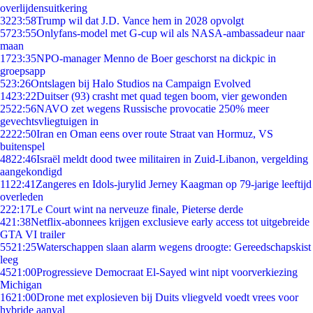
overlijdensuitkering
32
23:58
Trump wil dat J.D. Vance hem in 2028 opvolgt
57
23:55
Onlyfans-model met G-cup wil als NASA-ambassadeur naar
maan
17
23:35
NPO-manager Menno de Boer geschorst na dickpic in
groepsapp
5
23:26
Ontslagen bij Halo Studios na Campaign Evolved
14
23:22
Duitser (93) crasht met quad tegen boom, vier gewonden
25
22:56
NAVO zet wegens Russische provocatie 250% meer
gevechtsvliegtuigen in
22
22:50
Iran en Oman eens over route Straat van Hormuz, VS
buitenspel
48
22:46
Israël meldt dood twee militairen in Zuid-Libanon, vergelding
aangekondigd
11
22:41
Zangeres en Idols-jurylid Jerney Kaagman op 79-jarige leeftijd
overleden
2
22:17
Le Court wint na nerveuze finale, Pieterse derde
4
21:38
Netflix-abonnees krijgen exclusieve early access tot uitgebreide
GTA VI trailer
55
21:25
Waterschappen slaan alarm wegens droogte: Gereedschapskist
leeg
45
21:00
Progressieve Democraat El-Sayed wint nipt voorverkiezing
Michigan
16
21:00
Drone met explosieven bij Duits vliegveld voedt vrees voor
hybride aanval