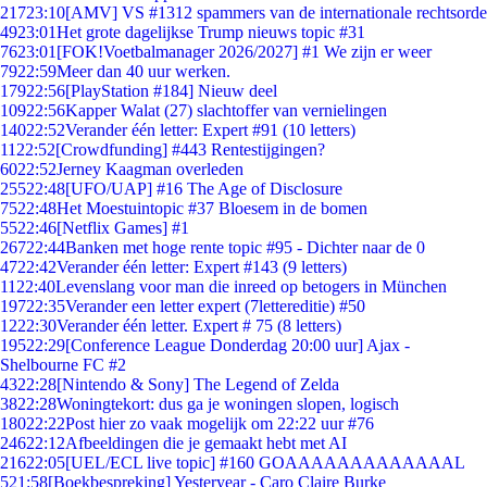
217
23:10
[AMV] VS #1312 spammers van de internationale rechtsorde
49
23:01
Het grote dagelijkse Trump nieuws topic #31
76
23:01
[FOK!Voetbalmanager 2026/2027] #1 We zijn er weer
79
22:59
Meer dan 40 uur werken.
179
22:56
[PlayStation #184] Nieuw deel
109
22:56
Kapper Walat (27) slachtoffer van vernielingen
140
22:52
Verander één letter: Expert #91 (10 letters)
11
22:52
[Crowdfunding] #443 Rentestijgingen?
60
22:52
Jerney Kaagman overleden
255
22:48
[UFO/UAP] #16 The Age of Disclosure
75
22:48
Het Moestuintopic #37 Bloesem in de bomen
55
22:46
[Netflix Games] #1
267
22:44
Banken met hoge rente topic #95 - Dichter naar de 0
47
22:42
Verander één letter: Expert #143 (9 letters)
11
22:40
Levenslang voor man die inreed op betogers in München
197
22:35
Verander een letter expert (7lettereditie) #50
12
22:30
Verander één letter. Expert # 75 (8 letters)
195
22:29
[Conference League Donderdag 20:00 uur] Ajax -
Shelbourne FC #2
43
22:28
[Nintendo & Sony] The Legend of Zelda
38
22:28
Woningtekort: dus ga je woningen slopen, logisch
180
22:22
Post hier zo vaak mogelijk om 22:22 uur #76
246
22:12
Afbeeldingen die je gemaakt hebt met AI
216
22:05
[UEL/ECL live topic] #160 GOAAAAAAAAAAAAAL
5
21:58
[Boekbespreking] Yesteryear - Caro Claire Burke