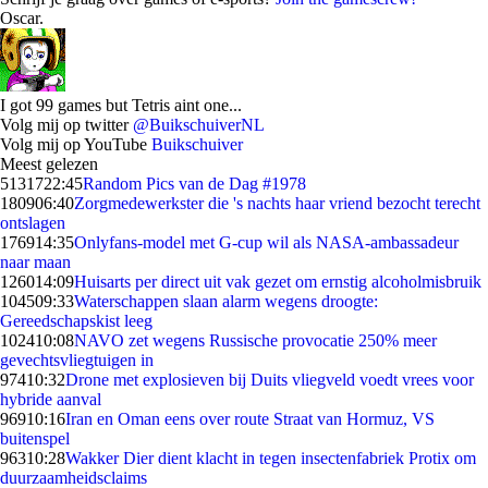
Oscar.
I got 99 games but Tetris aint one...
Volg mij op twitter
@BuikschuiverNL
Volg mij op YouTube
Buikschuiver
Meest gelezen
51317
22:45
Random Pics van de Dag #1978
1809
06:40
Zorgmedewerkster die 's nachts haar vriend bezocht terecht
ontslagen
1769
14:35
Onlyfans-model met G-cup wil als NASA-ambassadeur
naar maan
1260
14:09
Huisarts per direct uit vak gezet om ernstig alcoholmisbruik
1045
09:33
Waterschappen slaan alarm wegens droogte:
Gereedschapskist leeg
1024
10:08
NAVO zet wegens Russische provocatie 250% meer
gevechtsvliegtuigen in
974
10:32
Drone met explosieven bij Duits vliegveld voedt vrees voor
hybride aanval
969
10:16
Iran en Oman eens over route Straat van Hormuz, VS
buitenspel
963
10:28
Wakker Dier dient klacht in tegen insectenfabriek Protix om
duurzaamheidsclaims