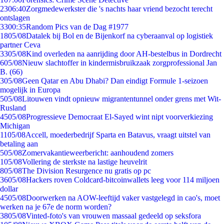
23
06:40
Zorgmedewerkster die 's nachts haar vriend bezocht terecht
ontslagen
33
00:35
Random Pics van de Dag #1977
18
05/08
Datalek bij Bol en de Bijenkorf na cyberaanval op logistiek
partner Ceva
33
05/08
Kind overleden na aanrijding door AH-bestelbus in Dordrecht
6
05/08
Nieuw slachtoffer in kindermisbruikzaak zorgprofessional Jan
B. (66)
3
05/08
Geen Qatar en Abu Dhabi? Dan eindigt Formule 1-seizoen
mogelijk in Europa
5
05/08
Litouwen vindt opnieuw migrantentunnel onder grens met Wit-
Rusland
45
05/08
Progressieve Democraat El-Sayed wint nipt voorverkiezing
Michigan
11
05/08
Accell, moederbedrijf Sparta en Batavus, vraagt uitstel van
betaling aan
5
05/08
Zomervakantieweerbericht: aanhoudend zomers
1
05/08
Vollering de sterkste na lastige heuvelrit
8
05/08
The Division Resurgence nu gratis op pc
36
05/08
Hackers roven Coldcard-bitcoinwallets leeg voor 114 miljoen
dollar
45
05/08
Doorwerken na AOW-leeftijd vaker vastgelegd in cao's, moet
werken na je 67e de norm worden?
38
05/08
Vinted-foto's van vrouwen massaal gedeeld op seksfora