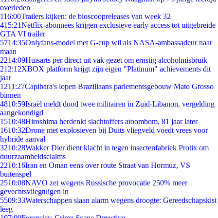
overleden
1
16:00
Trailers kijken: de bioscoopreleases van week 32
4
15:21
Netflix-abonnees krijgen exclusieve early access tot uitgebreide
GTA VI trailer
57
14:35
Onlyfans-model met G-cup wil als NASA-ambassadeur naar
maan
22
14:09
Huisarts per direct uit vak gezet om ernstig alcoholmisbruik
2
12:12
XBOX platform krijgt zijn eigen "Platinum" achievements dit
jaar
12
11:27
Capibara's lopen Braziliaans parlementsgebouw Mato Grosso
binnen
48
10:59
Israël meldt dood twee militairen in Zuid-Libanon, vergelding
aangekondigd
15
10:48
Hiroshima herdenkt slachtoffers atoombom, 81 jaar later
16
10:32
Drone met explosieven bij Duits vliegveld voedt vrees voor
hybride aanval
32
10:28
Wakker Dier dient klacht in tegen insectenfabriek Protix om
duurzaamheidsclaims
22
10:16
Iran en Oman eens over route Straat van Hormuz, VS
buitenspel
25
10:08
NAVO zet wegens Russische provocatie 250% meer
gevechtsvliegtuigen in
55
09:33
Waterschappen slaan alarm wegens droogte: Gereedschapskist
leeg
1
07:00
Forensics: Crime Scene Detective