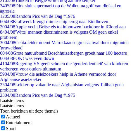
21
05/08
Tanken in België wordt nóg aantrekkelijker
34
05/08
Dirk sluit supermarkt op de Wallen na golf van diefstal en
agressie
12
05/08
Random Pics van de Dag #1976
6
04/08
Kraftwerk brengt ruimteschip terug naar Eindhoven
20
04/08
Apple vecht Britse eis tot inbouwen backdoor in iCloud aan
84
04/08
'Witte' mannen discrimineren is volgens OM geen enkel
probleem
30
04/08
Ceuta-leider noemt Marokkaanse grensaanval door migranten
'gruweldaad'
6
04/08
Grote natuurbrand Boschhuizerbergen groeit naar 100 hectare
6
04/08
FOK! was even down
41
04/08
Regering VS geeft scholen die 'genderidentiteit' van kinderen
verbergen voor ouders ultimatum
59
04/08
Vrouw die asielzoekers hielp in Athene vermoord door
Afghaanse asielzoeker
25
04/08
Lekker op vakantie naar Afghanistan volgens Taliban geen
probleem
23
04/08
Random Pics van de Dag #1975
Laatste items
Laatste items
Toon berichten uit deze thema's
Actueel
Entertainment
Sport