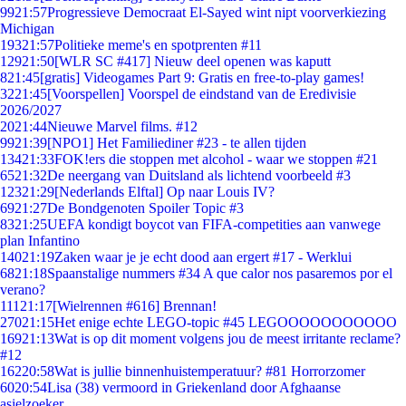
99
21:57
Progressieve Democraat El-Sayed wint nipt voorverkiezing
Michigan
193
21:57
Politieke meme's en spotprenten #11
129
21:50
[WLR SC #417] Nieuw deel openen was kaputt
8
21:45
[gratis] Videogames Part 9: Gratis en free-to-play games!
32
21:45
[Voorspellen] Voorspel de eindstand van de Eredivisie
2026/2027
20
21:44
Nieuwe Marvel films. #12
99
21:39
[NPO1] Het Familiediner #23 - te allen tijden
134
21:33
FOK!ers die stoppen met alcohol - waar we stoppen #21
65
21:32
De neergang van Duitsland als lichtend voorbeeld #3
123
21:29
[Nederlands Elftal] Op naar Louis IV?
69
21:27
De Bondgenoten Spoiler Topic #3
83
21:25
UEFA kondigt boycot van FIFA-competities aan vanwege
plan Infantino
140
21:19
Zaken waar je je echt dood aan ergert #17 - Werklui
68
21:18
Spaanstalige nummers #34 A que calor nos pasaremos por el
verano?
111
21:17
[Wielrennen #616] Brennan!
270
21:15
Het enige echte LEGO-topic #45 LEGOOOOOOOOOOO
169
21:13
Wat is op dit moment volgens jou de meest irritante reclame?
#12
162
20:58
Wat is jullie binnenhuistemperatuur? #81 Horrorzomer
60
20:54
Lisa (38) vermoord in Griekenland door Afghaanse
asielzoeker