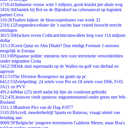
17
16:41
Italiaanse vrouw wint 1 miljoen, gooit kraslot per abuis weg
18
16:36
Datalek bij Bol en de Bijenkorf na cyberaanval op logistiek
partner Ceva
1
16:26
Trailers kijken: de bioscoopreleases van week 32
23
16:12
Zorgmedewerkster die 's nachts haar vriend bezocht terecht
ontslagen
36
15:56
Hackers roven Coldcard-bitcoinwallets leeg voor 114 miljoen
dollar
3
15:13
Geen Qatar en Abu Dhabi? Dan eindigt Formule 1-seizoen
mogelijk in Europa
31
13:00
Spaanse politie: minstens tien voor terrorisme veroordeelden
onder migranten Ceuta
34
12:59
Dirk sluit supermarkt op de Wallen na golf van diefstal en
agressie
8
12:53
The Division Resurgence nu gratis op pc
64
12:53
Zetelpeiling: 24 zetels voor Pro en 18 zetels voor D66, FvD,
JA21 en PVV
49
12:44
Man (25) sterft nadat hij lijm als condoom gebruikt
5
12:43
Litouwen vindt opnieuw migrantentunnel onder grens met Wit-
Rusland
33
11:13
Random Pics van de Dag #1977
11
10:20
Accell, moederbedrijf Sparta en Batavus, vraagt uitstel van
betaling aan
90
09:59
'Belgische' jongeren terroriseren Galderse Meren, maar Boa's
pakken topless zonnen aan