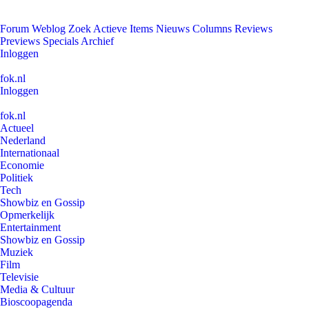
Forum
Weblog
Zoek
Actieve Items
Nieuws
Columns
Reviews
Previews
Specials
Archief
Inloggen
fok.nl
Inloggen
fok.nl
Actueel
Nederland
Internationaal
Economie
Politiek
Tech
Showbiz en Gossip
Opmerkelijk
Entertainment
Showbiz en Gossip
Muziek
Film
Televisie
Media & Cultuur
Bioscoopagenda