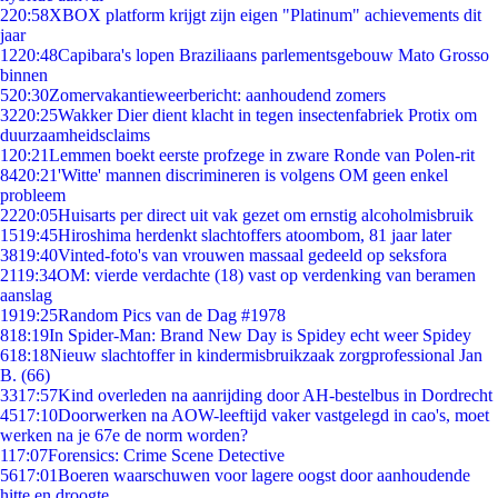
2
20:58
XBOX platform krijgt zijn eigen "Platinum" achievements dit
jaar
12
20:48
Capibara's lopen Braziliaans parlementsgebouw Mato Grosso
binnen
5
20:30
Zomervakantieweerbericht: aanhoudend zomers
32
20:25
Wakker Dier dient klacht in tegen insectenfabriek Protix om
duurzaamheidsclaims
1
20:21
Lemmen boekt eerste profzege in zware Ronde van Polen-rit
84
20:21
'Witte' mannen discrimineren is volgens OM geen enkel
probleem
22
20:05
Huisarts per direct uit vak gezet om ernstig alcoholmisbruik
15
19:45
Hiroshima herdenkt slachtoffers atoombom, 81 jaar later
38
19:40
Vinted-foto's van vrouwen massaal gedeeld op seksfora
21
19:34
OM: vierde verdachte (18) vast op verdenking van beramen
aanslag
19
19:25
Random Pics van de Dag #1978
8
18:19
In Spider-Man: Brand New Day is Spidey echt weer Spidey
6
18:18
Nieuw slachtoffer in kindermisbruikzaak zorgprofessional Jan
B. (66)
33
17:57
Kind overleden na aanrijding door AH-bestelbus in Dordrecht
45
17:10
Doorwerken na AOW-leeftijd vaker vastgelegd in cao's, moet
werken na je 67e de norm worden?
1
17:07
Forensics: Crime Scene Detective
56
17:01
Boeren waarschuwen voor lagere oogst door aanhoudende
hitte en droogte