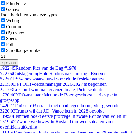
Film & Tv
Games
Toon berichten van deze types
Weblog
Column
(P)review
Special
Poll
Scrollbar gebruiken
opslaan
19
22:45
Random Pics van de Dag #1978
5
22:04
Ontslagen bij Halo Studios na Campaign Evolved
5
22:01
PS5-doos waarschuwt voor einde fysieke games
2
21:30
De FOK!Voetbalmanager 2026/2027 is begonnen
2
21:03
Le Court wint na nerveuze finale, Pieterse derde
17
20:40
NPO-manager Menno de Boer geschorst na dickpic in
groepsapp
14
20:11
Duitser (93) crasht met quad tegen boom, vier gewonden
32
20:03
Trump wil dat J.D. Vance hem in 2028 opvolgt
1
19:50
Lemmen boekt eerste profzege in zware Ronde van Polen-rit
13
19:42
'Zwarte weduwes' in Rusland trouwen soldaten voor
overlijdensuitkering
11
18:20
Zangeres en Idols-jurylid Jerney Kaagman op 79-jarige leeftijd