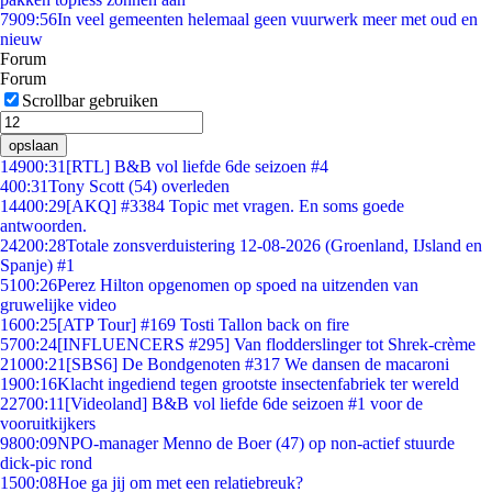
79
09:56
In veel gemeenten helemaal geen vuurwerk meer met oud en
nieuw
Forum
Forum
Scrollbar gebruiken
opslaan
149
00:31
[RTL] B&B vol liefde 6de seizoen #4
4
00:31
Tony Scott (54) overleden
144
00:29
[AKQ] #3384 Topic met vragen. En soms goede
antwoorden.
242
00:28
Totale zonsverduistering 12-08-2026 (Groenland, IJsland en
Spanje) #1
51
00:26
Perez Hilton opgenomen op spoed na uitzenden van
gruwelijke video
16
00:25
[ATP Tour] #169 Tosti Tallon back on fire
57
00:24
[INFLUENCERS #295] Van flodderslinger tot Shrek-crème
210
00:21
[SBS6] De Bondgenoten #317 We dansen de macaroni
19
00:16
Klacht ingediend tegen grootste insectenfabriek ter wereld
227
00:11
[Videoland] B&B vol liefde 6de seizoen #1 voor de
vooruitkijkers
98
00:09
NPO-manager Menno de Boer (47) op non-actief stuurde
dick-pic rond
15
00:08
Hoe ga jij om met een relatiebreuk?