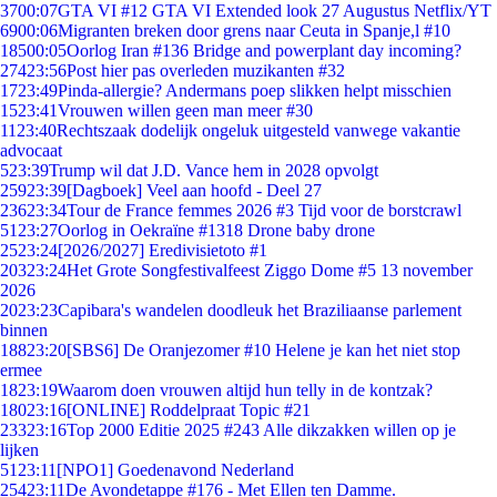
37
00:07
GTA VI #12 GTA VI Extended look 27 Augustus Netflix/YT
69
00:06
Migranten breken door grens naar Ceuta in Spanje,l #10
185
00:05
Oorlog Iran #136 Bridge and powerplant day incoming?
274
23:56
Post hier pas overleden muzikanten #32
17
23:49
Pinda-allergie? Andermans poep slikken helpt misschien
15
23:41
Vrouwen willen geen man meer #30
11
23:40
Rechtszaak dodelijk ongeluk uitgesteld vanwege vakantie
advocaat
5
23:39
Trump wil dat J.D. Vance hem in 2028 opvolgt
259
23:39
[Dagboek] Veel aan hoofd - Deel 27
236
23:34
Tour de France femmes 2026 #3 Tijd voor de borstcrawl
51
23:27
Oorlog in Oekraïne #1318 Drone baby drone
25
23:24
[2026/2027] Eredivisietoto #1
203
23:24
Het Grote Songfestivalfeest Ziggo Dome #5 13 november
2026
20
23:23
Capibara's wandelen doodleuk het Braziliaanse parlement
binnen
188
23:20
[SBS6] De Oranjezomer #10 Helene je kan het niet stop
ermee
18
23:19
Waarom doen vrouwen altijd hun telly in de kontzak?
180
23:16
[ONLINE] Roddelpraat Topic #21
233
23:16
Top 2000 Editie 2025 #243 Alle dikzakken willen op je
lijken
51
23:11
[NPO1] Goedenavond Nederland
254
23:11
De Avondetappe #176 - Met Ellen ten Damme.