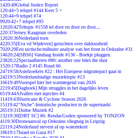
14
20:49
Global Justice Report
1
20:44
+5 telspel #144 Keer 5 =
1
20:44
+9 telspel #74
99
20:42
+7 telspel #95
120
20:42
Teltopic #1558 tel door en door en door....
2
20:37
Jerney Kaagman overleden
120
20:36
Nederland toen
42
20:35
[Eva vd Wijdeven] geruchten over dakloosheid
70
20:29
Een tactische/militaire analyse van het front in Oekraïne #31
146
20:24
[SBS6] Vandaag Inside #136 - Boekje pluggen.
238
20:22
Speciaalbieren #80: another one bites the dust
15
20:17
Radio 2 #145 Ruud 66
247
19:58
Asielzoekers #22 : Het Europese migratiepact gaat in
242
19:53
Nederlandstalige muziektopic #13
166
19:49
Voorspel hier het warmtegetal van 2026
22
19:45
[Dagboek] Mijn struggles in het dagelijks leven
65
19:44
Afvallen met injecties #4
114
19:43
Hurricane & Cyclone Season 2026
151
19:42
"Niche"-historische producten in de supermarkt
265
19:31
Duitse Muziek #2
132
19:30
[DRT SC] #6: RendacGoden sponsored by TONZON
41
19:30
Droneaanval op Oekrains vliegtuig in Leipzig
221
19:24
Nederland stevent af op watertekort
186
19:17
Israel en Gaza #17
78
19:14
Vuelta a España 2026 #1