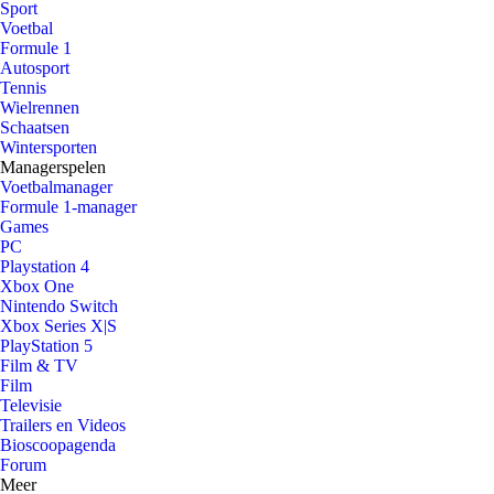
Sport
Voetbal
Formule 1
Autosport
Tennis
Wielrennen
Schaatsen
Wintersporten
Managerspelen
Voetbalmanager
Formule 1-manager
Games
PC
Playstation 4
Xbox One
Nintendo Switch
Xbox Series X|S
PlayStation 5
Film & TV
Film
Televisie
Trailers en Videos
Bioscoopagenda
Forum
Meer