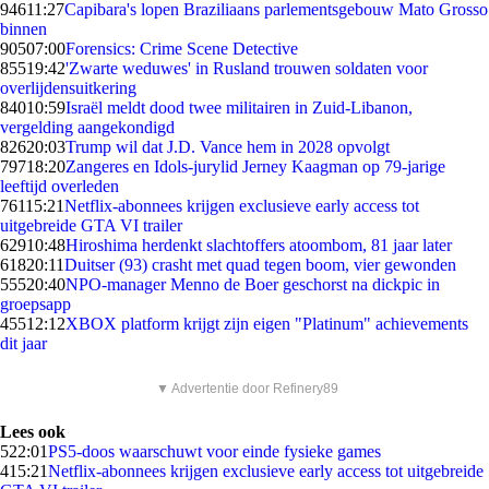
946
11:27
Capibara's lopen Braziliaans parlementsgebouw Mato Grosso
binnen
905
07:00
Forensics: Crime Scene Detective
855
19:42
'Zwarte weduwes' in Rusland trouwen soldaten voor
overlijdensuitkering
840
10:59
Israël meldt dood twee militairen in Zuid-Libanon,
vergelding aangekondigd
826
20:03
Trump wil dat J.D. Vance hem in 2028 opvolgt
797
18:20
Zangeres en Idols-jurylid Jerney Kaagman op 79-jarige
leeftijd overleden
761
15:21
Netflix-abonnees krijgen exclusieve early access tot
uitgebreide GTA VI trailer
629
10:48
Hiroshima herdenkt slachtoffers atoombom, 81 jaar later
618
20:11
Duitser (93) crasht met quad tegen boom, vier gewonden
555
20:40
NPO-manager Menno de Boer geschorst na dickpic in
groepsapp
455
12:12
XBOX platform krijgt zijn eigen "Platinum" achievements
dit jaar
▼ Advertentie door Refinery89
Lees ook
5
22:01
PS5-doos waarschuwt voor einde fysieke games
4
15:21
Netflix-abonnees krijgen exclusieve early access tot uitgebreide