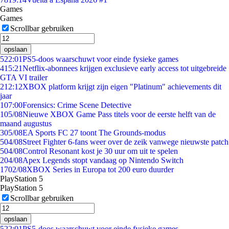
Games
Games
Scrollbar gebruiken
opslaan
5
22:01
PS5-doos waarschuwt voor einde fysieke games
4
15:21
Netflix-abonnees krijgen exclusieve early access tot uitgebreide
GTA VI trailer
2
12:12
XBOX platform krijgt zijn eigen "Platinum" achievements dit
jaar
1
07:00
Forensics: Crime Scene Detective
1
05/08
Nieuwe XBOX Game Pass titels voor de eerste helft van de
maand augustus
3
05/08
EA Sports FC 27 toont The Grounds-modus
5
04/08
Street Fighter 6-fans weer over de zeik vanwege nieuwste patch
5
04/08
Control Resonant kost je 30 uur om uit te spelen
2
04/08
Apex Legends stopt vandaag op Nintendo Switch
17
02/08
XBOX Series in Europa tot 200 euro duurder
PlayStation 5
PlayStation 5
Scrollbar gebruiken
opslaan
5
22:01
PS5-doos waarschuwt voor einde fysieke games