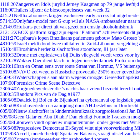
11
18:20
Zangeres en Idols-jurylid Jerney Kaagman op 79-jarige leeftijd
1
16:00
Trailers kijken: de bioscoopreleases van week 32
4
15:21
Netflix-abonnees krijgen exclusieve early access tot uitgebreide
57
14:35
Onlyfans-model met G-cup wil als NASA-ambassadeur naar 
22
14:09
Huisarts per direct uit vak gezet om ernstig alcoholmisbruik
2
12:12
XBOX platform krijgt zijn eigen "Platinum" achievements dit ja
12
11:27
Capibara's lopen Braziliaans parlementsgebouw Mato Grosso 
48
10:59
Israël meldt dood twee militairen in Zuid-Libanon, vergeldin
15
10:48
Hiroshima herdenkt slachtoffers atoombom, 81 jaar later
16
10:32
Drone met explosieven bij Duits vliegveld voedt vrees voor hy
32
10:28
Wakker Dier dient klacht in tegen insectenfabriek Protix om 
22
10:16
Iran en Oman eens over route Straat van Hormuz, VS buitensp
25
10:08
NAVO zet wegens Russische provocatie 250% meer gevechtsvl
55
09:33
Waterschappen slaan alarm wegens droogte: Gereedschapskist
1
07:00
Forensics: Crime Scene Detective
23
06:40
Zorgmedewerkster die 's nachts haar vriend bezocht terecht on
33
00:35
Random Pics van de Dag #1977
18
05/08
Datalek bij Bol en de Bijenkorf na cyberaanval op logistiek pa
33
05/08
Kind overleden na aanrijding door AH-bestelbus in Dordrecht
6
05/08
Nieuw slachtoffer in kindermisbruikzaak zorgprofessional Jan B
3
05/08
Geen Qatar en Abu Dhabi? Dan eindigt Formule 1-seizoen moge
5
05/08
Litouwen vindt opnieuw migrantentunnel onder grens met Wit-
45
05/08
Progressieve Democraat El-Sayed wint nipt voorverkiezing M
11
05/08
Accell, moederbedrijf Sparta en Batavus, vraagt uitstel van bet
5
05/08
Zomervakantieweerbericht: aanhoudend zomers