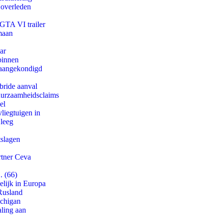
 overleden
 GTA VI trailer
maan
ar
binnen
g aangekondigd
bride aanval
duurzaamheidsclaims
el
iegtuigen in
 leeg
tslagen
rtner Ceva
. (66)
lijk in Europa
Rusland
ichigan
aling aan