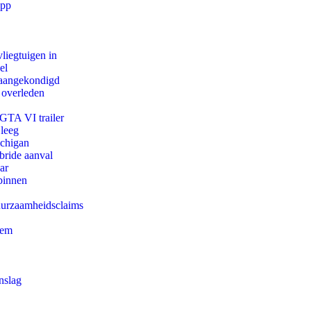
app
iegtuigen in
el
g aangekondigd
 overleden
 GTA VI trailer
 leeg
ichigan
bride aanval
ar
binnen
duurzaamheidsclaims
eem
nslag