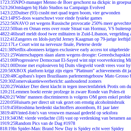
17
23:35
NPO-manager Menno de Boer geschorst na dickpic in groeps
5
23:26
Ontslagen bij Halo Studios na Campaign Evolved
14
23:22
Duitser (93) crasht met quad tegen boom, vier gewonden
4
23:14
PS5-doos waarschuwt voor einde fysieke games
25
22:56
NAVO zet wegens Russische provocatie 250% meer gevechtsvl
22
22:50
Iran en Oman eens over route Straat van Hormuz, VS buitensp
48
22:46
Israël meldt dood twee militairen in Zuid-Libanon, vergeldin
11
22:41
Zangeres en Idols-jurylid Jerney Kaagman op 79-jarige leeftijd
2
22:17
Le Court wint na nerveuze finale, Pieterse derde
4
21:38
Netflix-abonnees krijgen exclusieve early access tot uitgebreide
55
21:25
Waterschappen slaan alarm wegens droogte: Gereedschapskist
45
21:00
Progressieve Democraat El-Sayed wint nipt voorverkiezing M
16
21:00
Drone met explosieven bij Duits vliegveld voedt vrees voor hy
2
20:58
XBOX platform krijgt zijn eigen "Platinum" achievements dit ja
12
20:48
Capibara's lopen Braziliaans parlementsgebouw Mato Grosso 
5
20:30
Zomervakantieweerbericht: aanhoudend zomers
32
20:25
Wakker Dier dient klacht in tegen insectenfabriek Protix om 
1
20:21
Lemmen boekt eerste profzege in zware Ronde van Polen-rit
84
20:21
'Witte' mannen discrimineren is volgens OM geen enkel probl
22
20:05
Huisarts per direct uit vak gezet om ernstig alcoholmisbruik
15
19:45
Hiroshima herdenkt slachtoffers atoombom, 81 jaar later
38
19:40
Vinted-foto's van vrouwen massaal gedeeld op seksfora
21
19:34
OM: vierde verdachte (18) vast op verdenking van beramen aa
19
19:25
Random Pics van de Dag #1978
8
18:19
In Spider-Man: Brand New Day is Spidey echt weer Spidey