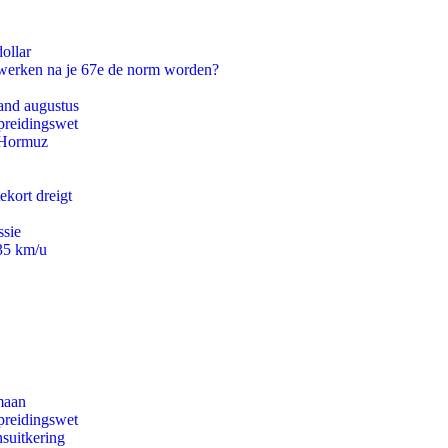
ollar
 werken na je 67e de norm worden?
and augustus
preidingswet
n Hormuz
ekort dreigt
ssie
235 km/u
maan
preidingswet
suitkering