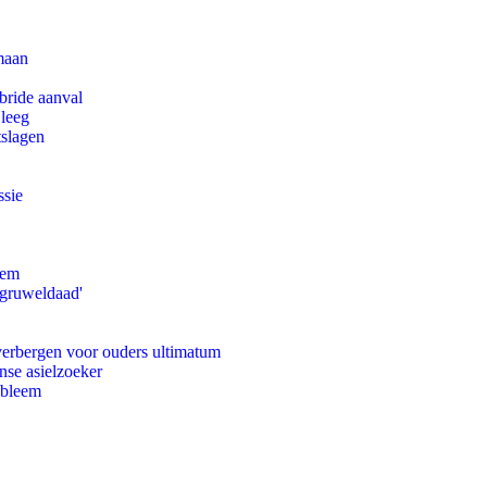
maan
bride aanval
 leeg
tslagen
ssie
eem
'gruweldaad'
 verbergen voor ouders ultimatum
nse asielzoeker
obleem