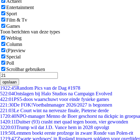
Actueel
Entertainment
Sport
Film & Tv
Games
Toon berichten van deze types
Weblog
Column
(P)review
Special
Poll
Scrollbar gebruiken
opslaan
19
22:45
Random Pics van de Dag #1978
5
22:04
Ontslagen bij Halo Studios na Campaign Evolved
4
22:01
PS5-doos waarschuwt voor einde fysieke games
2
21:30
De FOK!Voetbalmanager 2026/2027 is begonnen
2
21:03
Le Court wint na nerveuze finale, Pieterse derde
17
20:40
NPO-manager Menno de Boer geschorst na dickpic in groeps
14
20:11
Duitser (93) crasht met quad tegen boom, vier gewonden
32
20:03
Trump wil dat J.D. Vance hem in 2028 opvolgt
1
19:50
Lemmen boekt eerste profzege in zware Ronde van Polen-rit
12
19:42
'Zwarte weduwes' in Rusland trouwen soldaten voor overlijden