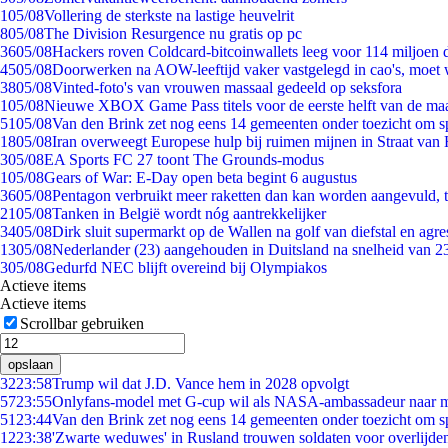
1
05/08
Vollering de sterkste na lastige heuvelrit
8
05/08
The Division Resurgence nu gratis op pc
36
05/08
Hackers roven Coldcard-bitcoinwallets leeg voor 114 miljoen d
45
05/08
Doorwerken na AOW-leeftijd vaker vastgelegd in cao's, moet
38
05/08
Vinted-foto's van vrouwen massaal gedeeld op seksfora
1
05/08
Nieuwe XBOX Game Pass titels voor de eerste helft van de ma
51
05/08
Van den Brink zet nog eens 14 gemeenten onder toezicht om s
18
05/08
Iran overweegt Europese hulp bij ruimen mijnen in Straat va
3
05/08
EA Sports FC 27 toont The Grounds-modus
1
05/08
Gears of War: E-Day open beta begint 6 augustus
36
05/08
Pentagon verbruikt meer raketten dan kan worden aangevuld, t
21
05/08
Tanken in België wordt nóg aantrekkelijker
34
05/08
Dirk sluit supermarkt op de Wallen na golf van diefstal en agre
13
05/08
Nederlander (23) aangehouden in Duitsland na snelheid van 
3
05/08
Gedurfd NEC blijft overeind bij Olympiakos
Actieve items
Actieve items
Scrollbar gebruiken
opslaan
32
23:58
Trump wil dat J.D. Vance hem in 2028 opvolgt
57
23:55
Onlyfans-model met G-cup wil als NASA-ambassadeur naar 
51
23:44
Van den Brink zet nog eens 14 gemeenten onder toezicht om s
12
23:38
'Zwarte weduwes' in Rusland trouwen soldaten voor overlijden