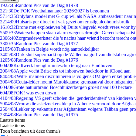
19
22:45
Random Pics van de Dag #1978
2
21:30
De FOK!Voetbalmanager 2026/2027 is begonnen
57
14:35
Onlyfans-model met G-cup wil als NASA-ambassadeur naar 
22
14:09
Huisarts per direct uit vak gezet om ernstig alcoholmisbruik
16
10:32
Drone met explosieven bij Duits vliegveld voedt vrees voor hy
55
09:33
Waterschappen slaan alarm wegens droogte: Gereedschapskist
23
06:40
Zorgmedewerkster die 's nachts haar vriend bezocht terecht on
33
00:35
Random Pics van de Dag #1977
21
05/08
Tanken in België wordt nóg aantrekkelijker
34
05/08
Dirk sluit supermarkt op de Wallen na golf van diefstal en agre
12
05/08
Random Pics van de Dag #1976
6
04/08
Kraftwerk brengt ruimteschip terug naar Eindhoven
20
04/08
Apple vecht Britse eis tot inbouwen backdoor in iCloud aan
84
04/08
'Witte' mannen discrimineren is volgens OM geen enkel probl
30
04/08
Ceuta-leider noemt Marokkaanse grensaanval door migranten 
6
04/08
Grote natuurbrand Boschhuizerbergen groeit naar 100 hectare
6
04/08
FOK! was even down
41
04/08
Regering VS geeft scholen die 'genderidentiteit' van kinderen
59
04/08
Vrouw die asielzoekers hielp in Athene vermoord door Afghaa
25
04/08
Lekker op vakantie naar Afghanistan volgens Taliban geen pr
23
04/08
Random Pics van de Dag #1975
Laatste items
Laatste items
Toon berichten uit deze thema's