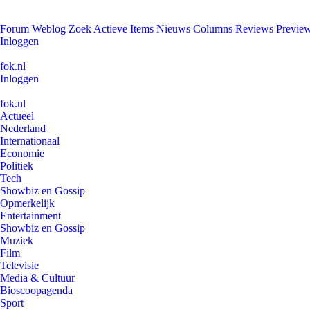
Forum
Weblog
Zoek
Actieve Items
Nieuws
Columns
Reviews
Previe
Inloggen
fok.nl
Inloggen
fok.nl
Actueel
Nederland
Internationaal
Economie
Politiek
Tech
Showbiz en Gossip
Opmerkelijk
Entertainment
Showbiz en Gossip
Muziek
Film
Televisie
Media & Cultuur
Bioscoopagenda
Sport