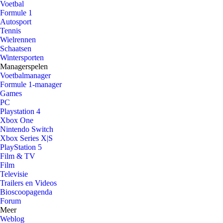
Voetbal
Formule 1
Autosport
Tennis
Wielrennen
Schaatsen
Wintersporten
Managerspelen
Voetbalmanager
Formule 1-manager
Games
PC
Playstation 4
Xbox One
Nintendo Switch
Xbox Series X|S
PlayStation 5
Film & TV
Film
Televisie
Trailers en Videos
Bioscoopagenda
Forum
Meer
Weblog