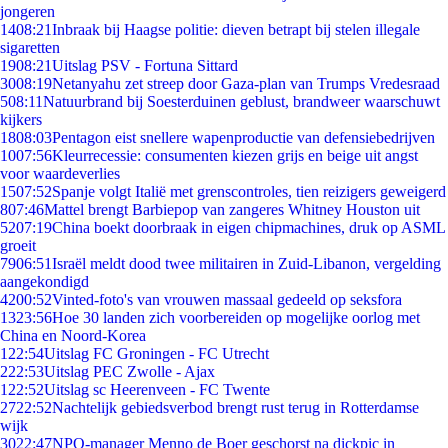
jongeren
14
08:21
Inbraak bij Haagse politie: dieven betrapt bij stelen illegale
sigaretten
19
08:21
Uitslag PSV - Fortuna Sittard
30
08:19
Netanyahu zet streep door Gaza-plan van Trumps Vredesraad
5
08:11
Natuurbrand bij Soesterduinen geblust, brandweer waarschuwt
kijkers
18
08:03
Pentagon eist snellere wapenproductie van defensiebedrijven
10
07:56
Kleurrecessie: consumenten kiezen grijs en beige uit angst
voor waardeverlies
15
07:52
Spanje volgt Italië met grenscontroles, tien reizigers geweigerd
8
07:46
Mattel brengt Barbiepop van zangeres Whitney Houston uit
52
07:19
China boekt doorbraak in eigen chipmachines, druk op ASML
groeit
79
06:51
Israël meldt dood twee militairen in Zuid-Libanon, vergelding
aangekondigd
42
00:52
Vinted-foto's van vrouwen massaal gedeeld op seksfora
13
23:56
Hoe 30 landen zich voorbereiden op mogelijke oorlog met
China en Noord-Korea
1
22:54
Uitslag FC Groningen - FC Utrecht
2
22:53
Uitslag PEC Zwolle - Ajax
1
22:52
Uitslag sc Heerenveen - FC Twente
27
22:52
Nachtelijk gebiedsverbod brengt rust terug in Rotterdamse
wijk
30
22:47
NPO-manager Menno de Boer geschorst na dickpic in