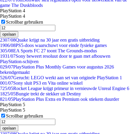
game The Duskbloods
PlayStation 4
PlayStation 4
Scrollbar gebruiken
opslaan
23
07/08
Quake krijgt na 30 jaar een gratis uitbreiding
19
06/08
PS5-doos waarschuwt voor einde fysieke games
3
05/08
EA Sports FC 27 toont The Grounds-modus
19
31/07
Sony beweert resoluut door te gaan met afbouwen
PlayStation-schijven
0
29/07
PlayStation Plus Monthly Games voor augustus 2026
bekendgemaakt
5
26/07
Gerucht: LEGO werkt aan set van originele PlayStation 1
0
01/07
Sony sluit PS3 en Vita online winkel
7
25/05
Rocket League krijgt primeur in vernieuwde Unreal Engine 6
18
25/05
Bungie trekt de stekker uit Destiny
8
21/05
PlayStation Plus Extra en Premium ook stiekem duurder
PlayStation 5
PlayStation 5
Scrollbar gebruiken
opslaan
23
07/08
Quake krijgt na 30 jaar een gratis uitbreiding