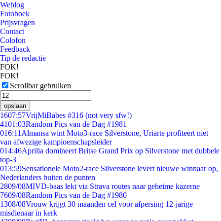
Weblog
Fotoboek
Prijsvragen
Contact
Colofon
Feedback
Tip de redactie
FOK!
FOK!
Scrollbar gebruiken
opslaan
16
07:57
VrijMiBabes #316 (not very sfw!)
41
01:03
Random Pics van de Dag #1981
0
16:11
Almansa wint Moto3-race Silverstone, Uriarte profiteert niet
van afwezige kampioenschapsleider
0
14:46
Aprilia domineert Britse Grand Prix op Silverstone met dubbele
top-3
0
13:59
Sensationele Moto2-race Silverstone levert nieuwe winnaar op,
Nederlanders buiten de punten
28
09/08
MIVD-baas lekt via Strava routes naar geheime kazerne
76
09/08
Random Pics van de Dag #1980
13
08/08
Vrouw krijgt 30 maanden cel voor afpersing 12-jarige
misdienaar in kerk