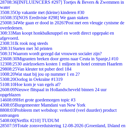
287
08:36
[INFLUENCERS #297] Toetjes & Bevers & Zwemmen in
water
35
08:35
Op vakantie met (kleine) kinderen #30
165
08:35
[NOS Eredivisie #298] We gaan staken
250
08:34
Wie gaan er dood in 2026?Post met een vleugje cynisme de
overledenen.
3
08:33
Man koopt honkbalknuppel en wordt direct opgepakt en
afgevoerd.
23
08:31
Ik rook nog steeds
2
08:31
Starten met 3d printen
5
08:31
Waarom wordt gezegd dat vrouwen socialer zijn?
236
08:30
Migranten breken door grens naar Ceuta in Spanje,l #10
123
08:25
30 asielzoekers kosten 1 miljoen in hotel centrum Haarlem
298
08:25
Van kleuter tot puber deel 184
10
08:20
Wat staat bij jou op nummer 1 en 2?
53
08:20
Oorlog in Oekraïne #1319
51
08:10
Hoe kom je van egels af?
26
08:09
Nieuwe flitspaal in Hollandscheveld binnen 24 uur
opgeblazen
146
08:09
Het grote goedemorgen topic #3
43
08:05
Burgemeester Mamdani van New York
88
08:03
Probleem met webshop: verkeerd (veel duurder) product
ontvangen
54
08:00
[Netflix #210] TUDUM
285
07:59
Totale zonsverduistering 12-08-2026 (Groenland, IJsland en