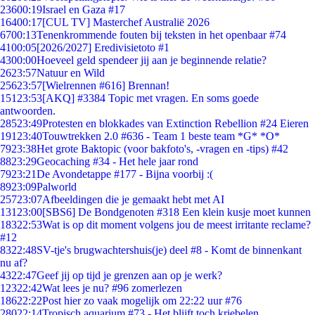
236
00:19
Israel en Gaza #17
164
00:17
[CUL TV] Masterchef Australië 2026
67
00:13
Tenenkrommende fouten bij teksten in het openbaar #74
41
00:05
[2026/2027] Eredivisietoto #1
43
00:00
Hoeveel geld spendeer jij aan je beginnende relatie?
26
23:57
Natuur en Wild
256
23:57
[Wielrennen #616] Brennan!
151
23:53
[AKQ] #3384 Topic met vragen. En soms goede
antwoorden.
285
23:49
Protesten en blokkades van Extinction Rebellion #24 Eieren
191
23:40
Touwtrekken 2.0 #636 - Team 1 beste team *G* *O*
79
23:38
Het grote Baktopic (voor bakfoto's, -vragen en -tips) #42
88
23:29
Geocaching #34 - Het hele jaar rond
79
23:21
De Avondetappe #177 - Bijna voorbij :(
89
23:09
Palworld
257
23:07
Afbeeldingen die je gemaakt hebt met AI
131
23:00
[SBS6] De Bondgenoten #318 Een klein kusje moet kunnen
183
22:53
Wat is op dit moment volgens jou de meest irritante reclame?
#12
83
22:48
SV-tje's brugwachtershuis(je) deel #8 - Komt de binnenkant
nu af?
43
22:47
Geef jij op tijd je grenzen aan op je werk?
123
22:42
Wat lees je nu? #96 zomerlezen
186
22:22
Post hier zo vaak mogelijk om 22:22 uur #76
280
22:14
Tropisch aquarium #73 - Het blijft toch kriebelen.