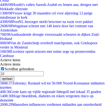
Ceuta
44
08/08
Houthi's vallen Saoedi-Arabië en Jemen aan, dreigen met
blokkade olieroute
13
08/08
Vrouw krijgt 30 maanden cel voor afpersing 12-jarige
misdienaar in kerk
43
08/08
PostNL-bezorger steekt bewoner na ruzie over pakket
26
08/08
Wegpiraat scheurt met 146 km/u door het centrum van
Amsterdam
7
08/08
Aanhoudende droogte veroorzaakt scheuren in dijken Zuid-
Holland
0
08/08
Van de Zandschulp overleeft matchpoints, ook Griekspoor
verder in Montreal
1
08/08
Excelsior opent seizoen met ruime zege op promovendus
Cambuur
Actieve items
Actieve items
Scrollbar gebruiken
opslaan
58
08:37
Zelensky: Rusland wil tot 50.000 Noord-Koreaanse militairen
inzetten
4
08:36
Grote kans op vijfde regionale hittegolf met lokaal 35 graden
14
08:30
Hoge bloeddruk, diabetes en roken vergroten risico op
dementie
20
08:29
Manosfeer-influencers verdienen miljarden aan onzekerheid