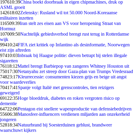
1976
10:39
China boekt doorbraak in eigen chipmachines, druk op
ASML groeit
1426
18:02
Zelensky: Rusland wil tot 50.000 Noord-Koreaanse
militairen inzetten
1165
09:39
Iran stelt zes eisen aan VS voor heropening Straat van
Hormuz
1070
09:50
Nachtelijk gebiedsverbod brengt rust terug in Rotterdamse
wijk
994
10:24
FIFA ziet kritiek op Infantino als desinformatie, Noorwegen
eist zijn aftreden
974
10:03
Inbraak bij Haagse politie: dieven betrapt bij stelen illegale
sigaretten
761
18:12
Mattel brengt Barbiepop van zangeres Whitney Houston uit
750
17:30
Netanyahu zet streep door Gaza-plan van Trumps Vredesraad
748
23:17
Kleurrecessie: consumenten kiezen grijs en beige uit angst
voor waardeverlies
704
17:41
Spanje volgt Italië met grenscontroles, tien reizigers
geweigerd
691
22:35
Hoge bloeddruk, diabetes en roken vergroten risico op
dementie
647
22:06
Pentagon eist snellere wapenproductie van defensiebedrijven
556
06:38
Manosfeer-influencers verdienen miljarden aan onzekerheid
jongeren
528
18:34
Natuurbrand bij Soesterduinen geblust, brandweer
waarschuwt kijkers