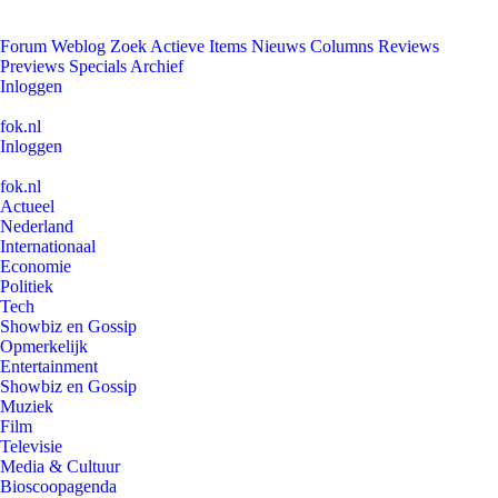
Forum
Weblog
Zoek
Actieve Items
Nieuws
Columns
Reviews
Previews
Specials
Archief
Inloggen
fok.nl
Inloggen
fok.nl
Actueel
Nederland
Internationaal
Economie
Politiek
Tech
Showbiz en Gossip
Opmerkelijk
Entertainment
Showbiz en Gossip
Muziek
Film
Televisie
Media & Cultuur
Bioscoopagenda