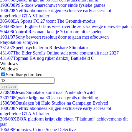
19
06/08
PS5-doos waarschuwt voor einde fysieke games
10
06/08
Netflix-abonnees krijgen exclusieve early access tot
uitgebreide GTA VI trailer
3
05/08
EA Sports FC 27 toont The Grounds-modus
5
04/08
Street Fighter 6-fans weer over de zeik vanwege nieuwste patch
5
04/08
Control Resonant kost je 30 uur om uit te spelen
19
31/07
Sony beweert resoluut door te gaan met afbouwen
PlayStation-schijven
3
31/07
Speel psychiater in Rideshare Stimulator
4
31/07
The Elder Scrolls Online stelt grote content uit naar 2027
4
31/07
Topman EA nog rijker dankzij Battlefield 6
Windows
Windows
Scrollbar gebruiken
opslaan
22
08/08
Jesus Simulator komt naar Nintendo Switch
23
07/08
Quake krijgt na 30 jaar een gratis uitbreiding
15
06/08
Ontslagen bij Halo Studios na Campaign Evolved
10
06/08
Netflix-abonnees krijgen exclusieve early access tot
uitgebreide GTA VI trailer
3
06/08
XBOX platform krijgt zijn eigen "Platinum" achievements dit
jaar
1
06/08
Forensics: Crime Scene Detective