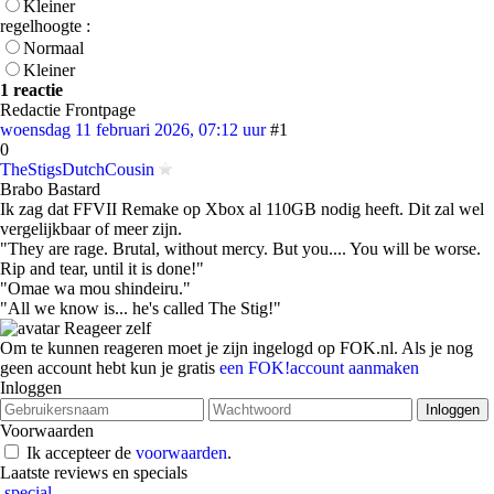
Kleiner
regelhoogte :
Normaal
Kleiner
1 reactie
Redactie Frontpage
woensdag 11 februari 2026, 07:12 uur
#1
0
TheStigsDutchCousin
Brabo Bastard
Ik zag dat FFVII Remake op Xbox al 110GB nodig heeft. Dit zal wel
vergelijkbaar of meer zijn.
"They are rage. Brutal, without mercy. But you.... You will be worse.
Rip and tear, until it is done!"
"Omae wa mou shindeiru."
"All we know is... he's called The Stig!"
Reageer zelf
Om te kunnen reageren moet je zijn ingelogd op FOK.nl. Als je nog
geen account hebt kun je gratis
een FOK!account aanmaken
Inloggen
Voorwaarden
Ik accepteer de
voorwaarden
.
Laatste reviews en specials
special