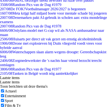
43
08/08
PostNL-bezorger steekt bewoner na ruzie over pakket
35
08/08
Random Pics van de Dag #1979
2
07/08
De FOK!Voetbalmanager 2026/2027 is begonnen
16
07/08
Meta krijgt half miljard boete voor mentale schade bij jongeren
20
07/08
Denemarken pakt AI-gebruik in scholen aan: extra mondelinge
examens
20
07/08
Random Pics van de Dag #1978
66
06/08
Onlyfans-model met G-cup wil als NASA-ambassadeur naar
maan
25
06/08
Huisarts per direct uit vak gezet om ernstig alcoholmisbruik
19
06/08
Drone met explosieven bij Duits vliegveld voedt vrees voor
hybride aanval
60
06/08
Waterschappen slaan alarm wegens droogte: Gereedschapskist
leeg
24
06/08
Zorgmedewerkster die 's nachts haar vriend bezocht terecht
ontslagen
38
06/08
Random Pics van de Dag #1977
21
05/08
Tanken in België wordt nóg aantrekkelijker
Laatste items
Laatste items
Toon berichten uit deze thema's
Actueel
Entertainment
Sport
Film & Tv