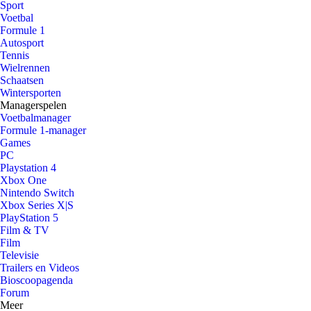
Sport
Voetbal
Formule 1
Autosport
Tennis
Wielrennen
Schaatsen
Wintersporten
Managerspelen
Voetbalmanager
Formule 1-manager
Games
PC
Playstation 4
Xbox One
Nintendo Switch
Xbox Series X|S
PlayStation 5
Film & TV
Film
Televisie
Trailers en Videos
Bioscoopagenda
Forum
Meer