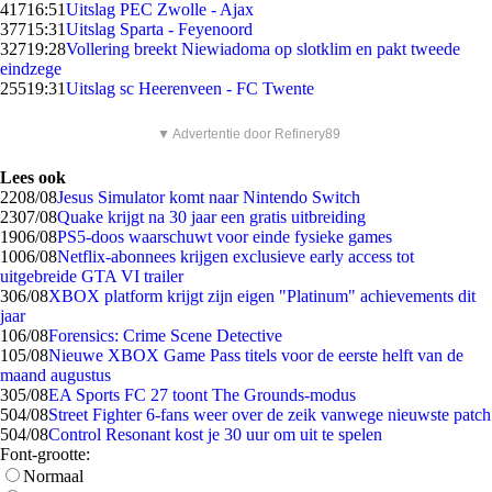
417
16:51
Uitslag PEC Zwolle - Ajax
377
15:31
Uitslag Sparta - Feyenoord
327
19:28
Vollering breekt Niewiadoma op slotklim en pakt tweede
eindzege
255
19:31
Uitslag sc Heerenveen - FC Twente
▼ Advertentie door Refinery89
Lees ook
22
08/08
Jesus Simulator komt naar Nintendo Switch
23
07/08
Quake krijgt na 30 jaar een gratis uitbreiding
19
06/08
PS5-doos waarschuwt voor einde fysieke games
10
06/08
Netflix-abonnees krijgen exclusieve early access tot
uitgebreide GTA VI trailer
3
06/08
XBOX platform krijgt zijn eigen "Platinum" achievements dit
jaar
1
06/08
Forensics: Crime Scene Detective
1
05/08
Nieuwe XBOX Game Pass titels voor de eerste helft van de
maand augustus
3
05/08
EA Sports FC 27 toont The Grounds-modus
5
04/08
Street Fighter 6-fans weer over de zeik vanwege nieuwste patch
5
04/08
Control Resonant kost je 30 uur om uit te spelen
Font-grootte:
Normaal