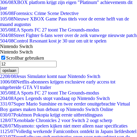
3
06/08
XBOX platform krijgt zijn eigen "Platinum" achievements dit
jaar
1
06/08
Forensics: Crime Scene Detective
1
05/08
Nieuwe XBOX Game Pass titels voor de eerste helft van de
maand augustus
3
05/08
EA Sports FC 27 toont The Grounds-modus
5
04/08
Street Fighter 6-fans weer over de zeik vanwege nieuwste patch
5
04/08
Control Resonant kost je 30 uur om uit te spelen
Nintendo Switch
Nintendo Switch
Scrollbar gebruiken
opslaan
22
08/08
Jesus Simulator komt naar Nintendo Switch
10
06/08
Netflix-abonnees krijgen exclusieve early access tot
uitgebreide GTA VI trailer
3
05/08
EA Sports FC 27 toont The Grounds-modus
2
04/08
Apex Legends stopt vandaag op Nintendo Switch
3
31/07
Super Mario Sunshine en twee eerder onuitgebrachte Virtual
Boy games maken hun debuut op Nintendo Switch Online
0
30/07
Pokémon Pokopia krijgt eerste uitbreidingpass
1
28/07
Xenoblade Chronicles 2 voor Switch 2 oogt scherp
6
28/07
Miyamoto: spelers kijken niet meer alleen naar specificaties
11
25/07
Volledig werkende Famicombox ontdekt in Japans liefdeshotel
0
22/07
FromSoftware stelt registraties open voor netwerktest van de