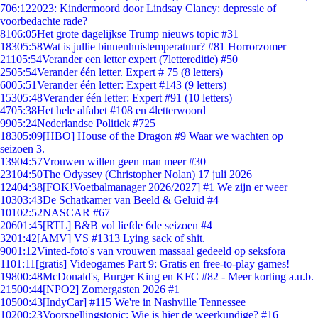
7
06:12
2023: Kindermoord door Lindsay Clancy: depressie of
voorbedachte rade?
81
06:05
Het grote dagelijkse Trump nieuws topic #31
183
05:58
Wat is jullie binnenhuistemperatuur? #81 Horrorzomer
211
05:54
Verander een letter expert (7lettereditie) #50
25
05:54
Verander één letter. Expert # 75 (8 letters)
60
05:51
Verander één letter: Expert #143 (9 letters)
153
05:48
Verander één letter: Expert #91 (10 letters)
47
05:38
Het hele alfabet #108 en 4letterwoord
99
05:24
Nederlandse Politiek #725
183
05:09
[HBO] House of the Dragon #9 Waar we wachten op
seizoen 3.
139
04:57
Vrouwen willen geen man meer #30
231
04:50
The Odyssey (Christopher Nolan) 17 juli 2026
124
04:38
[FOK!Voetbalmanager 2026/2027] #1 We zijn er weer
103
03:43
De Schatkamer van Beeld & Geluid #4
101
02:52
NASCAR #67
206
01:45
[RTL] B&B vol liefde 6de seizoen #4
32
01:42
[AMV] VS #1313 Lying sack of shit.
90
01:12
Vinted-foto's van vrouwen massaal gedeeld op seksfora
11
01:11
[gratis] Videogames Part 9: Gratis en free-to-play games!
198
00:48
McDonald's, Burger King en KFC #82 - Meer korting a.u.b.
215
00:44
[NPO2] Zomergasten 2026 #1
105
00:43
[IndyCar] #115 We're in Nashville Tennessee
102
00:23
Voorspellingstopic: Wie is hier de weerkundige? #16