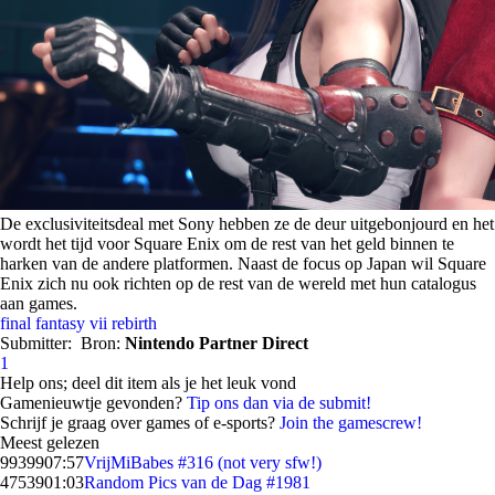
De exclusiviteitsdeal met Sony hebben ze de deur uitgebonjourd en het
wordt het tijd voor Square Enix om de rest van het geld binnen te
harken van de andere platformen. Naast de focus op Japan wil Square
Enix zich nu ook richten op de rest van de wereld met hun catalogus
aan games.
final fantasy vii rebirth
Submitter:
Bron:
Nintendo Partner Direct
1
Help ons; deel dit item als je het leuk vond
Gamenieuwtje gevonden?
Tip ons dan via de submit!
Schrijf je graag over games of e-sports?
Join the gamescrew!
Meest gelezen
99399
07:57
VrijMiBabes #316 (not very sfw!)
47539
01:03
Random Pics van de Dag #1981