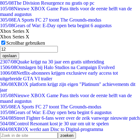
8
05/08
The Division Resurgence nu gratis op pc
1
05/08
Nieuwe XBOX Game Pass titels voor de eerste helft van de
maand augustus
3
05/08
EA Sports FC 27 toont The Grounds-modus
1
05/08
Gears of War: E-Day open beta begint 6 augustus
Xbox Series X
Xbox Series X
Scrollbar gebruiken
opslaan
23
07/08
Quake krijgt na 30 jaar een gratis uitbreiding
15
06/08
Ontslagen bij Halo Studios na Campaign Evolved
10
06/08
Netflix-abonnees krijgen exclusieve early access tot
uitgebreide GTA VI trailer
3
06/08
XBOX platform krijgt zijn eigen "Platinum" achievements dit
jaar
1
05/08
Nieuwe XBOX Game Pass titels voor de eerste helft van de
maand augustus
3
05/08
EA Sports FC 27 toont The Grounds-modus
1
05/08
Gears of War: E-Day open beta begint 6 augustus
5
04/08
Street Fighter 6-fans weer over de zeik vanwege nieuwste patch
5
04/08
Control Resonant kost je 30 uur om uit te spelen
6
04/08
XBOX werkt aan Disc to Digital-programma