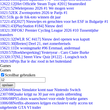
126
22:12
[Het Officiële Steam Topic #201] Steamrolled
275
21:52
Wielerprono 2026 #1 We mogen weer
10
21:52
EK Zwemsporten 2026 te Parijs #1
8
21:51
Ik ga de fok-toto winnen dit jaar
172
21:45
[2027] Nieuwtjes en geruchten voor het ESF in Bulgarije #1
186
21:43
[PlayStation #184] Nieuw deel
183
21:39
FOK! Premier Cycling League 2026 #10 Tussentijdse
transfers
192
21:32
[WLR SC #417] Nieuw deel openen was kaputt
109
21:30
[Breien] Deel 21, met zomerbreisels
156
21:11
De woningmarkt #96 Eenmaal, andermaal
19
20:57
[Boekbespreking] Yesteryear - Caro Claire Burke
213
20:37
[NL] Street View Quiz [#122] - Loogisch toch
39
20:34
Prijs Bar le duc rood in het buitenland
Games
Games
Scrollbar gebruiken
opslaan
22
08/08
Jesus Simulator komt naar Nintendo Switch
23
07/08
Quake krijgt na 30 jaar een gratis uitbreiding
19
06/08
PS5-doos waarschuwt voor einde fysieke games
10
06/08
Netflix-abonnees krijgen exclusieve early access tot
uitgebreide GTA VI trailer