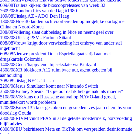
6
09/08
Trailers kijken: de bioscoopreleases van week 32
76
09/08
Random Pics van de Dag #1980
1
09/08
Uitslag AZ - ADO Den Haag
13
08/08
Hoe 30 landen zich voorbereiden op mogelijke oorlog met
China en Noord-Korea
3
08/08
Vollering slaat dubbelslag in Nice en neemt geel over
19
08/08
Uitslag PSV - Fortuna Sittard
8
08/08
Vrouw krijgt door verwisseling het embryo van ander stel
ingebracht
6
08/08
Nieuwe president De la Espriella gaat strijd aan met
drugskartels Colombia
14
08/08
Geen 'happy end' bij seksdate via Kinky.nl
43
08/08
XR blokkeert A12 ruim twee uur, agent gebeten bij
aanhouding
3
08/08
Uitslag NEC - Telstar
22
08/08
Jesus Simulator komt naar Nintendo Switch
35
08/08
Britney Spears: "Ik geloof dat ik heb gefaald als moeder"
51
08/08
VS: kans op Russische aanval op NAVO-land groeit,
munitietekort wordt probleem
12
08/08
Broer 135 keer gestoken en gesneden: zes jaar cel en tbs voor
doodslag Gouda
28
08/08
RIVM vindt PFAS in al de geteste moedermelk, borstvoeding
blijft advies
68
08/08
EU bekritiseert Meta en TikTok om verspreiden desinformatie