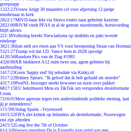
groepsapp
13
22:23
Vrouw krijgt 30 maanden cel voor afpersing 12-jarige
misdienaar in kerk
28
22:17
MIVD-baas lekt via Strava routes naar geheime kazerne
28
22:00
RIVM vindt PFAS in al de geteste moedermelk, borstvoeding
blijft advies
2
21:38
Vollering breekt Niewiadoma op slotklim en pakt tweede
eindzege
38
21:36
Iran stelt zes eisen aan VS voor heropening Straat van Hormuz
53
21:27
Trump wil dat J.D. Vance hem in 2028 opvolgt
41
20:56
Random Pics van de Dag #1981
43
20:00
XR blokkeert A12 ruim twee uur, agent gebeten bij
aanhouding
14
17:23
Geen 'happy end' bij seksdate via Kinky.nl
35
17:22
Britney Spears: "Ik geloof dat ik heb gefaald als moeder"
43
17:19
PostNL-bezorger steekt bewoner na ruzie over pakket
68
17:15
EU bekritiseert Meta en TikTok om verspreiden desinformatie
Ceuta
72
16:01
Meer agressie tegen een andersluidende politieke mening, laat
jij je intimideren?
1
15:59
Uitslag Sparta - Feyenoord
16
15:52
FIFA ziet kritiek op Infantino als desinformatie, Noorwegen
eist zijn aftreden
24
15:52
Long live the 7th of October
6
14:34
Nieuwe president De la Espriella gaat strijd aan met