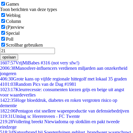
Games
Toon berichten van deze types
Weblog
Column
(P)review
Special
Poll
Scrollbar gebruiken
opslaan
16
07:57
VrijMiBabes #316 (not very sfw!)
20
06:38
Manosfeer-influencers verdienen miljarden aan onzekerheid
jongeren
4
06:30
Grote kans op vijfde regionale hittegolf met lokaal 35 graden
41
01:03
Random Pics van de Dag #1981
10
23:17
Kleurrecessie: consumenten kiezen grijs en beige uit angst
voor waardeverlies
14
22:35
Hoge bloeddruk, diabetes en roken vergroten risico op
dementie
18
22:06
Pentagon eist snellere wapenproductie van defensiebedrijven
1
19:31
Uitslag sc Heerenveen - FC Twente
2
19:28
Vollering breekt Niewiadoma op slotklim en pakt tweede
eindzege
5
18:34
Natuurbrand bij Soesterduinen geblust, brandweer waarschuwt