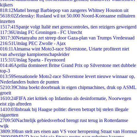
kijkers
8
18:12
Mattel brengt Barbiepop van zangeres Whitney Houston uit
56
18:02
Zelensky: Rusland wil tot 50.000 Noord-Koreaanse militairen
inzetten
15
17:41
Spanje volgt Italië met grenscontroles, tien reizigers geweigerd
1
17:36
Uitslag FC Groningen - FC Utrecht
30
17:30
Netanyahu zet streep door Gaza-plan van Trumps Vredesraad
2
16:51
Uitslag PEC Zwolle - Ajax
0
16:11
Almansa wint Moto3-race Silverstone, Uriarte profiteert niet
van afwezige kampioenschapsleider
1
15:31
Uitslag Sparta - Feyenoord
0
14:46
Aprilia domineert Britse Grand Prix op Silverstone met dubbele
top-3
0
13:59
Sensationele Moto2-race Silverstone levert nieuwe winnaar op,
Nederlanders buiten de punten
52
10:39
China boekt doorbraak in eigen chipmachines, druk op ASML
groeit
16
10:24
FIFA ziet kritiek op Infantino als desinformatie, Noorwegen
eist zijn aftreden
14
10:03
Inbraak bij Haagse politie: dieven betrapt bij stelen illegale
sigaretten
27
09:50
Nachtelijk gebiedsverbod brengt rust terug in Rotterdamse
wijk
38
09:39
Iran stelt zes eisen aan VS voor heropening Straat van Hormuz
28
09/08
MIVD-baas lekt via Strava routes naar geheime kazerne