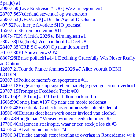
Spanje) #1
299
07:59
[Live Eredivisie #1787] We zijn begonnen!
287
07:56
Nederland stevent af op watertekort
259
07:53
[UFO/UAP] #16 The Age of Disclosure
4
07:52
Post hier je favoriete SHO podcast!
155
07:51
Sterren toen en nu #11
14
07:47
EK Atletiek 2026 te Birmingham #1
23
07:38
[Dagboek] Veel aan hoofd - Deel 28
284
07:35
[CRE SC #160] Op naar de zomer!!
201
07:30
F1 Shownieuws! #4
88
07:26
[Britse politiek] #141 Declining Gracefully Was Never Really
an Option
128
07:21
Tour de France femmes 2026 #7 Allez vooruit DEMI
GODIN
203
07:19
Politieke meme's en spotprenten #11
144
07:18
Hoge accijns op sigaretten: nadelige gevolgen voor overheid
237
07:15
Frontpage Feedback Topic #60
81
07:06
[ATP Tour] #169 Tosti Tallon back on fire
16
06:59
Oorlog Iran #137 Op naar een mooie toekomst
155
06:48
Hoe denkt God echt over homo-seksualiteit? deel 4
185
06:48
Huisarts doet haar werk onder invloed van alcohol
25
06:48
Hoogleraar: "Mensen worden steeds dommer" #2
177
06:46
Algemeen steektopic, waar er een steekje los zit #3
141
06:41
Afvallen met injecties #4
179
06:34
Unieke aanpak stopt jarenlange overlast in Rotterdamse wijk