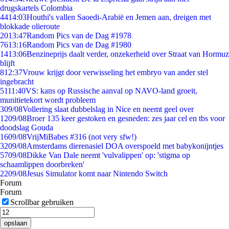
drugskartels Colombia
44
14:03
Houthi's vallen Saoedi-Arabië en Jemen aan, dreigen met
blokkade olieroute
20
13:47
Random Pics van de Dag #1978
76
13:16
Random Pics van de Dag #1980
14
13:06
Benzineprijs daalt verder, onzekerheid over Straat van Hormuz
blijft
8
12:37
Vrouw krijgt door verwisseling het embryo van ander stel
ingebracht
51
11:40
VS: kans op Russische aanval op NAVO-land groeit,
munitietekort wordt probleem
3
09/08
Vollering slaat dubbelslag in Nice en neemt geel over
12
09/08
Broer 135 keer gestoken en gesneden: zes jaar cel en tbs voor
doodslag Gouda
16
09/08
VrijMiBabes #316 (not very sfw!)
32
09/08
Amsterdams dierenasiel DOA overspoeld met babykonijntjes
57
09/08
Dikke Van Dale neemt 'vulvalippen' op: 'stigma op
schaamlippen doorbreken'
22
09/08
Jesus Simulator komt naar Nintendo Switch
Forum
Forum
Scrollbar gebruiken
opslaan