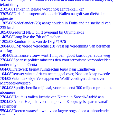
tekort dreigt
21
05/08
Tanken in België wordt nóg aantrekkelijker
33
05/08
Dirk sluit supermarkt op de Wallen na golf van diefstal en
agressie
13
05/08
Nederlander (23) aangehouden in Duitsland na snelheid van
235 km/u
3
05/08
Gedurfd NEC blijft overeind bij Olympiakos
14
05/08
Long live the 7th of October
12
05/08
Random Pics van de Dag #1976
20
04/08
OM: vierde verdachte (18) vast op verdenking van beramen
aanslag
14
04/08
Italiaanse vrouw wint 1 miljoen, gooit kraslot per abuis weg
27
04/08
Spaanse politie: minstens tien voor terrorisme veroordeelden
onder migranten Ceuta
6
04/08
Kraftwerk brengt ruimteschip terug naar Eindhoven
1
04/08
Reusser wint tijdrit en neemt geel over, Nooijen knap tweede
7
04/08
Vakantiekiekje Verstappen en Wolff voedt geruchten over
Mercedes-overstap
18
04/08
Spotify bereikt mijlpaal, voor het eerst 300 miljoen premium-
abonnees
27
04/08
Houthi's vallen luchthaven Najran in Saoedi-Arabië aan
32
04/08
Albert Heijn halveert tempo van Koopzegels sparen vanaf
september
55
04/08
Boeren waarschuwen voor lagere oogst door aanhoudende