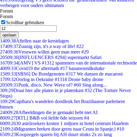
verbergen voor ouders ultimatum
Forum
Forum
Scrollbar gebruiken
opslaan
14
09:38
Aftellen naar de kerstdagen
174
09:37
Zuunig zijn, it's a way of life! #22
274
09:36
Vrouwen willen geen man meer #29
205
09:36
[INFLUENCERS #294] supermarkt Safari
167
09:34
[AMV] VS #1312 spammers van de internationale rechtsorde
40
09:33
Covid19 the aftermath #17 bananenmilkshake
15
09:33
[SBS6] De Bondgenoten #317 We dansen de macaroni
17
09:32
Oorlog in Oekraïne #1318 Drone baby drone
205
09:31
Punk, disco, New Wave of? #60 Sing along...
3
09:29
Draai hier alle platen in je platenkast #32 (The Torture Never
Stops)
1
09:29
Capibara's wandelen doodleuk het Braziliaanse parlement
binnen
240
09:28
Afbeeldingen die je gemaakt hebt met AI
80
09:27
[RTL] B&B vol liefde 6de seizoen #4
60
09:26
30 asielzoekers kosten 1 miljoen in hotel centrum Haarlem
21
09:24
Migranten breken door grens naar Ceuta in Spanje,l #10
65
09:23
Koopzegels sparen bij AH duurt straks 2x zo lang