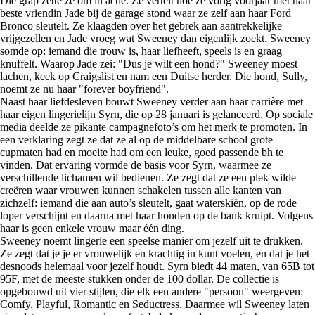
Die grap zette ze om in actie. Ze vertelt hoe ze vorig voorjaar met haar
beste vriendin Jade bij de garage stond waar ze zelf aan haar Ford
Bronco sleutelt. Ze klaagden over het gebrek aan aantrekkelijke
vrijgezellen en Jade vroeg wat Sweeney dan eigenlijk zoekt. Sweeney
somde op: iemand die trouw is, haar liefheeft, speels is en graag
knuffelt. Waarop Jade zei: "Dus je wilt een hond?" Sweeney moest
lachen, keek op Craigslist en nam een Duitse herder. Die hond, Sully,
noemt ze nu haar "forever boyfriend".
Naast haar liefdesleven bouwt Sweeney verder aan haar carrière met
haar eigen lingerielijn Syrn, die op 28 januari is gelanceerd. Op sociale
media deelde ze pikante campagnefoto’s om het merk te promoten. In
een verklaring zegt ze dat ze al op de middelbare school grote
cupmaten had en moeite had om een leuke, goed passende bh te
vinden. Dat ervaring vormde de basis voor Syrn, waarmee ze
verschillende lichamen wil bedienen. Ze zegt dat ze een plek wilde
creëren waar vrouwen kunnen schakelen tussen alle kanten van
zichzelf: iemand die aan auto’s sleutelt, gaat waterskiën, op de rode
loper verschijnt en daarna met haar honden op de bank kruipt. Volgens
haar is geen enkele vrouw maar één ding.
Sweeney noemt lingerie een speelse manier om jezelf uit te drukken.
Ze zegt dat je je er vrouwelijk en krachtig in kunt voelen, en dat je het
desnoods helemaal voor jezelf houdt. Syrn biedt 44 maten, van 65B tot
95F, met de meeste stukken onder de 100 dollar. De collectie is
opgebouwd uit vier stijlen, die elk een andere "persoon" weergeven:
Comfy, Playful, Romantic en Seductress. Daarmee wil Sweeney laten