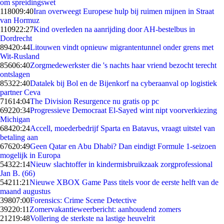
om spreidingswet
1180
09:40
Iran overweegt Europese hulp bij ruimen mijnen in Straat
van Hormuz
1109
22:27
Kind overleden na aanrijding door AH-bestelbus in
Dordrecht
894
20:44
Litouwen vindt opnieuw migrantentunnel onder grens met
Wit-Rusland
856
06:40
Zorgmedewerkster die 's nachts haar vriend bezocht terecht
ontslagen
853
22:40
Datalek bij Bol en de Bijenkorf na cyberaanval op logistiek
partner Ceva
716
14:04
The Division Resurgence nu gratis op pc
692
20:34
Progressieve Democraat El-Sayed wint nipt voorverkiezing
Michigan
684
20:24
Accell, moederbedrijf Sparta en Batavus, vraagt uitstel van
betaling aan
676
20:49
Geen Qatar en Abu Dhabi? Dan eindigt Formule 1-seizoen
mogelijk in Europa
543
22:14
Nieuw slachtoffer in kindermisbruikzaak zorgprofessional
Jan B. (66)
542
11:21
Nieuwe XBOX Game Pass titels voor de eerste helft van de
maand augustus
398
07:00
Forensics: Crime Scene Detective
392
20:11
Zomervakantieweerbericht: aanhoudend zomers
212
19:48
Vollering de sterkste na lastige heuvelrit