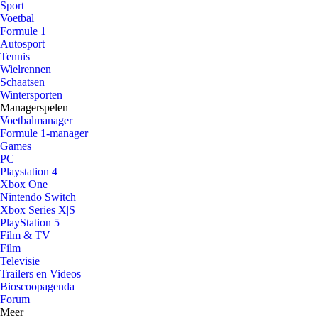
Sport
Voetbal
Formule 1
Autosport
Tennis
Wielrennen
Schaatsen
Wintersporten
Managerspelen
Voetbalmanager
Formule 1-manager
Games
PC
Playstation 4
Xbox One
Nintendo Switch
Xbox Series X|S
PlayStation 5
Film & TV
Film
Televisie
Trailers en Videos
Bioscoopagenda
Forum
Meer