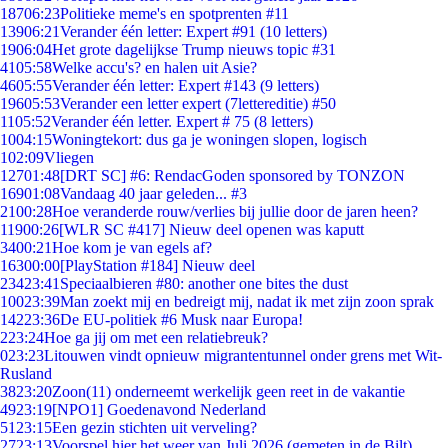
187
06:23
Politieke meme's en spotprenten #11
139
06:21
Verander één letter: Expert #91 (10 letters)
19
06:04
Het grote dagelijkse Trump nieuws topic #31
41
05:58
Welke accu's? en halen uit Asie?
46
05:55
Verander één letter: Expert #143 (9 letters)
196
05:53
Verander een letter expert (7lettereditie) #50
11
05:52
Verander één letter. Expert # 75 (8 letters)
10
04:15
Woningtekort: dus ga je woningen slopen, logisch
1
02:09
Vliegen
127
01:48
[DRT SC] #6: RendacGoden sponsored by TONZON
169
01:08
Vandaag 40 jaar geleden... #3
21
00:28
Hoe veranderde rouw/verlies bij jullie door de jaren heen?
119
00:26
[WLR SC #417] Nieuw deel openen was kaputt
34
00:21
Hoe kom je van egels af?
163
00:00
[PlayStation #184] Nieuw deel
234
23:41
Speciaalbieren #80: another one bites the dust
100
23:39
Man zoekt mij en bedreigt mij, nadat ik met zijn zoon sprak
142
23:36
De EU-politiek #6 Musk naar Europa!
2
23:24
Hoe ga jij om met een relatiebreuk?
0
23:23
Litouwen vindt opnieuw migrantentunnel onder grens met Wit-
Rusland
38
23:20
Zoon(11) onderneemt werkelijk geen reet in de vakantie
49
23:19
[NPO1] Goedenavond Nederland
51
23:15
Een gezin stichten uit verveling?
27
23:13
Voorspel hier het weer van Juli 2026 (gemeten in de Bilt)