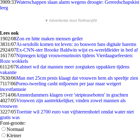
39
09:33
Waterschappen slaan alarm wegens droogte: Gereedschapskist
leeg
▼ Advertentie door Refinery89
Lees ook
19
02/08
Zon en hitte maken mensen geiler
38
31/07
Ai-sexdolls komen tot leven: zo bouwen fans digitale harems
29
24/07
Ex-CNN-ster Brooke Baldwin wijst ex-wereldleider in bed af
16
17/07
Nijmegen krijgt vrouwenurinoirs tijdens Vierdaagsefeesten:
Roze wokkels
61
12/07
Kabinet wil dat mannen meer zorgtaken oppakken tijdens
vakantie
76
30/06
Man met 25cm penis klaagt dat vrouwen hem als speeltje zien
71
17/06
Porno-tweeling casht miljoenen per jaar maar weigert
incestfantasie
57
14/06
Amsterdammers klagen over 'stripteaseboten' in grachten
40
27/05
Vrouwen zijn aantrekkelijker, vinden zowel mannen als
vrouwen
32
27/05
Toeriste wil 2700 euro van vijfsterrenhotel omdat water niet
gratis was
Font-grootte:
Normaal
Kleiner