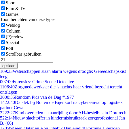
Sport
Film & Tv
Games
Toon berichten van deze types
Weblog
Column
(P)review
Special
Poll
Scrollbar gebruiken
opslaan
1
09:33
Waterschappen slaan alarm wegens droogte: Gereedschapskist
leeg
0
07:00
Forensics: Crime Scene Detective
11
06:40
Zorgmedewerkster die 's nachts haar vriend bezocht terecht
ontslagen
30
00:35
Random Pics van de Dag #1977
14
22:40
Datalek bij Bol en de Bijenkorf na cyberaanval op logistiek
partner Ceva
22
22:27
Kind overleden na aanrijding door AH-bestelbus in Dordrecht
5
22:14
Nieuw slachtoffer in kindermisbruikzaak zorgprofessional Jan
B. (66)
1
20:49
Geen Qatar en Abu Dhabi? Dan eindigt Formule 1-seizoen