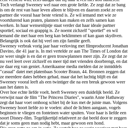
Toch verlangt Sweeney wel naar een grote liefde. Ze zegt dat ze bang
is om de rest van haar leven alleen te blijven en daarom zoekt ze een
partner die vooral haar beste vriend is. Ze wil iemand met wie ze
voortdurend kan praten, plannen kan maken en zelfs samen kan
werken. In haar wensenlijstje staat verder dat haar ideale partner
sportief, sociaal en grappig is. Ze noemt zichzelf "sportief" en wil
iemand die met haar een berg kan beklimmen of kan gaan skydiven.
Belangrijk is ook dat hij veel om zijn familie geeft.
Sweeney verbrak vorig jaar haar verloving met filmproducent Jonathan
Davino, die 41 jaar is. In mei vertelde ze aan The Times of London dat
ze weer single is en dat er geen trouwplannen meer zijn. Ze zegt dat ze
nu veel leert over zichzelf en meer tijd met vrienden doorbrengt, en dat
ze daar erg van geniet. Amerikaanse media melden dat ze inmiddels
"casual" datet met platenbaas Scooter Braun, 44. Bronnen zeggen dat
ze meerdere dates hebben gehad, maar dat het luchtig blijft en dat
Sweeney vooral leeft als een twintiger die na een breuk gewoon weer
aan het daten is.
Over hoe echte liefde voelt, heeft Sweeney een duidelijk beeld. Ze
verwijst naar de film "The Princess Diaries", waarin Anne Hathaway
zegt dat haar voet omhoog schiet bij de kus met de juiste man. Volgens
Sweeney hoort liefde zo te voelen: alsof de lichten aangaan, vogels
beginnen te vliegen en fonteinen water spuiten. Voor haar is liefde een
soort Disney-film. Tegelijkertijd relativeert ze dat beeld door te zeggen
dat je soms geen man nodig hebt, maar gewoon een hond.