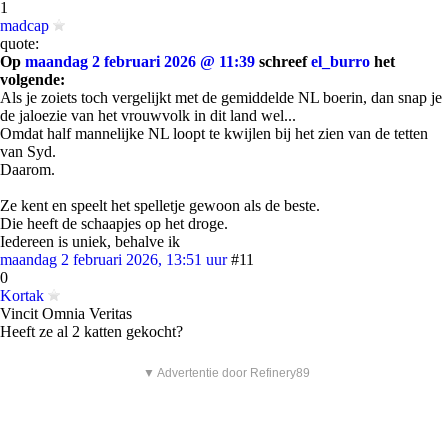
1
madcap
quote:
Op
maandag 2 februari 2026 @ 11:39
schreef
el_burro
het
volgende:
Als je zoiets toch vergelijkt met de gemiddelde NL boerin, dan snap je
de jaloezie van het vrouwvolk in dit land wel...
Omdat half mannelijke NL loopt te kwijlen bij het zien van de tetten
van Syd.
Daarom.
Ze kent en speelt het spelletje gewoon als de beste.
Die heeft de schaapjes op het droge.
Iedereen is uniek, behalve ik
maandag 2 februari 2026, 13:51 uur
#11
0
Kortak
Vincit Omnia Veritas
Heeft ze al 2 katten gekocht?
▼ Advertentie door Refinery89