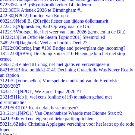
97
23:06
Jan B. (66) misbruikt zeker 14 kinderen
3
22:36
EK Atletiek 2026 te Birmingham #1
4
22:30
[NPO2] Poorten van Europa
69
22:19
Nabil B. (20) rijdt fietser aan tijdens dollemansrit
32
22:18
[Alpineskiën] #20 Op weg naar de OS!
41
22:15
Voorspel hier het weer van Juni 2026 (gemeten in de Bilt)
112
22:13
[Het Officiële Steam Topic #201] Steamrolled
248
22:09
[Dagboek] Veel aan hoofd - Deel 27
170
22:03
Oorlog Iran #136 Bridge and powerplant day incoming?
181
22:00
[SBS6] De Oranjezomer #10 Helene je kan het niet stop
ermee
239
21:54
Vinted #15 nog-net-niet gratis en verzendgezeur
84
21:53
[Britse politiek] #141 Declining Gracefully Was Never Really
an Option
31
21:52
[Voorspellen] Voorspel de eindstand van de Eredivisie
2026/2027
143
21:51
[NPO1] We zijn er bijna 2026 #1
23
21:51
Heb jij wel eens (online of irl) te maken gehad met
discriminatie?
92
21:50
CIDP. Kent u dat, beste mensen?
281
21:41
[NPO1] Van Onschatbare Waarde met Dionne Stax #2
14
21:33
Ik wil een eigen politieke partij oprichten
50
21:16
Zieke Christina Applegate verschijnt voor het laatst op de rode
loper
Lifestyle