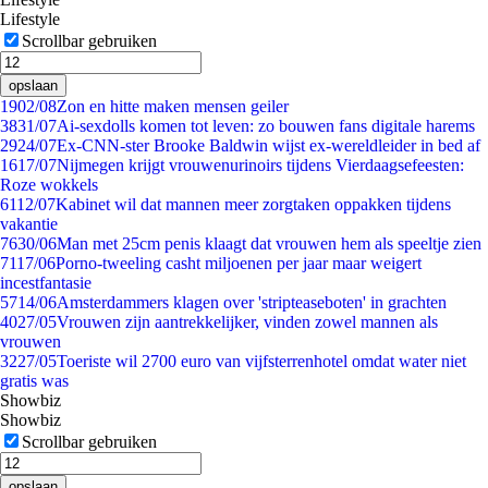
Lifestyle
Scrollbar gebruiken
opslaan
19
02/08
Zon en hitte maken mensen geiler
38
31/07
Ai-sexdolls komen tot leven: zo bouwen fans digitale harems
29
24/07
Ex-CNN-ster Brooke Baldwin wijst ex-wereldleider in bed af
16
17/07
Nijmegen krijgt vrouwenurinoirs tijdens Vierdaagsefeesten:
Roze wokkels
61
12/07
Kabinet wil dat mannen meer zorgtaken oppakken tijdens
vakantie
76
30/06
Man met 25cm penis klaagt dat vrouwen hem als speeltje zien
71
17/06
Porno-tweeling casht miljoenen per jaar maar weigert
incestfantasie
57
14/06
Amsterdammers klagen over 'stripteaseboten' in grachten
40
27/05
Vrouwen zijn aantrekkelijker, vinden zowel mannen als
vrouwen
32
27/05
Toeriste wil 2700 euro van vijfsterrenhotel omdat water niet
gratis was
Showbiz
Showbiz
Scrollbar gebruiken
opslaan