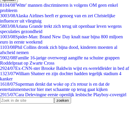
81
04/08
'Witte' mannen discrimineren is volgens OM geen enkel
probleem
30
03/08
Alaska Airlines heeft er genoeg van en zet Christelijke
influencer uit vliegtuig
58
03/08
Ariana Grande trekt zich terug uit openbaar leven wegens
speculaties gezondheid
10
03/08
Spider-Man: Brand New Day knalt naar bijna 800 miljoen
euro in eerste weekend
11
03/08
Phil Collins dronk zich bijna dood, kinderen moesten al
afscheid nemen
59
02/08
Familie 16-jarige overweegt aangifte na schuine grappen
Roddelpraat op Zwarte Cross
29
24/07
Ex-CNN-ster Brooke Baldwin wijst ex-wereldleider in bed af
13
23/07
William Shatner en zijn dochter hadden tegelijk stadium 4
kanker
16
18/07
Superman denkt dat woke op z'n retour is en dat de
entertainmentsector hier met schaamte op terug gaat kijken
29
15/07
Cara Delevingne eerste openlijk lesbische Playboy-covergirl