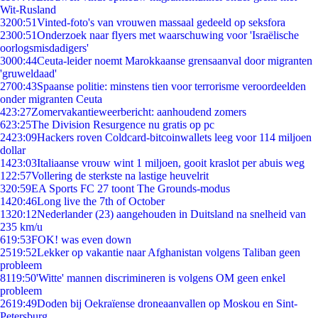
Wit-Rusland
32
00:51
Vinted-foto's van vrouwen massaal gedeeld op seksfora
23
00:51
Onderzoek naar flyers met waarschuwing voor 'Israëlische
oorlogsmisdadigers'
30
00:44
Ceuta-leider noemt Marokkaanse grensaanval door migranten
'gruweldaad'
27
00:43
Spaanse politie: minstens tien voor terrorisme veroordeelden
onder migranten Ceuta
4
23:27
Zomervakantieweerbericht: aanhoudend zomers
6
23:25
The Division Resurgence nu gratis op pc
24
23:09
Hackers roven Coldcard-bitcoinwallets leeg voor 114 miljoen
dollar
14
23:03
Italiaanse vrouw wint 1 miljoen, gooit kraslot per abuis weg
1
22:57
Vollering de sterkste na lastige heuvelrit
3
20:59
EA Sports FC 27 toont The Grounds-modus
14
20:46
Long live the 7th of October
13
20:12
Nederlander (23) aangehouden in Duitsland na snelheid van
235 km/u
6
19:53
FOK! was even down
25
19:52
Lekker op vakantie naar Afghanistan volgens Taliban geen
probleem
81
19:50
'Witte' mannen discrimineren is volgens OM geen enkel
probleem
26
19:49
Doden bij Oekraïense droneaanvallen op Moskou en Sint-
Petersburg