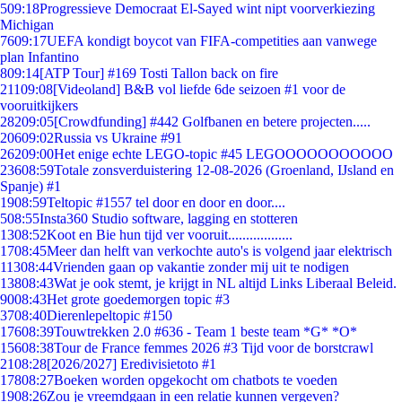
5
09:18
Progressieve Democraat El-Sayed wint nipt voorverkiezing
Michigan
76
09:17
UEFA kondigt boycot van FIFA-competities aan vanwege
plan Infantino
8
09:14
[ATP Tour] #169 Tosti Tallon back on fire
211
09:08
[Videoland] B&B vol liefde 6de seizoen #1 voor de
vooruitkijkers
282
09:05
[Crowdfunding] #442 Golfbanen en betere projecten.....
206
09:02
Russia vs Ukraine #91
262
09:00
Het enige echte LEGO-topic #45 LEGOOOOOOOOOOO
236
08:59
Totale zonsverduistering 12-08-2026 (Groenland, IJsland en
Spanje) #1
19
08:59
Teltopic #1557 tel door en door en door....
5
08:55
Insta360 Studio software, lagging en stotteren
13
08:52
Koot en Bie hun tijd ver vooruit..................
17
08:45
Meer dan helft van verkochte auto's is volgend jaar elektrisch
113
08:44
Vrienden gaan op vakantie zonder mij uit te nodigen
138
08:43
Wat je ook stemt, je krijgt in NL altijd Links Liberaal Beleid.
90
08:43
Het grote goedemorgen topic #3
37
08:40
Dierenlepeltopic #150
176
08:39
Touwtrekken 2.0 #636 - Team 1 beste team *G* *O*
156
08:38
Tour de France femmes 2026 #3 Tijd voor de borstcrawl
21
08:28
[2026/2027] Eredivisietoto #1
178
08:27
Boeken worden opgekocht om chatbots te voeden
19
08:26
Zou je vreemdgaan in een relatie kunnen vergeven?