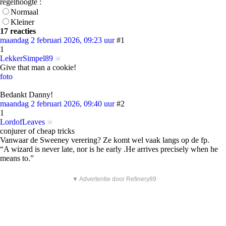
regelhoogte :
Normaal
Kleiner
17 reacties
maandag 2 februari 2026, 09:23 uur
#1
1
LekkerSimpel89
Give that man a cookie!
foto
Bedankt Danny!
maandag 2 februari 2026, 09:40 uur
#2
1
LordofLeaves
conjurer of cheap tricks
Vanwaar de Sweeney verering? Ze komt wel vaak langs op de fp.
“A wizard is never late, nor is he early .He arrives precisely when he
means to.”
▼ Advertentie door Refinery89