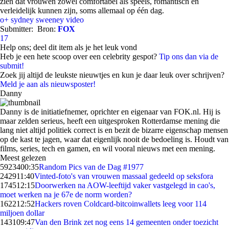
zien dat vrouwen zowel comfortabel als speels, romantisch en
verleidelijk kunnen zijn, soms allemaal op één dag.
o+
sydney sweeney
video
Submitter:
Bron:
FOX
17
Help ons; deel dit item als je het leuk vond
Heb je een hete scoop over een celebrity gespot?
Tip ons dan via de
submit!
Zoek jij altijd de leukste nieuwtjes en kun je daar leuk over schrijven?
Meld je aan als nieuwsposter!
Danny
Danny is de initiatiefnemer, oprichter en eigenaar van FOK.nl. Hij is
maar zelden serieus, heeft een uitgesproken Rotterdamse mening die
lang niet altijd politiek correct is en bezit de bizarre eigenschap mensen
op de kast te jagen, waar dat eigenlijk nooit de bedoeling is. Houdt van
films, series, tech en gamen, en wil vooral nieuws met een mening.
Meest gelezen
59234
00:35
Random Pics van de Dag #1977
2429
11:40
Vinted-foto's van vrouwen massaal gedeeld op seksfora
1745
12:15
Doorwerken na AOW-leeftijd vaker vastgelegd in cao's,
moet werken na je 67e de norm worden?
1622
12:52
Hackers roven Coldcard-bitcoinwallets leeg voor 114
miljoen dollar
1431
09:47
Van den Brink zet nog eens 14 gemeenten onder toezicht