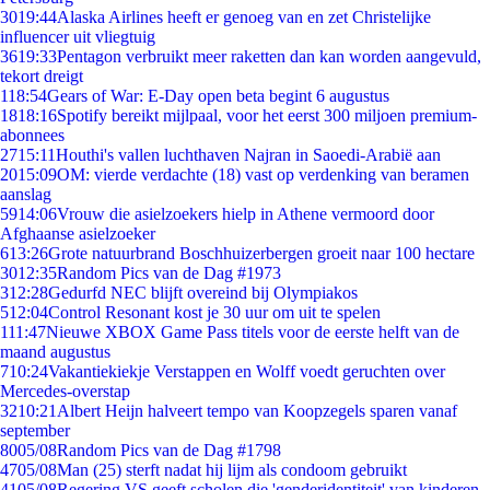
30
19:44
Alaska Airlines heeft er genoeg van en zet Christelijke
influencer uit vliegtuig
36
19:33
Pentagon verbruikt meer raketten dan kan worden aangevuld,
tekort dreigt
1
18:54
Gears of War: E-Day open beta begint 6 augustus
18
18:16
Spotify bereikt mijlpaal, voor het eerst 300 miljoen premium-
abonnees
27
15:11
Houthi's vallen luchthaven Najran in Saoedi-Arabië aan
20
15:09
OM: vierde verdachte (18) vast op verdenking van beramen
aanslag
59
14:06
Vrouw die asielzoekers hielp in Athene vermoord door
Afghaanse asielzoeker
6
13:26
Grote natuurbrand Boschhuizerbergen groeit naar 100 hectare
30
12:35
Random Pics van de Dag #1973
3
12:28
Gedurfd NEC blijft overeind bij Olympiakos
5
12:04
Control Resonant kost je 30 uur om uit te spelen
1
11:47
Nieuwe XBOX Game Pass titels voor de eerste helft van de
maand augustus
7
10:24
Vakantiekiekje Verstappen en Wolff voedt geruchten over
Mercedes-overstap
32
10:21
Albert Heijn halveert tempo van Koopzegels sparen vanaf
september
80
05/08
Random Pics van de Dag #1798
47
05/08
Man (25) sterft nadat hij lijm als condoom gebruikt
41
05/08
Regering VS geeft scholen die 'genderidentiteit' van kinderen