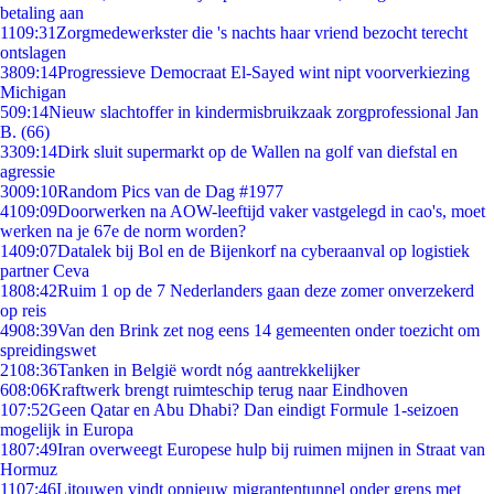
betaling aan
11
09:31
Zorgmedewerkster die 's nachts haar vriend bezocht terecht
ontslagen
38
09:14
Progressieve Democraat El-Sayed wint nipt voorverkiezing
Michigan
5
09:14
Nieuw slachtoffer in kindermisbruikzaak zorgprofessional Jan
B. (66)
33
09:14
Dirk sluit supermarkt op de Wallen na golf van diefstal en
agressie
30
09:10
Random Pics van de Dag #1977
41
09:09
Doorwerken na AOW-leeftijd vaker vastgelegd in cao's, moet
werken na je 67e de norm worden?
14
09:07
Datalek bij Bol en de Bijenkorf na cyberaanval op logistiek
partner Ceva
18
08:42
Ruim 1 op de 7 Nederlanders gaan deze zomer onverzekerd
op reis
49
08:39
Van den Brink zet nog eens 14 gemeenten onder toezicht om
spreidingswet
21
08:36
Tanken in België wordt nóg aantrekkelijker
6
08:06
Kraftwerk brengt ruimteschip terug naar Eindhoven
1
07:52
Geen Qatar en Abu Dhabi? Dan eindigt Formule 1-seizoen
mogelijk in Europa
18
07:49
Iran overweegt Europese hulp bij ruimen mijnen in Straat van
Hormuz
11
07:46
Litouwen vindt opnieuw migrantentunnel onder grens met