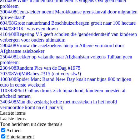
81
04/08
'Witte' mannen discrimineren is volgens OM geen enkel
probleem
30
04/08
Ceuta-leider noemt Marokkaanse grensaanval door migranten
'gruweldaad'
6
04/08
Grote natuurbrand Boschhuizerbergen groeit naar 100 hectare
6
04/08
FOK! was even down
41
04/08
Regering VS geeft scholen die 'genderidentiteit' van kinderen
verbergen voor ouders ultimatum
59
04/08
Vrouw die asielzoekers hielp in Athene vermoord door
Afghaanse asielzoeker
25
04/08
Lekker op vakantie naar Afghanistan volgens Taliban geen
probleem
23
04/08
Random Pics van de Dag #1975
7
03/08
VrijMiBabes #315 (not very sfw!)
10
03/08
Spider-Man: Brand New Day knalt naar bijna 800 miljoen
euro in eerste weekend
11
03/08
Phil Collins dronk zich bijna dood, kinderen moesten al
afscheid nemen
34
03/08
Man die zesjarig jochie met messteken in het hoofd
vermoordde komt na elf jaar vrij
Laatste items
Laatste items
Toon berichten uit deze thema's
Actueel
Entertainment