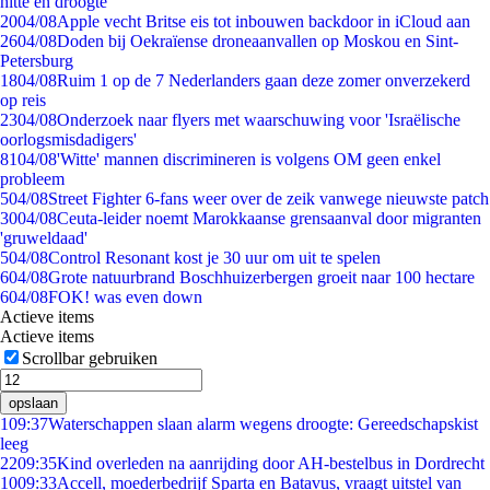
hitte en droogte
20
04/08
Apple vecht Britse eis tot inbouwen backdoor in iCloud aan
26
04/08
Doden bij Oekraïense droneaanvallen op Moskou en Sint-
Petersburg
18
04/08
Ruim 1 op de 7 Nederlanders gaan deze zomer onverzekerd
op reis
23
04/08
Onderzoek naar flyers met waarschuwing voor 'Israëlische
oorlogsmisdadigers'
81
04/08
'Witte' mannen discrimineren is volgens OM geen enkel
probleem
5
04/08
Street Fighter 6-fans weer over de zeik vanwege nieuwste patch
30
04/08
Ceuta-leider noemt Marokkaanse grensaanval door migranten
'gruweldaad'
5
04/08
Control Resonant kost je 30 uur om uit te spelen
6
04/08
Grote natuurbrand Boschhuizerbergen groeit naar 100 hectare
6
04/08
FOK! was even down
Actieve items
Actieve items
Scrollbar gebruiken
opslaan
1
09:37
Waterschappen slaan alarm wegens droogte: Gereedschapskist
leeg
22
09:35
Kind overleden na aanrijding door AH-bestelbus in Dordrecht
10
09:33
Accell, moederbedrijf Sparta en Batavus, vraagt uitstel van