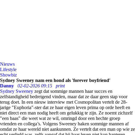
Nieuws
Lifestyle
Showbiz
Sydney Sweeney nam een hond als 'forever boyfriend'
Danny
02-02-2026 09:15
print
Sydney Sweeney
zegt dat sommige mannen haar succes en
zelfstandigheid bedreigend vinden, maar dat ze daar geen stap voor
terug doet. In een nieuw interview met Cosmopolitan vertelt de 28-
jarige "Euphoria"-ster dat ze haar eigen leven prima op orde heeft en
niet direct een man nodig heeft om gelukkig te zijn. Ze noemt zichzelf
"een baas" die weet wat ze wil, omringd door een hechte groep
vrienden en collega’s. Volgens Sweeney haken sommige mannen af
omdat ze haar wereld niet aankunnen. Ze vertelt dat een man op wie ze
echt verliefd was, zelfs aangaf dat hij haar leven niet kon hanteren.