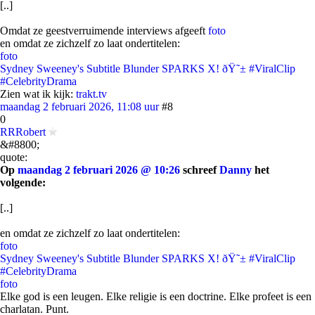
[..]
Omdat ze geestverruimende interviews afgeeft
foto
en omdat ze zichzelf zo laat ondertitelen:
foto
Sydney Sweeney's Subtitle Blunder SPARKS X! ðŸ˜± #ViralClip
#CelebrityDrama
Zien wat ik kijk:
trakt.tv
maandag 2 februari 2026, 11:08 uur
#8
0
RRRobert
&#8800;
quote:
Op
maandag 2 februari 2026 @ 10:26
schreef
Danny
het
volgende:
[..]
en omdat ze zichzelf zo laat ondertitelen:
foto
Sydney Sweeney's Subtitle Blunder SPARKS X! ðŸ˜± #ViralClip
#CelebrityDrama
foto
Elke god is een leugen. Elke religie is een doctrine. Elke profeet is een
charlatan. Punt.