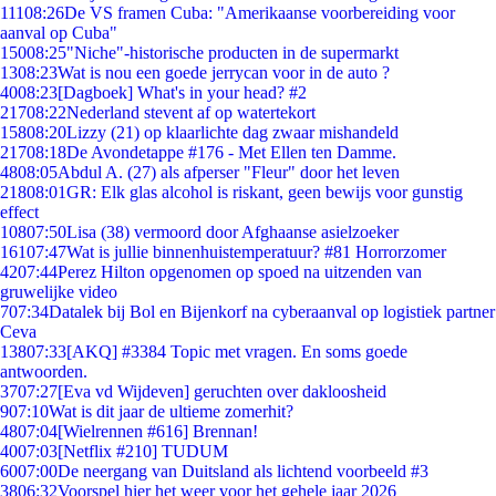
111
08:26
De VS framen Cuba: "Amerikaanse voorbereiding voor
aanval op Cuba"
150
08:25
"Niche"-historische producten in de supermarkt
13
08:23
Wat is nou een goede jerrycan voor in de auto ?
40
08:23
[Dagboek] What's in your head? #2
217
08:22
Nederland stevent af op watertekort
158
08:20
Lizzy (21) op klaarlichte dag zwaar mishandeld
217
08:18
De Avondetappe #176 - Met Ellen ten Damme.
48
08:05
Abdul A. (27) als afperser "Fleur" door het leven
218
08:01
GR: Elk glas alcohol is riskant, geen bewijs voor gunstig
effect
108
07:50
Lisa (38) vermoord door Afghaanse asielzoeker
161
07:47
Wat is jullie binnenhuistemperatuur? #81 Horrorzomer
42
07:44
Perez Hilton opgenomen op spoed na uitzenden van
gruwelijke video
7
07:34
Datalek bij Bol en Bijenkorf na cyberaanval op logistiek partner
Ceva
138
07:33
[AKQ] #3384 Topic met vragen. En soms goede
antwoorden.
37
07:27
[Eva vd Wijdeven] geruchten over dakloosheid
9
07:10
Wat is dit jaar de ultieme zomerhit?
48
07:04
[Wielrennen #616] Brennan!
40
07:03
[Netflix #210] TUDUM
60
07:00
De neergang van Duitsland als lichtend voorbeeld #3
38
06:32
Voorspel hier het weer voor het gehele jaar 2026