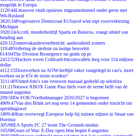
mogelijk in Europa
11
20:44
Litouwen vindt opnieuw migrantentunnel onder grens met
Wit-Rusland
38
20:34
Progressieve Democraat El-Sayed wint nipt voorverkiezing
Michigan
10
20:24
Accell, moederbedrijf Sparta en Batavus, vraagt uitstel van
betaling aan
4
20:11
Zomervakantieweerbericht: aanhoudend zomers
1
19:48
Vollering de sterkste na lastige heuvelrit
6
14:04
The Division Resurgence nu gratis op pc
24
12:52
Hackers roven Coldcard-bitcoinwallets leeg voor 114 miljoen
dollar
41
12:15
Doorwerken na AOW-leeftijd vaker vastgelegd in cao's, moet
werken na je 67e de norm worden?
32
11:40
Vinted-foto's van vrouwen massaal gedeeld op seksfora
1
11:21
Nieuwe XBOX Game Pass titels voor de eerste helft van de
maand augustus
2
09:50
De FOK!Voetbalmanager 2026/2027 is begonnen
49
09:47
Van den Brink zet nog eens 14 gemeenten onder toezicht om
spreidingswet
18
09:40
Iran overweegt Europese hulp bij ruimen mijnen in Straat van
Hormuz
3
05/08
EA Sports FC 27 toont The Grounds-modus
1
05/08
Gears of War: E-Day open beta begint 6 augustus
36
05/08
Pentagon verbruikt meer raketten dan kan worden aangevuld,