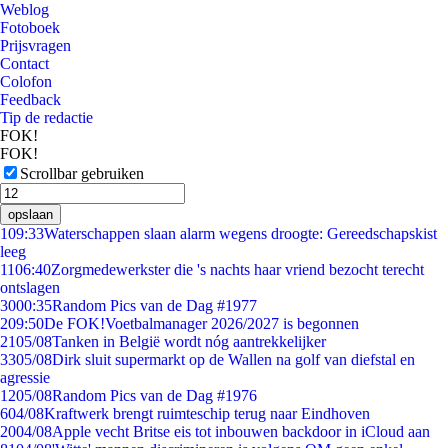
Weblog
Fotoboek
Prijsvragen
Contact
Colofon
Feedback
Tip de redactie
FOK!
FOK!
Scrollbar gebruiken
opslaan
1
09:33
Waterschappen slaan alarm wegens droogte: Gereedschapskist
leeg
11
06:40
Zorgmedewerkster die 's nachts haar vriend bezocht terecht
ontslagen
30
00:35
Random Pics van de Dag #1977
2
09:50
De FOK!Voetbalmanager 2026/2027 is begonnen
21
05/08
Tanken in België wordt nóg aantrekkelijker
33
05/08
Dirk sluit supermarkt op de Wallen na golf van diefstal en
agressie
12
05/08
Random Pics van de Dag #1976
6
04/08
Kraftwerk brengt ruimteschip terug naar Eindhoven
20
04/08
Apple vecht Britse eis tot inbouwen backdoor in iCloud aan