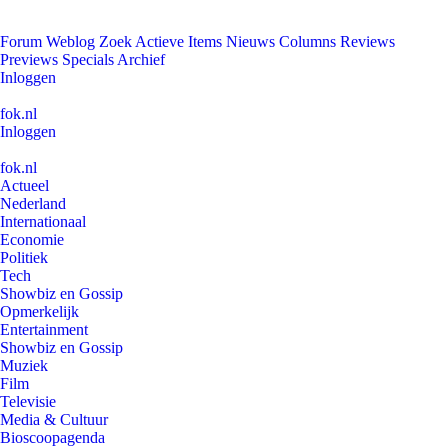
Forum
Weblog
Zoek
Actieve Items
Nieuws
Columns
Reviews
Previews
Specials
Archief
Inloggen
fok.nl
Inloggen
fok.nl
Actueel
Nederland
Internationaal
Economie
Politiek
Tech
Showbiz en Gossip
Opmerkelijk
Entertainment
Showbiz en Gossip
Muziek
Film
Televisie
Media & Cultuur
Bioscoopagenda