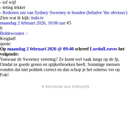
- tof wijf
- tering lekker
-
Redenen om van Sydney Sweeney te houden (behalve 'the obvious')
Zien wat ik kijk:
trakt.tv
maandag 2 februari 2026, 10:06 uur
#5
0
Beldewouten
Keiglad!
quote:
Op
maandag 2 februari 2026 @ 09:40
schreef
LordofLeaves
het
volgende:
Vanwaar de Sweeney verering? Ze komt wel vaak langs op de fp.
Omdat ze goede genen en spijkerbroeken heeft. Sommige mensen
vonden dat niet politiek correct en dan schop je het soberso ver op
Fok!
▼ Advertentie door Refinery89