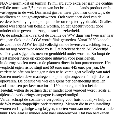
NAVO-norm kost op termijn 19 miljard euro extra per jaar. De coalitie
wil die norm van 3,5 procent van het bruto binnenlands product zelfs
vastleggen in de wet. Daarnaast gaat er meer geld naar onderwijs, de
asielketen en het gevangeniswezen. Ook wordt een deel van de
eerdere bezuinigingen op de publieke omroep teruggedraaid. Dit alles
moet wel ergens van betaald worden, en dat gebeurt vooral door
minder uit te geven aan zorg en sociale zekerheid.
Op de arbeidsmarkt verkort de coalitie de WW-duur van twee jaar naar
één jaar. Ook in de AOW wordt flink gesneden. Vanaf 2030 koppelt
de coalitie de AOW-leeftijd volledig aan de levensverwachting, terwijl
dat nu nog voor twee derde zo is. Dat betekent dat de AOW-leeftijd
sneller gaat stijgen als mensen gemiddeld ouder worden. Zo loopt de
staat minder risico op oplopende uitgaven voor pensioenen.
In de zorg voelen mensen de plannen direct in hun portemonnee. Het
verplicht eigen risico stijgt met 60 euro naar 445 euro per jaar. De
eerdere belofte om het eigen risico te halveren gaat volledig van tafel.
Samen moeten deze maatregelen op termijn ongeveer 5 miljard euro
opleveren. De coalitie wil wel een grens per behandeling instellen,
zodat mensen per keer maximaal 150 euro eigen risico betalen.
Tegelijk willen de partijen dat er minder zorg vergoed wordt, zoals al
tijdens de verkiezingscampagne is aangekondigd.
Verder schrapt de coalitie de vergoeding voor huishoudelijke hulp via
de Wet maatschappelijke ondersteuning. Mensen die in een instelling
wonen en langdurige zorg krijgen, moeten voortaan meebetalen aan de
huur. Ook gaat er minder geld naar ouderenzorg. Dat kan betekenen