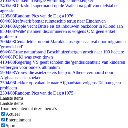
21
05/08
Tanken in België wordt nóg aantrekkelijker
34
05/08
Dirk sluit supermarkt op de Wallen na golf van diefstal en
agressie
12
05/08
Random Pics van de Dag #1976
6
04/08
Kraftwerk brengt ruimteschip terug naar Eindhoven
20
04/08
Apple vecht Britse eis tot inbouwen backdoor in iCloud aan
85
04/08
'Witte' mannen discrimineren is volgens OM geen enkel
probleem
30
04/08
Ceuta-leider noemt Marokkaanse grensaanval door migranten
'gruweldaad'
6
04/08
Grote natuurbrand Boschhuizerbergen groeit naar 100 hectare
6
04/08
FOK! was even down
41
04/08
Regering VS geeft scholen die 'genderidentiteit' van kinderen
verbergen voor ouders ultimatum
59
04/08
Vrouw die asielzoekers hielp in Athene vermoord door
Afghaanse asielzoeker
25
04/08
Lekker op vakantie naar Afghanistan volgens Taliban geen
probleem
23
04/08
Random Pics van de Dag #1975
Laatste items
Laatste items
Toon berichten uit deze thema's
Actueel
Entertainment
Sport