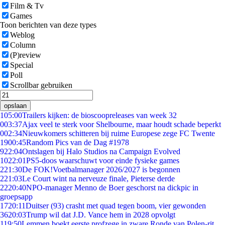
Film & Tv
Games
Toon berichten van deze types
Weblog
Column
(P)review
Special
Poll
Scrollbar gebruiken
opslaan
1
05:00
Trailers kijken: de bioscoopreleases van week 32
0
03:37
Ajax veel te sterk voor Shelbourne, maar houdt schade beperkt
0
02:34
Nieuwkomers schitteren bij ruime Europese zege FC Twente
19
00:45
Random Pics van de Dag #1978
9
22:04
Ontslagen bij Halo Studios na Campaign Evolved
10
22:01
PS5-doos waarschuwt voor einde fysieke games
2
21:30
De FOK!Voetbalmanager 2026/2027 is begonnen
2
21:03
Le Court wint na nerveuze finale, Pieterse derde
22
20:40
NPO-manager Menno de Boer geschorst na dickpic in
groepsapp
17
20:11
Duitser (93) crasht met quad tegen boom, vier gewonden
36
20:03
Trump wil dat J.D. Vance hem in 2028 opvolgt
1
19:50
Lemmen boekt eerste profzege in zware Ronde van Polen-rit