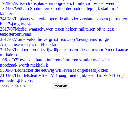
19
28/07
Artsen transplanteren oogdelen: blinde vrouw ziet weer
13
23/07
William Shatner en zijn dochter hadden tegelijk stadium 4
kanker
24
19/07
In plaats van enkeloperatie alle vier verstandskiezen getrokken
bij 17-jarig meisje
26
17/07
Medici waarschuwen tegen helpen militairen bij te laag
testosteronniveau
36
17/07
Zomervakantie vergroot risico op 'besnijdenis' jonge
Afrikaanse meisjes uit Nederland
32
16/07
Pentagon voert vrijwillige testosterontests in voor Amerikaanse
militairen
106
14/07
Levensvatbare kinderen aborteren zonder medische
noodzaak wordt makkelijk
55
08/07
Biohacker die eeuwig wil leven is ongeneeslijk ziek
21
03/07
Handelsdeal VS en VK jaagt medicijnkosten Britse NHS op
en bedreigt levens