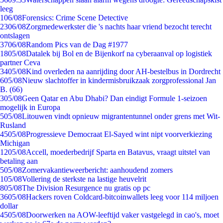
leeg
1
06/08
Forensics: Crime Scene Detective
23
06/08
Zorgmedewerkster die 's nachts haar vriend bezocht terecht
ontslagen
37
06/08
Random Pics van de Dag #1977
18
05/08
Datalek bij Bol en de Bijenkorf na cyberaanval op logistiek
partner Ceva
34
05/08
Kind overleden na aanrijding door AH-bestelbus in Dordrecht
6
05/08
Nieuw slachtoffer in kindermisbruikzaak zorgprofessional Jan
B. (66)
3
05/08
Geen Qatar en Abu Dhabi? Dan eindigt Formule 1-seizoen
mogelijk in Europa
5
05/08
Litouwen vindt opnieuw migrantentunnel onder grens met Wit-
Rusland
45
05/08
Progressieve Democraat El-Sayed wint nipt voorverkiezing
Michigan
12
05/08
Accell, moederbedrijf Sparta en Batavus, vraagt uitstel van
betaling aan
5
05/08
Zomervakantieweerbericht: aanhoudend zomers
1
05/08
Vollering de sterkste na lastige heuvelrit
8
05/08
The Division Resurgence nu gratis op pc
36
05/08
Hackers roven Coldcard-bitcoinwallets leeg voor 114 miljoen
dollar
45
05/08
Doorwerken na AOW-leeftijd vaker vastgelegd in cao's, moet