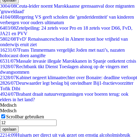
opslaan
30
04/08
Ceuta-leider noemt Marokkaanse grensaanval door migranten
'gruweldaad'
41
04/08
Regering VS geeft scholen die 'genderidentiteit' van kinderen
verbergen voor ouders ultimatum
64
03/08
Zetelpeiling: 24 zetels voor Pro en 18 zetels voor D66, FvD,
JA21 en PVV
58
02/08
'FvD' Renaissanceschool in Almere toont hoe vrijheid van
onderwijs eruit ziet
162
31/07
Frans Timmermans vergelijkt Joden met nazi’s, nazaten
holocaust doen aangifte
65
31/07
Massale invasie illegale Marokkanen in Spanje ontketent crisis
19
28/07
Rechtbank tikt Dienst Toeslagen alsnog op de vingers met
dwangsommen
23
28/07
Kabinet negeert klimaatrechter over Bonaire: deadline verloopt
28
26/07
Deurwaarder legt beslag bij onvindbare Bij1-fractievoorzitter
Tofik Dibi
49
24/07
Brabant draait natuurvergunningen voor boeren terug: ook
elders in het land?
Medisch
Medisch
Scrollbar gebruiken
opslaan
22
14:09
Huisarts per direct uit vak gezet om ernstig alcoholmisbruik