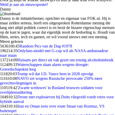
Meld je aan als nieuwsposter!
Danny
Danny is de initiatiefnemer, oprichter en eigenaar van FOK.nl. Hij is
maar zelden serieus, heeft een uitgesproken Rotterdamse mening die
lang niet altijd politiek correct is en bezit de bizarre eigenschap mensen
op de kast te jagen, waar dat eigenlijk nooit de bedoeling is. Houdt van
films, series, tech en gamen, en wil vooral nieuws met een mening.
Meest gelezen
56361
00:45
Random Pics van de Dag #1978
1962
14:35
Onlyfans-model met G-cup wil als NASA-ambassadeur
naar maan
1372
14:09
Huisarts per direct uit vak gezet om ernstig alcoholmisbruik
1124
09:33
Waterschappen slaan alarm wegens droogte:
Gereedschapskist leeg
1118
20:03
Trump wil dat J.D. Vance hem in 2028 opvolgt
1116
10:08
NAVO zet wegens Russische provocatie 250% meer
gevechtsvliegtuigen in
1105
19:42
'Zwarte weduwes' in Rusland trouwen soldaten voor
overlijdensuitkering
1049
10:32
Drone met explosieven bij Duits vliegveld voedt vrees voor
hybride aanval
1043
10:16
Iran en Oman eens over route Straat van Hormuz, VS
buitenspel