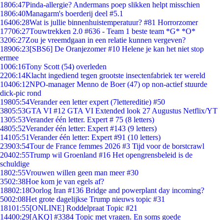
18
06:47
Pinda-allergie? Andermans poep slikken helpt misschien
18
06:40
Managarm's boerderij deel #5.1
164
06:28
Wat is jullie binnenhuistemperatuur? #81 Horrorzomer
177
06:27
Touwtrekken 2.0 #636 - Team 1 beste team *G* *O*
32
06:27
Zou je vreemdgaan in een relatie kunnen vergeven?
189
06:23
[SBS6] De Oranjezomer #10 Helene je kan het niet stop
ermee
10
06:16
Tony Scott (54) overleden
22
06:14
Klacht ingediend tegen grootste insectenfabriek ter wereld
104
06:12
NPO-manager Menno de Boer (47) op non-actief stuurde
dick-pic rond
198
05:54
Verander een letter expert (7lettereditie) #50
38
05:53
GTA VI #12 GTA VI Extended look 27 Augustus Netflix/YT
13
05:53
Verander één letter. Expert # 75 (8 letters)
48
05:52
Verander één letter: Expert #143 (9 letters)
141
05:51
Verander één letter: Expert #91 (10 letters)
239
03:54
Tour de France femmes 2026 #3 Tijd voor de borstcrawl
204
02:55
Trump wil Groenland #16 Het opengrensbeleid is de
schuldige
18
02:55
Vrouwen willen geen man meer #30
35
02:38
Hoe kom je van egels af?
188
02:18
Oorlog Iran #136 Bridge and powerplant day incoming?
50
02:08
Het grote dagelijkse Trump nieuws topic #31
181
01:55
[ONLINE] Roddelpraat Topic #21
144
00:29
[AKQ] #3384 Topic met vragen. En soms goede