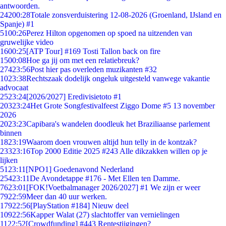
antwoorden.
242
00:28
Totale zonsverduistering 12-08-2026 (Groenland, IJsland en
Spanje) #1
51
00:26
Perez Hilton opgenomen op spoed na uitzenden van
gruwelijke video
16
00:25
[ATP Tour] #169 Tosti Tallon back on fire
15
00:08
Hoe ga jij om met een relatiebreuk?
274
23:56
Post hier pas overleden muzikanten #32
10
23:38
Rechtszaak dodelijk ongeluk uitgesteld vanwege vakantie
advocaat
25
23:24
[2026/2027] Eredivisietoto #1
203
23:24
Het Grote Songfestivalfeest Ziggo Dome #5 13 november
2026
20
23:23
Capibara's wandelen doodleuk het Braziliaanse parlement
binnen
18
23:19
Waarom doen vrouwen altijd hun telly in de kontzak?
233
23:16
Top 2000 Editie 2025 #243 Alle dikzakken willen op je
lijken
51
23:11
[NPO1] Goedenavond Nederland
254
23:11
De Avondetappe #176 - Met Ellen ten Damme.
76
23:01
[FOK!Voetbalmanager 2026/2027] #1 We zijn er weer
79
22:59
Meer dan 40 uur werken.
179
22:56
[PlayStation #184] Nieuw deel
109
22:56
Kapper Walat (27) slachtoffer van vernielingen
11
22:52
[Crowdfunding] #443 Rentestijgingen?