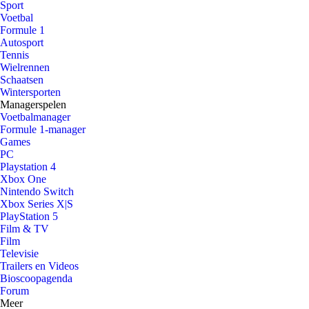
Sport
Voetbal
Formule 1
Autosport
Tennis
Wielrennen
Schaatsen
Wintersporten
Managerspelen
Voetbalmanager
Formule 1-manager
Games
PC
Playstation 4
Xbox One
Nintendo Switch
Xbox Series X|S
PlayStation 5
Film & TV
Film
Televisie
Trailers en Videos
Bioscoopagenda
Forum
Meer