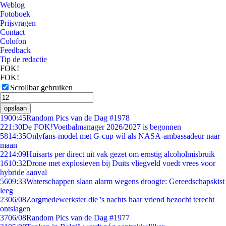
Weblog
Fotoboek
Prijsvragen
Contact
Colofon
Feedback
Tip de redactie
FOK!
FOK!
Scrollbar gebruiken
opslaan
19
00:45
Random Pics van de Dag #1978
2
21:30
De FOK!Voetbalmanager 2026/2027 is begonnen
58
14:35
Onlyfans-model met G-cup wil als NASA-ambassadeur naar
maan
22
14:09
Huisarts per direct uit vak gezet om ernstig alcoholmisbruik
16
10:32
Drone met explosieven bij Duits vliegveld voedt vrees voor
hybride aanval
56
09:33
Waterschappen slaan alarm wegens droogte: Gereedschapskist
leeg
23
06/08
Zorgmedewerkster die 's nachts haar vriend bezocht terecht
ontslagen
37
06/08
Random Pics van de Dag #1977