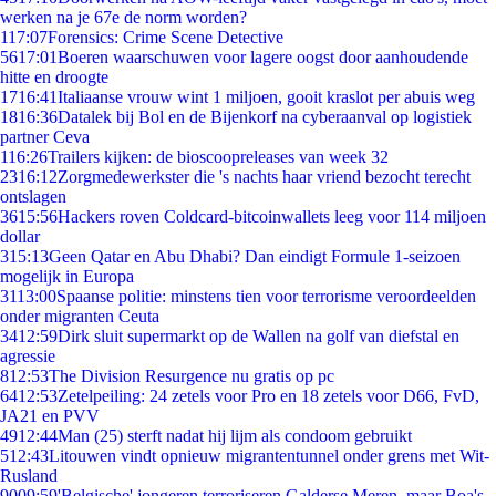
werken na je 67e de norm worden?
1
17:07
Forensics: Crime Scene Detective
56
17:01
Boeren waarschuwen voor lagere oogst door aanhoudende
hitte en droogte
17
16:41
Italiaanse vrouw wint 1 miljoen, gooit kraslot per abuis weg
18
16:36
Datalek bij Bol en de Bijenkorf na cyberaanval op logistiek
partner Ceva
1
16:26
Trailers kijken: de bioscoopreleases van week 32
23
16:12
Zorgmedewerkster die 's nachts haar vriend bezocht terecht
ontslagen
36
15:56
Hackers roven Coldcard-bitcoinwallets leeg voor 114 miljoen
dollar
3
15:13
Geen Qatar en Abu Dhabi? Dan eindigt Formule 1-seizoen
mogelijk in Europa
31
13:00
Spaanse politie: minstens tien voor terrorisme veroordeelden
onder migranten Ceuta
34
12:59
Dirk sluit supermarkt op de Wallen na golf van diefstal en
agressie
8
12:53
The Division Resurgence nu gratis op pc
64
12:53
Zetelpeiling: 24 zetels voor Pro en 18 zetels voor D66, FvD,
JA21 en PVV
49
12:44
Man (25) sterft nadat hij lijm als condoom gebruikt
5
12:43
Litouwen vindt opnieuw migrantentunnel onder grens met Wit-
Rusland
90
09:59
'Belgische' jongeren terroriseren Galderse Meren, maar Boa's