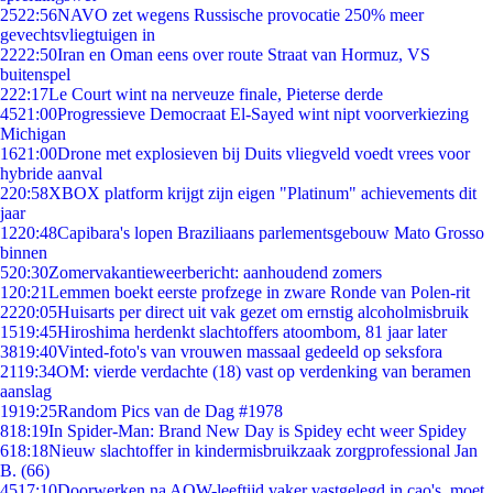
25
22:56
NAVO zet wegens Russische provocatie 250% meer
gevechtsvliegtuigen in
22
22:50
Iran en Oman eens over route Straat van Hormuz, VS
buitenspel
2
22:17
Le Court wint na nerveuze finale, Pieterse derde
45
21:00
Progressieve Democraat El-Sayed wint nipt voorverkiezing
Michigan
16
21:00
Drone met explosieven bij Duits vliegveld voedt vrees voor
hybride aanval
2
20:58
XBOX platform krijgt zijn eigen "Platinum" achievements dit
jaar
12
20:48
Capibara's lopen Braziliaans parlementsgebouw Mato Grosso
binnen
5
20:30
Zomervakantieweerbericht: aanhoudend zomers
1
20:21
Lemmen boekt eerste profzege in zware Ronde van Polen-rit
22
20:05
Huisarts per direct uit vak gezet om ernstig alcoholmisbruik
15
19:45
Hiroshima herdenkt slachtoffers atoombom, 81 jaar later
38
19:40
Vinted-foto's van vrouwen massaal gedeeld op seksfora
21
19:34
OM: vierde verdachte (18) vast op verdenking van beramen
aanslag
19
19:25
Random Pics van de Dag #1978
8
18:19
In Spider-Man: Brand New Day is Spidey echt weer Spidey
6
18:18
Nieuw slachtoffer in kindermisbruikzaak zorgprofessional Jan
B. (66)
45
17:10
Doorwerken na AOW-leeftijd vaker vastgelegd in cao's, moet