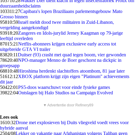
1037
10:28
Wakker Dier dient klacht in tegen insectenfabriek Protix om
duurzaamheidsclaims
1033
11:27
Capibara's lopen Braziliaans parlementsgebouw Mato
Grosso binnen
958
10:59
Israël meldt dood twee militairen in Zuid-Libanon,
vergelding aangekondigd
939
18:20
Zangeres en Idols-jurylid Jerney Kaagman op 79-jarige
leeftijd overleden
870
15:21
Netflix-abonnees krijgen exclusieve early access tot
uitgebreide GTA VI trailer
838
20:11
Duitser (93) crasht met quad tegen boom, vier gewonden
786
20:40
NPO-manager Menno de Boer geschorst na dickpic in
groepsapp
688
10:48
Hiroshima herdenkt slachtoffers atoombom, 81 jaar later
516
12:12
XBOX platform krijgt zijn eigen "Platinum" achievements
dit jaar
504
22:01
PS5-doos waarschuwt voor einde fysieke games
398
22:04
Ontslagen bij Halo Studios na Campaign Evolved
▼ Advertentie door Refinery89
Lees ook
16
10:32
Drone met explosieven bij Duits vliegveld voedt vrees voor
hybride aanval
25
04/08
Lekker op vakantie naar Afghanistan volgens Taliban geen