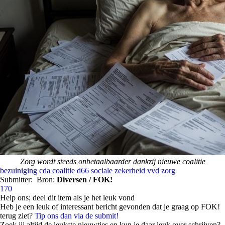
Zorg wordt steeds onbetaalbaarder dankzij nieuwe coalitie
bezuiniging
cda
coalitie
d66
sociale zekerheid
vvd
zorg
Submitter:
Bron:
Diversen / FOK!
170
Help ons; deel dit item als je het leuk vond
Heb je een leuk of interessant bericht gevonden dat je graag op FOK!
terug ziet?
Tip ons dan via de submit!
Zoek jij altijd de leukste nieuwtjes en kun je daar leuk over schrijven?