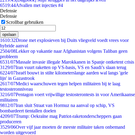
65
19:44
Afvallen met injecties #4
Defensie
Defensie
Scrollbar gebruiken
opslaan
16
10:32
Drone met explosieven bij Duits vliegveld voedt vrees voor
hybride aanval
25
04/08
Lekker op vakantie naar Afghanistan volgens Taliban geen
probleem
65
31/07
Massale invasie illegale Marokkanen in Spanje ontketent crisis
31
29/07
Iran vuurt raketten op VS-basis, VS en Saudi’s slaan terug
62
24/07
Israël bouwt in stilte kilometerslange aarden wal langs 'gele
lijn' in Gazastrook
26
17/07
Medici waarschuwen tegen helpen militairen bij te laag
testosteronniveau
32
16/07
Pentagon voert vrijwillige testosterontests in voor Amerikaanse
militairen
98
12/07
Iran sluit Straat van Hormuz na aanval op schip, VS
bombardeert tientallen doelen
42
09/07
Trump: Oekraïne mag Patriot-raketonderscheppers gaan
produceren
35
29/06
Over vijf jaar moeten de meeste militaire taken onbemand
worden uitgevoerd