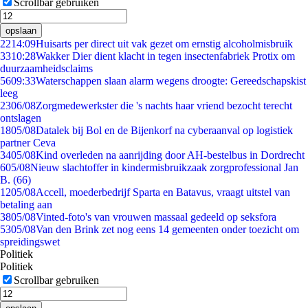
Scrollbar gebruiken
opslaan
22
14:09
Huisarts per direct uit vak gezet om ernstig alcoholmisbruik
33
10:28
Wakker Dier dient klacht in tegen insectenfabriek Protix om
duurzaamheidsclaims
56
09:33
Waterschappen slaan alarm wegens droogte: Gereedschapskist
leeg
23
06/08
Zorgmedewerkster die 's nachts haar vriend bezocht terecht
ontslagen
18
05/08
Datalek bij Bol en de Bijenkorf na cyberaanval op logistiek
partner Ceva
34
05/08
Kind overleden na aanrijding door AH-bestelbus in Dordrecht
6
05/08
Nieuw slachtoffer in kindermisbruikzaak zorgprofessional Jan
B. (66)
12
05/08
Accell, moederbedrijf Sparta en Batavus, vraagt uitstel van
betaling aan
38
05/08
Vinted-foto's van vrouwen massaal gedeeld op seksfora
53
05/08
Van den Brink zet nog eens 14 gemeenten onder toezicht om
spreidingswet
Politiek
Politiek
Scrollbar gebruiken