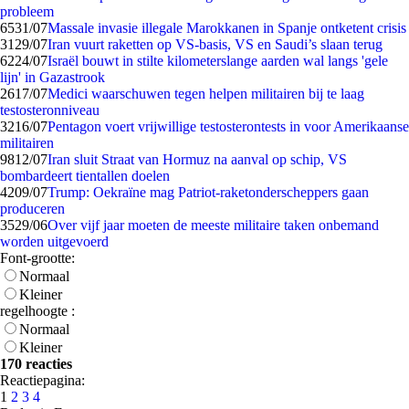
probleem
65
31/07
Massale invasie illegale Marokkanen in Spanje ontketent crisis
31
29/07
Iran vuurt raketten op VS-basis, VS en Saudi’s slaan terug
62
24/07
Israël bouwt in stilte kilometerslange aarden wal langs 'gele
lijn' in Gazastrook
26
17/07
Medici waarschuwen tegen helpen militairen bij te laag
testosteronniveau
32
16/07
Pentagon voert vrijwillige testosterontests in voor Amerikaanse
militairen
98
12/07
Iran sluit Straat van Hormuz na aanval op schip, VS
bombardeert tientallen doelen
42
09/07
Trump: Oekraïne mag Patriot-raketonderscheppers gaan
produceren
35
29/06
Over vijf jaar moeten de meeste militaire taken onbemand
worden uitgevoerd
Font-grootte:
Normaal
Kleiner
regelhoogte :
Normaal
Kleiner
170 reacties
Reactiepagina:
1
2
3
4