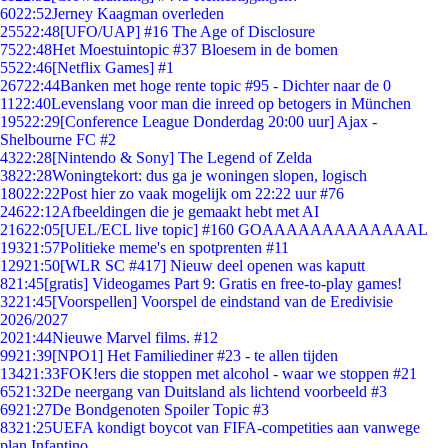
60
22:52
Jerney Kaagman overleden
255
22:48
[UFO/UAP] #16 The Age of Disclosure
75
22:48
Het Moestuintopic #37 Bloesem in de bomen
55
22:46
[Netflix Games] #1
267
22:44
Banken met hoge rente topic #95 - Dichter naar de 0
11
22:40
Levenslang voor man die inreed op betogers in München
195
22:29
[Conference League Donderdag 20:00 uur] Ajax -
Shelbourne FC #2
43
22:28
[Nintendo & Sony] The Legend of Zelda
38
22:28
Woningtekort: dus ga je woningen slopen, logisch
180
22:22
Post hier zo vaak mogelijk om 22:22 uur #76
246
22:12
Afbeeldingen die je gemaakt hebt met AI
216
22:05
[UEL/ECL live topic] #160 GOAAAAAAAAAAAAAL
193
21:57
Politieke meme's en spotprenten #11
129
21:50
[WLR SC #417] Nieuw deel openen was kaputt
8
21:45
[gratis] Videogames Part 9: Gratis en free-to-play games!
32
21:45
[Voorspellen] Voorspel de eindstand van de Eredivisie
2026/2027
20
21:44
Nieuwe Marvel films. #12
99
21:39
[NPO1] Het Familiediner #23 - te allen tijden
134
21:33
FOK!ers die stoppen met alcohol - waar we stoppen #21
65
21:32
De neergang van Duitsland als lichtend voorbeeld #3
69
21:27
De Bondgenoten Spoiler Topic #3
83
21:25
UEFA kondigt boycot van FIFA-competities aan vanwege
plan Infantino