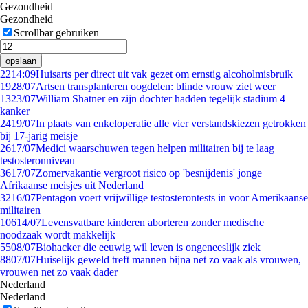
Gezondheid
Gezondheid
Scrollbar gebruiken
opslaan
22
14:09
Huisarts per direct uit vak gezet om ernstig alcoholmisbruik
19
28/07
Artsen transplanteren oogdelen: blinde vrouw ziet weer
13
23/07
William Shatner en zijn dochter hadden tegelijk stadium 4
kanker
24
19/07
In plaats van enkeloperatie alle vier verstandskiezen getrokken
bij 17-jarig meisje
26
17/07
Medici waarschuwen tegen helpen militairen bij te laag
testosteronniveau
36
17/07
Zomervakantie vergroot risico op 'besnijdenis' jonge
Afrikaanse meisjes uit Nederland
32
16/07
Pentagon voert vrijwillige testosterontests in voor Amerikaanse
militairen
106
14/07
Levensvatbare kinderen aborteren zonder medische
noodzaak wordt makkelijk
55
08/07
Biohacker die eeuwig wil leven is ongeneeslijk ziek
88
07/07
Huiselijk geweld treft mannen bijna net zo vaak als vrouwen,
vrouwen net zo vaak dader
Nederland
Nederland