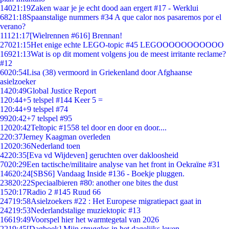
140
21:19
Zaken waar je je echt dood aan ergert #17 - Werklui
68
21:18
Spaanstalige nummers #34 A que calor nos pasaremos por el
verano?
111
21:17
[Wielrennen #616] Brennan!
270
21:15
Het enige echte LEGO-topic #45 LEGOOOOOOOOOOO
169
21:13
Wat is op dit moment volgens jou de meest irritante reclame?
#12
60
20:54
Lisa (38) vermoord in Griekenland door Afghaanse
asielzoeker
14
20:49
Global Justice Report
1
20:44
+5 telspel #144 Keer 5 =
1
20:44
+9 telspel #74
99
20:42
+7 telspel #95
120
20:42
Teltopic #1558 tel door en door en door....
2
20:37
Jerney Kaagman overleden
120
20:36
Nederland toen
42
20:35
[Eva vd Wijdeven] geruchten over dakloosheid
70
20:29
Een tactische/militaire analyse van het front in Oekraïne #31
146
20:24
[SBS6] Vandaag Inside #136 - Boekje pluggen.
238
20:22
Speciaalbieren #80: another one bites the dust
15
20:17
Radio 2 #145 Ruud 66
247
19:58
Asielzoekers #22 : Het Europese migratiepact gaat in
242
19:53
Nederlandstalige muziektopic #13
166
19:49
Voorspel hier het warmtegetal van 2026
22
19:45
[Dagboek] Mijn struggles in het dagelijks leven