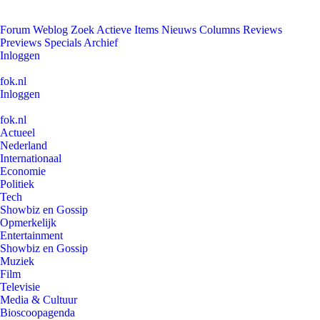
Forum
Weblog
Zoek
Actieve Items
Nieuws
Columns
Reviews
Previews
Specials
Archief
Inloggen
fok.nl
Inloggen
fok.nl
Actueel
Nederland
Internationaal
Economie
Politiek
Tech
Showbiz en Gossip
Opmerkelijk
Entertainment
Showbiz en Gossip
Muziek
Film
Televisie
Media & Cultuur
Bioscoopagenda