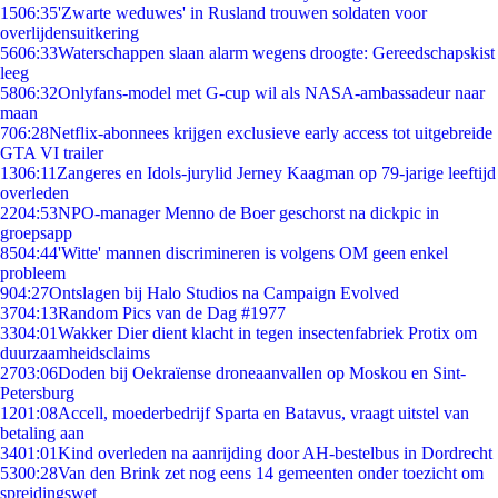
15
06:35
'Zwarte weduwes' in Rusland trouwen soldaten voor
overlijdensuitkering
56
06:33
Waterschappen slaan alarm wegens droogte: Gereedschapskist
leeg
58
06:32
Onlyfans-model met G-cup wil als NASA-ambassadeur naar
maan
7
06:28
Netflix-abonnees krijgen exclusieve early access tot uitgebreide
GTA VI trailer
13
06:11
Zangeres en Idols-jurylid Jerney Kaagman op 79-jarige leeftijd
overleden
22
04:53
NPO-manager Menno de Boer geschorst na dickpic in
groepsapp
85
04:44
'Witte' mannen discrimineren is volgens OM geen enkel
probleem
9
04:27
Ontslagen bij Halo Studios na Campaign Evolved
37
04:13
Random Pics van de Dag #1977
33
04:01
Wakker Dier dient klacht in tegen insectenfabriek Protix om
duurzaamheidsclaims
27
03:06
Doden bij Oekraïense droneaanvallen op Moskou en Sint-
Petersburg
12
01:08
Accell, moederbedrijf Sparta en Batavus, vraagt uitstel van
betaling aan
34
01:01
Kind overleden na aanrijding door AH-bestelbus in Dordrecht
53
00:28
Van den Brink zet nog eens 14 gemeenten onder toezicht om
spreidingswet