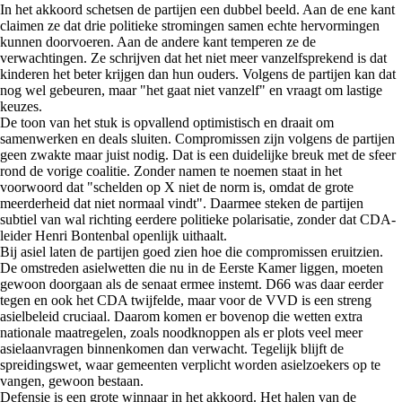
In het akkoord schetsen de partijen een dubbel beeld. Aan de ene kant
claimen ze dat drie politieke stromingen samen echte hervormingen
kunnen doorvoeren. Aan de andere kant temperen ze de
verwachtingen. Ze schrijven dat het niet meer vanzelfsprekend is dat
kinderen het beter krijgen dan hun ouders. Volgens de partijen kan dat
nog wel gebeuren, maar "het gaat niet vanzelf" en vraagt om lastige
keuzes.
De toon van het stuk is opvallend optimistisch en draait om
samenwerken en deals sluiten. Compromissen zijn volgens de partijen
geen zwakte maar juist nodig. Dat is een duidelijke breuk met de sfeer
rond de vorige coalitie. Zonder namen te noemen staat in het
voorwoord dat "schelden op X niet de norm is, omdat de grote
meerderheid dat niet normaal vindt". Daarmee steken de partijen
subtiel van wal richting eerdere politieke polarisatie, zonder dat CDA-
leider Henri Bontenbal openlijk uithaalt.
Bij asiel laten de partijen goed zien hoe die compromissen eruitzien.
De omstreden asielwetten die nu in de Eerste Kamer liggen, moeten
gewoon doorgaan als de senaat ermee instemt. D66 was daar eerder
tegen en ook het CDA twijfelde, maar voor de VVD is een streng
asielbeleid cruciaal. Daarom komen er bovenop die wetten extra
nationale maatregelen, zoals noodknoppen als er plots veel meer
asielaanvragen binnenkomen dan verwacht. Tegelijk blijft de
spreidingswet, waar gemeenten verplicht worden asielzoekers op te
vangen, gewoon bestaan.
Defensie is een grote winnaar in het akkoord. Het halen van de