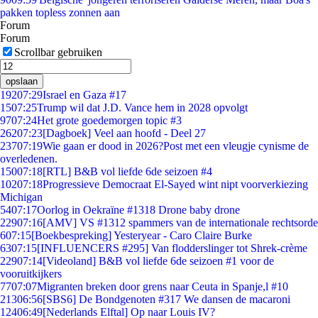
pakken topless zonnen aan
Forum
Forum
Scrollbar gebruiken
opslaan
192
07:29
Israel en Gaza #17
15
07:25
Trump wil dat J.D. Vance hem in 2028 opvolgt
97
07:24
Het grote goedemorgen topic #3
262
07:23
[Dagboek] Veel aan hoofd - Deel 27
237
07:19
Wie gaan er dood in 2026?Post met een vleugje cynisme de
overledenen.
150
07:18
[RTL] B&B vol liefde 6de seizoen #4
102
07:18
Progressieve Democraat El-Sayed wint nipt voorverkiezing
Michigan
54
07:17
Oorlog in Oekraïne #1318 Drone baby drone
229
07:16
[AMV] VS #1312 spammers van de internationale rechtsorde
6
07:15
[Boekbespreking] Yesteryear - Caro Claire Burke
63
07:15
[INFLUENCERS #295] Van flodderslinger tot Shrek-crème
229
07:14
[Videoland] B&B vol liefde 6de seizoen #1 voor de
vooruitkijkers
77
07:07
Migranten breken door grens naar Ceuta in Spanje,l #10
213
06:56
[SBS6] De Bondgenoten #317 We dansen de macaroni
124
06:49
[Nederlands Elftal] Op naar Louis IV?