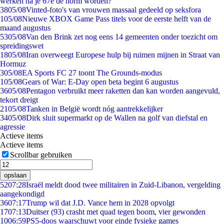
werken na je 67e de norm worden?
38
05/08
Vinted-foto's van vrouwen massaal gedeeld op seksfora
1
05/08
Nieuwe XBOX Game Pass titels voor de eerste helft van de
maand augustus
53
05/08
Van den Brink zet nog eens 14 gemeenten onder toezicht om
spreidingswet
18
05/08
Iran overweegt Europese hulp bij ruimen mijnen in Straat van
Hormuz
3
05/08
EA Sports FC 27 toont The Grounds-modus
1
05/08
Gears of War: E-Day open beta begint 6 augustus
36
05/08
Pentagon verbruikt meer raketten dan kan worden aangevuld,
tekort dreigt
21
05/08
Tanken in België wordt nóg aantrekkelijker
34
05/08
Dirk sluit supermarkt op de Wallen na golf van diefstal en
agressie
Actieve items
Actieve items
Scrollbar gebruiken
opslaan
52
07:28
Israël meldt dood twee militairen in Zuid-Libanon, vergelding
aangekondigd
36
07:17
Trump wil dat J.D. Vance hem in 2028 opvolgt
17
07:13
Duitser (93) crasht met quad tegen boom, vier gewonden
10
06:59
PS5-doos waarschuwt voor einde fysieke games