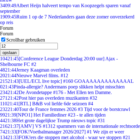
34
09:49
Albert Heijn halveert tempo van Koopzegels sparen vanaf
september
19
09:45
Ruim 1 op de 7 Nederlanders gaan deze zomer onverzekerd
op reis
Forum
Forum
Scrollbar gebruiken
opslaan
104
21:45
[Conference League Donderdag 20:00 uur] Ajax -
Shelbourne FC #2
48
21:44
Jerney Kaagman overleden
20
21:44
Nieuwe Marvel films. #12
215
21:43
[UEL/ECL live topic] #160 GOAAAAAAAAAAAAAL
0
21:43
Pinda-allergie? Andermans poep slikken helpt misschien
234
21:42
De Avondetappe #176 - Met Ellen ten Damme.
271
21:42
Post hier pas overleden muzikanten #32
110
21:41
[RTL] B&B vol liefde 6de seizoen #4
232
21:40
Tour de France femmes 2026 #3 Tijd voor de borstcrawl
99
21:39
[NPO1] Het Familiediner #23 - te allen tijden
44
21:38
Het grote dagelijkse Trump nieuws topic #31
216
21:37
[AMV] VS #1312 spammers van de internationale rechtsorde
74
21:33
[FOK!Voetbalmanager 2026/2027] #1 We zijn er weer
134
21:33
FOK!ers die stoppen met alcohol - waar we stoppen #21