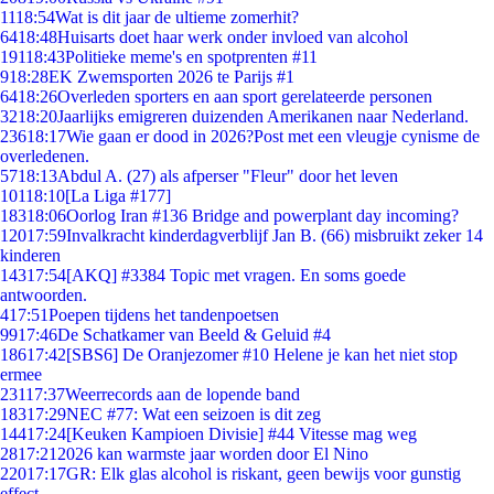
11
18:54
Wat is dit jaar de ultieme zomerhit?
64
18:48
Huisarts doet haar werk onder invloed van alcohol
191
18:43
Politieke meme's en spotprenten #11
9
18:28
EK Zwemsporten 2026 te Parijs #1
64
18:26
Overleden sporters en aan sport gerelateerde personen
32
18:20
Jaarlijks emigreren duizenden Amerikanen naar Nederland.
236
18:17
Wie gaan er dood in 2026?Post met een vleugje cynisme de
overledenen.
57
18:13
Abdul A. (27) als afperser "Fleur" door het leven
101
18:10
[La Liga #177]
183
18:06
Oorlog Iran #136 Bridge and powerplant day incoming?
120
17:59
Invalkracht kinderdagverblijf Jan B. (66) misbruikt zeker 14
kinderen
143
17:54
[AKQ] #3384 Topic met vragen. En soms goede
antwoorden.
4
17:51
Poepen tijdens het tandenpoetsen
99
17:46
De Schatkamer van Beeld & Geluid #4
186
17:42
[SBS6] De Oranjezomer #10 Helene je kan het niet stop
ermee
231
17:37
Weerrecords aan de lopende band
183
17:29
NEC #77: Wat een seizoen is dit zeg
144
17:24
[Keuken Kampioen Divisie] #44 Vitesse mag weg
28
17:21
2026 kan warmste jaar worden door El Nino
220
17:17
GR: Elk glas alcohol is riskant, geen bewijs voor gunstig
effect