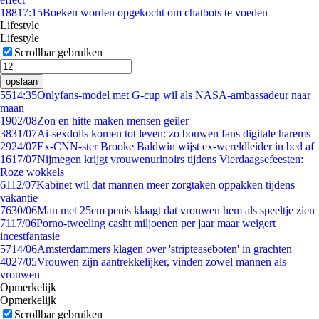
188
17:15
Boeken worden opgekocht om chatbots te voeden
Lifestyle
Lifestyle
Scrollbar gebruiken
opslaan
55
14:35
Onlyfans-model met G-cup wil als NASA-ambassadeur naar
maan
19
02/08
Zon en hitte maken mensen geiler
38
31/07
Ai-sexdolls komen tot leven: zo bouwen fans digitale harems
29
24/07
Ex-CNN-ster Brooke Baldwin wijst ex-wereldleider in bed af
16
17/07
Nijmegen krijgt vrouwenurinoirs tijdens Vierdaagsefeesten:
Roze wokkels
61
12/07
Kabinet wil dat mannen meer zorgtaken oppakken tijdens
vakantie
76
30/06
Man met 25cm penis klaagt dat vrouwen hem als speeltje zien
71
17/06
Porno-tweeling casht miljoenen per jaar maar weigert
incestfantasie
57
14/06
Amsterdammers klagen over 'stripteaseboten' in grachten
40
27/05
Vrouwen zijn aantrekkelijker, vinden zowel mannen als
vrouwen
Opmerkelijk
Opmerkelijk
Scrollbar gebruiken