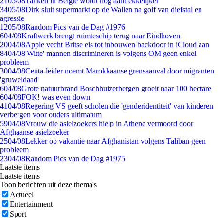
21
05/08
Tanken in België wordt nóg aantrekkelijker
34
05/08
Dirk sluit supermarkt op de Wallen na golf van diefstal en
agressie
12
05/08
Random Pics van de Dag #1976
6
04/08
Kraftwerk brengt ruimteschip terug naar Eindhoven
20
04/08
Apple vecht Britse eis tot inbouwen backdoor in iCloud aan
84
04/08
'Witte' mannen discrimineren is volgens OM geen enkel
probleem
30
04/08
Ceuta-leider noemt Marokkaanse grensaanval door migranten
'gruweldaad'
6
04/08
Grote natuurbrand Boschhuizerbergen groeit naar 100 hectare
6
04/08
FOK! was even down
41
04/08
Regering VS geeft scholen die 'genderidentiteit' van kinderen
verbergen voor ouders ultimatum
59
04/08
Vrouw die asielzoekers hielp in Athene vermoord door
Afghaanse asielzoeker
25
04/08
Lekker op vakantie naar Afghanistan volgens Taliban geen
probleem
23
04/08
Random Pics van de Dag #1975
Laatste items
Laatste items
Toon berichten uit deze thema's
Actueel
Entertainment
Sport