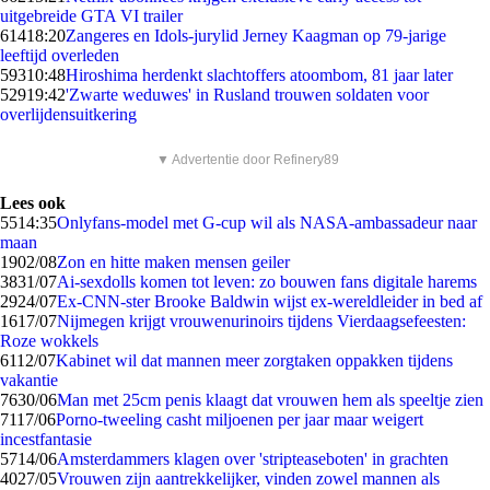
uitgebreide GTA VI trailer
614
18:20
Zangeres en Idols-jurylid Jerney Kaagman op 79-jarige
leeftijd overleden
593
10:48
Hiroshima herdenkt slachtoffers atoombom, 81 jaar later
529
19:42
'Zwarte weduwes' in Rusland trouwen soldaten voor
overlijdensuitkering
▼ Advertentie door Refinery89
Lees ook
55
14:35
Onlyfans-model met G-cup wil als NASA-ambassadeur naar
maan
19
02/08
Zon en hitte maken mensen geiler
38
31/07
Ai-sexdolls komen tot leven: zo bouwen fans digitale harems
29
24/07
Ex-CNN-ster Brooke Baldwin wijst ex-wereldleider in bed af
16
17/07
Nijmegen krijgt vrouwenurinoirs tijdens Vierdaagsefeesten:
Roze wokkels
61
12/07
Kabinet wil dat mannen meer zorgtaken oppakken tijdens
vakantie
76
30/06
Man met 25cm penis klaagt dat vrouwen hem als speeltje zien
71
17/06
Porno-tweeling casht miljoenen per jaar maar weigert
incestfantasie
57
14/06
Amsterdammers klagen over 'stripteaseboten' in grachten
40
27/05
Vrouwen zijn aantrekkelijker, vinden zowel mannen als