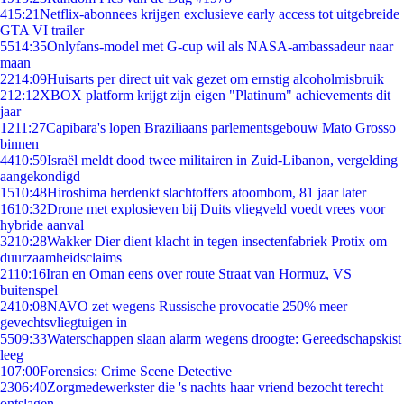
4
15:21
Netflix-abonnees krijgen exclusieve early access tot uitgebreide
GTA VI trailer
55
14:35
Onlyfans-model met G-cup wil als NASA-ambassadeur naar
maan
22
14:09
Huisarts per direct uit vak gezet om ernstig alcoholmisbruik
2
12:12
XBOX platform krijgt zijn eigen "Platinum" achievements dit
jaar
12
11:27
Capibara's lopen Braziliaans parlementsgebouw Mato Grosso
binnen
44
10:59
Israël meldt dood twee militairen in Zuid-Libanon, vergelding
aangekondigd
15
10:48
Hiroshima herdenkt slachtoffers atoombom, 81 jaar later
16
10:32
Drone met explosieven bij Duits vliegveld voedt vrees voor
hybride aanval
32
10:28
Wakker Dier dient klacht in tegen insectenfabriek Protix om
duurzaamheidsclaims
21
10:16
Iran en Oman eens over route Straat van Hormuz, VS
buitenspel
24
10:08
NAVO zet wegens Russische provocatie 250% meer
gevechtsvliegtuigen in
55
09:33
Waterschappen slaan alarm wegens droogte: Gereedschapskist
leeg
1
07:00
Forensics: Crime Scene Detective
23
06:40
Zorgmedewerkster die 's nachts haar vriend bezocht terecht
ontslagen