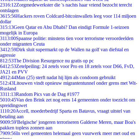
23
16:12
Zorgmedewerkster die 's nachts haar vriend bezocht terecht
ontslagen
36
15:56
Hackers roven Coldcard-bitcoinwallets leeg voor 114 miljoen
dollar
3
15:13
Geen Qatar en Abu Dhabi? Dan eindigt Formule 1-seizoen
mogelijk in Europa
31
13:00
Spaanse politie: minstens tien voor terrorisme veroordeelden
onder migranten Ceuta
34
12:59
Dirk sluit supermarkt op de Wallen na golf van diefstal en
agressie
8
12:53
The Division Resurgence nu gratis op pc
64
12:53
Zetelpeiling: 24 zetels voor Pro en 18 zetels voor D66, FvD,
JA21 en PVV
49
12:44
Man (25) sterft nadat hij lijm als condoom gebruikt
5
12:43
Litouwen vindt opnieuw migrantentunnel onder grens met Wit-
Rusland
33
11:13
Random Pics van de Dag #1977
50
10:45
Van den Brink zet nog eens 14 gemeenten onder toezicht om
spreidingswet
11
10:20
Accell, moederbedrijf Sparta en Batavus, vraagt uitstel van
betaling aan
90
09:59
'Belgische' jongeren terroriseren Galderse Meren, maar Boa's
pakken topless zonnen aan
79
09:56
In veel gemeenten helemaal geen vuurwerk meer met oud en
nieuw