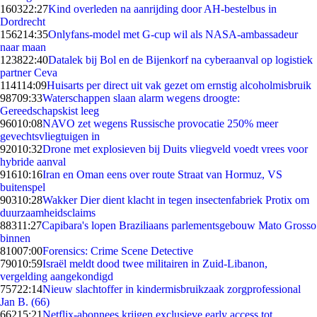
1603
22:27
Kind overleden na aanrijding door AH-bestelbus in
Dordrecht
1562
14:35
Onlyfans-model met G-cup wil als NASA-ambassadeur
naar maan
1238
22:40
Datalek bij Bol en de Bijenkorf na cyberaanval op logistiek
partner Ceva
1141
14:09
Huisarts per direct uit vak gezet om ernstig alcoholmisbruik
987
09:33
Waterschappen slaan alarm wegens droogte:
Gereedschapskist leeg
960
10:08
NAVO zet wegens Russische provocatie 250% meer
gevechtsvliegtuigen in
920
10:32
Drone met explosieven bij Duits vliegveld voedt vrees voor
hybride aanval
916
10:16
Iran en Oman eens over route Straat van Hormuz, VS
buitenspel
903
10:28
Wakker Dier dient klacht in tegen insectenfabriek Protix om
duurzaamheidsclaims
883
11:27
Capibara's lopen Braziliaans parlementsgebouw Mato Grosso
binnen
810
07:00
Forensics: Crime Scene Detective
790
10:59
Israël meldt dood twee militairen in Zuid-Libanon,
vergelding aangekondigd
757
22:14
Nieuw slachtoffer in kindermisbruikzaak zorgprofessional
Jan B. (66)
662
15:21
Netflix-abonnees krijgen exclusieve early access tot