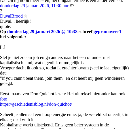
Dat zal hij nooit meer leren; het omgaan ermee is een ander verhaal.
donderdag 29 januari 2026, 11:30 uur
#7
2
DuvalBrood
Duval... heerlijk!
quote:
Op
donderdag 29 januari 2026 @ 10:38
schreef
gepromoveerT
het volgende:
[..]
Stel je niet zo aan joh en ga anders naar het een of ander niet
kapitalistisch land, wat eigenlijk onmogelijk is.
Vroeger dacht ik ook zo, totdat ik erachter kwam (veel te laat eigenlijk)
dat:
"if you cann't beat them, join them" en dat heeft mij geen windeieren
gelegd.
Eerst maar even Don Quichot lezen: Het uittreksel hieronder kan ook
foto
https://geschiedenisblog.nl/don-quichot/
Scheelt je allemaal een hoop energie enne, ja, de wereld zit oneerlijk in
elkaar; deal with it.
Kapitalisme werkt uitstekend. Er is geen beter systeem in de