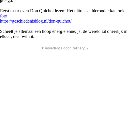
gelegd.
Eerst maar even Don Quichot lezen: Het uittreksel hieronder kan ook
foto
https://geschiedenisblog.nl/don-quichot/
Scheelt je allemaal een hoop energie enne, ja, de wereld zit oneerlijk in
elkaar; deal with it.
▼ Advertentie door Refinery89