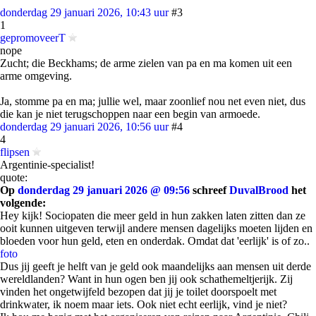
donderdag 29 januari 2026, 10:43 uur
#3
1
gepromoveerT
nope
Zucht; die Beckhams; de arme zielen van pa en ma komen uit een
arme omgeving.
Ja, stomme pa en ma; jullie wel, maar zoonlief nou net even niet, dus
die kan je niet terugschoppen naar een begin van armoede.
donderdag 29 januari 2026, 10:56 uur
#4
4
flipsen
Argentinie-specialist!
quote:
Op
donderdag 29 januari 2026 @ 09:56
schreef
DuvalBrood
het
volgende:
Hey kijk! Sociopaten die meer geld in hun zakken laten zitten dan ze
ooit kunnen uitgeven terwijl andere mensen dagelijks moeten lijden en
bloeden voor hun geld, eten en onderdak. Omdat dat 'eerlijk' is of zo..
foto
Dus jij geeft je helft van je geld ook maandelijks aan mensen uit derde
wereldlanden? Want in hun ogen ben jij ook schathemeltjerijk. Zij
vinden het ongetwijfeld bezopen dat jij je toilet doorspoelt met
drinkwater, ik noem maar iets. Ook niet echt eerlijk, vind je niet?