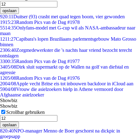
opslaan
9
20:11
Duitser (93) crasht met quad tegen boom, vier gewonden
19
15:23
Random Pics van de Dag #1978
55
14:35
Onlyfans-model met G-cup wil als NASA-ambassadeur naar
maan
12
11:27
Capibara's lopen Braziliaans parlementsgebouw Mato Grosso
binnen
23
06:40
Zorgmedewerkster die 's nachts haar vriend bezocht terecht
ontslagen
33
00:35
Random Pics van de Dag #1977
34
05/08
Dirk sluit supermarkt op de Wallen na golf van diefstal en
agressie
12
05/08
Random Pics van de Dag #1976
20
04/08
Apple vecht Britse eis tot inbouwen backdoor in iCloud aan
59
04/08
Vrouw die asielzoekers hielp in Athene vermoord door
Afghaanse asielzoeker
Showbiz
Showbiz
Scrollbar gebruiken
opslaan
8
20:40
NPO-manager Menno de Boer geschorst na dickpic in
groepsapp