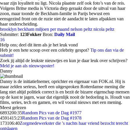
waar zijn loyaliteit nu ligt. Nicola plaatste zelf ook foto’s van de reis.
Volgens Britse media is Victoria diep geraakt door de uitval van haar
zoon, maar toonde de Beckham-familie in Parijs bewust een
eensgezind front om de ruzie niet de aandacht te laten afpakken van
haar onderscheiding.
brooklyn beckham
miljoen per maand
nelson peltz
nicola peltz
Submitter:
123Fokker
Bron:
Daily Mail
16
Help ons; deel dit item als je het leuk vond
Heb je een hete scoop over een celebrity gespot?
Tip ons dan via de
submit!
Zoek jij altijd de leukste nieuwtjes en kun je daar leuk over schrijven?
Meld je aan als nieuwsposter!
Danny
Danny is de initiatiefnemer, oprichter en eigenaar van FOK.nl. Hij is
maar zelden serieus, heeft een uitgesproken Rotterdamse mening die
lang niet altijd politiek correct is en bezit de bizarre eigenschap mensen
op de kast te jagen, waar dat eigenlijk nooit de bedoeling is. Houdt van
films, series, tech en gamen, en wil vooral nieuws met een mening.
Meest gelezen
68932
00:35
Random Pics van de Dag #1977
45914
15:23
Random Pics van de Dag #1978
1731
06:40
Zorgmedewerkster die 's nachts haar vriend bezocht terecht
ontslagen