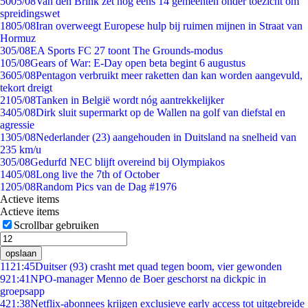
50
05/08
Van den Brink zet nog eens 14 gemeenten onder toezicht om
spreidingswet
18
05/08
Iran overweegt Europese hulp bij ruimen mijnen in Straat van
Hormuz
3
05/08
EA Sports FC 27 toont The Grounds-modus
1
05/08
Gears of War: E-Day open beta begint 6 augustus
36
05/08
Pentagon verbruikt meer raketten dan kan worden aangevuld,
tekort dreigt
21
05/08
Tanken in België wordt nóg aantrekkelijker
34
05/08
Dirk sluit supermarkt op de Wallen na golf van diefstal en
agressie
13
05/08
Nederlander (23) aangehouden in Duitsland na snelheid van
235 km/u
3
05/08
Gedurfd NEC blijft overeind bij Olympiakos
14
05/08
Long live the 7th of October
12
05/08
Random Pics van de Dag #1976
Actieve items
Actieve items
Scrollbar gebruiken
opslaan
11
21:45
Duitser (93) crasht met quad tegen boom, vier gewonden
9
21:41
NPO-manager Menno de Boer geschorst na dickpic in
groepsapp
4
21:38
Netflix-abonnees krijgen exclusieve early access tot uitgebreide