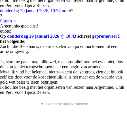
Ik hou me bezig met het organiseren van reizen naar Argentinie, Chili
en Peru voor Tipica Reizen.
donderdag 29 januari 2026, 10:57 uur
#5
2
flipsen
Argentinie-specialist!
quote:
Op
donderdag 29 januari 2026 @ 10:43
schreef
gepromoveerT
het volgende:
Zucht; die Beckhams; de arme zielen van pa en ma komen uit een
arme omgeving.
Ja, stomme pa en ma; jullie wel, maar zoonlief nou net even niet, dus
die kan je niet terugschoppen naar een begin van armoede.
Mwa, ik vind het helemaal niet zo slecht dat ze graag zien dat hij ook
zelf iets doet voor de kost eigenlijk, al is het maar om de waarde van
geld wat beter te leren begrijpen.
Ik hou me bezig met het organiseren van reizen naar Argentinie, Chili
en Peru voor Tipica Reizen.
▼ Advertentie door Refinery89