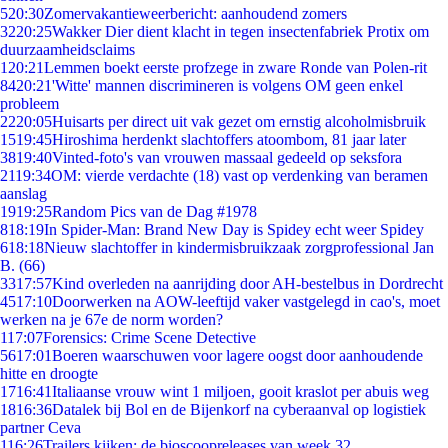
5
20:30
Zomervakantieweerbericht: aanhoudend zomers
32
20:25
Wakker Dier dient klacht in tegen insectenfabriek Protix om
duurzaamheidsclaims
1
20:21
Lemmen boekt eerste profzege in zware Ronde van Polen-rit
84
20:21
'Witte' mannen discrimineren is volgens OM geen enkel
probleem
22
20:05
Huisarts per direct uit vak gezet om ernstig alcoholmisbruik
15
19:45
Hiroshima herdenkt slachtoffers atoombom, 81 jaar later
38
19:40
Vinted-foto's van vrouwen massaal gedeeld op seksfora
21
19:34
OM: vierde verdachte (18) vast op verdenking van beramen
aanslag
19
19:25
Random Pics van de Dag #1978
8
18:19
In Spider-Man: Brand New Day is Spidey echt weer Spidey
6
18:18
Nieuw slachtoffer in kindermisbruikzaak zorgprofessional Jan
B. (66)
33
17:57
Kind overleden na aanrijding door AH-bestelbus in Dordrecht
45
17:10
Doorwerken na AOW-leeftijd vaker vastgelegd in cao's, moet
werken na je 67e de norm worden?
1
17:07
Forensics: Crime Scene Detective
56
17:01
Boeren waarschuwen voor lagere oogst door aanhoudende
hitte en droogte
17
16:41
Italiaanse vrouw wint 1 miljoen, gooit kraslot per abuis weg
18
16:36
Datalek bij Bol en de Bijenkorf na cyberaanval op logistiek
partner Ceva
1
16:26
Trailers kijken: de bioscoopreleases van week 32