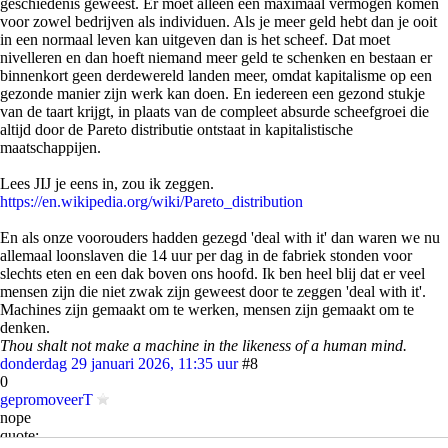
geschiedenis geweest. Er moet alleen een maximaal vermogen komen
voor zowel bedrijven als individuen. Als je meer geld hebt dan je ooit
in een normaal leven kan uitgeven dan is het scheef. Dat moet
nivelleren en dan hoeft niemand meer geld te schenken en bestaan er
binnenkort geen derdewereld landen meer, omdat kapitalisme op een
gezonde manier zijn werk kan doen. En iedereen een gezond stukje
van de taart krijgt, in plaats van de compleet absurde scheefgroei die
altijd door de Pareto distributie ontstaat in kapitalistische
maatschappijen.
Lees JIJ je eens in, zou ik zeggen.
https://en.wikipedia.org/wiki/Pareto_distribution
En als onze voorouders hadden gezegd 'deal with it' dan waren we nu
allemaal loonslaven die 14 uur per dag in de fabriek stonden voor
slechts eten en een dak boven ons hoofd. Ik ben heel blij dat er veel
mensen zijn die niet zwak zijn geweest door te zeggen 'deal with it'.
Machines zijn gemaakt om te werken, mensen zijn gemaakt om te
denken.
Thou shalt not make a machine in the likeness of a human mind.
donderdag 29 januari 2026, 11:35 uur
#8
0
gepromoveerT
nope
quote: