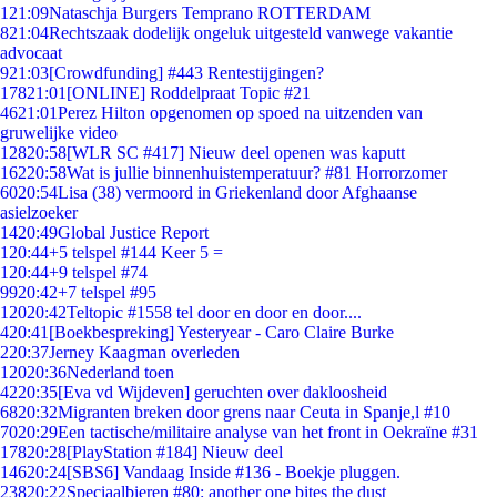
1
21:09
Nataschja Burgers Temprano ROTTERDAM
8
21:04
Rechtszaak dodelijk ongeluk uitgesteld vanwege vakantie
advocaat
9
21:03
[Crowdfunding] #443 Rentestijgingen?
178
21:01
[ONLINE] Roddelpraat Topic #21
46
21:01
Perez Hilton opgenomen op spoed na uitzenden van
gruwelijke video
128
20:58
[WLR SC #417] Nieuw deel openen was kaputt
162
20:58
Wat is jullie binnenhuistemperatuur? #81 Horrorzomer
60
20:54
Lisa (38) vermoord in Griekenland door Afghaanse
asielzoeker
14
20:49
Global Justice Report
1
20:44
+5 telspel #144 Keer 5 =
1
20:44
+9 telspel #74
99
20:42
+7 telspel #95
120
20:42
Teltopic #1558 tel door en door en door....
4
20:41
[Boekbespreking] Yesteryear - Caro Claire Burke
2
20:37
Jerney Kaagman overleden
120
20:36
Nederland toen
42
20:35
[Eva vd Wijdeven] geruchten over dakloosheid
68
20:32
Migranten breken door grens naar Ceuta in Spanje,l #10
70
20:29
Een tactische/militaire analyse van het front in Oekraïne #31
178
20:28
[PlayStation #184] Nieuw deel
146
20:24
[SBS6] Vandaag Inside #136 - Boekje pluggen.
238
20:22
Speciaalbieren #80: another one bites the dust