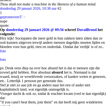
Thou shalt not make a machine in the likeness of a human mind.
donderdag 29 januari 2026, 10:38 uur
#2
1
gepromoveerT
nope
quote:
Op
donderdag 29 januari 2026 @ 09:56
schreef
DuvalBrood
het
volgende:
Hey kijk! Sociopaten die meer geld in hun zakken laten zitten dan ze
ooit kunnen uitgeven terwijl andere mensen dagelijks moeten lijden en
bloeden voor hun geld, eten en onderdak. Omdat dat 'eerlijk' is of zo..
foto
foto
ps: Denk eens diep na over hoe absurd het is dat er mensen zijn die
zoveel geld hebben. Hoe absoluut
absurd
het is. Niemand is dat
waard, tenzij ze wereldvrede veroorzaken, of kanker weten te genezen,
etc.. Letterlijk 1 persoon per generatie dus.
Stel je niet zo aan joh en ga anders naar het een of ander niet
kapitalistisch land, wat eigenlijk onmogelijk is.
Vroeger dacht ik ook zo, totdat ik erachter kwam (veel te laat eigenlijk)
dat:
"if you cann't beat them, join them" en dat heeft mij geen windeieren