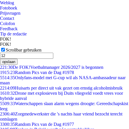
Weblog
Fotoboek
Prijsvragen
Contact
Colofon
Feedback
Tip de redactie
FOK!
FOK!
Scrollbar gebruiken
opslaan
2
21:30
De FOK!Voetbalmanager 2026/2027 is begonnen
19
15:23
Random Pics van de Dag #1978
55
14:35
Onlyfans-model met G-cup wil als NASA-ambassadeur naar
maan
22
14:09
Huisarts per direct uit vak gezet om ernstig alcoholmisbruik
16
10:32
Drone met explosieven bij Duits vliegveld voedt vrees voor
hybride aanval
55
09:33
Waterschappen slaan alarm wegens droogte: Gereedschapskist
leeg
23
06:40
Zorgmedewerkster die 's nachts haar vriend bezocht terecht
ontslagen
33
00:35
Random Pics van de Dag #1977