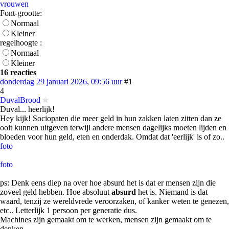
vrouwen
Font-grootte:
Normaal
Kleiner
regelhoogte :
Normaal
Kleiner
16 reacties
donderdag 29 januari 2026, 09:56 uur
#1
4
DuvalBrood
Duval... heerlijk!
Hey kijk! Sociopaten die meer geld in hun zakken laten zitten dan ze
ooit kunnen uitgeven terwijl andere mensen dagelijks moeten lijden en
bloeden voor hun geld, eten en onderdak. Omdat dat 'eerlijk' is of zo..
foto
foto
ps: Denk eens diep na over hoe absurd het is dat er mensen zijn die
zoveel geld hebben. Hoe absoluut
absurd
het is. Niemand is dat
waard, tenzij ze wereldvrede veroorzaken, of kanker weten te genezen,
etc.. Letterlijk 1 persoon per generatie dus.
Machines zijn gemaakt om te werken, mensen zijn gemaakt om te
denken.