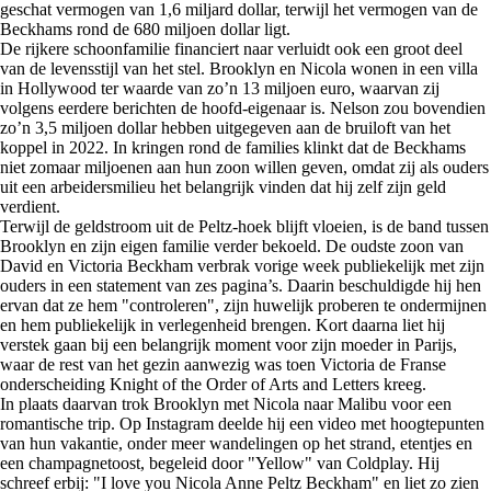
geschat vermogen van 1,6 miljard dollar, terwijl het vermogen van de
Beckhams rond de 680 miljoen dollar ligt.
De rijkere schoonfamilie financiert naar verluidt ook een groot deel
van de levensstijl van het stel. Brooklyn en Nicola wonen in een villa
in Hollywood ter waarde van zo’n 13 miljoen euro, waarvan zij
volgens eerdere berichten de hoofd-eigenaar is. Nelson zou bovendien
zo’n 3,5 miljoen dollar hebben uitgegeven aan de bruiloft van het
koppel in 2022. In kringen rond de families klinkt dat de Beckhams
niet zomaar miljoenen aan hun zoon willen geven, omdat zij als ouders
uit een arbeidersmilieu het belangrijk vinden dat hij zelf zijn geld
verdient.
Terwijl de geldstroom uit de Peltz-hoek blijft vloeien, is de band tussen
Brooklyn en zijn eigen familie verder bekoeld. De oudste zoon van
David en Victoria Beckham verbrak vorige week publiekelijk met zijn
ouders in een statement van zes pagina’s. Daarin beschuldigde hij hen
ervan dat ze hem "controleren", zijn huwelijk proberen te ondermijnen
en hem publiekelijk in verlegenheid brengen. Kort daarna liet hij
verstek gaan bij een belangrijk moment voor zijn moeder in Parijs,
waar de rest van het gezin aanwezig was toen Victoria de Franse
onderscheiding Knight of the Order of Arts and Letters kreeg.
In plaats daarvan trok Brooklyn met Nicola naar Malibu voor een
romantische trip. Op Instagram deelde hij een video met hoogtepunten
van hun vakantie, onder meer wandelingen op het strand, etentjes en
een champagnetoost, begeleid door "Yellow" van Coldplay. Hij
schreef erbij: "I love you Nicola Anne Peltz Beckham" en liet zo zien