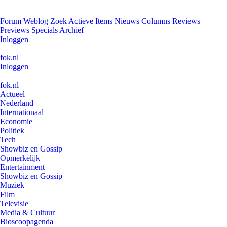
Forum
Weblog
Zoek
Actieve Items
Nieuws
Columns
Reviews
Previews
Specials
Archief
Inloggen
fok.nl
Inloggen
fok.nl
Actueel
Nederland
Internationaal
Economie
Politiek
Tech
Showbiz en Gossip
Opmerkelijk
Entertainment
Showbiz en Gossip
Muziek
Film
Televisie
Media & Cultuur
Bioscoopagenda