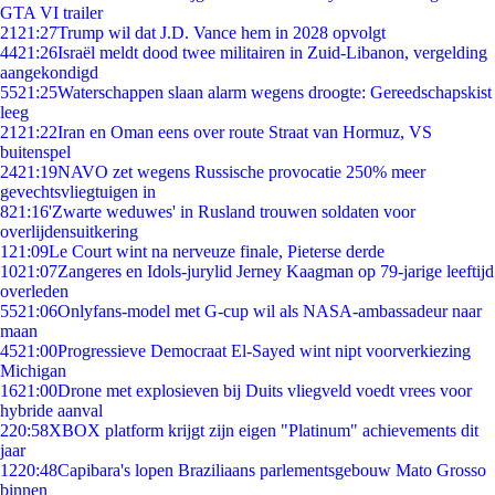
GTA VI trailer
21
21:27
Trump wil dat J.D. Vance hem in 2028 opvolgt
44
21:26
Israël meldt dood twee militairen in Zuid-Libanon, vergelding
aangekondigd
55
21:25
Waterschappen slaan alarm wegens droogte: Gereedschapskist
leeg
21
21:22
Iran en Oman eens over route Straat van Hormuz, VS
buitenspel
24
21:19
NAVO zet wegens Russische provocatie 250% meer
gevechtsvliegtuigen in
8
21:16
'Zwarte weduwes' in Rusland trouwen soldaten voor
overlijdensuitkering
1
21:09
Le Court wint na nerveuze finale, Pieterse derde
10
21:07
Zangeres en Idols-jurylid Jerney Kaagman op 79-jarige leeftijd
overleden
55
21:06
Onlyfans-model met G-cup wil als NASA-ambassadeur naar
maan
45
21:00
Progressieve Democraat El-Sayed wint nipt voorverkiezing
Michigan
16
21:00
Drone met explosieven bij Duits vliegveld voedt vrees voor
hybride aanval
2
20:58
XBOX platform krijgt zijn eigen "Platinum" achievements dit
jaar
12
20:48
Capibara's lopen Braziliaans parlementsgebouw Mato Grosso
binnen