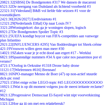
208
21:32
[SBS6] De Bondgenoten #317 We dansen de macaroni
65
21:32
De neergang van Duitsland als lichtend voorbeeld #3
223
21:31
[Videoland] B&B vol liefde 6de seizoen #1 voor de
vooruitkijkers
24
21:30
[2026/2027] Eredivisietoto #1
123
21:29
[Nederlands Elftal] Op naar Louis IV?
33
21:28
Woningtekort: dus ga je woningen slopen, logisch
69
21:27
De Bondgenoten Spoiler Topic #3
83
21:25
UEFA kondigt boycot van FIFA-competities aan vanwege
plan Infantino
29
21:22
[INFLUENCERS #295] Van flodderslinger tot Shrek-crème
4
21:19
Vrouwen willen geen man meer #30
140
21:19
Zaken waar je je echt dood aan ergert #17 - Werklui
68
21:18
Spaanstalige nummers #34 A que calor nos pasaremos por el
verano?
47
21:17
Oorlog in Oekraïne #1318 Drone baby drone
111
21:17
[Wielrennen #616] Brennan!
88
21:16
NPO-manager Menno de Boer (47) op non-actief stuurde
dick-pic rond
270
21:15
Het enige echte LEGO-topic #45 LEGOOOOOOOOOOO
169
21:13
Wat is op dit moment volgens jou de meest irritante reclame?
#12
98
21:12
Progressieve Democraat El-Sayed wint nipt voorverkiezing
Michigan
13
21:12
Hoe ga jij om met een relatiebreuk?