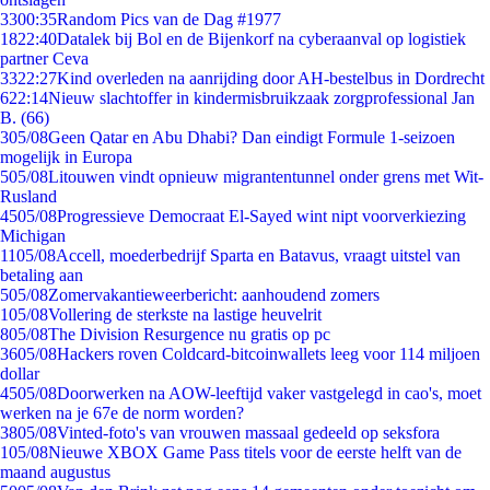
33
00:35
Random Pics van de Dag #1977
18
22:40
Datalek bij Bol en de Bijenkorf na cyberaanval op logistiek
partner Ceva
33
22:27
Kind overleden na aanrijding door AH-bestelbus in Dordrecht
6
22:14
Nieuw slachtoffer in kindermisbruikzaak zorgprofessional Jan
B. (66)
3
05/08
Geen Qatar en Abu Dhabi? Dan eindigt Formule 1-seizoen
mogelijk in Europa
5
05/08
Litouwen vindt opnieuw migrantentunnel onder grens met Wit-
Rusland
45
05/08
Progressieve Democraat El-Sayed wint nipt voorverkiezing
Michigan
11
05/08
Accell, moederbedrijf Sparta en Batavus, vraagt uitstel van
betaling aan
5
05/08
Zomervakantieweerbericht: aanhoudend zomers
1
05/08
Vollering de sterkste na lastige heuvelrit
8
05/08
The Division Resurgence nu gratis op pc
36
05/08
Hackers roven Coldcard-bitcoinwallets leeg voor 114 miljoen
dollar
45
05/08
Doorwerken na AOW-leeftijd vaker vastgelegd in cao's, moet
werken na je 67e de norm worden?
38
05/08
Vinted-foto's van vrouwen massaal gedeeld op seksfora
1
05/08
Nieuwe XBOX Game Pass titels voor de eerste helft van de
maand augustus