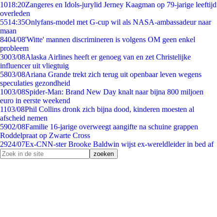
10
18:20
Zangeres en Idols-jurylid Jerney Kaagman op 79-jarige leeftijd
overleden
55
14:35
Onlyfans-model met G-cup wil als NASA-ambassadeur naar
maan
84
04/08
'Witte' mannen discrimineren is volgens OM geen enkel
probleem
30
03/08
Alaska Airlines heeft er genoeg van en zet Christelijke
influencer uit vliegtuig
58
03/08
Ariana Grande trekt zich terug uit openbaar leven wegens
speculaties gezondheid
10
03/08
Spider-Man: Brand New Day knalt naar bijna 800 miljoen
euro in eerste weekend
11
03/08
Phil Collins dronk zich bijna dood, kinderen moesten al
afscheid nemen
59
02/08
Familie 16-jarige overweegt aangifte na schuine grappen
Roddelpraat op Zwarte Cross
29
24/07
Ex-CNN-ster Brooke Baldwin wijst ex-wereldleider in bed af