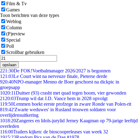
Film & Tv
Games
Toon berichten van deze types
Weblog
Column
(P)review
Special
Poll
Scrollbar gebruiken
opslaan
2
21:30
De FOK!Voetbalmanager 2026/2027 is begonnen
1
21:03
Le Court wint na nerveuze finale, Pieterse derde
9
20:40
NPO-manager Menno de Boer geschorst na dickpic in
groepsapp
10
20:11
Duitser (93) crasht met quad tegen boom, vier gewonden
21
20:03
Trump wil dat J.D. Vance hem in 2028 opvolgt
1
19:50
Lemmen boekt eerste profzege in zware Ronde van Polen-rit
8
19:42
'Zwarte weduwes' in Rusland trouwen soldaten voor
overlijdensuitkering
10
18:20
Zangeres en Idols-jurylid Jerney Kaagman op 79-jarige leeftijd
overleden
1
16:00
Trailers kijken: de bioscoopreleases van week 32
19
15:23
Random Pics van de Dag #1978