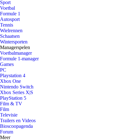
Sport
Voetbal
Formule 1
Autosport
Tennis
Wielrennen
Schaatsen
Wintersporten
Managerspelen
Voetbalmanager
Formule 1-manager
Games
PC
Playstation 4
Xbox One
Nintendo Switch
Xbox Series X|S
PlayStation 5
Film & TV
Film
Televisie
Trailers en Videos
Bioscoopagenda
Forum
Meer