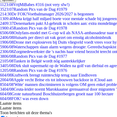
11
23:08
VrijMiBabes #316 (not very sfw!)
35
23:07
Random Pics van de Dag #1979
2
14:30
De FOK!Voetbalmanager 2026/2027 is begonnen
13
09:40
Meta krijgt half miljard boete voor mentale schade bij jongeren
24
09:37
Denemarken pakt AI-gebruik in scholen aan: extra mondeling
19
00:45
Random Pics van de Dag #1978
65
06/08
Onlyfans-model met G-cup wil als NASA-ambassadeur naar 
24
06/08
Huisarts per direct uit vak gezet om ernstig alcoholmisbruik
19
06/08
Drone met explosieven bij Duits vliegveld voedt vrees voor hy
59
06/08
Waterschappen slaan alarm wegens droogte: Gereedschapskist
23
06/08
Zorgmedewerkster die 's nachts haar vriend bezocht terecht on
38
06/08
Random Pics van de Dag #1977
21
05/08
Tanken in België wordt nóg aantrekkelijker
34
05/08
Dirk sluit supermarkt op de Wallen na golf van diefstal en agre
12
05/08
Random Pics van de Dag #1976
6
04/08
Kraftwerk brengt ruimteschip terug naar Eindhoven
20
04/08
Apple vecht Britse eis tot inbouwen backdoor in iCloud aan
85
04/08
'Witte' mannen discrimineren is volgens OM geen enkel probl
34
04/08
Ceuta-leider noemt Marokkaanse grensaanval door migranten 
6
04/08
Grote natuurbrand Boschhuizerbergen groeit naar 100 hectare
6
04/08
FOK! was even down
Laatste items
Laatste items
Toon berichten uit deze thema's