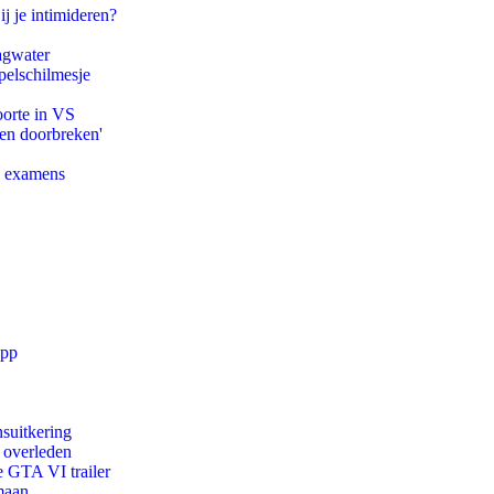
ij je intimideren?
agwater
pelschilmesje
oorte in VS
pen doorbreken'
e examens
app
suitkering
d overleden
e GTA VI trailer
maan