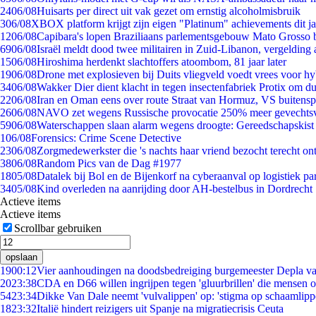
24
06/08
Huisarts per direct uit vak gezet om ernstig alcoholmisbruik
3
06/08
XBOX platform krijgt zijn eigen "Platinum" achievements dit ja
12
06/08
Capibara's lopen Braziliaans parlementsgebouw Mato Grosso 
69
06/08
Israël meldt dood twee militairen in Zuid-Libanon, vergeldin
15
06/08
Hiroshima herdenkt slachtoffers atoombom, 81 jaar later
19
06/08
Drone met explosieven bij Duits vliegveld voedt vrees voor hy
34
06/08
Wakker Dier dient klacht in tegen insectenfabriek Protix om 
22
06/08
Iran en Oman eens over route Straat van Hormuz, VS buitensp
26
06/08
NAVO zet wegens Russische provocatie 250% meer gevechtsvl
59
06/08
Waterschappen slaan alarm wegens droogte: Gereedschapskist
1
06/08
Forensics: Crime Scene Detective
23
06/08
Zorgmedewerkster die 's nachts haar vriend bezocht terecht on
38
06/08
Random Pics van de Dag #1977
18
05/08
Datalek bij Bol en de Bijenkorf na cyberaanval op logistiek pa
34
05/08
Kind overleden na aanrijding door AH-bestelbus in Dordrecht
Actieve items
Actieve items
Scrollbar gebruiken
opslaan
19
00:12
Vier aanhoudingen na doodsbedreiging burgemeester Depla v
20
23:38
CDA en D66 willen ingrijpen tegen 'gluurbrillen' die mensen 
54
23:34
Dikke Van Dale neemt 'vulvalippen' op: 'stigma op schaamlip
18
23:32
Italië hindert reizigers uit Spanje na migratiecrisis Ceuta