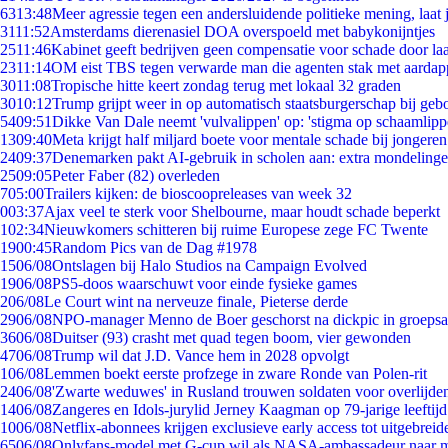
63
13:48
Meer agressie tegen een andersluidende politieke mening, laat j
31
11:52
Amsterdams dierenasiel DOA overspoeld met babykonijntjes
25
11:46
Kabinet geeft bedrijven geen compensatie voor schade door la
23
11:14
OM eist TBS tegen verwarde man die agenten stak met aardap
30
11:08
Tropische hitte keert zondag terug met lokaal 32 graden
30
10:12
Trump grijpt weer in op automatisch staatsburgerschap bij geb
54
09:51
Dikke Van Dale neemt 'vulvalippen' op: 'stigma op schaamlip
13
09:40
Meta krijgt half miljard boete voor mentale schade bij jongeren
24
09:37
Denemarken pakt AI-gebruik in scholen aan: extra mondeling
25
09:05
Peter Faber (82) overleden
7
05:00
Trailers kijken: de bioscoopreleases van week 32
0
03:37
Ajax veel te sterk voor Shelbourne, maar houdt schade beperkt
1
02:34
Nieuwkomers schitteren bij ruime Europese zege FC Twente
19
00:45
Random Pics van de Dag #1978
15
06/08
Ontslagen bij Halo Studios na Campaign Evolved
19
06/08
PS5-doos waarschuwt voor einde fysieke games
2
06/08
Le Court wint na nerveuze finale, Pieterse derde
29
06/08
NPO-manager Menno de Boer geschorst na dickpic in groeps
36
06/08
Duitser (93) crasht met quad tegen boom, vier gewonden
47
06/08
Trump wil dat J.D. Vance hem in 2028 opvolgt
1
06/08
Lemmen boekt eerste profzege in zware Ronde van Polen-rit
24
06/08
'Zwarte weduwes' in Rusland trouwen soldaten voor overlijden
14
06/08
Zangeres en Idols-jurylid Jerney Kaagman op 79-jarige leeftij
10
06/08
Netflix-abonnees krijgen exclusieve early access tot uitgebreid
65
06/08
Onlyfans-model met G-cup wil als NASA-ambassadeur naar 