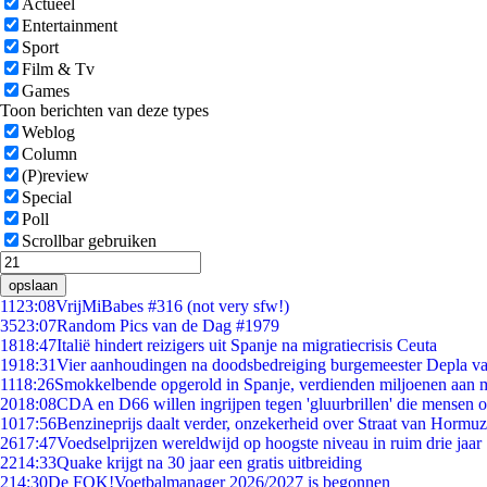
Actueel
Entertainment
Sport
Film & Tv
Games
Toon berichten van deze types
Weblog
Column
(P)review
Special
Poll
Scrollbar gebruiken
opslaan
11
23:08
VrijMiBabes #316 (not very sfw!)
35
23:07
Random Pics van de Dag #1979
18
18:47
Italië hindert reizigers uit Spanje na migratiecrisis Ceuta
19
18:31
Vier aanhoudingen na doodsbedreiging burgemeester Depla v
11
18:26
Smokkelbende opgerold in Spanje, verdienden miljoenen aan 
20
18:08
CDA en D66 willen ingrijpen tegen 'gluurbrillen' die mensen 
10
17:56
Benzineprijs daalt verder, onzekerheid over Straat van Hormuz 
26
17:47
Voedselprijzen wereldwijd op hoogste niveau in ruim drie jaar
22
14:33
Quake krijgt na 30 jaar een gratis uitbreiding
2
14:30
De FOK!Voetbalmanager 2026/2027 is begonnen