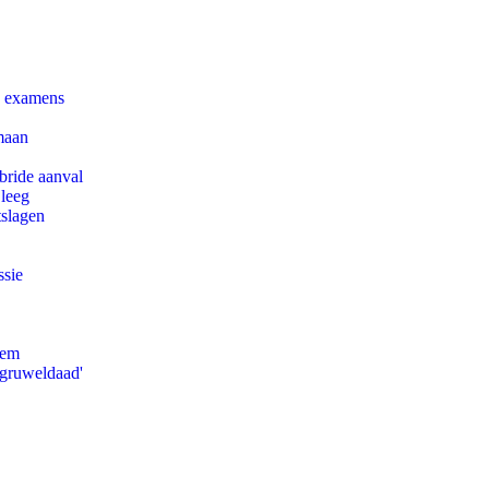
e examens
maan
bride aanval
 leeg
tslagen
ssie
eem
'gruweldaad'