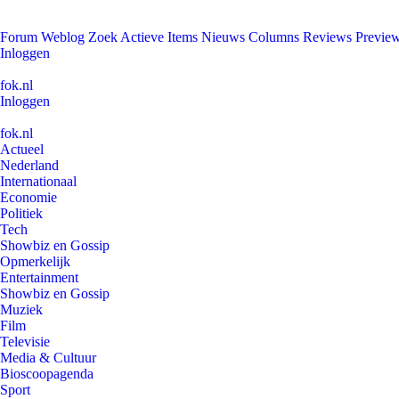
Forum
Weblog
Zoek
Actieve Items
Nieuws
Columns
Reviews
Previe
Inloggen
fok.nl
Inloggen
fok.nl
Actueel
Nederland
Internationaal
Economie
Politiek
Tech
Showbiz en Gossip
Opmerkelijk
Entertainment
Showbiz en Gossip
Muziek
Film
Televisie
Media & Cultuur
Bioscoopagenda
Sport