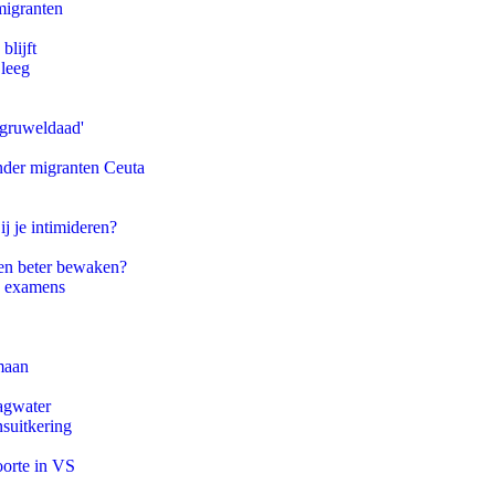
migranten
blijft
 leeg
'gruweldaad'
onder migranten Ceuta
ij je intimideren?
en beter bewaken?
e examens
maan
agwater
suitkering
oorte in VS