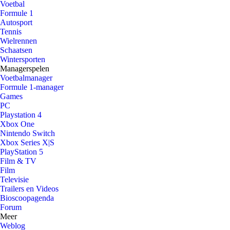
Voetbal
Formule 1
Autosport
Tennis
Wielrennen
Schaatsen
Wintersporten
Managerspelen
Voetbalmanager
Formule 1-manager
Games
PC
Playstation 4
Xbox One
Nintendo Switch
Xbox Series X|S
PlayStation 5
Film & TV
Film
Televisie
Trailers en Videos
Bioscoopagenda
Forum
Meer
Weblog