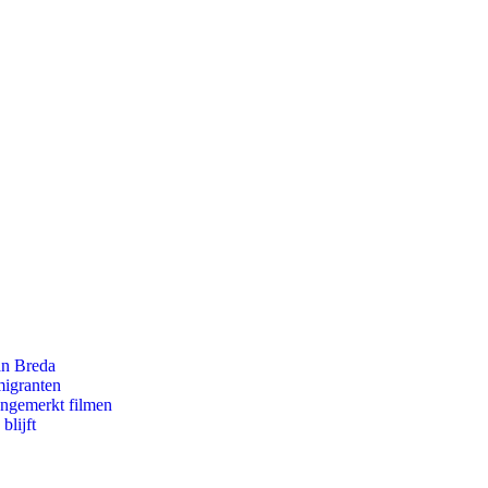
an Breda
migranten
ongemerkt filmen
blijft