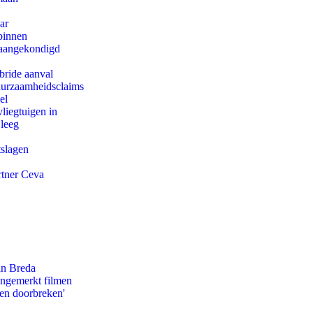
ar
binnen
g aangekondigd
bride aanval
duurzaamheidsclaims
el
iegtuigen in
 leeg
tslagen
rtner Ceva
an Breda
ongemerkt filmen
pen doorbreken'