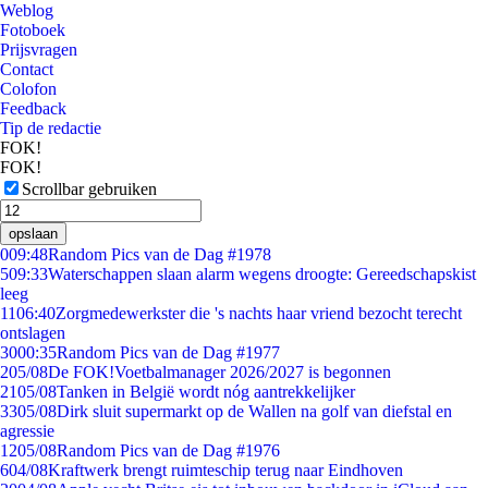
Weblog
Fotoboek
Prijsvragen
Contact
Colofon
Feedback
Tip de redactie
FOK!
FOK!
Scrollbar gebruiken
opslaan
0
09:48
Random Pics van de Dag #1978
5
09:33
Waterschappen slaan alarm wegens droogte: Gereedschapskist
leeg
11
06:40
Zorgmedewerkster die 's nachts haar vriend bezocht terecht
ontslagen
30
00:35
Random Pics van de Dag #1977
2
05/08
De FOK!Voetbalmanager 2026/2027 is begonnen
21
05/08
Tanken in België wordt nóg aantrekkelijker
33
05/08
Dirk sluit supermarkt op de Wallen na golf van diefstal en
agressie
12
05/08
Random Pics van de Dag #1976
6
04/08
Kraftwerk brengt ruimteschip terug naar Eindhoven