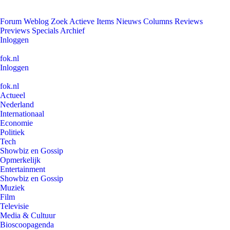
Forum
Weblog
Zoek
Actieve Items
Nieuws
Columns
Reviews
Previews
Specials
Archief
Inloggen
fok.nl
Inloggen
fok.nl
Actueel
Nederland
Internationaal
Economie
Politiek
Tech
Showbiz en Gossip
Opmerkelijk
Entertainment
Showbiz en Gossip
Muziek
Film
Televisie
Media & Cultuur
Bioscoopagenda