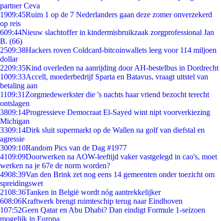
partner Ceva
19
09:45
Ruim 1 op de 7 Nederlanders gaan deze zomer onverzekerd
op reis
6
09:44
Nieuw slachtoffer in kindermisbruikzaak zorgprofessional Jan
B. (66)
25
09:38
Hackers roven Coldcard-bitcoinwallets leeg voor 114 miljoen
dollar
22
09:35
Kind overleden na aanrijding door AH-bestelbus in Dordrecht
10
09:33
Accell, moederbedrijf Sparta en Batavus, vraagt uitstel van
betaling aan
11
09:31
Zorgmedewerkster die 's nachts haar vriend bezocht terecht
ontslagen
38
09:14
Progressieve Democraat El-Sayed wint nipt voorverkiezing
Michigan
33
09:14
Dirk sluit supermarkt op de Wallen na golf van diefstal en
agressie
30
09:10
Random Pics van de Dag #1977
41
09:09
Doorwerken na AOW-leeftijd vaker vastgelegd in cao's, moet
werken na je 67e de norm worden?
49
08:39
Van den Brink zet nog eens 14 gemeenten onder toezicht om
spreidingswet
21
08:36
Tanken in België wordt nóg aantrekkelijker
6
08:06
Kraftwerk brengt ruimteschip terug naar Eindhoven
1
07:52
Geen Qatar en Abu Dhabi? Dan eindigt Formule 1-seizoen
mogelijk in Europa