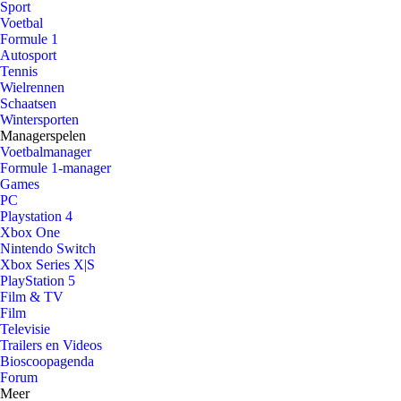
Sport
Voetbal
Formule 1
Autosport
Tennis
Wielrennen
Schaatsen
Wintersporten
Managerspelen
Voetbalmanager
Formule 1-manager
Games
PC
Playstation 4
Xbox One
Nintendo Switch
Xbox Series X|S
PlayStation 5
Film & TV
Film
Televisie
Trailers en Videos
Bioscoopagenda
Forum
Meer