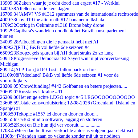
139
09:38
Zaken waar je je echt dood aan ergert #17 - Werklui
14
09:38
Aftellen naar de kerstdagen
167
09:34
[AMV] VS #1312 spammers van de internationale rechtsorde
40
09:33
Covid19 the aftermath #17 bananenmilkshake
17
09:32
Oorlog in Oekraïne #1318 Drone baby drone
1
09:29
Capibara's wandelen doodleuk het Braziliaanse parlement
binnen
240
09:28
Afbeeldingen die je gemaakt hebt met AI
80
09:27
[RTL] B&B vol liefde 6de seizoen #4
65
09:23
Koopzegels sparen bij AH duurt straks 2x zo lang
5
09:18
Progressieve Democraat El-Sayed wint nipt voorverkiezing
Michigan
8
09:14
[ATP Tour] #169 Tosti Tallon back on fire
211
09:08
[Videoland] B&B vol liefde 6de seizoen #1 voor de
vooruitkijkers
282
09:05
[Crowdfunding] #442 Golfbanen en betere projecten.....
206
09:02
Russia vs Ukraine #91
262
09:00
Het enige echte LEGO-topic #45 LEGOOOOOOOOOOO
236
08:59
Totale zonsverduistering 12-08-2026 (Groenland, IJsland en
Spanje) #1
19
08:59
Teltopic #1557 tel door en door en door....
5
08:55
Insta360 Studio software, lagging en stotteren
13
08:52
Koot en Bie hun tijd ver vooruit..................
17
08:45
Meer dan helft van verkochte auto's is volgend jaar elektrisch
113
08:44
Vrienden gaan op vakantie zonder mij uit te nodigen