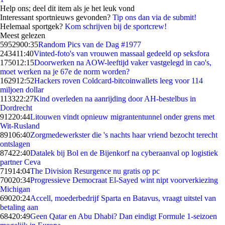
Help ons; deel dit item als je het leuk vond
Interessant sportnieuws gevonden?
Tip ons dan via de submit!
Helemaal sportgek?
Kom schrijven bij de sportcrew!
Meest gelezen
59529
00:35
Random Pics van de Dag #1977
2434
11:40
Vinted-foto's van vrouwen massaal gedeeld op seksfora
1750
12:15
Doorwerken na AOW-leeftijd vaker vastgelegd in cao's,
moet werken na je 67e de norm worden?
1629
12:52
Hackers roven Coldcard-bitcoinwallets leeg voor 114
miljoen dollar
1133
22:27
Kind overleden na aanrijding door AH-bestelbus in
Dordrecht
912
20:44
Litouwen vindt opnieuw migrantentunnel onder grens met
Wit-Rusland
891
06:40
Zorgmedewerkster die 's nachts haar vriend bezocht terecht
ontslagen
874
22:40
Datalek bij Bol en de Bijenkorf na cyberaanval op logistiek
partner Ceva
719
14:04
The Division Resurgence nu gratis op pc
700
20:34
Progressieve Democraat El-Sayed wint nipt voorverkiezing
Michigan
690
20:24
Accell, moederbedrijf Sparta en Batavus, vraagt uitstel van
betaling aan
684
20:49
Geen Qatar en Abu Dhabi? Dan eindigt Formule 1-seizoen