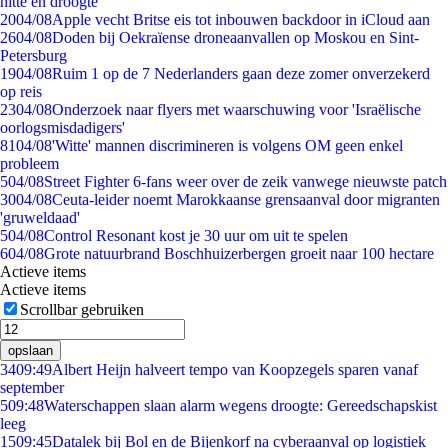
hitte en droogte
20
04/08
Apple vecht Britse eis tot inbouwen backdoor in iCloud aan
26
04/08
Doden bij Oekraïense droneaanvallen op Moskou en Sint-
Petersburg
19
04/08
Ruim 1 op de 7 Nederlanders gaan deze zomer onverzekerd
op reis
23
04/08
Onderzoek naar flyers met waarschuwing voor 'Israëlische
oorlogsmisdadigers'
81
04/08
'Witte' mannen discrimineren is volgens OM geen enkel
probleem
5
04/08
Street Fighter 6-fans weer over de zeik vanwege nieuwste patch
30
04/08
Ceuta-leider noemt Marokkaanse grensaanval door migranten
'gruweldaad'
5
04/08
Control Resonant kost je 30 uur om uit te spelen
6
04/08
Grote natuurbrand Boschhuizerbergen groeit naar 100 hectare
Actieve items
Actieve items
Scrollbar gebruiken
opslaan
34
09:49
Albert Heijn halveert tempo van Koopzegels sparen vanaf
september
5
09:48
Waterschappen slaan alarm wegens droogte: Gereedschapskist
leeg
15
09:45
Datalek bij Bol en de Bijenkorf na cyberaanval op logistiek