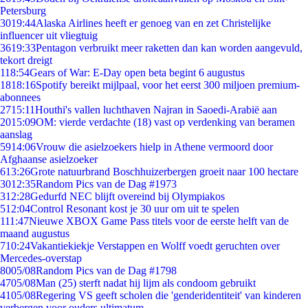
Petersburg
30
19:44
Alaska Airlines heeft er genoeg van en zet Christelijke
influencer uit vliegtuig
36
19:33
Pentagon verbruikt meer raketten dan kan worden aangevuld,
tekort dreigt
1
18:54
Gears of War: E-Day open beta begint 6 augustus
18
18:16
Spotify bereikt mijlpaal, voor het eerst 300 miljoen premium-
abonnees
27
15:11
Houthi's vallen luchthaven Najran in Saoedi-Arabië aan
20
15:09
OM: vierde verdachte (18) vast op verdenking van beramen
aanslag
59
14:06
Vrouw die asielzoekers hielp in Athene vermoord door
Afghaanse asielzoeker
6
13:26
Grote natuurbrand Boschhuizerbergen groeit naar 100 hectare
30
12:35
Random Pics van de Dag #1973
3
12:28
Gedurfd NEC blijft overeind bij Olympiakos
5
12:04
Control Resonant kost je 30 uur om uit te spelen
1
11:47
Nieuwe XBOX Game Pass titels voor de eerste helft van de
maand augustus
7
10:24
Vakantiekiekje Verstappen en Wolff voedt geruchten over
Mercedes-overstap
80
05/08
Random Pics van de Dag #1798
47
05/08
Man (25) sterft nadat hij lijm als condoom gebruikt
41
05/08
Regering VS geeft scholen die 'genderidentiteit' van kinderen
verbergen voor ouders ultimatum