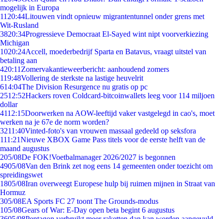
mogelijk in Europa
11
20:44
Litouwen vindt opnieuw migrantentunnel onder grens met
Wit-Rusland
38
20:34
Progressieve Democraat El-Sayed wint nipt voorverkiezing
Michigan
10
20:24
Accell, moederbedrijf Sparta en Batavus, vraagt uitstel van
betaling aan
4
20:11
Zomervakantieweerbericht: aanhoudend zomers
1
19:48
Vollering de sterkste na lastige heuvelrit
6
14:04
The Division Resurgence nu gratis op pc
25
12:52
Hackers roven Coldcard-bitcoinwallets leeg voor 114 miljoen
dollar
41
12:15
Doorwerken na AOW-leeftijd vaker vastgelegd in cao's, moet
werken na je 67e de norm worden?
32
11:40
Vinted-foto's van vrouwen massaal gedeeld op seksfora
1
11:21
Nieuwe XBOX Game Pass titels voor de eerste helft van de
maand augustus
2
05/08
De FOK!Voetbalmanager 2026/2027 is begonnen
49
05/08
Van den Brink zet nog eens 14 gemeenten onder toezicht om
spreidingswet
18
05/08
Iran overweegt Europese hulp bij ruimen mijnen in Straat van
Hormuz
3
05/08
EA Sports FC 27 toont The Grounds-modus
1
05/08
Gears of War: E-Day open beta begint 6 augustus
36
05/08
Pentagon verbruikt meer raketten dan kan worden aangevuld,