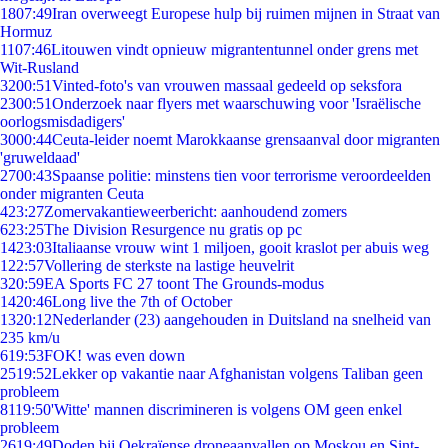
18
07:49
Iran overweegt Europese hulp bij ruimen mijnen in Straat van
Hormuz
11
07:46
Litouwen vindt opnieuw migrantentunnel onder grens met
Wit-Rusland
32
00:51
Vinted-foto's van vrouwen massaal gedeeld op seksfora
23
00:51
Onderzoek naar flyers met waarschuwing voor 'Israëlische
oorlogsmisdadigers'
30
00:44
Ceuta-leider noemt Marokkaanse grensaanval door migranten
'gruweldaad'
27
00:43
Spaanse politie: minstens tien voor terrorisme veroordeelden
onder migranten Ceuta
4
23:27
Zomervakantieweerbericht: aanhoudend zomers
6
23:25
The Division Resurgence nu gratis op pc
14
23:03
Italiaanse vrouw wint 1 miljoen, gooit kraslot per abuis weg
1
22:57
Vollering de sterkste na lastige heuvelrit
3
20:59
EA Sports FC 27 toont The Grounds-modus
14
20:46
Long live the 7th of October
13
20:12
Nederlander (23) aangehouden in Duitsland na snelheid van
235 km/u
6
19:53
FOK! was even down
25
19:52
Lekker op vakantie naar Afghanistan volgens Taliban geen
probleem
81
19:50
'Witte' mannen discrimineren is volgens OM geen enkel
probleem
26
19:49
Doden bij Oekraïense droneaanvallen op Moskou en Sint-