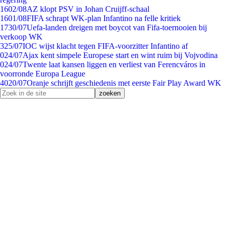
16
02/08
AZ klopt PSV in Johan Cruijff-schaal
16
01/08
FIFA schrapt WK-plan Infantino na felle kritiek
17
30/07
Uefa-landen dreigen met boycot van Fifa-toernooien bij
verkoop WK
3
25/07
IOC wijst klacht tegen FIFA-voorzitter Infantino af
0
24/07
Ajax kent simpele Europese start en wint ruim bij Vojvodina
0
24/07
Twente laat kansen liggen en verliest van Ferencváros in
voorronde Europa League
40
20/07
Oranje schrijft geschiedenis met eerste Fair Play Award WK