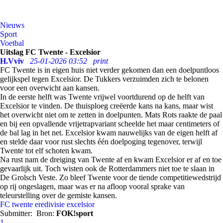
Nieuws
Sport
Voetbal
Uitslag FC Twente - Excelsior
H.Vviv
25-01-2026 03:52
print
FC Twente is in eigen huis niet verder gekomen dan een doelpuntloos
gelijkspel tegen Excelsior. De Tukkers verzuimden zich te belonen
voor een overwicht aan kansen.
In de eerste helft was Twente vrijwel voortdurend op de helft van
Excelsior te vinden. De thuisploeg creëerde kans na kans, maar wist
het overwicht niet om te zetten in doelpunten. Mats Rots raakte de paal
en bij een opvallende vrijetrapvariant scheelde het maar centimeters of
de bal lag in het net. Excelsior kwam nauwelijks van de eigen helft af
en stelde daar voor rust slechts één doelpoging tegenover, terwijl
Twente tot elf schoten kwam.
Na rust nam de dreiging van Twente af en kwam Excelsior er af en toe
gevaarlijk uit. Toch wisten ook de Rotterdammers niet toe te slaan in
De Grolsch Veste. Zo bleef Twente voor de tiende competitiewedstrijd
op rij ongeslagen, maar was er na afloop vooral sprake van
teleurstelling over de gemiste kansen.
FC twente
eredivisie
excelsior
Submitter:
Bron:
FOK!sport
1