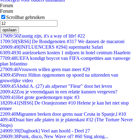
Forum
Forum
Scrollbar gebruiken
opslaan
179
09:50
Zuunig zijn, it's a way of life! #22
17
09:50
[SBS6] De Bondgenoten #317 We dansen de macaroni
209
09:49
[INFLUENCERS #294] supermarkt Safari
63
09:49
30 asielzoekers kosten 1 miljoen in hotel centrum Haarlem
77
09:48
UEFA kondigt boycot van FIFA-competities aan vanwege
plan Infantino
279
09:46
Vrouwen willen geen man meer #29
43
09:45
Perez Hilton opgenomen op spoed na uitzenden van
gruwelijke video
50
09:45
Abdul A. (27) als afperser "Fleur" door het leven
20
09:42
Zou je vreemdgaan in een relatie kunnen vergeven?
92
09:41
Het grote goedemorgen topic #3
182
09:41
[SBS6] De Oranjezomer #10 Helene je kan het niet stop
ermee
22
09:40
Migranten breken door grens naar Ceuta in Spanje,l #10
4
09:40
Draai hier alle platen in je platenkast #32 (The Torture Never
Stops)
249
09:39
[Dagboek] Veel aan hoofd - Deel 27
206
09:38
Punk, disco, New Wave of? #60 Sing along...