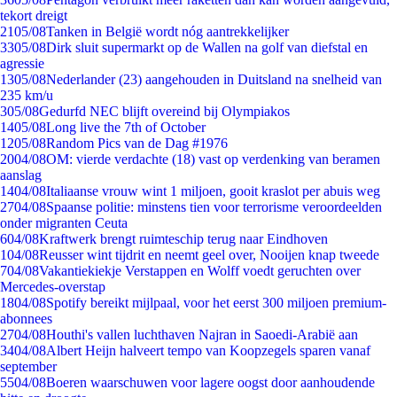
tekort dreigt
21
05/08
Tanken in België wordt nóg aantrekkelijker
33
05/08
Dirk sluit supermarkt op de Wallen na golf van diefstal en
agressie
13
05/08
Nederlander (23) aangehouden in Duitsland na snelheid van
235 km/u
3
05/08
Gedurfd NEC blijft overeind bij Olympiakos
14
05/08
Long live the 7th of October
12
05/08
Random Pics van de Dag #1976
20
04/08
OM: vierde verdachte (18) vast op verdenking van beramen
aanslag
14
04/08
Italiaanse vrouw wint 1 miljoen, gooit kraslot per abuis weg
27
04/08
Spaanse politie: minstens tien voor terrorisme veroordeelden
onder migranten Ceuta
6
04/08
Kraftwerk brengt ruimteschip terug naar Eindhoven
1
04/08
Reusser wint tijdrit en neemt geel over, Nooijen knap tweede
7
04/08
Vakantiekiekje Verstappen en Wolff voedt geruchten over
Mercedes-overstap
18
04/08
Spotify bereikt mijlpaal, voor het eerst 300 miljoen premium-
abonnees
27
04/08
Houthi's vallen luchthaven Najran in Saoedi-Arabië aan
34
04/08
Albert Heijn halveert tempo van Koopzegels sparen vanaf
september
55
04/08
Boeren waarschuwen voor lagere oogst door aanhoudende