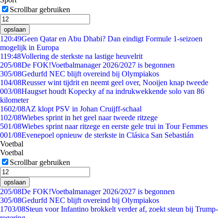
Scrollbar gebruiken
opslaan
1
20:49
Geen Qatar en Abu Dhabi? Dan eindigt Formule 1-seizoen
mogelijk in Europa
1
19:48
Vollering de sterkste na lastige heuvelrit
2
05/08
De FOK!Voetbalmanager 2026/2027 is begonnen
3
05/08
Gedurfd NEC blijft overeind bij Olympiakos
1
04/08
Reusser wint tijdrit en neemt geel over, Nooijen knap tweede
0
03/08
Haugset houdt Kopecky af na indrukwekkende solo van 86
kilometer
16
02/08
AZ klopt PSV in Johan Cruijff-schaal
1
02/08
Wiebes sprint in het geel naar tweede ritzege
5
01/08
Wiebes sprint naar ritzege en eerste gele trui in Tour Femmes
0
01/08
Evenepoel opnieuw de sterkste in Clásica San Sebastián
Voetbal
Voetbal
Scrollbar gebruiken
opslaan
2
05/08
De FOK!Voetbalmanager 2026/2027 is begonnen
3
05/08
Gedurfd NEC blijft overeind bij Olympiakos
17
03/08
Steun voor Infantino brokkelt verder af, zoekt steun bij Trump-
regering