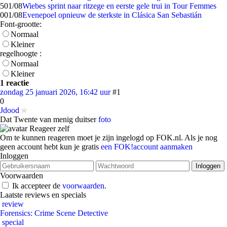
5
01/08
Wiebes sprint naar ritzege en eerste gele trui in Tour Femmes
0
01/08
Evenepoel opnieuw de sterkste in Clásica San Sebastián
Font-grootte:
Normaal
Kleiner
regelhoogte :
Normaal
Kleiner
1 reactie
zondag 25 januari 2026, 16:42 uur
#1
0
Jdood
Dat Twente van menig duitser
foto
Reageer zelf
Om te kunnen reageren moet je zijn ingelogd op FOK.nl. Als je nog
geen account hebt kun je gratis
een FOK!account aanmaken
Inloggen
Voorwaarden
Ik accepteer de
voorwaarden
.
Laatste reviews en specials
review
Forensics: Crime Scene Detective
special