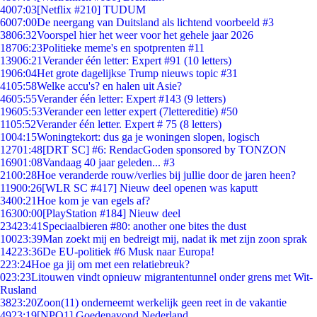
40
07:03
[Netflix #210] TUDUM
60
07:00
De neergang van Duitsland als lichtend voorbeeld #3
38
06:32
Voorspel hier het weer voor het gehele jaar 2026
187
06:23
Politieke meme's en spotprenten #11
139
06:21
Verander één letter: Expert #91 (10 letters)
19
06:04
Het grote dagelijkse Trump nieuws topic #31
41
05:58
Welke accu's? en halen uit Asie?
46
05:55
Verander één letter: Expert #143 (9 letters)
196
05:53
Verander een letter expert (7lettereditie) #50
11
05:52
Verander één letter. Expert # 75 (8 letters)
10
04:15
Woningtekort: dus ga je woningen slopen, logisch
127
01:48
[DRT SC] #6: RendacGoden sponsored by TONZON
169
01:08
Vandaag 40 jaar geleden... #3
21
00:28
Hoe veranderde rouw/verlies bij jullie door de jaren heen?
119
00:26
[WLR SC #417] Nieuw deel openen was kaputt
34
00:21
Hoe kom je van egels af?
163
00:00
[PlayStation #184] Nieuw deel
234
23:41
Speciaalbieren #80: another one bites the dust
100
23:39
Man zoekt mij en bedreigt mij, nadat ik met zijn zoon sprak
142
23:36
De EU-politiek #6 Musk naar Europa!
2
23:24
Hoe ga jij om met een relatiebreuk?
0
23:23
Litouwen vindt opnieuw migrantentunnel onder grens met Wit-
Rusland
38
23:20
Zoon(11) onderneemt werkelijk geen reet in de vakantie
49
23:19
[NPO1] Goedenavond Nederland