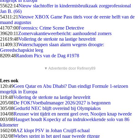
mogelijk in Europa
556
22:14
Nieuw slachtoffer in kindermisbruikzaak zorgprofessional
Jan B. (66)
543
11:21
Nieuwe XBOX Game Pass titels voor de eerste helft van de
maand augustus
417
07:00
Forensics: Crime Scene Detective
396
20:11
Zomervakantieweerbericht: aanhoudend zomers
216
19:48
Vollering de sterkste na lastige heuvelrit
114
09:33
Waterschappen slaan alarm wegens droogte:
Gereedschapskist leeg
82
09:48
Random Pics van de Dag #1978
▼ Advertentie door Refinery89
Lees ook
1
20:49
Geen Qatar en Abu Dhabi? Dan eindigt Formule 1-seizoen
mogelijk in Europa
1
19:48
Vollering de sterkste na lastige heuvelrit
2
05/08
De FOK!Voetbalmanager 2026/2027 is begonnen
3
05/08
Gedurfd NEC blijft overeind bij Olympiakos
1
04/08
Reusser wint tijdrit en neemt geel over, Nooijen knap tweede
0
03/08
Haugset houdt Kopecky af na indrukwekkende solo van 86
kilometer
16
02/08
AZ klopt PSV in Johan Cruijff-schaal
1
02/08
Wiebes sprint in het geel naar tweede ritzege