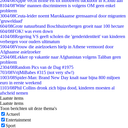
20
04/08
Apple vecht Britse eis tot inbouwen backdoor in iCloud aan
81
04/08
'Witte' mannen discrimineren is volgens OM geen enkel
probleem
30
04/08
Ceuta-leider noemt Marokkaanse grensaanval door migranten
'gruweldaad'
6
04/08
Grote natuurbrand Boschhuizerbergen groeit naar 100 hectare
6
04/08
FOK! was even down
41
04/08
Regering VS geeft scholen die 'genderidentiteit' van kinderen
verbergen voor ouders ultimatum
59
04/08
Vrouw die asielzoekers hielp in Athene vermoord door
Afghaanse asielzoeker
25
04/08
Lekker op vakantie naar Afghanistan volgens Taliban geen
probleem
23
04/08
Random Pics van de Dag #1975
7
03/08
VrijMiBabes #315 (not very sfw!)
10
03/08
Spider-Man: Brand New Day knalt naar bijna 800 miljoen
euro in eerste weekend
11
03/08
Phil Collins dronk zich bijna dood, kinderen moesten al
afscheid nemen
Laatste items
Laatste items
Toon berichten uit deze thema's
Actueel
Entertainment
Sport