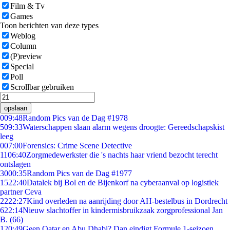
Film & Tv
Games
Toon berichten van deze types
Weblog
Column
(P)review
Special
Poll
Scrollbar gebruiken
opslaan
0
09:48
Random Pics van de Dag #1978
5
09:33
Waterschappen slaan alarm wegens droogte: Gereedschapskist
leeg
0
07:00
Forensics: Crime Scene Detective
11
06:40
Zorgmedewerkster die 's nachts haar vriend bezocht terecht
ontslagen
30
00:35
Random Pics van de Dag #1977
15
22:40
Datalek bij Bol en de Bijenkorf na cyberaanval op logistiek
partner Ceva
22
22:27
Kind overleden na aanrijding door AH-bestelbus in Dordrecht
6
22:14
Nieuw slachtoffer in kindermisbruikzaak zorgprofessional Jan
B. (66)
1
20:49
Geen Qatar en Abu Dhabi? Dan eindigt Formule 1-seizoen