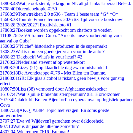
138
08:43
Wat je ook stemt, je krijgt in NL altijd Links Liberaal Beleid.
37
08:40
Dierenlepeltopic #150
176
08:39
Touwtrekken 2.0 #636 - Team 1 beste team *G* *O*
156
08:38
Tour de France femmes 2026 #3 Tijd voor de borstcrawl
21
08:28
[2026/2027] Eredivisietoto #1
178
08:27
Boeken worden opgekocht om chatbots te voeden
111
08:26
De VS framen Cuba: "Amerikaanse voorbereiding voor
aanval op Cuba"
150
08:25
"Niche"-historische producten in de supermarkt
13
08:23
Wat is nou een goede jerrycan voor in de auto ?
40
08:23
[Dagboek] What's in your head? #2
217
08:22
Nederland stevent af op watertekort
158
08:20
Lizzy (21) op klaarlichte dag zwaar mishandeld
217
08:18
De Avondetappe #176 - Met Ellen ten Damme.
218
08:01
GR: Elk glas alcohol is riskant, geen bewijs voor gunstig
effect
108
07:50
Lisa (38) vermoord door Afghaanse asielzoeker
161
07:47
Wat is jullie binnenhuistemperatuur? #81 Horrorzomer
7
07:34
Datalek bij Bol en Bijenkorf na cyberaanval op logistiek partner
Ceva
138
07:33
[AKQ] #3384 Topic met vragen. En soms goede
antwoorden.
37
07:27
[Eva vd Wijdeven] geruchten over dakloosheid
9
07:10
Wat is dit jaar de ultieme zomerhit?
48
07:04
[Wielrennen #616] Brennan!