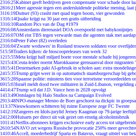
23
16:25
Kabinet geeft bedrijven geen compensatie voor schade door la
28
16:21
Meer agressie tegen een andersluidende politieke mening, laat j
31
16:19
Duitser (93) crasht met quad tegen boom, vier gewonden
13
16:14
Quake krijgt na 30 jaar een gratis uitbreiding
33
16:10
Random Pics van de Dag #1979
29
16:08
Amsterdams dierenasiel DOA overspoeld met babykonijntjes
22
16:07
OM eist TBS tegen verwarde man die agenten stak met aardap
23
16:04
Peter Faber (82) overleden
23
16:04
'Zwarte weduwes' in Rusland trouwen soldaten voor overlijden
5
15:58
Trailers kijken: de bioscoopreleases van week 32
12
15:55
Meta krijgt half miljard boete voor mentale schade bij jongeren
32
15:43
Ceuta-leider noemt Marokkaanse grensaanval door migranten 
18
15:41
Denemarken pakt AI-gebruik in scholen aan: extra mondeling
24
15:35
Trump grijpt weer in op automatisch staatsburgerschap bij geb
36
15:28
Spaanse politie: minstens tien voor terrorisme veroordeelden 
69
15:03
Israël meldt dood twee militairen in Zuid-Libanon, vergeldin
44
14:47
Trump wil dat J.D. Vance hem in 2028 opvolgt
14
13:49
Ontslagen bij Halo Studios na Campaign Evolved
29
13:48
NPO-manager Menno de Boer geschorst na dickpic in groeps
1
13:37
Nieuwkomers schitteren bij ruime Europese zege FC Twente
14
12:19
Zangeres en Idols-jurylid Jerney Kaagman op 79-jarige leeftij
24
12:00
Huisarts per direct uit vak gezet om ernstig alcoholmisbruik
10
11:41
Netflix-abonnees krijgen exclusieve early access tot uitgebreid
26
10:54
NAVO zet wegens Russische provocatie 250% meer gevechtsvl
14
10:46
Accell, moederbedrijf Sparta en Batavus, vraagt uitstel van bet