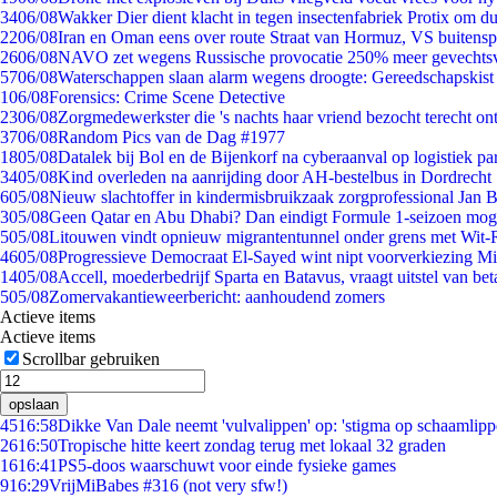
34
06/08
Wakker Dier dient klacht in tegen insectenfabriek Protix om 
22
06/08
Iran en Oman eens over route Straat van Hormuz, VS buitensp
26
06/08
NAVO zet wegens Russische provocatie 250% meer gevechtsvl
57
06/08
Waterschappen slaan alarm wegens droogte: Gereedschapskist
1
06/08
Forensics: Crime Scene Detective
23
06/08
Zorgmedewerkster die 's nachts haar vriend bezocht terecht on
37
06/08
Random Pics van de Dag #1977
18
05/08
Datalek bij Bol en de Bijenkorf na cyberaanval op logistiek pa
34
05/08
Kind overleden na aanrijding door AH-bestelbus in Dordrecht
6
05/08
Nieuw slachtoffer in kindermisbruikzaak zorgprofessional Jan B
3
05/08
Geen Qatar en Abu Dhabi? Dan eindigt Formule 1-seizoen moge
5
05/08
Litouwen vindt opnieuw migrantentunnel onder grens met Wit-
46
05/08
Progressieve Democraat El-Sayed wint nipt voorverkiezing M
14
05/08
Accell, moederbedrijf Sparta en Batavus, vraagt uitstel van bet
5
05/08
Zomervakantieweerbericht: aanhoudend zomers
Actieve items
Actieve items
Scrollbar gebruiken
opslaan
45
16:58
Dikke Van Dale neemt 'vulvalippen' op: 'stigma op schaamlip
26
16:50
Tropische hitte keert zondag terug met lokaal 32 graden
16
16:41
PS5-doos waarschuwt voor einde fysieke games
9
16:29
VrijMiBabes #316 (not very sfw!)