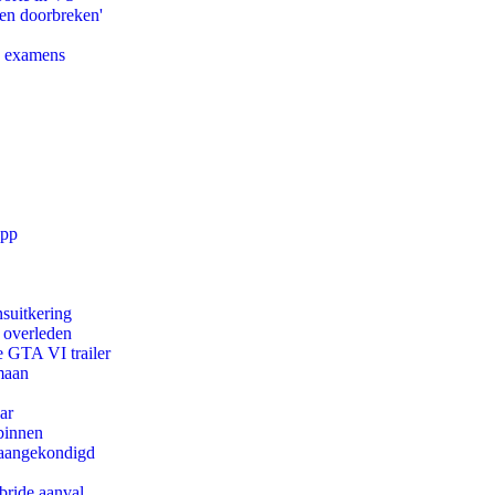
pen doorbreken'
e examens
app
suitkering
d overleden
e GTA VI trailer
maan
ar
binnen
g aangekondigd
bride aanval