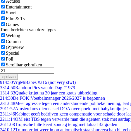
Actueel
Entertainment
Sport
Film & Tv
Games
Toon berichten van deze types
Weblog
Column
(P)review
Special
Poll
Scrollbar gebruiken
opslaan
9
14:50
VrijMiBabes #316 (not very sfw!)
33
14:50
Random Pics van de Dag #1979
13
14:33
Quake krijgt na 30 jaar een gratis uitbreiding
2
14:30
De FOK!Voetbalmanager 2026/2027 is begonnen
28
13:48
Meer agressie tegen een andersluidende politieke mening, laat j
29
11:52
Amsterdams dierenasiel DOA overspoeld met babykonijntjes
23
11:46
Kabinet geeft bedrijven geen compensatie voor schade door la
22
11:14
OM eist TBS tegen verwarde man die agenten stak met aardap
26
11:08
Tropische hitte keert zondag terug met lokaal 32 graden
24
10:12
Trump grijpt weer in op automatisch staatsburgerschap bij geb