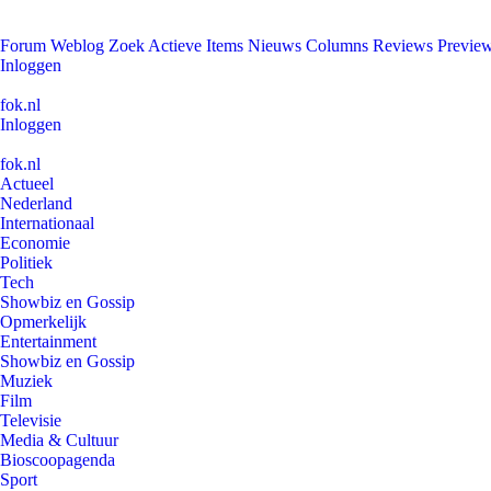
Forum
Weblog
Zoek
Actieve Items
Nieuws
Columns
Reviews
Previe
Inloggen
fok.nl
Inloggen
fok.nl
Actueel
Nederland
Internationaal
Economie
Politiek
Tech
Showbiz en Gossip
Opmerkelijk
Entertainment
Showbiz en Gossip
Muziek
Film
Televisie
Media & Cultuur
Bioscoopagenda
Sport