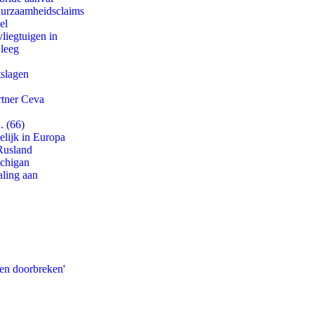
duurzaamheidsclaims
el
iegtuigen in
 leeg
tslagen
rtner Ceva
. (66)
lijk in Europa
Rusland
ichigan
aling aan
pen doorbreken'