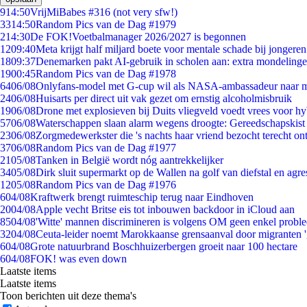
9
14:50
VrijMiBabes #316 (not very sfw!)
33
14:50
Random Pics van de Dag #1979
2
14:30
De FOK!Voetbalmanager 2026/2027 is begonnen
12
09:40
Meta krijgt half miljard boete voor mentale schade bij jongeren
18
09:37
Denemarken pakt AI-gebruik in scholen aan: extra mondeling
19
00:45
Random Pics van de Dag #1978
64
06/08
Onlyfans-model met G-cup wil als NASA-ambassadeur naar 
24
06/08
Huisarts per direct uit vak gezet om ernstig alcoholmisbruik
19
06/08
Drone met explosieven bij Duits vliegveld voedt vrees voor hy
57
06/08
Waterschappen slaan alarm wegens droogte: Gereedschapskist
23
06/08
Zorgmedewerkster die 's nachts haar vriend bezocht terecht on
37
06/08
Random Pics van de Dag #1977
21
05/08
Tanken in België wordt nóg aantrekkelijker
34
05/08
Dirk sluit supermarkt op de Wallen na golf van diefstal en agre
12
05/08
Random Pics van de Dag #1976
6
04/08
Kraftwerk brengt ruimteschip terug naar Eindhoven
20
04/08
Apple vecht Britse eis tot inbouwen backdoor in iCloud aan
85
04/08
'Witte' mannen discrimineren is volgens OM geen enkel probl
32
04/08
Ceuta-leider noemt Marokkaanse grensaanval door migranten 
6
04/08
Grote natuurbrand Boschhuizerbergen groeit naar 100 hectare
6
04/08
FOK! was even down
Laatste items
Laatste items
Toon berichten uit deze thema's