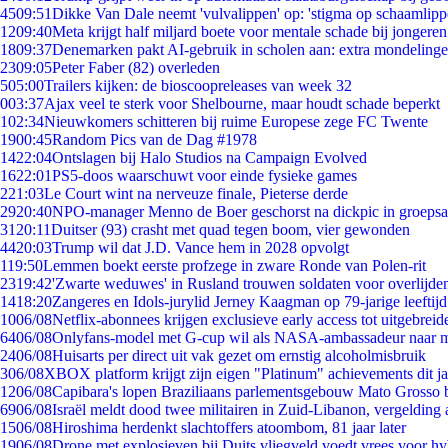
45
09:51
Dikke Van Dale neemt 'vulvalippen' op: 'stigma op schaamlip
12
09:40
Meta krijgt half miljard boete voor mentale schade bij jongeren
18
09:37
Denemarken pakt AI-gebruik in scholen aan: extra mondeling
23
09:05
Peter Faber (82) overleden
5
05:00
Trailers kijken: de bioscoopreleases van week 32
0
03:37
Ajax veel te sterk voor Shelbourne, maar houdt schade beperkt
1
02:34
Nieuwkomers schitteren bij ruime Europese zege FC Twente
19
00:45
Random Pics van de Dag #1978
14
22:04
Ontslagen bij Halo Studios na Campaign Evolved
16
22:01
PS5-doos waarschuwt voor einde fysieke games
2
21:03
Le Court wint na nerveuze finale, Pieterse derde
29
20:40
NPO-manager Menno de Boer geschorst na dickpic in groeps
31
20:11
Duitser (93) crasht met quad tegen boom, vier gewonden
44
20:03
Trump wil dat J.D. Vance hem in 2028 opvolgt
1
19:50
Lemmen boekt eerste profzege in zware Ronde van Polen-rit
23
19:42
'Zwarte weduwes' in Rusland trouwen soldaten voor overlijden
14
18:20
Zangeres en Idols-jurylid Jerney Kaagman op 79-jarige leeftij
10
06/08
Netflix-abonnees krijgen exclusieve early access tot uitgebreid
64
06/08
Onlyfans-model met G-cup wil als NASA-ambassadeur naar 
24
06/08
Huisarts per direct uit vak gezet om ernstig alcoholmisbruik
3
06/08
XBOX platform krijgt zijn eigen "Platinum" achievements dit ja
12
06/08
Capibara's lopen Braziliaans parlementsgebouw Mato Grosso 
69
06/08
Israël meldt dood twee militairen in Zuid-Libanon, vergeldin
15
06/08
Hiroshima herdenkt slachtoffers atoombom, 81 jaar later
19
06/08
Drone met explosieven bij Duits vliegveld voedt vrees voor hy