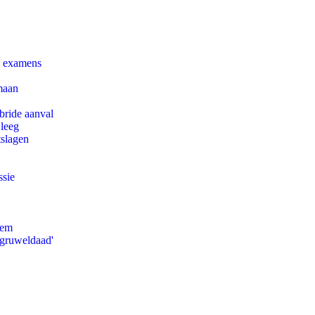
e examens
maan
bride aanval
 leeg
tslagen
ssie
eem
'gruweldaad'