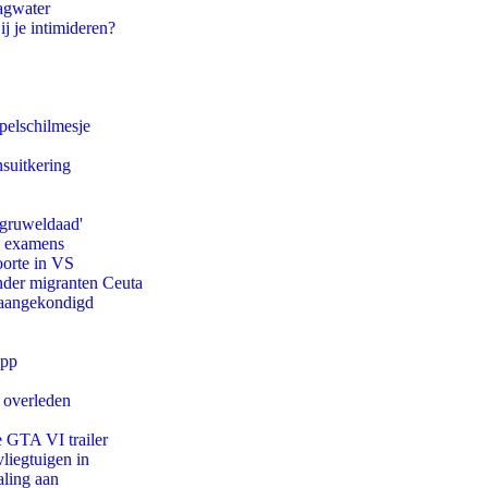
agwater
ij je intimideren?
pelschilmesje
suitkering
'gruweldaad'
e examens
oorte in VS
onder migranten Ceuta
g aangekondigd
app
d overleden
e GTA VI trailer
iegtuigen in
aling aan