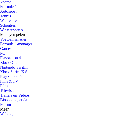
Voetbal
Formule 1
Autosport
Tennis
Wielrennen
Schaatsen
Wintersporten
Managerspelen
Voetbalmanager
Formule 1-manager
Games
PC
Playstation 4
Xbox One
Nintendo Switch
Xbox Series X|S
PlayStation 5
Film & TV
Film
Televisie
Trailers en Videos
Bioscoopagenda
Forum
Meer
Weblog