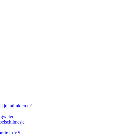
ij je intimideren?
agwater
pelschilmesje
oorte in VS