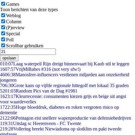
Games
Toon berichten van deze types
Weblog
Column
(P)review
Special
Poll
Scrollbar gebruiken
opslaan
0
10:07
Laag waterpeil Rijn dreigt binnenvaart bij Kaub stil te leggen
16
07:57
VrijMiBabes #316 (not very sfw!)
46
06:38
Manosfeer-influencers verdienen miljarden aan onzekerheid
jongeren
7
06:30
Grote kans op vijfde regionale hittegolf met lokaal 35 graden
52
01:03
Random Pics van de Dag #1981
16
23:17
Kleurrecessie: consumenten kiezen grijs en beige uit angst
voor waardeverlies
17
22:35
Hoge bloeddruk, diabetes en roken vergroten risico op
dementie
21
22:06
Pentagon eist snellere wapenproductie van defensiebedrijven
1
19:31
Uitslag sc Heerenveen - FC Twente
2
19:28
Vollering breekt Niewiadoma op slotklim en pakt tweede
eindzege