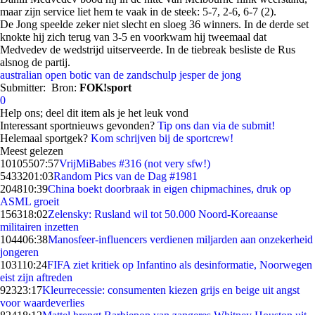
maar zijn service liet hem te vaak in de steek: 5-7, 2-6, 6-7 (2).
De Jong speelde zeker niet slecht en sloeg 36 winners. In de derde set
knokte hij zich terug van 3-5 en voorkwam hij tweemaal dat
Medvedev de wedstrijd uitserveerde. In de tiebreak besliste de Rus
alsnog de partij.
australian open
botic van de zandschulp
jesper de jong
Submitter:
Bron:
FOK!sport
0
Help ons; deel dit item als je het leuk vond
Interessant sportnieuws gevonden?
Tip ons dan via de submit!
Helemaal sportgek?
Kom schrijven bij de sportcrew!
Meest gelezen
101055
07:57
VrijMiBabes #316 (not very sfw!)
54332
01:03
Random Pics van de Dag #1981
2048
10:39
China boekt doorbraak in eigen chipmachines, druk op
ASML groeit
1563
18:02
Zelensky: Rusland wil tot 50.000 Noord-Koreaanse
militairen inzetten
1044
06:38
Manosfeer-influencers verdienen miljarden aan onzekerheid
jongeren
1031
10:24
FIFA ziet kritiek op Infantino als desinformatie, Noorwegen
eist zijn aftreden
923
23:17
Kleurrecessie: consumenten kiezen grijs en beige uit angst
voor waardeverlies