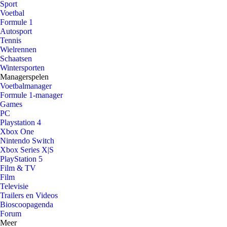
Sport
Voetbal
Formule 1
Autosport
Tennis
Wielrennen
Schaatsen
Wintersporten
Managerspelen
Voetbalmanager
Formule 1-manager
Games
PC
Playstation 4
Xbox One
Nintendo Switch
Xbox Series X|S
PlayStation 5
Film & TV
Film
Televisie
Trailers en Videos
Bioscoopagenda
Forum
Meer