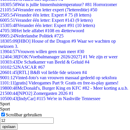
183
05:58
Wat is jullie binnenhuistemperatuur? #81 Horrorzomer
211
05:54
Verander een letter expert (7lettereditie) #50
25
05:54
Verander één letter. Expert # 75 (8 letters)
60
05:51
Verander één letter: Expert #143 (9 letters)
153
05:48
Verander één letter: Expert #91 (10 letters)
47
05:38
Het hele alfabet #108 en 4letterwoord
99
05:24
Nederlandse Politiek #725
183
05:09
[HBO] House of the Dragon #9 Waar we wachten op
seizoen 3.
139
04:57
Vrouwen willen geen man meer #30
124
04:38
[FOK!Voetbalmanager 2026/2027] #1 We zijn er weer
103
03:43
De Schatkamer van Beeld & Geluid #4
101
02:52
NASCAR #67
206
01:45
[RTL] B&B vol liefde 6de seizoen #4
90
01:12
Vinted-foto's van vrouwen massaal gedeeld op seksfora
11
01:11
[gratis] Videogames Part 9: Gratis en free-to-play games!
198
00:48
McDonald's, Burger King en KFC #82 - Meer korting a.u.b.
215
00:44
[NPO2] Zomergasten 2026 #1
105
00:43
[IndyCar] #115 We're in Nashville Tennessee
Sport
Sport
Scrollbar gebruiken
opslaan