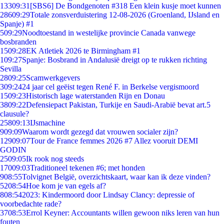
133
09:31
[SBS6] De Bondgenoten #318 Een klein kusje moet kunnen
286
09:29
Totale zonsverduistering 12-08-2026 (Groenland, IJsland en
Spanje) #1
5
09:29
Noodtoestand in westelijke provincie Canada vanwege
bosbranden
15
09:28
EK Atletiek 2026 te Birmingham #1
1
09:27
Spanje: Bosbrand in Andalusië dreigt op te rukken richting
Sevilla
28
09:25
Scamwerkgevers
3
09:24
24 jaar cel geëist tegen René F. in Berkelse vergismoord
15
09:23
Historisch lage waterstanden Rijn en Donau
38
09:22
Defensiepact Pakistan, Turkije en Saudi-Arabië bevat art.5
clausule?
258
09:13
IJsmachine
9
09:09
Waarom wordt gezegd dat vrouwen socialer zijn?
129
09:07
Tour de France femmes 2026 #7 Allez vooruit DEMI
GODIN
25
09:05
Ik rook nog steeds
170
09:03
Traditioneel tekenen #6; met honden
9
08:55
Tolvignet België, overzichtskaart, waar kan ik deze vinden?
52
08:54
Hoe kom je van egels af?
8
08:54
2023: Kindermoord door Lindsay Clancy: depressie of
voorbedachte rade?
37
08:53
Errol Keyner: Accountants willen gewoon niks leren van hun
fouten