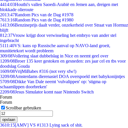
44
14:03
Houthi's vallen Saoedi-Arabië en Jemen aan, dreigen met
blokkade olieroute
20
13:47
Random Pics van de Dag #1978
76
13:16
Random Pics van de Dag #1980
14
13:06
Benzineprijs daalt verder, onzekerheid over Straat van Hormuz
blijft
8
12:37
Vrouw krijgt door verwisseling het embryo van ander stel
ingebracht
51
11:40
VS: kans op Russische aanval op NAVO-land groeit,
munitietekort wordt probleem
3
09/08
Vollering slaat dubbelslag in Nice en neemt geel over
12
09/08
Broer 135 keer gestoken en gesneden: zes jaar cel en tbs voor
doodslag Gouda
16
09/08
VrijMiBabes #316 (not very sfw!)
32
09/08
Amsterdams dierenasiel DOA overspoeld met babykonijntjes
57
09/08
Dikke Van Dale neemt 'vulvalippen' op: 'stigma op
schaamlippen doorbreken'
22
09/08
Jesus Simulator komt naar Nintendo Switch
Forum
Forum
Scrollbar gebruiken
opslaan
36
10:15
[AMV] VS #1313 Lying sack of shit.