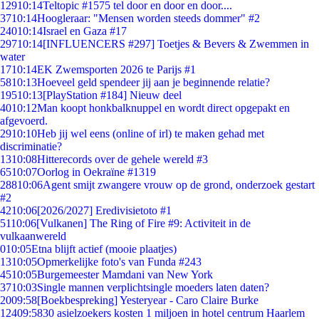
129
10:14
Teltopic #1575 tel door en door en door....
37
10:14
Hoogleraar: "Mensen worden steeds dommer" #2
240
10:14
Israel en Gaza #17
297
10:14
[INFLUENCERS #297] Toetjes & Bevers & Zwemmen in
water
17
10:14
EK Zwemsporten 2026 te Parijs #1
58
10:13
Hoeveel geld spendeer jij aan je beginnende relatie?
195
10:13
[PlayStation #184] Nieuw deel
40
10:12
Man koopt honkbalknuppel en wordt direct opgepakt en
afgevoerd.
29
10:10
Heb jij wel eens (online of irl) te maken gehad met
discriminatie?
13
10:08
Hitterecords over de gehele wereld #3
65
10:07
Oorlog in Oekraïne #1319
288
10:06
Agent smijt zwangere vrouw op de grond, onderzoek gestart
#2
42
10:06
[2026/2027] Eredivisietoto #1
51
10:06
[Vulkanen] The Ring of Fire #9: Activiteit in de
vulkaanwereld
0
10:05
Etna blijft actief (mooie plaatjes)
13
10:05
Opmerkelijke foto's van Funda #243
45
10:05
Burgemeester Mamdani van New York
37
10:03
Single mannen verplichtsingle moeders laten daten?
20
09:58
[Boekbespreking] Yesteryear - Caro Claire Burke
124
09:58
30 asielzoekers kosten 1 miljoen in hotel centrum Haarlem