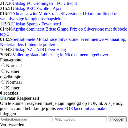
2
17:36
Uitslag FC Groningen - FC Utrecht
2
16:51
Uitslag PEC Zwolle - Ajax
0
16:11
Almansa wint Moto3-race Silverstone, Uriarte profiteert niet
van afwezige kampioenschapsleider
1
15:31
Uitslag Sparta - Feyenoord
0
14:46
Aprilia domineert Britse Grand Prix op Silverstone met dubbele
top-3
0
13:59
Sensationele Moto2-race Silverstone levert nieuwe winnaar op,
Nederlanders buiten de punten
1
09/08
Uitslag AZ - ADO Den Haag
3
08/08
Vollering slaat dubbelslag in Nice en neemt geel over
Font-grootte:
Normaal
Kleiner
regelhoogte :
Normaal
Kleiner
0 reacties
Reageer zelf
Om te kunnen reageren moet je zijn ingelogd op FOK.nl. Als je nog
geen account hebt kun je gratis
een FOK!account aanmaken
Inloggen
Voorwaarden