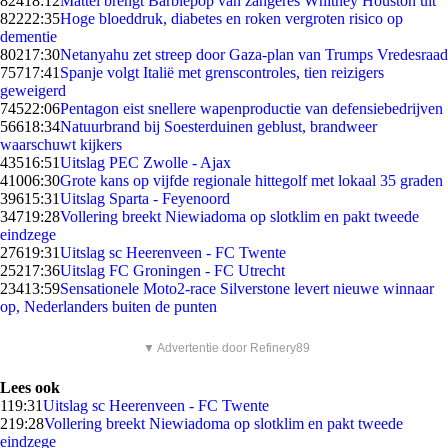
824
18:12
Mattel brengt Barbiepop van zangeres Whitney Houston uit
822
22:35
Hoge bloeddruk, diabetes en roken vergroten risico op
dementie
802
17:30
Netanyahu zet streep door Gaza-plan van Trumps Vredesraad
757
17:41
Spanje volgt Italië met grenscontroles, tien reizigers
geweigerd
745
22:06
Pentagon eist snellere wapenproductie van defensiebedrijven
566
18:34
Natuurbrand bij Soesterduinen geblust, brandweer
waarschuwt kijkers
435
16:51
Uitslag PEC Zwolle - Ajax
410
06:30
Grote kans op vijfde regionale hittegolf met lokaal 35 graden
396
15:31
Uitslag Sparta - Feyenoord
347
19:28
Vollering breekt Niewiadoma op slotklim en pakt tweede
eindzege
276
19:31
Uitslag sc Heerenveen - FC Twente
252
17:36
Uitslag FC Groningen - FC Utrecht
234
13:59
Sensationele Moto2-race Silverstone levert nieuwe winnaar
op, Nederlanders buiten de punten
▼ Advertentie door Refinery89
Lees ook
1
19:31
Uitslag sc Heerenveen - FC Twente
2
19:28
Vollering breekt Niewiadoma op slotklim en pakt tweede
eindzege