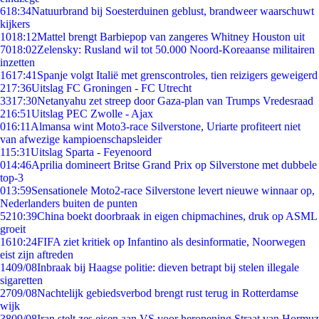
6
18:34
Natuurbrand bij Soesterduinen geblust, brandweer waarschuwt
kijkers
10
18:12
Mattel brengt Barbiepop van zangeres Whitney Houston uit
70
18:02
Zelensky: Rusland wil tot 50.000 Noord-Koreaanse militairen
inzetten
16
17:41
Spanje volgt Italië met grenscontroles, tien reizigers geweigerd
2
17:36
Uitslag FC Groningen - FC Utrecht
33
17:30
Netanyahu zet streep door Gaza-plan van Trumps Vredesraad
2
16:51
Uitslag PEC Zwolle - Ajax
0
16:11
Almansa wint Moto3-race Silverstone, Uriarte profiteert niet
van afwezige kampioenschapsleider
1
15:31
Uitslag Sparta - Feyenoord
0
14:46
Aprilia domineert Britse Grand Prix op Silverstone met dubbele
top-3
0
13:59
Sensationele Moto2-race Silverstone levert nieuwe winnaar op,
Nederlanders buiten de punten
52
10:39
China boekt doorbraak in eigen chipmachines, druk op ASML
groeit
16
10:24
FIFA ziet kritiek op Infantino als desinformatie, Noorwegen
eist zijn aftreden
14
09/08
Inbraak bij Haagse politie: dieven betrapt bij stelen illegale
sigaretten
27
09/08
Nachtelijk gebiedsverbod brengt rust terug in Rotterdamse
wijk
38
09/08
Iran stelt zes eisen aan VS voor heropening Straat van Hormuz