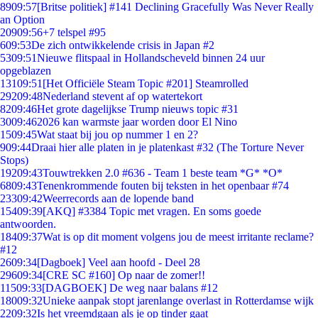
89
09:57
[Britse politiek] #141 Declining Gracefully Was Never Really
an Option
209
09:56
+7 telspel #95
6
09:53
De zich ontwikkelende crisis in Japan #2
53
09:51
Nieuwe flitspaal in Hollandscheveld binnen 24 uur
opgeblazen
131
09:51
[Het Officiële Steam Topic #201] Steamrolled
292
09:48
Nederland stevent af op watertekort
82
09:46
Het grote dagelijkse Trump nieuws topic #31
30
09:46
2026 kan warmste jaar worden door El Nino
15
09:45
Wat staat bij jou op nummer 1 en 2?
9
09:44
Draai hier alle platen in je platenkast #32 (The Torture Never
Stops)
192
09:43
Touwtrekken 2.0 #636 - Team 1 beste team *G* *O*
68
09:43
Tenenkrommende fouten bij teksten in het openbaar #74
233
09:42
Weerrecords aan de lopende band
154
09:39
[AKQ] #3384 Topic met vragen. En soms goede
antwoorden.
184
09:37
Wat is op dit moment volgens jou de meest irritante reclame?
#12
26
09:34
[Dagboek] Veel aan hoofd - Deel 28
296
09:34
[CRE SC #160] Op naar de zomer!!
115
09:33
[DAGBOEK] De weg naar balans #12
180
09:32
Unieke aanpak stopt jarenlange overlast in Rotterdamse wijk
22
09:32
Is het vreemdgaan als je op tinder gaat