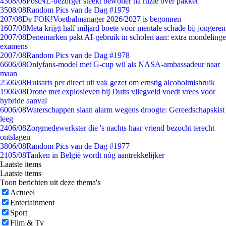
43
08/08
PostNL-bezorger steekt bewoner na ruzie over pakket
35
08/08
Random Pics van de Dag #1979
2
07/08
De FOK!Voetbalmanager 2026/2027 is begonnen
16
07/08
Meta krijgt half miljard boete voor mentale schade bij jongeren
20
07/08
Denemarken pakt AI-gebruik in scholen aan: extra mondelinge
examens
20
07/08
Random Pics van de Dag #1978
66
06/08
Onlyfans-model met G-cup wil als NASA-ambassadeur naar
maan
25
06/08
Huisarts per direct uit vak gezet om ernstig alcoholmisbruik
19
06/08
Drone met explosieven bij Duits vliegveld voedt vrees voor
hybride aanval
60
06/08
Waterschappen slaan alarm wegens droogte: Gereedschapskist
leeg
24
06/08
Zorgmedewerkster die 's nachts haar vriend bezocht terecht
ontslagen
38
06/08
Random Pics van de Dag #1977
21
05/08
Tanken in België wordt nóg aantrekkelijker
Laatste items
Laatste items
Toon berichten uit deze thema's
Actueel
Entertainment
Sport
Film & Tv