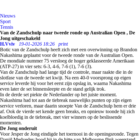
Nieuws
Sport
Tennis
Van de Zandschulp naar tweede ronde op Australian Open , De
Jong uitgeschakeld
H.Vviv
19-01-2026 18:26
print
Botic van de Zandschulp heeft zich met een overwinning op Brandon
Nakashima geplaatst voor de tweede ronde van de Australian Open.
De mondiale nummer 75 versloeg de hoger geklasseerde Amerikaan
(ATP-27) in vier sets: 6-3, 4-6, 7-6 (1), 7-6 (3).
Van de Zandschulp had lange tijd de controle, maar raakte die in de
slotfase van de tweede set kwijt. Na een 40-0 voorsprong op eigen
service leverde hij voor het eerst zijn opslag in, waarna Nakashima
even later de set binnensleepte en de stand gelijk trok.
In de derde set piekte de Nederlander op het juiste moment.
Nakashima had tot aan de tiebreak nauwelijks punten op zijn eigen
service verloren, maar daarin snoepte Van de Zandschulp hem er drie
af. Ook de vierde set kende geen breaks, en opnieuw toonde hij zich
koelbloedig in de tiebreak, met vier winners op de beslissende
momenten.
De Jong onderuit
Voor Jesper de Jong eindigde het toernooi in de openingsronde. Tegen
Daniil Medvedev bood hij in de hitte van Melbourne flink weerstand,