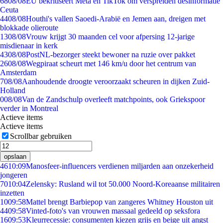
68
08/08
EU bekritiseert Meta en TikTok om verspreiden desinformatie
Ceuta
44
08/08
Houthi's vallen Saoedi-Arabië en Jemen aan, dreigen met
blokkade olieroute
13
08/08
Vrouw krijgt 30 maanden cel voor afpersing 12-jarige
misdienaar in kerk
43
08/08
PostNL-bezorger steekt bewoner na ruzie over pakket
26
08/08
Wegpiraat scheurt met 146 km/u door het centrum van
Amsterdam
7
08/08
Aanhoudende droogte veroorzaakt scheuren in dijken Zuid-
Holland
0
08/08
Van de Zandschulp overleeft matchpoints, ook Griekspoor
verder in Montreal
Actieve items
Actieve items
Scrollbar gebruiken
opslaan
46
10:09
Manosfeer-influencers verdienen miljarden aan onzekerheid
jongeren
70
10:04
Zelensky: Rusland wil tot 50.000 Noord-Koreaanse militairen
inzetten
10
09:58
Mattel brengt Barbiepop van zangeres Whitney Houston uit
44
09:58
Vinted-foto's van vrouwen massaal gedeeld op seksfora
16
09:53
Kleurrecessie: consumenten kiezen grijs en beige uit angst