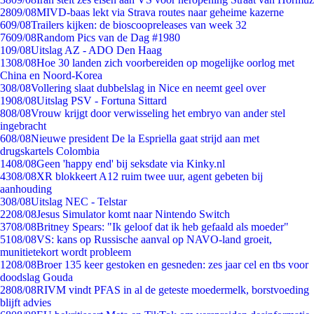
28
09/08
MIVD-baas lekt via Strava routes naar geheime kazerne
6
09/08
Trailers kijken: de bioscoopreleases van week 32
76
09/08
Random Pics van de Dag #1980
1
09/08
Uitslag AZ - ADO Den Haag
13
08/08
Hoe 30 landen zich voorbereiden op mogelijke oorlog met
China en Noord-Korea
3
08/08
Vollering slaat dubbelslag in Nice en neemt geel over
19
08/08
Uitslag PSV - Fortuna Sittard
8
08/08
Vrouw krijgt door verwisseling het embryo van ander stel
ingebracht
6
08/08
Nieuwe president De la Espriella gaat strijd aan met
drugskartels Colombia
14
08/08
Geen 'happy end' bij seksdate via Kinky.nl
43
08/08
XR blokkeert A12 ruim twee uur, agent gebeten bij
aanhouding
3
08/08
Uitslag NEC - Telstar
22
08/08
Jesus Simulator komt naar Nintendo Switch
37
08/08
Britney Spears: "Ik geloof dat ik heb gefaald als moeder"
51
08/08
VS: kans op Russische aanval op NAVO-land groeit,
munitietekort wordt probleem
12
08/08
Broer 135 keer gestoken en gesneden: zes jaar cel en tbs voor
doodslag Gouda
28
08/08
RIVM vindt PFAS in al de geteste moedermelk, borstvoeding
blijft advies