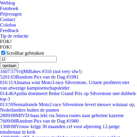
Weblog
Fotoboek
Prijsvragen
Contact
Colofon
Feedback
Tip de redactie
FOK!
FOK!
Scrollbar gebruiken
opslaan
16
07:57
VrijMiBabes #316 (not very sfw!)
52
01:03
Random Pics van de Dag #1981
0
16:11
Almansa wint Moto3-race Silverstone, Uriarte profiteert niet
van afwezige kampioenschapsleider
0
14:46
Aprilia domineert Britse Grand Prix op Silverstone met dubbele
top-3
0
13:59
Sensationele Moto2-race Silverstone levert nieuwe winnaar op,
Nederlanders buiten de punten
28
09/08
MIVD-baas lekt via Strava routes naar geheime kazerne
76
09/08
Random Pics van de Dag #1980
13
08/08
Vrouw krijgt 30 maanden cel voor afpersing 12-jarige
misdienaar in kerk