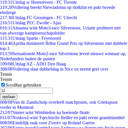
1
19:31
Uitslag sc Heerenveen - FC Twente
2
19:28
Vollering breekt Niewiadoma op slotklim en pakt tweede
eindzege
2
17:36
Uitslag FC Groningen - FC Utrecht
2
16:51
Uitslag PEC Zwolle - Ajax
0
16:11
Almansa wint Moto3-race Silverstone, Uriarte profiteert niet
van afwezige kampioenschapsleider
1
15:31
Uitslag Sparta - Feyenoord
0
14:46
Aprilia domineert Britse Grand Prix op Silverstone met dubbele
top-3
0
13:59
Sensationele Moto2-race Silverstone levert nieuwe winnaar op,
Nederlanders buiten de punten
1
09/08
Uitslag AZ - ADO Den Haag
3
08/08
Vollering slaat dubbelslag in Nice en neemt geel over
Tennis
Tennis
Scrollbar gebruiken
opslaan
0
08/08
Van de Zandschulp overleeft matchpoints, ook Griekspoor
verder in Montreal
2
12/07
Sinner wint Wimbledon na boeiende finale
0
11/07
Nosková wint Tsjechische thriller en pakt eerste grandslamtitel
0
08/06
Eindelijk raak voor Zverev op Roland Garros
2
07/06
Eerste grandslamtitel voor Andreeva na dominante finale tegen