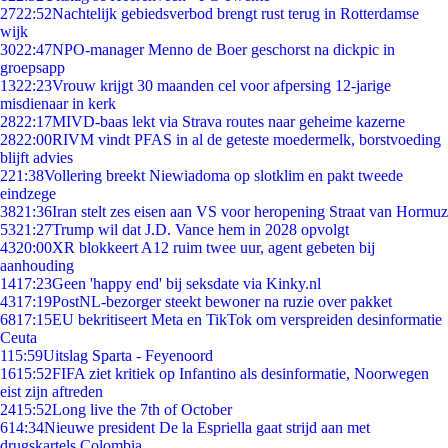
27
22:52
Nachtelijk gebiedsverbod brengt rust terug in Rotterdamse
wijk
30
22:47
NPO-manager Menno de Boer geschorst na dickpic in
groepsapp
13
22:23
Vrouw krijgt 30 maanden cel voor afpersing 12-jarige
misdienaar in kerk
28
22:17
MIVD-baas lekt via Strava routes naar geheime kazerne
28
22:00
RIVM vindt PFAS in al de geteste moedermelk, borstvoeding
blijft advies
2
21:38
Vollering breekt Niewiadoma op slotklim en pakt tweede
eindzege
38
21:36
Iran stelt zes eisen aan VS voor heropening Straat van Hormuz
53
21:27
Trump wil dat J.D. Vance hem in 2028 opvolgt
43
20:00
XR blokkeert A12 ruim twee uur, agent gebeten bij
aanhouding
14
17:23
Geen 'happy end' bij seksdate via Kinky.nl
43
17:19
PostNL-bezorger steekt bewoner na ruzie over pakket
68
17:15
EU bekritiseert Meta en TikTok om verspreiden desinformatie
Ceuta
1
15:59
Uitslag Sparta - Feyenoord
16
15:52
FIFA ziet kritiek op Infantino als desinformatie, Noorwegen
eist zijn aftreden
24
15:52
Long live the 7th of October
6
14:34
Nieuwe president De la Espriella gaat strijd aan met
drugskartels Colombia