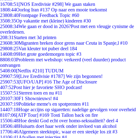
167
08:51
[NOS Eredivisie #298] We gaan staken
18
08:44
Oorlog Iran #137 Op naar een mooie toekomst
238
08:40
Frontpage Feedback Topic #60
35
08:35
Op vakantie met (kleine) kinderen #30
250
08:34
Wie gaan er dood in 2026?Post met een vleugje cynisme de
overledenen.
2
08:31
Starten met 3d printen
236
08:30
Migranten breken door grens naar Ceuta in Spanje,l #10
298
08:25
Van kleuter tot puber deel 184
146
08:09
Het grote goedemorgen topic #3
88
08:03
Probleem met webshop: verkeerd (veel duurder) product
ontvangen
54
08:00
[Netflix #210] TUDUM
299
07:59
[Live Eredivisie #1787] We zijn begonnen!
259
07:53
[UFO/UAP] #16 The Age of Disclosure
4
07:52
Post hier je favoriete SHO podcast!
155
07:51
Sterren toen en nu #11
201
07:30
F1 Shownieuws! #4
203
07:19
Politieke meme's en spotprenten #11
144
07:18
Hoge accijns op sigaretten: nadelige gevolgen voor overheid
81
07:06
[ATP Tour] #169 Tosti Tallon back on fire
155
06:48
Hoe denkt God echt over homo-seksualiteit? deel 4
185
06:48
Huisarts doet haar werk onder invloed van alcohol
177
06:46
Algemeen steektopic, waar er een steekje los zit #3
141
06:41
Afvallen met injecties #4