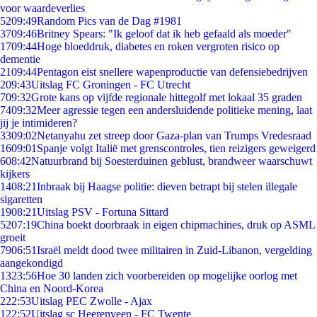
voor waardeverlies
52
09:49
Random Pics van de Dag #1981
37
09:46
Britney Spears: "Ik geloof dat ik heb gefaald als moeder"
17
09:44
Hoge bloeddruk, diabetes en roken vergroten risico op
dementie
21
09:44
Pentagon eist snellere wapenproductie van defensiebedrijven
2
09:43
Uitslag FC Groningen - FC Utrecht
7
09:32
Grote kans op vijfde regionale hittegolf met lokaal 35 graden
74
09:32
Meer agressie tegen een andersluidende politieke mening, laat
jij je intimideren?
33
09:02
Netanyahu zet streep door Gaza-plan van Trumps Vredesraad
16
09:01
Spanje volgt Italië met grenscontroles, tien reizigers geweigerd
6
08:42
Natuurbrand bij Soesterduinen geblust, brandweer waarschuwt
kijkers
14
08:21
Inbraak bij Haagse politie: dieven betrapt bij stelen illegale
sigaretten
19
08:21
Uitslag PSV - Fortuna Sittard
52
07:19
China boekt doorbraak in eigen chipmachines, druk op ASML
groeit
79
06:51
Israël meldt dood twee militairen in Zuid-Libanon, vergelding
aangekondigd
13
23:56
Hoe 30 landen zich voorbereiden op mogelijke oorlog met
China en Noord-Korea
2
22:53
Uitslag PEC Zwolle - Ajax
1
22:52
Uitslag sc Heerenveen - FC Twente