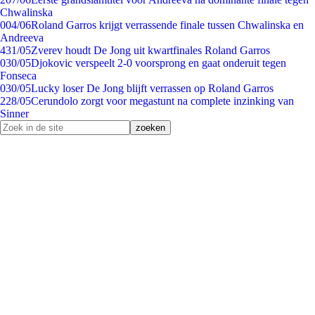
Chwalinska
0
04/06
Roland Garros krijgt verrassende finale tussen Chwalinska en
Andreeva
4
31/05
Zverev houdt De Jong uit kwartfinales Roland Garros
0
30/05
Djokovic verspeelt 2-0 voorsprong en gaat onderuit tegen
Fonseca
0
30/05
Lucky loser De Jong blijft verrassen op Roland Garros
2
28/05
Cerundolo zorgt voor megastunt na complete inzinking van
Sinner