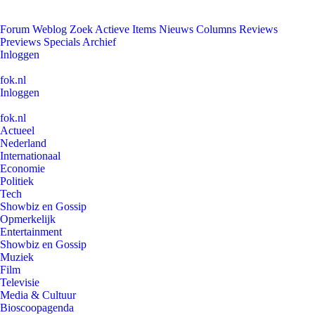
Forum
Weblog
Zoek
Actieve Items
Nieuws
Columns
Reviews
Previews
Specials
Archief
Inloggen
fok.nl
Inloggen
fok.nl
Actueel
Nederland
Internationaal
Economie
Politiek
Tech
Showbiz en Gossip
Opmerkelijk
Entertainment
Showbiz en Gossip
Muziek
Film
Televisie
Media & Cultuur
Bioscoopagenda