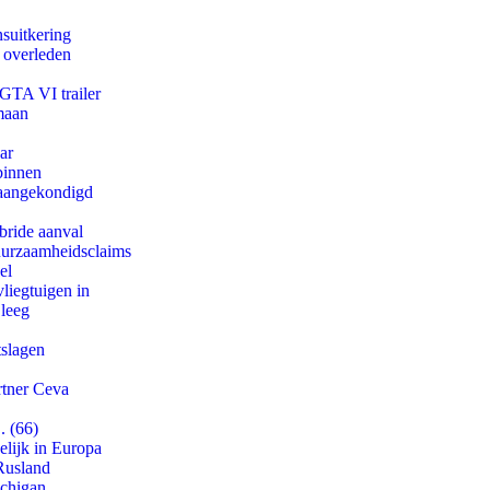
suitkering
d overleden
 GTA VI trailer
maan
ar
binnen
g aangekondigd
bride aanval
duurzaamheidsclaims
el
iegtuigen in
 leeg
tslagen
rtner Ceva
. (66)
lijk in Europa
Rusland
ichigan