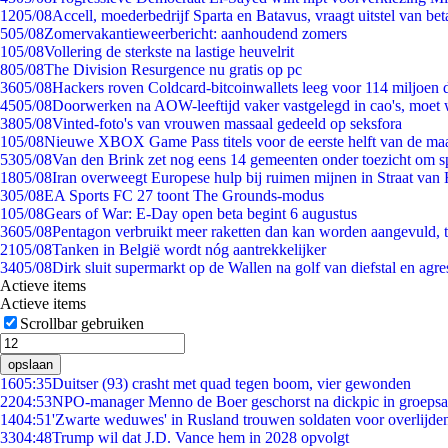
12
05/08
Accell, moederbedrijf Sparta en Batavus, vraagt uitstel van bet
5
05/08
Zomervakantieweerbericht: aanhoudend zomers
1
05/08
Vollering de sterkste na lastige heuvelrit
8
05/08
The Division Resurgence nu gratis op pc
36
05/08
Hackers roven Coldcard-bitcoinwallets leeg voor 114 miljoen d
45
05/08
Doorwerken na AOW-leeftijd vaker vastgelegd in cao's, moet
38
05/08
Vinted-foto's van vrouwen massaal gedeeld op seksfora
1
05/08
Nieuwe XBOX Game Pass titels voor de eerste helft van de ma
53
05/08
Van den Brink zet nog eens 14 gemeenten onder toezicht om s
18
05/08
Iran overweegt Europese hulp bij ruimen mijnen in Straat va
3
05/08
EA Sports FC 27 toont The Grounds-modus
1
05/08
Gears of War: E-Day open beta begint 6 augustus
36
05/08
Pentagon verbruikt meer raketten dan kan worden aangevuld, t
21
05/08
Tanken in België wordt nóg aantrekkelijker
34
05/08
Dirk sluit supermarkt op de Wallen na golf van diefstal en agre
Actieve items
Actieve items
Scrollbar gebruiken
opslaan
16
05:35
Duitser (93) crasht met quad tegen boom, vier gewonden
22
04:53
NPO-manager Menno de Boer geschorst na dickpic in groeps
14
04:51
'Zwarte weduwes' in Rusland trouwen soldaten voor overlijden
33
04:48
Trump wil dat J.D. Vance hem in 2028 opvolgt