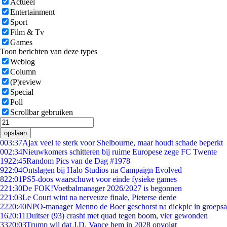
Actueel
Entertainment
Sport
Film & Tv
Games
Toon berichten van deze types
Weblog
Column
(P)review
Special
Poll
Scrollbar gebruiken
opslaan
0
03:37
Ajax veel te sterk voor Shelbourne, maar houdt schade beperkt
0
02:34
Nieuwkomers schitteren bij ruime Europese zege FC Twente
19
22:45
Random Pics van de Dag #1978
9
22:04
Ontslagen bij Halo Studios na Campaign Evolved
8
22:01
PS5-doos waarschuwt voor einde fysieke games
2
21:30
De FOK!Voetbalmanager 2026/2027 is begonnen
2
21:03
Le Court wint na nerveuze finale, Pieterse derde
22
20:40
NPO-manager Menno de Boer geschorst na dickpic in groeps
16
20:11
Duitser (93) crasht met quad tegen boom, vier gewonden
33
20:03
Trump wil dat J.D. Vance hem in 2028 opvolgt