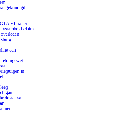
eem
g aangekondigd
 GTA VI trailer
duurzaamheidsclaims
d overleden
rsburg
aling aan
preidingswet
maan
iegtuigen in
el
 leeg
ichigan
bride aanval
ar
binnen