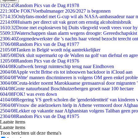
19
22:45
Random Pics van de Dag #1978
2
21:30
De FOK!Voetbalmanager 2026/2027 is begonnen
57
14:35
Onlyfans-model met G-cup wil als NASA-ambassadeur naar 
22
14:09
Huisarts per direct uit vak gezet om ernstig alcoholmisbruik
16
10:32
Drone met explosieven bij Duits vliegveld voedt vrees voor hy
55
09:33
Waterschappen slaan alarm wegens droogte: Gereedschapskist
23
06:40
Zorgmedewerkster die 's nachts haar vriend bezocht terecht on
37
06/08
Random Pics van de Dag #1977
21
05/08
Tanken in België wordt nóg aantrekkelijker
34
05/08
Dirk sluit supermarkt op de Wallen na golf van diefstal en agre
12
05/08
Random Pics van de Dag #1976
6
04/08
Kraftwerk brengt ruimteschip terug naar Eindhoven
20
04/08
Apple vecht Britse eis tot inbouwen backdoor in iCloud aan
85
04/08
'Witte' mannen discrimineren is volgens OM geen enkel probl
30
04/08
Ceuta-leider noemt Marokkaanse grensaanval door migranten 
6
04/08
Grote natuurbrand Boschhuizerbergen groeit naar 100 hectare
6
04/08
FOK! was even down
41
04/08
Regering VS geeft scholen die 'genderidentiteit' van kinderen
59
04/08
Vrouw die asielzoekers hielp in Athene vermoord door Afghaa
25
04/08
Lekker op vakantie naar Afghanistan volgens Taliban geen pr
23
04/08
Random Pics van de Dag #1975
Laatste items
Laatste items
Toon berichten uit deze thema's