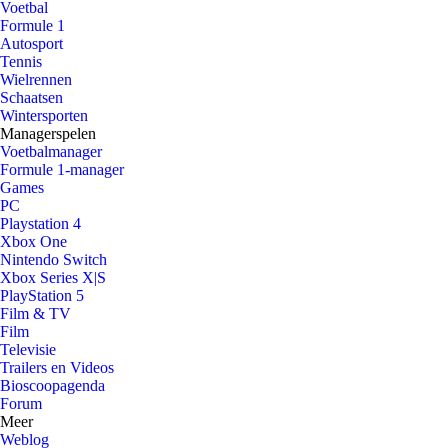
Voetbal
Formule 1
Autosport
Tennis
Wielrennen
Schaatsen
Wintersporten
Managerspelen
Voetbalmanager
Formule 1-manager
Games
PC
Playstation 4
Xbox One
Nintendo Switch
Xbox Series X|S
PlayStation 5
Film & TV
Film
Televisie
Trailers en Videos
Bioscoopagenda
Forum
Meer
Weblog