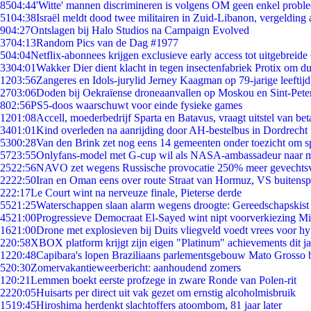
85
04:44
'Witte' mannen discrimineren is volgens OM geen enkel probl
51
04:38
Israël meldt dood twee militairen in Zuid-Libanon, vergeldin
9
04:27
Ontslagen bij Halo Studios na Campaign Evolved
37
04:13
Random Pics van de Dag #1977
5
04:04
Netflix-abonnees krijgen exclusieve early access tot uitgebreide
33
04:01
Wakker Dier dient klacht in tegen insectenfabriek Protix om 
12
03:56
Zangeres en Idols-jurylid Jerney Kaagman op 79-jarige leeftij
27
03:06
Doden bij Oekraïense droneaanvallen op Moskou en Sint-Pete
8
02:56
PS5-doos waarschuwt voor einde fysieke games
12
01:08
Accell, moederbedrijf Sparta en Batavus, vraagt uitstel van bet
34
01:01
Kind overleden na aanrijding door AH-bestelbus in Dordrecht
53
00:28
Van den Brink zet nog eens 14 gemeenten onder toezicht om s
57
23:55
Onlyfans-model met G-cup wil als NASA-ambassadeur naar 
25
22:56
NAVO zet wegens Russische provocatie 250% meer gevechtsvl
22
22:50
Iran en Oman eens over route Straat van Hormuz, VS buitensp
2
22:17
Le Court wint na nerveuze finale, Pieterse derde
55
21:25
Waterschappen slaan alarm wegens droogte: Gereedschapskist
45
21:00
Progressieve Democraat El-Sayed wint nipt voorverkiezing M
16
21:00
Drone met explosieven bij Duits vliegveld voedt vrees voor hy
2
20:58
XBOX platform krijgt zijn eigen "Platinum" achievements dit ja
12
20:48
Capibara's lopen Braziliaans parlementsgebouw Mato Grosso 
5
20:30
Zomervakantieweerbericht: aanhoudend zomers
1
20:21
Lemmen boekt eerste profzege in zware Ronde van Polen-rit
22
20:05
Huisarts per direct uit vak gezet om ernstig alcoholmisbruik
15
19:45
Hiroshima herdenkt slachtoffers atoombom, 81 jaar later