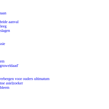
maan
bride aanval
 leeg
tslagen
ssie
eem
'gruweldaad'
 verbergen voor ouders ultimatum
nse asielzoeker
obleem