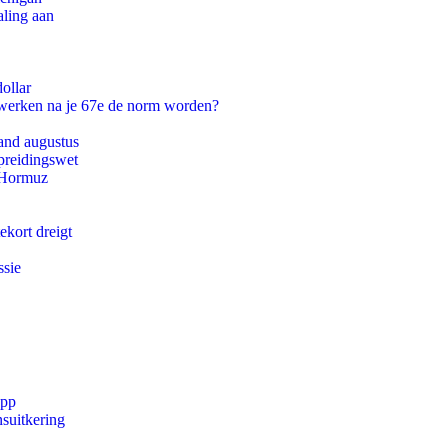
aling aan
ollar
 werken na je 67e de norm worden?
and augustus
preidingswet
n Hormuz
ekort dreigt
ssie
app
suitkering