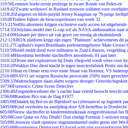
1
19:50
Lemmen boekt eerste profzege in zware Ronde van Polen-rit
14
19:42
'Zwarte weduwes' in Rusland trouwen soldaten voor overlijden
12
18:20
Zangeres en Idols-jurylid Jerney Kaagman op 79-jarige leeftij
1
16:00
Trailers kijken: de bioscoopreleases van week 32
5
15:21
Netflix-abonnees krijgen exclusieve early access tot uitgebreide
57
14:35
Onlyfans-model met G-cup wil als NASA-ambassadeur naar 
22
14:09
Huisarts per direct uit vak gezet om ernstig alcoholmisbruik
2
12:12
XBOX platform krijgt zijn eigen "Platinum" achievements dit ja
12
11:27
Capibara's lopen Braziliaans parlementsgebouw Mato Grosso 
51
10:59
Israël meldt dood twee militairen in Zuid-Libanon, vergeldin
15
10:48
Hiroshima herdenkt slachtoffers atoombom, 81 jaar later
16
10:32
Drone met explosieven bij Duits vliegveld voedt vrees voor hy
33
10:28
Wakker Dier dient klacht in tegen insectenfabriek Protix om 
22
10:16
Iran en Oman eens over route Straat van Hormuz, VS buitensp
25
10:08
NAVO zet wegens Russische provocatie 250% meer gevechtsvl
55
09:33
Waterschappen slaan alarm wegens droogte: Gereedschapskist
1
07:00
Forensics: Crime Scene Detective
23
06:40
Zorgmedewerkster die 's nachts haar vriend bezocht terecht on
37
06/08
Random Pics van de Dag #1977
18
05/08
Datalek bij Bol en de Bijenkorf na cyberaanval op logistiek pa
34
05/08
Kind overleden na aanrijding door AH-bestelbus in Dordrecht
6
05/08
Nieuw slachtoffer in kindermisbruikzaak zorgprofessional Jan B
3
05/08
Geen Qatar en Abu Dhabi? Dan eindigt Formule 1-seizoen moge
5
05/08
Litouwen vindt opnieuw migrantentunnel onder grens met Wit-
45
05/08
Progressieve Democraat El-Sayed wint nipt voorverkiezing M