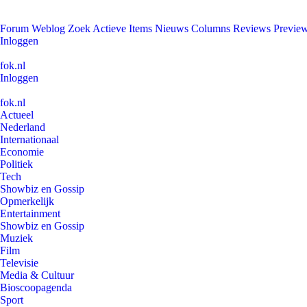
Forum
Weblog
Zoek
Actieve Items
Nieuws
Columns
Reviews
Previe
Inloggen
fok.nl
Inloggen
fok.nl
Actueel
Nederland
Internationaal
Economie
Politiek
Tech
Showbiz en Gossip
Opmerkelijk
Entertainment
Showbiz en Gossip
Muziek
Film
Televisie
Media & Cultuur
Bioscoopagenda
Sport