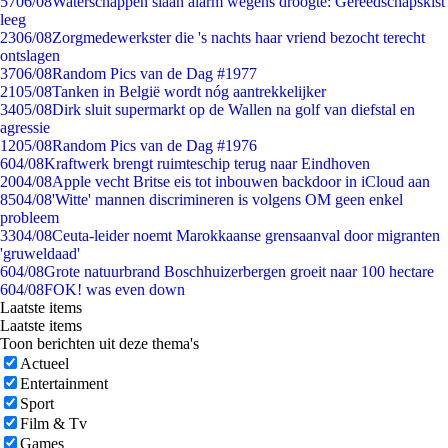
57
06/08
Waterschappen slaan alarm wegens droogte: Gereedschapskist
leeg
23
06/08
Zorgmedewerkster die 's nachts haar vriend bezocht terecht
ontslagen
37
06/08
Random Pics van de Dag #1977
21
05/08
Tanken in België wordt nóg aantrekkelijker
34
05/08
Dirk sluit supermarkt op de Wallen na golf van diefstal en
agressie
12
05/08
Random Pics van de Dag #1976
6
04/08
Kraftwerk brengt ruimteschip terug naar Eindhoven
20
04/08
Apple vecht Britse eis tot inbouwen backdoor in iCloud aan
85
04/08
'Witte' mannen discrimineren is volgens OM geen enkel
probleem
33
04/08
Ceuta-leider noemt Marokkaanse grensaanval door migranten
'gruweldaad'
6
04/08
Grote natuurbrand Boschhuizerbergen groeit naar 100 hectare
6
04/08
FOK! was even down
Laatste items
Laatste items
Toon berichten uit deze thema's
Actueel
Entertainment
Sport
Film & Tv
Games