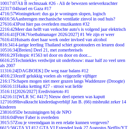
100
17:07
Ali B rechtszaak #26 - Ali de bewezen serieverkrachter
223
17:04
Israel en Gaza #17
47
16:57
Woningtekort: dus ga je woningen slopen, logisch
60
16:56
Aanbrengen mechanische ventilatie zinvol in oud huis?
276
16:43
Post hier pas overleden muzikanten #32
22
16:42
Meer dan helft van verkochte auto's is volgend jaar elektrisch
85
16:41
[FOK!Voetbalmanager 2026/2027] #1 We zijn er weer
76
16:41
Huisarts doet haar werk onder invloed van alcohol
8
16:34
14-jarige leerling Thailand schiet grootouders en leraren dood
105
16:34
[Breien] Deel 21, met zomerbreisels
99
16:29
Teltopic #1563 tel door en door en door....
66
16:25
Techniekles verdwijnt uit onderbouw: maar half zo veel uren
als 2007
113
16:24
[DAGBOEK] De weg naar balans #12
40
16:23
Jezelf gelukkig voelen als vrijgezelle vijftiger
2
16:17
Schapen mogen niet meer grazen langs Waddenzee (Droogte)
166
16:11
Haiku ketting #27 - strooi wat liefde
35
16:11
[2026/2027] Eredivisietoto #1
142
16:11
[WLR SC #417] Nieuw deel openen was kaputt
127
16:09
Invalkracht kinderdagverblijf Jan B. (66) misbruikt zeker 14
kinderen
238
16:05
De bezuinigingen bij de NPO
18
16:04
Peter Faber is overleden
39
15:57
Zou je vreemdgaan in een relatie kunnen vergeven?
66
15:56
GTA VI #12 GTA VI Extended look 27 Augustus Netflix/YT