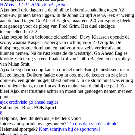
H.Vviv
17-01-2026 18:39
print
Ajax heeft drie dagen na de pijnlijke bekeruitschakeling tegen AZ
opnieuw punten laten liggen. In de Johan Cruijff ArenA leek er weinig
aan de hand tegen Go Ahead Eagles, maar een 2-0 voorsprong bleek
niet genoeg voor de ploeg van Fred Grim. Het duel eindigde
teleurstellend in 2-2.
Ajax begon fel en beloonde zichzelf snel. Davy Klaassen opende de
score, waarna Kasper Dolberg van dichtbij voor 2-0 zorgde. De
thuisploeg oogde dominant en had voor rust zelfs verder afstand
kunnen nemen. Na de rust kantelde de wedstrijd. Go Ahead Eagles
knokte zich terug via een fraaie krul van Thibo Baeten en een volley
van Milan Smit.
Ajax kreeg daarna nog kansen om het duel alsnog te beslissen, maar
liet ze liggen. Dolberg faalde oog in oog met de keeper en zag later
opnieuw een grote mogelijkheid onbenut. In de slotminuut was er nog
een ultieme kans, maar Lucas Rosa raakte van dichtbij de paal. Zo
bleef Ajax met frustratie achter en moest het genoegen nemen met een
punt.
ajax
eredivisie
go ahead eagles
Submitter:
Bron:
FOK!sport
8
Help ons; deel dit item als je het leuk vond
Interessant sportnieuws gevonden?
Tip ons dan via de submit!
Helemaal sportgek?
Kom schrijven bij de sportcrew!
Meest gelezen