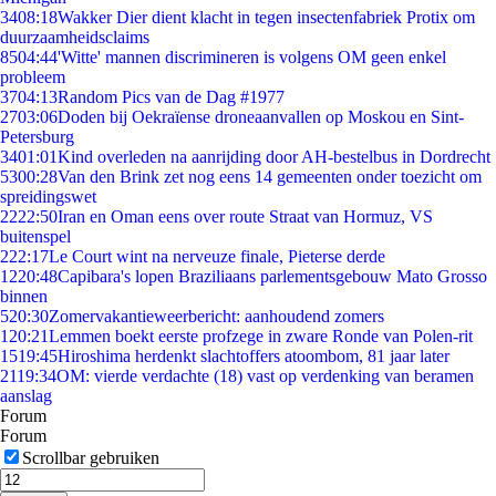
34
08:18
Wakker Dier dient klacht in tegen insectenfabriek Protix om
duurzaamheidsclaims
85
04:44
'Witte' mannen discrimineren is volgens OM geen enkel
probleem
37
04:13
Random Pics van de Dag #1977
27
03:06
Doden bij Oekraïense droneaanvallen op Moskou en Sint-
Petersburg
34
01:01
Kind overleden na aanrijding door AH-bestelbus in Dordrecht
53
00:28
Van den Brink zet nog eens 14 gemeenten onder toezicht om
spreidingswet
22
22:50
Iran en Oman eens over route Straat van Hormuz, VS
buitenspel
2
22:17
Le Court wint na nerveuze finale, Pieterse derde
12
20:48
Capibara's lopen Braziliaans parlementsgebouw Mato Grosso
binnen
5
20:30
Zomervakantieweerbericht: aanhoudend zomers
1
20:21
Lemmen boekt eerste profzege in zware Ronde van Polen-rit
15
19:45
Hiroshima herdenkt slachtoffers atoombom, 81 jaar later
21
19:34
OM: vierde verdachte (18) vast op verdenking van beramen
aanslag
Forum
Forum
Scrollbar gebruiken