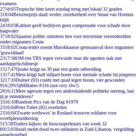
examens
27
18:05
Tropische hitte keert zondag terug met lokaal 32 graden
3
18:04
Benzineprijs daalt verder, onzekerheid over Straat van Hormuz
blijft
24
18:03
Kabinet geeft bedrijven geen compensatie voor schade door
laagwater
37
18:02
Spaanse politie: minstens tien voor terrorisme veroordeelden
onder migranten Ceuta
33
18:02
Ceuta-leider noemt Marokkaanse grensaanval door migranten
'gruweldaad'
23
17:58
OM eist TBS tegen verwarde man die agenten stak met
aardappelschilmesje
15
17:47
Quake krijgt na 30 jaar een gratis uitbreiding
13
17:41
Meta krijgt half miljard boete voor mentale schade bij jongeren
32
17:10
Duitser (93) crasht met quad tegen boom, vier gewonden
9
16:29
VrijMiBabes #316 (not very sfw!)
28
16:21
Meer agressie tegen een andersluidende politieke mening, laat
jij je intimideren?
33
16:10
Random Pics van de Dag #1979
23
16:04
Peter Faber (82) overleden
23
16:04
'Zwarte weduwes' in Rusland trouwen soldaten voor
overlijdensuitkering
5
15:58
Trailers kijken: de bioscoopreleases van week 32
69
15:03
Israël meldt dood twee militairen in Zuid-Libanon, vergelding
aangekondigd