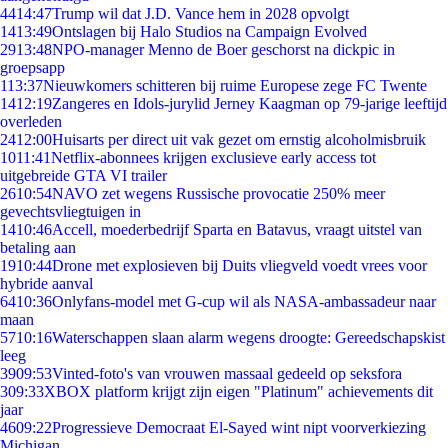
44
14:47
Trump wil dat J.D. Vance hem in 2028 opvolgt
14
13:49
Ontslagen bij Halo Studios na Campaign Evolved
29
13:48
NPO-manager Menno de Boer geschorst na dickpic in
groepsapp
1
13:37
Nieuwkomers schitteren bij ruime Europese zege FC Twente
14
12:19
Zangeres en Idols-jurylid Jerney Kaagman op 79-jarige leeftijd
overleden
24
12:00
Huisarts per direct uit vak gezet om ernstig alcoholmisbruik
10
11:41
Netflix-abonnees krijgen exclusieve early access tot
uitgebreide GTA VI trailer
26
10:54
NAVO zet wegens Russische provocatie 250% meer
gevechtsvliegtuigen in
14
10:46
Accell, moederbedrijf Sparta en Batavus, vraagt uitstel van
betaling aan
19
10:44
Drone met explosieven bij Duits vliegveld voedt vrees voor
hybride aanval
64
10:36
Onlyfans-model met G-cup wil als NASA-ambassadeur naar
maan
57
10:16
Waterschappen slaan alarm wegens droogte: Gereedschapskist
leeg
39
09:53
Vinted-foto's van vrouwen massaal gedeeld op seksfora
3
09:33
XBOX platform krijgt zijn eigen "Platinum" achievements dit
jaar
46
09:22
Progressieve Democraat El-Sayed wint nipt voorverkiezing
Michigan