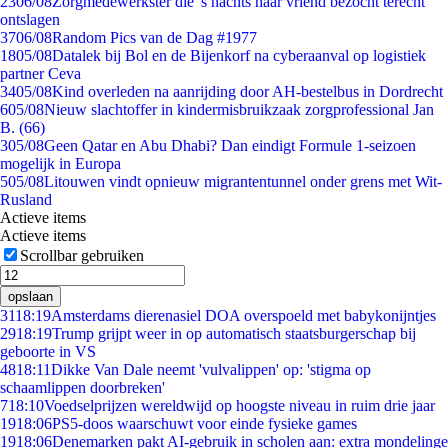
23
06/08
Zorgmedewerkster die 's nachts haar vriend bezocht terecht
ontslagen
37
06/08
Random Pics van de Dag #1977
18
05/08
Datalek bij Bol en de Bijenkorf na cyberaanval op logistiek
partner Ceva
34
05/08
Kind overleden na aanrijding door AH-bestelbus in Dordrecht
6
05/08
Nieuw slachtoffer in kindermisbruikzaak zorgprofessional Jan
B. (66)
3
05/08
Geen Qatar en Abu Dhabi? Dan eindigt Formule 1-seizoen
mogelijk in Europa
5
05/08
Litouwen vindt opnieuw migrantentunnel onder grens met Wit-
Rusland
Actieve items
Actieve items
Scrollbar gebruiken
opslaan
31
18:19
Amsterdams dierenasiel DOA overspoeld met babykonijntjes
29
18:19
Trump grijpt weer in op automatisch staatsburgerschap bij
geboorte in VS
48
18:11
Dikke Van Dale neemt 'vulvalippen' op: 'stigma op
schaamlippen doorbreken'
7
18:10
Voedselprijzen wereldwijd op hoogste niveau in ruim drie jaar
19
18:06
PS5-doos waarschuwt voor einde fysieke games
19
18:06
Denemarken pakt AI-gebruik in scholen aan: extra mondelinge