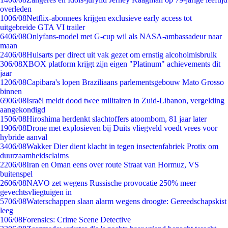
overleden
10
06/08
Netflix-abonnees krijgen exclusieve early access tot
uitgebreide GTA VI trailer
64
06/08
Onlyfans-model met G-cup wil als NASA-ambassadeur naar
maan
24
06/08
Huisarts per direct uit vak gezet om ernstig alcoholmisbruik
3
06/08
XBOX platform krijgt zijn eigen "Platinum" achievements dit
jaar
12
06/08
Capibara's lopen Braziliaans parlementsgebouw Mato Grosso
binnen
69
06/08
Israël meldt dood twee militairen in Zuid-Libanon, vergelding
aangekondigd
15
06/08
Hiroshima herdenkt slachtoffers atoombom, 81 jaar later
19
06/08
Drone met explosieven bij Duits vliegveld voedt vrees voor
hybride aanval
34
06/08
Wakker Dier dient klacht in tegen insectenfabriek Protix om
duurzaamheidsclaims
22
06/08
Iran en Oman eens over route Straat van Hormuz, VS
buitenspel
26
06/08
NAVO zet wegens Russische provocatie 250% meer
gevechtsvliegtuigen in
57
06/08
Waterschappen slaan alarm wegens droogte: Gereedschapskist
leeg
1
06/08
Forensics: Crime Scene Detective