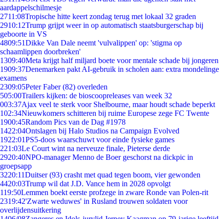
aardappelschilmesje
27
11:08
Tropische hitte keert zondag terug met lokaal 32 graden
29
10:12
Trump grijpt weer in op automatisch staatsburgerschap bij
geboorte in VS
48
09:51
Dikke Van Dale neemt 'vulvalippen' op: 'stigma op
schaamlippen doorbreken'
13
09:40
Meta krijgt half miljard boete voor mentale schade bij jongeren
19
09:37
Denemarken pakt AI-gebruik in scholen aan: extra mondelinge
examens
23
09:05
Peter Faber (82) overleden
5
05:00
Trailers kijken: de bioscoopreleases van week 32
0
03:37
Ajax veel te sterk voor Shelbourne, maar houdt schade beperkt
1
02:34
Nieuwkomers schitteren bij ruime Europese zege FC Twente
19
00:45
Random Pics van de Dag #1978
14
22:04
Ontslagen bij Halo Studios na Campaign Evolved
19
22:01
PS5-doos waarschuwt voor einde fysieke games
2
21:03
Le Court wint na nerveuze finale, Pieterse derde
29
20:40
NPO-manager Menno de Boer geschorst na dickpic in
groepsapp
32
20:11
Duitser (93) crasht met quad tegen boom, vier gewonden
44
20:03
Trump wil dat J.D. Vance hem in 2028 opvolgt
1
19:50
Lemmen boekt eerste profzege in zware Ronde van Polen-rit
23
19:42
'Zwarte weduwes' in Rusland trouwen soldaten voor
overlijdensuitkering
14
06/08
Zangeres en Idols-jurylid Jerney Kaagman op 79-jarige leeftijd