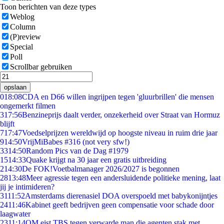
Toon berichten van deze types
Weblog
Column
(P)review
Special
Poll
Scrollbar gebruiken
opslaan
0
18:08
CDA en D66 willen ingrijpen tegen 'gluurbrillen' die mensen
ongemerkt filmen
3
17:56
Benzineprijs daalt verder, onzekerheid over Straat van Hormuz
blijft
7
17:47
Voedselprijzen wereldwijd op hoogste niveau in ruim drie jaar
9
14:50
VrijMiBabes #316 (not very sfw!)
33
14:50
Random Pics van de Dag #1979
15
14:33
Quake krijgt na 30 jaar een gratis uitbreiding
2
14:30
De FOK!Voetbalmanager 2026/2027 is begonnen
28
13:48
Meer agressie tegen een andersluidende politieke mening, laat
jij je intimideren?
31
11:52
Amsterdams dierenasiel DOA overspoeld met babykonijntjes
24
11:46
Kabinet geeft bedrijven geen compensatie voor schade door
laagwater
23
11:14
OM eist TBS tegen verwarde man die agenten stak met