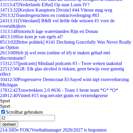
131
13:47
[Nederlands Elftal] Op naar Louis IV?
147
13:32
[Keuken Kampioen Divisie] #44 Vitesse mag weg
29
13:32
Transfergeruchten en contractverlenging #83
243
13:31
[Videoland] B&B vol liefde 6de seizoen #1 voor de
vooruitkijkers
13
13:14
Historisch lage waterstanden Rijn en Donau
48
13:10
Hoe kom je van egels af?
85
13:02
[Britse politiek] #141 Declining Gracefully Was Never Really
an Option
26
13:00
Heb jij wel eens (online of irl) te maken gehad met
discriminatie?
153
12:57
[podcasts] Misdaad podcasts #3 - Twee weken taakstraf
225
12:56
GR: Elk glas alcohol is riskant, geen bewijs voor gunstig
effect
104
12:50
Progressieve Democraat El-Sayed wint nipt voorverkiezing
Michigan
178
12:42
Touwtrekken 2.0 #636 - Team 1 beste team *G* *O*
249
12:40
Vinted #15 nog-net-niet gratis en verzendgezeur
Sport
Sport
Scrollbar gebruiken
opslaan
2
14:30
De FOK!Voetbalmanager 2026/2027 is begonnen