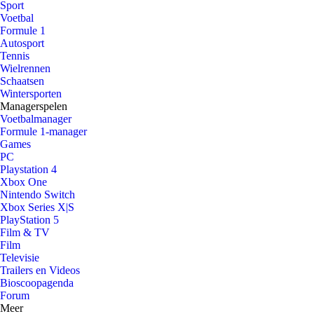
Sport
Voetbal
Formule 1
Autosport
Tennis
Wielrennen
Schaatsen
Wintersporten
Managerspelen
Voetbalmanager
Formule 1-manager
Games
PC
Playstation 4
Xbox One
Nintendo Switch
Xbox Series X|S
PlayStation 5
Film & TV
Film
Televisie
Trailers en Videos
Bioscoopagenda
Forum
Meer