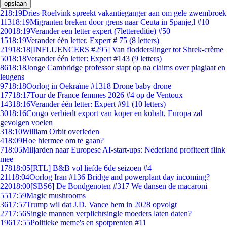
opslaan
2
18:19
Dries Roelvink spreekt vakantieganger aan om gele zwembroek
113
18:19
Migranten breken door grens naar Ceuta in Spanje,l #10
200
18:19
Verander een letter expert (7lettereditie) #50
15
18:19
Verander één letter. Expert # 75 (8 letters)
219
18:18
[INFLUENCERS #295] Van flodderslinger tot Shrek-crème
50
18:18
Verander één letter: Expert #143 (9 letters)
86
18:18
Jonge Cambridge professor stapt op na claims over plagiaat en
leugens
97
18:18
Oorlog in Oekraïne #1318 Drone baby drone
177
18:17
Tour de France femmes 2026 #4 op de Ventoux
143
18:16
Verander één letter: Expert #91 (10 letters)
30
18:16
Congo verbiedt export van koper en kobalt, Europa zal
gevolgen voelen
3
18:10
William Orbit overleden
4
18:09
Hoe hiermee om te gaan?
7
18:05
Miljarden naar Europese AI-start-ups: Nederland profiteert flink
mee
178
18:05
[RTL] B&B vol liefde 6de seizoen #4
211
18:04
Oorlog Iran #136 Bridge and powerplant day incoming?
220
18:00
[SBS6] De Bondgenoten #317 We dansen de macaroni
55
17:59
Magic mushrooms
36
17:57
Trump wil dat J.D. Vance hem in 2028 opvolgt
27
17:56
Single mannen verplichtsingle moeders laten daten?
196
17:55
Politieke meme's en spotprenten #11