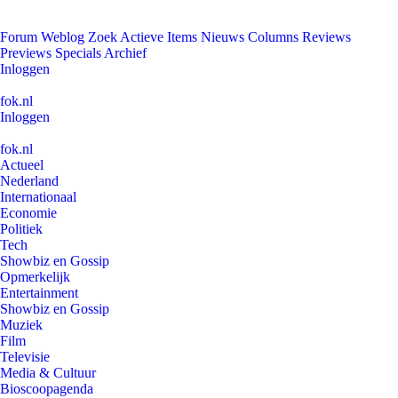
Forum
Weblog
Zoek
Actieve Items
Nieuws
Columns
Reviews
Previews
Specials
Archief
Inloggen
fok.nl
Inloggen
fok.nl
Actueel
Nederland
Internationaal
Economie
Politiek
Tech
Showbiz en Gossip
Opmerkelijk
Entertainment
Showbiz en Gossip
Muziek
Film
Televisie
Media & Cultuur
Bioscoopagenda