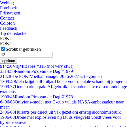
Weblog
Fotoboek
Prijsvragen
Contact
Colofon
Feedback
Tip de redactie
FOK!
FOK!
Scrollbar gebruiken
opslaan
9
14:50
VrijMiBabes #316 (not very sfw!)
33
14:50
Random Pics van de Dag #1979
2
14:30
De FOK!Voetbalmanager 2026/2027 is begonnen
13
09:40
Meta krijgt half miljard boete voor mentale schade bij jongeren
19
09:37
Denemarken pakt AI-gebruik in scholen aan: extra mondelinge
examens
19
00:45
Random Pics van de Dag #1978
64
06/08
Onlyfans-model met G-cup wil als NASA-ambassadeur naar
maan
24
06/08
Huisarts per direct uit vak gezet om ernstig alcoholmisbruik
19
06/08
Drone met explosieven bij Duits vliegveld voedt vrees voor
hybride aanval