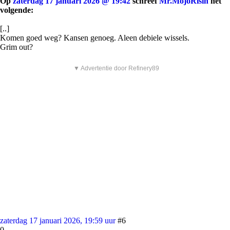
Op
zaterdag 17 januari 2026 @ 19:42
schreef
Mr.MojoRisin
het
volgende:
[..]
Komen goed weg? Kansen genoeg. Aleen debiele wissels.
Grim out?
▼ Advertentie door Refinery89
zaterdag 17 januari 2026, 19:59 uur
#6
0