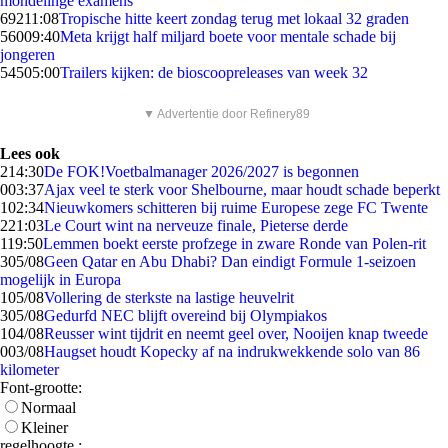
mondelinge examens
692
11:08
Tropische hitte keert zondag terug met lokaal 32 graden
560
09:40
Meta krijgt half miljard boete voor mentale schade bij
jongeren
545
05:00
Trailers kijken: de bioscoopreleases van week 32
▼ Advertentie door Refinery89
Lees ook
2
14:30
De FOK!Voetbalmanager 2026/2027 is begonnen
0
03:37
Ajax veel te sterk voor Shelbourne, maar houdt schade beperkt
1
02:34
Nieuwkomers schitteren bij ruime Europese zege FC Twente
2
21:03
Le Court wint na nerveuze finale, Pieterse derde
1
19:50
Lemmen boekt eerste profzege in zware Ronde van Polen-rit
3
05/08
Geen Qatar en Abu Dhabi? Dan eindigt Formule 1-seizoen
mogelijk in Europa
1
05/08
Vollering de sterkste na lastige heuvelrit
3
05/08
Gedurfd NEC blijft overeind bij Olympiakos
1
04/08
Reusser wint tijdrit en neemt geel over, Nooijen knap tweede
0
03/08
Haugset houdt Kopecky af na indrukwekkende solo van 86
kilometer
Font-grootte:
Normaal
Kleiner
regelhoogte :