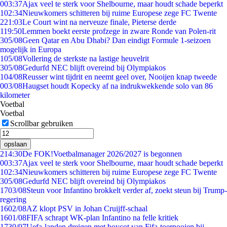
0
03:37
Ajax veel te sterk voor Shelbourne, maar houdt schade beperkt
1
02:34
Nieuwkomers schitteren bij ruime Europese zege FC Twente
2
21:03
Le Court wint na nerveuze finale, Pieterse derde
1
19:50
Lemmen boekt eerste profzege in zware Ronde van Polen-rit
3
05/08
Geen Qatar en Abu Dhabi? Dan eindigt Formule 1-seizoen
mogelijk in Europa
1
05/08
Vollering de sterkste na lastige heuvelrit
3
05/08
Gedurfd NEC blijft overeind bij Olympiakos
1
04/08
Reusser wint tijdrit en neemt geel over, Nooijen knap tweede
0
03/08
Haugset houdt Kopecky af na indrukwekkende solo van 86
kilometer
Voetbal
Voetbal
Scrollbar gebruiken
opslaan
2
14:30
De FOK!Voetbalmanager 2026/2027 is begonnen
0
03:37
Ajax veel te sterk voor Shelbourne, maar houdt schade beperkt
1
02:34
Nieuwkomers schitteren bij ruime Europese zege FC Twente
3
05/08
Gedurfd NEC blijft overeind bij Olympiakos
17
03/08
Steun voor Infantino brokkelt verder af, zoekt steun bij Trump-
regering
16
02/08
AZ klopt PSV in Johan Cruijff-schaal
16
01/08
FIFA schrapt WK-plan Infantino na felle kritiek
17
30/07
Uefa-landen dreigen met boycot van Fifa-toernooien bij