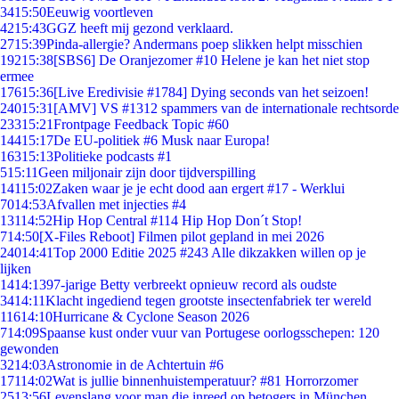
34
15:50
Eeuwig voortleven
42
15:43
GGZ heeft mij gezond verklaard.
27
15:39
Pinda-allergie? Andermans poep slikken helpt misschien
192
15:38
[SBS6] De Oranjezomer #10 Helene je kan het niet stop
ermee
176
15:36
[Live Eredivisie #1784] Dying seconds van het seizoen!
240
15:31
[AMV] VS #1312 spammers van de internationale rechtsorde
233
15:21
Frontpage Feedback Topic #60
144
15:17
De EU-politiek #6 Musk naar Europa!
163
15:13
Politieke podcasts #1
5
15:11
Geen miljonair zijn door tijdverspilling
141
15:02
Zaken waar je je echt dood aan ergert #17 - Werklui
70
14:53
Afvallen met injecties #4
131
14:52
Hip Hop Central #114 Hip Hop Don´t Stop!
7
14:50
[X-Files Reboot] Filmen pilot gepland in mei 2026
240
14:41
Top 2000 Editie 2025 #243 Alle dikzakken willen op je
lijken
14
14:13
97-jarige Betty verbreekt opnieuw record als oudste
34
14:11
Klacht ingediend tegen grootste insectenfabriek ter wereld
116
14:10
Hurricane & Cyclone Season 2026
7
14:09
Spaanse kust onder vuur van Portugese oorlogsschepen: 120
gewonden
32
14:03
Astronomie in de Achtertuin #6
171
14:02
Wat is jullie binnenhuistemperatuur? #81 Horrorzomer
25
13:56
Levenslang voor man die inreed op betogers in München