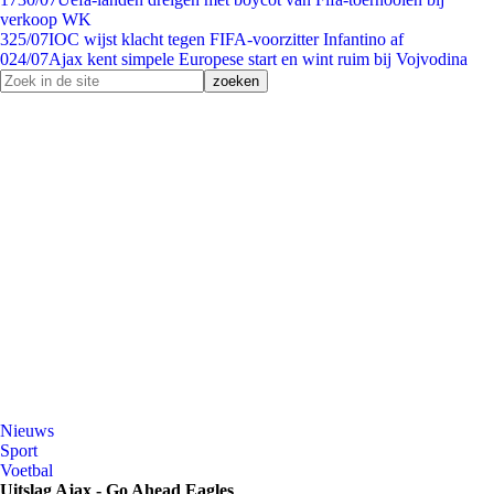
verkoop WK
3
25/07
IOC wijst klacht tegen FIFA-voorzitter Infantino af
0
24/07
Ajax kent simpele Europese start en wint ruim bij Vojvodina
Nieuws
Sport
Voetbal
Uitslag Ajax - Go Ahead Eagles