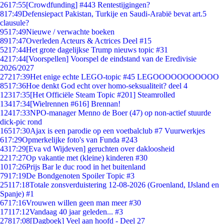
26
17:55
[Crowdfunding] #443 Rentestijgingen?
8
17:49
Defensiepact Pakistan, Turkije en Saudi-Arabië bevat art.5
clausule?
95
17:49
Nieuwe / verwachte boeken
89
17:47
Overleden Acteurs & Actrices Deel #15
52
17:44
Het grote dagelijkse Trump nieuws topic #31
42
17:44
[Voorspellen] Voorspel de eindstand van de Eredivisie
2026/2027
272
17:39
Het enige echte LEGO-topic #45 LEGOOOOOOOOOOO
85
17:36
Hoe denkt God echt over homo-seksualiteit? deel 4
123
17:35
[Het Officiële Steam Topic #201] Steamrolled
134
17:34
[Wielrennen #616] Brennan!
124
17:33
NPO-manager Menno de Boer (47) op non-actief stuurde
dick-pic rond
165
17:30
Ajax is een parodie op een voetbalclub #7 Vuurwerkjes
6
17:29
Opmerkelijke foto's van Funda #243
43
17:29
[Eva vd Wijdeven] geruchten over dakloosheid
22
17:27
Op vakantie met (kleine) kinderen #30
10
17:26
Prijs Bar le duc rood in het buitenland
79
17:19
De Bondgenoten Spoiler Topic #3
251
17:18
Totale zonsverduistering 12-08-2026 (Groenland, IJsland en
Spanje) #1
67
17:16
Vrouwen willen geen man meer #30
171
17:12
Vandaag 40 jaar geleden... #3
278
17:08
[Dagboek] Veel aan hoofd - Deel 27