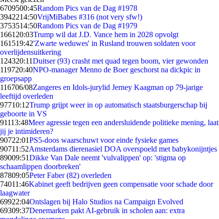
67095
00:45
Random Pics van de Dag #1978
39422
14:50
VrijMiBabes #316 (not very sfw!)
37535
14:50
Random Pics van de Dag #1979
1661
20:03
Trump wil dat J.D. Vance hem in 2028 opvolgt
1615
19:42
'Zwarte weduwes' in Rusland trouwen soldaten voor
overlijdensuitkering
1243
20:11
Duitser (93) crasht met quad tegen boom, vier gewonden
1197
20:40
NPO-manager Menno de Boer geschorst na dickpic in
groepsapp
1167
06/08
Zangeres en Idols-jurylid Jerney Kaagman op 79-jarige
leeftijd overleden
977
10:12
Trump grijpt weer in op automatisch staatsburgerschap bij
geboorte in VS
911
13:48
Meer agressie tegen een andersluidende politieke mening, laat
jij je intimideren?
907
22:01
PS5-doos waarschuwt voor einde fysieke games
907
11:52
Amsterdams dierenasiel DOA overspoeld met babykonijntjes
890
09:51
Dikke Van Dale neemt 'vulvalippen' op: 'stigma op
schaamlippen doorbreken'
878
09:05
Peter Faber (82) overleden
740
11:46
Kabinet geeft bedrijven geen compensatie voor schade door
laagwater
699
22:04
Ontslagen bij Halo Studios na Campaign Evolved
693
09:37
Denemarken pakt AI-gebruik in scholen aan: extra