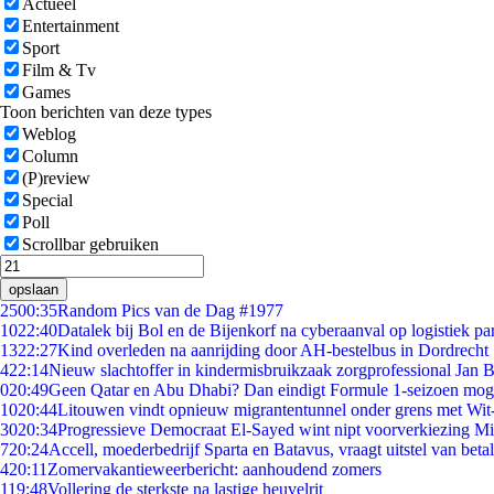
Actueel
Entertainment
Sport
Film & Tv
Games
Toon berichten van deze types
Weblog
Column
(P)review
Special
Poll
Scrollbar gebruiken
opslaan
25
00:35
Random Pics van de Dag #1977
10
22:40
Datalek bij Bol en de Bijenkorf na cyberaanval op logistiek pa
13
22:27
Kind overleden na aanrijding door AH-bestelbus in Dordrecht
4
22:14
Nieuw slachtoffer in kindermisbruikzaak zorgprofessional Jan B
0
20:49
Geen Qatar en Abu Dhabi? Dan eindigt Formule 1-seizoen moge
10
20:44
Litouwen vindt opnieuw migrantentunnel onder grens met Wit
30
20:34
Progressieve Democraat El-Sayed wint nipt voorverkiezing M
7
20:24
Accell, moederbedrijf Sparta en Batavus, vraagt uitstel van beta
4
20:11
Zomervakantieweerbericht: aanhoudend zomers
1
19:48
Vollering de sterkste na lastige heuvelrit