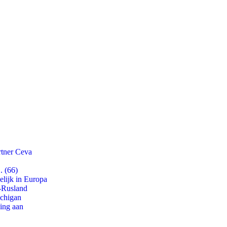
rtner Ceva
. (66)
lijk in Europa
-Rusland
ichigan
ling aan