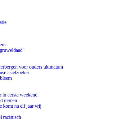
ssie
eem
'gruweldaad'
 verbergen voor ouders ultimatum
nse asielzoeker
obleem
o in eerste weekend
eid nemen
komt na elf jaar vrij
 racistisch