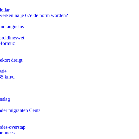
ollar
 werken na je 67e de norm worden?
and augustus
preidingswet
n Hormuz
ekort dreigt
ssie
235 km/u
nslag
onder migranten Ceuta
edes-overstap
abonnees