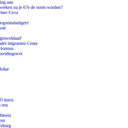
ling aan
 werken na je 67e de norm worden?
rtner Ceva
logsmisdadigers'
ssie
'gruweldaad'
onder migranten Ceuta
n Hormuz
preidingswet
ollar
235 km/u
 reis
obleem
eem
rsburg