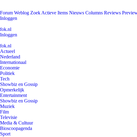
Forum
Weblog
Zoek
Actieve Items
Nieuws
Columns
Reviews
Previe
Inloggen
fok.nl
Inloggen
fok.nl
Actueel
Nederland
Internationaal
Economie
Politiek
Tech
Showbiz en Gossip
Opmerkelijk
Entertainment
Showbiz en Gossip
Muziek
Film
Televisie
Media & Cultuur
Bioscoopagenda
Sport