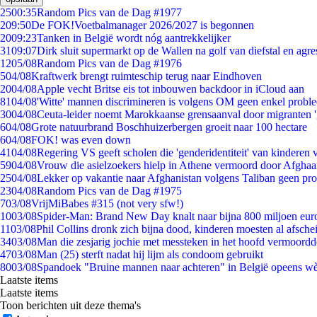
25
00:35
Random Pics van de Dag #1977
2
09:50
De FOK!Voetbalmanager 2026/2027 is begonnen
20
09:23
Tanken in België wordt nóg aantrekkelijker
31
09:07
Dirk sluit supermarkt op de Wallen na golf van diefstal en agre
12
05/08
Random Pics van de Dag #1976
5
04/08
Kraftwerk brengt ruimteschip terug naar Eindhoven
20
04/08
Apple vecht Britse eis tot inbouwen backdoor in iCloud aan
81
04/08
'Witte' mannen discrimineren is volgens OM geen enkel probl
30
04/08
Ceuta-leider noemt Marokkaanse grensaanval door migranten 
6
04/08
Grote natuurbrand Boschhuizerbergen groeit naar 100 hectare
6
04/08
FOK! was even down
41
04/08
Regering VS geeft scholen die 'genderidentiteit' van kinderen
59
04/08
Vrouw die asielzoekers hielp in Athene vermoord door Afghaa
25
04/08
Lekker op vakantie naar Afghanistan volgens Taliban geen pr
23
04/08
Random Pics van de Dag #1975
7
03/08
VrijMiBabes #315 (not very sfw!)
10
03/08
Spider-Man: Brand New Day knalt naar bijna 800 miljoen eur
11
03/08
Phil Collins dronk zich bijna dood, kinderen moesten al afsch
34
03/08
Man die zesjarig jochie met messteken in het hoofd vermoordde 
47
03/08
Man (25) sterft nadat hij lijm als condoom gebruikt
80
03/08
Spandoek "Bruine mannen naar achteren" in België opeens wèl
Laatste items
Laatste items
Toon berichten uit deze thema's