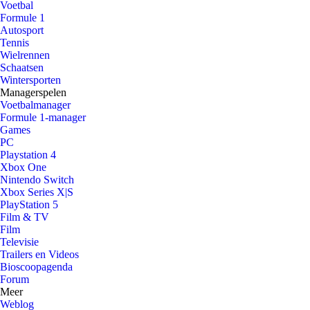
Voetbal
Formule 1
Autosport
Tennis
Wielrennen
Schaatsen
Wintersporten
Managerspelen
Voetbalmanager
Formule 1-manager
Games
PC
Playstation 4
Xbox One
Nintendo Switch
Xbox Series X|S
PlayStation 5
Film & TV
Film
Televisie
Trailers en Videos
Bioscoopagenda
Forum
Meer
Weblog