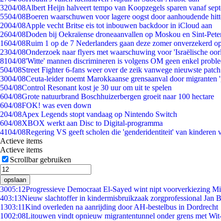
32
04/08
Albert Heijn halveert tempo van Koopzegels sparen vanaf sep
55
04/08
Boeren waarschuwen voor lagere oogst door aanhoudende hitt
20
04/08
Apple vecht Britse eis tot inbouwen backdoor in iCloud aan
26
04/08
Doden bij Oekraïense droneaanvallen op Moskou en Sint-Pete
16
04/08
Ruim 1 op de 7 Nederlanders gaan deze zomer onverzekerd op
23
04/08
Onderzoek naar flyers met waarschuwing voor 'Israëlische oor
81
04/08
'Witte' mannen discrimineren is volgens OM geen enkel probl
5
04/08
Street Fighter 6-fans weer over de zeik vanwege nieuwste patch
30
04/08
Ceuta-leider noemt Marokkaanse grensaanval door migranten 
5
04/08
Control Resonant kost je 30 uur om uit te spelen
6
04/08
Grote natuurbrand Boschhuizerbergen groeit naar 100 hectare
6
04/08
FOK! was even down
2
04/08
Apex Legends stopt vandaag op Nintendo Switch
6
04/08
XBOX werkt aan Disc to Digital-programma
41
04/08
Regering VS geeft scholen die 'genderidentiteit' van kinderen
Actieve items
Actieve items
Scrollbar gebruiken
opslaan
30
05:12
Progressieve Democraat El-Sayed wint nipt voorverkiezing M
4
03:13
Nieuw slachtoffer in kindermisbruikzaak zorgprofessional Jan B
13
03:11
Kind overleden na aanrijding door AH-bestelbus in Dordrecht
10
02:08
Litouwen vindt opnieuw migrantentunnel onder grens met Wit