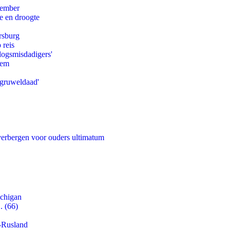
tember
e en droogte
rsburg
 reis
logsmisdadigers'
eem
'gruweldaad'
 verbergen voor ouders ultimatum
ichigan
. (66)
-Rusland