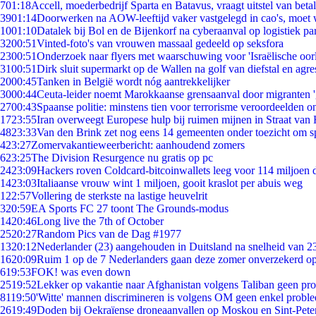
7
01:18
Accell, moederbedrijf Sparta en Batavus, vraagt uitstel van beta
39
01:14
Doorwerken na AOW-leeftijd vaker vastgelegd in cao's, moet
10
01:10
Datalek bij Bol en de Bijenkorf na cyberaanval op logistiek pa
32
00:51
Vinted-foto's van vrouwen massaal gedeeld op seksfora
23
00:51
Onderzoek naar flyers met waarschuwing voor 'Israëlische oor
31
00:51
Dirk sluit supermarkt op de Wallen na golf van diefstal en agre
20
00:45
Tanken in België wordt nóg aantrekkelijker
30
00:44
Ceuta-leider noemt Marokkaanse grensaanval door migranten 
27
00:43
Spaanse politie: minstens tien voor terrorisme veroordeelden 
17
23:55
Iran overweegt Europese hulp bij ruimen mijnen in Straat va
48
23:33
Van den Brink zet nog eens 14 gemeenten onder toezicht om s
4
23:27
Zomervakantieweerbericht: aanhoudend zomers
6
23:25
The Division Resurgence nu gratis op pc
24
23:09
Hackers roven Coldcard-bitcoinwallets leeg voor 114 miljoen d
14
23:03
Italiaanse vrouw wint 1 miljoen, gooit kraslot per abuis weg
1
22:57
Vollering de sterkste na lastige heuvelrit
3
20:59
EA Sports FC 27 toont The Grounds-modus
14
20:46
Long live the 7th of October
25
20:27
Random Pics van de Dag #1977
13
20:12
Nederlander (23) aangehouden in Duitsland na snelheid van 
16
20:09
Ruim 1 op de 7 Nederlanders gaan deze zomer onverzekerd op
6
19:53
FOK! was even down
25
19:52
Lekker op vakantie naar Afghanistan volgens Taliban geen pr
81
19:50
'Witte' mannen discrimineren is volgens OM geen enkel probl
26
19:49
Doden bij Oekraïense droneaanvallen op Moskou en Sint-Pete