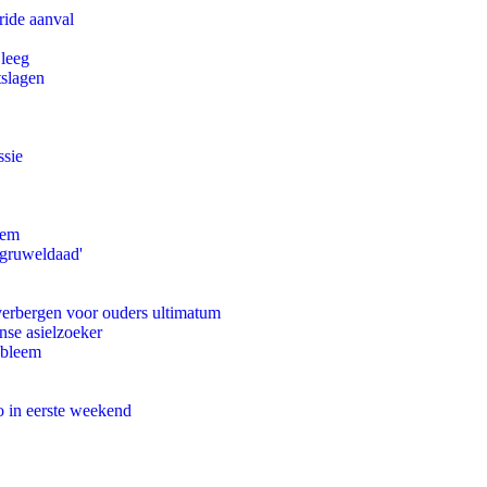
ride aanval
 leeg
tslagen
ssie
eem
'gruweldaad'
 verbergen voor ouders ultimatum
nse asielzoeker
obleem
o in eerste weekend