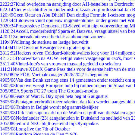
22
22:27
Kind overleden na aanrijding door AH-bestelbus in Dordrecht
6
22:14
Nieuw slachtoffer in kindermisbruikzaak zorgprofessional Jan B
1
20:49
Geen Qatar en Abu Dhabi? Dan eindigt Formule 1-seizoen moge
12
20:44
Litouwen vindt opnieuw migrantentunnel onder grens met Wit
39
20:34
Progressieve Democraat El-Sayed wint nipt voorverkiezing M
11
20:24
Accell, moederbedrijf Sparta en Batavus, vraagt uitstel van bet
4
20:11
Zomervakantieweerbericht: aanhoudend zomers
1
19:48
Vollering de sterkste na lastige heuvelrit
6
14:04
The Division Resurgence nu gratis op pc
28
12:52
Hackers roven Coldcard-bitcoinwallets leeg voor 114 miljoen d
42
12:15
Doorwerken na AOW-leeftijd vaker vastgelegd in cao's, moet
35
11:40
Vinted-foto's van vrouwen massaal gedeeld op seksfora
1
11:21
Nieuwe XBOX Game Pass titels voor de eerste helft van de ma
2
05/08
De FOK!Voetbalmanager 2026/2027 is begonnen
49
05/08
Van den Brink zet nog eens 14 gemeenten onder toezicht om s
18
05/08
Iran overweegt Europese hulp bij ruimen mijnen in Straat va
3
05/08
EA Sports FC 27 toont The Grounds-modus
1
05/08
Gears of War: E-Day open beta begint 6 augustus
36
05/08
Pentagon verbruikt meer raketten dan kan worden aangevuld, t
21
05/08
Tanken in België wordt nóg aantrekkelijker
33
05/08
Dirk sluit supermarkt op de Wallen na golf van diefstal en agre
13
05/08
Nederlander (23) aangehouden in Duitsland na snelheid van 
3
05/08
Gedurfd NEC blijft overeind bij Olympiakos
14
05/08
Long live the 7th of October
12
05/08
Random Pics van de Dag #1976