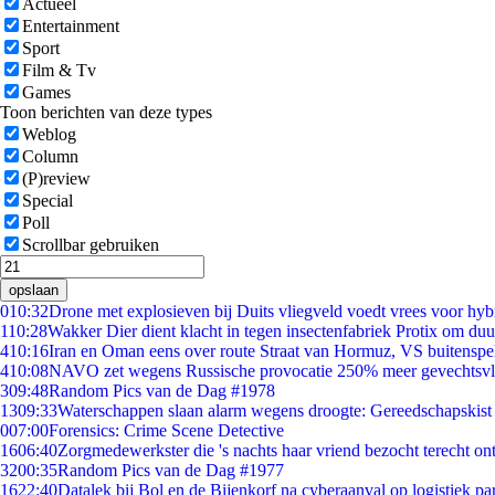
Actueel
Entertainment
Sport
Film & Tv
Games
Toon berichten van deze types
Weblog
Column
(P)review
Special
Poll
Scrollbar gebruiken
opslaan
0
10:32
Drone met explosieven bij Duits vliegveld voedt vrees voor hyb
1
10:28
Wakker Dier dient klacht in tegen insectenfabriek Protix om du
4
10:16
Iran en Oman eens over route Straat van Hormuz, VS buitenspe
4
10:08
NAVO zet wegens Russische provocatie 250% meer gevechtsvli
3
09:48
Random Pics van de Dag #1978
13
09:33
Waterschappen slaan alarm wegens droogte: Gereedschapskist
0
07:00
Forensics: Crime Scene Detective
16
06:40
Zorgmedewerkster die 's nachts haar vriend bezocht terecht on
32
00:35
Random Pics van de Dag #1977
16
22:40
Datalek bij Bol en de Bijenkorf na cyberaanval op logistiek pa