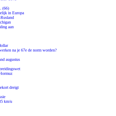
. (66)
lijk in Europa
-Rusland
ichigan
aling aan
ollar
 werken na je 67e de norm worden?
and augustus
preidingswet
n Hormuz
ekort dreigt
ssie
235 km/u