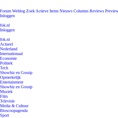
Forum
Weblog
Zoek
Actieve Items
Nieuws
Columns
Reviews
Previe
Inloggen
fok.nl
Inloggen
fok.nl
Actueel
Nederland
Internationaal
Economie
Politiek
Tech
Showbiz en Gossip
Opmerkelijk
Entertainment
Showbiz en Gossip
Muziek
Film
Televisie
Media & Cultuur
Bioscoopagenda
Sport