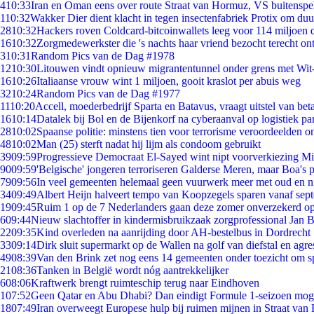
4
10:33
Iran en Oman eens over route Straat van Hormuz, VS buitenspe
1
10:32
Wakker Dier dient klacht in tegen insectenfabriek Protix om du
28
10:32
Hackers roven Coldcard-bitcoinwallets leeg voor 114 miljoen d
16
10:32
Zorgmedewerkster die 's nachts haar vriend bezocht terecht on
3
10:31
Random Pics van de Dag #1978
12
10:30
Litouwen vindt opnieuw migrantentunnel onder grens met Wit
16
10:26
Italiaanse vrouw wint 1 miljoen, gooit kraslot per abuis weg
32
10:24
Random Pics van de Dag #1977
11
10:20
Accell, moederbedrijf Sparta en Batavus, vraagt uitstel van bet
16
10:14
Datalek bij Bol en de Bijenkorf na cyberaanval op logistiek pa
28
10:02
Spaanse politie: minstens tien voor terrorisme veroordeelden 
48
10:02
Man (25) sterft nadat hij lijm als condoom gebruikt
39
09:59
Progressieve Democraat El-Sayed wint nipt voorverkiezing M
90
09:59
'Belgische' jongeren terroriseren Galderse Meren, maar Boa's 
79
09:56
In veel gemeenten helemaal geen vuurwerk meer met oud en 
34
09:49
Albert Heijn halveert tempo van Koopzegels sparen vanaf sep
19
09:45
Ruim 1 op de 7 Nederlanders gaan deze zomer onverzekerd op
6
09:44
Nieuw slachtoffer in kindermisbruikzaak zorgprofessional Jan B
22
09:35
Kind overleden na aanrijding door AH-bestelbus in Dordrecht
33
09:14
Dirk sluit supermarkt op de Wallen na golf van diefstal en agre
49
08:39
Van den Brink zet nog eens 14 gemeenten onder toezicht om s
21
08:36
Tanken in België wordt nóg aantrekkelijker
6
08:06
Kraftwerk brengt ruimteschip terug naar Eindhoven
1
07:52
Geen Qatar en Abu Dhabi? Dan eindigt Formule 1-seizoen moge
18
07:49
Iran overweegt Europese hulp bij ruimen mijnen in Straat va