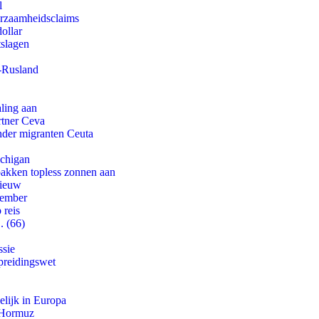
l
urzaamheidsclaims
ollar
tslagen
-Rusland
aling aan
rtner Ceva
onder migranten Ceuta
ichigan
pakken topless zonnen aan
nieuw
tember
 reis
. (66)
ssie
preidingswet
lijk in Europa
n Hormuz