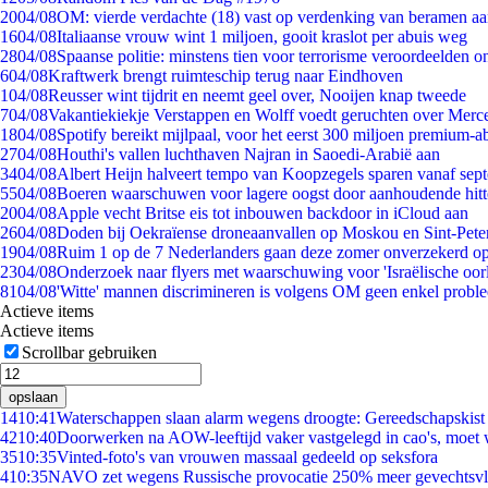
20
04/08
OM: vierde verdachte (18) vast op verdenking van beramen aa
16
04/08
Italiaanse vrouw wint 1 miljoen, gooit kraslot per abuis weg
28
04/08
Spaanse politie: minstens tien voor terrorisme veroordeelden 
6
04/08
Kraftwerk brengt ruimteschip terug naar Eindhoven
1
04/08
Reusser wint tijdrit en neemt geel over, Nooijen knap tweede
7
04/08
Vakantiekiekje Verstappen en Wolff voedt geruchten over Merc
18
04/08
Spotify bereikt mijlpaal, voor het eerst 300 miljoen premium-
27
04/08
Houthi's vallen luchthaven Najran in Saoedi-Arabië aan
34
04/08
Albert Heijn halveert tempo van Koopzegels sparen vanaf sep
55
04/08
Boeren waarschuwen voor lagere oogst door aanhoudende hitt
20
04/08
Apple vecht Britse eis tot inbouwen backdoor in iCloud aan
26
04/08
Doden bij Oekraïense droneaanvallen op Moskou en Sint-Pete
19
04/08
Ruim 1 op de 7 Nederlanders gaan deze zomer onverzekerd op
23
04/08
Onderzoek naar flyers met waarschuwing voor 'Israëlische oor
81
04/08
'Witte' mannen discrimineren is volgens OM geen enkel probl
Actieve items
Actieve items
Scrollbar gebruiken
opslaan
14
10:41
Waterschappen slaan alarm wegens droogte: Gereedschapskist
42
10:40
Doorwerken na AOW-leeftijd vaker vastgelegd in cao's, moet
35
10:35
Vinted-foto's van vrouwen massaal gedeeld op seksfora
4
10:35
NAVO zet wegens Russische provocatie 250% meer gevechtsvli