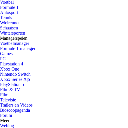
Voetbal
Formule 1
Autosport
Tennis
Wielrennen
Schaatsen
Wintersporten
Managerspelen
Voetbalmanager
Formule 1-manager
Games
PC
Playstation 4
Xbox One
Nintendo Switch
Xbox Series X|S
PlayStation 5
Film & TV
Film
Televisie
Trailers en Videos
Bioscoopagenda
Forum
Meer
Weblog