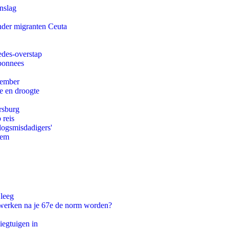
nslag
onder migranten Ceuta
edes-overstap
abonnees
tember
e en droogte
rsburg
 reis
logsmisdadigers'
eem
 leeg
 werken na je 67e de norm worden?
egtuigen in