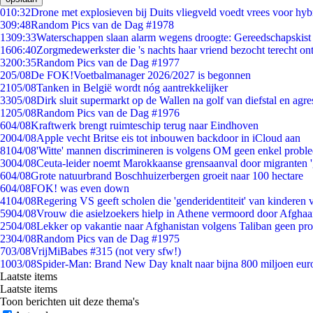
0
10:32
Drone met explosieven bij Duits vliegveld voedt vrees voor hyb
3
09:48
Random Pics van de Dag #1978
13
09:33
Waterschappen slaan alarm wegens droogte: Gereedschapskist
16
06:40
Zorgmedewerkster die 's nachts haar vriend bezocht terecht on
32
00:35
Random Pics van de Dag #1977
2
05/08
De FOK!Voetbalmanager 2026/2027 is begonnen
21
05/08
Tanken in België wordt nóg aantrekkelijker
33
05/08
Dirk sluit supermarkt op de Wallen na golf van diefstal en agre
12
05/08
Random Pics van de Dag #1976
6
04/08
Kraftwerk brengt ruimteschip terug naar Eindhoven
20
04/08
Apple vecht Britse eis tot inbouwen backdoor in iCloud aan
81
04/08
'Witte' mannen discrimineren is volgens OM geen enkel probl
30
04/08
Ceuta-leider noemt Marokkaanse grensaanval door migranten 
6
04/08
Grote natuurbrand Boschhuizerbergen groeit naar 100 hectare
6
04/08
FOK! was even down
41
04/08
Regering VS geeft scholen die 'genderidentiteit' van kinderen
59
04/08
Vrouw die asielzoekers hielp in Athene vermoord door Afghaa
25
04/08
Lekker op vakantie naar Afghanistan volgens Taliban geen pr
23
04/08
Random Pics van de Dag #1975
7
03/08
VrijMiBabes #315 (not very sfw!)
10
03/08
Spider-Man: Brand New Day knalt naar bijna 800 miljoen eur
Laatste items
Laatste items
Toon berichten uit deze thema's