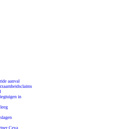
ride aanval
urzaamheidsclaims
l
egtuigen in
 leeg
tslagen
rtner Ceva