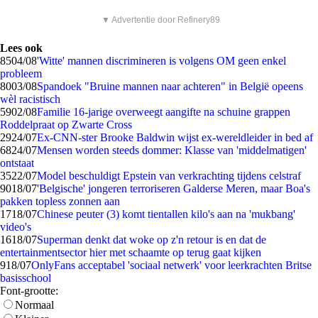
▼ Advertentie door Refinery89
Lees ook
85
04/08
'Witte' mannen discrimineren is volgens OM geen enkel
probleem
80
03/08
Spandoek "Bruine mannen naar achteren" in België opeens
wèl racistisch
59
02/08
Familie 16-jarige overweegt aangifte na schuine grappen
Roddelpraat op Zwarte Cross
29
24/07
Ex-CNN-ster Brooke Baldwin wijst ex-wereldleider in bed af
68
24/07
Mensen worden steeds dommer: Klasse van 'middelmatigen'
ontstaat
35
22/07
Model beschuldigt Epstein van verkrachting tijdens celstraf
90
18/07
'Belgische' jongeren terroriseren Galderse Meren, maar Boa's
pakken topless zonnen aan
17
18/07
Chinese peuter (3) komt tientallen kilo's aan na 'mukbang'
video's
16
18/07
Superman denkt dat woke op z'n retour is en dat de
entertainmentsector hier met schaamte op terug gaat kijken
9
18/07
OnlyFans acceptabel 'sociaal netwerk' voor leerkrachten Britse
basisschool
Font-grootte:
Normaal