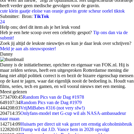
oor weer als nieuw," zegt ze optimistisch. Het uitgescheurde oorlelletje
heeft verder geen medische gevolgen voor de gravin.
cute klein gaatje
eloise van oranje
gravin
grote scheur
oorlel
tiktok
Submitter:
Bron:
TikTok
24
Help ons; deel dit item als je het leuk vond
Heb je een hete scoop over een celebrity gespot?
Tip ons dan via de
submit!
Zoek jij altijd de leukste nieuwtjes en kun je daar leuk over schrijven?
Meld je aan als nieuwsposter!
Danny
Danny is de initiatiefnemer, oprichter en eigenaar van FOK.nl. Hij is
maar zelden serieus, heeft een uitgesproken Rotterdamse mening die
lang niet altijd politiek correct is en bezit de bizarre eigenschap mensen
op de kast te jagen, waar dat eigenlijk nooit de bedoeling is. Houdt van
films, series, tech en gamen, en wil vooral nieuws met een mening.
Meest gelezen
57347
00:45
Random Pics van de Dag #1978
6491
07:34
Random Pics van de Dag #1979
4442
08:03
VrijMiBabes #316 (not very sfw!)
2047
14:35
Onlyfans-model met G-cup wil als NASA-ambassadeur
naar maan
1427
14:09
Huisarts per direct uit vak gezet om ernstig alcoholmisbruik
1228
20:03
Trump wil dat J.D. Vance hem in 2028 opvolgt