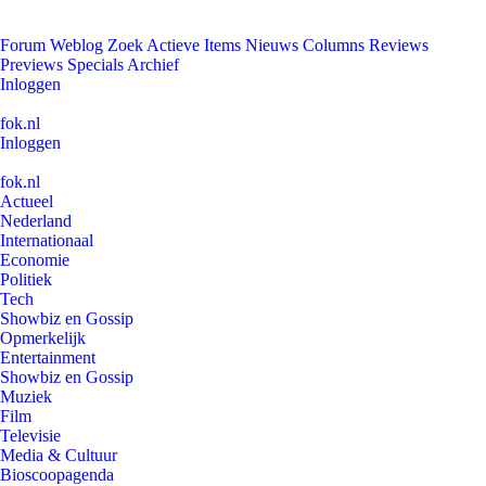
Forum
Weblog
Zoek
Actieve Items
Nieuws
Columns
Reviews
Previews
Specials
Archief
Inloggen
fok.nl
Inloggen
fok.nl
Actueel
Nederland
Internationaal
Economie
Politiek
Tech
Showbiz en Gossip
Opmerkelijk
Entertainment
Showbiz en Gossip
Muziek
Film
Televisie
Media & Cultuur
Bioscoopagenda