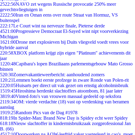
25
22:56
NAVO zet wegens Russische provocatie 250% meer
gevechtsvliegtuigen in
22
22:50
Iran en Oman eens over route Straat van Hormuz, VS
buitenspel
2
22:17
Le Court wint na nerveuze finale, Pieterse derde
45
21:00
Progressieve Democraat El-Sayed wint nipt voorverkiezing
Michigan
16
21:00
Drone met explosieven bij Duits vliegveld voedt vrees voor
hybride aanval
2
20:58
XBOX platform krijgt zijn eigen "Platinum" achievements dit
jaar
12
20:48
Capibara's lopen Braziliaans parlementsgebouw Mato Grosso
binnen
5
20:30
Zomervakantieweerbericht: aanhoudend zomers
1
20:21
Lemmen boekt eerste profzege in zware Ronde van Polen-rit
22
20:05
Huisarts per direct uit vak gezet om ernstig alcoholmisbruik
15
19:45
Hiroshima herdenkt slachtoffers atoombom, 81 jaar later
38
19:40
Vinted-foto's van vrouwen massaal gedeeld op seksfora
21
19:34
OM: vierde verdachte (18) vast op verdenking van beramen
aanslag
19
19:25
Random Pics van de Dag #1978
8
18:19
In Spider-Man: Brand New Day is Spidey echt weer Spidey
6
18:18
Nieuw slachtoffer in kindermisbruikzaak zorgprofessional Jan
B. (66)
45
17:10
Doorwerken na AOW-leeftijd vaker vastgelegd in cao's, moet