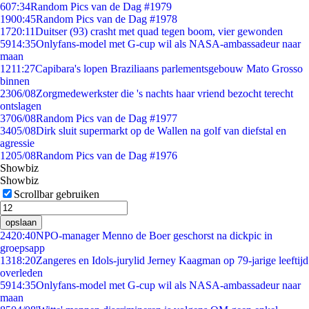
6
07:34
Random Pics van de Dag #1979
19
00:45
Random Pics van de Dag #1978
17
20:11
Duitser (93) crasht met quad tegen boom, vier gewonden
59
14:35
Onlyfans-model met G-cup wil als NASA-ambassadeur naar
maan
12
11:27
Capibara's lopen Braziliaans parlementsgebouw Mato Grosso
binnen
23
06/08
Zorgmedewerkster die 's nachts haar vriend bezocht terecht
ontslagen
37
06/08
Random Pics van de Dag #1977
34
05/08
Dirk sluit supermarkt op de Wallen na golf van diefstal en
agressie
12
05/08
Random Pics van de Dag #1976
Showbiz
Showbiz
Scrollbar gebruiken
opslaan
24
20:40
NPO-manager Menno de Boer geschorst na dickpic in
groepsapp
13
18:20
Zangeres en Idols-jurylid Jerney Kaagman op 79-jarige leeftijd
overleden
59
14:35
Onlyfans-model met G-cup wil als NASA-ambassadeur naar
maan