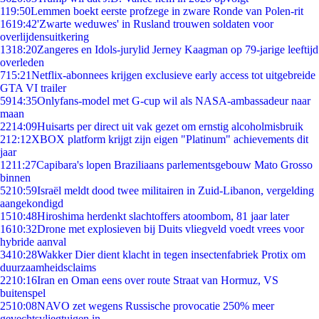
1
19:50
Lemmen boekt eerste profzege in zware Ronde van Polen-rit
16
19:42
'Zwarte weduwes' in Rusland trouwen soldaten voor
overlijdensuitkering
13
18:20
Zangeres en Idols-jurylid Jerney Kaagman op 79-jarige leeftijd
overleden
7
15:21
Netflix-abonnees krijgen exclusieve early access tot uitgebreide
GTA VI trailer
59
14:35
Onlyfans-model met G-cup wil als NASA-ambassadeur naar
maan
22
14:09
Huisarts per direct uit vak gezet om ernstig alcoholmisbruik
2
12:12
XBOX platform krijgt zijn eigen "Platinum" achievements dit
jaar
12
11:27
Capibara's lopen Braziliaans parlementsgebouw Mato Grosso
binnen
52
10:59
Israël meldt dood twee militairen in Zuid-Libanon, vergelding
aangekondigd
15
10:48
Hiroshima herdenkt slachtoffers atoombom, 81 jaar later
16
10:32
Drone met explosieven bij Duits vliegveld voedt vrees voor
hybride aanval
34
10:28
Wakker Dier dient klacht in tegen insectenfabriek Protix om
duurzaamheidsclaims
22
10:16
Iran en Oman eens over route Straat van Hormuz, VS
buitenspel
25
10:08
NAVO zet wegens Russische provocatie 250% meer
gevechtsvliegtuigen in