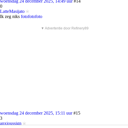
woensdag 24 december 2025, 14:49 uur
#14
0
LatteMasijato
Ik zeg niks
foto
foto
foto
▼ Advertentie door Refinery89
woensdag 24 december 2025, 15:11 uur
#15
3
anxioussign