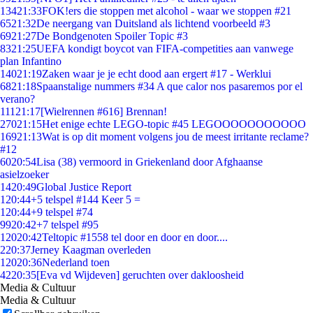
134
21:33
FOK!ers die stoppen met alcohol - waar we stoppen #21
65
21:32
De neergang van Duitsland als lichtend voorbeeld #3
69
21:27
De Bondgenoten Spoiler Topic #3
83
21:25
UEFA kondigt boycot van FIFA-competities aan vanwege
plan Infantino
140
21:19
Zaken waar je je echt dood aan ergert #17 - Werklui
68
21:18
Spaanstalige nummers #34 A que calor nos pasaremos por el
verano?
111
21:17
[Wielrennen #616] Brennan!
270
21:15
Het enige echte LEGO-topic #45 LEGOOOOOOOOOOO
169
21:13
Wat is op dit moment volgens jou de meest irritante reclame?
#12
60
20:54
Lisa (38) vermoord in Griekenland door Afghaanse
asielzoeker
14
20:49
Global Justice Report
1
20:44
+5 telspel #144 Keer 5 =
1
20:44
+9 telspel #74
99
20:42
+7 telspel #95
120
20:42
Teltopic #1558 tel door en door en door....
2
20:37
Jerney Kaagman overleden
120
20:36
Nederland toen
42
20:35
[Eva vd Wijdeven] geruchten over dakloosheid
Media & Cultuur
Media & Cultuur