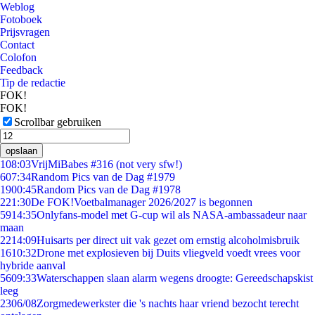
Weblog
Fotoboek
Prijsvragen
Contact
Colofon
Feedback
Tip de redactie
FOK!
FOK!
Scrollbar gebruiken
opslaan
1
08:03
VrijMiBabes #316 (not very sfw!)
6
07:34
Random Pics van de Dag #1979
19
00:45
Random Pics van de Dag #1978
2
21:30
De FOK!Voetbalmanager 2026/2027 is begonnen
59
14:35
Onlyfans-model met G-cup wil als NASA-ambassadeur naar
maan
22
14:09
Huisarts per direct uit vak gezet om ernstig alcoholmisbruik
16
10:32
Drone met explosieven bij Duits vliegveld voedt vrees voor
hybride aanval
56
09:33
Waterschappen slaan alarm wegens droogte: Gereedschapskist
leeg
23
06/08
Zorgmedewerkster die 's nachts haar vriend bezocht terecht