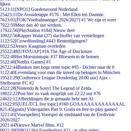
lijken
51
23:11
[NPO1] Goedenavond Nederland
254
23:11
De Avondetappe #176 - Met Ellen ten Damme.
76
23:01
[FOK!Voetbalmanager 2026/2027] #1 We zijn er weer
79
22:59
Meer dan 40 uur werken.
179
22:56
[PlayStation #184] Nieuw deel
109
22:56
Kapper Walat (27) slachtoffer van vernielingen
11
22:52
[Crowdfunding] #443 Rentestijgingen?
60
22:52
Jerney Kaagman overleden
255
22:48
[UFO/UAP] #16 The Age of Disclosure
75
22:48
Het Moestuintopic #37 Bloesem in de bomen
55
22:46
[Netflix Games] #1
267
22:44
Banken met hoge rente topic #95 - Dichter naar de 0
11
22:40
Levenslang voor man die inreed op betogers in München
195
22:29
[Conference League Donderdag 20:00 uur] Ajax -
Shelbourne FC #2
43
22:28
[Nintendo & Sony] The Legend of Zelda
180
22:22
Post hier zo vaak mogelijk om 22:22 uur #76
246
22:12
Afbeeldingen die je gemaakt hebt met AI
216
22:05
[UEL/ECL live topic] #160 GOAAAAAAAAAAAAAL
8
21:45
[gratis] Videogames Part 9: Gratis en free-to-play games!
32
21:45
[Voorspellen] Voorspel de eindstand van de Eredivisie
2026/2027
20
21:44
Nieuwe Marvel films. #12
99
21:39
[NPO1] Het Familiediner #23 - te allen tijden