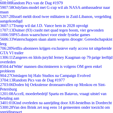
6
08:08
Random Pics van de Dag #1979
59
07:58
Onlyfans-model met G-cup wil als NASA-ambassadeur naar
maan
52
07:28
Israël meldt dood twee militairen in Zuid-Libanon, vergelding
aangekondigd
36
07:17
Trump wil dat J.D. Vance hem in 2028 opvolgt
17
07:13
Duitser (93) crasht met quad tegen boom, vier gewonden
10
06:59
PS5-doos waarschuwt voor einde fysieke games
56
06:33
Waterschappen slaan alarm wegens droogte: Gereedschapskist
leeg
7
06:28
Netflix-abonnees krijgen exclusieve early access tot uitgebreide
GTA VI trailer
13
06:11
Zangeres en Idols-jurylid Jerney Kaagman op 79-jarige leeftijd
overleden
85
04:44
'Witte' mannen discrimineren is volgens OM geen enkel
probleem
9
04:27
Ontslagen bij Halo Studios na Campaign Evolved
37
04:13
Random Pics van de Dag #1977
27
03:06
Doden bij Oekraïense droneaanvallen op Moskou en Sint-
Petersburg
12
01:08
Accell, moederbedrijf Sparta en Batavus, vraagt uitstel van
betaling aan
34
01:01
Kind overleden na aanrijding door AH-bestelbus in Dordrecht
53
00:28
Van den Brink zet nog eens 14 gemeenten onder toezicht om
spreidingswet