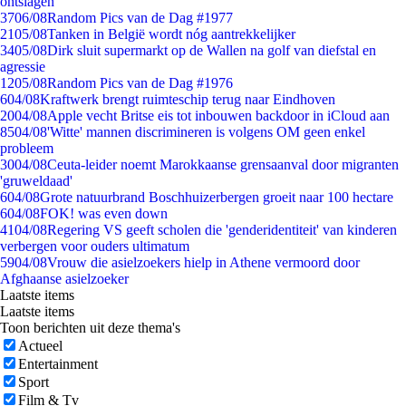
ontslagen
37
06/08
Random Pics van de Dag #1977
21
05/08
Tanken in België wordt nóg aantrekkelijker
34
05/08
Dirk sluit supermarkt op de Wallen na golf van diefstal en
agressie
12
05/08
Random Pics van de Dag #1976
6
04/08
Kraftwerk brengt ruimteschip terug naar Eindhoven
20
04/08
Apple vecht Britse eis tot inbouwen backdoor in iCloud aan
85
04/08
'Witte' mannen discrimineren is volgens OM geen enkel
probleem
30
04/08
Ceuta-leider noemt Marokkaanse grensaanval door migranten
'gruweldaad'
6
04/08
Grote natuurbrand Boschhuizerbergen groeit naar 100 hectare
6
04/08
FOK! was even down
41
04/08
Regering VS geeft scholen die 'genderidentiteit' van kinderen
verbergen voor ouders ultimatum
59
04/08
Vrouw die asielzoekers hielp in Athene vermoord door
Afghaanse asielzoeker
Laatste items
Laatste items
Toon berichten uit deze thema's
Actueel
Entertainment
Sport
Film & Tv