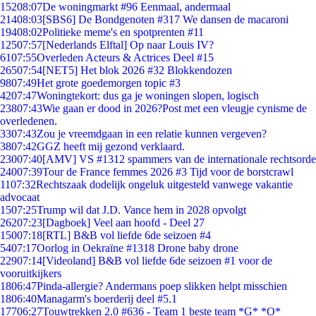
152
08:07
De woningmarkt #96 Eenmaal, andermaal
214
08:03
[SBS6] De Bondgenoten #317 We dansen de macaroni
194
08:02
Politieke meme's en spotprenten #11
125
07:57
[Nederlands Elftal] Op naar Louis IV?
61
07:55
Overleden Acteurs & Actrices Deel #15
265
07:54
[NET5] Het blok 2026 #32 Blokkendozen
98
07:49
Het grote goedemorgen topic #3
42
07:47
Woningtekort: dus ga je woningen slopen, logisch
238
07:43
Wie gaan er dood in 2026?Post met een vleugje cynisme de
overledenen.
33
07:43
Zou je vreemdgaan in een relatie kunnen vergeven?
38
07:42
GGZ heeft mij gezond verklaard.
230
07:40
[AMV] VS #1312 spammers van de internationale rechtsorde
240
07:39
Tour de France femmes 2026 #3 Tijd voor de borstcrawl
11
07:32
Rechtszaak dodelijk ongeluk uitgesteld vanwege vakantie
advocaat
15
07:25
Trump wil dat J.D. Vance hem in 2028 opvolgt
262
07:23
[Dagboek] Veel aan hoofd - Deel 27
150
07:18
[RTL] B&B vol liefde 6de seizoen #4
54
07:17
Oorlog in Oekraïne #1318 Drone baby drone
229
07:14
[Videoland] B&B vol liefde 6de seizoen #1 voor de
vooruitkijkers
18
06:47
Pinda-allergie? Andermans poep slikken helpt misschien
18
06:40
Managarm's boerderij deel #5.1
177
06:27
Touwtrekken 2.0 #636 - Team 1 beste team *G* *O*