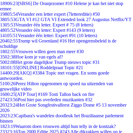
189
06:23
[SBS6] De Oranjezomer #10 Helene je kan het niet stop
ermee
198
05:54
Verander een letter expert (7lettereditie) #50
38
05:53
GTA VI #12 GTA VI Extended look 27 Augustus Netflix/YT
13
05:53
Verander één letter. Expert # 75 (8 letters)
48
05:52
Verander één letter: Expert #143 (9 letters)
141
05:51
Verander één letter: Expert #91 (10 letters)
204
02:55
Trump wil Groenland #16 Het opengrensbeleid is de
schuldige
18
02:55
Vrouwen willen geen man meer #30
35
02:38
Hoe kom je van egels af?
50
02:08
Het grote dagelijkse Trump nieuws topic #31
181
01:55
[ONLINE] Roddelpraat Topic #21
144
00:29
[AKQ] #3384 Topic met vragen. En soms goede
antwoorden.
51
00:26
Perez Hilton opgenomen op spoed na uitzenden van
gruwelijke video
16
00:25
[ATP Tour] #169 Tosti Tallon back on fire
274
23:56
Post hier pas overleden muzikanten #32
203
23:24
Het Grote Songfestivalfeest Ziggo Dome #5 13 november
2026
20
23:23
Capibara's wandelen doodleuk het Braziliaanse parlement
binnen
18
23:19
Waarom doen vrouwen altijd hun telly in de kontzak?
233
23:16
Top 2000 Editie 2025 #243 Alle dikzakken willen op je