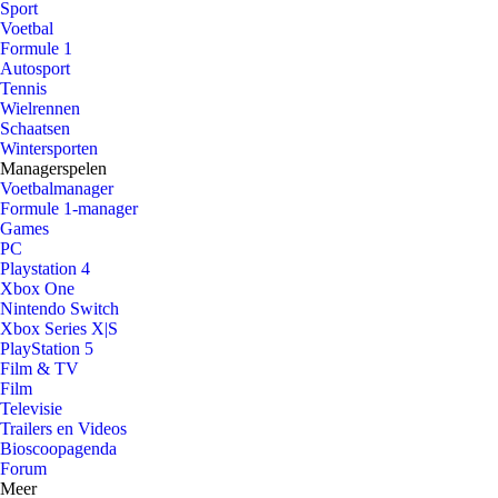
Sport
Voetbal
Formule 1
Autosport
Tennis
Wielrennen
Schaatsen
Wintersporten
Managerspelen
Voetbalmanager
Formule 1-manager
Games
PC
Playstation 4
Xbox One
Nintendo Switch
Xbox Series X|S
PlayStation 5
Film & TV
Film
Televisie
Trailers en Videos
Bioscoopagenda
Forum
Meer