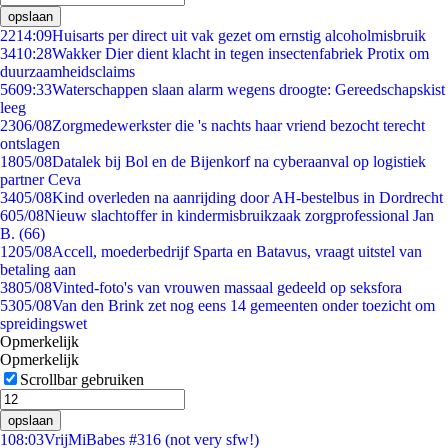
opslaan
22
14:09
Huisarts per direct uit vak gezet om ernstig alcoholmisbruik
34
10:28
Wakker Dier dient klacht in tegen insectenfabriek Protix om
duurzaamheidsclaims
56
09:33
Waterschappen slaan alarm wegens droogte: Gereedschapskist
leeg
23
06/08
Zorgmedewerkster die 's nachts haar vriend bezocht terecht
ontslagen
18
05/08
Datalek bij Bol en de Bijenkorf na cyberaanval op logistiek
partner Ceva
34
05/08
Kind overleden na aanrijding door AH-bestelbus in Dordrecht
6
05/08
Nieuw slachtoffer in kindermisbruikzaak zorgprofessional Jan
B. (66)
12
05/08
Accell, moederbedrijf Sparta en Batavus, vraagt uitstel van
betaling aan
38
05/08
Vinted-foto's van vrouwen massaal gedeeld op seksfora
53
05/08
Van den Brink zet nog eens 14 gemeenten onder toezicht om
spreidingswet
Opmerkelijk
Opmerkelijk
Scrollbar gebruiken
opslaan
1
08:03
VrijMiBabes #316 (not very sfw!)