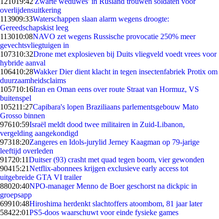
1210
19:42
'Zwarte weduwes' in Rusland trouwen soldaten voor
overlijdensuitkering
1139
09:33
Waterschappen slaan alarm wegens droogte:
Gereedschapskist leeg
1130
10:08
NAVO zet wegens Russische provocatie 250% meer
gevechtsvliegtuigen in
1073
10:32
Drone met explosieven bij Duits vliegveld voedt vrees voor
hybride aanval
1064
10:28
Wakker Dier dient klacht in tegen insectenfabriek Protix om
duurzaamheidsclaims
1057
10:16
Iran en Oman eens over route Straat van Hormuz, VS
buitenspel
1052
11:27
Capibara's lopen Braziliaans parlementsgebouw Mato
Grosso binnen
976
10:59
Israël meldt dood twee militairen in Zuid-Libanon,
vergelding aangekondigd
973
18:20
Zangeres en Idols-jurylid Jerney Kaagman op 79-jarige
leeftijd overleden
917
20:11
Duitser (93) crasht met quad tegen boom, vier gewonden
904
15:21
Netflix-abonnees krijgen exclusieve early access tot
uitgebreide GTA VI trailer
880
20:40
NPO-manager Menno de Boer geschorst na dickpic in
groepsapp
699
10:48
Hiroshima herdenkt slachtoffers atoombom, 81 jaar later
584
22:01
PS5-doos waarschuwt voor einde fysieke games