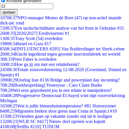
Scrollbar gebruiken
opslaan
107
08:37
NPO-manager Menno de Boer (47) op non-actief stuurde
dick-pic rond
72
08:37
Een tactische/militaire analyse van het front in Oekraïne #31
26
08:35
[2026/2027] Eredivisietoto #1
13
08:35
Tony Scott (54) overleden
198
08:34
Israel en Gaza #17
85
08:34
[INFLUENCERS #295] Van flodderslinger tot Shrek-crème
26
08:34
Klacht ingediend tegen grootste insectenfabriek ter wereld
3
08:33
Peter Faber is overleden
16
08:33
Hoe ga jij om met een relatiebreuk?
245
08:30
Totale zonsverduistering 12-08-2026 (Groenland, IJsland en
Spanje) #1
189
08:29
Oorlog Iran #136 Bridge and powerplant day incoming?
7
08:29
[Boekbespreking] Yesteryear - Caro Claire Burke
7
08:28
Wel eens geprobeerd jou in een relatie te manipuleren?
104
08:28
Progressieve Democraat El-Sayed wint nipt voorverkiezing
Michigan
165
08:25
Wat is jullie binnenhuistemperatuur? #81 Horrorzomer
84
08:25
Migranten breken door grens naar Ceuta in Spanje,l #10
115
08:23
Vrienden gaan op vakantie zonder mij uit te nodigen
132
08:21
[WLR SC #417] Nieuw deel openen was kaputt
41
08:08
[Netflix #210] TUDUM