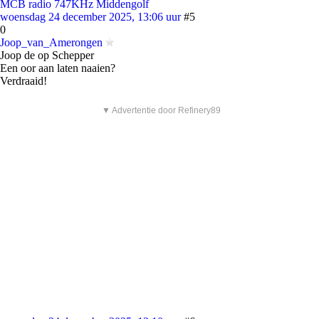
MCB radio 747KHz Middengolf
woensdag 24 december 2025, 13:06 uur
#5
0
Joop_van_Amerongen
Joop de op Schepper
Een oor aan laten naaien?
Verdraaid!
▼ Advertentie door Refinery89