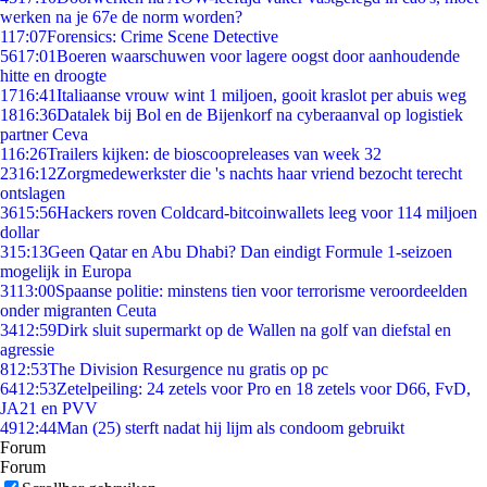
werken na je 67e de norm worden?
1
17:07
Forensics: Crime Scene Detective
56
17:01
Boeren waarschuwen voor lagere oogst door aanhoudende
hitte en droogte
17
16:41
Italiaanse vrouw wint 1 miljoen, gooit kraslot per abuis weg
18
16:36
Datalek bij Bol en de Bijenkorf na cyberaanval op logistiek
partner Ceva
1
16:26
Trailers kijken: de bioscoopreleases van week 32
23
16:12
Zorgmedewerkster die 's nachts haar vriend bezocht terecht
ontslagen
36
15:56
Hackers roven Coldcard-bitcoinwallets leeg voor 114 miljoen
dollar
3
15:13
Geen Qatar en Abu Dhabi? Dan eindigt Formule 1-seizoen
mogelijk in Europa
31
13:00
Spaanse politie: minstens tien voor terrorisme veroordeelden
onder migranten Ceuta
34
12:59
Dirk sluit supermarkt op de Wallen na golf van diefstal en
agressie
8
12:53
The Division Resurgence nu gratis op pc
64
12:53
Zetelpeiling: 24 zetels voor Pro en 18 zetels voor D66, FvD,
JA21 en PVV
49
12:44
Man (25) sterft nadat hij lijm als condoom gebruikt
Forum
Forum