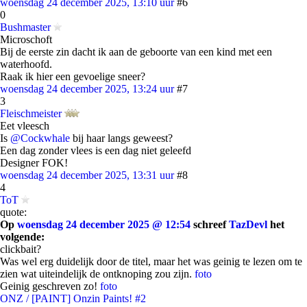
woensdag 24 december 2025, 13:10 uur
#6
0
Bushmaster
Microschoft
Bij de eerste zin dacht ik aan de geboorte van een kind met een
waterhoofd.
Raak ik hier een gevoelige sneer?
woensdag 24 december 2025, 13:24 uur
#7
3
Fleischmeister
Eet vleesch
Is
@Cockwhale
bij haar langs geweest?
Een dag zonder vlees is een dag niet geleefd
Designer FOK!
woensdag 24 december 2025, 13:31 uur
#8
4
ToT
quote:
Op
woensdag 24 december 2025 @ 12:54
schreef
TazDevl
het
volgende:
clickbait?
Was wel erg duidelijk door de titel, maar het was geinig te lezen om te
zien wat uiteindelijk de ontknoping zou zijn.
foto
Geinig geschreven zo!
foto
ONZ / [PAINT] Onzin Paints! #2