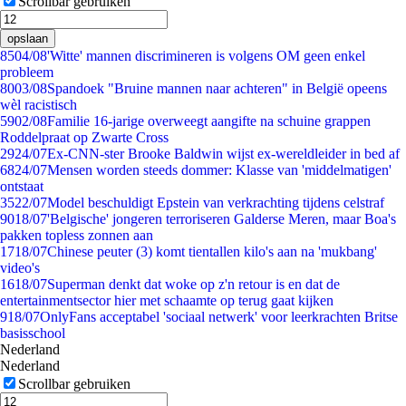
Scrollbar gebruiken
opslaan
85
04/08
'Witte' mannen discrimineren is volgens OM geen enkel
probleem
80
03/08
Spandoek "Bruine mannen naar achteren" in België opeens
wèl racistisch
59
02/08
Familie 16-jarige overweegt aangifte na schuine grappen
Roddelpraat op Zwarte Cross
29
24/07
Ex-CNN-ster Brooke Baldwin wijst ex-wereldleider in bed af
68
24/07
Mensen worden steeds dommer: Klasse van 'middelmatigen'
ontstaat
35
22/07
Model beschuldigt Epstein van verkrachting tijdens celstraf
90
18/07
'Belgische' jongeren terroriseren Galderse Meren, maar Boa's
pakken topless zonnen aan
17
18/07
Chinese peuter (3) komt tientallen kilo's aan na 'mukbang'
video's
16
18/07
Superman denkt dat woke op z'n retour is en dat de
entertainmentsector hier met schaamte op terug gaat kijken
9
18/07
OnlyFans acceptabel 'sociaal netwerk' voor leerkrachten Britse
basisschool
Nederland
Nederland
Scrollbar gebruiken