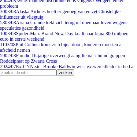
85
04/08
'Witte' mannen discrimineren is volgens OM geen enkel
probleem
30
03/08
Alaska Airlines heeft er genoeg van en zet Christelijke
influencer uit vliegtuig
58
03/08
Ariana Grande trekt zich terug uit openbaar leven wegens
speculaties gezondheid
10
03/08
Spider-Man: Brand New Day knalt naar bijna 800 miljoen
euro in eerste weekend
11
03/08
Phil Collins dronk zich bijna dood, kinderen moesten al
afscheid nemen
59
02/08
Familie 16-jarige overweegt aangifte na schuine grappen
Roddelpraat op Zwarte Cross
29
24/07
Ex-CNN-ster Brooke Baldwin wijst ex-wereldleider in bed af