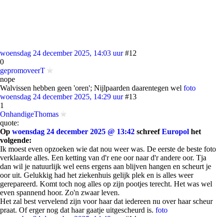
woensdag 24 december 2025, 14:03 uur
#12
0
gepromoveerT
nope
Walvissen hebben geen 'oren'; Nijlpaarden daarentegen wel
foto
woensdag 24 december 2025, 14:29 uur
#13
1
OnhandigeThomas
quote:
Op
woensdag 24 december 2025 @ 13:42
schreef
Europol
het
volgende:
Ik moest even opzoeken wie dat nou weer was. De eerste de beste foto
verklaarde alles. Een ketting van d'r ene oor naar d'r andere oor. Tja
dan wil je natuurlijk wel eens ergens aan blijven hangen en scheurt je
oor uit. Gelukkig had het ziekenhuis gelijk plek en is alles weer
gerepareerd. Komt toch nog alles op zijn pootjes terecht. Het was wel
even spannend hoor. Zo'n zwaar leven.
Het zal best vervelend zijn voor haar dat iedereen nu over haar scheur
praat. Of erger nog dat haar gaatje uitgescheurd is.
foto