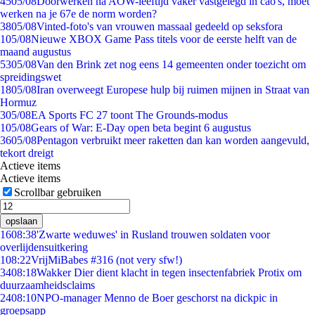
45
05/08
Doorwerken na AOW-leeftijd vaker vastgelegd in cao's, moet
werken na je 67e de norm worden?
38
05/08
Vinted-foto's van vrouwen massaal gedeeld op seksfora
1
05/08
Nieuwe XBOX Game Pass titels voor de eerste helft van de
maand augustus
53
05/08
Van den Brink zet nog eens 14 gemeenten onder toezicht om
spreidingswet
18
05/08
Iran overweegt Europese hulp bij ruimen mijnen in Straat van
Hormuz
3
05/08
EA Sports FC 27 toont The Grounds-modus
1
05/08
Gears of War: E-Day open beta begint 6 augustus
36
05/08
Pentagon verbruikt meer raketten dan kan worden aangevuld,
tekort dreigt
Actieve items
Actieve items
Scrollbar gebruiken
opslaan
16
08:38
'Zwarte weduwes' in Rusland trouwen soldaten voor
overlijdensuitkering
1
08:22
VrijMiBabes #316 (not very sfw!)
34
08:18
Wakker Dier dient klacht in tegen insectenfabriek Protix om
duurzaamheidsclaims
24
08:10
NPO-manager Menno de Boer geschorst na dickpic in
groepsapp