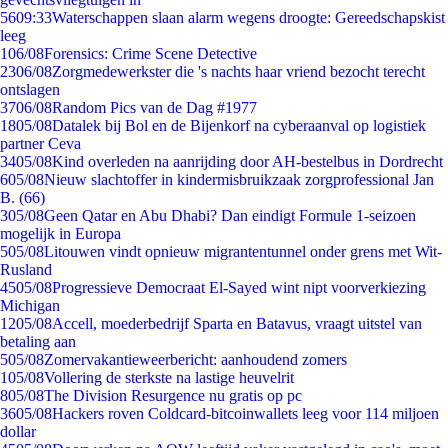
56
09:33
Waterschappen slaan alarm wegens droogte: Gereedschapskist
leeg
1
06/08
Forensics: Crime Scene Detective
23
06/08
Zorgmedewerkster die 's nachts haar vriend bezocht terecht
ontslagen
37
06/08
Random Pics van de Dag #1977
18
05/08
Datalek bij Bol en de Bijenkorf na cyberaanval op logistiek
partner Ceva
34
05/08
Kind overleden na aanrijding door AH-bestelbus in Dordrecht
6
05/08
Nieuw slachtoffer in kindermisbruikzaak zorgprofessional Jan
B. (66)
3
05/08
Geen Qatar en Abu Dhabi? Dan eindigt Formule 1-seizoen
mogelijk in Europa
5
05/08
Litouwen vindt opnieuw migrantentunnel onder grens met Wit-
Rusland
45
05/08
Progressieve Democraat El-Sayed wint nipt voorverkiezing
Michigan
12
05/08
Accell, moederbedrijf Sparta en Batavus, vraagt uitstel van
betaling aan
5
05/08
Zomervakantieweerbericht: aanhoudend zomers
1
05/08
Vollering de sterkste na lastige heuvelrit
8
05/08
The Division Resurgence nu gratis op pc
36
05/08
Hackers roven Coldcard-bitcoinwallets leeg voor 114 miljoen
dollar