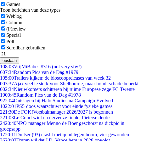
Games
Toon berichten van deze types
Weblog
Column
(P)review
Special
Poll
Scrollbar gebruiken
opslaan
1
08:03
VrijMiBabes #316 (not very sfw!)
6
07:34
Random Pics van de Dag #1979
1
05:00
Trailers kijken: de bioscoopreleases van week 32
0
03:37
Ajax veel te sterk voor Shelbourne, maar houdt schade beperkt
0
02:34
Nieuwkomers schitteren bij ruime Europese zege FC Twente
19
00:45
Random Pics van de Dag #1978
9
22:04
Ontslagen bij Halo Studios na Campaign Evolved
10
22:01
PS5-doos waarschuwt voor einde fysieke games
2
21:30
De FOK!Voetbalmanager 2026/2027 is begonnen
2
21:03
Le Court wint na nerveuze finale, Pieterse derde
24
20:40
NPO-manager Menno de Boer geschorst na dickpic in
groepsapp
17
20:11
Duitser (93) crasht met quad tegen boom, vier gewonden
36
20:03
Trump wil dat J.D. Vance hem in 2028 opvolgt