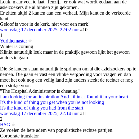
Leuk, maar veel te laat. Tenzij... er ook wat wordt gedaan aan de
asielzoekers die al binnen zijn gekomen.
Er zitten altijd 2 kanten aan een verhaal. Mijn kant en de verkeerde
kant.
Geloof is voor in de kerk, niet voor een merk!
woensdag 17 december 2025, 22:02 uur
#10
1
Yurithemaster
Winter is coming
Klinkt natuurlijk leuk maar in de praktijk gewoon lijkt het gewoon
anders te gaan.
Die 3e landen staan natuurlijk te springen om al die azielzoekers op te
nemen. Die gaan er vast een vlinke vergoeding voor vragen en dan
moet het ook nog een veilig land zijn anders steekt de rechter er nog
een stokje voor.
"The Hospital Administrator is cheating"
I am looking for an inspiration And I think I found it in your heart
It's the kind of thing you get when you're not looking
It's the kind of thing you had from the start
woensdag 17 december 2025, 22:14 uur
#11
2
HSG
Ze voelen de hete adem van populistische rechtse partijen.
Corporate translator