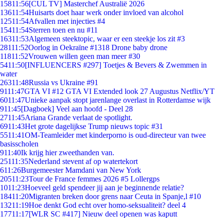
158
11:56
[CUL TV] Masterchef Australië 2026
136
11:54
Huisarts doet haar werk onder invloed van alcohol
125
11:54
Afvallen met injecties #4
154
11:54
Sterren toen en nu #11
163
11:53
Algemeen steektopic, waar er een steekje los zit #3
281
11:52
Oorlog in Oekraïne #1318 Drone baby drone
118
11:52
Vrouwen willen geen man meer #30
54
11:50
[INFLUENCERS #297] Toetjes & Bevers & Zwemmen in
water
263
11:48
Russia vs Ukraine #91
91
11:47
GTA VI #12 GTA VI Extended look 27 Augustus Netflix/YT
60
11:47
Unieke aanpak stopt jarenlange overlast in Rotterdamse wijk
9
11:45
[Dagboek] Veel aan hoofd - Deel 28
27
11:45
Ariana Grande verlaat de spotlight.
69
11:43
Het grote dagelijkse Trump nieuws topic #31
55
11:41
OM-Teamleider met kinderporno is oud-directeur van twee
basisscholen
9
11:40
Ik krijg hier zweethanden van.
251
11:35
Nederland stevent af op watertekort
6
11:26
Burgemeester Mamdani van New York
205
11:23
Tour de France femmes 2026 #5 Lollergps
10
11:23
Hoeveel geld spendeer jij aan je beginnende relatie?
184
11:20
Migranten breken door grens naar Ceuta in Spanje,l #10
132
11:19
Hoe denkt God echt over homo-seksualiteit? deel 4
177
11:17
[WLR SC #417] Nieuw deel openen was kaputt