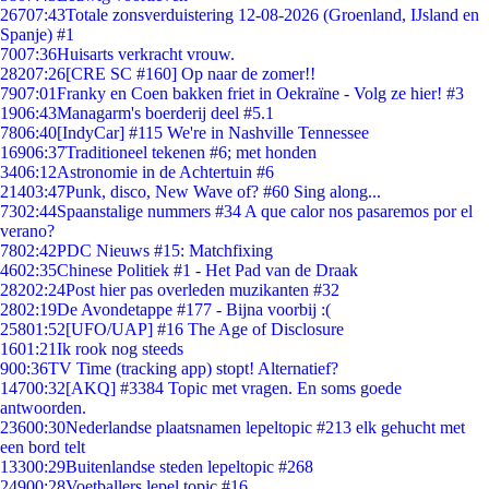
267
07:43
Totale zonsverduistering 12-08-2026 (Groenland, IJsland en
Spanje) #1
70
07:36
Huisarts verkracht vrouw.
282
07:26
[CRE SC #160] Op naar de zomer!!
79
07:01
Franky en Coen bakken friet in Oekraïne - Volg ze hier! #3
19
06:43
Managarm's boerderij deel #5.1
78
06:40
[IndyCar] #115 We're in Nashville Tennessee
169
06:37
Traditioneel tekenen #6; met honden
34
06:12
Astronomie in de Achtertuin #6
214
03:47
Punk, disco, New Wave of? #60 Sing along...
73
02:44
Spaanstalige nummers #34 A que calor nos pasaremos por el
verano?
78
02:42
PDC Nieuws #15: Matchfixing
46
02:35
Chinese Politiek #1 - Het Pad van de Draak
282
02:24
Post hier pas overleden muzikanten #32
28
02:19
De Avondetappe #177 - Bijna voorbij :(
258
01:52
[UFO/UAP] #16 The Age of Disclosure
16
01:21
Ik rook nog steeds
9
00:36
TV Time (tracking app) stopt! Alternatief?
147
00:32
[AKQ] #3384 Topic met vragen. En soms goede
antwoorden.
236
00:30
Nederlandse plaatsnamen lepeltopic #213 elk gehucht met
een bord telt
133
00:29
Buitenlandse steden lepeltopic #268
249
00:28
Voetballers lepel topic #16