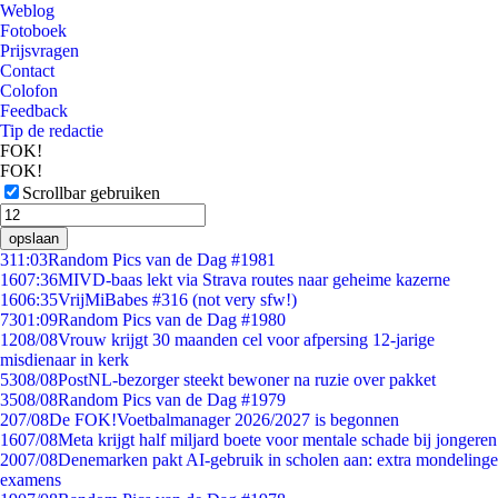
Weblog
Fotoboek
Prijsvragen
Contact
Colofon
Feedback
Tip de redactie
FOK!
FOK!
Scrollbar gebruiken
opslaan
3
11:03
Random Pics van de Dag #1981
16
07:36
MIVD-baas lekt via Strava routes naar geheime kazerne
16
06:35
VrijMiBabes #316 (not very sfw!)
73
01:09
Random Pics van de Dag #1980
12
08/08
Vrouw krijgt 30 maanden cel voor afpersing 12-jarige
misdienaar in kerk
53
08/08
PostNL-bezorger steekt bewoner na ruzie over pakket
35
08/08
Random Pics van de Dag #1979
2
07/08
De FOK!Voetbalmanager 2026/2027 is begonnen
16
07/08
Meta krijgt half miljard boete voor mentale schade bij jongeren
20
07/08
Denemarken pakt AI-gebruik in scholen aan: extra mondelinge
examens