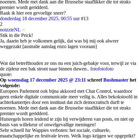
noemen. Mede met dank aan die Brusselse staaflikker die tot straks
premier wordt geridderd.
Raak ik hier een gevoelige sneer?
donderdag 18 december 2025, 00:55 uur
#13
2
noizzieNL
Stik in die Prick!
Ja, daarin heb je volkomen gelijk, dat was bij mij ook alweer
weggezakt [australie aanslag enzo lagen vooraan]
Wat dat betrefthouden ze ons nu een juich-gebakje voor, terwijl ze via
de zijdeur een bak stront naar binnen duwen..
foto
foto
foto
quote:
Op
woensdag 17 december 2025 @ 23:11
schreef
Bushmaster
het
volgende:
Europees Parlement ook bijna akkoord met Chat Control, waardoor
geen enkele digitale communicatie meer veilig is. Alles bekokstoofd in
achterkamertjes door een instituut dat zich democratisch durft te
noemen. Mede met dank aan die Brusselse staaflikker die tot straks
premier wordt geridderd.
Huisregels horen leidend te zijn bij verwijderen van posts, en niet op
basis van willekeur of onwelgevallige meningen!
Sehr schnell fur Wappies verboten: het sociale, culturele,
maatschappelijke en festivale leven. Welk logo krijgen we opgeprikt?