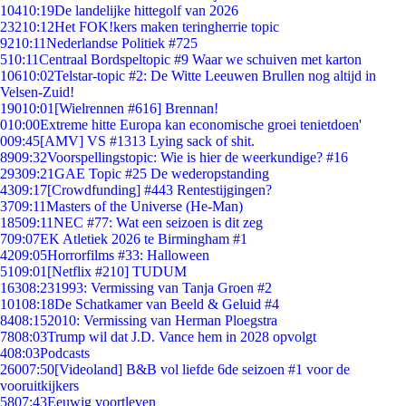
104
10:19
De landelijke hittegolf van 2026
232
10:12
Het FOK!kers maken teringherrie topic
92
10:11
Nederlandse Politiek #725
5
10:11
Centraal Bordspeltopic #9 Waar we schuiven met karton
106
10:02
Telstar-topic #2: De Witte Leeuwen Brullen nog altijd in
Velsen-Zuid!
190
10:01
[Wielrennen #616] Brennan!
0
10:00
Extreme hitte Europa kan economische groei tenietdoen'
0
09:45
[AMV] VS #1313 Lying sack of shit.
89
09:32
Voorspellingstopic: Wie is hier de weerkundige? #16
293
09:21
GAE Topic #25 De wederopstanding
43
09:17
[Crowdfunding] #443 Rentestijgingen?
37
09:11
Masters of the Universe (He-Man)
185
09:11
NEC #77: Wat een seizoen is dit zeg
7
09:07
EK Atletiek 2026 te Birmingham #1
42
09:05
Horrorfilms #33: Halloween
51
09:01
[Netflix #210] TUDUM
163
08:23
1993: Vermissing van Tanja Groen #2
101
08:18
De Schatkamer van Beeld & Geluid #4
84
08:15
2010: Vermissing van Herman Ploegstra
78
08:03
Trump wil dat J.D. Vance hem in 2028 opvolgt
4
08:03
Podcasts
260
07:50
[Videoland] B&B vol liefde 6de seizoen #1 voor de
vooruitkijkers
58
07:43
Eeuwig voortleven