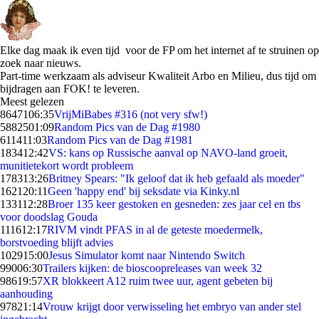
Elke dag maak ik even tijd voor de FP om het internet af te struinen op
zoek naar nieuws.
Part-time werkzaam als adviseur Kwaliteit Arbo en Milieu, dus tijd om
bijdragen aan FOK! te leveren.
Meest gelezen
86471
06:35
VrijMiBabes #316 (not very sfw!)
58825
01:09
Random Pics van de Dag #1980
6114
11:03
Random Pics van de Dag #1981
1834
12:42
VS: kans op Russische aanval op NAVO-land groeit,
munitietekort wordt probleem
1783
13:26
Britney Spears: "Ik geloof dat ik heb gefaald als moeder"
1621
20:11
Geen 'happy end' bij seksdate via Kinky.nl
1331
12:28
Broer 135 keer gestoken en gesneden: zes jaar cel en tbs
voor doodslag Gouda
1116
12:17
RIVM vindt PFAS in al de geteste moedermelk,
borstvoeding blijft advies
1029
15:00
Jesus Simulator komt naar Nintendo Switch
990
06:30
Trailers kijken: de bioscoopreleases van week 32
986
19:57
XR blokkeert A12 ruim twee uur, agent gebeten bij
aanhouding
978
21:14
Vrouw krijgt door verwisseling het embryo van ander stel