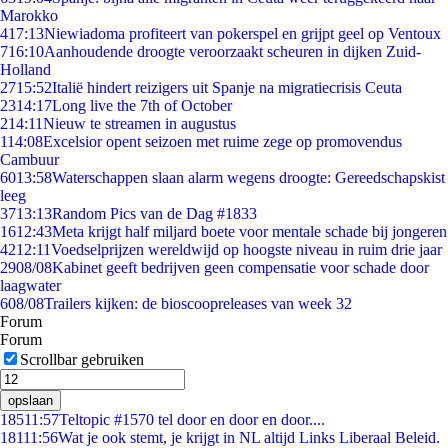
Marokko
4
17:13
Niewiadoma profiteert van pokerspel en grijpt geel op Ventoux
7
16:10
Aanhoudende droogte veroorzaakt scheuren in dijken Zuid-
Holland
27
15:52
Italië hindert reizigers uit Spanje na migratiecrisis Ceuta
23
14:17
Long live the 7th of October
2
14:11
Nieuw te streamen in augustus
1
14:08
Excelsior opent seizoen met ruime zege op promovendus
Cambuur
60
13:58
Waterschappen slaan alarm wegens droogte: Gereedschapskist
leeg
37
13:13
Random Pics van de Dag #1833
16
12:43
Meta krijgt half miljard boete voor mentale schade bij jongeren
42
12:11
Voedselprijzen wereldwijd op hoogste niveau in ruim drie jaar
29
08/08
Kabinet geeft bedrijven geen compensatie voor schade door
laagwater
6
08/08
Trailers kijken: de bioscoopreleases van week 32
Forum
Forum
Scrollbar gebruiken
opslaan
185
11:57
Teltopic #1570 tel door en door en door....
181
11:56
Wat je ook stemt, je krijgt in NL altijd Links Liberaal Beleid.