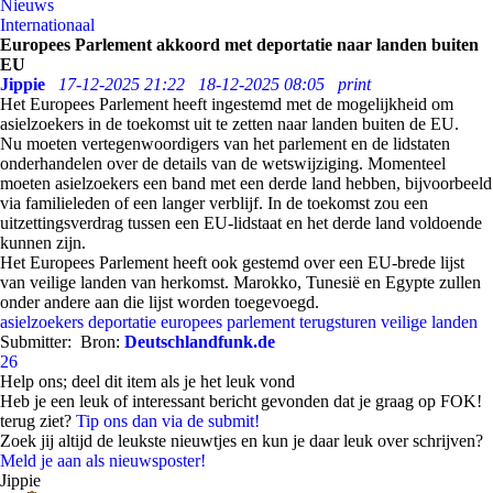
Nieuws
Internationaal
Europees Parlement akkoord met deportatie naar landen buiten
EU
Jippie
17-12-2025 21:22
18-12-2025 08:05
print
Het Europees Parlement heeft ingestemd met de mogelijkheid om
asielzoekers in de toekomst uit te zetten naar landen buiten de EU.
Nu moeten vertegenwoordigers van het parlement en de lidstaten
onderhandelen over de details van de wetswijziging. Momenteel
moeten asielzoekers een band met een derde land hebben, bijvoorbeeld
via familieleden of een langer verblijf. In de toekomst zou een
uitzettingsverdrag tussen een EU-lidstaat en het derde land voldoende
kunnen zijn.
Het Europees Parlement heeft ook gestemd over een EU-brede lijst
van veilige landen van herkomst. Marokko, Tunesië en Egypte zullen
onder andere aan die lijst worden toegevoegd.
asielzoekers
deportatie
europees parlement
terugsturen
veilige landen
Submitter:
Bron:
Deutschlandfunk.de
26
Help ons; deel dit item als je het leuk vond
Heb je een leuk of interessant bericht gevonden dat je graag op FOK!
terug ziet?
Tip ons dan via de submit!
Zoek jij altijd de leukste nieuwtjes en kun je daar leuk over schrijven?
Meld je aan als nieuwsposter!
Jippie