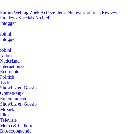
Forum
Weblog
Zoek
Actieve Items
Nieuws
Columns
Reviews
Previews
Specials
Archief
Inloggen
fok.nl
Inloggen
fok.nl
Actueel
Nederland
Internationaal
Economie
Politiek
Tech
Showbiz en Gossip
Opmerkelijk
Entertainment
Showbiz en Gossip
Muziek
Film
Televisie
Media & Cultuur
Bioscoopagenda