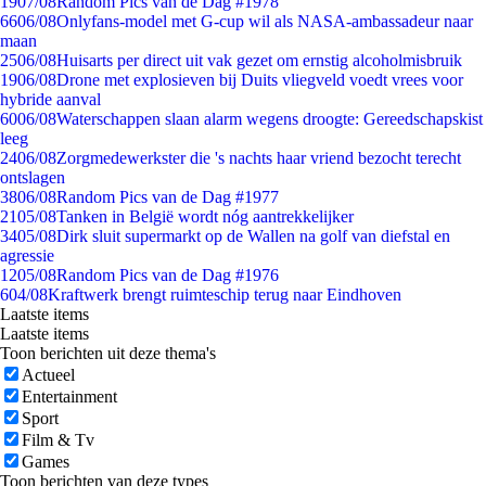
19
07/08
Random Pics van de Dag #1978
66
06/08
Onlyfans-model met G-cup wil als NASA-ambassadeur naar
maan
25
06/08
Huisarts per direct uit vak gezet om ernstig alcoholmisbruik
19
06/08
Drone met explosieven bij Duits vliegveld voedt vrees voor
hybride aanval
60
06/08
Waterschappen slaan alarm wegens droogte: Gereedschapskist
leeg
24
06/08
Zorgmedewerkster die 's nachts haar vriend bezocht terecht
ontslagen
38
06/08
Random Pics van de Dag #1977
21
05/08
Tanken in België wordt nóg aantrekkelijker
34
05/08
Dirk sluit supermarkt op de Wallen na golf van diefstal en
agressie
12
05/08
Random Pics van de Dag #1976
6
04/08
Kraftwerk brengt ruimteschip terug naar Eindhoven
Laatste items
Laatste items
Toon berichten uit deze thema's
Actueel
Entertainment
Sport
Film & Tv
Games
Toon berichten van deze types