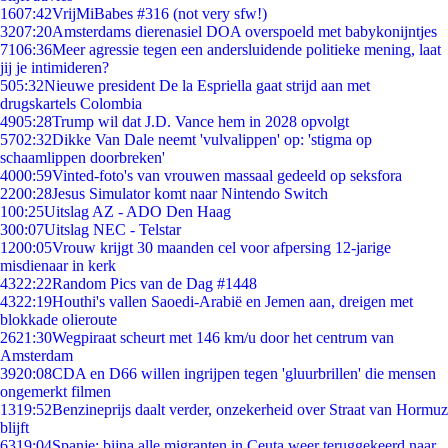
16
07:42
VrijMiBabes #316 (not very sfw!)
32
07:20
Amsterdams dierenasiel DOA overspoeld met babykonijntjes
71
06:36
Meer agressie tegen een andersluidende politieke mening, laat
jij je intimideren?
5
05:32
Nieuwe president De la Espriella gaat strijd aan met
drugskartels Colombia
49
05:28
Trump wil dat J.D. Vance hem in 2028 opvolgt
57
02:32
Dikke Van Dale neemt 'vulvalippen' op: 'stigma op
schaamlippen doorbreken'
40
00:59
Vinted-foto's van vrouwen massaal gedeeld op seksfora
22
00:28
Jesus Simulator komt naar Nintendo Switch
1
00:25
Uitslag AZ - ADO Den Haag
3
00:07
Uitslag NEC - Telstar
12
00:05
Vrouw krijgt 30 maanden cel voor afpersing 12-jarige
misdienaar in kerk
43
22:22
Random Pics van de Dag #1448
43
22:19
Houthi's vallen Saoedi-Arabië en Jemen aan, dreigen met
blokkade olieroute
26
21:30
Wegpiraat scheurt met 146 km/u door het centrum van
Amsterdam
39
20:08
CDA en D66 willen ingrijpen tegen 'gluurbrillen' die mensen
ongemerkt filmen
13
19:52
Benzineprijs daalt verder, onzekerheid over Straat van Hormuz
blijft
63
19:04
Spanje: bijna alle migranten in Ceuta weer teruggekeerd naar