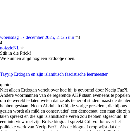
woensdag 17 december 2025, 21:25 uur
#3
4
noizzieNL
Stik in die Prick!
We kunnen altijd nog een Erdootje doen..
Tayyip Erdogan en zijn islamitisch fascistische leermeester
quote:
Niet alleen Erdogan vertelt over hoe hij is gevormd door Necip Faz?l.
Andere voormannen van de regerende AKP staan eveneens te popelen
om de wereld te laten weten dat ze als tiener of student naast de dichter
hebben gestaan. Neem Abdullah Gül, de vorige president, die bij ons
gezien wordt als mild en conservatief, een democraat, een man die zijn
talen spreekt en die zijn islamistische veren zou hebben afgeschud. In
een interview met zijn Britse biograaf spreekt Gül vol lof over het
politieke werk van Necip Faz?l. Als de biograaf erop wijst dat de