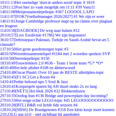
101
11:13
Het oneindige 'doet-ie anders nooit'-topic # 1819
129
11:12
Post hier zo vaak mogelijk om 11:11 #39 Vanz11
140
11:08
Meisjesnamenlepeltopic #367 LOOOOL LAPO
114
11:07
[FOK!Voetbalmanager 2026/2027] #1 We zijn er weer
146
11:01
Jonge Cambridge professor stapt op na claims over plagiaat
en leugens
114
10:58
[DAGBOEK] De weg naar balans #12
201
10:57
[Live Eredivisie #1786] We zijn begonnen!
36
10:57
Defensiepact Pakistan, Turkije en Saudi-Arabië bevat art.5
clausule?
137
10:50
Het grote goedemorgen topic #3
48
10:50
Woordensamenstelspel #1184 met 2 woorden spreken SVP
41
10:50
Dierenlepeltopic #150
183
10:49
Touwtrekken 2.0 #636 - Team 1 beste team *G* *O*
40
10:49
Het hele alfabet #108 en 4letterwoord
254
10:48
Oscar Piastri: Over 10 jaar de BESTE allertijden-topic
278
10:45
[F1 SC] Get a Room #4
14
10:41
Petitie behoud npo 5 Soul & Jazz
126
10:41
Koopzegels sparen bij AH duurt straks 2x zo lang
271
10:40
[NET5] Het blok 2026 #32 Blokkendozen
297
10:35
Oorlog Iran #136 Bridge and powerplant day incoming?
279
10:33
Het enige echte LEGO-topic #45 LEGOOOOOOOOOOO
203
10:28
[RTL] B&B vol liefde 6de seizoen #4
128
10:26
[SBS6] De Bondgenoten #318 Een klein kusje moet kunnen
2
10:23
LG nas n1t1 - niet zichtbaar bij aansluiten