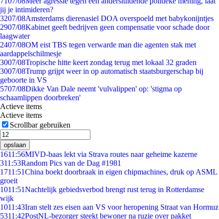
71
07/08
Meer agressie tegen een andersluidende politieke mening, laat
jij je intimideren?
32
07/08
Amsterdams dierenasiel DOA overspoeld met babykonijntjes
29
07/08
Kabinet geeft bedrijven geen compensatie voor schade door
laagwater
24
07/08
OM eist TBS tegen verwarde man die agenten stak met
aardappelschilmesje
30
07/08
Tropische hitte keert zondag terug met lokaal 32 graden
30
07/08
Trump grijpt weer in op automatisch staatsburgerschap bij
geboorte in VS
57
07/08
Dikke Van Dale neemt 'vulvalippen' op: 'stigma op
schaamlippen doorbreken'
Actieve items
Actieve items
Scrollbar gebruiken
opslaan
16
11:56
MIVD-baas lekt via Strava routes naar geheime kazerne
3
11:53
Random Pics van de Dag #1981
17
11:51
China boekt doorbraak in eigen chipmachines, druk op ASML
groeit
10
11:51
Nachtelijk gebiedsverbod brengt rust terug in Rotterdamse
wijk
10
11:43
Iran stelt zes eisen aan VS voor heropening Straat van Hormuz
53
11:42
PostNL-bezorger steekt bewoner na ruzie over pakket