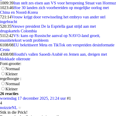
10
09:39
Iran stelt zes eisen aan VS voor heropening Straat van Hormuz
10
23:46
Hoe 30 landen zich voorbereiden op mogelijke oorlog met
China en Noord-Korea
7
21:14
Vrouw krijgt door verwisseling het embryo van ander stel
ingebracht
5
20:35
Nieuwe president De la Espriella gaat strijd aan met
drugskartels Colombia
51
12:42
VS: kans op Russische aanval op NAVO-land groeit,
munitietekort wordt probleem
61
08/08
EU bekritiseert Meta en TikTok om verspreiden desinformatie
Ceuta
43
08/08
Houthi's vallen Saoedi-Arabië en Jemen aan, dreigen met
blokkade olieroute
Font-grootte:
Normaal
Kleiner
regelhoogte :
Normaal
Kleiner
26 reacties
woensdag 17 december 2025, 21:24 uur
#1
4
noizzieNL
Stik in die Prick!