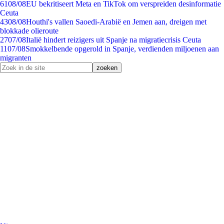
61
08/08
EU bekritiseert Meta en TikTok om verspreiden desinformatie
Ceuta
43
08/08
Houthi's vallen Saoedi-Arabië en Jemen aan, dreigen met
blokkade olieroute
27
07/08
Italië hindert reizigers uit Spanje na migratiecrisis Ceuta
11
07/08
Smokkelbende opgerold in Spanje, verdienden miljoenen aan
migranten