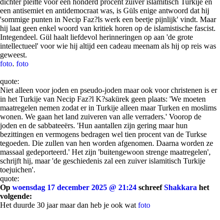
dichter pleitte voor een honderd procent zuiver islamitisch Turkije en
een antisemiet en antidemocraat was, is Güls enige antwoord dat hij
'sommige punten in Necip Faz?ls werk een beetje pijnlijk' vindt. Maar
hij laat geen enkel woord van kritiek horen op de islamistische fascist.
Integendeel. Gül haalt liefdevol herinneringen op aan 'de grote
intellectueel' voor wie hij altijd een cadeau meenam als hij op reis was
geweest.
foto
.
foto
quote:
Niet alleen voor joden en pseudo-joden maar ook voor christenen is er
in het Turkije van Necip Faz?l K?sakürek geen plaats: 'We moeten
maatregelen nemen zodat er in Turkije alleen maar Turken en moslims
wonen. We gaan het land zuiveren van alle verraders.' Voorop de
joden en de sabbateeërs. 'Hun aantallen zijn gering maar hun
bezittingen en vermogens bedragen wel tien procent van de Turkse
tegoeden. Die zullen van hen worden afgenomen. Daarna worden ze
massaal gedeporteerd.' Het zijn 'buitengewoon strenge maatregelen',
schrijft hij, maar 'de geschiedenis zal een zuiver islamitisch Turkije
toejuichen'.
quote:
Op
woensdag 17 december 2025 @ 21:24
schreef
Shakkara
het
volgende:
Het duurde 30 jaar maar dan heb je ook wat
foto