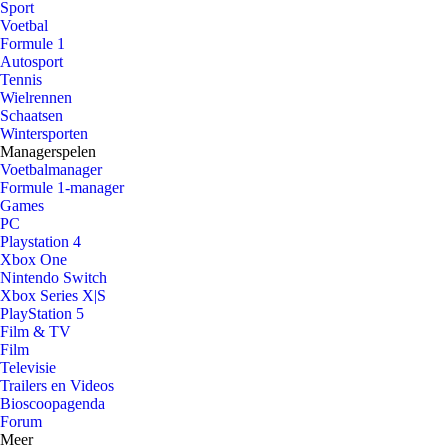
Sport
Voetbal
Formule 1
Autosport
Tennis
Wielrennen
Schaatsen
Wintersporten
Managerspelen
Voetbalmanager
Formule 1-manager
Games
PC
Playstation 4
Xbox One
Nintendo Switch
Xbox Series X|S
PlayStation 5
Film & TV
Film
Televisie
Trailers en Videos
Bioscoopagenda
Forum
Meer