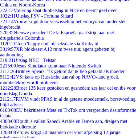
China en Noord-Korea
3
22:13
Vollering slaat dubbelslag in Nice en neemt geel over
10
22:11
Uitslag PSV - Fortuna Sittard
7
21:14
Vrouw krijgt door verwisseling het embryo van ander stel
ingebracht
5
20:35
Nieuwe president De la Espriella gaat strijd aan met
drugskartels Colombia
11
20:11
Geen 'happy end' bij seksdate via Kinky.nl
38
19:57
XR blokkeert A12 ruim twee uur, agent gebeten bij
aanhouding
3
19:21
Uitslag NEC - Telstar
22
15:00
Jesus Simulator komt naar Nintendo Switch
31
13:26
Britney Spears: "Ik geloof dat ik heb gefaald als moeder"
51
12:42
VS: kans op Russische aanval op NAVO-land groeit,
munitietekort wordt probleem
12
12:28
Broer 135 keer gestoken en gesneden: zes jaar cel en tbs voor
doodslag Gouda
21
12:17
RIVM vindt PFAS in al de geteste moedermelk, borstvoeding
blijft advies
61
08/08
EU bekritiseert Meta en TikTok om verspreiden desinformatie
Ceuta
43
08/08
Houthi's vallen Saoedi-Arabië en Jemen aan, dreigen met
blokkade olieroute
12
08/08
Vrouw krijgt 30 maanden cel voor afpersing 12-jarige
misdienaar in kerk