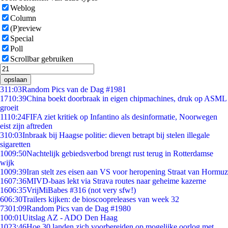
Weblog
Column
(P)review
Special
Poll
Scrollbar gebruiken
opslaan
3
11:03
Random Pics van de Dag #1981
17
10:39
China boekt doorbraak in eigen chipmachines, druk op ASML
groeit
11
10:24
FIFA ziet kritiek op Infantino als desinformatie, Noorwegen
eist zijn aftreden
3
10:03
Inbraak bij Haagse politie: dieven betrapt bij stelen illegale
sigaretten
10
09:50
Nachtelijk gebiedsverbod brengt rust terug in Rotterdamse
wijk
10
09:39
Iran stelt zes eisen aan VS voor heropening Straat van Hormuz
16
07:36
MIVD-baas lekt via Strava routes naar geheime kazerne
16
06:35
VrijMiBabes #316 (not very sfw!)
6
06:30
Trailers kijken: de bioscoopreleases van week 32
73
01:09
Random Pics van de Dag #1980
1
00:01
Uitslag AZ - ADO Den Haag
10
23:46
Hoe 30 landen zich voorbereiden op mogelijke oorlog met