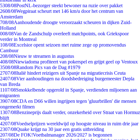
53
08/08
PostNL-bezorger steekt bewoner na ruzie over pakket
26
08/08
Wegpiraat scheurt met 146 km/u door het centrum van
Amsterdam
7
08/08
Aanhoudende droogte veroorzaakt scheuren in dijken Zuid-
Holland
0
08/08
Van de Zandschulp overleeft matchpoints, ook Griekspoor
verder in Montreal
1
08/08
Excelsior opent seizoen met ruime zege op promovendus
Cambuur
2
08/08
Nieuw te streamen in augustus
4
08/08
Niewiadoma profiteert van pokerspel en grijpt geel op Ventoux
35
08/08
Random Pics van de Dag #1979
27
07/08
Italië hindert reizigers uit Spanje na migratiecrisis Ceuta
24
07/08
Vier aanhoudingen na doodsbedreiging burgemeester Depla
van Breda
11
07/08
Smokkelbende opgerold in Spanje, verdienden miljoenen aan
migranten
39
07/08
CDA en D66 willen ingrijpen tegen 'gluurbrillen' die mensen
ongemerkt filmen
13
07/08
Benzineprijs daalt verder, onzekerheid over Straat van Hormuz
blijft
42
07/08
Voedselprijzen wereldwijd op hoogste niveau in ruim drie jaar
23
07/08
Quake krijgt na 30 jaar een gratis uitbreiding
2
07/08
De FOK!Voetbalmanager 2026/2027 is begonnen