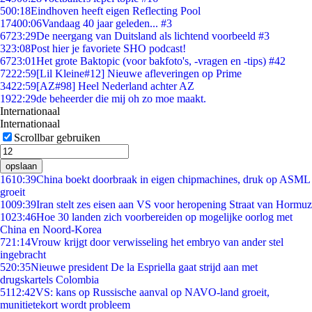
5
00:18
Eindhoven heeft eigen Reflecting Pool
174
00:06
Vandaag 40 jaar geleden... #3
67
23:29
De neergang van Duitsland als lichtend voorbeeld #3
3
23:08
Post hier je favoriete SHO podcast!
67
23:01
Het grote Baktopic (voor bakfoto's, -vragen en -tips) #42
72
22:59
[Lil Kleine#12] Nieuwe afleveringen op Prime
34
22:59
[AZ#98] Heel Nederland achter AZ
19
22:29
de beheerder die mij oh zo moe maakt.
Internationaal
Internationaal
Scrollbar gebruiken
opslaan
16
10:39
China boekt doorbraak in eigen chipmachines, druk op ASML
groeit
10
09:39
Iran stelt zes eisen aan VS voor heropening Straat van Hormuz
10
23:46
Hoe 30 landen zich voorbereiden op mogelijke oorlog met
China en Noord-Korea
7
21:14
Vrouw krijgt door verwisseling het embryo van ander stel
ingebracht
5
20:35
Nieuwe president De la Espriella gaat strijd aan met
drugskartels Colombia
51
12:42
VS: kans op Russische aanval op NAVO-land groeit,
munitietekort wordt probleem