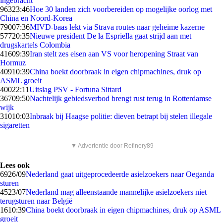
ingebracht
963
23:46
Hoe 30 landen zich voorbereiden op mogelijke oorlog met
China en Noord-Korea
790
07:36
MIVD-baas lekt via Strava routes naar geheime kazerne
577
20:35
Nieuwe president De la Espriella gaat strijd aan met
drugskartels Colombia
416
09:39
Iran stelt zes eisen aan VS voor heropening Straat van
Hormuz
409
10:39
China boekt doorbraak in eigen chipmachines, druk op
ASML groeit
400
22:11
Uitslag PSV - Fortuna Sittard
367
09:50
Nachtelijk gebiedsverbod brengt rust terug in Rotterdamse
wijk
310
10:03
Inbraak bij Haagse politie: dieven betrapt bij stelen illegale
sigaretten
▼ Advertentie door Refinery89
Lees ook
69
26/09
Nederland gaat uitgeprocedeerde asielzoekers naar Oeganda
sturen
45
23/07
Nederland mag alleenstaande mannelijke asielzoekers niet
terugsturen naar België
16
10:39
China boekt doorbraak in eigen chipmachines, druk op ASML
groeit