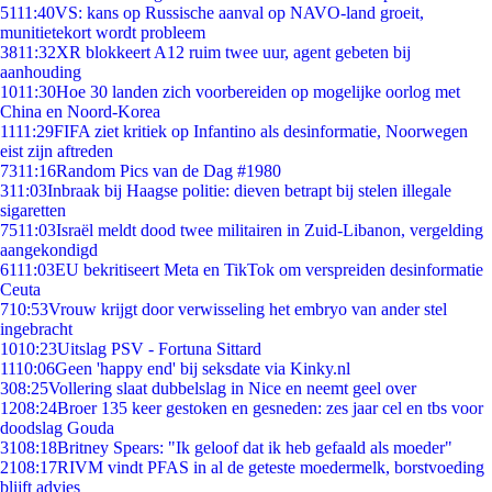
51
11:40
VS: kans op Russische aanval op NAVO-land groeit,
munitietekort wordt probleem
38
11:32
XR blokkeert A12 ruim twee uur, agent gebeten bij
aanhouding
10
11:30
Hoe 30 landen zich voorbereiden op mogelijke oorlog met
China en Noord-Korea
11
11:29
FIFA ziet kritiek op Infantino als desinformatie, Noorwegen
eist zijn aftreden
73
11:16
Random Pics van de Dag #1980
3
11:03
Inbraak bij Haagse politie: dieven betrapt bij stelen illegale
sigaretten
75
11:03
Israël meldt dood twee militairen in Zuid-Libanon, vergelding
aangekondigd
61
11:03
EU bekritiseert Meta en TikTok om verspreiden desinformatie
Ceuta
7
10:53
Vrouw krijgt door verwisseling het embryo van ander stel
ingebracht
10
10:23
Uitslag PSV - Fortuna Sittard
11
10:06
Geen 'happy end' bij seksdate via Kinky.nl
3
08:25
Vollering slaat dubbelslag in Nice en neemt geel over
12
08:24
Broer 135 keer gestoken en gesneden: zes jaar cel en tbs voor
doodslag Gouda
31
08:18
Britney Spears: "Ik geloof dat ik heb gefaald als moeder"
21
08:17
RIVM vindt PFAS in al de geteste moedermelk, borstvoeding
blijft advies