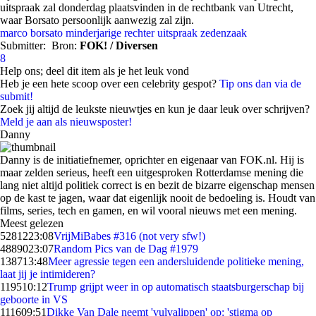
uitspraak zal donderdag plaatsvinden in de rechtbank van Utrecht,
waar Borsato persoonlijk aanwezig zal zijn.
marco borsato
minderjarige
rechter
uitspraak
zedenzaak
Submitter:
Bron:
FOK! / Diversen
8
Help ons; deel dit item als je het leuk vond
Heb je een hete scoop over een celebrity gespot?
Tip ons dan via de
submit!
Zoek jij altijd de leukste nieuwtjes en kun je daar leuk over schrijven?
Meld je aan als nieuwsposter!
Danny
Danny is de initiatiefnemer, oprichter en eigenaar van FOK.nl. Hij is
maar zelden serieus, heeft een uitgesproken Rotterdamse mening die
lang niet altijd politiek correct is en bezit de bizarre eigenschap mensen
op de kast te jagen, waar dat eigenlijk nooit de bedoeling is. Houdt van
films, series, tech en gamen, en wil vooral nieuws met een mening.
Meest gelezen
52812
23:08
VrijMiBabes #316 (not very sfw!)
48890
23:07
Random Pics van de Dag #1979
1387
13:48
Meer agressie tegen een andersluidende politieke mening,
laat jij je intimideren?
1195
10:12
Trump grijpt weer in op automatisch staatsburgerschap bij
geboorte in VS
1116
09:51
Dikke Van Dale neemt 'vulvalippen' op: 'stigma op