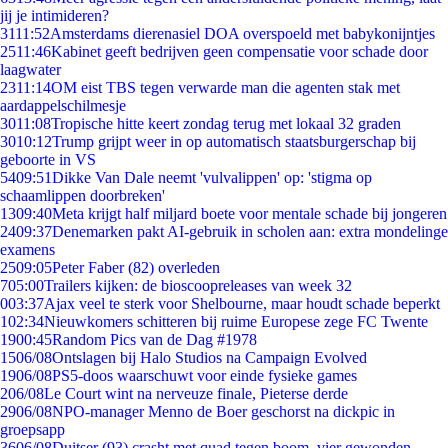
jij je intimideren?
31
11:52
Amsterdams dierenasiel DOA overspoeld met babykonijntjes
25
11:46
Kabinet geeft bedrijven geen compensatie voor schade door
laagwater
23
11:14
OM eist TBS tegen verwarde man die agenten stak met
aardappelschilmesje
30
11:08
Tropische hitte keert zondag terug met lokaal 32 graden
30
10:12
Trump grijpt weer in op automatisch staatsburgerschap bij
geboorte in VS
54
09:51
Dikke Van Dale neemt 'vulvalippen' op: 'stigma op
schaamlippen doorbreken'
13
09:40
Meta krijgt half miljard boete voor mentale schade bij jongeren
24
09:37
Denemarken pakt AI-gebruik in scholen aan: extra mondelinge
examens
25
09:05
Peter Faber (82) overleden
7
05:00
Trailers kijken: de bioscoopreleases van week 32
0
03:37
Ajax veel te sterk voor Shelbourne, maar houdt schade beperkt
1
02:34
Nieuwkomers schitteren bij ruime Europese zege FC Twente
19
00:45
Random Pics van de Dag #1978
15
06/08
Ontslagen bij Halo Studios na Campaign Evolved
19
06/08
PS5-doos waarschuwt voor einde fysieke games
2
06/08
Le Court wint na nerveuze finale, Pieterse derde
29
06/08
NPO-manager Menno de Boer geschorst na dickpic in
groepsapp
36
06/08
Duitser (93) crasht met quad tegen boom, vier gewonden