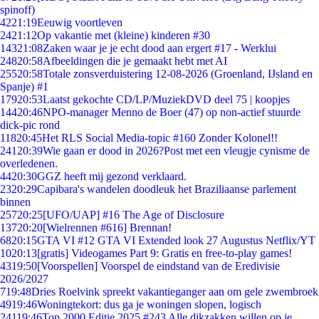
spinoff)
42
21:19
Eeuwig voortleven
24
21:12
Op vakantie met (kleine) kinderen #30
143
21:08
Zaken waar je je echt dood aan ergert #17 - Werklui
248
20:58
Afbeeldingen die je gemaakt hebt met AI
255
20:58
Totale zonsverduistering 12-08-2026 (Groenland, IJsland en
Spanje) #1
179
20:53
Laatst gekochte CD/LP/MuziekDVD deel 75 | koopjes
144
20:46
NPO-manager Menno de Boer (47) op non-actief stuurde
dick-pic rond
118
20:45
Het RLS Social Media-topic #160 Zonder Kolonel!!
241
20:39
Wie gaan er dood in 2026?Post met een vleugje cynisme de
overledenen.
44
20:30
GGZ heeft mij gezond verklaard.
23
20:29
Capibara's wandelen doodleuk het Braziliaanse parlement
binnen
257
20:25
[UFO/UAP] #16 The Age of Disclosure
137
20:20
[Wielrennen #616] Brennan!
68
20:15
GTA VI #12 GTA VI Extended look 27 Augustus Netflix/YT
10
20:13
[gratis] Videogames Part 9: Gratis en free-to-play games!
43
19:50
[Voorspellen] Voorspel de eindstand van de Eredivisie
2026/2027
7
19:48
Dries Roelvink spreekt vakantieganger aan om gele zwembroek
49
19:46
Woningtekort: dus ga je woningen slopen, logisch
241
19:46
Top 2000 Editie 2025 #243 Alle dikzakken willen op je