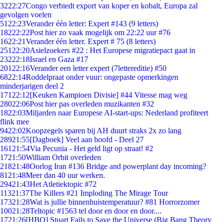
32
22:27
Congo verbiedt export van koper en kobalt, Europa zal
gevolgen voelen
51
22:23
Verander één letter: Expert #143 (9 letters)
182
22:22
Post hier zo vaak mogelijk om 22:22 uur #76
16
22:21
Verander één letter. Expert # 75 (8 letters)
251
22:20
Asielzoekers #22 : Het Europese migratiepact gaat in
232
22:18
Israel en Gaza #17
201
22:16
Verander een letter expert (7lettereditie) #50
68
22:14
Roddelpraat onder vuur: ongepaste opmerkingen
minderjarigen deel 2
171
22:12
[Keuken Kampioen Divisie] #44 Vitesse mag weg
280
22:06
Post hier pas overleden muzikanten #32
18
22:03
Miljarden naar Europese AI-start-ups: Nederland profiteert
flink mee
94
22:02
Koopzegels sparen bij AH duurt straks 2x zo lang
289
21:55
[Dagboek] Veel aan hoofd - Deel 27
161
21:54
Via Pecunia - Het geld ligt op straat! #2
17
21:50
William Orbit overleden
218
21:48
Oorlog Iran #136 Bridge and powerplant day incoming?
81
21:48
Meer dan 40 uur werken.
294
21:43
Het Atletiektopic #72
113
21:37
The Killers #21 Imploding The Mirage Tour
173
21:28
Wat is jullie binnenhuistemperatuur? #81 Horrorzomer
100
21:28
Teltopic #1563 tel door en door en door....
17
21:26
[HBO] Stuart Fails to Save the Universe (Big Bang Theory