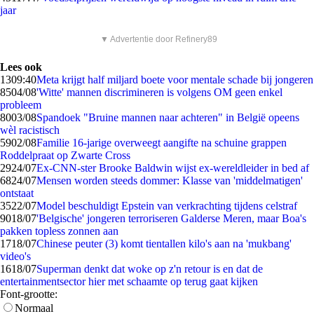
jaar
▼ Advertentie door Refinery89
Lees ook
13
09:40
Meta krijgt half miljard boete voor mentale schade bij jongeren
85
04/08
'Witte' mannen discrimineren is volgens OM geen enkel
probleem
80
03/08
Spandoek "Bruine mannen naar achteren" in België opeens
wèl racistisch
59
02/08
Familie 16-jarige overweegt aangifte na schuine grappen
Roddelpraat op Zwarte Cross
29
24/07
Ex-CNN-ster Brooke Baldwin wijst ex-wereldleider in bed af
68
24/07
Mensen worden steeds dommer: Klasse van 'middelmatigen'
ontstaat
35
22/07
Model beschuldigt Epstein van verkrachting tijdens celstraf
90
18/07
'Belgische' jongeren terroriseren Galderse Meren, maar Boa's
pakken topless zonnen aan
17
18/07
Chinese peuter (3) komt tientallen kilo's aan na 'mukbang'
video's
16
18/07
Superman denkt dat woke op z'n retour is en dat de
entertainmentsector hier met schaamte op terug gaat kijken
Font-grootte:
Normaal