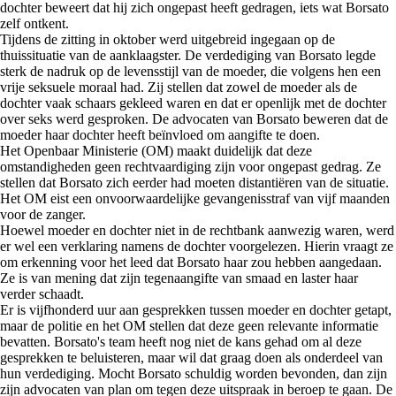
dochter beweert dat hij zich ongepast heeft gedragen, iets wat Borsato
zelf ontkent.
Tijdens de zitting in oktober werd uitgebreid ingegaan op de
thuissituatie van de aanklaagster. De verdediging van Borsato legde
sterk de nadruk op de levensstijl van de moeder, die volgens hen een
vrije seksuele moraal had. Zij stellen dat zowel de moeder als de
dochter vaak schaars gekleed waren en dat er openlijk met de dochter
over seks werd gesproken. De advocaten van Borsato beweren dat de
moeder haar dochter heeft beïnvloed om aangifte te doen.
Het Openbaar Ministerie (OM) maakt duidelijk dat deze
omstandigheden geen rechtvaardiging zijn voor ongepast gedrag. Ze
stellen dat Borsato zich eerder had moeten distantiëren van de situatie.
Het OM eist een onvoorwaardelijke gevangenisstraf van vijf maanden
voor de zanger.
Hoewel moeder en dochter niet in de rechtbank aanwezig waren, werd
er wel een verklaring namens de dochter voorgelezen. Hierin vraagt ze
om erkenning voor het leed dat Borsato haar zou hebben aangedaan.
Ze is van mening dat zijn tegenaangifte van smaad en laster haar
verder schaadt.
Er is vijfhonderd uur aan gesprekken tussen moeder en dochter getapt,
maar de politie en het OM stellen dat deze geen relevante informatie
bevatten. Borsato's team heeft nog niet de kans gehad om al deze
gesprekken te beluisteren, maar wil dat graag doen als onderdeel van
hun verdediging. Mocht Borsato schuldig worden bevonden, dan zijn
zijn advocaten van plan om tegen deze uitspraak in beroep te gaan. De