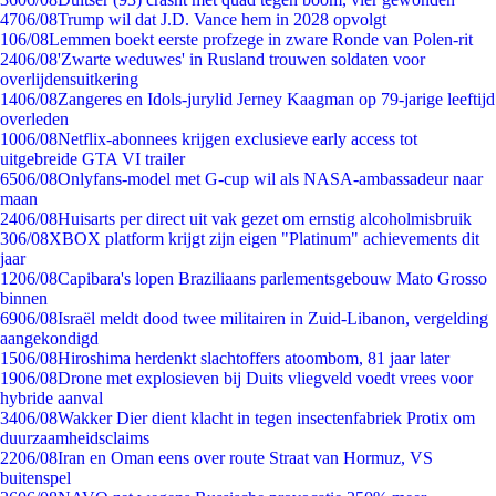
47
06/08
Trump wil dat J.D. Vance hem in 2028 opvolgt
1
06/08
Lemmen boekt eerste profzege in zware Ronde van Polen-rit
24
06/08
'Zwarte weduwes' in Rusland trouwen soldaten voor
overlijdensuitkering
14
06/08
Zangeres en Idols-jurylid Jerney Kaagman op 79-jarige leeftijd
overleden
10
06/08
Netflix-abonnees krijgen exclusieve early access tot
uitgebreide GTA VI trailer
65
06/08
Onlyfans-model met G-cup wil als NASA-ambassadeur naar
maan
24
06/08
Huisarts per direct uit vak gezet om ernstig alcoholmisbruik
3
06/08
XBOX platform krijgt zijn eigen "Platinum" achievements dit
jaar
12
06/08
Capibara's lopen Braziliaans parlementsgebouw Mato Grosso
binnen
69
06/08
Israël meldt dood twee militairen in Zuid-Libanon, vergelding
aangekondigd
15
06/08
Hiroshima herdenkt slachtoffers atoombom, 81 jaar later
19
06/08
Drone met explosieven bij Duits vliegveld voedt vrees voor
hybride aanval
34
06/08
Wakker Dier dient klacht in tegen insectenfabriek Protix om
duurzaamheidsclaims
22
06/08
Iran en Oman eens over route Straat van Hormuz, VS
buitenspel