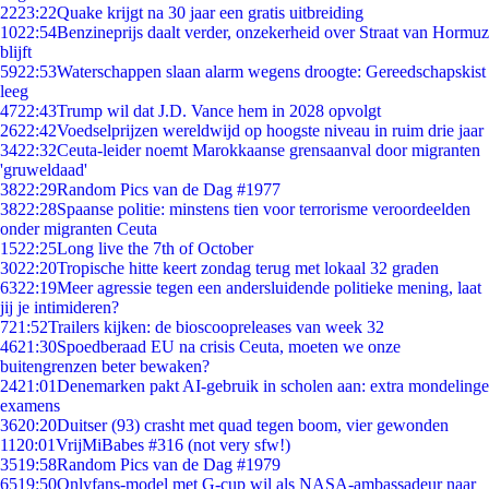
22
23:22
Quake krijgt na 30 jaar een gratis uitbreiding
10
22:54
Benzineprijs daalt verder, onzekerheid over Straat van Hormuz
blijft
59
22:53
Waterschappen slaan alarm wegens droogte: Gereedschapskist
leeg
47
22:43
Trump wil dat J.D. Vance hem in 2028 opvolgt
26
22:42
Voedselprijzen wereldwijd op hoogste niveau in ruim drie jaar
34
22:32
Ceuta-leider noemt Marokkaanse grensaanval door migranten
'gruweldaad'
38
22:29
Random Pics van de Dag #1977
38
22:28
Spaanse politie: minstens tien voor terrorisme veroordeelden
onder migranten Ceuta
15
22:25
Long live the 7th of October
30
22:20
Tropische hitte keert zondag terug met lokaal 32 graden
63
22:19
Meer agressie tegen een andersluidende politieke mening, laat
jij je intimideren?
7
21:52
Trailers kijken: de bioscoopreleases van week 32
46
21:30
Spoedberaad EU na crisis Ceuta, moeten we onze
buitengrenzen beter bewaken?
24
21:01
Denemarken pakt AI-gebruik in scholen aan: extra mondelinge
examens
36
20:20
Duitser (93) crasht met quad tegen boom, vier gewonden
11
20:01
VrijMiBabes #316 (not very sfw!)
35
19:58
Random Pics van de Dag #1979
65
19:50
Onlyfans-model met G-cup wil als NASA-ambassadeur naar