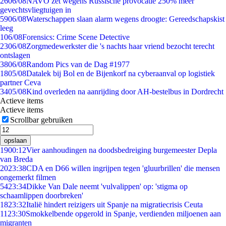
26
06/08
NAVO zet wegens Russische provocatie 250% meer
gevechtsvliegtuigen in
59
06/08
Waterschappen slaan alarm wegens droogte: Gereedschapskist
leeg
1
06/08
Forensics: Crime Scene Detective
23
06/08
Zorgmedewerkster die 's nachts haar vriend bezocht terecht
ontslagen
38
06/08
Random Pics van de Dag #1977
18
05/08
Datalek bij Bol en de Bijenkorf na cyberaanval op logistiek
partner Ceva
34
05/08
Kind overleden na aanrijding door AH-bestelbus in Dordrecht
Actieve items
Actieve items
Scrollbar gebruiken
opslaan
19
00:12
Vier aanhoudingen na doodsbedreiging burgemeester Depla
van Breda
20
23:38
CDA en D66 willen ingrijpen tegen 'gluurbrillen' die mensen
ongemerkt filmen
54
23:34
Dikke Van Dale neemt 'vulvalippen' op: 'stigma op
schaamlippen doorbreken'
18
23:32
Italië hindert reizigers uit Spanje na migratiecrisis Ceuta
11
23:30
Smokkelbende opgerold in Spanje, verdienden miljoenen aan
migranten