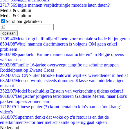
27
17:56
Single mannen verplichtsingle moeders laten daten?
Media & Cultuur
Media & Cultuur
Scrollbar gebruiken
opslaan
13
09:40
Meta krijgt half miljard boete voor mentale schade bij jongeren
85
04/08
'Witte' mannen discrimineren is volgens OM geen enkel
probleem
80
03/08
Spandoek "Bruine mannen naar achteren" in België opeens
wèl racistisch
59
02/08
Familie 16-jarige overweegt aangifte na schuine grappen
Roddelpraat op Zwarte Cross
29
24/07
Ex-CNN-ster Brooke Baldwin wijst ex-wereldleider in bed af
68
24/07
Mensen worden steeds dommer: Klasse van 'middelmatigen'
ontstaat
35
22/07
Model beschuldigt Epstein van verkrachting tijdens celstraf
90
18/07
'Belgische' jongeren terroriseren Galderse Meren, maar Boa's
pakken topless zonnen aan
17
18/07
Chinese peuter (3) komt tientallen kilo's aan na 'mukbang'
video's
16
18/07
Superman denkt dat woke op z'n retour is en dat de
entertainmentsector hier met schaamte op terug gaat kijken
Nederland