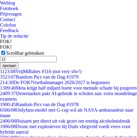
Weblog
Fotoboek
Prijsvragen
Contact
Colofon
Feedback
Tip de redactie
FOK!
FOK!
Scrollbar gebruiken
opslaan
11
23:08
VrijMiBabes #316 (not very sfw!)
35
23:07
Random Pics van de Dag #1979
2
14:30
De FOK!Voetbalmanager 2026/2027 is begonnen
13
09:40
Meta krijgt half miljard boete voor mentale schade bij jongeren
24
09:37
Denemarken pakt AI-gebruik in scholen aan: extra mondelinge
examens
19
00:45
Random Pics van de Dag #1978
65
06/08
Onlyfans-model met G-cup wil als NASA-ambassadeur naar
maan
24
06/08
Huisarts per direct uit vak gezet om ernstig alcoholmisbruik
19
06/08
Drone met explosieven bij Duits vliegveld voedt vrees voor
hybride aanval