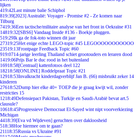
lijken
4
19:42
Last minute balie Schiphol
8
19:39
[2023] Australië: Voyager - Promise #2 - Ze komen naar
Tilburg
74
19:36
Een tactische/militaire analyse van het front in Oekraïne #31
148
19:32
[SBS6] Vandaag Inside #136 - Boekje pluggen.
5
19:29
Ik ga de fok-toto winnen dit jaar
273
19:25
Het enige echte LEGO-topic #45 LEGOOOOOOOOOOO
235
19:13
Frontpage Feedback Topic #60
9
19:07
14-jarige leerling Thailand schiet grootouders en leraren dood
14
19:06
Prijs Bar le duc rood in het buitenland
169
18:58
[Centraal] kattenfotoos deel 122
182
18:58
[ONLINE] Roddelpraat Topic #21
129
18:53
Invalkracht kinderdagverblijf Jan B. (66) misbruikt zeker 14
kinderen
276
18:52
Dump hier elke 40+ TOEP die je graag kwijt wil, zonder
restricties 15
12
18:49
Defensiepact Pakistan, Turkije en Saudi-Arabië bevat art.5
clausule?
106
18:45
Progressieve Democraat El-Sayed wint nipt voorverkiezing
Michigan
44
18:39
[Eva vd Wijdeven] geruchten over dakloosheid
5
18:38
Hoe hiermee om te gaan?
211
18:35
Russia vs Ukraine #91
55
17:59
Magic mushrooms