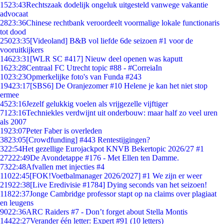
15
23:43
Rechtszaak dodelijk ongeluk uitgesteld vanwege vakantie
advocaat
28
23:36
Chinese rechtbank veroordeelt voormalige lokale functionaris
tot dood
250
23:35
[Videoland] B&B vol liefde 6de seizoen #1 voor de
vooruitkijkers
146
23:31
[WLR SC #417] Nieuw deel openen was kaputt
16
23:28
Centraal FC Utrecht topic #88 - #CorreiaIn
10
23:23
Opmerkelijke foto's van Funda #243
194
23:17
[SBS6] De Oranjezomer #10 Helene je kan het niet stop
ermee
45
23:16
Jezelf gelukkig voelen als vrijgezelle vijftiger
71
23:16
Techniekles verdwijnt uit onderbouw: maar half zo veel uren
als 2007
19
23:07
Peter Faber is overleden
38
23:05
[Crowdfunding] #443 Rentestijgingen?
3
22:54
Het gezellige Eurojackpot KNVB Bekertopic 2026/27 #1
272
22:49
De Avondetappe #176 - Met Ellen ten Damme.
73
22:48
Afvallen met injecties #4
110
22:45
[FOK!Voetbalmanager 2026/2027] #1 We zijn er weer
219
22:38
[Live Eredivisie #1784] Dying seconds van het seizoen!
118
22:37
Jonge Cambridge professor stapt op na claims over plagiaat
en leugens
90
22:36
ARC Raiders #7 - Don’t forget about Stella Montis
144
22:27
Verander één letter: Expert #91 (10 letters)