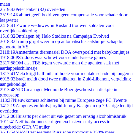
maan
25
19:43
Peter Faber (82) overleden
25
19:14
Kabinet geeft bedrijven geen compensatie voor schade door
laagwater
24
18:41
'Zwarte weduwes' in Rusland trouwen soldaten voor
overlijdensuitkering
15
18:32
Ontslagen bij Halo Studios na Campaign Evolved
30
18:32
Trump grijpt weer in op automatisch staatsburgerschap bij
geboorte in VS
31
18:19
Amsterdams dierenasiel DOA overspoeld met babykonijntjes
19
18:06
PS5-doos waarschuwt voor einde fysieke games
23
17:58
OM eist TBS tegen verwarde man die agenten stak met
aardappelschilmesje
13
17:41
Meta krijgt half miljard boete voor mentale schade bij jongeren
69
15:03
Israël meldt dood twee militairen in Zuid-Libanon, vergelding
aangekondigd
29
13:48
NPO-manager Menno de Boer geschorst na dickpic in
groepsapp
1
13:37
Nieuwkomers schitteren bij ruime Europese zege FC Twente
14
12:19
Zangeres en Idols-jurylid Jerney Kaagman op 79-jarige leeftijd
overleden
24
12:00
Huisarts per direct uit vak gezet om ernstig alcoholmisbruik
10
11:41
Netflix-abonnees krijgen exclusieve early access tot
uitgebreide GTA VI trailer
26
10:54
NAVO zet wegens Russische provocatie 250% meer