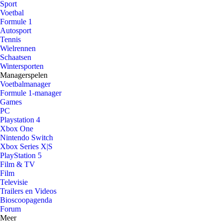
Sport
Voetbal
Formule 1
Autosport
Tennis
Wielrennen
Schaatsen
Wintersporten
Managerspelen
Voetbalmanager
Formule 1-manager
Games
PC
Playstation 4
Xbox One
Nintendo Switch
Xbox Series X|S
PlayStation 5
Film & TV
Film
Televisie
Trailers en Videos
Bioscoopagenda
Forum
Meer