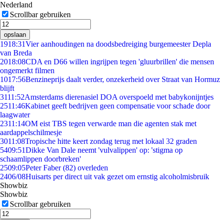
Nederland
Scrollbar gebruiken
opslaan
19
18:31
Vier aanhoudingen na doodsbedreiging burgemeester Depla
van Breda
20
18:08
CDA en D66 willen ingrijpen tegen 'gluurbrillen' die mensen
ongemerkt filmen
10
17:56
Benzineprijs daalt verder, onzekerheid over Straat van Hormuz
blijft
31
11:52
Amsterdams dierenasiel DOA overspoeld met babykonijntjes
25
11:46
Kabinet geeft bedrijven geen compensatie voor schade door
laagwater
23
11:14
OM eist TBS tegen verwarde man die agenten stak met
aardappelschilmesje
30
11:08
Tropische hitte keert zondag terug met lokaal 32 graden
54
09:51
Dikke Van Dale neemt 'vulvalippen' op: 'stigma op
schaamlippen doorbreken'
25
09:05
Peter Faber (82) overleden
24
06/08
Huisarts per direct uit vak gezet om ernstig alcoholmisbruik
Showbiz
Showbiz
Scrollbar gebruiken