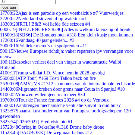
opslaan
177
00:22
Ajax is een parodie op een voetbalclub #7 Vuurwerkjes
222
00:22
Nederland stevent af op watertekort
183
00:20
[RTL] B&B vol liefde 6de seizoen #4
60
00:19
[INFLUENCERS #296] Alles is welkom kneuzing of breuk
115
00:18
[SBS6] De Bondgenoten #318 Een klein kusje moet kunnen
172
00:16
Vandaag 40 jaar geleden... #3
200
00:16
Politieke meme's en spotprenten #11
5
00:15
Nieuwe Europese richtlijn: vaker repareren ipv vervangen voor
nieuw
1
00:11
Bezoeker verliest deel van vinger in waterattractie Walibi
Holland
41
00:11
Trump wil dat J.D. Vance hem in 2028 opvolgt
56
00:08
[ATP Tour] #169 Tosti Tallon back on fire
253
00:08
[AMV] VS #1312 spammers van de internationale rechtsorde
144
00:06
Migranten breken door grens naar Ceuta in Spanje,l #10
91
00:05
Vrouwen willen geen man meer #30
197
00:03
Tour de France femmes 2026 #4 op de Ventoux
65
00:01
Aanbrengen mechanische ventilatie zinvol in oud huis?
13
23:57
Spaanse kust onder vuur van Portugese oorlogsschepen: 120
gewonden
38
23:54
[2026/2027] Eredivisietoto #1
157
23:48
Oorlog in Oekraïne #1318 Drone baby drone
115
23:45
[DAGBOEK] De weg naar balans #12