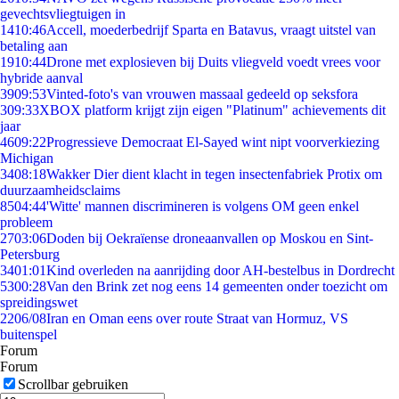
gevechtsvliegtuigen in
14
10:46
Accell, moederbedrijf Sparta en Batavus, vraagt uitstel van
betaling aan
19
10:44
Drone met explosieven bij Duits vliegveld voedt vrees voor
hybride aanval
39
09:53
Vinted-foto's van vrouwen massaal gedeeld op seksfora
3
09:33
XBOX platform krijgt zijn eigen "Platinum" achievements dit
jaar
46
09:22
Progressieve Democraat El-Sayed wint nipt voorverkiezing
Michigan
34
08:18
Wakker Dier dient klacht in tegen insectenfabriek Protix om
duurzaamheidsclaims
85
04:44
'Witte' mannen discrimineren is volgens OM geen enkel
probleem
27
03:06
Doden bij Oekraïense droneaanvallen op Moskou en Sint-
Petersburg
34
01:01
Kind overleden na aanrijding door AH-bestelbus in Dordrecht
53
00:28
Van den Brink zet nog eens 14 gemeenten onder toezicht om
spreidingswet
22
06/08
Iran en Oman eens over route Straat van Hormuz, VS
buitenspel
Forum
Forum
Scrollbar gebruiken