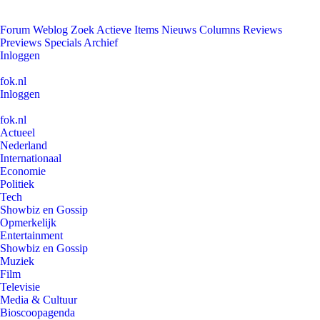
Forum
Weblog
Zoek
Actieve Items
Nieuws
Columns
Reviews
Previews
Specials
Archief
Inloggen
fok.nl
Inloggen
fok.nl
Actueel
Nederland
Internationaal
Economie
Politiek
Tech
Showbiz en Gossip
Opmerkelijk
Entertainment
Showbiz en Gossip
Muziek
Film
Televisie
Media & Cultuur
Bioscoopagenda