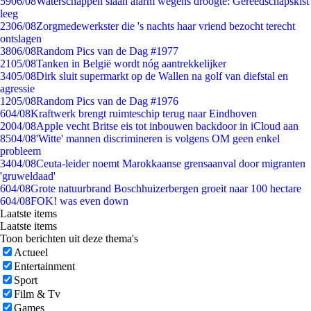
59
06/08
Waterschappen slaan alarm wegens droogte: Gereedschapskist
leeg
23
06/08
Zorgmedewerkster die 's nachts haar vriend bezocht terecht
ontslagen
38
06/08
Random Pics van de Dag #1977
21
05/08
Tanken in België wordt nóg aantrekkelijker
34
05/08
Dirk sluit supermarkt op de Wallen na golf van diefstal en
agressie
12
05/08
Random Pics van de Dag #1976
6
04/08
Kraftwerk brengt ruimteschip terug naar Eindhoven
20
04/08
Apple vecht Britse eis tot inbouwen backdoor in iCloud aan
85
04/08
'Witte' mannen discrimineren is volgens OM geen enkel
probleem
34
04/08
Ceuta-leider noemt Marokkaanse grensaanval door migranten
'gruweldaad'
6
04/08
Grote natuurbrand Boschhuizerbergen groeit naar 100 hectare
6
04/08
FOK! was even down
Laatste items
Laatste items
Toon berichten uit deze thema's
Actueel
Entertainment
Sport
Film & Tv
Games