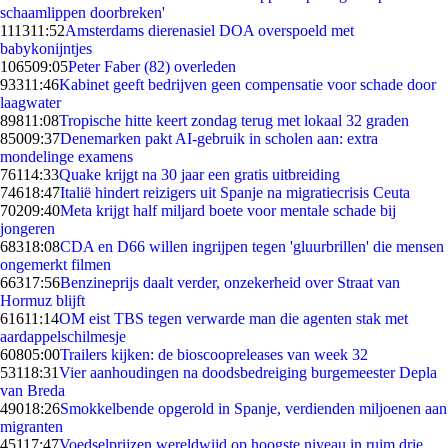
schaamlippen doorbreken'
1113
11:52
Amsterdams dierenasiel DOA overspoeld met
babykonijntjes
1065
09:05
Peter Faber (82) overleden
933
11:46
Kabinet geeft bedrijven geen compensatie voor schade door
laagwater
898
11:08
Tropische hitte keert zondag terug met lokaal 32 graden
850
09:37
Denemarken pakt AI-gebruik in scholen aan: extra
mondelinge examens
761
14:33
Quake krijgt na 30 jaar een gratis uitbreiding
746
18:47
Italië hindert reizigers uit Spanje na migratiecrisis Ceuta
702
09:40
Meta krijgt half miljard boete voor mentale schade bij
jongeren
683
18:08
CDA en D66 willen ingrijpen tegen 'gluurbrillen' die mensen
ongemerkt filmen
663
17:56
Benzineprijs daalt verder, onzekerheid over Straat van
Hormuz blijft
616
11:14
OM eist TBS tegen verwarde man die agenten stak met
aardappelschilmesje
608
05:00
Trailers kijken: de bioscoopreleases van week 32
531
18:31
Vier aanhoudingen na doodsbedreiging burgemeester Depla
van Breda
490
18:26
Smokkelbende opgerold in Spanje, verdienden miljoenen aan
migranten
451
17:47
Voedselprijzen wereldwijd op hoogste niveau in ruim drie