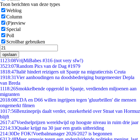
Toon berichten van deze types
Weblog
Column
(P)review
Special
Poll
Scrollbar gebruiken
opslaan
11
23:08
VrijMiBabes #316 (not very sfw!)
35
23:07
Random Pics van de Dag #1979
18
18:47
Italië hindert reizigers uit Spanje na migratiecrisis Ceuta
19
18:31
Vier aanhoudingen na doodsbedreiging burgemeester Depla
van Breda
11
18:26
Smokkelbende opgerold in Spanje, verdienden miljoenen aan
migranten
20
18:08
CDA en D66 willen ingrijpen tegen 'gluurbrillen' die mensen
ongemerkt filmen
10
17:56
Benzineprijs daalt verder, onzekerheid over Straat van Hormuz
blijft
26
17:47
Voedselprijzen wereldwijd op hoogste niveau in ruim drie jaar
22
14:33
Quake krijgt na 30 jaar een gratis uitbreiding
2
14:30
De FOK!Voetbalmanager 2026/2027 is begonnen
63
13:48
Meer agressie tegen een andersluidende politieke mening, laat