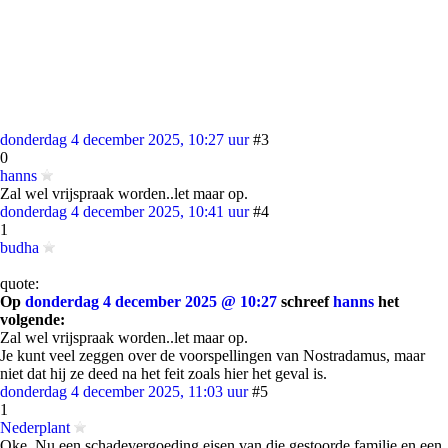
donderdag 4 december 2025, 10:27 uur
#3
0
hanns
Zal wel vrijspraak worden..let maar op.
donderdag 4 december 2025, 10:41 uur
#4
1
budha
quote:
Op
donderdag 4 december 2025 @ 10:27
schreef
hanns
het
volgende:
Zal wel vrijspraak worden..let maar op.
Je kunt veel zeggen over de voorspellingen van Nostradamus, maar
niet dat hij ze deed na het feit zoals hier het geval is.
donderdag 4 december 2025, 11:03 uur
#5
1
Nederplant
Oke. Nu een schadevergoeding eisen van die gestoorde familie en een