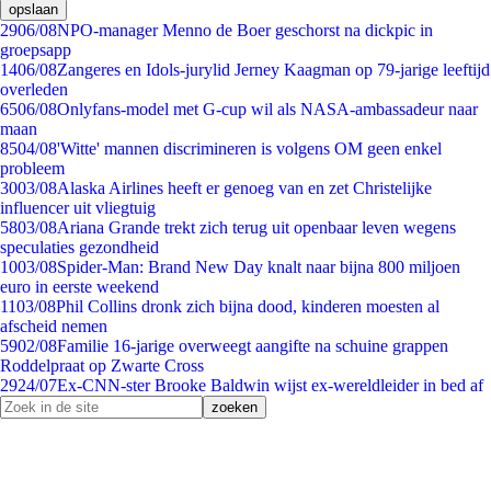
opslaan
29
06/08
NPO-manager Menno de Boer geschorst na dickpic in
groepsapp
14
06/08
Zangeres en Idols-jurylid Jerney Kaagman op 79-jarige leeftijd
overleden
65
06/08
Onlyfans-model met G-cup wil als NASA-ambassadeur naar
maan
85
04/08
'Witte' mannen discrimineren is volgens OM geen enkel
probleem
30
03/08
Alaska Airlines heeft er genoeg van en zet Christelijke
influencer uit vliegtuig
58
03/08
Ariana Grande trekt zich terug uit openbaar leven wegens
speculaties gezondheid
10
03/08
Spider-Man: Brand New Day knalt naar bijna 800 miljoen
euro in eerste weekend
11
03/08
Phil Collins dronk zich bijna dood, kinderen moesten al
afscheid nemen
59
02/08
Familie 16-jarige overweegt aangifte na schuine grappen
Roddelpraat op Zwarte Cross
29
24/07
Ex-CNN-ster Brooke Baldwin wijst ex-wereldleider in bed af