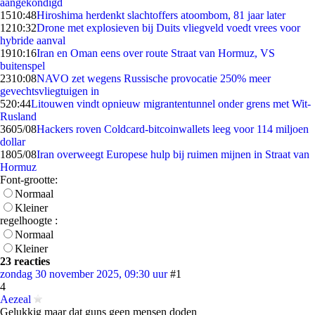
aangekondigd
15
10:48
Hiroshima herdenkt slachtoffers atoombom, 81 jaar later
12
10:32
Drone met explosieven bij Duits vliegveld voedt vrees voor
hybride aanval
19
10:16
Iran en Oman eens over route Straat van Hormuz, VS
buitenspel
23
10:08
NAVO zet wegens Russische provocatie 250% meer
gevechtsvliegtuigen in
5
20:44
Litouwen vindt opnieuw migrantentunnel onder grens met Wit-
Rusland
36
05/08
Hackers roven Coldcard-bitcoinwallets leeg voor 114 miljoen
dollar
18
05/08
Iran overweegt Europese hulp bij ruimen mijnen in Straat van
Hormuz
Font-grootte:
Normaal
Kleiner
regelhoogte :
Normaal
Kleiner
23 reacties
zondag 30 november 2025, 09:30 uur
#1
4
Aezeal
Gelukkig maar dat guns geen mensen doden