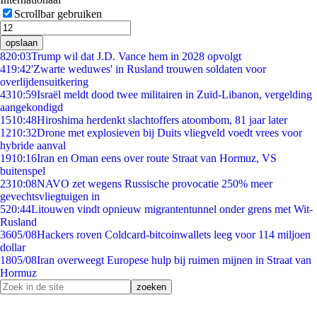
Scrollbar gebruiken
opslaan
8
20:03
Trump wil dat J.D. Vance hem in 2028 opvolgt
4
19:42
'Zwarte weduwes' in Rusland trouwen soldaten voor
overlijdensuitkering
43
10:59
Israël meldt dood twee militairen in Zuid-Libanon, vergelding
aangekondigd
15
10:48
Hiroshima herdenkt slachtoffers atoombom, 81 jaar later
12
10:32
Drone met explosieven bij Duits vliegveld voedt vrees voor
hybride aanval
19
10:16
Iran en Oman eens over route Straat van Hormuz, VS
buitenspel
23
10:08
NAVO zet wegens Russische provocatie 250% meer
gevechtsvliegtuigen in
5
20:44
Litouwen vindt opnieuw migrantentunnel onder grens met Wit-
Rusland
36
05/08
Hackers roven Coldcard-bitcoinwallets leeg voor 114 miljoen
dollar
18
05/08
Iran overweegt Europese hulp bij ruimen mijnen in Straat van
Hormuz