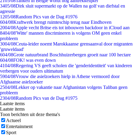
21
05/08
Tanken in België wordt nóg aantrekkelijker
34
05/08
Dirk sluit supermarkt op de Wallen na golf van diefstal en
agressie
12
05/08
Random Pics van de Dag #1976
6
04/08
Kraftwerk brengt ruimteschip terug naar Eindhoven
20
04/08
Apple vecht Britse eis tot inbouwen backdoor in iCloud aan
84
04/08
'Witte' mannen discrimineren is volgens OM geen enkel
probleem
30
04/08
Ceuta-leider noemt Marokkaanse grensaanval door migranten
'gruweldaad'
6
04/08
Grote natuurbrand Boschhuizerbergen groeit naar 100 hectare
6
04/08
FOK! was even down
41
04/08
Regering VS geeft scholen die 'genderidentiteit' van kinderen
verbergen voor ouders ultimatum
59
04/08
Vrouw die asielzoekers hielp in Athene vermoord door
Afghaanse asielzoeker
25
04/08
Lekker op vakantie naar Afghanistan volgens Taliban geen
probleem
23
04/08
Random Pics van de Dag #1975
Laatste items
Laatste items
Toon berichten uit deze thema's
Actueel
Entertainment
Sport