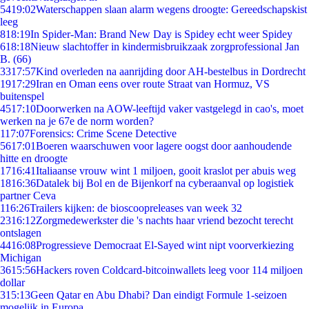
54
19:02
Waterschappen slaan alarm wegens droogte: Gereedschapskist
leeg
8
18:19
In Spider-Man: Brand New Day is Spidey echt weer Spidey
6
18:18
Nieuw slachtoffer in kindermisbruikzaak zorgprofessional Jan
B. (66)
33
17:57
Kind overleden na aanrijding door AH-bestelbus in Dordrecht
19
17:29
Iran en Oman eens over route Straat van Hormuz, VS
buitenspel
45
17:10
Doorwerken na AOW-leeftijd vaker vastgelegd in cao's, moet
werken na je 67e de norm worden?
1
17:07
Forensics: Crime Scene Detective
56
17:01
Boeren waarschuwen voor lagere oogst door aanhoudende
hitte en droogte
17
16:41
Italiaanse vrouw wint 1 miljoen, gooit kraslot per abuis weg
18
16:36
Datalek bij Bol en de Bijenkorf na cyberaanval op logistiek
partner Ceva
1
16:26
Trailers kijken: de bioscoopreleases van week 32
23
16:12
Zorgmedewerkster die 's nachts haar vriend bezocht terecht
ontslagen
44
16:08
Progressieve Democraat El-Sayed wint nipt voorverkiezing
Michigan
36
15:56
Hackers roven Coldcard-bitcoinwallets leeg voor 114 miljoen
dollar
3
15:13
Geen Qatar en Abu Dhabi? Dan eindigt Formule 1-seizoen
mogelijk in Europa