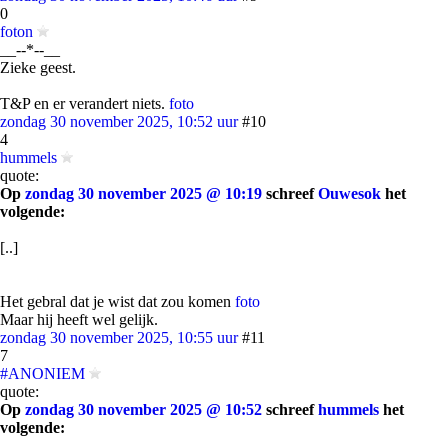
0
foton
__--*--__
Zieke geest.
T&P en er verandert niets.
foto
zondag 30 november 2025, 10:52 uur
#10
4
hummels
quote:
Op
zondag 30 november 2025 @ 10:19
schreef
Ouwesok
het
volgende:
[..]
Het gebral dat je wist dat zou komen
foto
Maar hij heeft wel gelijk.
zondag 30 november 2025, 10:55 uur
#11
7
#ANONIEM
quote:
Op
zondag 30 november 2025 @ 10:52
schreef
hummels
het
volgende: