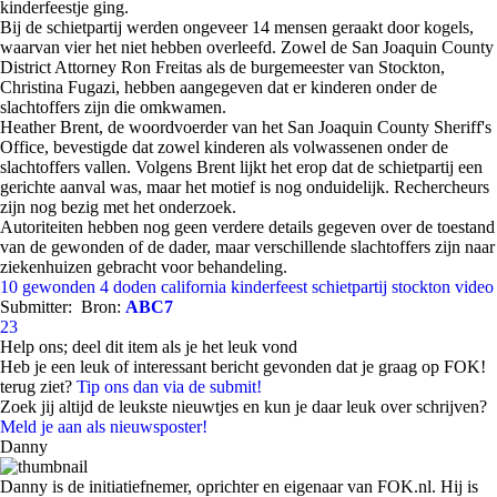
kinderfeestje ging.
Bij de schietpartij werden ongeveer 14 mensen geraakt door kogels,
waarvan vier het niet hebben overleefd. Zowel de San Joaquin County
District Attorney Ron Freitas als de burgemeester van Stockton,
Christina Fugazi, hebben aangegeven dat er kinderen onder de
slachtoffers zijn die omkwamen.
Heather Brent, de woordvoerder van het San Joaquin County Sheriff's
Office, bevestigde dat zowel kinderen als volwassenen onder de
slachtoffers vallen. Volgens Brent lijkt het erop dat de schietpartij een
gerichte aanval was, maar het motief is nog onduidelijk. Rechercheurs
zijn nog bezig met het onderzoek.
Autoriteiten hebben nog geen verdere details gegeven over de toestand
van de gewonden of de dader, maar verschillende slachtoffers zijn naar
ziekenhuizen gebracht voor behandeling.
10 gewonden
4 doden
california
kinderfeest
schietpartij
stockton
video
Submitter:
Bron:
ABC7
23
Help ons; deel dit item als je het leuk vond
Heb je een leuk of interessant bericht gevonden dat je graag op FOK!
terug ziet?
Tip ons dan via de submit!
Zoek jij altijd de leukste nieuwtjes en kun je daar leuk over schrijven?
Meld je aan als nieuwsposter!
Danny
Danny is de initiatiefnemer, oprichter en eigenaar van FOK.nl. Hij is