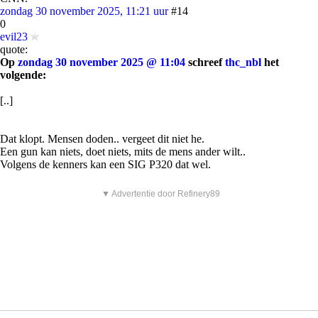
zondag 30 november 2025, 11:21 uur
#14
0
evil23
quote:
Op
zondag 30 november 2025 @ 11:04
schreef
thc_nbl
het
volgende:
[..]
Dat klopt. Mensen doden.. vergeet dit niet he.
Een gun kan niets, doet niets, mits de mens ander wilt..
Volgens de kenners kan een SIG P320 dat wel.
▼ Advertentie door Refinery89