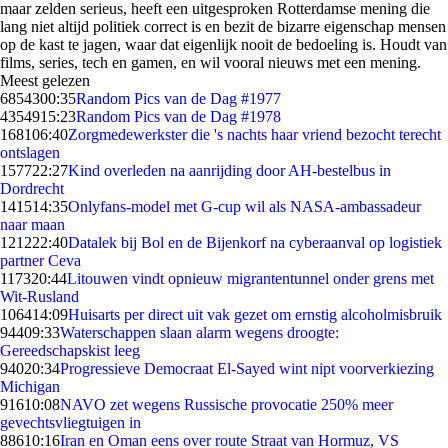
maar zelden serieus, heeft een uitgesproken Rotterdamse mening die
lang niet altijd politiek correct is en bezit de bizarre eigenschap mensen
op de kast te jagen, waar dat eigenlijk nooit de bedoeling is. Houdt van
films, series, tech en gamen, en wil vooral nieuws met een mening.
Meest gelezen
68543
00:35
Random Pics van de Dag #1977
43549
15:23
Random Pics van de Dag #1978
1681
06:40
Zorgmedewerkster die 's nachts haar vriend bezocht terecht
ontslagen
1577
22:27
Kind overleden na aanrijding door AH-bestelbus in
Dordrecht
1415
14:35
Onlyfans-model met G-cup wil als NASA-ambassadeur
naar maan
1212
22:40
Datalek bij Bol en de Bijenkorf na cyberaanval op logistiek
partner Ceva
1173
20:44
Litouwen vindt opnieuw migrantentunnel onder grens met
Wit-Rusland
1064
14:09
Huisarts per direct uit vak gezet om ernstig alcoholmisbruik
944
09:33
Waterschappen slaan alarm wegens droogte:
Gereedschapskist leeg
940
20:34
Progressieve Democraat El-Sayed wint nipt voorverkiezing
Michigan
916
10:08
NAVO zet wegens Russische provocatie 250% meer
gevechtsvliegtuigen in
886
10:16
Iran en Oman eens over route Straat van Hormuz, VS