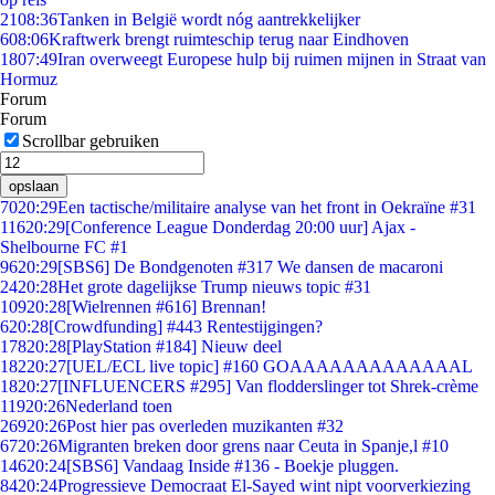
21
08:36
Tanken in België wordt nóg aantrekkelijker
6
08:06
Kraftwerk brengt ruimteschip terug naar Eindhoven
18
07:49
Iran overweegt Europese hulp bij ruimen mijnen in Straat van
Hormuz
Forum
Forum
Scrollbar gebruiken
opslaan
70
20:29
Een tactische/militaire analyse van het front in Oekraïne #31
116
20:29
[Conference League Donderdag 20:00 uur] Ajax -
Shelbourne FC #1
96
20:29
[SBS6] De Bondgenoten #317 We dansen de macaroni
24
20:28
Het grote dagelijkse Trump nieuws topic #31
109
20:28
[Wielrennen #616] Brennan!
6
20:28
[Crowdfunding] #443 Rentestijgingen?
178
20:28
[PlayStation #184] Nieuw deel
182
20:27
[UEL/ECL live topic] #160 GOAAAAAAAAAAAAAL
18
20:27
[INFLUENCERS #295] Van flodderslinger tot Shrek-crème
119
20:26
Nederland toen
269
20:26
Post hier pas overleden muzikanten #32
67
20:26
Migranten breken door grens naar Ceuta in Spanje,l #10
146
20:24
[SBS6] Vandaag Inside #136 - Boekje pluggen.
84
20:24
Progressieve Democraat El-Sayed wint nipt voorverkiezing