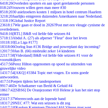
64
18:26
Overleden sporters en aan sport gerelateerde personen
0
18:24
Vrouwen willen geen man meer #30
85
18:20
30 asielzoekers kosten 1 miljoen in hotel centrum Haarlem
32
18:20
Jaarlijks emigreren duizenden Amerikanen naar Nederland.
13
18:19
Global Justice Report
236
18:17
Wie gaan er dood in 2026?Post met een vleugje cynisme de
overledenen.
94
18:16
[RTL] B&B vol liefde 6de seizoen #4
57
18:13
Abdul A. (27) als afperser "Fleur" door het leven
101
18:10
[La Liga #177]
183
18:06
Oorlog Iran #136 Bridge and powerplant day incoming?
120
17:59
Jan B. (66) misbruikt zeker 14 kinderen
221
17:58
[Videoland] B&B vol liefde 6de seizoen #1 voor de
vooruitkijkers
45
17:56
Perez Hilton opgenomen op spoed na uitzenden van
gruwelijke video
143
17:54
[AKQ] #3384 Topic met vragen. En soms goede
antwoorden.
4
17:51
Poepen tijdens het tandenpoetsen
99
17:46
De Schatkamer van Beeld & Geluid #4
186
17:42
[SBS6] De Oranjezomer #10 Helene je kan het niet stop
ermee
231
17:37
Weerrecords aan de lopende band
183
17:29
NEC #77: Wat een seizoen is dit zeg
144
17:24
[Keuken Kampioen Divisie] #44 Vitesse mag weg