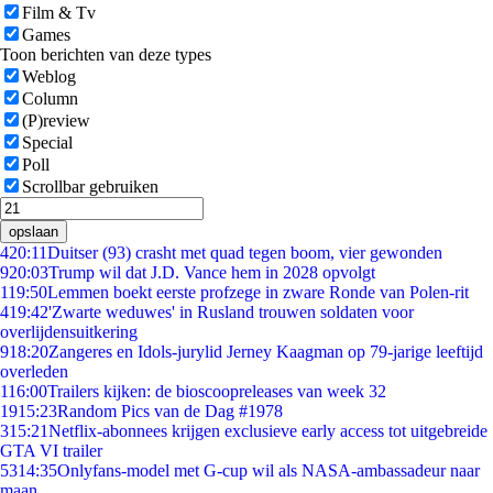
Film & Tv
Games
Toon berichten van deze types
Weblog
Column
(P)review
Special
Poll
Scrollbar gebruiken
opslaan
4
20:11
Duitser (93) crasht met quad tegen boom, vier gewonden
9
20:03
Trump wil dat J.D. Vance hem in 2028 opvolgt
1
19:50
Lemmen boekt eerste profzege in zware Ronde van Polen-rit
4
19:42
'Zwarte weduwes' in Rusland trouwen soldaten voor
overlijdensuitkering
9
18:20
Zangeres en Idols-jurylid Jerney Kaagman op 79-jarige leeftijd
overleden
1
16:00
Trailers kijken: de bioscoopreleases van week 32
19
15:23
Random Pics van de Dag #1978
3
15:21
Netflix-abonnees krijgen exclusieve early access tot uitgebreide
GTA VI trailer
53
14:35
Onlyfans-model met G-cup wil als NASA-ambassadeur naar
maan