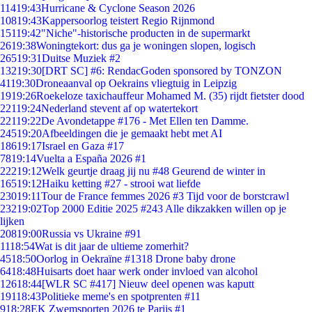
114
19:43
Hurricane & Cyclone Season 2026
108
19:43
Kappersoorlog teistert Regio Rijnmond
151
19:42
"Niche"-historische producten in de supermarkt
26
19:38
Woningtekort: dus ga je woningen slopen, logisch
265
19:31
Duitse Muziek #2
132
19:30
[DRT SC] #6: RendacGoden sponsored by TONZON
41
19:30
Droneaanval op Oekrains vliegtuig in Leipzig
19
19:26
Roekeloze taxichauffeur Mohamed M. (35) rijdt fietster dood
221
19:24
Nederland stevent af op watertekort
221
19:22
De Avondetappe #176 - Met Ellen ten Damme.
245
19:20
Afbeeldingen die je gemaakt hebt met AI
186
19:17
Israel en Gaza #17
78
19:14
Vuelta a España 2026 #1
222
19:12
Welk geurtje draag jij nu #48 Geurend de winter in
165
19:12
Haiku ketting #27 - strooi wat liefde
230
19:11
Tour de France femmes 2026 #3 Tijd voor de borstcrawl
232
19:02
Top 2000 Editie 2025 #243 Alle dikzakken willen op je
lijken
208
19:00
Russia vs Ukraine #91
11
18:54
Wat is dit jaar de ultieme zomerhit?
45
18:50
Oorlog in Oekraïne #1318 Drone baby drone
64
18:48
Huisarts doet haar werk onder invloed van alcohol
126
18:44
[WLR SC #417] Nieuw deel openen was kaputt
191
18:43
Politieke meme's en spotprenten #11
9
18:28
EK Zwemsporten 2026 te Parijs #1