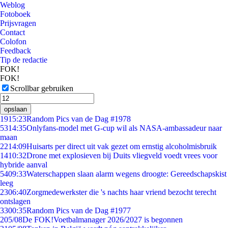
Weblog
Fotoboek
Prijsvragen
Contact
Colofon
Feedback
Tip de redactie
FOK!
FOK!
Scrollbar gebruiken
opslaan
19
15:23
Random Pics van de Dag #1978
53
14:35
Onlyfans-model met G-cup wil als NASA-ambassadeur naar
maan
22
14:09
Huisarts per direct uit vak gezet om ernstig alcoholmisbruik
14
10:32
Drone met explosieven bij Duits vliegveld voedt vrees voor
hybride aanval
54
09:33
Waterschappen slaan alarm wegens droogte: Gereedschapskist
leeg
23
06:40
Zorgmedewerkster die 's nachts haar vriend bezocht terecht
ontslagen
33
00:35
Random Pics van de Dag #1977
2
05/08
De FOK!Voetbalmanager 2026/2027 is begonnen