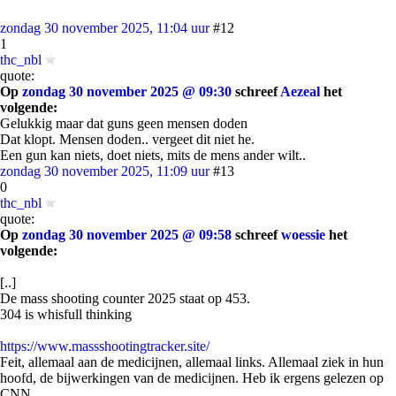
zondag 30 november 2025, 11:04 uur
#12
1
thc_nbl
quote:
Op
zondag 30 november 2025 @ 09:30
schreef
Aezeal
het
volgende:
Gelukkig maar dat guns geen mensen doden
Dat klopt. Mensen doden.. vergeet dit niet he.
Een gun kan niets, doet niets, mits de mens ander wilt..
zondag 30 november 2025, 11:09 uur
#13
0
thc_nbl
quote:
Op
zondag 30 november 2025 @ 09:58
schreef
woessie
het
volgende:
[..]
De mass shooting counter 2025 staat op 453.
304 is whisfull thinking
https://www.massshootingtracker.site/
Feit, allemaal aan de medicijnen, allemaal links. Allemaal ziek in hun
hoofd, de bijwerkingen van de medicijnen. Heb ik ergens gelezen op
CNN.