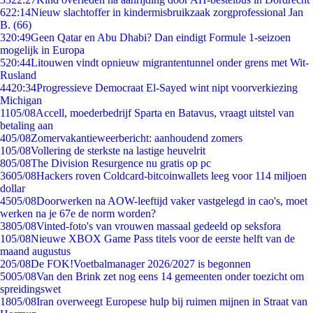
6
22:14
Nieuw slachtoffer in kindermisbruikzaak zorgprofessional Jan
B. (66)
3
20:49
Geen Qatar en Abu Dhabi? Dan eindigt Formule 1-seizoen
mogelijk in Europa
5
20:44
Litouwen vindt opnieuw migrantentunnel onder grens met Wit-
Rusland
44
20:34
Progressieve Democraat El-Sayed wint nipt voorverkiezing
Michigan
11
05/08
Accell, moederbedrijf Sparta en Batavus, vraagt uitstel van
betaling aan
4
05/08
Zomervakantieweerbericht: aanhoudend zomers
1
05/08
Vollering de sterkste na lastige heuvelrit
8
05/08
The Division Resurgence nu gratis op pc
36
05/08
Hackers roven Coldcard-bitcoinwallets leeg voor 114 miljoen
dollar
45
05/08
Doorwerken na AOW-leeftijd vaker vastgelegd in cao's, moet
werken na je 67e de norm worden?
38
05/08
Vinted-foto's van vrouwen massaal gedeeld op seksfora
1
05/08
Nieuwe XBOX Game Pass titels voor de eerste helft van de
maand augustus
2
05/08
De FOK!Voetbalmanager 2026/2027 is begonnen
50
05/08
Van den Brink zet nog eens 14 gemeenten onder toezicht om
spreidingswet
18
05/08
Iran overweegt Europese hulp bij ruimen mijnen in Straat van