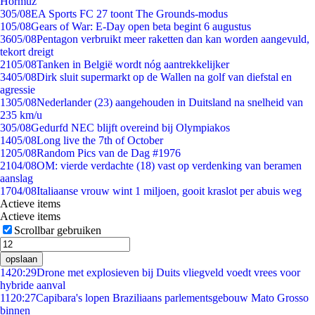
Hormuz
3
05/08
EA Sports FC 27 toont The Grounds-modus
1
05/08
Gears of War: E-Day open beta begint 6 augustus
36
05/08
Pentagon verbruikt meer raketten dan kan worden aangevuld,
tekort dreigt
21
05/08
Tanken in België wordt nóg aantrekkelijker
34
05/08
Dirk sluit supermarkt op de Wallen na golf van diefstal en
agressie
13
05/08
Nederlander (23) aangehouden in Duitsland na snelheid van
235 km/u
3
05/08
Gedurfd NEC blijft overeind bij Olympiakos
14
05/08
Long live the 7th of October
12
05/08
Random Pics van de Dag #1976
21
04/08
OM: vierde verdachte (18) vast op verdenking van beramen
aanslag
17
04/08
Italiaanse vrouw wint 1 miljoen, gooit kraslot per abuis weg
Actieve items
Actieve items
Scrollbar gebruiken
opslaan
14
20:29
Drone met explosieven bij Duits vliegveld voedt vrees voor
hybride aanval
11
20:27
Capibara's lopen Braziliaans parlementsgebouw Mato Grosso
binnen