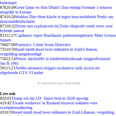
buitenspel
878
20:49
Geen Qatar en Abu Dhabi? Dan eindigt Formule 1-seizoen
mogelijk in Europa
874
10:28
Wakker Dier dient klacht in tegen insectenfabriek Protix om
duurzaamheidsclaims
873
10:32
Drone met explosieven bij Duits vliegveld voedt vrees voor
hybride aanval
833
11:27
Capibara's lopen Braziliaans parlementsgebouw Mato Grosso
binnen
766
07:00
Forensics: Crime Scene Detective
755
10:59
Israël meldt dood twee militairen in Zuid-Libanon,
vergelding aangekondigd
750
22:14
Nieuw slachtoffer in kindermisbruikzaak zorgprofessional
Jan B. (66)
591
15:21
Netflix-abonnees krijgen exclusieve early access tot
uitgebreide GTA VI trailer
▼ Advertentie door Refinery89
Lees ook
8
20:03
Trump wil dat J.D. Vance hem in 2028 opvolgt
4
19:42
'Zwarte weduwes' in Rusland trouwen soldaten voor
overlijdensuitkering
43
10:59
Israël meldt dood twee militairen in Zuid-Libanon, vergelding