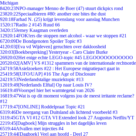
Michigan
84
20:23
NPO-manager Menno de Boer (47) stuurt dickpics rond
238
20:22
Speciaalbieren #80: another one bites the dust
9
20:18
Farhad N. (25) krijgt levenslang voor aanslag Munchen
15
20:17
Radio 2 #145 Ruud 66
34
20:15
Jerney Kaagman overleden
129
20:14
FOK!ers die stoppen met alcohol - waar we stoppen #21
67
20:09
De Bondgenoten Spoiler Topic #3
41
20:03
[Eva vd Wijdeven] geruchten over dakloosheid
3
20:03
[Boekbespreking] Yesteryear - Caro Claire Burke
269
20:02
Het enige echte LEGO-topic #45 LEGOOOOOOOOOOO
205
20:02
[AMV] VS #1312 spammers van de internationale rechtsorde
247
19:58
Asielzoekers #22 : Het Europese migratiepact gaat in
254
19:58
[UFO/UAP] #16 The Age of Disclosure
242
19:53
Nederlandstalige muziektopic #13
120
19:49
[Nederlands Elftal] Op naar Louis IV?
166
19:49
Voorspel hier het warmtegetal van 2026
168
19:47
Wat is op dit moment volgens jou de meest irritante reclame?
#12
177
19:47
[ONLINE] Roddelpraat Topic #21
63
19:46
De neergang van Duitsland als lichtend voorbeeld #3
31
19:45
GTA VI #12 GTA VI Extended look 27 Augustus Netflix/YT
22
19:45
[Dagboek] Mijn struggles in het dagelijks leven
65
19:44
Afvallen met injecties #4
257
19:44
[Dagboek] Veel aan hoofd - Deel 27