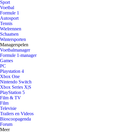
Sport
Voetbal
Formule 1
Autosport
Tennis
Wielrennen
Schaatsen
Wintersporten
Managerspelen
Voetbalmanager
Formule 1-manager
Games
PC
Playstation 4
Xbox One
Nintendo Switch
Xbox Series X|S
PlayStation 5
Film & TV
Film
Televisie
Trailers en Videos
Bioscoopagenda
Forum
Meer