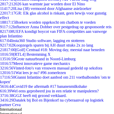
28
17:21
2026 kan warmste jaar worden door El Nino
114
17:20
Lisa (38) vermoord door Afghaanse asielzoeker
220
17:17
GR: Elk glas alcohol is riskant, geen bewijs voor gunstig
effect
188
17:15
Boeken worden opgekocht om chatbots te voeden
91
17:12
Influencer Anna Dobber over pestgedrag op gesponsorde reis
82
17:08
UEFA kondigt boycot van FIFA-competities aan vanwege
plan Infantino
6
17:04
Insta360 Studio software, lagging en stotteren
92
17:02
Koopzegels sparen bij AH duurt straks 2x zo lang
218
17:00
[Golf] Centraal #18: Moving day, meestal naar beneden
10
16:59
[RTL4] Bestemming X
135
16:59
Grote natuurbrand in Noord-Limburg
10
16:57
Meest innovatieve game mechanics
32
16:56
Vinted-foto's van vrouwen massaal gedeeld op seksfora
120
16:51
Wat lees je nu? #96 zomerlezen
171
16:50
Gianni Infantino doet aanbod om 211 voetbalbonden 'om te
kopen'
56
16:44
Covid19 the aftermath #17 bananenmilkshake
6
16:39
Wel eens geprobeerd jou in een relatie te manipuleren?
37
16:38
GGZ heeft mij gezond verklaard.
34
16:29
Datalek bij Bol en Bijenkorf na cyberaanval op logistiek
partner Ceva
Internationaal
Internationaal