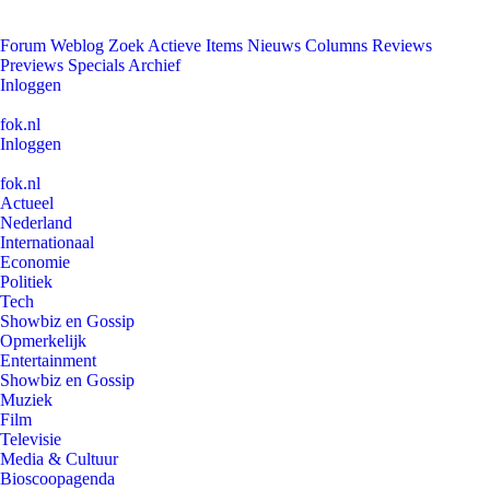
Forum
Weblog
Zoek
Actieve Items
Nieuws
Columns
Reviews
Previews
Specials
Archief
Inloggen
fok.nl
Inloggen
fok.nl
Actueel
Nederland
Internationaal
Economie
Politiek
Tech
Showbiz en Gossip
Opmerkelijk
Entertainment
Showbiz en Gossip
Muziek
Film
Televisie
Media & Cultuur
Bioscoopagenda