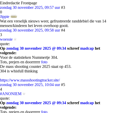
Eindredactie Frontpage
zondag 30 november 2025, 09:57 uur
#3
0
Jippie
Wat een vreselijk nieuws weer, gefrustreerde randdebiel die van 14
mensen/kinderen het leven overhoop gooit.
zondag 30 november 2025, 09:58 uur
#4
3
woessie
quote:
Op
zondag 30 november 2025 @ 09:34
schreef
madcap
het
volgende:
Voor de statistieken Nummertje 304.
Tots, prejers en doorrrrrrr
foto
De mass shooting counter 2025 staat op 453.
304 is whisfull thinking
https://www.massshootingtracker.site/
zondag 30 november 2025, 10:04 uur
#5
4
#ANONIEM
quote:
Op
zondag 30 november 2025 @ 09:34
schreef
madcap
het
volgende:
Tots, prejers en doorrrrrrr
foto