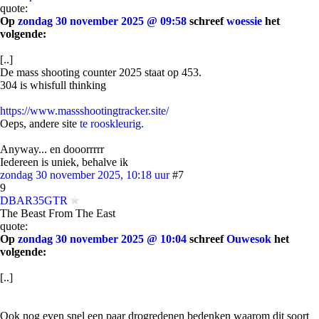
quote:
Op
zondag 30 november 2025 @ 09:58
schreef
woessie
het
volgende:
[..]
De mass shooting counter 2025 staat op 453.
304 is whisfull thinking
https://www.massshootingtracker.site/
Oeps, andere site
te rooskleurig.
Anyway... en dooorrrrr
Iedereen is uniek, behalve ik
zondag 30 november 2025, 10:18 uur
#7
9
DBAR35GTR
The Beast From The East
quote:
Op
zondag 30 november 2025 @ 10:04
schreef
Ouwesok
het
volgende:
[..]
Ook nog even snel een paar drogredenen bedenken waarom dit soort