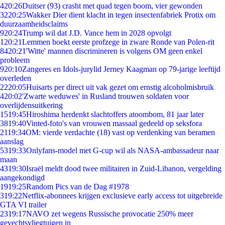
4
20:26
Duitser (93) crasht met quad tegen boom, vier gewonden
32
20:25
Wakker Dier dient klacht in tegen insectenfabriek Protix om
duurzaamheidsclaims
9
20:24
Trump wil dat J.D. Vance hem in 2028 opvolgt
1
20:21
Lemmen boekt eerste profzege in zware Ronde van Polen-rit
84
20:21
'Witte' mannen discrimineren is volgens OM geen enkel
probleem
9
20:10
Zangeres en Idols-jurylid Jerney Kaagman op 79-jarige leeftijd
overleden
22
20:05
Huisarts per direct uit vak gezet om ernstig alcoholmisbruik
4
20:02
'Zwarte weduwes' in Rusland trouwen soldaten voor
overlijdensuitkering
15
19:45
Hiroshima herdenkt slachtoffers atoombom, 81 jaar later
38
19:40
Vinted-foto's van vrouwen massaal gedeeld op seksfora
21
19:34
OM: vierde verdachte (18) vast op verdenking van beramen
aanslag
53
19:33
Onlyfans-model met G-cup wil als NASA-ambassadeur naar
maan
43
19:30
Israël meldt dood twee militairen in Zuid-Libanon, vergelding
aangekondigd
19
19:25
Random Pics van de Dag #1978
3
19:22
Netflix-abonnees krijgen exclusieve early access tot uitgebreide
GTA VI trailer
23
19:17
NAVO zet wegens Russische provocatie 250% meer
gevechtsvliegtuigen in