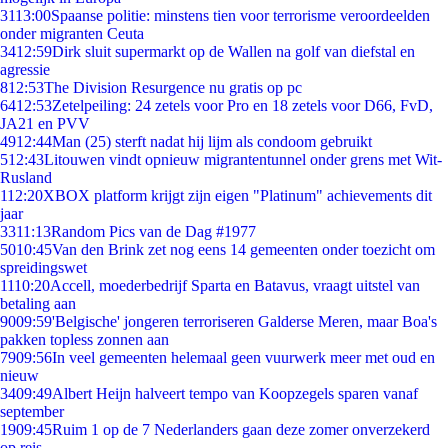
31
13:00
Spaanse politie: minstens tien voor terrorisme veroordeelden
onder migranten Ceuta
34
12:59
Dirk sluit supermarkt op de Wallen na golf van diefstal en
agressie
8
12:53
The Division Resurgence nu gratis op pc
64
12:53
Zetelpeiling: 24 zetels voor Pro en 18 zetels voor D66, FvD,
JA21 en PVV
49
12:44
Man (25) sterft nadat hij lijm als condoom gebruikt
5
12:43
Litouwen vindt opnieuw migrantentunnel onder grens met Wit-
Rusland
1
12:20
XBOX platform krijgt zijn eigen "Platinum" achievements dit
jaar
33
11:13
Random Pics van de Dag #1977
50
10:45
Van den Brink zet nog eens 14 gemeenten onder toezicht om
spreidingswet
11
10:20
Accell, moederbedrijf Sparta en Batavus, vraagt uitstel van
betaling aan
90
09:59
'Belgische' jongeren terroriseren Galderse Meren, maar Boa's
pakken topless zonnen aan
79
09:56
In veel gemeenten helemaal geen vuurwerk meer met oud en
nieuw
34
09:49
Albert Heijn halveert tempo van Koopzegels sparen vanaf
september
19
09:45
Ruim 1 op de 7 Nederlanders gaan deze zomer onverzekerd
op reis