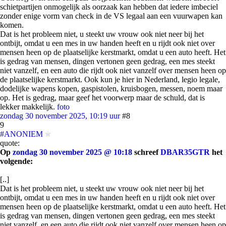
schietpartijen onmogelijk als oorzaak kan hebben dat iedere imbeciel
zonder enige vorm van check in de VS legaal aan een vuurwapen kan
komen.
Dat is het probleem niet, u steekt uw vrouw ook niet neer bij het
ontbijt, omdat u een mes in uw handen heeft en u rijdt ook niet over
mensen heen op de plaatselijke kerstmarkt, omdat u een auto heeft. Het
is gedrag van mensen, dingen vertonen geen gedrag, een mes steekt
niet vanzelf, en een auto die rijdt ook niet vanzelf over mensen heen op
de plaatselijke kerstmarkt. Ook kun je hier in Nederland, legio legale,
dodelijke wapens kopen, gaspistolen, kruisbogen, messen, noem maar
op. Het is gedrag, maar geef het voorwerp maar de schuld, dat is
lekker makkelijk.
foto
zondag 30 november 2025, 10:19 uur
#8
9
#ANONIEM
quote:
Op
zondag 30 november 2025 @ 10:18
schreef
DBAR35GTR
het
volgende:
[..]
Dat is het probleem niet, u steekt uw vrouw ook niet neer bij het
ontbijt, omdat u een mes in uw handen heeft en u rijdt ook niet over
mensen heen op de plaatselijke kerstmarkt, omdat u een auto heeft. Het
is gedrag van mensen, dingen vertonen geen gedrag, een mes steekt
niet vanzelf, en een auto die rijdt ook niet vanzelf over mensen heen op