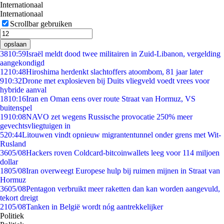
Internationaal
Internationaal
Scrollbar gebruiken
opslaan
38
10:59
Israël meldt dood twee militairen in Zuid-Libanon, vergelding
aangekondigd
12
10:48
Hiroshima herdenkt slachtoffers atoombom, 81 jaar later
9
10:32
Drone met explosieven bij Duits vliegveld voedt vrees voor
hybride aanval
18
10:16
Iran en Oman eens over route Straat van Hormuz, VS
buitenspel
19
10:08
NAVO zet wegens Russische provocatie 250% meer
gevechtsvliegtuigen in
5
20:44
Litouwen vindt opnieuw migrantentunnel onder grens met Wit-
Rusland
36
05/08
Hackers roven Coldcard-bitcoinwallets leeg voor 114 miljoen
dollar
18
05/08
Iran overweegt Europese hulp bij ruimen mijnen in Straat van
Hormuz
36
05/08
Pentagon verbruikt meer raketten dan kan worden aangevuld,
tekort dreigt
21
05/08
Tanken in België wordt nóg aantrekkelijker
Politiek