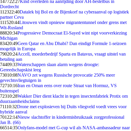
1477
22:27
Kind overleden na aanrijding door AH-bestelbus in
Dordrecht
1123
22:40
Datalek bij Bol en de Bijenkorf na cyberaanval op logistiek
partner Ceva
1115
20:44
Litouwen vindt opnieuw migrantentunnel onder grens met
Wit-Rusland
888
20:34
Progressieve Democraat El-Sayed wint nipt voorverkiezing
Michigan
834
20:49
Geen Qatar en Abu Dhabi? Dan eindigt Formule 1-seizoen
mogelijk in Europa
790
20:24
Accell, moederbedrijf Sparta en Batavus, vraagt uitstel van
betaling aan
744
09:33
Waterschappen slaan alarm wegens droogte:
Gereedschapskist leeg
730
10:08
NAVO zet wegens Russische provocatie 250% meer
gevechtsvliegtuigen in
727
10:16
Iran en Oman eens over route Straat van Hormuz, VS
buitenspel
723
10:28
Wakker Dier dient klacht in tegen insectenfabriek Protix om
duurzaamheidsclaims
711
10:32
Drone met explosieven bij Duits vliegveld voedt vrees voor
hybride aanval
701
22:14
Nieuw slachtoffer in kindermisbruikzaak zorgprofessional
Jan B. (66)
665
14:35
Onlyfans-model met G-cup wil als NASA-ambassadeur naar