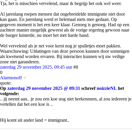
Tja, het is misschien vervelend, maar ik begrijp het ook wel weer.
Al jarenlang roepen mensen dat ongebreidelde immigratie niet door
kan gaan. En jarenlang werd er helemaal niets mee gedaan. Op
gegeven moment is het een keer klaar. Genoeg is genoeg. Had op een
zachtere manier mogelijk geweest als de vorige regering gewoon naar
de burger luisterde, nu moet het met harde hand.
Wel vervelend als je net voor kerst nog je spulletjes moet pakken.
Waarschuwing: Uitlatingen van deze persoon kunnen door sommigen
als kwetsend worden ervaren. Bij interacties kunnen wij uw veilige
zone niet garanderen.
zaterdag 29 november 2025, 09:45 uur
#8
0
Alarmonoff
quote:
Op
zaterdag 29 november 2025 @ 09:31
schreef
noizzieNL
het
volgende:
.. jij neemt aan.. je zou een koe nog niet herkennnen, al zou iedereen je
vertellen dat het een koe is ..
Hij komt uit ander land = immigrant..