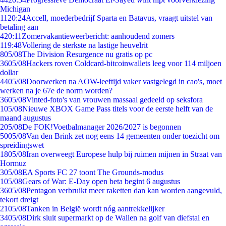
Michigan
11
20:24
Accell, moederbedrijf Sparta en Batavus, vraagt uitstel van
betaling aan
4
20:11
Zomervakantieweerbericht: aanhoudend zomers
1
19:48
Vollering de sterkste na lastige heuvelrit
8
05/08
The Division Resurgence nu gratis op pc
36
05/08
Hackers roven Coldcard-bitcoinwallets leeg voor 114 miljoen
dollar
44
05/08
Doorwerken na AOW-leeftijd vaker vastgelegd in cao's, moet
werken na je 67e de norm worden?
36
05/08
Vinted-foto's van vrouwen massaal gedeeld op seksfora
1
05/08
Nieuwe XBOX Game Pass titels voor de eerste helft van de
maand augustus
2
05/08
De FOK!Voetbalmanager 2026/2027 is begonnen
50
05/08
Van den Brink zet nog eens 14 gemeenten onder toezicht om
spreidingswet
18
05/08
Iran overweegt Europese hulp bij ruimen mijnen in Straat van
Hormuz
3
05/08
EA Sports FC 27 toont The Grounds-modus
1
05/08
Gears of War: E-Day open beta begint 6 augustus
36
05/08
Pentagon verbruikt meer raketten dan kan worden aangevuld,
tekort dreigt
21
05/08
Tanken in België wordt nóg aantrekkelijker
34
05/08
Dirk sluit supermarkt op de Wallen na golf van diefstal en