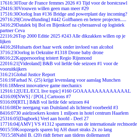
176
16:30
Tour de France femmes 2026 #3 Tijd voor de borstcrawl
294
16:30
Vrouwen willen geen man meer #29
175
16:30
Oorlog Iran #136 Bridge and powerplant day incoming?
297
16:29
[Crowdfunding] #442 Golfbanen en betere projecten.....
34
16:29
Datalek bij Bol en Bijenkorf na cyberaanval op logistiek
partner Ceva
221
16:26
Top 2000 Editie 2025 #243 Alle dikzakken willen op je
lijken
44
16:26
Huisarts doet haar werk onder invloed van alcohol
37
16:23
Oorlog in Oekraïne #1318 Drone baby drone
86
16:22
Kappersoorlog teistert Regio Rijnmond
220
16:21
[Videoland] B&B vol liefde 6de seizoen #1 voor de
vooruitkijkers
3
16:21
Global Justice Report
5
16:19
Farhad N. (25) krijgt levenslang voor aanslag Munchen
9
16:18
Meest innovatieve game mechanics
129
16:12
[UEL/ECL live topic] #160 GOAAAAAAAAAAAAAL
43
16:09
[NWS] / [POL] Cartoons #7
93
16:09
[RTL] B&B vol liefde 6de seizoen #4
61
16:08
De neergang van Duitsland als lichtend voorbeeld #3
84
16:07
30 asielzoekers kosten 1 miljoen in hotel centrum Haarlem
253
16:05
[Dagboek] Veel aan hoofd - Deel 27
177
16:04
[AMV] VS #1312 spammers van de internationale rechtsorde
90
15:59
Koopzegels sparen bij AH duurt straks 2x zo lang
70
15:58
Nabil B. (20) rijdt fietser aan tijdens dollemansrit