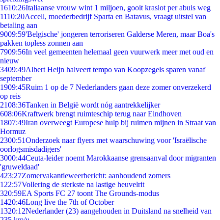
16
10:26
Italiaanse vrouw wint 1 miljoen, gooit kraslot per abuis weg
11
10:20
Accell, moederbedrijf Sparta en Batavus, vraagt uitstel van
betaling aan
90
09:59
'Belgische' jongeren terroriseren Galderse Meren, maar Boa's
pakken topless zonnen aan
79
09:56
In veel gemeenten helemaal geen vuurwerk meer met oud en
nieuw
34
09:49
Albert Heijn halveert tempo van Koopzegels sparen vanaf
september
19
09:45
Ruim 1 op de 7 Nederlanders gaan deze zomer onverzekerd
op reis
21
08:36
Tanken in België wordt nóg aantrekkelijker
6
08:06
Kraftwerk brengt ruimteschip terug naar Eindhoven
18
07:49
Iran overweegt Europese hulp bij ruimen mijnen in Straat van
Hormuz
23
00:51
Onderzoek naar flyers met waarschuwing voor 'Israëlische
oorlogsmisdadigers'
30
00:44
Ceuta-leider noemt Marokkaanse grensaanval door migranten
'gruweldaad'
4
23:27
Zomervakantieweerbericht: aanhoudend zomers
1
22:57
Vollering de sterkste na lastige heuvelrit
3
20:59
EA Sports FC 27 toont The Grounds-modus
14
20:46
Long live the 7th of October
13
20:12
Nederlander (23) aangehouden in Duitsland na snelheid van
235 km/u