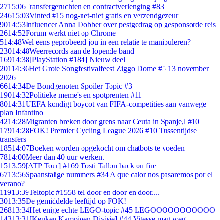
27
15:06
Transfergeruchten en contractverlenging #83
246
15:03
Vinted #15 nog-net-niet gratis en verzendgezeur
90
14:53
Influencer Anna Dobber over pestgedrag op gesponsorde reis
26
14:52
Forum werkt niet op Chrome
5
14:48
Wel eens geprobeerd jou in een relatie te manipuleren?
230
14:48
Weerrecords aan de lopende band
169
14:38
[PlayStation #184] Nieuw deel
201
14:36
Het Grote Songfestivalfeest Ziggo Dome #5 13 november
2026
66
14:34
De Bondgenoten Spoiler Topic #3
190
14:32
Politieke meme's en spotprenten #11
80
14:31
UEFA kondigt boycot van FIFA-competities aan vanwege
plan Infantino
42
14:28
Migranten breken door grens naar Ceuta in Spanje,l #10
179
14:28
FOK! Premier Cycling League 2026 #10 Tussentijdse
transfers
185
14:07
Boeken worden opgekocht om chatbots te voeden
78
14:00
Meer dan 40 uur werken.
15
13:59
[ATP Tour] #169 Tosti Tallon back on fire
67
13:56
Spaanstalige nummers #34 A que calor nos pasaremos por el
verano?
119
13:39
Teltopic #1558 tel door en door en door....
30
13:35
De gemiddelde leeftijd op FOK!
268
13:34
Het enige echte LEGO-topic #45 LEGOOOOOOOOOOO
143
13:31
[Keuken Kampioen Divisie] #44 Vitesse mag weg