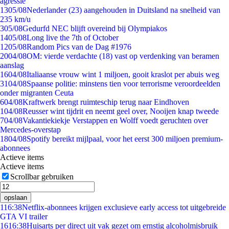
agressie
13
05/08
Nederlander (23) aangehouden in Duitsland na snelheid van
235 km/u
3
05/08
Gedurfd NEC blijft overeind bij Olympiakos
14
05/08
Long live the 7th of October
12
05/08
Random Pics van de Dag #1976
20
04/08
OM: vierde verdachte (18) vast op verdenking van beramen
aanslag
16
04/08
Italiaanse vrouw wint 1 miljoen, gooit kraslot per abuis weg
31
04/08
Spaanse politie: minstens tien voor terrorisme veroordeelden
onder migranten Ceuta
6
04/08
Kraftwerk brengt ruimteschip terug naar Eindhoven
1
04/08
Reusser wint tijdrit en neemt geel over, Nooijen knap tweede
7
04/08
Vakantiekiekje Verstappen en Wolff voedt geruchten over
Mercedes-overstap
18
04/08
Spotify bereikt mijlpaal, voor het eerst 300 miljoen premium-
abonnees
Actieve items
Actieve items
Scrollbar gebruiken
opslaan
1
16:38
Netflix-abonnees krijgen exclusieve early access tot uitgebreide
GTA VI trailer
16
16:38
Huisarts per direct uit vak gezet om ernstig alcoholmisbruik