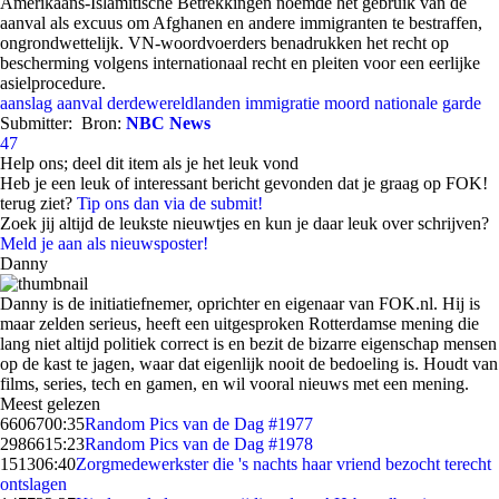
Amerikaans-Islamitische Betrekkingen noemde het gebruik van de
aanval als excuus om Afghanen en andere immigranten te bestraffen,
ongrondwettelijk. VN-woordvoerders benadrukken het recht op
bescherming volgens internationaal recht en pleiten voor een eerlijke
asielprocedure.
aanslag
aanval
derdewereldlanden
immigratie
moord
nationale garde
Submitter:
Bron:
NBC News
47
Help ons; deel dit item als je het leuk vond
Heb je een leuk of interessant bericht gevonden dat je graag op FOK!
terug ziet?
Tip ons dan via de submit!
Zoek jij altijd de leukste nieuwtjes en kun je daar leuk over schrijven?
Meld je aan als nieuwsposter!
Danny
Danny is de initiatiefnemer, oprichter en eigenaar van FOK.nl. Hij is
maar zelden serieus, heeft een uitgesproken Rotterdamse mening die
lang niet altijd politiek correct is en bezit de bizarre eigenschap mensen
op de kast te jagen, waar dat eigenlijk nooit de bedoeling is. Houdt van
films, series, tech en gamen, en wil vooral nieuws met een mening.
Meest gelezen
66067
00:35
Random Pics van de Dag #1977
29866
15:23
Random Pics van de Dag #1978
1513
06:40
Zorgmedewerkster die 's nachts haar vriend bezocht terecht
ontslagen