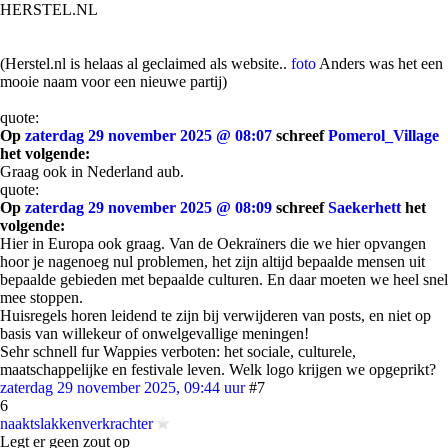
HERSTEL.NL
(Herstel.nl is helaas al geclaimed als website..
foto
Anders was het een
mooie naam voor een nieuwe partij)
quote:
Op
zaterdag 29 november 2025 @ 08:07
schreef
Pomerol_Village
het volgende:
Graag ook in Nederland aub.
quote:
Op
zaterdag 29 november 2025 @ 08:09
schreef
Saekerhett
het
volgende:
Hier in Europa ook graag. Van de Oekraïners die we hier opvangen
hoor je nagenoeg nul problemen, het zijn altijd bepaalde mensen uit
bepaalde gebieden met bepaalde culturen. En daar moeten we heel snel
mee stoppen.
Huisregels horen leidend te zijn bij verwijderen van posts, en niet op
basis van willekeur of onwelgevallige meningen!
Sehr schnell fur Wappies verboten: het sociale, culturele,
maatschappelijke en festivale leven. Welk logo krijgen we opgeprikt?
zaterdag 29 november 2025, 09:44 uur
#7
6
naaktslakkenverkrachter
Legt er geen zout op