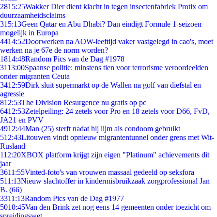
28
15:25
Wakker Dier dient klacht in tegen insectenfabriek Protix om
duurzaamheidsclaims
3
15:13
Geen Qatar en Abu Dhabi? Dan eindigt Formule 1-seizoen
mogelijk in Europa
44
14:52
Doorwerken na AOW-leeftijd vaker vastgelegd in cao's, moet
werken na je 67e de norm worden?
18
14:48
Random Pics van de Dag #1978
31
13:00
Spaanse politie: minstens tien voor terrorisme veroordeelden
onder migranten Ceuta
34
12:59
Dirk sluit supermarkt op de Wallen na golf van diefstal en
agressie
8
12:53
The Division Resurgence nu gratis op pc
64
12:53
Zetelpeiling: 24 zetels voor Pro en 18 zetels voor D66, FvD,
JA21 en PVV
49
12:44
Man (25) sterft nadat hij lijm als condoom gebruikt
5
12:43
Litouwen vindt opnieuw migrantentunnel onder grens met Wit-
Rusland
1
12:20
XBOX platform krijgt zijn eigen "Platinum" achievements dit
jaar
36
11:55
Vinted-foto's van vrouwen massaal gedeeld op seksfora
5
11:13
Nieuw slachtoffer in kindermisbruikzaak zorgprofessional Jan
B. (66)
33
11:13
Random Pics van de Dag #1977
50
10:45
Van den Brink zet nog eens 14 gemeenten onder toezicht om
spreidingswet