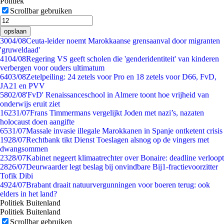
Politiek
Scrollbar gebruiken
opslaan
30
04/08
Ceuta-leider noemt Marokkaanse grensaanval door migranten
'gruweldaad'
41
04/08
Regering VS geeft scholen die 'genderidentiteit' van kinderen
verbergen voor ouders ultimatum
64
03/08
Zetelpeiling: 24 zetels voor Pro en 18 zetels voor D66, FvD,
JA21 en PVV
58
02/08
'FvD' Renaissanceschool in Almere toont hoe vrijheid van
onderwijs eruit ziet
162
31/07
Frans Timmermans vergelijkt Joden met nazi’s, nazaten
holocaust doen aangifte
65
31/07
Massale invasie illegale Marokkanen in Spanje ontketent crisis
19
28/07
Rechtbank tikt Dienst Toeslagen alsnog op de vingers met
dwangsommen
23
28/07
Kabinet negeert klimaatrechter over Bonaire: deadline verloopt
28
26/07
Deurwaarder legt beslag bij onvindbare Bij1-fractievoorzitter
Tofik Dibi
49
24/07
Brabant draait natuurvergunningen voor boeren terug: ook
elders in het land?
Politiek Buitenland
Politiek Buitenland
Scrollbar gebruiken