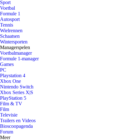
Sport
Voetbal
Formule 1
Autosport
Tennis
Wielrennen
Schaatsen
Wintersporten
Managerspelen
Voetbalmanager
Formule 1-manager
Games
PC
Playstation 4
Xbox One
Nintendo Switch
Xbox Series X|S
PlayStation 5
Film & TV
Film
Televisie
Trailers en Videos
Bioscoopagenda
Forum
Meer