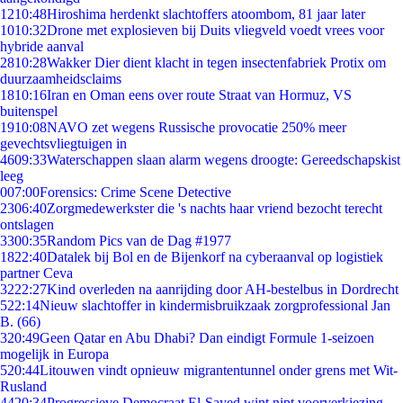
12
10:48
Hiroshima herdenkt slachtoffers atoombom, 81 jaar later
10
10:32
Drone met explosieven bij Duits vliegveld voedt vrees voor
hybride aanval
28
10:28
Wakker Dier dient klacht in tegen insectenfabriek Protix om
duurzaamheidsclaims
18
10:16
Iran en Oman eens over route Straat van Hormuz, VS
buitenspel
19
10:08
NAVO zet wegens Russische provocatie 250% meer
gevechtsvliegtuigen in
46
09:33
Waterschappen slaan alarm wegens droogte: Gereedschapskist
leeg
0
07:00
Forensics: Crime Scene Detective
23
06:40
Zorgmedewerkster die 's nachts haar vriend bezocht terecht
ontslagen
33
00:35
Random Pics van de Dag #1977
18
22:40
Datalek bij Bol en de Bijenkorf na cyberaanval op logistiek
partner Ceva
32
22:27
Kind overleden na aanrijding door AH-bestelbus in Dordrecht
5
22:14
Nieuw slachtoffer in kindermisbruikzaak zorgprofessional Jan
B. (66)
3
20:49
Geen Qatar en Abu Dhabi? Dan eindigt Formule 1-seizoen
mogelijk in Europa
5
20:44
Litouwen vindt opnieuw migrantentunnel onder grens met Wit-
Rusland
44
20:34
Progressieve Democraat El-Sayed wint nipt voorverkiezing