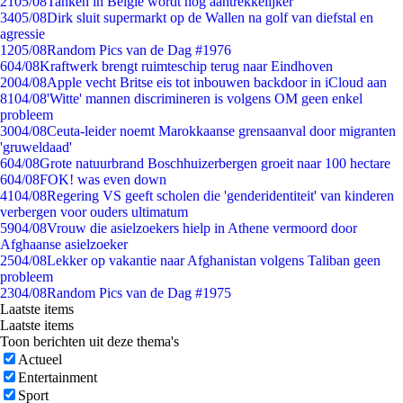
21
05/08
Tanken in België wordt nóg aantrekkelijker
34
05/08
Dirk sluit supermarkt op de Wallen na golf van diefstal en
agressie
12
05/08
Random Pics van de Dag #1976
6
04/08
Kraftwerk brengt ruimteschip terug naar Eindhoven
20
04/08
Apple vecht Britse eis tot inbouwen backdoor in iCloud aan
81
04/08
'Witte' mannen discrimineren is volgens OM geen enkel
probleem
30
04/08
Ceuta-leider noemt Marokkaanse grensaanval door migranten
'gruweldaad'
6
04/08
Grote natuurbrand Boschhuizerbergen groeit naar 100 hectare
6
04/08
FOK! was even down
41
04/08
Regering VS geeft scholen die 'genderidentiteit' van kinderen
verbergen voor ouders ultimatum
59
04/08
Vrouw die asielzoekers hielp in Athene vermoord door
Afghaanse asielzoeker
25
04/08
Lekker op vakantie naar Afghanistan volgens Taliban geen
probleem
23
04/08
Random Pics van de Dag #1975
Laatste items
Laatste items
Toon berichten uit deze thema's
Actueel
Entertainment
Sport