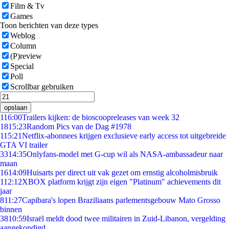
Film & Tv
Games
Toon berichten van deze types
Weblog
Column
(P)review
Special
Poll
Scrollbar gebruiken
opslaan
1
16:00
Trailers kijken: de bioscoopreleases van week 32
18
15:23
Random Pics van de Dag #1978
1
15:21
Netflix-abonnees krijgen exclusieve early access tot uitgebreide
GTA VI trailer
33
14:35
Onlyfans-model met G-cup wil als NASA-ambassadeur naar
maan
16
14:09
Huisarts per direct uit vak gezet om ernstig alcoholmisbruik
1
12:12
XBOX platform krijgt zijn eigen "Platinum" achievements dit
jaar
8
11:27
Capibara's lopen Braziliaans parlementsgebouw Mato Grosso
binnen
38
10:59
Israël meldt dood twee militairen in Zuid-Libanon, vergelding
aangekondigd