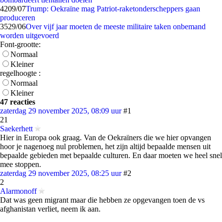
42
09/07
Trump: Oekraïne mag Patriot-raketonderscheppers gaan
produceren
35
29/06
Over vijf jaar moeten de meeste militaire taken onbemand
worden uitgevoerd
Font-grootte:
Normaal
Kleiner
regelhoogte :
Normaal
Kleiner
47 reacties
zaterdag 29 november 2025, 08:09 uur
#1
21
Saekerhett
Hier in Europa ook graag. Van de Oekraïners die we hier opvangen
hoor je nagenoeg nul problemen, het zijn altijd bepaalde mensen uit
bepaalde gebieden met bepaalde culturen. En daar moeten we heel snel
mee stoppen.
zaterdag 29 november 2025, 08:25 uur
#2
2
Alarmonoff
Dat was geen migrant maar die hebben ze opgevangen toen de vs
afghanistan verliet, neem ik aan.