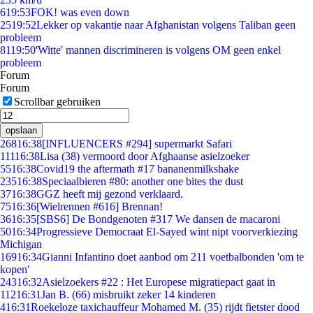
6
19:53
FOK! was even down
25
19:52
Lekker op vakantie naar Afghanistan volgens Taliban geen
probleem
81
19:50
'Witte' mannen discrimineren is volgens OM geen enkel
probleem
Forum
Forum
Scrollbar gebruiken
opslaan
268
16:38
[INFLUENCERS #294] supermarkt Safari
111
16:38
Lisa (38) vermoord door Afghaanse asielzoeker
55
16:38
Covid19 the aftermath #17 bananenmilkshake
235
16:38
Speciaalbieren #80: another one bites the dust
37
16:38
GGZ heeft mij gezond verklaard.
75
16:36
[Wielrennen #616] Brennan!
36
16:35
[SBS6] De Bondgenoten #317 We dansen de macaroni
50
16:34
Progressieve Democraat El-Sayed wint nipt voorverkiezing
Michigan
169
16:34
Gianni Infantino doet aanbod om 211 voetbalbonden 'om te
kopen'
243
16:32
Asielzoekers #22 : Het Europese migratiepact gaat in
112
16:31
Jan B. (66) misbruikt zeker 14 kinderen
4
16:31
Roekeloze taxichauffeur Mohamed M. (35) rijdt fietster dood