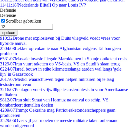
114
11:18
[Nederlands Elftal] Op naar Louis IV?
Defensie
Defensie
Scrollbar gebruiken
opslaan
9
10:32
Drone met explosieven bij Duits vliegveld voedt vrees voor
hybride aanval
25
04/08
Lekker op vakantie naar Afghanistan volgens Taliban geen
probleem
65
31/07
Massale invasie illegale Marokkanen in Spanje ontketent crisis
31
29/07
Iran vuurt raketten op VS-basis, VS en Saudi’s slaan terug
62
24/07
Israël bouwt in stilte kilometerslange aarden wal langs 'gele
lijn' in Gazastrook
26
17/07
Medici waarschuwen tegen helpen militairen bij te laag
testosteronniveau
32
16/07
Pentagon voert vrijwillige testosterontests in voor Amerikaanse
militairen
98
12/07
Iran sluit Straat van Hormuz na aanval op schip, VS
bombardeert tientallen doelen
42
09/07
Trump: Oekraïne mag Patriot-raketonderscheppers gaan
produceren
35
29/06
Over vijf jaar moeten de meeste militaire taken onbemand
worden uitgevoerd