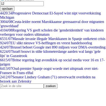
opslaan
44
20:34
Progressieve Democraat El-Sayed wint nipt voorverkiezing
Michigan
30
04/08
Ceuta-leider noemt Marokkaanse grensaanval door migranten
'gruweldaad'
41
04/08
Regering VS geeft scholen die 'genderidentiteit' van kinderen
verbergen voor ouders ultimatum
65
31/07
Massale invasie illegale Marokkanen in Spanje ontketent crisis
9
24/07
EU slikt nieuwe VS-heffingen en vreest handelsoorlog
4
24/07
Brussel beboet Google met 890 miljoen voor DMA-overtreding
62
24/07
Israël bouwt in stilte kilometerslange aarden wal langs 'gele
lijn' in Gazastrook
66
15/07
Britse regering legt avondklok op social media voor 16 en 17-
jarigen
64
13/07
Oud-premier Spanje oogst woede met uitspraak over niet-
Fransen in Frans elftal
24
12/07
Senator Lindsey Graham (71) onverwacht overleden na
bezoek aan Zelensky