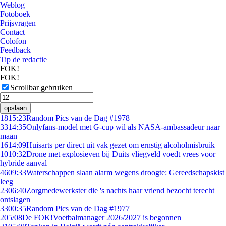
Weblog
Fotoboek
Prijsvragen
Contact
Colofon
Feedback
Tip de redactie
FOK!
FOK!
Scrollbar gebruiken
opslaan
18
15:23
Random Pics van de Dag #1978
33
14:35
Onlyfans-model met G-cup wil als NASA-ambassadeur naar
maan
16
14:09
Huisarts per direct uit vak gezet om ernstig alcoholmisbruik
10
10:32
Drone met explosieven bij Duits vliegveld voedt vrees voor
hybride aanval
46
09:33
Waterschappen slaan alarm wegens droogte: Gereedschapskist
leeg
23
06:40
Zorgmedewerkster die 's nachts haar vriend bezocht terecht
ontslagen
33
00:35
Random Pics van de Dag #1977
2
05/08
De FOK!Voetbalmanager 2026/2027 is begonnen