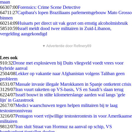
maan
663
07:00
Forensics: Crime Scene Detective
647
11:27
Capibara's lopen Braziliaans parlementsgebouw Mato Grosso
binnen
602
14:09
Huisarts per direct uit vak gezet om ernstig alcoholmisbruik
585
10:59
Israël meldt dood twee militairen in Zuid-Libanon,
vergelding aangekondigd
▼ Advertentie door Refinery89
Lees ook
9
10:32
Drone met explosieven bij Duits vliegveld voedt vrees voor
hybride aanval
25
04/08
Lekker op vakantie naar Afghanistan volgens Taliban geen
probleem
65
31/07
Massale invasie illegale Marokkanen in Spanje ontketent crisis
31
29/07
Iran vuurt raketten op VS-basis, VS en Saudi’s slaan terug
62
24/07
Israël bouwt in stilte kilometerslange aarden wal langs 'gele
lijn' in Gazastrook
26
17/07
Medici waarschuwen tegen helpen militairen bij te laag
testosteronniveau
32
16/07
Pentagon voert vrijwillige testosterontests in voor Amerikaanse
militairen
98
12/07
Iran sluit Straat van Hormuz na aanval op schip, VS
bombardeert tientallen doelen