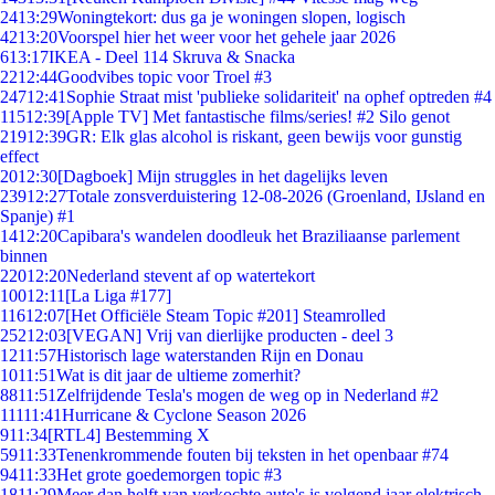
24
13:29
Woningtekort: dus ga je woningen slopen, logisch
42
13:20
Voorspel hier het weer voor het gehele jaar 2026
6
13:17
IKEA - Deel 114 Skruva & Snacka
22
12:44
Goodvibes topic voor Troel #3
247
12:41
Sophie Straat mist 'publieke solidariteit' na ophef optreden #4
115
12:39
[Apple TV] Met fantastische films/series! #2 Silo genot
219
12:39
GR: Elk glas alcohol is riskant, geen bewijs voor gunstig
effect
20
12:30
[Dagboek] Mijn struggles in het dagelijks leven
239
12:27
Totale zonsverduistering 12-08-2026 (Groenland, IJsland en
Spanje) #1
14
12:20
Capibara's wandelen doodleuk het Braziliaanse parlement
binnen
220
12:20
Nederland stevent af op watertekort
100
12:11
[La Liga #177]
116
12:07
[Het Officiële Steam Topic #201] Steamrolled
252
12:03
[VEGAN] Vrij van dierlijke producten - deel 3
12
11:57
Historisch lage waterstanden Rijn en Donau
10
11:51
Wat is dit jaar de ultieme zomerhit?
88
11:51
Zelfrijdende Tesla's mogen de weg op in Nederland #2
111
11:41
Hurricane & Cyclone Season 2026
9
11:34
[RTL4] Bestemming X
59
11:33
Tenenkrommende fouten bij teksten in het openbaar #74
94
11:33
Het grote goedemorgen topic #3
18
11:29
Meer dan helft van verkochte auto's is volgend jaar elektrisch