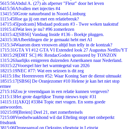
56
15:56
Abdul A. (27) als afperser "Fleur" door het leven
64
15:56
Afvallen met injecties #4
134
15:50
Grote natuurbrand in Noord-Limburg
11
15:45
Hoe ga jij om met een relatiebreuk?
147
15:45
[podcasts] Misdaad podcasts #3 - Twee weken taakstraf
119
15:43
Wat lees je nu? #96 zomerlezen
143
15:42
[SBS6] Vandaag Inside #136 - Boekje pluggen.
243
15:38
Afbeeldingen die je gemaakt hebt met AI
15
15:34
Waarom doen vrouwen altijd hun telly in de kontzak?
17
15:31
GTA VI #12 GTA VI Extended look 27 Augustus Netflix/YT
130
15:29
[DRT SC] #6: RendacGoden sponsored by TONZON
13
15:26
Jaarlijks emigreren duizenden Amerikanen naar Nederland.
163
15:22
Voorspel hier het warmtegetal van 2026
182
15:19
NEC #77: Wat een seizoen is dit zeg
141
15:18
sc Heerenveen #52: Waar Koning Sarr de dienst uitmaakt
185
15:17
[SBS6] De Oranjezomer #10 Helene je kan het niet stop
ermee
27
15:16
Zou je vreemdgaan in een relatie kunnen vergeven?
21
15:13
Het grote dagelijkse Trump nieuws topic #31
141
15:11
[AKQ] #3384 Topic met vragen. En soms goede
antwoorden.
102
15:09
[Breien] Deel 21, met zomerbreisels
72
15:08
Voedselwaakhond wil dat Efteling stopt met onbeperkt
frisdrank
38
15:06
Droneaanval op Oekrains vliegtuig in Leipzig