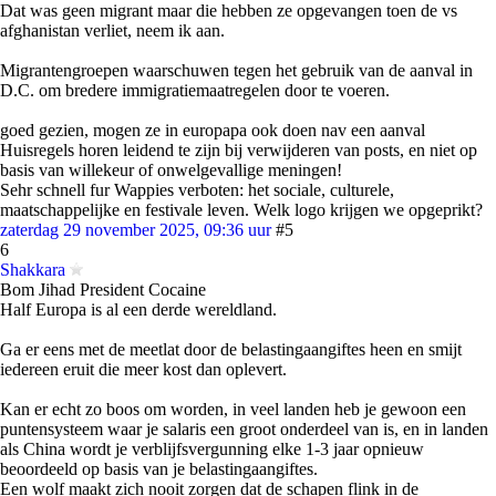
Dat was geen migrant maar die hebben ze opgevangen toen de vs
afghanistan verliet, neem ik aan.
Migrantengroepen waarschuwen tegen het gebruik van de aanval in
D.C. om bredere immigratiemaatregelen door te voeren.
goed gezien, mogen ze in europapa ook doen nav een aanval
Huisregels horen leidend te zijn bij verwijderen van posts, en niet op
basis van willekeur of onwelgevallige meningen!
Sehr schnell fur Wappies verboten: het sociale, culturele,
maatschappelijke en festivale leven. Welk logo krijgen we opgeprikt?
zaterdag 29 november 2025, 09:36 uur
#5
6
Shakkara
Bom Jihad President Cocaine
Half Europa is al een derde wereldland.
Ga er eens met de meetlat door de belastingaangiftes heen en smijt
iedereen eruit die meer kost dan oplevert.
Kan er echt zo boos om worden, in veel landen heb je gewoon een
puntensysteem waar je salaris een groot onderdeel van is, en in landen
als China wordt je verblijfsvergunning elke 1-3 jaar opnieuw
beoordeeld op basis van je belastingaangiftes.
Een wolf maakt zich nooit zorgen dat de schapen flink in de