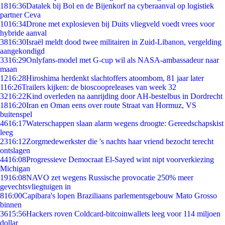
18
16:36
Datalek bij Bol en de Bijenkorf na cyberaanval op logistiek
partner Ceva
10
16:34
Drone met explosieven bij Duits vliegveld voedt vrees voor
hybride aanval
38
16:30
Israël meldt dood twee militairen in Zuid-Libanon, vergelding
aangekondigd
33
16:29
Onlyfans-model met G-cup wil als NASA-ambassadeur naar
maan
12
16:28
Hiroshima herdenkt slachtoffers atoombom, 81 jaar later
1
16:26
Trailers kijken: de bioscoopreleases van week 32
32
16:22
Kind overleden na aanrijding door AH-bestelbus in Dordrecht
18
16:20
Iran en Oman eens over route Straat van Hormuz, VS
buitenspel
46
16:17
Waterschappen slaan alarm wegens droogte: Gereedschapskist
leeg
23
16:12
Zorgmedewerkster die 's nachts haar vriend bezocht terecht
ontslagen
44
16:08
Progressieve Democraat El-Sayed wint nipt voorverkiezing
Michigan
19
16:08
NAVO zet wegens Russische provocatie 250% meer
gevechtsvliegtuigen in
8
16:00
Capibara's lopen Braziliaans parlementsgebouw Mato Grosso
binnen
36
15:56
Hackers roven Coldcard-bitcoinwallets leeg voor 114 miljoen
dollar