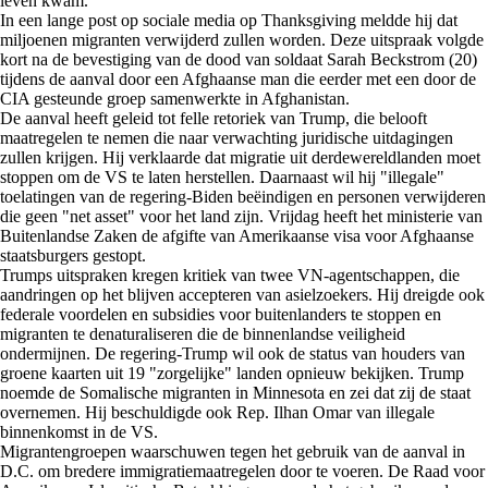
leven kwam.
In een lange post op sociale media op Thanksgiving meldde hij dat
miljoenen migranten verwijderd zullen worden. Deze uitspraak volgde
kort na de bevestiging van de dood van soldaat Sarah Beckstrom (20)
tijdens de aanval door een Afghaanse man die eerder met een door de
CIA gesteunde groep samenwerkte in Afghanistan.
De aanval heeft geleid tot felle retoriek van Trump, die belooft
maatregelen te nemen die naar verwachting juridische uitdagingen
zullen krijgen. Hij verklaarde dat migratie uit derdewereldlanden moet
stoppen om de VS te laten herstellen. Daarnaast wil hij "illegale"
toelatingen van de regering-Biden beëindigen en personen verwijderen
die geen "net asset" voor het land zijn. Vrijdag heeft het ministerie van
Buitenlandse Zaken de afgifte van Amerikaanse visa voor Afghaanse
staatsburgers gestopt.
Trumps uitspraken kregen kritiek van twee VN-agentschappen, die
aandringen op het blijven accepteren van asielzoekers. Hij dreigde ook
federale voordelen en subsidies voor buitenlanders te stoppen en
migranten te denaturaliseren die de binnenlandse veiligheid
ondermijnen. De regering-Trump wil ook de status van houders van
groene kaarten uit 19 "zorgelijke" landen opnieuw bekijken. Trump
noemde de Somalische migranten in Minnesota en zei dat zij de staat
overnemen. Hij beschuldigde ook Rep. Ilhan Omar van illegale
binnenkomst in de VS.
Migrantengroepen waarschuwen tegen het gebruik van de aanval in
D.C. om bredere immigratiemaatregelen door te voeren. De Raad voor