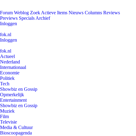
Forum
Weblog
Zoek
Actieve Items
Nieuws
Columns
Reviews
Previews
Specials
Archief
Inloggen
fok.nl
Inloggen
fok.nl
Actueel
Nederland
Internationaal
Economie
Politiek
Tech
Showbiz en Gossip
Opmerkelijk
Entertainment
Showbiz en Gossip
Muziek
Film
Televisie
Media & Cultuur
Bioscoopagenda