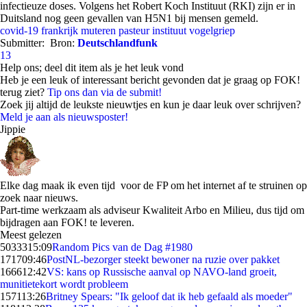
infectieuze doses. Volgens het Robert Koch Instituut (RKI) zijn er in
Duitsland nog geen gevallen van H5N1 bij mensen gemeld.
covid-19
frankrijk
muteren
pasteur instituut
vogelgriep
Submitter:
Bron:
Deutschlandfunk
13
Help ons; deel dit item als je het leuk vond
Heb je een leuk of interessant bericht gevonden dat je graag op FOK!
terug ziet?
Tip ons dan via de submit!
Zoek jij altijd de leukste nieuwtjes en kun je daar leuk over schrijven?
Meld je aan als nieuwsposter!
Jippie
Elke dag maak ik even tijd voor de FP om het internet af te struinen op
zoek naar nieuws.
Part-time werkzaam als adviseur Kwaliteit Arbo en Milieu, dus tijd om
bijdragen aan FOK! te leveren.
Meest gelezen
50333
15:09
Random Pics van de Dag #1980
1717
09:46
PostNL-bezorger steekt bewoner na ruzie over pakket
1666
12:42
VS: kans op Russische aanval op NAVO-land groeit,
munitietekort wordt probleem
1571
13:26
Britney Spears: "Ik geloof dat ik heb gefaald als moeder"