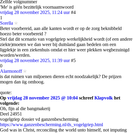
Zelfde volgnummer
'Me' is géén bezittelijk voornaamwoord
vrijdag 28 november 2025, 11:24 uur
#4
1
Sorella
Beter voorbereid, aan alle kanten wordt er op de zorg beknibbeld
hoezo beter voorbereid ?
Stel dat dit scenario van vogelgriep werkelijkheid wordt (of een andere
ziekte)moeten we dan weer bij duitsland gaan bedelen om een
ligplekje in een ziekenhuis omdat er hier weer plekken wegbezuinigd
worden/werden.
vrijdag 28 november 2025, 11:39 uur
#5
0
Alarmonoff
is dat ruimen van miljoenen dieren echt noodzakelijk? De prijzen
mogen dan iig omhoog.
quote:
Op
vrijdag 28 november 2025 @ 10:04
schreef
Klapvolk
het
volgende:
Oh, fijn al die bangmakerij
Deel 24951
vogelgriep dossier vd ganzenbescherming
https://www.ganzenbescherming.nl/ds_vogelgriep.html
God was in Christ, reconciling the world unto himself, not imputing