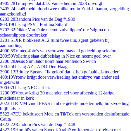
49
05:28
Trump wil dat J.D. Vance hem in 2028 opvolgt
74
05:24
Israël meldt dood twee militairen in Zuid-Libanon, vergelding
aangekondigd
62
03:28
Random Pics van de Dag #1980
8
03:19
Uitslag PSV - Fortuna Sittard
57
02:32
Dikke Van Dale neemt 'vulvalippen' op: 'stigma op
schaamlippen doorbreken'
32
01:51
XR blokkeert A12 ruim twee uur, agent gebeten bij
aanhouding
40
00:59
Vinted-foto's van vrouwen massaal gedeeld op seksfora
2
00:50
Vollering slaat dubbelslag in Nice en neemt geel over
22
00:28
Jesus Simulator komt naar Nintendo Switch
1
00:25
Uitslag AZ - ADO Den Haag
29
00:13
Britney Spears: "Ik geloof dat ik heb gefaald als moeder"
4
00:10
Vrouw krijgt door verwisseling het embryo van ander stel
ingebracht
3
00:07
Uitslag NEC - Telstar
12
00:05
Vrouw krijgt 30 maanden cel voor afpersing 12-jarige
misdienaar in kerk
20
23:11
RIVM vindt PFAS in al de geteste moedermelk, borstvoeding
blijft advies
55
22:47
EU bekritiseert Meta en TikTok om verspreiden desinformatie
Ceuta
43
22:22
Random Pics van de Dag #1448
43
22:19
Houthi's vallen Saoedi-Arabië en Jemen aan, dreigen met