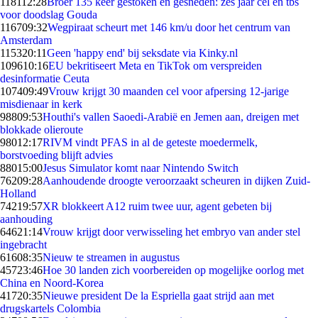
1181
12:28
Broer 135 keer gestoken en gesneden: zes jaar cel en tbs
voor doodslag Gouda
1167
09:32
Wegpiraat scheurt met 146 km/u door het centrum van
Amsterdam
1153
20:11
Geen 'happy end' bij seksdate via Kinky.nl
1096
10:16
EU bekritiseert Meta en TikTok om verspreiden
desinformatie Ceuta
1074
09:49
Vrouw krijgt 30 maanden cel voor afpersing 12-jarige
misdienaar in kerk
988
09:53
Houthi's vallen Saoedi-Arabië en Jemen aan, dreigen met
blokkade olieroute
980
12:17
RIVM vindt PFAS in al de geteste moedermelk,
borstvoeding blijft advies
880
15:00
Jesus Simulator komt naar Nintendo Switch
762
09:28
Aanhoudende droogte veroorzaakt scheuren in dijken Zuid-
Holland
742
19:57
XR blokkeert A12 ruim twee uur, agent gebeten bij
aanhouding
646
21:14
Vrouw krijgt door verwisseling het embryo van ander stel
ingebracht
616
08:35
Nieuw te streamen in augustus
457
23:46
Hoe 30 landen zich voorbereiden op mogelijke oorlog met
China en Noord-Korea
417
20:35
Nieuwe president De la Espriella gaat strijd aan met
drugskartels Colombia