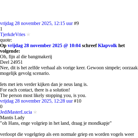
vrijdag 28 november 2025, 12:15 uur
#9
1
TjerkdeVries
quote:
Op
vrijdag 28 november 2025 @ 10:04
schreef
Klapvolk
het
volgende:
Oh, fijn al die bangmakerij
Deel 24951
Nee, dit is het zelfde verhaal als vorige keer. Gewoon simpele; oorzaak
mogelijk gevolg scenario.
Iets met iets verder kijken dan je neus lang is.
For each contact, there is a solution!
The person most likely stopping you, is you.
vrijdag 28 november 2025, 12:28 uur
#10
0
JediMasterLucia
Mantis Lady
"oh Hans, enge volgriep in het land, draag je mondkapje"
verloopt die vogelgriep als een normale griep en worden vogels weer