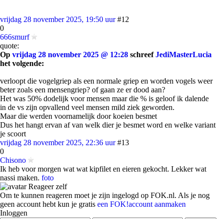
vrijdag 28 november 2025, 19:50 uur
#12
0
666smurf
quote:
Op
vrijdag 28 november 2025 @ 12:28
schreef
JediMasterLucia
het volgende:
verloopt die vogelgriep als een normale griep en worden vogels weer
beter zoals een mensengriep? of gaan ze er dood aan?
Het was 50% dodelijk voor mensen maar die % is geloof ik dalende
in de vs zijn opvallend veel mensen mild ziek geworden.
Maar die werden voornamelijk door koeien besmet
Dus het hangt ervan af van welk dier je besmet word en welke variant
je scoort
vrijdag 28 november 2025, 22:36 uur
#13
0
Chisono
Ik heb voor morgen wat wat kipfilet en eieren gekocht. Lekker wat
nassi maken.
foto
Reageer zelf
Om te kunnen reageren moet je zijn ingelogd op FOK.nl. Als je nog
geen account hebt kun je gratis
een FOK!account aanmaken
Inloggen