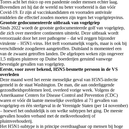
Torres acht het risico op een pandemie onder mensen echter laag.
Bovendien zei hij dat de wereld nu beter voorbereid is dan vóór
Covid-19. Er zijn al vaccinkandidaten en voorraden antivirale
middelen die effectief zouden moeten zijn tegen het vogelgriepvirus.
Grootste gedocumenteerde uitbraak van vogelgriep
Sinds 2022 woedt de grootste gedocumenteerde golf van vogelgriep,
die zich over meerdere continenten uitstrekt. Deze uitbraak wordt
veroorzaakt door het zeer pathogene – dat wil zeggen bijzonder
virulente – H5N1-virus. Het treft voornamelijk vogels, maar is ook bij
verschillende zoogdieren aangetroffen. Duitsland is momenteel een
van de zwaarst getroffen landen. De afgelopen weken zijn ongeveer
1,5 miljoen pluimvee op Duitse boerderijen geruimd vanwege
bevestigde gevallen van vogelgriep.
Eerste, voor zover bekend, H5N5-besmette persoon in de VS
overleden
Deze maand werd het eerste menselijke geval van H5N5-infectie
gemeld in de staat Washington. De man, die aan onderliggende
gezondheidsproblemen leed, overleed vorige week. Volgens de
Amerikaanse Centers for Disease Control and Prevention (CDC)
waren er vóór dit laatste menselijke overlijden al 71 gevallen van
vogelgriep en één sterfgeval in de Verenigde Staten (per 14 november)
– hoewel het onduidelijk is om welke subtypen het ging. De meeste
gevallen houden verband met de melkveehouderij of
pluimveehouderij.
Het H5N1-subtype is in principe overdraagbaar op mensen bij hoge