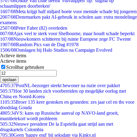
57
07/08
Dikke Van Dale neemt 'vulvalippen' op: 'stigma op
schaamlippen doorbreken'
16
07/08
Meta krijgt half miljard boete voor mentale schade bij jongeren
20
07/08
Denemarken pakt AI-gebruik in scholen aan: extra mondelinge
examens
25
07/08
Peter Faber (82) overleden
0
07/08
Ajax veel te sterk voor Shelbourne, maar houdt schade beperkt
1
07/08
Nieuwkomers schitteren bij ruime Europese zege FC Twente
19
07/08
Random Pics van de Dag #1978
15
06/08
Ontslagen bij Halo Studios na Campaign Evolved
Actieve items
Actieve items
Scrollbar gebruiken
opslaan
47
05:37
PostNL-bezorger steekt bewoner na ruzie over pakket
5
05:37
Hoe 30 landen zich voorbereiden op mogelijke oorlog met
China en Noord-Korea
11
05:35
Broer 135 keer gestoken en gesneden: zes jaar cel en tbs voor
doodslag Gouda
48
05:34
VS: kans op Russische aanval op NAVO-land groeit,
munitietekort wordt probleem
5
05:32
Nieuwe president De la Espriella gaat strijd aan met
drugskartels Colombia
7
05:30
Geen 'happy end' bij seksdate via Kinky.nl