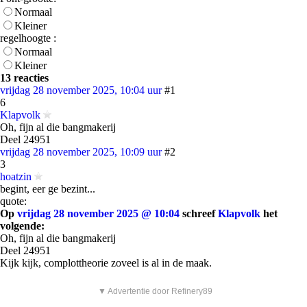
Normaal
Kleiner
regelhoogte :
Normaal
Kleiner
13 reacties
vrijdag 28 november 2025, 10:04 uur
#1
6
Klapvolk
Oh, fijn al die bangmakerij
Deel 24951
vrijdag 28 november 2025, 10:09 uur
#2
3
hoatzin
begint, eer ge bezint...
quote:
Op
vrijdag 28 november 2025 @ 10:04
schreef
Klapvolk
het
volgende:
Oh, fijn al die bangmakerij
Deel 24951
Kijk kijk, complottheorie zoveel is al in de maak.
▼ Advertentie door Refinery89