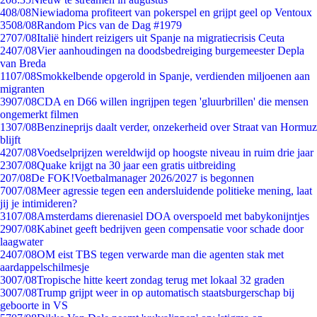
4
08/08
Niewiadoma profiteert van pokerspel en grijpt geel op Ventoux
35
08/08
Random Pics van de Dag #1979
27
07/08
Italië hindert reizigers uit Spanje na migratiecrisis Ceuta
24
07/08
Vier aanhoudingen na doodsbedreiging burgemeester Depla
van Breda
11
07/08
Smokkelbende opgerold in Spanje, verdienden miljoenen aan
migranten
39
07/08
CDA en D66 willen ingrijpen tegen 'gluurbrillen' die mensen
ongemerkt filmen
13
07/08
Benzineprijs daalt verder, onzekerheid over Straat van Hormuz
blijft
42
07/08
Voedselprijzen wereldwijd op hoogste niveau in ruim drie jaar
23
07/08
Quake krijgt na 30 jaar een gratis uitbreiding
2
07/08
De FOK!Voetbalmanager 2026/2027 is begonnen
70
07/08
Meer agressie tegen een andersluidende politieke mening, laat
jij je intimideren?
31
07/08
Amsterdams dierenasiel DOA overspoeld met babykonijntjes
29
07/08
Kabinet geeft bedrijven geen compensatie voor schade door
laagwater
24
07/08
OM eist TBS tegen verwarde man die agenten stak met
aardappelschilmesje
30
07/08
Tropische hitte keert zondag terug met lokaal 32 graden
30
07/08
Trump grijpt weer in op automatisch staatsburgerschap bij
geboorte in VS