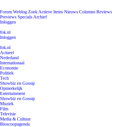
Forum
Weblog
Zoek
Actieve Items
Nieuws
Columns
Reviews
Previews
Specials
Archief
Inloggen
fok.nl
Inloggen
fok.nl
Actueel
Nederland
Internationaal
Economie
Politiek
Tech
Showbiz en Gossip
Opmerkelijk
Entertainment
Showbiz en Gossip
Muziek
Film
Televisie
Media & Cultuur
Bioscoopagenda