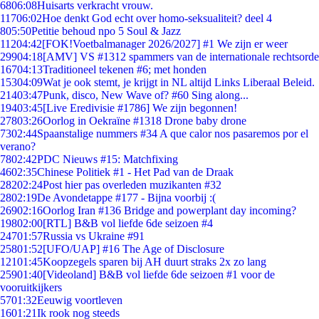
68
06:08
Huisarts verkracht vrouw.
117
06:02
Hoe denkt God echt over homo-seksualiteit? deel 4
8
05:50
Petitie behoud npo 5 Soul & Jazz
112
04:42
[FOK!Voetbalmanager 2026/2027] #1 We zijn er weer
299
04:18
[AMV] VS #1312 spammers van de internationale rechtsorde
167
04:13
Traditioneel tekenen #6; met honden
153
04:09
Wat je ook stemt, je krijgt in NL altijd Links Liberaal Beleid.
214
03:47
Punk, disco, New Wave of? #60 Sing along...
194
03:45
[Live Eredivisie #1786] We zijn begonnen!
278
03:26
Oorlog in Oekraïne #1318 Drone baby drone
73
02:44
Spaanstalige nummers #34 A que calor nos pasaremos por el
verano?
78
02:42
PDC Nieuws #15: Matchfixing
46
02:35
Chinese Politiek #1 - Het Pad van de Draak
282
02:24
Post hier pas overleden muzikanten #32
28
02:19
De Avondetappe #177 - Bijna voorbij :(
269
02:16
Oorlog Iran #136 Bridge and powerplant day incoming?
198
02:00
[RTL] B&B vol liefde 6de seizoen #4
247
01:57
Russia vs Ukraine #91
258
01:52
[UFO/UAP] #16 The Age of Disclosure
121
01:45
Koopzegels sparen bij AH duurt straks 2x zo lang
259
01:40
[Videoland] B&B vol liefde 6de seizoen #1 voor de
vooruitkijkers
57
01:32
Eeuwig voortleven
16
01:21
Ik rook nog steeds