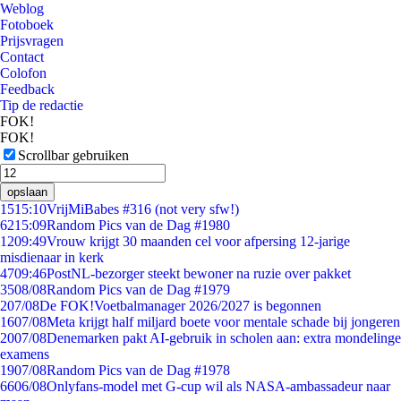
Weblog
Fotoboek
Prijsvragen
Contact
Colofon
Feedback
Tip de redactie
FOK!
FOK!
Scrollbar gebruiken
opslaan
15
15:10
VrijMiBabes #316 (not very sfw!)
62
15:09
Random Pics van de Dag #1980
12
09:49
Vrouw krijgt 30 maanden cel voor afpersing 12-jarige
misdienaar in kerk
47
09:46
PostNL-bezorger steekt bewoner na ruzie over pakket
35
08/08
Random Pics van de Dag #1979
2
07/08
De FOK!Voetbalmanager 2026/2027 is begonnen
16
07/08
Meta krijgt half miljard boete voor mentale schade bij jongeren
20
07/08
Denemarken pakt AI-gebruik in scholen aan: extra mondelinge
examens
19
07/08
Random Pics van de Dag #1978
66
06/08
Onlyfans-model met G-cup wil als NASA-ambassadeur naar