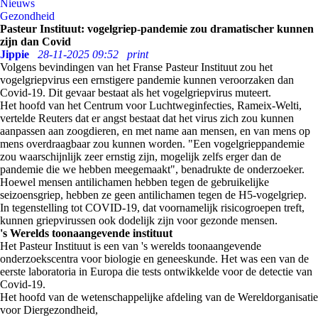
Nieuws
Gezondheid
Pasteur Instituut: vogelgriep-pandemie zou dramatischer kunnen
zijn dan Covid
Jippie
28-11-2025 09:52
print
Volgens bevindingen van het Franse Pasteur Instituut zou het
vogelgriepvirus een ernstigere pandemie kunnen veroorzaken dan
Covid-19. Dit gevaar bestaat als het vogelgriepvirus muteert.
Het hoofd van het Centrum voor Luchtweginfecties, Rameix-Welti,
vertelde Reuters dat er angst bestaat dat het virus zich zou kunnen
aanpassen aan zoogdieren, en met name aan mensen, en van mens op
mens overdraagbaar zou kunnen worden. "Een vogelgrieppandemie
zou waarschijnlijk zeer ernstig zijn, mogelijk zelfs erger dan de
pandemie die we hebben meegemaakt", benadrukte de onderzoeker.
Hoewel mensen antilichamen hebben tegen de gebruikelijke
seizoensgriep, hebben ze geen antilichamen tegen de H5-vogelgriep.
In tegenstelling tot COVID-19, dat voornamelijk risicogroepen treft,
kunnen griepvirussen ook dodelijk zijn voor gezonde mensen.
's Werelds toonaangevende instituut
Het Pasteur Instituut is een van 's werelds toonaangevende
onderzoekscentra voor biologie en geneeskunde. Het was een van de
eerste laboratoria in Europa die tests ontwikkelde voor de detectie van
Covid-19.
Het hoofd van de wetenschappelijke afdeling van de Wereldorganisatie
voor Diergezondheid,