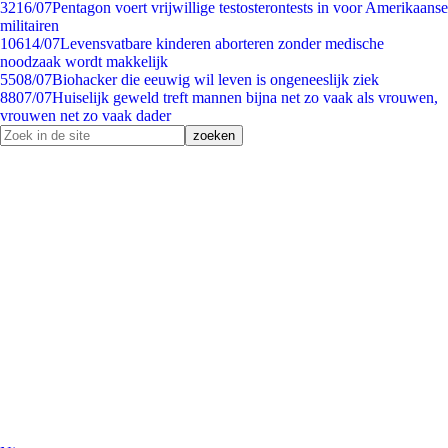
32
16/07
Pentagon voert vrijwillige testosterontests in voor Amerikaanse
militairen
106
14/07
Levensvatbare kinderen aborteren zonder medische
noodzaak wordt makkelijk
55
08/07
Biohacker die eeuwig wil leven is ongeneeslijk ziek
88
07/07
Huiselijk geweld treft mannen bijna net zo vaak als vrouwen,
vrouwen net zo vaak dader