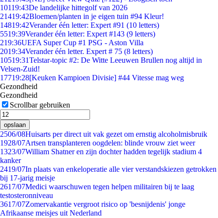
101
19:43
De landelijke hittegolf van 2026
214
19:42
Bloemen/planten in je eigen tuin #94 Kleur!
148
19:42
Verander één letter: Expert #91 (10 letters)
55
19:39
Verander één letter: Expert #143 (9 letters)
2
19:36
UEFA Super Cup #1 PSG - Aston Villa
20
19:34
Verander één letter. Expert # 75 (8 letters)
105
19:31
Telstar-topic #2: De Witte Leeuwen Brullen nog altijd in
Velsen-Zuid!
177
19:28
[Keuken Kampioen Divisie] #44 Vitesse mag weg
Gezondheid
Gezondheid
Scrollbar gebruiken
opslaan
25
06/08
Huisarts per direct uit vak gezet om ernstig alcoholmisbruik
19
28/07
Artsen transplanteren oogdelen: blinde vrouw ziet weer
13
23/07
William Shatner en zijn dochter hadden tegelijk stadium 4
kanker
24
19/07
In plaats van enkeloperatie alle vier verstandskiezen getrokken
bij 17-jarig meisje
26
17/07
Medici waarschuwen tegen helpen militairen bij te laag
testosteronniveau
36
17/07
Zomervakantie vergroot risico op 'besnijdenis' jonge
Afrikaanse meisjes uit Nederland