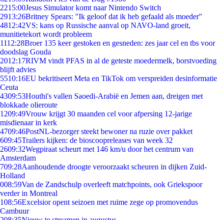
22
15:00
Jesus Simulator komt naar Nintendo Switch
29
13:26
Britney Spears: "Ik geloof dat ik heb gefaald als moeder"
48
12:42
VS: kans op Russische aanval op NAVO-land groeit,
munitietekort wordt probleem
11
12:28
Broer 135 keer gestoken en gesneden: zes jaar cel en tbs voor
doodslag Gouda
20
12:17
RIVM vindt PFAS in al de geteste moedermelk, borstvoeding
blijft advies
55
10:16
EU bekritiseert Meta en TikTok om verspreiden desinformatie
Ceuta
43
09:53
Houthi's vallen Saoedi-Arabië en Jemen aan, dreigen met
blokkade olieroute
12
09:49
Vrouw krijgt 30 maanden cel voor afpersing 12-jarige
misdienaar in kerk
47
09:46
PostNL-bezorger steekt bewoner na ruzie over pakket
6
09:45
Trailers kijken: de bioscoopreleases van week 32
26
09:32
Wegpiraat scheurt met 146 km/u door het centrum van
Amsterdam
7
09:28
Aanhoudende droogte veroorzaakt scheuren in dijken Zuid-
Holland
0
08:59
Van de Zandschulp overleeft matchpoints, ook Griekspoor
verder in Montreal
1
08:56
Excelsior opent seizoen met ruime zege op promovendus
Cambuur
2
08:35
Nieuw te streamen in augustus