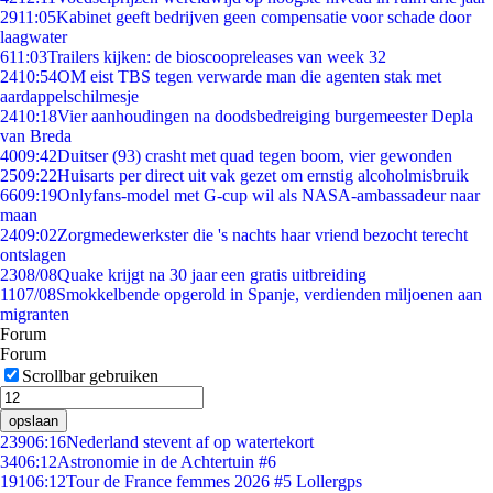
29
11:05
Kabinet geeft bedrijven geen compensatie voor schade door
laagwater
6
11:03
Trailers kijken: de bioscoopreleases van week 32
24
10:54
OM eist TBS tegen verwarde man die agenten stak met
aardappelschilmesje
24
10:18
Vier aanhoudingen na doodsbedreiging burgemeester Depla
van Breda
40
09:42
Duitser (93) crasht met quad tegen boom, vier gewonden
25
09:22
Huisarts per direct uit vak gezet om ernstig alcoholmisbruik
66
09:19
Onlyfans-model met G-cup wil als NASA-ambassadeur naar
maan
24
09:02
Zorgmedewerkster die 's nachts haar vriend bezocht terecht
ontslagen
23
08/08
Quake krijgt na 30 jaar een gratis uitbreiding
11
07/08
Smokkelbende opgerold in Spanje, verdienden miljoenen aan
migranten
Forum
Forum
Scrollbar gebruiken
opslaan
239
06:16
Nederland stevent af op watertekort
34
06:12
Astronomie in de Achtertuin #6
191
06:12
Tour de France femmes 2026 #5 Lollergps