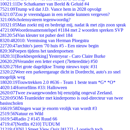
100
21:11
De Schatkamer van Beeld & Geluid #4
75
21:09
Trump wil dat J.D. Vance hem in 2028 opvolgt
63
21:07
Zou je vreemdgaan in een relatie kunnen vergeven?
3
21:06
Scholensysteem tegenwoordig?
103
21:05
Man zoekt mij en bedreigt mij, nadat ik met zijn zoon sprak
47
21:00
Woordensamenstelspel #1184 met 2 woorden spreken SVP
281
20:54
Van kleuter tot puber deel 184
83
20:48
2010: Vermissing van Herman Ploegstra
227
20:47
archito's jaren '70 huis #5 - Een nieuw begin
8
20:36
Poepen tijdens het tandenpoetsen
18
20:31
[Boekbespreking] Yesteryear - Caro Claire Burke
206
20:29
Verander een letter expert (7lettereditie) #50
63
20:27
Het grote dagelijkse Trump nieuws topic #31
23
20:22
Weer een parkeergarage dicht in Dordrecht, auto's zo snel
mogelijk weg
180
20:19
Touwtrekken 2.0 #636 - Team 1 beste team *G* *O*
40
20:14
Horrorfilms #33: Halloween
26
20:07
Twee zwaargewonden bij eenzijdig ongeval Zeeland.
52
20:05
OM-Teamleider met kinderporno is oud-directeur van twee
basisscholen
166
19:58
Dingen waar je enorm vrolijk van wordt #3
25
19:56
Natuur en Wild
16
19:54
Radio 2 #145 Ruud 66
47
19:47
[Netflix #210] TUDUM
212
19:43
[NL] Street View Quiz [#122] - Loogisch toch