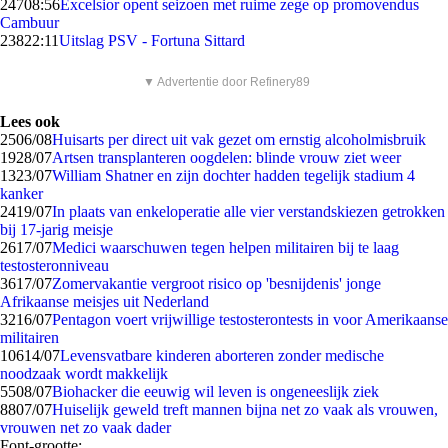
247
08:56
Excelsior opent seizoen met ruime zege op promovendus
Cambuur
238
22:11
Uitslag PSV - Fortuna Sittard
▼ Advertentie door Refinery89
Lees ook
25
06/08
Huisarts per direct uit vak gezet om ernstig alcoholmisbruik
19
28/07
Artsen transplanteren oogdelen: blinde vrouw ziet weer
13
23/07
William Shatner en zijn dochter hadden tegelijk stadium 4
kanker
24
19/07
In plaats van enkeloperatie alle vier verstandskiezen getrokken
bij 17-jarig meisje
26
17/07
Medici waarschuwen tegen helpen militairen bij te laag
testosteronniveau
36
17/07
Zomervakantie vergroot risico op 'besnijdenis' jonge
Afrikaanse meisjes uit Nederland
32
16/07
Pentagon voert vrijwillige testosterontests in voor Amerikaanse
militairen
106
14/07
Levensvatbare kinderen aborteren zonder medische
noodzaak wordt makkelijk
55
08/07
Biohacker die eeuwig wil leven is ongeneeslijk ziek
88
07/07
Huiselijk geweld treft mannen bijna net zo vaak als vrouwen,
vrouwen net zo vaak dader
Font-grootte: