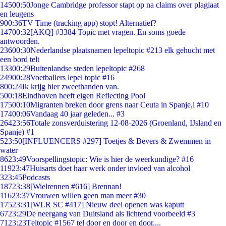
145
00:50
Jonge Cambridge professor stapt op na claims over plagiaat
en leugens
9
00:36
TV Time (tracking app) stopt! Alternatief?
147
00:32
[AKQ] #3384 Topic met vragen. En soms goede
antwoorden.
236
00:30
Nederlandse plaatsnamen lepeltopic #213 elk gehucht met
een bord telt
133
00:29
Buitenlandse steden lepeltopic #268
249
00:28
Voetballers lepel topic #16
8
00:24
Ik krijg hier zweethanden van.
5
00:18
Eindhoven heeft eigen Reflecting Pool
175
00:10
Migranten breken door grens naar Ceuta in Spanje,l #10
174
00:06
Vandaag 40 jaar geleden... #3
264
23:56
Totale zonsverduistering 12-08-2026 (Groenland, IJsland en
Spanje) #1
5
23:50
[INFLUENCERS #297] Toetjes & Bevers & Zwemmen in
water
86
23:49
Voorspellingstopic: Wie is hier de weerkundige? #16
119
23:47
Huisarts doet haar werk onder invloed van alcohol
3
23:45
Podcasts
187
23:38
[Wielrennen #616] Brennan!
116
23:37
Vrouwen willen geen man meer #30
175
23:31
[WLR SC #417] Nieuw deel openen was kaputt
67
23:29
De neergang van Duitsland als lichtend voorbeeld #3
71
23:23
Teltopic #1567 tel door en door en door....