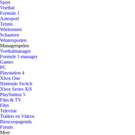
Sport
Voetbal
Formule 1
Autosport
Tennis
Wielrennen
Schaatsen
Wintersporten
Managerspelen
Voetbalmanager
Formule 1-manager
Games
PC
Playstation 4
Xbox One
Nintendo Switch
Xbox Series X|S
PlayStation 5
Film & TV
Film
Televisie
Trailers en Videos
Bioscoopagenda
Forum
Meer