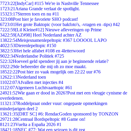
77
23:22
[IndyCar] #115 We're in Nashville Tennessee
17
23:21
Ariana Grande verlaat de spotlight.
153
23:17
Sterren toen en nu #11
3
23:08
Post hier je favoriete SHO podcast!
67
23:01
Het grote Baktopic (voor bakfoto's, -vragen en -tips) #42
72
22:59
[Lil Kleine#12] Nieuwe afleveringen op Prime
34
22:59
[AZ#98] Heel Nederland achter AZ
138
22:54
Meisjesnamenlepeltopic #367 LOOOOL LAPO
40
22:53
Dierenlepeltopic #150
38
22:53
Het hele alfabet #108 en 4letterwoord
90
22:34
Nederlandse Politiek #725
5
22:32
Hoeveel geld spendeer jij aan je beginnende relatie?
19
22:29
de beheerder die mij oh zo moe maakt.
185
22:22
Post hier zo vaak mogelijk om 22:22 uur #76
126
22:13
Nederland toen
110
22:07
Afvallen met injecties #4
11
22:07
Algemeen Luchtvaarttopic #61
249
21:52
Wie gaan er dood in 2026?Post met een vleugje cynisme de
overledenen.
113
21:37
Roddelpraat onder vuur: ongepaste opmerkingen
minderjarigen deel 2
136
21:35
[DRT SC] #6: RendacGoden sponsored by TONZON
297
21:28
Centraal Bordspeltopic #8 Game on!
81
21:23
Vuelta a España 2026 #1
184
21:18
NEC #77: Wat een seizoen is dit zeg