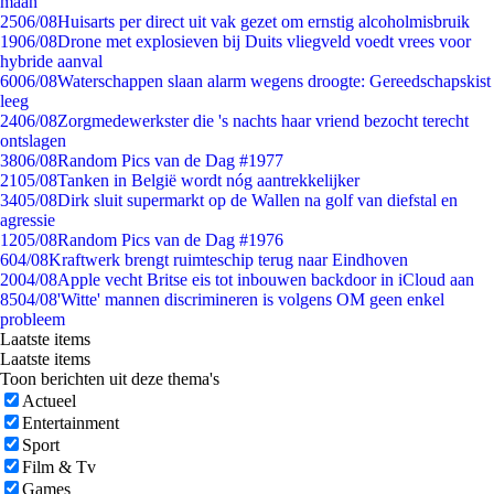
maan
25
06/08
Huisarts per direct uit vak gezet om ernstig alcoholmisbruik
19
06/08
Drone met explosieven bij Duits vliegveld voedt vrees voor
hybride aanval
60
06/08
Waterschappen slaan alarm wegens droogte: Gereedschapskist
leeg
24
06/08
Zorgmedewerkster die 's nachts haar vriend bezocht terecht
ontslagen
38
06/08
Random Pics van de Dag #1977
21
05/08
Tanken in België wordt nóg aantrekkelijker
34
05/08
Dirk sluit supermarkt op de Wallen na golf van diefstal en
agressie
12
05/08
Random Pics van de Dag #1976
6
04/08
Kraftwerk brengt ruimteschip terug naar Eindhoven
20
04/08
Apple vecht Britse eis tot inbouwen backdoor in iCloud aan
85
04/08
'Witte' mannen discrimineren is volgens OM geen enkel
probleem
Laatste items
Laatste items
Toon berichten uit deze thema's
Actueel
Entertainment
Sport
Film & Tv
Games