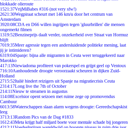
blokkade olieroute
15
21:37
VrijMiBabes #316 (not very sfw!)
26
21:30
Wegpiraat scheurt met 146 km/u door het centrum van
Amsterdam
39
20:08
CDA en D66 willen ingrijpen tegen 'gluurbrillen' die mensen
ongemerkt filmen
13
19:52
Benzineprijs daalt verder, onzekerheid over Straat van Hormuz
blijft
70
19:35
Meer agressie tegen een andersluidende politieke mening, laat
jij je intimideren?
63
19:04
Spanje: bijna alle migranten in Ceuta weer teruggekeerd naar
Marokko
4
17:13
Niewiadoma profiteert van pokerspel en grijpt geel op Ventoux
7
16:10
Aanhoudende droogte veroorzaakt scheuren in dijken Zuid-
Holland
27
15:52
Italië hindert reizigers uit Spanje na migratiecrisis Ceuta
23
14:17
Long live the 7th of October
2
14:11
Nieuw te streamen in augustus
1
14:08
Excelsior opent seizoen met ruime zege op promovendus
Cambuur
60
13:58
Waterschappen slaan alarm wegens droogte: Gereedschapskist
leeg
37
13:13
Random Pics van de Dag #1833
16
12:43
Meta krijgt half miljard boete voor mentale schade bij jongeren
42
12:11
Voedselprijzen wereldwijd op hoogste niveau in ruim drie jaar