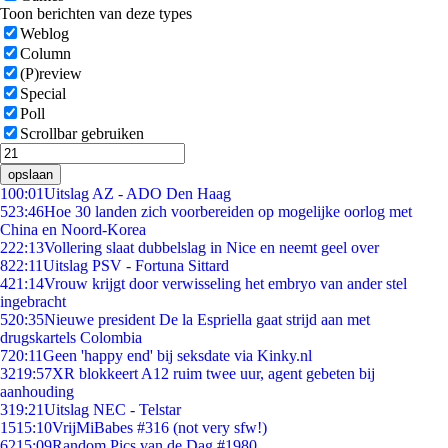
Toon berichten van deze types
Weblog
Column
(P)review
Special
Poll
Scrollbar gebruiken
opslaan
1
00:01
Uitslag AZ - ADO Den Haag
5
23:46
Hoe 30 landen zich voorbereiden op mogelijke oorlog met
China en Noord-Korea
2
22:13
Vollering slaat dubbelslag in Nice en neemt geel over
8
22:11
Uitslag PSV - Fortuna Sittard
4
21:14
Vrouw krijgt door verwisseling het embryo van ander stel
ingebracht
5
20:35
Nieuwe president De la Espriella gaat strijd aan met
drugskartels Colombia
7
20:11
Geen 'happy end' bij seksdate via Kinky.nl
32
19:57
XR blokkeert A12 ruim twee uur, agent gebeten bij
aanhouding
3
19:21
Uitslag NEC - Telstar
15
15:10
VrijMiBabes #316 (not very sfw!)
62
15:09
Random Pics van de Dag #1980