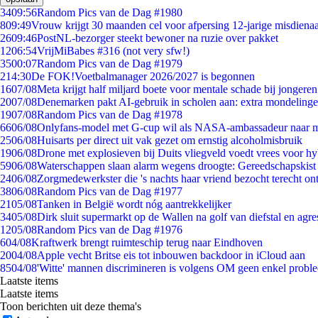
34
09:56
Random Pics van de Dag #1980
8
09:49
Vrouw krijgt 30 maanden cel voor afpersing 12-jarige misdienaa
26
09:46
PostNL-bezorger steekt bewoner na ruzie over pakket
12
06:54
VrijMiBabes #316 (not very sfw!)
35
00:07
Random Pics van de Dag #1979
2
14:30
De FOK!Voetbalmanager 2026/2027 is begonnen
16
07/08
Meta krijgt half miljard boete voor mentale schade bij jongeren
20
07/08
Denemarken pakt AI-gebruik in scholen aan: extra mondeling
19
07/08
Random Pics van de Dag #1978
66
06/08
Onlyfans-model met G-cup wil als NASA-ambassadeur naar 
25
06/08
Huisarts per direct uit vak gezet om ernstig alcoholmisbruik
19
06/08
Drone met explosieven bij Duits vliegveld voedt vrees voor hy
59
06/08
Waterschappen slaan alarm wegens droogte: Gereedschapskist
24
06/08
Zorgmedewerkster die 's nachts haar vriend bezocht terecht on
38
06/08
Random Pics van de Dag #1977
21
05/08
Tanken in België wordt nóg aantrekkelijker
34
05/08
Dirk sluit supermarkt op de Wallen na golf van diefstal en agre
12
05/08
Random Pics van de Dag #1976
6
04/08
Kraftwerk brengt ruimteschip terug naar Eindhoven
20
04/08
Apple vecht Britse eis tot inbouwen backdoor in iCloud aan
85
04/08
'Witte' mannen discrimineren is volgens OM geen enkel probl
Laatste items
Laatste items
Toon berichten uit deze thema's