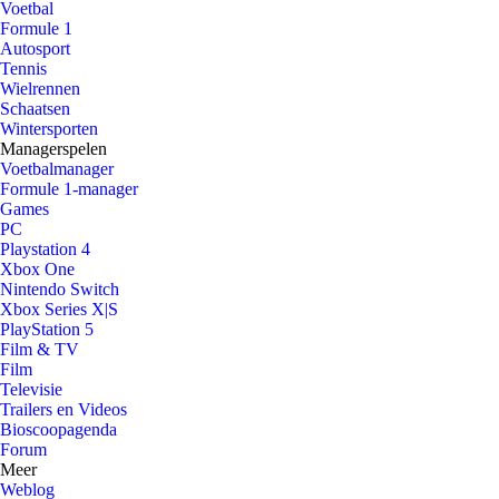
Voetbal
Formule 1
Autosport
Tennis
Wielrennen
Schaatsen
Wintersporten
Managerspelen
Voetbalmanager
Formule 1-manager
Games
PC
Playstation 4
Xbox One
Nintendo Switch
Xbox Series X|S
PlayStation 5
Film & TV
Film
Televisie
Trailers en Videos
Bioscoopagenda
Forum
Meer
Weblog