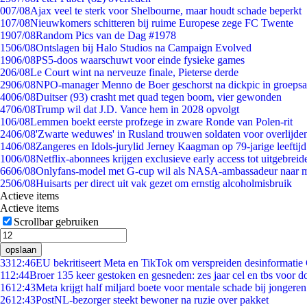
0
07/08
Ajax veel te sterk voor Shelbourne, maar houdt schade beperkt
1
07/08
Nieuwkomers schitteren bij ruime Europese zege FC Twente
19
07/08
Random Pics van de Dag #1978
15
06/08
Ontslagen bij Halo Studios na Campaign Evolved
19
06/08
PS5-doos waarschuwt voor einde fysieke games
2
06/08
Le Court wint na nerveuze finale, Pieterse derde
29
06/08
NPO-manager Menno de Boer geschorst na dickpic in groeps
40
06/08
Duitser (93) crasht met quad tegen boom, vier gewonden
47
06/08
Trump wil dat J.D. Vance hem in 2028 opvolgt
1
06/08
Lemmen boekt eerste profzege in zware Ronde van Polen-rit
24
06/08
'Zwarte weduwes' in Rusland trouwen soldaten voor overlijden
14
06/08
Zangeres en Idols-jurylid Jerney Kaagman op 79-jarige leeftij
10
06/08
Netflix-abonnees krijgen exclusieve early access tot uitgebreid
66
06/08
Onlyfans-model met G-cup wil als NASA-ambassadeur naar 
25
06/08
Huisarts per direct uit vak gezet om ernstig alcoholmisbruik
Actieve items
Actieve items
Scrollbar gebruiken
opslaan
33
12:46
EU bekritiseert Meta en TikTok om verspreiden desinformatie
1
12:44
Broer 135 keer gestoken en gesneden: zes jaar cel en tbs voor 
16
12:43
Meta krijgt half miljard boete voor mentale schade bij jongeren
26
12:43
PostNL-bezorger steekt bewoner na ruzie over pakket