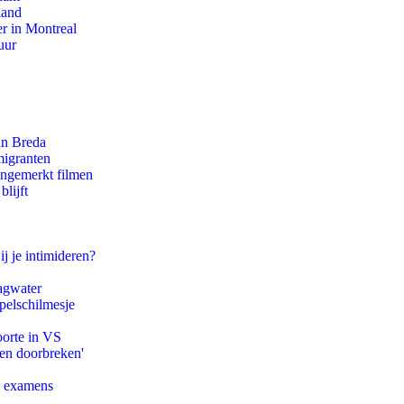
land
r in Montreal
uur
an Breda
migranten
ongemerkt filmen
lijft
ij je intimideren?
agwater
pelschilmesje
oorte in VS
pen doorbreken'
e examens