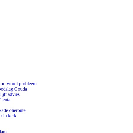
kort wordt probleem
doodslag Gouda
ijft advies
 Ceuta
kade olieroute
r in kerk
rdam