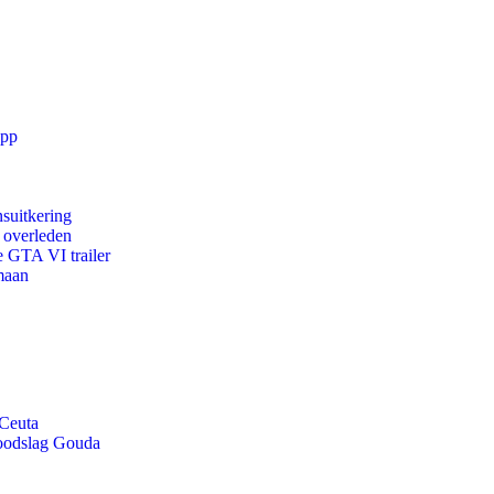
app
suitkering
d overleden
e GTA VI trailer
maan
 Ceuta
doodslag Gouda