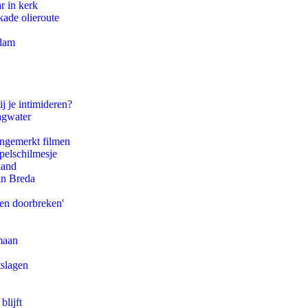
r in kerk
kade olieroute
rdam
j je intimideren?
agwater
ongemerkt filmen
pelschilmesje
land
an Breda
pen doorbreken'
maan
tslagen
blijft