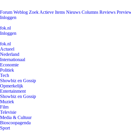
Forum
Weblog
Zoek
Actieve Items
Nieuws
Columns
Reviews
Previe
Inloggen
fok.nl
Inloggen
fok.nl
Actueel
Nederland
Internationaal
Economie
Politiek
Tech
Showbiz en Gossip
Opmerkelijk
Entertainment
Showbiz en Gossip
Muziek
Film
Televisie
Media & Cultuur
Bioscoopagenda
Sport