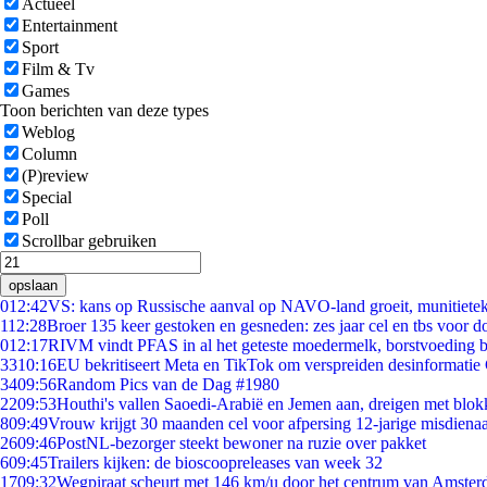
Actueel
Entertainment
Sport
Film & Tv
Games
Toon berichten van deze types
Weblog
Column
(P)review
Special
Poll
Scrollbar gebruiken
opslaan
0
12:42
VS: kans op Russische aanval op NAVO-land groeit, munitiete
1
12:28
Broer 135 keer gestoken en gesneden: zes jaar cel en tbs voor 
0
12:17
RIVM vindt PFAS in al het geteste moedermelk, borstvoeding bl
33
10:16
EU bekritiseert Meta en TikTok om verspreiden desinformatie
34
09:56
Random Pics van de Dag #1980
22
09:53
Houthi's vallen Saoedi-Arabië en Jemen aan, dreigen met blok
8
09:49
Vrouw krijgt 30 maanden cel voor afpersing 12-jarige misdienaa
26
09:46
PostNL-bezorger steekt bewoner na ruzie over pakket
6
09:45
Trailers kijken: de bioscoopreleases van week 32
17
09:32
Wegpiraat scheurt met 146 km/u door het centrum van Amste