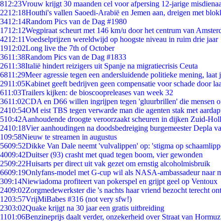
8
12:23
Vrouw krijgt 30 maanden cel voor afpersing 12-jarige misdienaa
22
12:18
Houthi's vallen Saoedi-Arabië en Jemen aan, dreigen met blok
34
12:14
Random Pics van de Dag #1980
17
12:12
Wegpiraat scheurt met 146 km/u door het centrum van Amste
42
12:11
Voedselprijzen wereldwijd op hoogste niveau in ruim drie jaar
19
12:02
Long live the 7th of October
36
11:38
Random Pics van de Dag #1833
26
11:38
Italië hindert reizigers uit Spanje na migratiecrisis Ceuta
68
11:29
Meer agressie tegen een andersluidende politieke mening, laat ji
29
11:05
Kabinet geeft bedrijven geen compensatie voor schade door la
6
11:03
Trailers kijken: de bioscoopreleases van week 32
36
11:02
CDA en D66 willen ingrijpen tegen 'gluurbrillen' die mensen 
24
10:54
OM eist TBS tegen verwarde man die agenten stak met aardap
5
10:42
Aanhoudende droogte veroorzaakt scheuren in dijken Zuid-Hol
24
10:18
Vier aanhoudingen na doodsbedreiging burgemeester Depla v
1
09:58
Nieuw te streamen in augustus
56
09:52
Dikke Van Dale neemt 'vulvalippen' op: 'stigma op schaamlip
40
09:42
Duitser (93) crasht met quad tegen boom, vier gewonden
25
09:22
Huisarts per direct uit vak gezet om ernstig alcoholmisbruik
66
09:19
Onlyfans-model met G-cup wil als NASA-ambassadeur naar 
3
09:14
Niewiadoma profiteert van pokerspel en grijpt geel op Ventoux
24
09:02
Zorgmedewerkster die 's nachts haar vriend bezocht terecht on
12
03:57
VrijMiBabes #316 (not very sfw!)
23
03:02
Quake krijgt na 30 jaar een gratis uitbreiding
11
01:06
Benzineprijs daalt verder, onzekerheid over Straat van Hormuz 