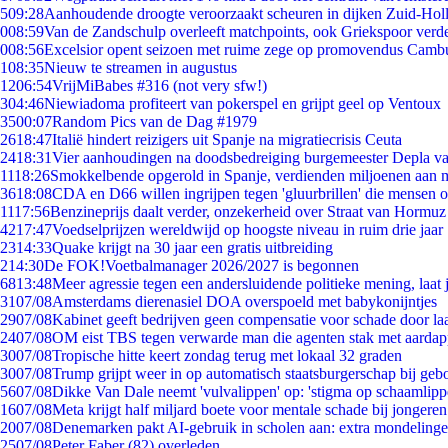
5
09:28
Aanhoudende droogte veroorzaakt scheuren in dijken Zuid-Hol
0
08:59
Van de Zandschulp overleeft matchpoints, ook Griekspoor verde
0
08:56
Excelsior opent seizoen met ruime zege op promovendus Camb
1
08:35
Nieuw te streamen in augustus
12
06:54
VrijMiBabes #316 (not very sfw!)
3
04:46
Niewiadoma profiteert van pokerspel en grijpt geel op Ventoux
35
00:07
Random Pics van de Dag #1979
26
18:47
Italië hindert reizigers uit Spanje na migratiecrisis Ceuta
24
18:31
Vier aanhoudingen na doodsbedreiging burgemeester Depla v
11
18:26
Smokkelbende opgerold in Spanje, verdienden miljoenen aan 
36
18:08
CDA en D66 willen ingrijpen tegen 'gluurbrillen' die mensen 
11
17:56
Benzineprijs daalt verder, onzekerheid over Straat van Hormuz b
42
17:47
Voedselprijzen wereldwijd op hoogste niveau in ruim drie jaar
23
14:33
Quake krijgt na 30 jaar een gratis uitbreiding
2
14:30
De FOK!Voetbalmanager 2026/2027 is begonnen
68
13:48
Meer agressie tegen een andersluidende politieke mening, laat j
31
07/08
Amsterdams dierenasiel DOA overspoeld met babykonijntjes
29
07/08
Kabinet geeft bedrijven geen compensatie voor schade door la
24
07/08
OM eist TBS tegen verwarde man die agenten stak met aardap
30
07/08
Tropische hitte keert zondag terug met lokaal 32 graden
30
07/08
Trump grijpt weer in op automatisch staatsburgerschap bij geb
56
07/08
Dikke Van Dale neemt 'vulvalippen' op: 'stigma op schaamlip
16
07/08
Meta krijgt half miljard boete voor mentale schade bij jongeren
20
07/08
Denemarken pakt AI-gebruik in scholen aan: extra mondeling
25
07/08
Peter Faber (82) overleden