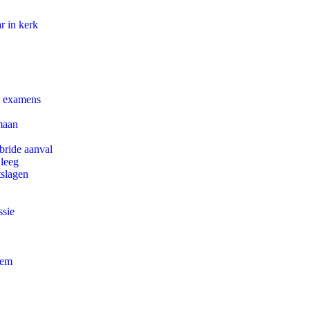
r in kerk
e examens
maan
bride aanval
 leeg
tslagen
ssie
eem