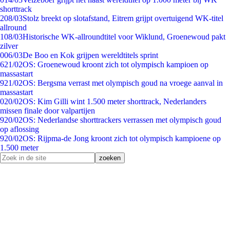
shorttrack
2
08/03
Stolz breekt op slotafstand, Eitrem grijpt overtuigend WK-titel
allround
1
08/03
Historische WK-allroundtitel voor Wiklund, Groenewoud pakt
zilver
0
06/03
De Boo en Kok grijpen wereldtitels sprint
6
21/02
OS: Groenewoud kroont zich tot olympisch kampioen op
massastart
9
21/02
OS: Bergsma verrast met olympisch goud na vroege aanval in
massastart
0
20/02
OS: Kim Gilli wint 1.500 meter shorttrack, Nederlanders
missen finale door valpartijen
9
20/02
OS: Nederlandse shorttrackers verrassen met olympisch goud
op aflossing
9
20/02
OS: Rijpma-de Jong kroont zich tot olympisch kampioene op
1.500 meter