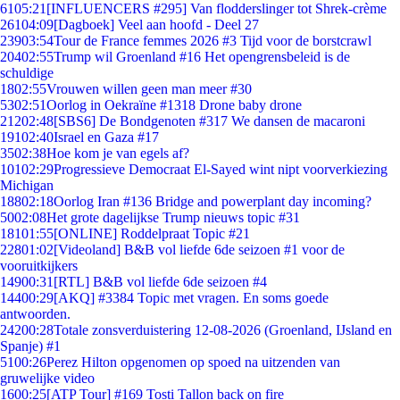
61
05:21
[INFLUENCERS #295] Van flodderslinger tot Shrek-crème
261
04:09
[Dagboek] Veel aan hoofd - Deel 27
239
03:54
Tour de France femmes 2026 #3 Tijd voor de borstcrawl
204
02:55
Trump wil Groenland #16 Het opengrensbeleid is de
schuldige
18
02:55
Vrouwen willen geen man meer #30
53
02:51
Oorlog in Oekraïne #1318 Drone baby drone
212
02:48
[SBS6] De Bondgenoten #317 We dansen de macaroni
191
02:40
Israel en Gaza #17
35
02:38
Hoe kom je van egels af?
101
02:29
Progressieve Democraat El-Sayed wint nipt voorverkiezing
Michigan
188
02:18
Oorlog Iran #136 Bridge and powerplant day incoming?
50
02:08
Het grote dagelijkse Trump nieuws topic #31
181
01:55
[ONLINE] Roddelpraat Topic #21
228
01:02
[Videoland] B&B vol liefde 6de seizoen #1 voor de
vooruitkijkers
149
00:31
[RTL] B&B vol liefde 6de seizoen #4
144
00:29
[AKQ] #3384 Topic met vragen. En soms goede
antwoorden.
242
00:28
Totale zonsverduistering 12-08-2026 (Groenland, IJsland en
Spanje) #1
51
00:26
Perez Hilton opgenomen op spoed na uitzenden van
gruwelijke video
16
00:25
[ATP Tour] #169 Tosti Tallon back on fire