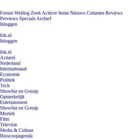
Forum
Weblog
Zoek
Actieve Items
Nieuws
Columns
Reviews
Previews
Specials
Archief
Inloggen
fok.nl
Inloggen
fok.nl
Actueel
Nederland
Internationaal
Economie
Politiek
Tech
Showbiz en Gossip
Opmerkelijk
Entertainment
Showbiz en Gossip
Muziek
Film
Televisie
Media & Cultuur
Bioscoopagenda