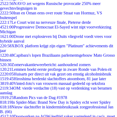
25
22:56
NAVO zet wegens Russische provocatie 250% meer
gevechtsvliegtuigen in
22
22:50
Iran en Oman eens over route Straat van Hormuz, VS
buitenspel
2
22:17
Le Court wint na nerveuze finale, Pieterse derde
45
21:00
Progressieve Democraat El-Sayed wint nipt voorverkiezing
Michigan
16
21:00
Drone met explosieven bij Duits vliegveld voedt vrees voor
hybride aanval
2
20:58
XBOX platform krijgt zijn eigen "Platinum" achievements dit
jaar
12
20:48
Capibara's lopen Braziliaans parlementsgebouw Mato Grosso
binnen
5
20:30
Zomervakantieweerbericht: aanhoudend zomers
1
20:21
Lemmen boekt eerste profzege in zware Ronde van Polen-rit
22
20:05
Huisarts per direct uit vak gezet om ernstig alcoholmisbruik
15
19:45
Hiroshima herdenkt slachtoffers atoombom, 81 jaar later
38
19:40
Vinted-foto's van vrouwen massaal gedeeld op seksfora
21
19:34
OM: vierde verdachte (18) vast op verdenking van beramen
aanslag
19
19:25
Random Pics van de Dag #1978
8
18:19
In Spider-Man: Brand New Day is Spidey echt weer Spidey
6
18:18
Nieuw slachtoffer in kindermisbruikzaak zorgprofessional Jan
B. (66)
45
17:10
Doorwerken na AOW-leeftijd vaker vastgelegd in cao's, moet