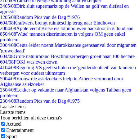
21
05/08
Tanken in België wordt nóg aantrekkelijker
34
05/08
Dirk sluit supermarkt op de Wallen na golf van diefstal en
agressie
12
05/08
Random Pics van de Dag #1976
6
04/08
Kraftwerk brengt ruimteschip terug naar Eindhoven
20
04/08
Apple vecht Britse eis tot inbouwen backdoor in iCloud aan
85
04/08
'Witte' mannen discrimineren is volgens OM geen enkel
probleem
30
04/08
Ceuta-leider noemt Marokkaanse grensaanval door migranten
'gruweldaad'
6
04/08
Grote natuurbrand Boschhuizerbergen groeit naar 100 hectare
6
04/08
FOK! was even down
41
04/08
Regering VS geeft scholen die 'genderidentiteit' van kinderen
verbergen voor ouders ultimatum
59
04/08
Vrouw die asielzoekers hielp in Athene vermoord door
Afghaanse asielzoeker
25
04/08
Lekker op vakantie naar Afghanistan volgens Taliban geen
probleem
23
04/08
Random Pics van de Dag #1975
Laatste items
Laatste items
Toon berichten uit deze thema's
Actueel
Entertainment
Sport