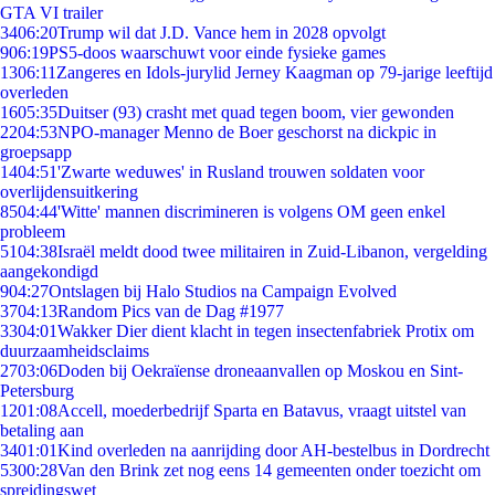
GTA VI trailer
34
06:20
Trump wil dat J.D. Vance hem in 2028 opvolgt
9
06:19
PS5-doos waarschuwt voor einde fysieke games
13
06:11
Zangeres en Idols-jurylid Jerney Kaagman op 79-jarige leeftijd
overleden
16
05:35
Duitser (93) crasht met quad tegen boom, vier gewonden
22
04:53
NPO-manager Menno de Boer geschorst na dickpic in
groepsapp
14
04:51
'Zwarte weduwes' in Rusland trouwen soldaten voor
overlijdensuitkering
85
04:44
'Witte' mannen discrimineren is volgens OM geen enkel
probleem
51
04:38
Israël meldt dood twee militairen in Zuid-Libanon, vergelding
aangekondigd
9
04:27
Ontslagen bij Halo Studios na Campaign Evolved
37
04:13
Random Pics van de Dag #1977
33
04:01
Wakker Dier dient klacht in tegen insectenfabriek Protix om
duurzaamheidsclaims
27
03:06
Doden bij Oekraïense droneaanvallen op Moskou en Sint-
Petersburg
12
01:08
Accell, moederbedrijf Sparta en Batavus, vraagt uitstel van
betaling aan
34
01:01
Kind overleden na aanrijding door AH-bestelbus in Dordrecht
53
00:28
Van den Brink zet nog eens 14 gemeenten onder toezicht om
spreidingswet