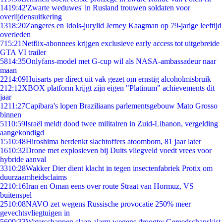
14
19:42
'Zwarte weduwes' in Rusland trouwen soldaten voor
overlijdensuitkering
13
18:20
Zangeres en Idols-jurylid Jerney Kaagman op 79-jarige leeftijd
overleden
7
15:21
Netflix-abonnees krijgen exclusieve early access tot uitgebreide
GTA VI trailer
58
14:35
Onlyfans-model met G-cup wil als NASA-ambassadeur naar
maan
22
14:09
Huisarts per direct uit vak gezet om ernstig alcoholmisbruik
2
12:12
XBOX platform krijgt zijn eigen "Platinum" achievements dit
jaar
12
11:27
Capibara's lopen Braziliaans parlementsgebouw Mato Grosso
binnen
51
10:59
Israël meldt dood twee militairen in Zuid-Libanon, vergelding
aangekondigd
15
10:48
Hiroshima herdenkt slachtoffers atoombom, 81 jaar later
16
10:32
Drone met explosieven bij Duits vliegveld voedt vrees voor
hybride aanval
33
10:28
Wakker Dier dient klacht in tegen insectenfabriek Protix om
duurzaamheidsclaims
22
10:16
Iran en Oman eens over route Straat van Hormuz, VS
buitenspel
25
10:08
NAVO zet wegens Russische provocatie 250% meer
gevechtsvliegtuigen in
56
09:33
Waterschappen slaan alarm wegens droogte: Gereedschapskist