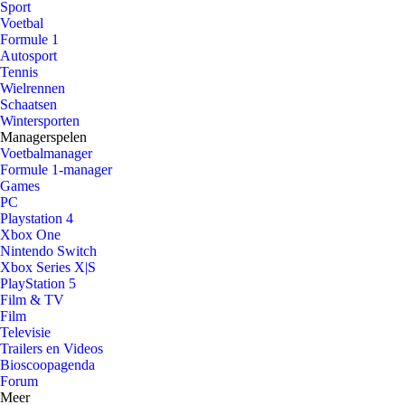
Sport
Voetbal
Formule 1
Autosport
Tennis
Wielrennen
Schaatsen
Wintersporten
Managerspelen
Voetbalmanager
Formule 1-manager
Games
PC
Playstation 4
Xbox One
Nintendo Switch
Xbox Series X|S
PlayStation 5
Film & TV
Film
Televisie
Trailers en Videos
Bioscoopagenda
Forum
Meer