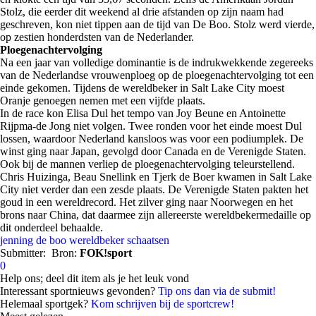
Stolz, die eerder dit weekend al drie afstanden op zijn naam had
geschreven, kon niet tippen aan de tijd van De Boo. Stolz werd vierde,
op zestien honderdsten van de Nederlander.
Ploegenachtervolging
Na een jaar van volledige dominantie is de indrukwekkende zegereeks
van de Nederlandse vrouwenploeg op de ploegenachtervolging tot een
einde gekomen. Tijdens de wereldbeker in Salt Lake City moest
Oranje genoegen nemen met een vijfde plaats.
In de race kon Elisa Dul het tempo van Joy Beune en Antoinette
Rijpma-de Jong niet volgen. Twee ronden voor het einde moest Dul
lossen, waardoor Nederland kansloos was voor een podiumplek. De
winst ging naar Japan, gevolgd door Canada en de Verenigde Staten.
Ook bij de mannen verliep de ploegenachtervolging teleurstellend.
Chris Huizinga, Beau Snellink en Tjerk de Boer kwamen in Salt Lake
City niet verder dan een zesde plaats. De Verenigde Staten pakten het
goud in een wereldrecord. Het zilver ging naar Noorwegen en het
brons naar China, dat daarmee zijn allereerste wereldbekermedaille op
dit onderdeel behaalde.
jenning de boo
wereldbeker schaatsen
Submitter:
Bron:
FOK!sport
0
Help ons; deel dit item als je het leuk vond
Interessant sportnieuws gevonden?
Tip ons dan via de submit!
Helemaal sportgek?
Kom schrijven bij de sportcrew!