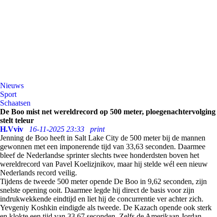
Nieuws
Sport
Schaatsen
De Boo mist net wereldrecord op 500 meter, ploegenachtervolging
stelt teleur
H.Vviv
16-11-2025 23:33
print
Jenning de Boo heeft in Salt Lake City de 500 meter bij de mannen
gewonnen met een imponerende tijd van 33,63 seconden. Daarmee
bleef de Nederlandse sprinter slechts twee honderdsten boven het
wereldrecord van Pavel Koelizjnikov, maar hij stelde wél een nieuw
Nederlands record veilig.
Tijdens de tweede 500 meter opende De Boo in 9,62 seconden, zijn
snelste opening ooit. Daarmee legde hij direct de basis voor zijn
indrukwekkende eindtijd en liet hij de concurrentie ver achter zich.
Yevgeniy Koshkin eindigde als tweede. De Kazach opende ook sterk
en klokte een tijd van 33,67 seconden. Zelfs de Amerikaan Jordan