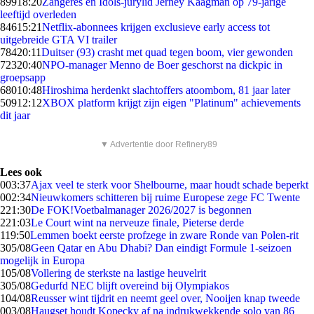
899
18:20
Zangeres en Idols-jurylid Jerney Kaagman op 79-jarige
leeftijd overleden
846
15:21
Netflix-abonnees krijgen exclusieve early access tot
uitgebreide GTA VI trailer
784
20:11
Duitser (93) crasht met quad tegen boom, vier gewonden
723
20:40
NPO-manager Menno de Boer geschorst na dickpic in
groepsapp
680
10:48
Hiroshima herdenkt slachtoffers atoombom, 81 jaar later
509
12:12
XBOX platform krijgt zijn eigen "Platinum" achievements
dit jaar
▼ Advertentie door Refinery89
Lees ook
0
03:37
Ajax veel te sterk voor Shelbourne, maar houdt schade beperkt
0
02:34
Nieuwkomers schitteren bij ruime Europese zege FC Twente
2
21:30
De FOK!Voetbalmanager 2026/2027 is begonnen
2
21:03
Le Court wint na nerveuze finale, Pieterse derde
1
19:50
Lemmen boekt eerste profzege in zware Ronde van Polen-rit
3
05/08
Geen Qatar en Abu Dhabi? Dan eindigt Formule 1-seizoen
mogelijk in Europa
1
05/08
Vollering de sterkste na lastige heuvelrit
3
05/08
Gedurfd NEC blijft overeind bij Olympiakos
1
04/08
Reusser wint tijdrit en neemt geel over, Nooijen knap tweede
0
03/08
Haugset houdt Kopecky af na indrukwekkende solo van 86