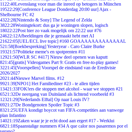
11
22:40
Levenslang voor man die inreed op betogers in München
195
22:29
[Conference League Donderdag 20:00 uur] Ajax -
Shelbourne FC #2
43
22:28
[Nintendo & Sony] The Legend of Zelda
38
22:28
Woningtekort: dus ga je woningen slopen, logisch
180
22:22
Post hier zo vaak mogelijk om 22:22 uur #76
246
22:12
Afbeeldingen die je gemaakt hebt met AI
216
22:05
[UEL/ECL live topic] #160 GOAAAAAAAAAAAAAL
5
21:58
[Boekbespreking] Yesteryear - Caro Claire Burke
193
21:57
Politieke meme's en spotprenten #11
129
21:50
[WLR SC #417] Nieuw deel openen was kaputt
8
21:45
[gratis] Videogames Part 9: Gratis en free-to-play games!
32
21:45
[Voorspellen] Voorspel de eindstand van de Eredivisie
2026/2027
20
21:44
Nieuwe Marvel films. #12
99
21:39
[NPO1] Het Familiediner #23 - te allen tijden
134
21:33
FOK!ers die stoppen met alcohol - waar we stoppen #21
65
21:32
De neergang van Duitsland als lichtend voorbeeld #3
123
21:29
[Nederlands Elftal] Op naar Louis IV?
69
21:27
De Bondgenoten Spoiler Topic #3
83
21:25
UEFA kondigt boycot van FIFA-competities aan vanwege
plan Infantino
140
21:19
Zaken waar je je echt dood aan ergert #17 - Werklui
68
21:18
Spaanstalige nummers #34 A que calor nos pasaremos por el
verano?