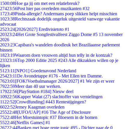
15
00:08
Hoe ga jij om met een relatiebreuk?
274
23:56
Post hier pas overleden muzikanten #32
17
23:49
Pinda-allergie? Andermans poep slikken helpt misschien
10
23:38
Rechtszaak dodelijk ongeluk uitgesteld vanwege vakantie
advocaat
25
23:24
[2026/2027] Eredivisietoto #1
203
23:24
Het Grote Songfestivalfeest Ziggo Dome #5 13 november
2026
20
23:23
Capibara's wandelen doodleuk het Braziliaanse parlement
binnen
18
23:19
Waarom doen vrouwen altijd hun telly in de kontzak?
233
23:16
Top 2000 Editie 2025 #243 Alle dikzakken willen op je
lijken
51
23:11
[NPO1] Goedenavond Nederland
254
23:11
De Avondetappe #176 - Met Ellen ten Damme.
76
23:01
[FOK!Voetbalmanager 2026/2027] #1 We zijn er weer
79
22:59
Meer dan 40 uur werken.
179
22:56
[PlayStation #184] Nieuw deel
109
22:56
Kapper Walat (27) slachtoffer van vernielingen
11
22:52
[Crowdfunding] #443 Rentestijgingen?
60
22:52
Jerney Kaagman overleden
255
22:48
[UFO/UAP] #16 The Age of Disclosure
75
22:48
Het Moestuintopic #37 Bloesem in de bomen
55
22:46
[Netflix Games] #1
267
22:44
Banken met hoge rente topic #95 - Dichter naar de 0