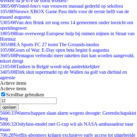
werken na je 67e de norm worden?
38
05/08
Vinted-foto's van vrouwen massaal gedeeld op seksfora
1
05/08
Nieuwe XBOX Game Pass titels voor de eerste helft van de
maand augustus
53
05/08
Van den Brink zet nog eens 14 gemeenten onder toezicht om
spreidingswet
18
05/08
Iran overweegt Europese hulp bij ruimen mijnen in Straat van
Hormuz
3
05/08
EA Sports FC 27 toont The Grounds-modus
1
05/08
Gears of War: E-Day open beta begint 6 augustus
36
05/08
Pentagon verbruikt meer raketten dan kan worden aangevuld,
tekort dreigt
21
05/08
Tanken in België wordt nóg aantrekkelijker
34
05/08
Dirk sluit supermarkt op de Wallen na golf van diefstal en
agressie
Actieve items
Actieve items
Scrollbar gebruiken
opslaan
56
06:33
Waterschappen slaan alarm wegens droogte: Gereedschapskist
leeg
58
06:32
Onlyfans-model met G-cup wil als NASA-ambassadeur naar
maan
7
06:28
Netflix-abonnees krijgen exclusieve early access tot uitgebreide