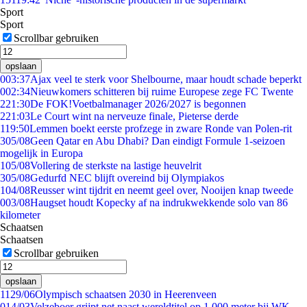
Sport
Sport
Scrollbar gebruiken
opslaan
0
03:37
Ajax veel te sterk voor Shelbourne, maar houdt schade beperkt
0
02:34
Nieuwkomers schitteren bij ruime Europese zege FC Twente
2
21:30
De FOK!Voetbalmanager 2026/2027 is begonnen
2
21:03
Le Court wint na nerveuze finale, Pieterse derde
1
19:50
Lemmen boekt eerste profzege in zware Ronde van Polen-rit
3
05/08
Geen Qatar en Abu Dhabi? Dan eindigt Formule 1-seizoen
mogelijk in Europa
1
05/08
Vollering de sterkste na lastige heuvelrit
3
05/08
Gedurfd NEC blijft overeind bij Olympiakos
1
04/08
Reusser wint tijdrit en neemt geel over, Nooijen knap tweede
0
03/08
Haugset houdt Kopecky af na indrukwekkende solo van 86
kilometer
Schaatsen
Schaatsen
Scrollbar gebruiken
opslaan
11
29/06
Olympisch schaatsen 2030 in Heerenveen
0
14/03
Velzeboer grijpt net naast wereldtitel op 1.000 meter bij WK