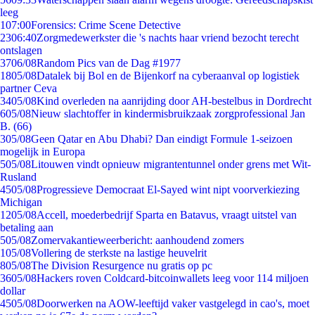
leeg
1
07:00
Forensics: Crime Scene Detective
23
06:40
Zorgmedewerkster die 's nachts haar vriend bezocht terecht
ontslagen
37
06/08
Random Pics van de Dag #1977
18
05/08
Datalek bij Bol en de Bijenkorf na cyberaanval op logistiek
partner Ceva
34
05/08
Kind overleden na aanrijding door AH-bestelbus in Dordrecht
6
05/08
Nieuw slachtoffer in kindermisbruikzaak zorgprofessional Jan
B. (66)
3
05/08
Geen Qatar en Abu Dhabi? Dan eindigt Formule 1-seizoen
mogelijk in Europa
5
05/08
Litouwen vindt opnieuw migrantentunnel onder grens met Wit-
Rusland
45
05/08
Progressieve Democraat El-Sayed wint nipt voorverkiezing
Michigan
12
05/08
Accell, moederbedrijf Sparta en Batavus, vraagt uitstel van
betaling aan
5
05/08
Zomervakantieweerbericht: aanhoudend zomers
1
05/08
Vollering de sterkste na lastige heuvelrit
8
05/08
The Division Resurgence nu gratis op pc
36
05/08
Hackers roven Coldcard-bitcoinwallets leeg voor 114 miljoen
dollar
45
05/08
Doorwerken na AOW-leeftijd vaker vastgelegd in cao's, moet