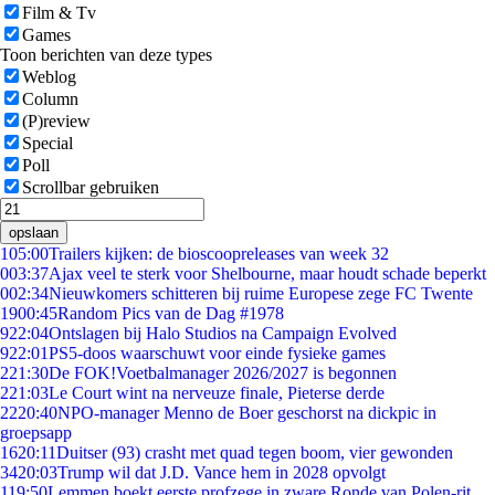
Film & Tv
Games
Toon berichten van deze types
Weblog
Column
(P)review
Special
Poll
Scrollbar gebruiken
opslaan
1
05:00
Trailers kijken: de bioscoopreleases van week 32
0
03:37
Ajax veel te sterk voor Shelbourne, maar houdt schade beperkt
0
02:34
Nieuwkomers schitteren bij ruime Europese zege FC Twente
19
00:45
Random Pics van de Dag #1978
9
22:04
Ontslagen bij Halo Studios na Campaign Evolved
9
22:01
PS5-doos waarschuwt voor einde fysieke games
2
21:30
De FOK!Voetbalmanager 2026/2027 is begonnen
2
21:03
Le Court wint na nerveuze finale, Pieterse derde
22
20:40
NPO-manager Menno de Boer geschorst na dickpic in
groepsapp
16
20:11
Duitser (93) crasht met quad tegen boom, vier gewonden
34
20:03
Trump wil dat J.D. Vance hem in 2028 opvolgt
1
19:50
Lemmen boekt eerste profzege in zware Ronde van Polen-rit