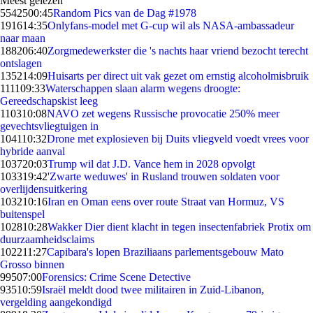
Meest gelezen
55425
00:45
Random Pics van de Dag #1978
1916
14:35
Onlyfans-model met G-cup wil als NASA-ambassadeur
naar maan
1882
06:40
Zorgmedewerkster die 's nachts haar vriend bezocht terecht
ontslagen
1352
14:09
Huisarts per direct uit vak gezet om ernstig alcoholmisbruik
1111
09:33
Waterschappen slaan alarm wegens droogte:
Gereedschapskist leeg
1103
10:08
NAVO zet wegens Russische provocatie 250% meer
gevechtsvliegtuigen in
1041
10:32
Drone met explosieven bij Duits vliegveld voedt vrees voor
hybride aanval
1037
20:03
Trump wil dat J.D. Vance hem in 2028 opvolgt
1033
19:42
'Zwarte weduwes' in Rusland trouwen soldaten voor
overlijdensuitkering
1032
10:16
Iran en Oman eens over route Straat van Hormuz, VS
buitenspel
1028
10:28
Wakker Dier dient klacht in tegen insectenfabriek Protix om
duurzaamheidsclaims
1022
11:27
Capibara's lopen Braziliaans parlementsgebouw Mato
Grosso binnen
995
07:00
Forensics: Crime Scene Detective
935
10:59
Israël meldt dood twee militairen in Zuid-Libanon,
vergelding aangekondigd