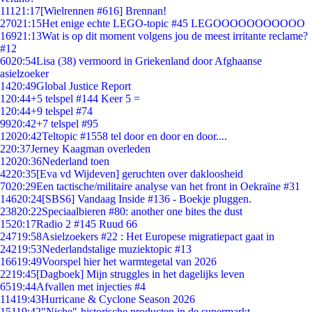
111
21:17
[Wielrennen #616] Brennan!
270
21:15
Het enige echte LEGO-topic #45 LEGOOOOOOOOOOO
169
21:13
Wat is op dit moment volgens jou de meest irritante reclame?
#12
60
20:54
Lisa (38) vermoord in Griekenland door Afghaanse
asielzoeker
14
20:49
Global Justice Report
1
20:44
+5 telspel #144 Keer 5 =
1
20:44
+9 telspel #74
99
20:42
+7 telspel #95
120
20:42
Teltopic #1558 tel door en door en door....
2
20:37
Jerney Kaagman overleden
120
20:36
Nederland toen
42
20:35
[Eva vd Wijdeven] geruchten over dakloosheid
70
20:29
Een tactische/militaire analyse van het front in Oekraïne #31
146
20:24
[SBS6] Vandaag Inside #136 - Boekje pluggen.
238
20:22
Speciaalbieren #80: another one bites the dust
15
20:17
Radio 2 #145 Ruud 66
247
19:58
Asielzoekers #22 : Het Europese migratiepact gaat in
242
19:53
Nederlandstalige muziektopic #13
166
19:49
Voorspel hier het warmtegetal van 2026
22
19:45
[Dagboek] Mijn struggles in het dagelijks leven
65
19:44
Afvallen met injecties #4
114
19:43
Hurricane & Cyclone Season 2026
151
19:42
"Niche"-historische producten in de supermarkt