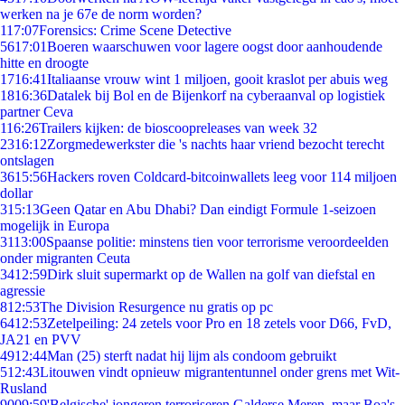
werken na je 67e de norm worden?
1
17:07
Forensics: Crime Scene Detective
56
17:01
Boeren waarschuwen voor lagere oogst door aanhoudende
hitte en droogte
17
16:41
Italiaanse vrouw wint 1 miljoen, gooit kraslot per abuis weg
18
16:36
Datalek bij Bol en de Bijenkorf na cyberaanval op logistiek
partner Ceva
1
16:26
Trailers kijken: de bioscoopreleases van week 32
23
16:12
Zorgmedewerkster die 's nachts haar vriend bezocht terecht
ontslagen
36
15:56
Hackers roven Coldcard-bitcoinwallets leeg voor 114 miljoen
dollar
3
15:13
Geen Qatar en Abu Dhabi? Dan eindigt Formule 1-seizoen
mogelijk in Europa
31
13:00
Spaanse politie: minstens tien voor terrorisme veroordeelden
onder migranten Ceuta
34
12:59
Dirk sluit supermarkt op de Wallen na golf van diefstal en
agressie
8
12:53
The Division Resurgence nu gratis op pc
64
12:53
Zetelpeiling: 24 zetels voor Pro en 18 zetels voor D66, FvD,
JA21 en PVV
49
12:44
Man (25) sterft nadat hij lijm als condoom gebruikt
5
12:43
Litouwen vindt opnieuw migrantentunnel onder grens met Wit-
Rusland
90
09:59
'Belgische' jongeren terroriseren Galderse Meren, maar Boa's