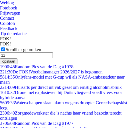
Weblog
Fotoboek
Prijsvragen
Contact
Colofon
Feedback
Tip de redactie
FOK!
FOK!
Scrollbar gebruiken
opslaan
19
00:45
Random Pics van de Dag #1978
2
21:30
De FOK!Voetbalmanager 2026/2027 is begonnen
58
14:35
Onlyfans-model met G-cup wil als NASA-ambassadeur naar
maan
22
14:09
Huisarts per direct uit vak gezet om ernstig alcoholmisbruik
16
10:32
Drone met explosieven bij Duits vliegveld voedt vrees voor
hybride aanval
56
09:33
Waterschappen slaan alarm wegens droogte: Gereedschapskist
leeg
23
06:40
Zorgmedewerkster die 's nachts haar vriend bezocht terecht
ontslagen
37
06/08
Random Pics van de Dag #1977