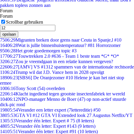
pakken topless zonnen aan
Forum
Forum
Scrollbar gebruiken
opslaan
75
06:29
Migranten breken door grens naar Ceuta in Spanje,l #10
164
06:28
Wat is jullie binnenhuistemperatuur? #81 Horrorzomer
95
06:28
Het grote goedemorgen topic #3
177
06:27
Touwtrekken 2.0 #636 - Team 1 beste team *G* *O*
32
06:27
Zou je vreemdgaan in een relatie kunnen vergeven?
226
06:27
[AMV] VS #1312 spammers van de internationale rechtsorde
11
06:24
Trump wil dat J.D. Vance hem in 2028 opvolgt
189
06:23
[SBS6] De Oranjezomer #10 Helene je kan het niet stop
ermee
10
06:16
Tony Scott (54) overleden
22
06:14
Klacht ingediend tegen grootste insectenfabriek ter wereld
104
06:12
NPO-manager Menno de Boer (47) op non-actief stuurde
dick-pic rond
198
05:54
Verander een letter expert (7lettereditie) #50
38
05:53
GTA VI #12 GTA VI Extended look 27 Augustus Netflix/YT
13
05:53
Verander één letter. Expert # 75 (8 letters)
48
05:52
Verander één letter: Expert #143 (9 letters)
141
05:51
Verander één letter: Expert #91 (10 letters)