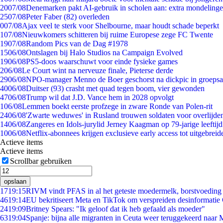
20
07/08
Denemarken pakt AI-gebruik in scholen aan: extra mondeling
25
07/08
Peter Faber (82) overleden
0
07/08
Ajax veel te sterk voor Shelbourne, maar houdt schade beperkt
1
07/08
Nieuwkomers schitteren bij ruime Europese zege FC Twente
19
07/08
Random Pics van de Dag #1978
15
06/08
Ontslagen bij Halo Studios na Campaign Evolved
19
06/08
PS5-doos waarschuwt voor einde fysieke games
2
06/08
Le Court wint na nerveuze finale, Pieterse derde
29
06/08
NPO-manager Menno de Boer geschorst na dickpic in groeps
40
06/08
Duitser (93) crasht met quad tegen boom, vier gewonden
47
06/08
Trump wil dat J.D. Vance hem in 2028 opvolgt
1
06/08
Lemmen boekt eerste profzege in zware Ronde van Polen-rit
24
06/08
'Zwarte weduwes' in Rusland trouwen soldaten voor overlijden
14
06/08
Zangeres en Idols-jurylid Jerney Kaagman op 79-jarige leeftij
10
06/08
Netflix-abonnees krijgen exclusieve early access tot uitgebreid
Actieve items
Actieve items
Scrollbar gebruiken
opslaan
17
19:15
RIVM vindt PFAS in al het geteste moedermelk, borstvoeding b
46
19:14
EU bekritiseert Meta en TikTok om verspreiden desinformatie
24
19:09
Britney Spears: "Ik geloof dat ik heb gefaald als moeder"
63
19:04
Spanje: bijna alle migranten in Ceuta weer teruggekeerd naar