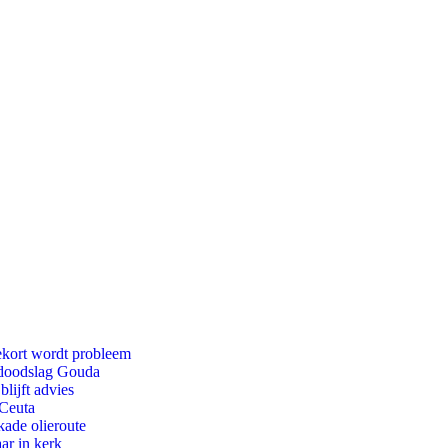
ekort wordt probleem
r doodslag Gouda
lijft advies
 Ceuta
kade olieroute
ar in kerk