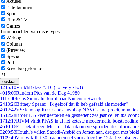
Actueel
Entertainment
Sport
Film & Tv
Games
Toon berichten van deze types
Weblog
Column
(P)review
Special
Poll
Scrollbar gebruiken
opslaan
12
15:10
VrijMiBabes #316 (not very sfw!)
40
15:09
Random Pics van de Dag #1980
11
15:00
Jesus Simulator komt naar Nintendo Switch
24
13:26
Britney Spears: "Ik geloof dat ik heb gefaald als moeder"
40
12:42
VS: kans op Russische aanval op NAVO-land groeit, munitiet
15
12:28
Broer 135 keer gestoken en gesneden: zes jaar cel en tbs voo
17
12:17
RIVM vindt PFAS in al het geteste moedermelk, borstvoeding b
46
10:16
EU bekritiseert Meta en TikTok om verspreiden desinformatie
32
09:53
Houthi's vallen Saoedi-Arabië en Jemen aan, dreigen met blok
11
09:49
Vrouw krijgt 30 maanden cel voor afpersing 12-jarige misdiena