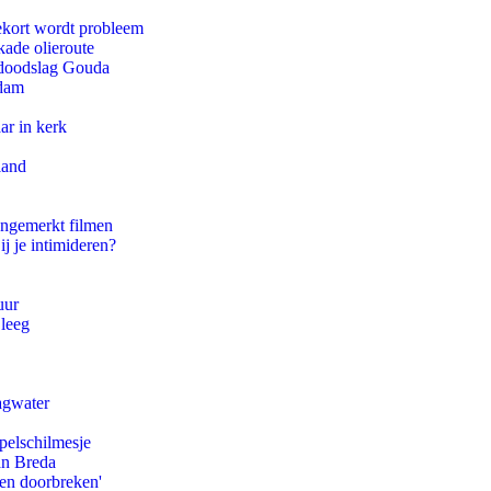
ekort wordt probleem
kade olieroute
r doodslag Gouda
rdam
ar in kerk
land
ongemerkt filmen
ij je intimideren?
uur
 leeg
agwater
pelschilmesje
an Breda
pen doorbreken'