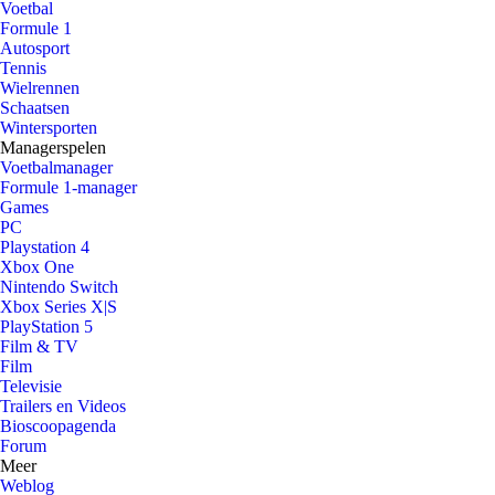
Voetbal
Formule 1
Autosport
Tennis
Wielrennen
Schaatsen
Wintersporten
Managerspelen
Voetbalmanager
Formule 1-manager
Games
PC
Playstation 4
Xbox One
Nintendo Switch
Xbox Series X|S
PlayStation 5
Film & TV
Film
Televisie
Trailers en Videos
Bioscoopagenda
Forum
Meer
Weblog