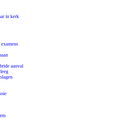
ar in kerk
e examens
maan
bride aanval
 leeg
tslagen
ssie
eem