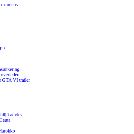
e examens
app
suitkering
d overleden
e GTA VI trailer
lijft advies
 Ceuta
 Marokko