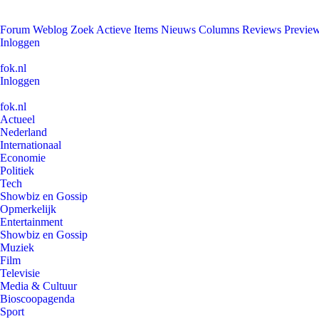
Forum
Weblog
Zoek
Actieve Items
Nieuws
Columns
Reviews
Previe
Inloggen
fok.nl
Inloggen
fok.nl
Actueel
Nederland
Internationaal
Economie
Politiek
Tech
Showbiz en Gossip
Opmerkelijk
Entertainment
Showbiz en Gossip
Muziek
Film
Televisie
Media & Cultuur
Bioscoopagenda
Sport