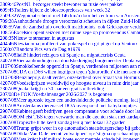
38
09:46
PostNL-bezorger steekt bewoner na ruzie over pakket
6
09:45
Trailers kijken: de bioscoopreleases van week 32
25
09:32
Wegpiraat scheurt met 146 km/u door het centrum van Amste
7
09:28
Aanhoudende droogte veroorzaakt scheuren in dijken Zuid-Hol
0
08:59
Van de Zandschulp overleeft matchpoints, ook Griekspoor verde
1
08:56
Excelsior opent seizoen met ruime zege op promovendus Camb
2
08:35
Nieuw te streamen in augustus
4
04:46
Niewiadoma profiteert van pokerspel en grijpt geel op Ventoux
35
00:07
Random Pics van de Dag #1979
27
07/08
Italië hindert reizigers uit Spanje na migratiecrisis Ceuta
24
07/08
Vier aanhoudingen na doodsbedreiging burgemeester Depla v
11
07/08
Smokkelbende opgerold in Spanje, verdienden miljoenen aan 
37
07/08
CDA en D66 willen ingrijpen tegen 'gluurbrillen' die mensen 
11
07/08
Benzineprijs daalt verder, onzekerheid over Straat van Hormuz 
42
07/08
Voedselprijzen wereldwijd op hoogste niveau in ruim drie jaar
23
07/08
Quake krijgt na 30 jaar een gratis uitbreiding
2
07/08
De FOK!Voetbalmanager 2026/2027 is begonnen
69
07/08
Meer agressie tegen een andersluidende politieke mening, laat j
31
07/08
Amsterdams dierenasiel DOA overspoeld met babykonijntjes
29
07/08
Kabinet geeft bedrijven geen compensatie voor schade door la
24
07/08
OM eist TBS tegen verwarde man die agenten stak met aardap
30
07/08
Tropische hitte keert zondag terug met lokaal 32 graden
30
07/08
Trump grijpt weer in op automatisch staatsburgerschap bij geb
56
07/08
Dikke Van Dale neemt 'vulvalippen' op: 'stigma op schaamlip
16
07/08
Meta krijgt half miljard boete voor mentale schade bij jongeren