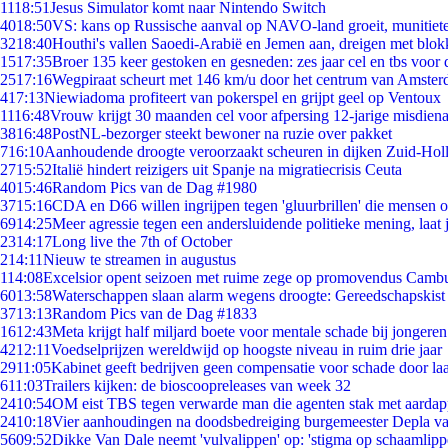
11
18:51
Jesus Simulator komt naar Nintendo Switch
40
18:50
VS: kans op Russische aanval op NAVO-land groeit, munitiet
32
18:40
Houthi's vallen Saoedi-Arabië en Jemen aan, dreigen met blok
15
17:35
Broer 135 keer gestoken en gesneden: zes jaar cel en tbs voo
25
17:16
Wegpiraat scheurt met 146 km/u door het centrum van Amste
4
17:13
Niewiadoma profiteert van pokerspel en grijpt geel op Ventoux
11
16:48
Vrouw krijgt 30 maanden cel voor afpersing 12-jarige misdiena
38
16:48
PostNL-bezorger steekt bewoner na ruzie over pakket
7
16:10
Aanhoudende droogte veroorzaakt scheuren in dijken Zuid-Hol
27
15:52
Italië hindert reizigers uit Spanje na migratiecrisis Ceuta
40
15:46
Random Pics van de Dag #1980
37
15:16
CDA en D66 willen ingrijpen tegen 'gluurbrillen' die mensen 
69
14:25
Meer agressie tegen een andersluidende politieke mening, laat j
23
14:17
Long live the 7th of October
2
14:11
Nieuw te streamen in augustus
1
14:08
Excelsior opent seizoen met ruime zege op promovendus Camb
60
13:58
Waterschappen slaan alarm wegens droogte: Gereedschapskist
37
13:13
Random Pics van de Dag #1833
16
12:43
Meta krijgt half miljard boete voor mentale schade bij jongeren
42
12:11
Voedselprijzen wereldwijd op hoogste niveau in ruim drie jaar
29
11:05
Kabinet geeft bedrijven geen compensatie voor schade door la
6
11:03
Trailers kijken: de bioscoopreleases van week 32
24
10:54
OM eist TBS tegen verwarde man die agenten stak met aardap
24
10:18
Vier aanhoudingen na doodsbedreiging burgemeester Depla v
56
09:52
Dikke Van Dale neemt 'vulvalippen' op: 'stigma op schaamlip