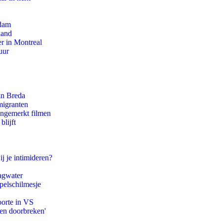
rdam
land
r in Montreal
uur
an Breda
migranten
ongemerkt filmen
blijft
ij je intimideren?
agwater
pelschilmesje
oorte in VS
pen doorbreken'