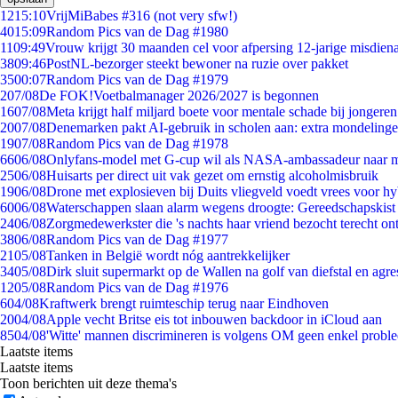
12
15:10
VrijMiBabes #316 (not very sfw!)
40
15:09
Random Pics van de Dag #1980
11
09:49
Vrouw krijgt 30 maanden cel voor afpersing 12-jarige misdiena
38
09:46
PostNL-bezorger steekt bewoner na ruzie over pakket
35
00:07
Random Pics van de Dag #1979
2
07/08
De FOK!Voetbalmanager 2026/2027 is begonnen
16
07/08
Meta krijgt half miljard boete voor mentale schade bij jongeren
20
07/08
Denemarken pakt AI-gebruik in scholen aan: extra mondeling
19
07/08
Random Pics van de Dag #1978
66
06/08
Onlyfans-model met G-cup wil als NASA-ambassadeur naar 
25
06/08
Huisarts per direct uit vak gezet om ernstig alcoholmisbruik
19
06/08
Drone met explosieven bij Duits vliegveld voedt vrees voor hy
60
06/08
Waterschappen slaan alarm wegens droogte: Gereedschapskist
24
06/08
Zorgmedewerkster die 's nachts haar vriend bezocht terecht on
38
06/08
Random Pics van de Dag #1977
21
05/08
Tanken in België wordt nóg aantrekkelijker
34
05/08
Dirk sluit supermarkt op de Wallen na golf van diefstal en agre
12
05/08
Random Pics van de Dag #1976
6
04/08
Kraftwerk brengt ruimteschip terug naar Eindhoven
20
04/08
Apple vecht Britse eis tot inbouwen backdoor in iCloud aan
85
04/08
'Witte' mannen discrimineren is volgens OM geen enkel probl
Laatste items
Laatste items
Toon berichten uit deze thema's