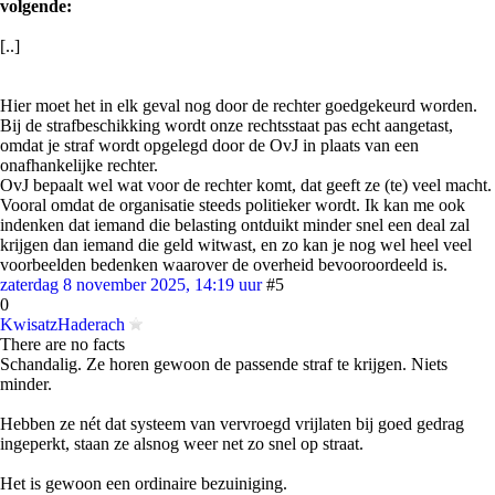
volgende:
[..]
Hier moet het in elk geval nog door de rechter goedgekeurd worden.
Bij de strafbeschikking wordt onze rechtsstaat pas echt aangetast,
omdat je straf wordt opgelegd door de OvJ in plaats van een
onafhankelijke rechter.
OvJ bepaalt wel wat voor de rechter komt, dat geeft ze (te) veel macht.
Vooral omdat de organisatie steeds politieker wordt. Ik kan me ook
indenken dat iemand die belasting ontduikt minder snel een deal zal
krijgen dan iemand die geld witwast, en zo kan je nog wel heel veel
voorbeelden bedenken waarover de overheid bevooroordeeld is.
zaterdag 8 november 2025, 14:19 uur
#5
0
KwisatzHaderach
There are no facts
Schandalig. Ze horen gewoon de passende straf te krijgen. Niets
minder.
Hebben ze nét dat systeem van vervroegd vrijlaten bij goed gedrag
ingeperkt, staan ze alsnog weer net zo snel op straat.
Het is gewoon een ordinaire bezuiniging.