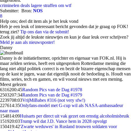
uitgesloten.
criminelen
deals
lagere straffen
om
wtf
Submitter:
Bron:
NOS
8
Help ons; deel dit item als je het leuk vond
Heb je een leuk of interessant bericht gevonden dat je graag op FOK!
terug ziet?
Tip ons dan via de submit!
Zoek jij altijd de leukste nieuwtjes en kun je daar leuk over schrijven?
Meld je aan als nieuwsposter!
Danny
Danny is de initiatiefnemer, oprichter en eigenaar van FOK.nl. Hij is
maar zelden serieus, heeft een uitgesproken Rotterdamse mening die
lang niet altijd politiek correct is en bezit de bizarre eigenschap mensen
op de kast te jagen, waar dat eigenlijk nooit de bedoeling is. Houdt van
films, series, tech en gamen, en wil vooral nieuws met een mening.
Meest gelezen
63162
00:45
Random Pics van de Dag #1978
25032
07:34
Random Pics van de Dag #1979
22397
08:03
VrijMiBabes #316 (not very sfw!)
2276
14:35
Onlyfans-model met G-cup wil als NASA-ambassadeur
naar maan
1548
14:09
Huisarts per direct uit vak gezet om ernstig alcoholmisbruik
1519
20:03
Trump wil dat J.D. Vance hem in 2028 opvolgt
1504
19:42
'Zwarte weduwes' in Rusland trouwen soldaten voor