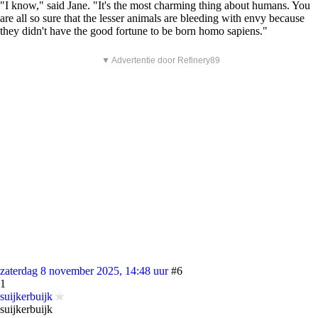
"I know," said Jane. "It's the most charming thing about humans. You
are all so sure that the lesser animals are bleeding with envy because
they didn't have the good fortune to be born homo sapiens."
▼ Advertentie door Refinery89
zaterdag 8 november 2025, 14:48 uur
#6
1
suijkerbuijk
suijkerbuijk