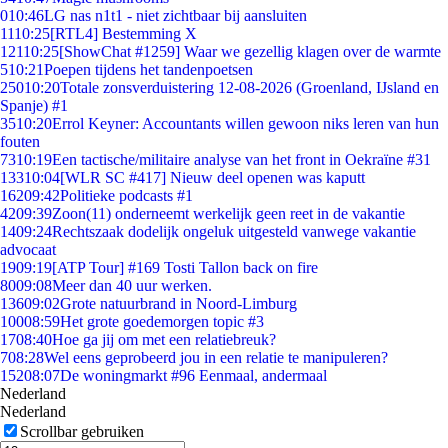
0
10:46
LG nas n1t1 - niet zichtbaar bij aansluiten
11
10:25
[RTL4] Bestemming X
121
10:25
[ShowChat #1259] Waar we gezellig klagen over de warmte
5
10:21
Poepen tijdens het tandenpoetsen
250
10:20
Totale zonsverduistering 12-08-2026 (Groenland, IJsland en
Spanje) #1
35
10:20
Errol Keyner: Accountants willen gewoon niks leren van hun
fouten
73
10:19
Een tactische/militaire analyse van het front in Oekraïne #31
133
10:04
[WLR SC #417] Nieuw deel openen was kaputt
162
09:42
Politieke podcasts #1
42
09:39
Zoon(11) onderneemt werkelijk geen reet in de vakantie
14
09:24
Rechtszaak dodelijk ongeluk uitgesteld vanwege vakantie
advocaat
19
09:19
[ATP Tour] #169 Tosti Tallon back on fire
80
09:08
Meer dan 40 uur werken.
136
09:02
Grote natuurbrand in Noord-Limburg
100
08:59
Het grote goedemorgen topic #3
17
08:40
Hoe ga jij om met een relatiebreuk?
7
08:28
Wel eens geprobeerd jou in een relatie te manipuleren?
152
08:07
De woningmarkt #96 Eenmaal, andermaal
Nederland
Nederland
Scrollbar gebruiken