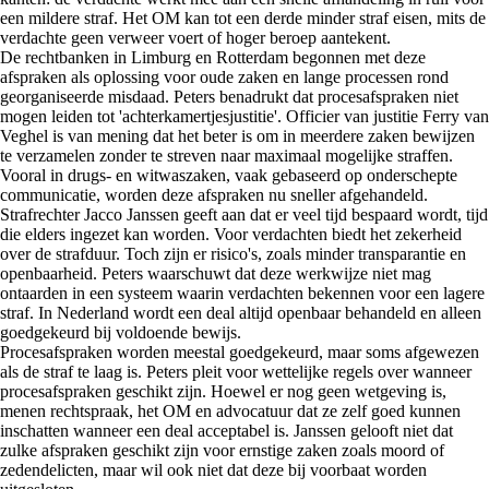
een mildere straf. Het OM kan tot een derde minder straf eisen, mits de
verdachte geen verweer voert of hoger beroep aantekent.
De rechtbanken in Limburg en Rotterdam begonnen met deze
afspraken als oplossing voor oude zaken en lange processen rond
georganiseerde misdaad. Peters benadrukt dat procesafspraken niet
mogen leiden tot 'achterkamertjesjustitie'. Officier van justitie Ferry van
Veghel is van mening dat het beter is om in meerdere zaken bewijzen
te verzamelen zonder te streven naar maximaal mogelijke straffen.
Vooral in drugs- en witwaszaken, vaak gebaseerd op onderschepte
communicatie, worden deze afspraken nu sneller afgehandeld.
Strafrechter Jacco Janssen geeft aan dat er veel tijd bespaard wordt, tijd
die elders ingezet kan worden. Voor verdachten biedt het zekerheid
over de strafduur. Toch zijn er risico's, zoals minder transparantie en
openbaarheid. Peters waarschuwt dat deze werkwijze niet mag
ontaarden in een systeem waarin verdachten bekennen voor een lagere
straf. In Nederland wordt een deal altijd openbaar behandeld en alleen
goedgekeurd bij voldoende bewijs.
Procesafspraken worden meestal goedgekeurd, maar soms afgewezen
als de straf te laag is. Peters pleit voor wettelijke regels over wanneer
procesafspraken geschikt zijn. Hoewel er nog geen wetgeving is,
menen rechtspraak, het OM en advocatuur dat ze zelf goed kunnen
inschatten wanneer een deal acceptabel is. Janssen gelooft niet dat
zulke afspraken geschikt zijn voor ernstige zaken zoals moord of
zedendelicten, maar wil ook niet dat deze bij voorbaat worden