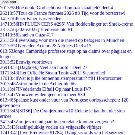
opslaan
70
13:58
Hoe denkt God echt over homo-seksualiteit? deel 4
262
13:57
Tour de France femmes 2026 #3 Tijd voor de borstcrawl
14
13:56
Peter Faber is overleden
147
13:56
[INFLUENCERS #295] Van flodderslinger tot Shrek-crème
33
13:56
[2026/2027] Eredivisietoto #1
214
13:56
Israel en Gaza #17
25
13:56
Levenslang voor man die inreed op betogers in München
72
13:55
Overleden Acteurs & Actrices Deel #15
0
13:53
Jonge Cambridge professor stapt op na claims over plagiaat en
leugens
30
13:52
Eeuwig voortleven
269
13:51
[Dagboek] Veel aan hoofd - Deel 27
117
13:48
[Het Officiële Steam Topic #201] Steamrolled
170
13:48
Wat is jullie binnenhuistemperatuur? #81 Horrorzomer
30
13:48
Astronomie in de Achtertuin #6
131
13:47
[Nederlands Elftal] Op naar Louis IV?
50
13:47
Vrouwen willen geen man meer #30
6
13:46
Spaanse kust onder vuur van Portugese oorlogsschepen: 120
gewonden
191
13:45
[SBS6] De Oranjezomer #10 Helene je kan het niet stop
ermee
34
13:43
Zou je vreemdgaan in een relatie kunnen vergeven?
38
13:43
Jezelf gelukkig voelen als vrijgezelle vijftiger
174
13:41
[Live Eredivisie #1784] Dying seconds van het seizoen!