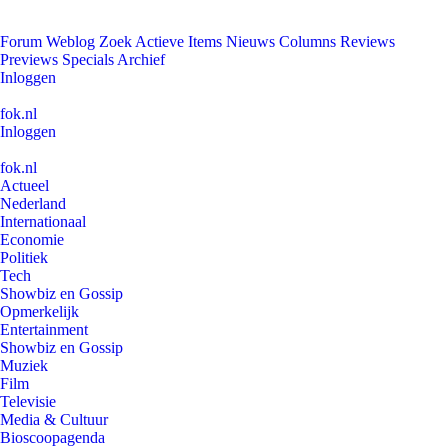
Forum
Weblog
Zoek
Actieve Items
Nieuws
Columns
Reviews
Previews
Specials
Archief
Inloggen
fok.nl
Inloggen
fok.nl
Actueel
Nederland
Internationaal
Economie
Politiek
Tech
Showbiz en Gossip
Opmerkelijk
Entertainment
Showbiz en Gossip
Muziek
Film
Televisie
Media & Cultuur
Bioscoopagenda