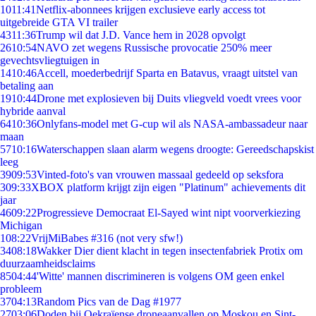
10
11:41
Netflix-abonnees krijgen exclusieve early access tot
uitgebreide GTA VI trailer
43
11:36
Trump wil dat J.D. Vance hem in 2028 opvolgt
26
10:54
NAVO zet wegens Russische provocatie 250% meer
gevechtsvliegtuigen in
14
10:46
Accell, moederbedrijf Sparta en Batavus, vraagt uitstel van
betaling aan
19
10:44
Drone met explosieven bij Duits vliegveld voedt vrees voor
hybride aanval
64
10:36
Onlyfans-model met G-cup wil als NASA-ambassadeur naar
maan
57
10:16
Waterschappen slaan alarm wegens droogte: Gereedschapskist
leeg
39
09:53
Vinted-foto's van vrouwen massaal gedeeld op seksfora
3
09:33
XBOX platform krijgt zijn eigen "Platinum" achievements dit
jaar
46
09:22
Progressieve Democraat El-Sayed wint nipt voorverkiezing
Michigan
1
08:22
VrijMiBabes #316 (not very sfw!)
34
08:18
Wakker Dier dient klacht in tegen insectenfabriek Protix om
duurzaamheidsclaims
85
04:44
'Witte' mannen discrimineren is volgens OM geen enkel
probleem
37
04:13
Random Pics van de Dag #1977
27
03:06
Doden bij Oekraïense droneaanvallen op Moskou en Sint-