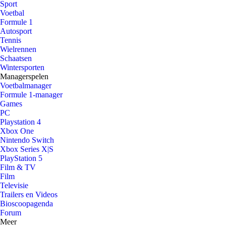
Sport
Voetbal
Formule 1
Autosport
Tennis
Wielrennen
Schaatsen
Wintersporten
Managerspelen
Voetbalmanager
Formule 1-manager
Games
PC
Playstation 4
Xbox One
Nintendo Switch
Xbox Series X|S
PlayStation 5
Film & TV
Film
Televisie
Trailers en Videos
Bioscoopagenda
Forum
Meer