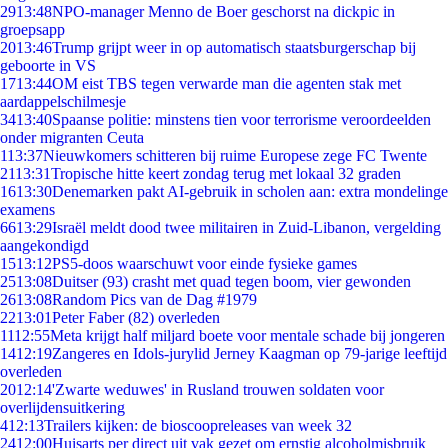
29
13:48
NPO-manager Menno de Boer geschorst na dickpic in
groepsapp
20
13:46
Trump grijpt weer in op automatisch staatsburgerschap bij
geboorte in VS
17
13:44
OM eist TBS tegen verwarde man die agenten stak met
aardappelschilmesje
34
13:40
Spaanse politie: minstens tien voor terrorisme veroordeelden
onder migranten Ceuta
1
13:37
Nieuwkomers schitteren bij ruime Europese zege FC Twente
21
13:31
Tropische hitte keert zondag terug met lokaal 32 graden
16
13:30
Denemarken pakt AI-gebruik in scholen aan: extra mondelinge
examens
66
13:29
Israël meldt dood twee militairen in Zuid-Libanon, vergelding
aangekondigd
15
13:12
PS5-doos waarschuwt voor einde fysieke games
25
13:08
Duitser (93) crasht met quad tegen boom, vier gewonden
26
13:08
Random Pics van de Dag #1979
22
13:01
Peter Faber (82) overleden
11
12:55
Meta krijgt half miljard boete voor mentale schade bij jongeren
14
12:19
Zangeres en Idols-jurylid Jerney Kaagman op 79-jarige leeftijd
overleden
20
12:14
'Zwarte weduwes' in Rusland trouwen soldaten voor
overlijdensuitkering
4
12:13
Trailers kijken: de bioscoopreleases van week 32
24
12:00
Huisarts per direct uit vak gezet om ernstig alcoholmisbruik