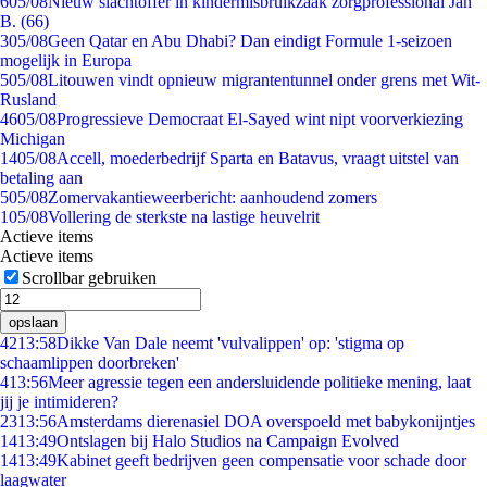
6
05/08
Nieuw slachtoffer in kindermisbruikzaak zorgprofessional Jan
B. (66)
3
05/08
Geen Qatar en Abu Dhabi? Dan eindigt Formule 1-seizoen
mogelijk in Europa
5
05/08
Litouwen vindt opnieuw migrantentunnel onder grens met Wit-
Rusland
46
05/08
Progressieve Democraat El-Sayed wint nipt voorverkiezing
Michigan
14
05/08
Accell, moederbedrijf Sparta en Batavus, vraagt uitstel van
betaling aan
5
05/08
Zomervakantieweerbericht: aanhoudend zomers
1
05/08
Vollering de sterkste na lastige heuvelrit
Actieve items
Actieve items
Scrollbar gebruiken
opslaan
42
13:58
Dikke Van Dale neemt 'vulvalippen' op: 'stigma op
schaamlippen doorbreken'
4
13:56
Meer agressie tegen een andersluidende politieke mening, laat
jij je intimideren?
23
13:56
Amsterdams dierenasiel DOA overspoeld met babykonijntjes
14
13:49
Ontslagen bij Halo Studios na Campaign Evolved
14
13:49
Kabinet geeft bedrijven geen compensatie voor schade door
laagwater