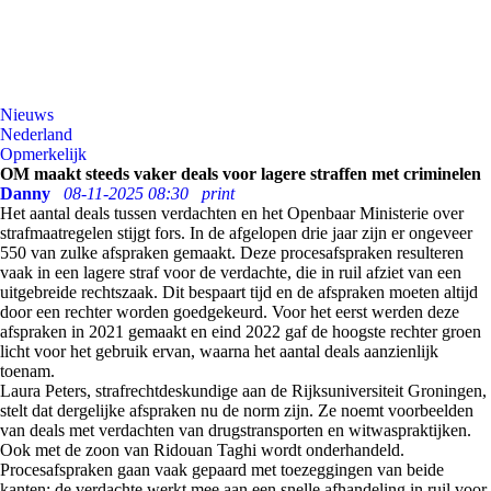
Nieuws
Nederland
Opmerkelijk
OM maakt steeds vaker deals voor lagere straffen met criminelen
Danny
08-11-2025 08:30
print
Het aantal deals tussen verdachten en het Openbaar Ministerie over
strafmaatregelen stijgt fors. In de afgelopen drie jaar zijn er ongeveer
550 van zulke afspraken gemaakt. Deze procesafspraken resulteren
vaak in een lagere straf voor de verdachte, die in ruil afziet van een
uitgebreide rechtszaak. Dit bespaart tijd en de afspraken moeten altijd
door een rechter worden goedgekeurd. Voor het eerst werden deze
afspraken in 2021 gemaakt en eind 2022 gaf de hoogste rechter groen
licht voor het gebruik ervan, waarna het aantal deals aanzienlijk
toenam.
Laura Peters, strafrechtdeskundige aan de Rijksuniversiteit Groningen,
stelt dat dergelijke afspraken nu de norm zijn. Ze noemt voorbeelden
van deals met verdachten van drugstransporten en witwaspraktijken.
Ook met de zoon van Ridouan Taghi wordt onderhandeld.
Procesafspraken gaan vaak gepaard met toezeggingen van beide
kanten: de verdachte werkt mee aan een snelle afhandeling in ruil voor