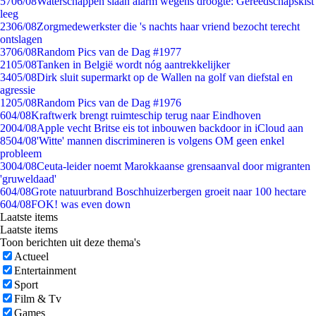
57
06/08
Waterschappen slaan alarm wegens droogte: Gereedschapskist
leeg
23
06/08
Zorgmedewerkster die 's nachts haar vriend bezocht terecht
ontslagen
37
06/08
Random Pics van de Dag #1977
21
05/08
Tanken in België wordt nóg aantrekkelijker
34
05/08
Dirk sluit supermarkt op de Wallen na golf van diefstal en
agressie
12
05/08
Random Pics van de Dag #1976
6
04/08
Kraftwerk brengt ruimteschip terug naar Eindhoven
20
04/08
Apple vecht Britse eis tot inbouwen backdoor in iCloud aan
85
04/08
'Witte' mannen discrimineren is volgens OM geen enkel
probleem
30
04/08
Ceuta-leider noemt Marokkaanse grensaanval door migranten
'gruweldaad'
6
04/08
Grote natuurbrand Boschhuizerbergen groeit naar 100 hectare
6
04/08
FOK! was even down
Laatste items
Laatste items
Toon berichten uit deze thema's
Actueel
Entertainment
Sport
Film & Tv
Games