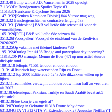
23
13:40
Trump wil dat J.D. Vance hem in 2028 opvolgt
71
13:39
De Bondgenoten Spoiler Topic #3
115
13:37
Hurricane & Cyclone Season 2026
147
13:32
[Keuken Kampioen Divisie] #44 Vitesse mag weg
29
13:32
Transfergeruchten en contractverlenging #83
243
13:31
[Videoland] B&B vol liefde 6de seizoen #1 voor de
vooruitkijkers
165
13:26
[RTL] B&B vol liefde 6de seizoen #4
35
13:26
[Voorspellen] Voorspel de eindstand van de Eredivisie
2026/2027
18
13:25
Op vakantie met (kleine) kinderen #30
195
13:24
Oorlog Iran #136 Bridge and powerplant day incoming?
118
13:20
NPO-manager Menno de Boer (47) op non-actief stuurde
dick-pic rond
189
13:18
Teltopic #1561 tel door en door en door....
13
13:14
Historisch lage waterstanden Rijn en Donau
238
13:12
Top 2000 Editie 2025 #243 Alle dikzakken willen op je
lijken
25
13:11
Techniekles verdwijnt uit onderbouw: maar half zo veel uren
als 2007
0
13:10
Defensiepact Pakistan, Turkije en Saudi-Arabië bevat art.5
clausule?
48
13:10
Hoe kom je van egels af?
60
13:07
Oorlog in Oekraïne #1318 Drone baby drone
63
13:04
GTA VI #12 GTA VI Extended look 27 Augustus Netflix/YT