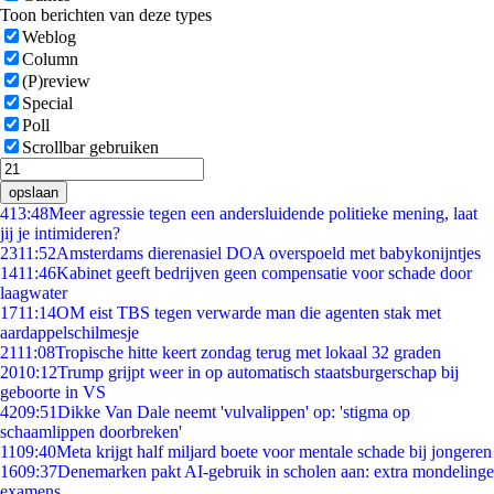
Toon berichten van deze types
Weblog
Column
(P)review
Special
Poll
Scrollbar gebruiken
opslaan
4
13:48
Meer agressie tegen een andersluidende politieke mening, laat
jij je intimideren?
23
11:52
Amsterdams dierenasiel DOA overspoeld met babykonijntjes
14
11:46
Kabinet geeft bedrijven geen compensatie voor schade door
laagwater
17
11:14
OM eist TBS tegen verwarde man die agenten stak met
aardappelschilmesje
21
11:08
Tropische hitte keert zondag terug met lokaal 32 graden
20
10:12
Trump grijpt weer in op automatisch staatsburgerschap bij
geboorte in VS
42
09:51
Dikke Van Dale neemt 'vulvalippen' op: 'stigma op
schaamlippen doorbreken'
11
09:40
Meta krijgt half miljard boete voor mentale schade bij jongeren
16
09:37
Denemarken pakt AI-gebruik in scholen aan: extra mondelinge
examens