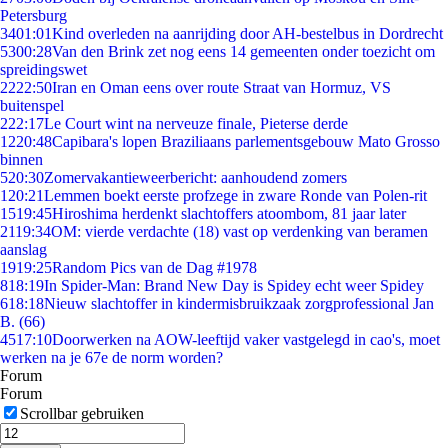
Petersburg
34
01:01
Kind overleden na aanrijding door AH-bestelbus in Dordrecht
53
00:28
Van den Brink zet nog eens 14 gemeenten onder toezicht om
spreidingswet
22
22:50
Iran en Oman eens over route Straat van Hormuz, VS
buitenspel
2
22:17
Le Court wint na nerveuze finale, Pieterse derde
12
20:48
Capibara's lopen Braziliaans parlementsgebouw Mato Grosso
binnen
5
20:30
Zomervakantieweerbericht: aanhoudend zomers
1
20:21
Lemmen boekt eerste profzege in zware Ronde van Polen-rit
15
19:45
Hiroshima herdenkt slachtoffers atoombom, 81 jaar later
21
19:34
OM: vierde verdachte (18) vast op verdenking van beramen
aanslag
19
19:25
Random Pics van de Dag #1978
8
18:19
In Spider-Man: Brand New Day is Spidey echt weer Spidey
6
18:18
Nieuw slachtoffer in kindermisbruikzaak zorgprofessional Jan
B. (66)
45
17:10
Doorwerken na AOW-leeftijd vaker vastgelegd in cao's, moet
werken na je 67e de norm worden?
Forum
Forum
Scrollbar gebruiken