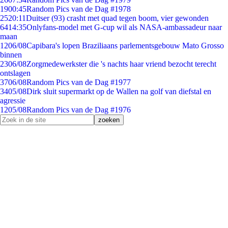
19
00:45
Random Pics van de Dag #1978
25
20:11
Duitser (93) crasht met quad tegen boom, vier gewonden
64
14:35
Onlyfans-model met G-cup wil als NASA-ambassadeur naar
maan
12
06/08
Capibara's lopen Braziliaans parlementsgebouw Mato Grosso
binnen
23
06/08
Zorgmedewerkster die 's nachts haar vriend bezocht terecht
ontslagen
37
06/08
Random Pics van de Dag #1977
34
05/08
Dirk sluit supermarkt op de Wallen na golf van diefstal en
agressie
12
05/08
Random Pics van de Dag #1976