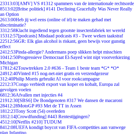
233
13:03
[AMV] VS #1312 spammers van de internationale rechtsorde
85
13:02
[Britse politiek] #141 Declining Gracefully Was Never Really
an Option
26
13:00
Heb jij wel eens (online of irl) te maken gehad met
discriminatie?
33
12:58
Klacht ingediend tegen grootste insectenfabriek ter wereld
153
12:57
[podcasts] Misdaad podcasts #3 - Twee weken taakstraf
225
12:56
GR: Elk glas alcohol is riskant, geen bewijs voor gunstig
effect
24
12:53
Pinda-allergie? Andermans poep slikken helpt misschien
104
12:50
Progressieve Democraat El-Sayed wint nipt voorverkiezing
Michigan
178
12:42
Touwtrekken 2.0 #636 - Team 1 beste team *G* *O*
249
12:40
Vinted #15 nog-net-niet gratis en verzendgezeur
3
12:40
Philip Morris gebruikt AI voor rookcampagne
22
12:37
Congo verbiedt export van koper en kobalt, Europa zal
gevolgen voelen
68
12:36
Afvallen met injecties #4
219
12:30
[SBS6] De Bondgenoten #317 We dansen de macaroni
284
12:28
MotoGP #93 Met de TT in Assen
18
12:23
Tony Scott (54) overleden
18
12:14
[Crowdfunding] #443 Rentestijgingen?
45
12:10
[Netflix #210] TUDUM
84
12:08
UEFA kondigt boycot van FIFA-competities aan vanwege
plan Infantino