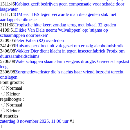
13
11:46
Kabinet geeft bedrijven geen compensatie voor schade door
laagwater
17
11:14
OM eist TBS tegen verwarde man die agenten stak met
aardappelschilmesje
21
11:08
Tropische hitte keert zondag terug met lokaal 32 graden
41
09:51
Dikke Van Dale neemt 'vulvalippen' op: 'stigma op
schaamlippen doorbreken'
22
09:05
Peter Faber (82) overleden
24
14:09
Huisarts per direct uit vak gezet om ernstig alcoholmisbruik
34
06/08
Wakker Dier dient klacht in tegen insectenfabriek Protix om
duurzaamheidsclaims
57
06/08
Waterschappen slaan alarm wegens droogte: Gereedschapskist
leeg
23
06/08
Zorgmedewerkster die 's nachts haar vriend bezocht terecht
ontslagen
Font-grootte:
Normaal
Kleiner
regelhoogte :
Normaal
Kleiner
8 reacties
zaterdag 8 november 2025, 11:06 uur
#1
1