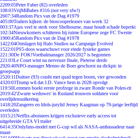
22
09:05
Peter Faber (82) overleden
1
08:03
VrijMiBabes #316 (not very sfw!)
26
07:34
Random Pics van de Dag #1979
4
05:00
Trailers kijken: de bioscoopreleases van week 32
0
03:37
Ajax veel te sterk voor Shelbourne, maar houdt schade beperkt
1
02:34
Nieuwkomers schitteren bij ruime Europese zege FC Twente
19
00:45
Random Pics van de Dag #1978
14
22:04
Ontslagen bij Halo Studios na Campaign Evolved
15
22:01
PS5-doos waarschuwt voor einde fysieke games
2
21:30
De FOK!Voetbalmanager 2026/2027 is begonnen
2
21:03
Le Court wint na nerveuze finale, Pieterse derde
29
20:40
NPO-manager Menno de Boer geschorst na dickpic in
groepsapp
25
20:11
Duitser (93) crasht met quad tegen boom, vier gewonden
43
20:03
Trump wil dat J.D. Vance hem in 2028 opvolgt
1
19:50
Lemmen boekt eerste profzege in zware Ronde van Polen-rit
20
19:42
'Zwarte weduwes' in Rusland trouwen soldaten voor
overlijdensuitkering
14
18:20
Zangeres en Idols-jurylid Jerney Kaagman op 79-jarige leeftijd
overleden
10
15:21
Netflix-abonnees krijgen exclusieve early access tot
uitgebreide GTA VI trailer
64
14:35
Onlyfans-model met G-cup wil als NASA-ambassadeur naar
maan
24
14:09
Huisarts per direct uit vak gezet om ernstig alcoholmisbruik