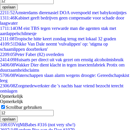
opslaan
22
11:52
Amsterdams dierenasiel DOA overspoeld met babykonijntjes
13
11:46
Kabinet geeft bedrijven geen compensatie voor schade door
laagwater
17
11:14
OM eist TBS tegen verwarde man die agenten stak met
aardappelschilmesje
21
11:08
Tropische hitte keert zondag terug met lokaal 32 graden
41
09:51
Dikke Van Dale neemt 'vulvalippen' op: 'stigma op
schaamlippen doorbreken'
22
09:05
Peter Faber (82) overleden
24
14:09
Huisarts per direct uit vak gezet om ernstig alcoholmisbruik
34
06/08
Wakker Dier dient klacht in tegen insectenfabriek Protix om
duurzaamheidsclaims
57
06/08
Waterschappen slaan alarm wegens droogte: Gereedschapskist
leeg
23
06/08
Zorgmedewerkster die 's nachts haar vriend bezocht terecht
ontslagen
Opmerkelijk
Opmerkelijk
Scrollbar gebruiken
opslaan
1
08:03
VrijMiBabes #316 (not very sfw!)
26
07:34
Random Pics van de Dag #1979