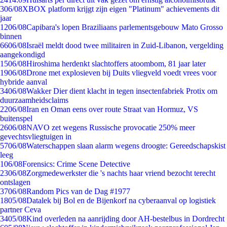
3
06/08
XBOX platform krijgt zijn eigen "Platinum" achievements dit
jaar
12
06/08
Capibara's lopen Braziliaans parlementsgebouw Mato Grosso
binnen
66
06/08
Israël meldt dood twee militairen in Zuid-Libanon, vergelding
aangekondigd
15
06/08
Hiroshima herdenkt slachtoffers atoombom, 81 jaar later
19
06/08
Drone met explosieven bij Duits vliegveld voedt vrees voor
hybride aanval
34
06/08
Wakker Dier dient klacht in tegen insectenfabriek Protix om
duurzaamheidsclaims
22
06/08
Iran en Oman eens over route Straat van Hormuz, VS
buitenspel
26
06/08
NAVO zet wegens Russische provocatie 250% meer
gevechtsvliegtuigen in
57
06/08
Waterschappen slaan alarm wegens droogte: Gereedschapskist
leeg
1
06/08
Forensics: Crime Scene Detective
23
06/08
Zorgmedewerkster die 's nachts haar vriend bezocht terecht
ontslagen
37
06/08
Random Pics van de Dag #1977
18
05/08
Datalek bij Bol en de Bijenkorf na cyberaanval op logistiek
partner Ceva
34
05/08
Kind overleden na aanrijding door AH-bestelbus in Dordrecht