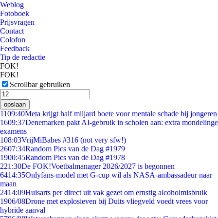
Weblog
Fotoboek
Prijsvragen
Contact
Colofon
Feedback
Tip de redactie
FOK!
FOK!
Scrollbar gebruiken
opslaan
11
09:40
Meta krijgt half miljard boete voor mentale schade bij jongeren
16
09:37
Denemarken pakt AI-gebruik in scholen aan: extra mondelinge
examens
1
08:03
VrijMiBabes #316 (not very sfw!)
26
07:34
Random Pics van de Dag #1979
19
00:45
Random Pics van de Dag #1978
2
21:30
De FOK!Voetbalmanager 2026/2027 is begonnen
64
14:35
Onlyfans-model met G-cup wil als NASA-ambassadeur naar
maan
24
14:09
Huisarts per direct uit vak gezet om ernstig alcoholmisbruik
19
06/08
Drone met explosieven bij Duits vliegveld voedt vrees voor
hybride aanval