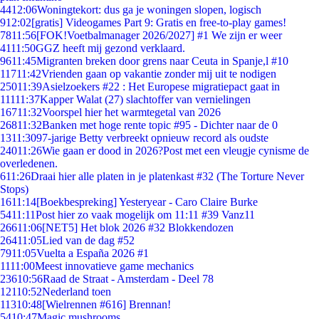
44
12:06
Woningtekort: dus ga je woningen slopen, logisch
9
12:02
[gratis] Videogames Part 9: Gratis en free-to-play games!
78
11:56
[FOK!Voetbalmanager 2026/2027] #1 We zijn er weer
41
11:50
GGZ heeft mij gezond verklaard.
96
11:45
Migranten breken door grens naar Ceuta in Spanje,l #10
117
11:42
Vrienden gaan op vakantie zonder mij uit te nodigen
250
11:39
Asielzoekers #22 : Het Europese migratiepact gaat in
111
11:37
Kapper Walat (27) slachtoffer van vernielingen
167
11:32
Voorspel hier het warmtegetal van 2026
268
11:32
Banken met hoge rente topic #95 - Dichter naar de 0
13
11:30
97-jarige Betty verbreekt opnieuw record als oudste
240
11:26
Wie gaan er dood in 2026?Post met een vleugje cynisme de
overledenen.
6
11:26
Draai hier alle platen in je platenkast #32 (The Torture Never
Stops)
16
11:14
[Boekbespreking] Yesteryear - Caro Claire Burke
54
11:11
Post hier zo vaak mogelijk om 11:11 #39 Vanz11
266
11:06
[NET5] Het blok 2026 #32 Blokkendozen
264
11:05
Lied van de dag #52
79
11:05
Vuelta a España 2026 #1
11
11:00
Meest innovatieve game mechanics
236
10:56
Raad de Straat - Amsterdam - Deel 78
121
10:52
Nederland toen
113
10:48
[Wielrennen #616] Brennan!
54
10:47
Magic mushrooms