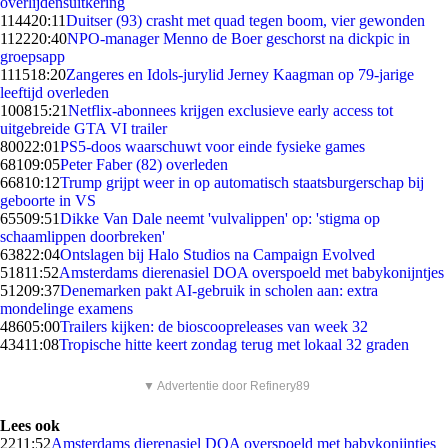
overlijdensuitkering
1144
20:11
Duitser (93) crasht met quad tegen boom, vier gewonden
1122
20:40
NPO-manager Menno de Boer geschorst na dickpic in
groepsapp
1115
18:20
Zangeres en Idols-jurylid Jerney Kaagman op 79-jarige
leeftijd overleden
1008
15:21
Netflix-abonnees krijgen exclusieve early access tot
uitgebreide GTA VI trailer
800
22:01
PS5-doos waarschuwt voor einde fysieke games
681
09:05
Peter Faber (82) overleden
668
10:12
Trump grijpt weer in op automatisch staatsburgerschap bij
geboorte in VS
655
09:51
Dikke Van Dale neemt 'vulvalippen' op: 'stigma op
schaamlippen doorbreken'
638
22:04
Ontslagen bij Halo Studios na Campaign Evolved
518
11:52
Amsterdams dierenasiel DOA overspoeld met babykonijntjes
512
09:37
Denemarken pakt AI-gebruik in scholen aan: extra
mondelinge examens
486
05:00
Trailers kijken: de bioscoopreleases van week 32
434
11:08
Tropische hitte keert zondag terug met lokaal 32 graden
▼ Advertentie door Refinery89
Lees ook
22
11:52
Amsterdams dierenasiel DOA overspoeld met babykonijntjes