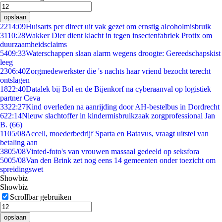
opslaan
22
14:09
Huisarts per direct uit vak gezet om ernstig alcoholmisbruik
31
10:28
Wakker Dier dient klacht in tegen insectenfabriek Protix om
duurzaamheidsclaims
54
09:33
Waterschappen slaan alarm wegens droogte: Gereedschapskist
leeg
23
06:40
Zorgmedewerkster die 's nachts haar vriend bezocht terecht
ontslagen
18
22:40
Datalek bij Bol en de Bijenkorf na cyberaanval op logistiek
partner Ceva
33
22:27
Kind overleden na aanrijding door AH-bestelbus in Dordrecht
6
22:14
Nieuw slachtoffer in kindermisbruikzaak zorgprofessional Jan
B. (66)
11
05/08
Accell, moederbedrijf Sparta en Batavus, vraagt uitstel van
betaling aan
38
05/08
Vinted-foto's van vrouwen massaal gedeeld op seksfora
50
05/08
Van den Brink zet nog eens 14 gemeenten onder toezicht om
spreidingswet
Showbiz
Showbiz
Scrollbar gebruiken
opslaan