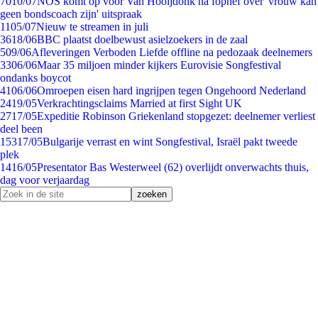
70
10/07
NOS komt op voor Van Hooijdonk na fophef over 'vrouw kan
geen bondscoach zijn' uitspraak
11
05/07
Nieuw te streamen in juli
36
18/06
BBC plaatst doelbewust asielzoekers in de zaal
5
09/06
Afleveringen Verboden Liefde offline na pedozaak deelnemers
33
06/06
Maar 35 miljoen minder kijkers Eurovisie Songfestival
ondanks boycot
41
06/06
Omroepen eisen hard ingrijpen tegen Ongehoord Nederland
24
19/05
Verkrachtingsclaims Married at first Sight UK
27
17/05
Expeditie Robinson Griekenland stopgezet: deelnemer verliest
deel been
153
17/05
Bulgarije verrast en wint Songfestival, Israël pakt tweede
plek
14
16/05
Presentator Bas Westerweel (62) overlijdt onverwachts thuis,
dag voor verjaardag