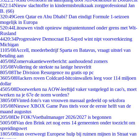
6
22:14
Nieuw slachtoffer in kindermisbruikzaak zorgprofessional Jan
B. (66)
3
20:49
Geen Qatar en Abu Dhabi? Dan eindigt Formule 1-seizoen
mogelijk in Europa
5
20:44
Litouwen vindt opnieuw migrantentunnel onder grens met Wit-
Rusland
44
20:34
Progressieve Democraat El-Sayed wint nipt voorverkiezing
Michigan
11
05/08
Accell, moederbedrijf Sparta en Batavus, vraagt uitstel van
betaling aan
4
05/08
Zomervakantieweerbericht: aanhoudend zomers
1
05/08
Vollering de sterkste na lastige heuvelrit
8
05/08
The Division Resurgence nu gratis op pc
36
05/08
Hackers roven Coldcard-bitcoinwallets leeg voor 114 miljoen
dollar
45
05/08
Doorwerken na AOW-leeftijd vaker vastgelegd in cao's, moet
werken na je 67e de norm worden?
38
05/08
Vinted-foto's van vrouwen massaal gedeeld op seksfora
1
05/08
Nieuwe XBOX Game Pass titels voor de eerste helft van de
maand augustus
2
05/08
De FOK!Voetbalmanager 2026/2027 is begonnen
50
05/08
Van den Brink zet nog eens 14 gemeenten onder toezicht om
spreidingswet
18
05/08
Iran overweegt Europese hulp bij ruimen mijnen in Straat van