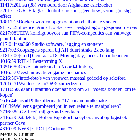
114
17:20
Lisa (38) vermoord door Afghaanse asielzoeker
220
17:17
GR: Elk glas alcohol is riskant, geen bewijs voor gunstig
effect
188
17:15
Boeken worden opgekocht om chatbots te voeden
91
17:12
Influencer Anna Dobber over pestgedrag op gesponsorde reis
82
17:08
UEFA kondigt boycot van FIFA-competities aan vanwege
plan Infantino
6
17:04
Insta360 Studio software, lagging en stotteren
92
17:02
Koopzegels sparen bij AH duurt straks 2x zo lang
218
17:00
[Golf] Centraal #18: Moving day, meestal naar beneden
10
16:59
[RTL4] Bestemming X
135
16:59
Grote natuurbrand in Noord-Limburg
10
16:57
Meest innovatieve game mechanics
32
16:56
Vinted-foto's van vrouwen massaal gedeeld op seksfora
120
16:51
Wat lees je nu? #96 zomerlezen
171
16:50
Gianni Infantino doet aanbod om 211 voetbalbonden 'om te
kopen'
56
16:44
Covid19 the aftermath #17 bananenmilkshake
6
16:39
Wel eens geprobeerd jou in een relatie te manipuleren?
37
16:38
GGZ heeft mij gezond verklaard.
34
16:29
Datalek bij Bol en Bijenkorf na cyberaanval op logistiek
partner Ceva
43
16:09
[NWS] / [POL] Cartoons #7
Media & Cultuur
Media & Cultuur