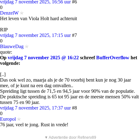
vrijdag 7 november 2025, 16:56 uur
#6
0
DenzelW
Het leven van Viola Holt hard achteruit
RIP
vrijdag 7 november 2025, 17:15 uur
#7
0
BlauweDag
quote:
Op
vrijdag 7 november 2025 @ 16:22
schreef
BufferOverflow
het
volgende:
[..]
Das ook wel zo, maarja als je de 70 voorbij bent kun je nog 30 jaar
mee, of je kunt na een dag omvallen..
Spreiding ligt tussen de 71,5 en 94,5 jaar voor 90% van de populatie.
De praktische spreiding is 65 tot 95 jaar en de meeste mensen 50% valt
tussen 75 en 90 jaar.
vrijdag 7 november 2025, 17:37 uur
#8
0
Europol
76 jaar, veel te jong. Rust in vrede!
▼ Advertentie door Refinery89