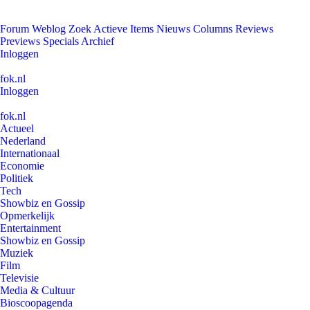
Forum
Weblog
Zoek
Actieve Items
Nieuws
Columns
Reviews
Previews
Specials
Archief
Inloggen
fok.nl
Inloggen
fok.nl
Actueel
Nederland
Internationaal
Economie
Politiek
Tech
Showbiz en Gossip
Opmerkelijk
Entertainment
Showbiz en Gossip
Muziek
Film
Televisie
Media & Cultuur
Bioscoopagenda