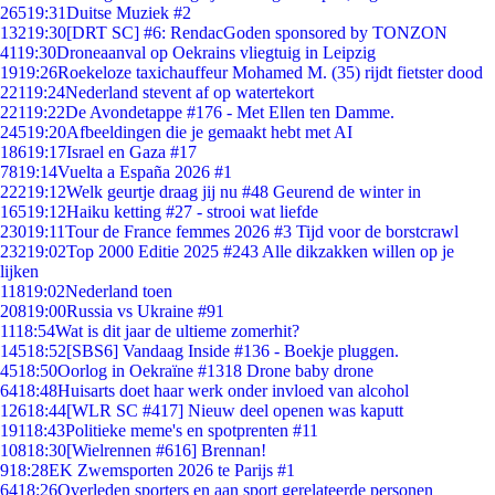
265
19:31
Duitse Muziek #2
132
19:30
[DRT SC] #6: RendacGoden sponsored by TONZON
41
19:30
Droneaanval op Oekrains vliegtuig in Leipzig
19
19:26
Roekeloze taxichauffeur Mohamed M. (35) rijdt fietster dood
221
19:24
Nederland stevent af op watertekort
221
19:22
De Avondetappe #176 - Met Ellen ten Damme.
245
19:20
Afbeeldingen die je gemaakt hebt met AI
186
19:17
Israel en Gaza #17
78
19:14
Vuelta a España 2026 #1
222
19:12
Welk geurtje draag jij nu #48 Geurend de winter in
165
19:12
Haiku ketting #27 - strooi wat liefde
230
19:11
Tour de France femmes 2026 #3 Tijd voor de borstcrawl
232
19:02
Top 2000 Editie 2025 #243 Alle dikzakken willen op je
lijken
118
19:02
Nederland toen
208
19:00
Russia vs Ukraine #91
11
18:54
Wat is dit jaar de ultieme zomerhit?
145
18:52
[SBS6] Vandaag Inside #136 - Boekje pluggen.
45
18:50
Oorlog in Oekraïne #1318 Drone baby drone
64
18:48
Huisarts doet haar werk onder invloed van alcohol
126
18:44
[WLR SC #417] Nieuw deel openen was kaputt
191
18:43
Politieke meme's en spotprenten #11
108
18:30
[Wielrennen #616] Brennan!
9
18:28
EK Zwemsporten 2026 te Parijs #1
64
18:26
Overleden sporters en aan sport gerelateerde personen