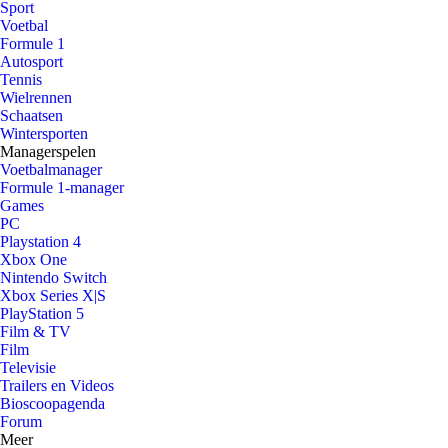
Sport
Voetbal
Formule 1
Autosport
Tennis
Wielrennen
Schaatsen
Wintersporten
Managerspelen
Voetbalmanager
Formule 1-manager
Games
PC
Playstation 4
Xbox One
Nintendo Switch
Xbox Series X|S
PlayStation 5
Film & TV
Film
Televisie
Trailers en Videos
Bioscoopagenda
Forum
Meer