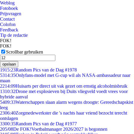
Weblog
Fotoboek
Prijsvragen
Contact
Colofon
Feedback
Tip de redactie
FOK!
FOK!
Scrollbar gebruiken
opslaan
19
15:23
Random Pics van de Dag #1978
53
14:35
Onlyfans-model met G-cup wil als NASA-ambassadeur naar
maan
22
14:09
Huisarts per direct uit vak gezet om ernstig alcoholmisbruik
13
10:32
Drone met explosieven bij Duits vliegveld voedt vrees voor
hybride aanval
54
09:33
Waterschappen slaan alarm wegens droogte: Gereedschapskist
leeg
23
06:40
Zorgmedewerkster die 's nachts haar vriend bezocht terecht
ontslagen
33
00:35
Random Pics van de Dag #1977
2
05/08
De FOK!Voetbalmanager 2026/2027 is begonnen