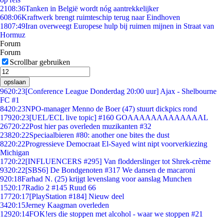
21
08:36
Tanken in België wordt nóg aantrekkelijker
6
08:06
Kraftwerk brengt ruimteschip terug naar Eindhoven
18
07:49
Iran overweegt Europese hulp bij ruimen mijnen in Straat van
Hormuz
Forum
Forum
Scrollbar gebruiken
opslaan
96
20:23
[Conference League Donderdag 20:00 uur] Ajax - Shelbourne
FC #1
84
20:23
NPO-manager Menno de Boer (47) stuurt dickpics rond
179
20:23
[UEL/ECL live topic] #160 GOAAAAAAAAAAAAAL
267
20:22
Post hier pas overleden muzikanten #32
238
20:22
Speciaalbieren #80: another one bites the dust
82
20:22
Progressieve Democraat El-Sayed wint nipt voorverkiezing
Michigan
17
20:22
[INFLUENCERS #295] Van flodderslinger tot Shrek-crème
93
20:22
[SBS6] De Bondgenoten #317 We dansen de macaroni
9
20:18
Farhad N. (25) krijgt levenslang voor aanslag Munchen
15
20:17
Radio 2 #145 Ruud 66
177
20:17
[PlayStation #184] Nieuw deel
34
20:15
Jerney Kaagman overleden
129
20:14
FOK!ers die stoppen met alcohol - waar we stoppen #21