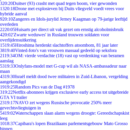
3
20:20
Duitser (93) crasht met quad tegen boom, vier gewonden
13
20:18
Drone met explosieven bij Duits vliegveld voedt vrees voor
hybride aanval
9
20:10
Zangeres en Idols-jurylid Jerney Kaagman op 79-jarige leeftijd
overleden
22
20:05
Huisarts per direct uit vak gezet om ernstig alcoholmisbruik
4
20:02
'Zwarte weduwes' in Rusland trouwen soldaten voor
overlijdensuitkering
15
19:45
Hiroshima herdenkt slachtoffers atoombom, 81 jaar later
38
19:40
Vinted-foto's van vrouwen massaal gedeeld op seksfora
21
19:34
OM: vierde verdachte (18) vast op verdenking van beramen
aanslag
53
19:33
Onlyfans-model met G-cup wil als NASA-ambassadeur naar
maan
43
19:30
Israël meldt dood twee militairen in Zuid-Libanon, vergelding
aangekondigd
19
19:25
Random Pics van de Dag #1978
3
19:22
Netflix-abonnees krijgen exclusieve early access tot uitgebreide
GTA VI trailer
23
19:17
NAVO zet wegens Russische provocatie 250% meer
gevechtsvliegtuigen in
54
19:02
Waterschappen slaan alarm wegens droogte: Gereedschapskist
leeg
10
18:37
Capibara's lopen Braziliaans parlementsgebouw Mato Grosso
binnen