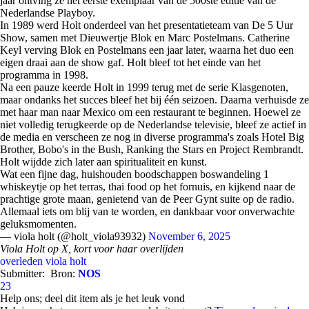
jaar ontving ze het eerste exemplaar van de 500ste editie van de
Nederlandse Playboy.
In 1989 werd Holt onderdeel van het presentatieteam van De 5 Uur
Show, samen met Dieuwertje Blok en Marc Postelmans. Catherine
Keyl verving Blok en Postelmans een jaar later, waarna het duo een
eigen draai aan de show gaf. Holt bleef tot het einde van het
programma in 1998.
Na een pauze keerde Holt in 1999 terug met de serie Klasgenoten,
maar ondanks het succes bleef het bij één seizoen. Daarna verhuisde ze
met haar man naar Mexico om een restaurant te beginnen. Hoewel ze
niet volledig terugkeerde op de Nederlandse televisie, bleef ze actief in
de media en verscheen ze nog in diverse programma's zoals Hotel Big
Brother, Bobo's in the Bush, Ranking the Stars en Project Rembrandt.
Holt wijdde zich later aan spiritualiteit en kunst.
Wat een fijne dag, huishouden boodschappen boswandeling 1
whiskeytje op het terras, thai food op het fornuis, en kijkend naar de
prachtige grote maan, genietend van de Peer Gynt suite op de radio.
Allemaal iets om blij van te worden, en dankbaar voor onverwachte
geluksmomenten.
— viola holt (@holt_viola93932)
November 6, 2025
Viola Holt op X, kort voor haar overlijden
overleden
viola holt
Submitter:
Bron:
NOS
23
Help ons; deel dit item als je het leuk vond