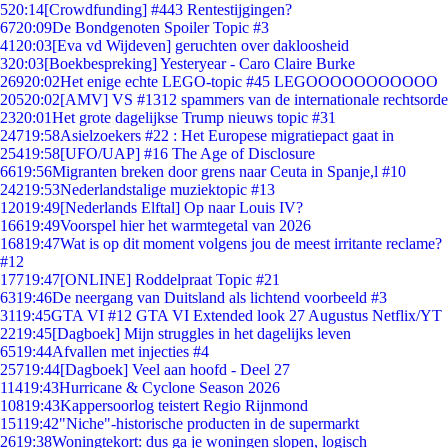
5
20:14
[Crowdfunding] #443 Rentestijgingen?
67
20:09
De Bondgenoten Spoiler Topic #3
41
20:03
[Eva vd Wijdeven] geruchten over dakloosheid
3
20:03
[Boekbespreking] Yesteryear - Caro Claire Burke
269
20:02
Het enige echte LEGO-topic #45 LEGOOOOOOOOOOO
205
20:02
[AMV] VS #1312 spammers van de internationale rechtsorde
23
20:01
Het grote dagelijkse Trump nieuws topic #31
247
19:58
Asielzoekers #22 : Het Europese migratiepact gaat in
254
19:58
[UFO/UAP] #16 The Age of Disclosure
66
19:56
Migranten breken door grens naar Ceuta in Spanje,l #10
242
19:53
Nederlandstalige muziektopic #13
120
19:49
[Nederlands Elftal] Op naar Louis IV?
166
19:49
Voorspel hier het warmtegetal van 2026
168
19:47
Wat is op dit moment volgens jou de meest irritante reclame?
#12
177
19:47
[ONLINE] Roddelpraat Topic #21
63
19:46
De neergang van Duitsland als lichtend voorbeeld #3
31
19:45
GTA VI #12 GTA VI Extended look 27 Augustus Netflix/YT
22
19:45
[Dagboek] Mijn struggles in het dagelijks leven
65
19:44
Afvallen met injecties #4
257
19:44
[Dagboek] Veel aan hoofd - Deel 27
114
19:43
Hurricane & Cyclone Season 2026
108
19:43
Kappersoorlog teistert Regio Rijnmond
151
19:42
"Niche"-historische producten in de supermarkt
26
19:38
Woningtekort: dus ga je woningen slopen, logisch