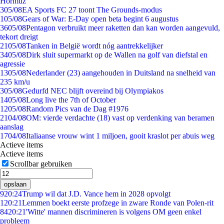
Hormuz
3
05/08
EA Sports FC 27 toont The Grounds-modus
1
05/08
Gears of War: E-Day open beta begint 6 augustus
36
05/08
Pentagon verbruikt meer raketten dan kan worden aangevuld,
tekort dreigt
21
05/08
Tanken in België wordt nóg aantrekkelijker
34
05/08
Dirk sluit supermarkt op de Wallen na golf van diefstal en
agressie
13
05/08
Nederlander (23) aangehouden in Duitsland na snelheid van
235 km/u
3
05/08
Gedurfd NEC blijft overeind bij Olympiakos
14
05/08
Long live the 7th of October
12
05/08
Random Pics van de Dag #1976
21
04/08
OM: vierde verdachte (18) vast op verdenking van beramen
aanslag
17
04/08
Italiaanse vrouw wint 1 miljoen, gooit kraslot per abuis weg
Actieve items
Actieve items
Scrollbar gebruiken
opslaan
9
20:24
Trump wil dat J.D. Vance hem in 2028 opvolgt
1
20:21
Lemmen boekt eerste profzege in zware Ronde van Polen-rit
84
20:21
'Witte' mannen discrimineren is volgens OM geen enkel
probleem