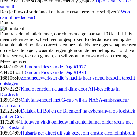
Heb je een hete scoop over een celebrity gespot?
Tip ons dan via de
submit!
Ben je film- of seriefanaat en hou je ervan erover te schrijven?
Word
dan filmredacteur!
Danny
Danny is de initiatiefnemer, oprichter en eigenaar van FOK.nl. Hij is
maar zelden serieus, heeft een uitgesproken Rotterdamse mening die
lang niet altijd politiek correct is en bezit de bizarre eigenschap mensen
op de kast te jagen, waar dat eigenlijk nooit de bedoeling is. Houdt van
films, series, tech en gamen, en wil vooral nieuws met een mening.
Meest gelezen
68481
00:35
Random Pics van de Dag #1977
43470
15:23
Random Pics van de Dag #1978
1681
06:40
Zorgmedewerkster die 's nachts haar vriend bezocht terecht
ontslagen
1574
22:27
Kind overleden na aanrijding door AH-bestelbus in
Dordrecht
1399
14:35
Onlyfans-model met G-cup wil als NASA-ambassadeur
naar maan
1212
22:40
Datalek bij Bol en de Bijenkorf na cyberaanval op logistiek
partner Ceva
1173
20:44
Litouwen vindt opnieuw migrantentunnel onder grens met
Wit-Rusland
1059
14:09
Huisarts per direct uit vak gezet om ernstig alcoholmisbruik