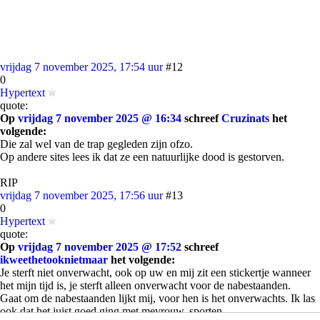
vrijdag 7 november 2025, 17:54 uur
#12
0
Hypertext
quote:
Op
vrijdag 7 november 2025 @ 16:34
schreef
Cruzinats
het
volgende:
Die zal wel van de trap gegleden zijn ofzo.
Op andere sites lees ik dat ze een natuurlijke dood is gestorven.
RIP
vrijdag 7 november 2025, 17:56 uur
#13
0
Hypertext
quote:
Op
vrijdag 7 november 2025 @ 17:52
schreef
ikweethetooknietmaar
het volgende:
Je sterft niet onverwacht, ook op uw en mij zit een stickertje wanneer
het mijn tijd is, je sterft alleen onverwacht voor de nabestaanden.
Gaat om de nabestaanden lijkt mij, voor hen is het onverwachts. Ik las
ook dat het juist goed ging met mevrouw, sporten.