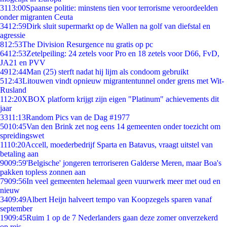
31
13:00
Spaanse politie: minstens tien voor terrorisme veroordeelden
onder migranten Ceuta
34
12:59
Dirk sluit supermarkt op de Wallen na golf van diefstal en
agressie
8
12:53
The Division Resurgence nu gratis op pc
64
12:53
Zetelpeiling: 24 zetels voor Pro en 18 zetels voor D66, FvD,
JA21 en PVV
49
12:44
Man (25) sterft nadat hij lijm als condoom gebruikt
5
12:43
Litouwen vindt opnieuw migrantentunnel onder grens met Wit-
Rusland
1
12:20
XBOX platform krijgt zijn eigen "Platinum" achievements dit
jaar
33
11:13
Random Pics van de Dag #1977
50
10:45
Van den Brink zet nog eens 14 gemeenten onder toezicht om
spreidingswet
11
10:20
Accell, moederbedrijf Sparta en Batavus, vraagt uitstel van
betaling aan
90
09:59
'Belgische' jongeren terroriseren Galderse Meren, maar Boa's
pakken topless zonnen aan
79
09:56
In veel gemeenten helemaal geen vuurwerk meer met oud en
nieuw
34
09:49
Albert Heijn halveert tempo van Koopzegels sparen vanaf
september
19
09:45
Ruim 1 op de 7 Nederlanders gaan deze zomer onverzekerd
op reis