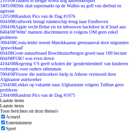
21
05/08
Tanken in België wordt nóg aantrekkelijker
34
05/08
Dirk sluit supermarkt op de Wallen na golf van diefstal en
agressie
12
05/08
Random Pics van de Dag #1976
6
04/08
Kraftwerk brengt ruimteschip terug naar Eindhoven
20
04/08
Apple vecht Britse eis tot inbouwen backdoor in iCloud aan
84
04/08
'Witte' mannen discrimineren is volgens OM geen enkel
probleem
30
04/08
Ceuta-leider noemt Marokkaanse grensaanval door migranten
'gruweldaad'
6
04/08
Grote natuurbrand Boschhuizerbergen groeit naar 100 hectare
6
04/08
FOK! was even down
41
04/08
Regering VS geeft scholen die 'genderidentiteit' van kinderen
verbergen voor ouders ultimatum
59
04/08
Vrouw die asielzoekers hielp in Athene vermoord door
Afghaanse asielzoeker
25
04/08
Lekker op vakantie naar Afghanistan volgens Taliban geen
probleem
23
04/08
Random Pics van de Dag #1975
Laatste items
Laatste items
Toon berichten uit deze thema's
Actueel
Entertainment
Sport