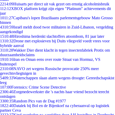
22
14:09
Huisarts per direct uit vak gezet om ernstig alcoholmisbruik
1
12:12
XBOX platform krijgt zijn eigen "Platinum" achievements dit
jaar
10
11:27
Capibara's lopen Braziliaans parlementsgebouw Mato Grosso
binnen
43
10:59
Israël meldt dood twee militairen in Zuid-Libanon, vergelding
aangekondigd
15
10:48
Hiroshima herdenkt slachtoffers atoombom, 81 jaar later
13
10:32
Drone met explosieven bij Duits vliegveld voedt vrees voor
hybride aanval
31
10:28
Wakker Dier dient klacht in tegen insectenfabriek Protix om
duurzaamheidsclaims
19
10:16
Iran en Oman eens over route Straat van Hormuz, VS
buitenspel
23
10:08
NAVO zet wegens Russische provocatie 250% meer
gevechtsvliegtuigen in
54
09:33
Waterschappen slaan alarm wegens droogte: Gereedschapskist
leeg
1
07:00
Forensics: Crime Scene Detective
23
06:40
Zorgmedewerkster die 's nachts haar vriend bezocht terecht
ontslagen
33
00:35
Random Pics van de Dag #1977
18
22:40
Datalek bij Bol en de Bijenkorf na cyberaanval op logistiek
partner Ceva
33
22:27
Kind overleden na aanrijding door AH-bestelbus in Dordrecht