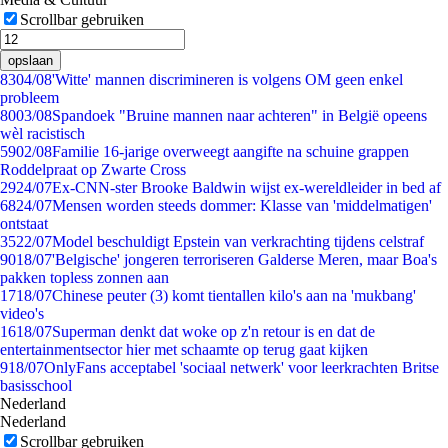
Scrollbar gebruiken
opslaan
83
04/08
'Witte' mannen discrimineren is volgens OM geen enkel
probleem
80
03/08
Spandoek "Bruine mannen naar achteren" in België opeens
wèl racistisch
59
02/08
Familie 16-jarige overweegt aangifte na schuine grappen
Roddelpraat op Zwarte Cross
29
24/07
Ex-CNN-ster Brooke Baldwin wijst ex-wereldleider in bed af
68
24/07
Mensen worden steeds dommer: Klasse van 'middelmatigen'
ontstaat
35
22/07
Model beschuldigt Epstein van verkrachting tijdens celstraf
90
18/07
'Belgische' jongeren terroriseren Galderse Meren, maar Boa's
pakken topless zonnen aan
17
18/07
Chinese peuter (3) komt tientallen kilo's aan na 'mukbang'
video's
16
18/07
Superman denkt dat woke op z'n retour is en dat de
entertainmentsector hier met schaamte op terug gaat kijken
9
18/07
OnlyFans acceptabel 'sociaal netwerk' voor leerkrachten Britse
basisschool
Nederland
Nederland
Scrollbar gebruiken