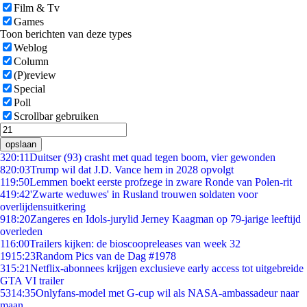
Film & Tv
Games
Toon berichten van deze types
Weblog
Column
(P)review
Special
Poll
Scrollbar gebruiken
opslaan
3
20:11
Duitser (93) crasht met quad tegen boom, vier gewonden
8
20:03
Trump wil dat J.D. Vance hem in 2028 opvolgt
1
19:50
Lemmen boekt eerste profzege in zware Ronde van Polen-rit
4
19:42
'Zwarte weduwes' in Rusland trouwen soldaten voor
overlijdensuitkering
9
18:20
Zangeres en Idols-jurylid Jerney Kaagman op 79-jarige leeftijd
overleden
1
16:00
Trailers kijken: de bioscoopreleases van week 32
19
15:23
Random Pics van de Dag #1978
3
15:21
Netflix-abonnees krijgen exclusieve early access tot uitgebreide
GTA VI trailer
53
14:35
Onlyfans-model met G-cup wil als NASA-ambassadeur naar
maan