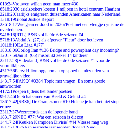
0
18:24
Vrouwen willen geen man meer #30
85
18:20
30 asielzoekers kosten 1 miljoen in hotel centrum Haarlem
32
18:20
Jaarlijks emigreren duizenden Amerikanen naar Nederland.
13
18:19
Global Justice Report
236
18:17
Wie gaan er dood in 2026?Post met een vleugje cynisme de
overledenen.
94
18:16
[RTL] B&B vol liefde 6de seizoen #4
57
18:13
Abdul A. (27) als afperser "Fleur" door het leven
101
18:10
[La Liga #177]
183
18:06
Oorlog Iran #136 Bridge and powerplant day incoming?
120
17:59
Jan B. (66) misbruikt zeker 14 kinderen
221
17:58
[Videoland] B&B vol liefde 6de seizoen #1 voor de
vooruitkijkers
45
17:56
Perez Hilton opgenomen op spoed na uitzenden van
gruwelijke video
143
17:54
[AKQ] #3384 Topic met vragen. En soms goede
antwoorden.
4
17:51
Poepen tijdens het tandenpoetsen
99
17:46
De Schatkamer van Beeld & Geluid #4
186
17:42
[SBS6] De Oranjezomer #10 Helene je kan het niet stop
ermee
231
17:37
Weerrecords aan de lopende band
183
17:29
NEC #77: Wat een seizoen is dit zeg
144
17:24
[Keuken Kampioen Divisie] #44 Vitesse mag weg
28
17:21
2026 kan warmste jaar worden door El Nino