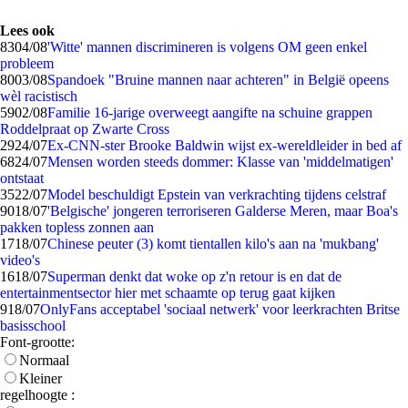
Lees ook
83
04/08
'Witte' mannen discrimineren is volgens OM geen enkel
probleem
80
03/08
Spandoek "Bruine mannen naar achteren" in België opeens
wèl racistisch
59
02/08
Familie 16-jarige overweegt aangifte na schuine grappen
Roddelpraat op Zwarte Cross
29
24/07
Ex-CNN-ster Brooke Baldwin wijst ex-wereldleider in bed af
68
24/07
Mensen worden steeds dommer: Klasse van 'middelmatigen'
ontstaat
35
22/07
Model beschuldigt Epstein van verkrachting tijdens celstraf
90
18/07
'Belgische' jongeren terroriseren Galderse Meren, maar Boa's
pakken topless zonnen aan
17
18/07
Chinese peuter (3) komt tientallen kilo's aan na 'mukbang'
video's
16
18/07
Superman denkt dat woke op z'n retour is en dat de
entertainmentsector hier met schaamte op terug gaat kijken
9
18/07
OnlyFans acceptabel 'sociaal netwerk' voor leerkrachten Britse
basisschool
Font-grootte:
Normaal
Kleiner
regelhoogte :