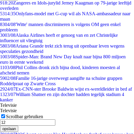
9
18:20
Zangeres en Idols-jurylid Jerney Kaagman op 79-jarige leeftijd
overleden
53
14:35
Onlyfans-model met G-cup wil als NASA-ambassadeur naar
maan
83
04/08
'Witte' mannen discrimineren is volgens OM geen enkel
probleem
30
03/08
Alaska Airlines heeft er genoeg van en zet Christelijke
influencer uit vliegtuig
58
03/08
Ariana Grande trekt zich terug uit openbaar leven wegens
speculaties gezondheid
10
03/08
Spider-Man: Brand New Day knalt naar bijna 800 miljoen
euro in eerste weekend
11
03/08
Phil Collins dronk zich bijna dood, kinderen moesten al
afscheid nemen
59
02/08
Familie 16-jarige overweegt aangifte na schuine grappen
Roddelpraat op Zwarte Cross
29
24/07
Ex-CNN-ster Brooke Baldwin wijst ex-wereldleider in bed af
13
23/07
William Shatner en zijn dochter hadden tegelijk stadium 4
kanker
Televisie
Televisie
Scrollbar gebruiken
opslaan