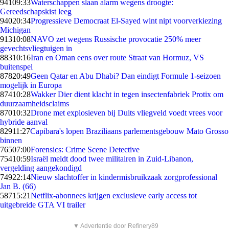
941
09:33
Waterschappen slaan alarm wegens droogte:
Gereedschapskist leeg
940
20:34
Progressieve Democraat El-Sayed wint nipt voorverkiezing
Michigan
913
10:08
NAVO zet wegens Russische provocatie 250% meer
gevechtsvliegtuigen in
883
10:16
Iran en Oman eens over route Straat van Hormuz, VS
buitenspel
878
20:49
Geen Qatar en Abu Dhabi? Dan eindigt Formule 1-seizoen
mogelijk in Europa
874
10:28
Wakker Dier dient klacht in tegen insectenfabriek Protix om
duurzaamheidsclaims
870
10:32
Drone met explosieven bij Duits vliegveld voedt vrees voor
hybride aanval
829
11:27
Capibara's lopen Braziliaans parlementsgebouw Mato Grosso
binnen
765
07:00
Forensics: Crime Scene Detective
754
10:59
Israël meldt dood twee militairen in Zuid-Libanon,
vergelding aangekondigd
749
22:14
Nieuw slachtoffer in kindermisbruikzaak zorgprofessional
Jan B. (66)
587
15:21
Netflix-abonnees krijgen exclusieve early access tot
uitgebreide GTA VI trailer
▼ Advertentie door Refinery89