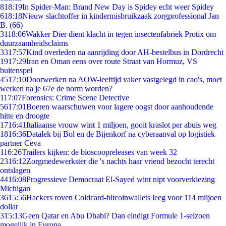
8
18:19
In Spider-Man: Brand New Day is Spidey echt weer Spidey
6
18:18
Nieuw slachtoffer in kindermisbruikzaak zorgprofessional Jan
B. (66)
31
18:06
Wakker Dier dient klacht in tegen insectenfabriek Protix om
duurzaamheidsclaims
33
17:57
Kind overleden na aanrijding door AH-bestelbus in Dordrecht
19
17:29
Iran en Oman eens over route Straat van Hormuz, VS
buitenspel
45
17:10
Doorwerken na AOW-leeftijd vaker vastgelegd in cao's, moet
werken na je 67e de norm worden?
1
17:07
Forensics: Crime Scene Detective
56
17:01
Boeren waarschuwen voor lagere oogst door aanhoudende
hitte en droogte
17
16:41
Italiaanse vrouw wint 1 miljoen, gooit kraslot per abuis weg
18
16:36
Datalek bij Bol en de Bijenkorf na cyberaanval op logistiek
partner Ceva
1
16:26
Trailers kijken: de bioscoopreleases van week 32
23
16:12
Zorgmedewerkster die 's nachts haar vriend bezocht terecht
ontslagen
44
16:08
Progressieve Democraat El-Sayed wint nipt voorverkiezing
Michigan
36
15:56
Hackers roven Coldcard-bitcoinwallets leeg voor 114 miljoen
dollar
3
15:13
Geen Qatar en Abu Dhabi? Dan eindigt Formule 1-seizoen
mogelijk in Europa