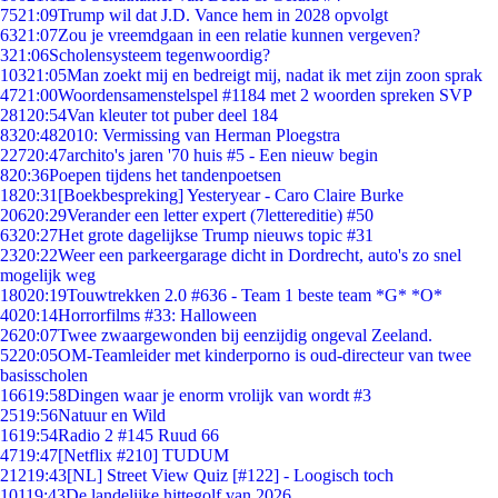
75
21:09
Trump wil dat J.D. Vance hem in 2028 opvolgt
63
21:07
Zou je vreemdgaan in een relatie kunnen vergeven?
3
21:06
Scholensysteem tegenwoordig?
103
21:05
Man zoekt mij en bedreigt mij, nadat ik met zijn zoon sprak
47
21:00
Woordensamenstelspel #1184 met 2 woorden spreken SVP
281
20:54
Van kleuter tot puber deel 184
83
20:48
2010: Vermissing van Herman Ploegstra
227
20:47
archito's jaren '70 huis #5 - Een nieuw begin
8
20:36
Poepen tijdens het tandenpoetsen
18
20:31
[Boekbespreking] Yesteryear - Caro Claire Burke
206
20:29
Verander een letter expert (7lettereditie) #50
63
20:27
Het grote dagelijkse Trump nieuws topic #31
23
20:22
Weer een parkeergarage dicht in Dordrecht, auto's zo snel
mogelijk weg
180
20:19
Touwtrekken 2.0 #636 - Team 1 beste team *G* *O*
40
20:14
Horrorfilms #33: Halloween
26
20:07
Twee zwaargewonden bij eenzijdig ongeval Zeeland.
52
20:05
OM-Teamleider met kinderporno is oud-directeur van twee
basisscholen
166
19:58
Dingen waar je enorm vrolijk van wordt #3
25
19:56
Natuur en Wild
16
19:54
Radio 2 #145 Ruud 66
47
19:47
[Netflix #210] TUDUM
212
19:43
[NL] Street View Quiz [#122] - Loogisch toch
101
19:43
De landelijke hittegolf van 2026