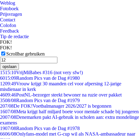
Weblog
Fotoboek
Prijsvragen
Contact
Colofon
Feedback
Tip de redactie
FOK!
FOK!
Scrollbar gebruiken
opslaan
15
15:10
VrijMiBabes #316 (not very sfw!)
60
15:09
Random Pics van de Dag #1980
12
09:49
Vrouw krijgt 30 maanden cel voor afpersing 12-jarige
misdienaar in kerk
46
09:46
PostNL-bezorger steekt bewoner na ruzie over pakket
35
08/08
Random Pics van de Dag #1979
2
07/08
De FOK!Voetbalmanager 2026/2027 is begonnen
16
07/08
Meta krijgt half miljard boete voor mentale schade bij jongeren
20
07/08
Denemarken pakt AI-gebruik in scholen aan: extra mondelinge
examens
19
07/08
Random Pics van de Dag #1978
66
06/08
Onlyfans-model met G-cup wil als NASA-ambassadeur naar