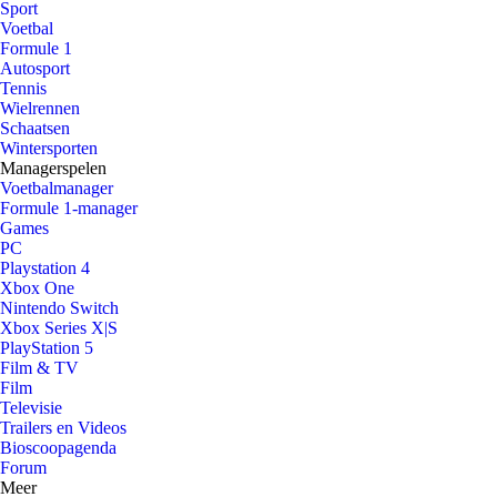
Sport
Voetbal
Formule 1
Autosport
Tennis
Wielrennen
Schaatsen
Wintersporten
Managerspelen
Voetbalmanager
Formule 1-manager
Games
PC
Playstation 4
Xbox One
Nintendo Switch
Xbox Series X|S
PlayStation 5
Film & TV
Film
Televisie
Trailers en Videos
Bioscoopagenda
Forum
Meer