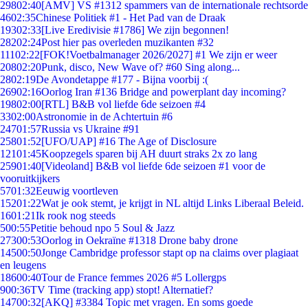
298
02:40
[AMV] VS #1312 spammers van de internationale rechtsorde
46
02:35
Chinese Politiek #1 - Het Pad van de Draak
193
02:33
[Live Eredivisie #1786] We zijn begonnen!
282
02:24
Post hier pas overleden muzikanten #32
111
02:22
[FOK!Voetbalmanager 2026/2027] #1 We zijn er weer
208
02:20
Punk, disco, New Wave of? #60 Sing along...
28
02:19
De Avondetappe #177 - Bijna voorbij :(
269
02:16
Oorlog Iran #136 Bridge and powerplant day incoming?
198
02:00
[RTL] B&B vol liefde 6de seizoen #4
33
02:00
Astronomie in de Achtertuin #6
247
01:57
Russia vs Ukraine #91
258
01:52
[UFO/UAP] #16 The Age of Disclosure
121
01:45
Koopzegels sparen bij AH duurt straks 2x zo lang
259
01:40
[Videoland] B&B vol liefde 6de seizoen #1 voor de
vooruitkijkers
57
01:32
Eeuwig voortleven
152
01:22
Wat je ook stemt, je krijgt in NL altijd Links Liberaal Beleid.
16
01:21
Ik rook nog steeds
5
00:55
Petitie behoud npo 5 Soul & Jazz
273
00:53
Oorlog in Oekraïne #1318 Drone baby drone
145
00:50
Jonge Cambridge professor stapt op na claims over plagiaat
en leugens
186
00:40
Tour de France femmes 2026 #5 Lollergps
9
00:36
TV Time (tracking app) stopt! Alternatief?
147
00:32
[AKQ] #3384 Topic met vragen. En soms goede