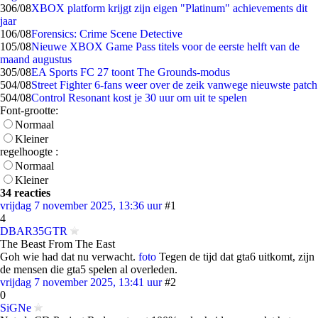
3
06/08
XBOX platform krijgt zijn eigen "Platinum" achievements dit
jaar
1
06/08
Forensics: Crime Scene Detective
1
05/08
Nieuwe XBOX Game Pass titels voor de eerste helft van de
maand augustus
3
05/08
EA Sports FC 27 toont The Grounds-modus
5
04/08
Street Fighter 6-fans weer over de zeik vanwege nieuwste patch
5
04/08
Control Resonant kost je 30 uur om uit te spelen
Font-grootte:
Normaal
Kleiner
regelhoogte :
Normaal
Kleiner
34 reacties
vrijdag 7 november 2025, 13:36 uur
#1
4
DBAR35GTR
The Beast From The East
Goh wie had dat nu verwacht.
foto
Tegen de tijd dat gta6 uitkomt, zijn
de mensen die gta5 spelen al overleden.
vrijdag 7 november 2025, 13:41 uur
#2
0
SiGNe