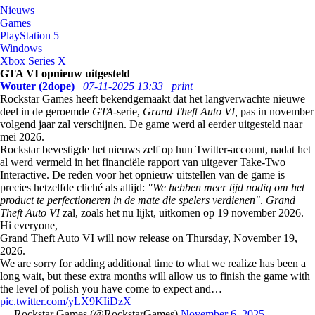
Nieuws
Games
PlayStation 5
Windows
Xbox Series X
GTA VI opnieuw uitgesteld
Wouter (2dope)
07-11-2025 13:33
print
Rockstar Games heeft bekendgemaakt dat het langverwachte nieuwe
deel in de geroemde
GTA-
serie,
Grand Theft Auto VI,
pas in november
volgend jaar zal verschijnen. De game werd al eerder uitgesteld naar
mei 2026.
Rockstar bevestigde het nieuws zelf op hun Twitter-account, nadat het
al werd vermeld in het financiële rapport van uitgever Take-Two
Interactive. De reden voor het opnieuw uitstellen van de game is
precies hetzelfde cliché als altijd:
"We hebben meer tijd nodig om het
product te perfectioneren in de mate die spelers verdienen"
.
Grand
Theft Auto VI
zal, zoals het nu lijkt, uitkomen op 19 november 2026.
Hi everyone,
Grand Theft Auto VI will now release on Thursday, November 19,
2026.
We are sorry for adding additional time to what we realize has been a
long wait, but these extra months will allow us to finish the game with
the level of polish you have come to expect and…
pic.twitter.com/yLX9KIiDzX
— Rockstar Games (@RockstarGames)
November 6, 2025