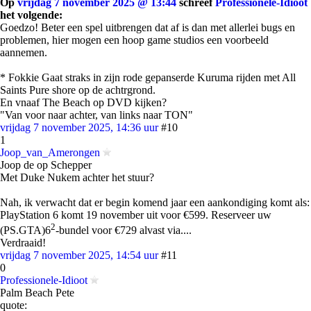
Op
vrijdag 7 november 2025 @ 13:44
schreef
Professionele-Idioot
het volgende:
Goedzo! Beter een spel uitbrengen dat af is dan met allerlei bugs en
problemen, hier mogen een hoop game studios een voorbeeld
aannemen.
* Fokkie Gaat straks in zijn rode gepanserde Kuruma rijden met All
Saints Pure shore op de achtrgrond.
En vnaaf The Beach op DVD kijken?
"Van voor naar achter, van links naar TON"
vrijdag 7 november 2025, 14:36 uur
#10
1
Joop_van_Amerongen
Joop de op Schepper
Met Duke Nukem achter het stuur?
Nah, ik verwacht dat er begin komend jaar een aankondiging komt als:
PlayStation 6 komt 19 november uit voor €599. Reserveer uw
2
(PS.GTA)6
-bundel voor €729 alvast via....
Verdraaid!
vrijdag 7 november 2025, 14:54 uur
#11
0
Professionele-Idioot
Palm Beach Pete
quote: