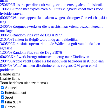
maan
25
06/08
Huisarts per direct uit vak gezet om ernstig alcoholmisbruik
19
06/08
Drone met explosieven bij Duits vliegveld voedt vrees voor
hybride aanval
60
06/08
Waterschappen slaan alarm wegens droogte: Gereedschapskist
leeg
24
06/08
Zorgmedewerkster die 's nachts haar vriend bezocht terecht
ontslagen
38
06/08
Random Pics van de Dag #1977
21
05/08
Tanken in België wordt nóg aantrekkelijker
34
05/08
Dirk sluit supermarkt op de Wallen na golf van diefstal en
agressie
12
05/08
Random Pics van de Dag #1976
6
04/08
Kraftwerk brengt ruimteschip terug naar Eindhoven
20
04/08
Apple vecht Britse eis tot inbouwen backdoor in iCloud aan
85
04/08
'Witte' mannen discrimineren is volgens OM geen enkel
probleem
Laatste items
Laatste items
Toon berichten uit deze thema's
Actueel
Entertainment
Sport
Film & Tv
Games