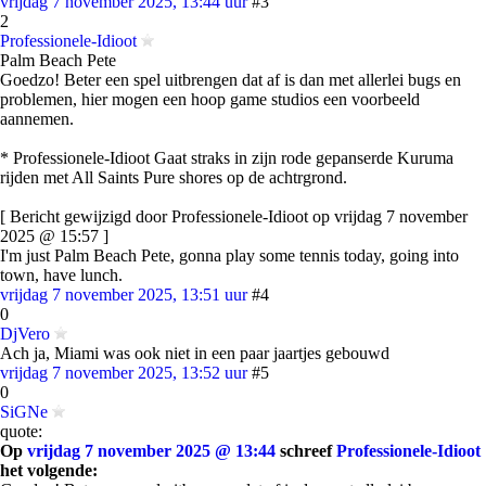
vrijdag 7 november 2025, 13:44 uur
#3
2
Professionele-Idioot
Palm Beach Pete
Goedzo! Beter een spel uitbrengen dat af is dan met allerlei bugs en
problemen, hier mogen een hoop game studios een voorbeeld
aannemen.
* Professionele-Idioot Gaat straks in zijn rode gepanserde Kuruma
rijden met All Saints Pure shores op de achtrgrond.
[ Bericht gewijzigd door Professionele-Idioot op vrijdag 7 november
2025 @ 15:57 ]
I'm just Palm Beach Pete, gonna play some tennis today, going into
town, have lunch.
vrijdag 7 november 2025, 13:51 uur
#4
0
DjVero
Ach ja, Miami was ook niet in een paar jaartjes gebouwd
vrijdag 7 november 2025, 13:52 uur
#5
0
SiGNe
quote:
Op
vrijdag 7 november 2025 @ 13:44
schreef
Professionele-Idioot
het volgende: