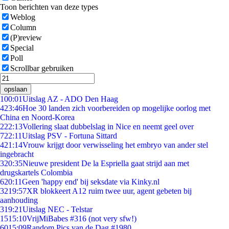
Toon berichten van deze types
Weblog
Column
(P)review
Special
Poll
Scrollbar gebruiken
opslaan
1
00:01
Uitslag AZ - ADO Den Haag
4
23:46
Hoe 30 landen zich voorbereiden op mogelijke oorlog met
China en Noord-Korea
2
22:13
Vollering slaat dubbelslag in Nice en neemt geel over
7
22:11
Uitslag PSV - Fortuna Sittard
4
21:14
Vrouw krijgt door verwisseling het embryo van ander stel
ingebracht
3
20:35
Nieuwe president De la Espriella gaat strijd aan met
drugskartels Colombia
6
20:11
Geen 'happy end' bij seksdate via Kinky.nl
32
19:57
XR blokkeert A12 ruim twee uur, agent gebeten bij
aanhouding
3
19:21
Uitslag NEC - Telstar
15
15:10
VrijMiBabes #316 (not very sfw!)
60
15:09
Random Pics van de Dag #1980