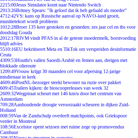
22
15:00
Jesus Simulator komt naar Nintendo Switch
29
13:26
Britney Spears: "Ik geloof dat ik heb gefaald als moeder"
47
12:42
VS: kans op Russische aanval op NAVO-land groeit,
munitietekort wordt probleem
10
12:28
Broer 135 keer gestoken en gesneden: zes jaar cel en tbs voor
doodslag Gouda
20
12:17
RIVM vindt PFAS in al de geteste moedermelk, borstvoeding
blijft advies
55
10:16
EU bekritiseert Meta en TikTok om verspreiden desinformatie
Ceuta
43
09:53
Houthi's vallen Saoedi-Arabië en Jemen aan, dreigen met
blokkade olieroute
12
09:49
Vrouw krijgt 30 maanden cel voor afpersing 12-jarige
misdienaar in kerk
46
09:46
PostNL-bezorger steekt bewoner na ruzie over pakket
6
09:45
Trailers kijken: de bioscoopreleases van week 32
26
09:32
Wegpiraat scheurt met 146 km/u door het centrum van
Amsterdam
7
09:28
Aanhoudende droogte veroorzaakt scheuren in dijken Zuid-
Holland
0
08:59
Van de Zandschulp overleeft matchpoints, ook Griekspoor
verder in Montreal
1
08:56
Excelsior opent seizoen met ruime zege op promovendus
Cambuur
2
08:35
Nieuw te streamen in augustus