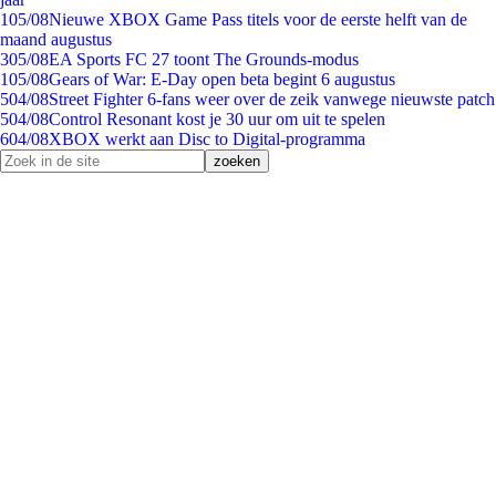
1
05/08
Nieuwe XBOX Game Pass titels voor de eerste helft van de
maand augustus
3
05/08
EA Sports FC 27 toont The Grounds-modus
1
05/08
Gears of War: E-Day open beta begint 6 augustus
5
04/08
Street Fighter 6-fans weer over de zeik vanwege nieuwste patch
5
04/08
Control Resonant kost je 30 uur om uit te spelen
6
04/08
XBOX werkt aan Disc to Digital-programma