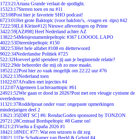
17
23:21
Ariana Grande verlaat de spotlight.
153
23:17
Sterren toen en nu #11
3
23:08
Post hier je favoriete SHO podcast!
67
23:01
Het grote Baktopic (voor bakfoto's, -vragen en -tips) #42
72
22:59
[Lil Kleine#12] Nieuwe afleveringen op Prime
34
22:59
[AZ#98] Heel Nederland achter AZ
138
22:54
Meisjesnamenlepeltopic #367 LOOOOL LAPO
40
22:53
Dierenlepeltopic #150
38
22:53
Het hele alfabet #108 en 4letterwoord
90
22:34
Nederlandse Politiek #725
5
22:32
Hoeveel geld spendeer jij aan je beginnende relatie?
19
22:29
de beheerder die mij oh zo moe maakt.
185
22:22
Post hier zo vaak mogelijk om 22:22 uur #76
126
22:13
Nederland toen
110
22:07
Afvallen met injecties #4
11
22:07
Algemeen Luchtvaarttopic #61
249
21:52
Wie gaan er dood in 2026?Post met een vleugje cynisme de
overledenen.
113
21:37
Roddelpraat onder vuur: ongepaste opmerkingen
minderjarigen deel 2
136
21:35
[DRT SC] #6: RendacGoden sponsored by TONZON
297
21:28
Centraal Bordspeltopic #8 Game on!
81
21:23
Vuelta a España 2026 #1
184
21:18
NEC #77: Wat een seizoen is dit zeg
100
21:11
De Schatkamer van Beeld & Geluid #4