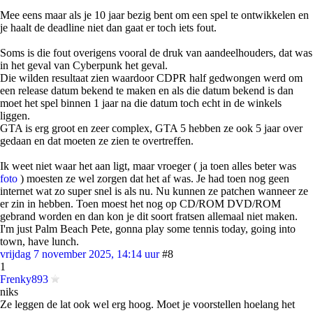
Mee eens maar als je 10 jaar bezig bent om een spel te ontwikkelen en
je haalt de deadline niet dan gaat er toch iets fout.
Soms is die fout overigens vooral de druk van aandeelhouders, dat was
in het geval van Cyberpunk het geval.
Die wilden resultaat zien waardoor CDPR half gedwongen werd om
een release datum bekend te maken en als die datum bekend is dan
moet het spel binnen 1 jaar na die datum toch echt in de winkels
liggen.
GTA is erg groot en zeer complex, GTA 5 hebben ze ook 5 jaar over
gedaan en dat moeten ze zien te overtreffen.
Ik weet niet waar het aan ligt, maar vroeger ( ja toen alles beter was
foto
) moesten ze wel zorgen dat het af was. Je had toen nog geen
internet wat zo super snel is als nu. Nu kunnen ze patchen wanneer ze
er zin in hebben. Toen moest het nog op CD/ROM DVD/ROM
gebrand worden en dan kon je dit soort fratsen allemaal niet maken.
I'm just Palm Beach Pete, gonna play some tennis today, going into
town, have lunch.
vrijdag 7 november 2025, 14:14 uur
#8
1
Frenky893
niks
Ze leggen de lat ook wel erg hoog. Moet je voorstellen hoelang het