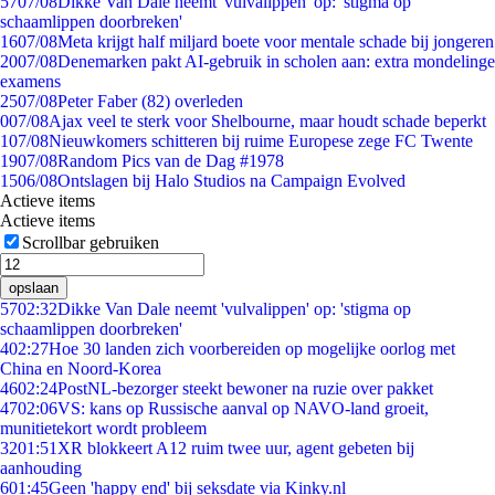
57
07/08
Dikke Van Dale neemt 'vulvalippen' op: 'stigma op
schaamlippen doorbreken'
16
07/08
Meta krijgt half miljard boete voor mentale schade bij jongeren
20
07/08
Denemarken pakt AI-gebruik in scholen aan: extra mondelinge
examens
25
07/08
Peter Faber (82) overleden
0
07/08
Ajax veel te sterk voor Shelbourne, maar houdt schade beperkt
1
07/08
Nieuwkomers schitteren bij ruime Europese zege FC Twente
19
07/08
Random Pics van de Dag #1978
15
06/08
Ontslagen bij Halo Studios na Campaign Evolved
Actieve items
Actieve items
Scrollbar gebruiken
opslaan
57
02:32
Dikke Van Dale neemt 'vulvalippen' op: 'stigma op
schaamlippen doorbreken'
4
02:27
Hoe 30 landen zich voorbereiden op mogelijke oorlog met
China en Noord-Korea
46
02:24
PostNL-bezorger steekt bewoner na ruzie over pakket
47
02:06
VS: kans op Russische aanval op NAVO-land groeit,
munitietekort wordt probleem
32
01:51
XR blokkeert A12 ruim twee uur, agent gebeten bij
aanhouding
6
01:45
Geen 'happy end' bij seksdate via Kinky.nl