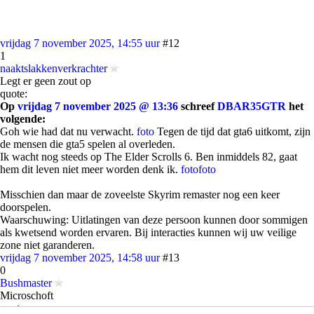
vrijdag 7 november 2025, 14:55 uur
#12
1
naaktslakkenverkrachter
Legt er geen zout op
quote:
Op
vrijdag 7 november 2025 @ 13:36
schreef
DBAR35GTR
het
volgende:
Goh wie had dat nu verwacht.
foto
Tegen de tijd dat gta6 uitkomt, zijn
de mensen die gta5 spelen al overleden.
Ik wacht nog steeds op The Elder Scrolls 6. Ben inmiddels 82, gaat
hem dit leven niet meer worden denk ik.
foto
foto
Misschien dan maar de zoveelste Skyrim remaster nog een keer
doorspelen.
Waarschuwing: Uitlatingen van deze persoon kunnen door sommigen
als kwetsend worden ervaren. Bij interacties kunnen wij uw veilige
zone niet garanderen.
vrijdag 7 november 2025, 14:58 uur
#13
0
Bushmaster
Microschoft
quote: