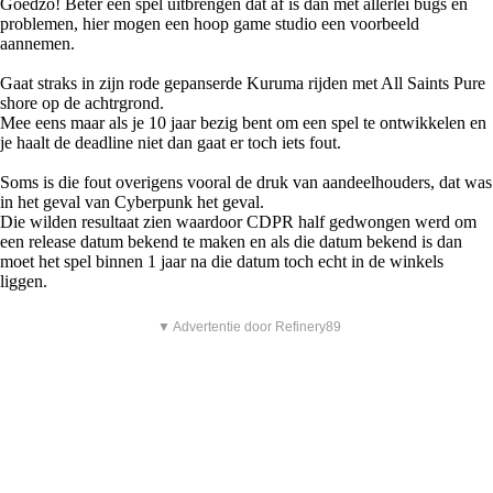
Goedzo! Beter een spel uitbrengen dat af is dan met allerlei bugs en
problemen, hier mogen een hoop game studio een voorbeeld
aannemen.
Gaat straks in zijn rode gepanserde Kuruma rijden met All Saints Pure
shore op de achtrgrond.
Mee eens maar als je 10 jaar bezig bent om een spel te ontwikkelen en
je haalt de deadline niet dan gaat er toch iets fout.
Soms is die fout overigens vooral de druk van aandeelhouders, dat was
in het geval van Cyberpunk het geval.
Die wilden resultaat zien waardoor CDPR half gedwongen werd om
een release datum bekend te maken en als die datum bekend is dan
moet het spel binnen 1 jaar na die datum toch echt in de winkels
liggen.
▼ Advertentie door Refinery89