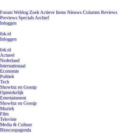
Forum
Weblog
Zoek
Actieve Items
Nieuws
Columns
Reviews
Previews
Specials
Archief
Inloggen
fok.nl
Inloggen
fok.nl
Actueel
Nederland
Internationaal
Economie
Politiek
Tech
Showbiz en Gossip
Opmerkelijk
Entertainment
Showbiz en Gossip
Muziek
Film
Televisie
Media & Cultuur
Bioscoopagenda