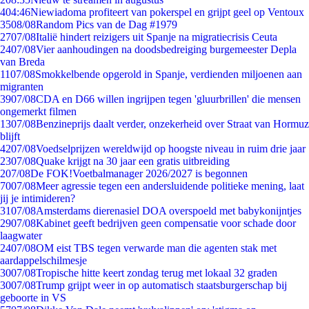
4
04:46
Niewiadoma profiteert van pokerspel en grijpt geel op Ventoux
35
08/08
Random Pics van de Dag #1979
27
07/08
Italië hindert reizigers uit Spanje na migratiecrisis Ceuta
24
07/08
Vier aanhoudingen na doodsbedreiging burgemeester Depla
van Breda
11
07/08
Smokkelbende opgerold in Spanje, verdienden miljoenen aan
migranten
39
07/08
CDA en D66 willen ingrijpen tegen 'gluurbrillen' die mensen
ongemerkt filmen
13
07/08
Benzineprijs daalt verder, onzekerheid over Straat van Hormuz
blijft
42
07/08
Voedselprijzen wereldwijd op hoogste niveau in ruim drie jaar
23
07/08
Quake krijgt na 30 jaar een gratis uitbreiding
2
07/08
De FOK!Voetbalmanager 2026/2027 is begonnen
70
07/08
Meer agressie tegen een andersluidende politieke mening, laat
jij je intimideren?
31
07/08
Amsterdams dierenasiel DOA overspoeld met babykonijntjes
29
07/08
Kabinet geeft bedrijven geen compensatie voor schade door
laagwater
24
07/08
OM eist TBS tegen verwarde man die agenten stak met
aardappelschilmesje
30
07/08
Tropische hitte keert zondag terug met lokaal 32 graden
30
07/08
Trump grijpt weer in op automatisch staatsburgerschap bij
geboorte in VS