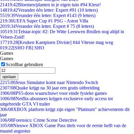
214
19:42
Bloemen/planten in je eigen tuin #94 Kleur!
148
19:42
Verander één letter: Expert #91 (10 letters)
55
19:39
Verander één letter: Expert #143 (9 letters)
2
19:36
UEFA Super Cup #1 PSG - Aston Villa
20
19:34
Verander één letter. Expert # 75 (8 letters)
105
19:31
Telstar-topic #2: De Witte Leeuwen Brullen nog altijd in
Velsen-Zuid!
177
19:28
[Keuken Kampioen Divisie] #44 Vitesse mag weg
0
19:22
[SHO FB] SHO
Games
Games
Scrollbar gebruiken
opslaan
22
15:00
Jesus Simulator komt naar Nintendo Switch
23
07/08
Quake krijgt na 30 jaar een gratis uitbreiding
19
06/08
PS5-doos waarschuwt voor einde fysieke games
10
06/08
Netflix-abonnees krijgen exclusieve early access tot
uitgebreide GTA VI trailer
3
06/08
XBOX platform krijgt zijn eigen "Platinum" achievements dit
jaar
1
06/08
Forensics: Crime Scene Detective
1
05/08
Nieuwe XBOX Game Pass titels voor de eerste helft van de
maand augustus