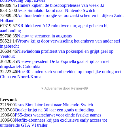
borstvoeding blijft advies
898
09:45
Trailers kijken: de bioscoopreleases van week 32
833
15:00
Jesus Simulator komt naar Nintendo Switch
729
09:28
Aanhoudende droogte veroorzaakt scheuren in dijken Zuid-
Holland
673
19:57
XR blokkeert A12 ruim twee uur, agent gebeten bij
aanhouding
597
08:35
Nieuw te streamen in augustus
585
21:14
Vrouw krijgt door verwisseling het embryo van ander stel
ingebracht
366
04:46
Niewiadoma profiteert van pokerspel en grijpt geel op
Ventoux
364
20:35
Nieuwe president De la Espriella gaat strijd aan met
drugskartels Colombia
322
23:46
Hoe 30 landen zich voorbereiden op mogelijke oorlog met
China en Noord-Korea
▼ Advertentie door Refinery89
Lees ook
22
15:00
Jesus Simulator komt naar Nintendo Switch
23
07/08
Quake krijgt na 30 jaar een gratis uitbreiding
19
06/08
PS5-doos waarschuwt voor einde fysieke games
10
06/08
Netflix-abonnees krijgen exclusieve early access tot
uitgebreide GTA VI trailer