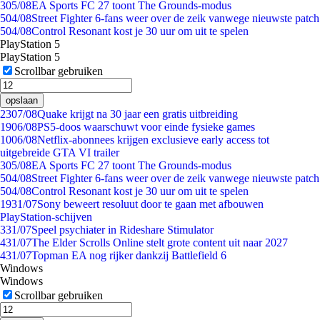
3
05/08
EA Sports FC 27 toont The Grounds-modus
5
04/08
Street Fighter 6-fans weer over de zeik vanwege nieuwste patch
5
04/08
Control Resonant kost je 30 uur om uit te spelen
PlayStation 5
PlayStation 5
Scrollbar gebruiken
opslaan
23
07/08
Quake krijgt na 30 jaar een gratis uitbreiding
19
06/08
PS5-doos waarschuwt voor einde fysieke games
10
06/08
Netflix-abonnees krijgen exclusieve early access tot
uitgebreide GTA VI trailer
3
05/08
EA Sports FC 27 toont The Grounds-modus
5
04/08
Street Fighter 6-fans weer over de zeik vanwege nieuwste patch
5
04/08
Control Resonant kost je 30 uur om uit te spelen
19
31/07
Sony beweert resoluut door te gaan met afbouwen
PlayStation-schijven
3
31/07
Speel psychiater in Rideshare Stimulator
4
31/07
The Elder Scrolls Online stelt grote content uit naar 2027
4
31/07
Topman EA nog rijker dankzij Battlefield 6
Windows
Windows
Scrollbar gebruiken