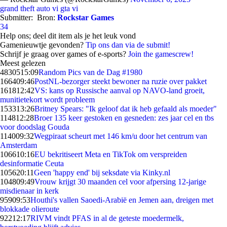
grand theft auto vi
gta vi
Submitter:
Bron:
Rockstar Games
34
Help ons; deel dit item als je het leuk vond
Gamenieuwtje gevonden?
Tip ons dan via de submit!
Schrijf je graag over games of e-sports?
Join the gamescrew!
Meest gelezen
48305
15:09
Random Pics van de Dag #1980
1664
09:46
PostNL-bezorger steekt bewoner na ruzie over pakket
1618
12:42
VS: kans op Russische aanval op NAVO-land groeit,
munitietekort wordt probleem
1533
13:26
Britney Spears: "Ik geloof dat ik heb gefaald als moeder"
1148
12:28
Broer 135 keer gestoken en gesneden: zes jaar cel en tbs
voor doodslag Gouda
1140
09:32
Wegpiraat scheurt met 146 km/u door het centrum van
Amsterdam
1066
10:16
EU bekritiseert Meta en TikTok om verspreiden
desinformatie Ceuta
1056
20:11
Geen 'happy end' bij seksdate via Kinky.nl
1048
09:49
Vrouw krijgt 30 maanden cel voor afpersing 12-jarige
misdienaar in kerk
959
09:53
Houthi's vallen Saoedi-Arabië en Jemen aan, dreigen met
blokkade olieroute
922
12:17
RIVM vindt PFAS in al de geteste moedermelk,