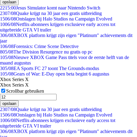
opslaan
22
15:00
Jesus Simulator komt naar Nintendo Switch
23
07/08
Quake krijgt na 30 jaar een gratis uitbreiding
15
06/08
Ontslagen bij Halo Studios na Campaign Evolved
10
06/08
Netflix-abonnees krijgen exclusieve early access tot
uitgebreide GTA VI trailer
3
06/08
XBOX platform krijgt zijn eigen "Platinum" achievements dit
jaar
1
06/08
Forensics: Crime Scene Detective
8
05/08
The Division Resurgence nu gratis op pc
1
05/08
Nieuwe XBOX Game Pass titels voor de eerste helft van de
maand augustus
3
05/08
EA Sports FC 27 toont The Grounds-modus
1
05/08
Gears of War: E-Day open beta begint 6 augustus
Xbox Series X
Xbox Series X
Scrollbar gebruiken
opslaan
23
07/08
Quake krijgt na 30 jaar een gratis uitbreiding
15
06/08
Ontslagen bij Halo Studios na Campaign Evolved
10
06/08
Netflix-abonnees krijgen exclusieve early access tot
uitgebreide GTA VI trailer
3
06/08
XBOX platform krijgt zijn eigen "Platinum" achievements dit
jaar