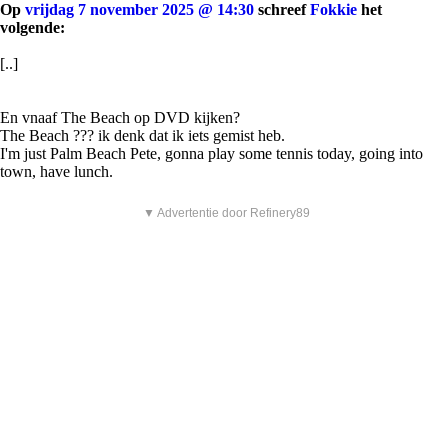
Op
vrijdag 7 november 2025 @ 14:30
schreef
Fokkie
het
volgende:
[..]
En vnaaf The Beach op DVD kijken?
The Beach ??? ik denk dat ik iets gemist heb.
I'm just Palm Beach Pete, gonna play some tennis today, going into
town, have lunch.
▼ Advertentie door Refinery89