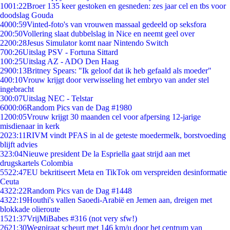
10
01:22
Broer 135 keer gestoken en gesneden: zes jaar cel en tbs voor
doodslag Gouda
40
00:59
Vinted-foto's van vrouwen massaal gedeeld op seksfora
2
00:50
Vollering slaat dubbelslag in Nice en neemt geel over
22
00:28
Jesus Simulator komt naar Nintendo Switch
7
00:26
Uitslag PSV - Fortuna Sittard
1
00:25
Uitslag AZ - ADO Den Haag
29
00:13
Britney Spears: "Ik geloof dat ik heb gefaald als moeder"
4
00:10
Vrouw krijgt door verwisseling het embryo van ander stel
ingebracht
3
00:07
Uitslag NEC - Telstar
60
00:06
Random Pics van de Dag #1980
12
00:05
Vrouw krijgt 30 maanden cel voor afpersing 12-jarige
misdienaar in kerk
20
23:11
RIVM vindt PFAS in al de geteste moedermelk, borstvoeding
blijft advies
3
23:04
Nieuwe president De la Espriella gaat strijd aan met
drugskartels Colombia
55
22:47
EU bekritiseert Meta en TikTok om verspreiden desinformatie
Ceuta
43
22:22
Random Pics van de Dag #1448
43
22:19
Houthi's vallen Saoedi-Arabië en Jemen aan, dreigen met
blokkade olieroute
15
21:37
VrijMiBabes #316 (not very sfw!)
26
21:30
Wegpiraat scheurt met 146 km/u door het centrum van