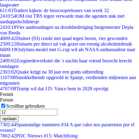
laagwater
6
11:03
Trailers kijken: de bioscoopreleases van week 32
24
10:54
OM eist TBS tegen verwarde man die agenten stak met
aardappelschilmesje
24
10:18
Vier aanhoudingen na doodsbedreiging burgemeester Depla
van Breda
40
09:42
Duitser (93) crasht met quad tegen boom, vier gewonden
25
09:22
Huisarts per direct uit vak gezet om ernstig alcoholmisbruik
66
09:19
Onlyfans-model met G-cup wil als NASA-ambassadeur naar
maan
24
09:02
Zorgmedewerkster die 's nachts haar vriend bezocht terecht
ontslagen
23
03:02
Quake krijgt na 30 jaar een gratis uitbreiding
11
07/08
Smokkelbende opgerold in Spanje, verdienden miljoenen aan
migranten
47
07/08
Trump wil dat J.D. Vance hem in 2028 opvolgt
Forum
Forum
Scrollbar gebruiken
opslaan
73
02:44
Spaanstalige nummers #34 A que calor nos pasaremos por el
verano?
78
02:42
PDC Nieuws #15: Matchfixing