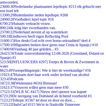
antwoorden.
236
00:30
Nederlandse plaatsnamen lepeltopic #213 elk gehucht met
een bord telt
133
00:29
Buitenlandse steden lepeltopic #268
249
00:28
Voetballers lepel topic #16
67
00:25
Huisarts verkracht vrouw.
8
00:24
Ik krijg hier zweethanden van.
237
00:22
Nederland stevent af op watertekort
5
00:18
Eindhoven heeft eigen Reflecting Pool
116
00:15
Hoe denkt God echt over homo-seksualiteit? deel 4
175
00:10
Migranten breken door grens naar Ceuta in Spanje,l #10
174
00:06
Vandaag 40 jaar geleden... #3
264
23:56
Totale zonsverduistering 12-08-2026 (Groenland, IJsland en
Spanje) #1
5
23:50
[INFLUENCERS #297] Toetjes & Bevers & Zwemmen in
water
86
23:49
Voorspellingstopic: Wie is hier de weerkundige? #16
119
23:47
Huisarts doet haar werk onder invloed van alcohol
3
23:45
Podcasts
187
23:38
[Wielrennen #616] Brennan!
116
23:37
Vrouwen willen geen man meer #30
175
23:31
[WLR SC #417] Nieuw deel openen was kaputt
67
23:29
De neergang van Duitsland als lichtend voorbeeld #3
71
23:23
Teltopic #1567 tel door en door en door....
77
23:22
[IndyCar] #115 We're in Nashville Tennessee