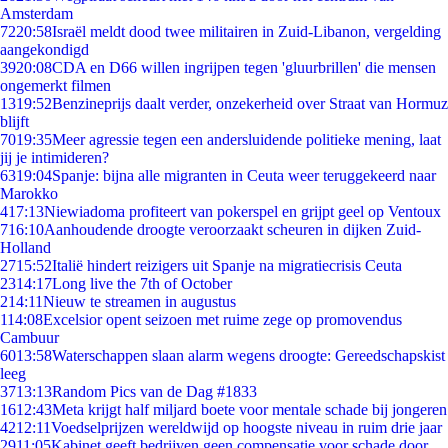
Amsterdam
72
20:58
Israël meldt dood twee militairen in Zuid-Libanon, vergelding
aangekondigd
39
20:08
CDA en D66 willen ingrijpen tegen 'gluurbrillen' die mensen
ongemerkt filmen
13
19:52
Benzineprijs daalt verder, onzekerheid over Straat van Hormuz
blijft
70
19:35
Meer agressie tegen een andersluidende politieke mening, laat
jij je intimideren?
63
19:04
Spanje: bijna alle migranten in Ceuta weer teruggekeerd naar
Marokko
4
17:13
Niewiadoma profiteert van pokerspel en grijpt geel op Ventoux
7
16:10
Aanhoudende droogte veroorzaakt scheuren in dijken Zuid-
Holland
27
15:52
Italië hindert reizigers uit Spanje na migratiecrisis Ceuta
23
14:17
Long live the 7th of October
2
14:11
Nieuw te streamen in augustus
1
14:08
Excelsior opent seizoen met ruime zege op promovendus
Cambuur
60
13:58
Waterschappen slaan alarm wegens droogte: Gereedschapskist
leeg
37
13:13
Random Pics van de Dag #1833
16
12:43
Meta krijgt half miljard boete voor mentale schade bij jongeren
42
12:11
Voedselprijzen wereldwijd op hoogste niveau in ruim drie jaar
29
11:05
Kabinet geeft bedrijven geen compensatie voor schade door