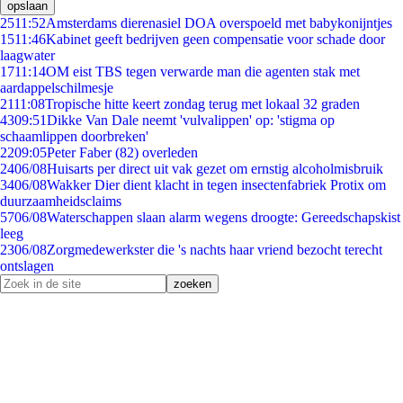
opslaan
25
11:52
Amsterdams dierenasiel DOA overspoeld met babykonijntjes
15
11:46
Kabinet geeft bedrijven geen compensatie voor schade door
laagwater
17
11:14
OM eist TBS tegen verwarde man die agenten stak met
aardappelschilmesje
21
11:08
Tropische hitte keert zondag terug met lokaal 32 graden
43
09:51
Dikke Van Dale neemt 'vulvalippen' op: 'stigma op
schaamlippen doorbreken'
22
09:05
Peter Faber (82) overleden
24
06/08
Huisarts per direct uit vak gezet om ernstig alcoholmisbruik
34
06/08
Wakker Dier dient klacht in tegen insectenfabriek Protix om
duurzaamheidsclaims
57
06/08
Waterschappen slaan alarm wegens droogte: Gereedschapskist
leeg
23
06/08
Zorgmedewerkster die 's nachts haar vriend bezocht terecht
ontslagen