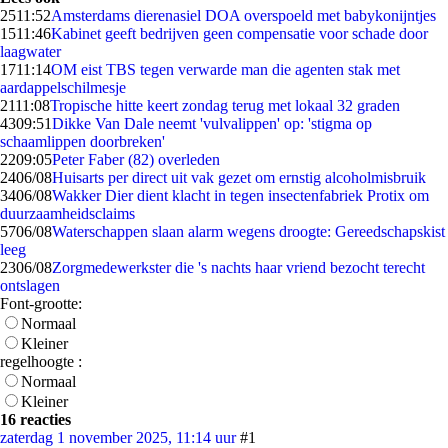
25
11:52
Amsterdams dierenasiel DOA overspoeld met babykonijntjes
15
11:46
Kabinet geeft bedrijven geen compensatie voor schade door
laagwater
17
11:14
OM eist TBS tegen verwarde man die agenten stak met
aardappelschilmesje
21
11:08
Tropische hitte keert zondag terug met lokaal 32 graden
43
09:51
Dikke Van Dale neemt 'vulvalippen' op: 'stigma op
schaamlippen doorbreken'
22
09:05
Peter Faber (82) overleden
24
06/08
Huisarts per direct uit vak gezet om ernstig alcoholmisbruik
34
06/08
Wakker Dier dient klacht in tegen insectenfabriek Protix om
duurzaamheidsclaims
57
06/08
Waterschappen slaan alarm wegens droogte: Gereedschapskist
leeg
23
06/08
Zorgmedewerkster die 's nachts haar vriend bezocht terecht
ontslagen
Font-grootte:
Normaal
Kleiner
regelhoogte :
Normaal
Kleiner
16 reacties
zaterdag 1 november 2025, 11:14 uur
#1