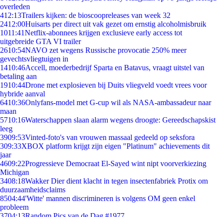
overleden
4
12:13
Trailers kijken: de bioscoopreleases van week 32
24
12:00
Huisarts per direct uit vak gezet om ernstig alcoholmisbruik
10
11:41
Netflix-abonnees krijgen exclusieve early access tot
uitgebreide GTA VI trailer
26
10:54
NAVO zet wegens Russische provocatie 250% meer
gevechtsvliegtuigen in
14
10:46
Accell, moederbedrijf Sparta en Batavus, vraagt uitstel van
betaling aan
19
10:44
Drone met explosieven bij Duits vliegveld voedt vrees voor
hybride aanval
64
10:36
Onlyfans-model met G-cup wil als NASA-ambassadeur naar
maan
57
10:16
Waterschappen slaan alarm wegens droogte: Gereedschapskist
leeg
39
09:53
Vinted-foto's van vrouwen massaal gedeeld op seksfora
3
09:33
XBOX platform krijgt zijn eigen "Platinum" achievements dit
jaar
46
09:22
Progressieve Democraat El-Sayed wint nipt voorverkiezing
Michigan
34
08:18
Wakker Dier dient klacht in tegen insectenfabriek Protix om
duurzaamheidsclaims
85
04:44
'Witte' mannen discrimineren is volgens OM geen enkel
probleem
37
04:13
Random Pics van de Dag #1977