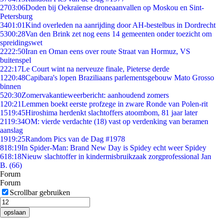
27
03:06
Doden bij Oekraïense droneaanvallen op Moskou en Sint-
Petersburg
34
01:01
Kind overleden na aanrijding door AH-bestelbus in Dordrecht
53
00:28
Van den Brink zet nog eens 14 gemeenten onder toezicht om
spreidingswet
22
22:50
Iran en Oman eens over route Straat van Hormuz, VS
buitenspel
2
22:17
Le Court wint na nerveuze finale, Pieterse derde
12
20:48
Capibara's lopen Braziliaans parlementsgebouw Mato Grosso
binnen
5
20:30
Zomervakantieweerbericht: aanhoudend zomers
1
20:21
Lemmen boekt eerste profzege in zware Ronde van Polen-rit
15
19:45
Hiroshima herdenkt slachtoffers atoombom, 81 jaar later
21
19:34
OM: vierde verdachte (18) vast op verdenking van beramen
aanslag
19
19:25
Random Pics van de Dag #1978
8
18:19
In Spider-Man: Brand New Day is Spidey echt weer Spidey
6
18:18
Nieuw slachtoffer in kindermisbruikzaak zorgprofessional Jan
B. (66)
Forum
Forum
Scrollbar gebruiken
opslaan