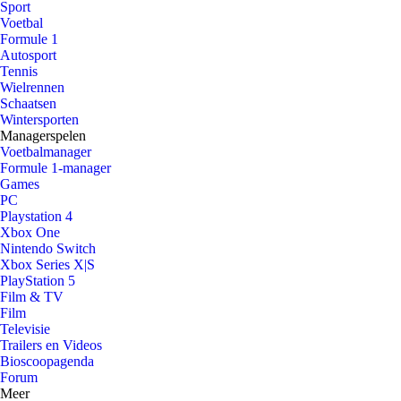
Sport
Voetbal
Formule 1
Autosport
Tennis
Wielrennen
Schaatsen
Wintersporten
Managerspelen
Voetbalmanager
Formule 1-manager
Games
PC
Playstation 4
Xbox One
Nintendo Switch
Xbox Series X|S
PlayStation 5
Film & TV
Film
Televisie
Trailers en Videos
Bioscoopagenda
Forum
Meer