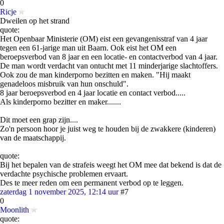
0
Ricje
Dweilen op het strand
quote:
Het Openbaar Ministerie (OM) eist een gevangenisstraf van 4 jaar
tegen een 61-jarige man uit Baarn. Ook eist het OM een
beroepsverbod van 8 jaar en een locatie- en contactverbod van 4 jaar.
De man wordt verdacht van ontucht met 11 minderjarige slachtoffers.
Ook zou de man kinderporno bezitten en maken. "Hij maakt
genadeloos misbruik van hun onschuld".
8 jaar beroepsverbod en 4 jaar locatie en contact verbod.....
Als kinderporno bezitter en maker.......
Dit moet een grap zijn....
Zo'n persoon hoor je juist weg te houden bij de zwakkere (kinderen)
van de maatschappij.
quote:
Bij het bepalen van de strafeis weegt het OM mee dat bekend is dat de
verdachte psychische problemen ervaart.
Des te meer reden om een permanent verbod op te leggen.
zaterdag 1 november 2025, 12:14 uur
#7
0
Moonlith
quote: