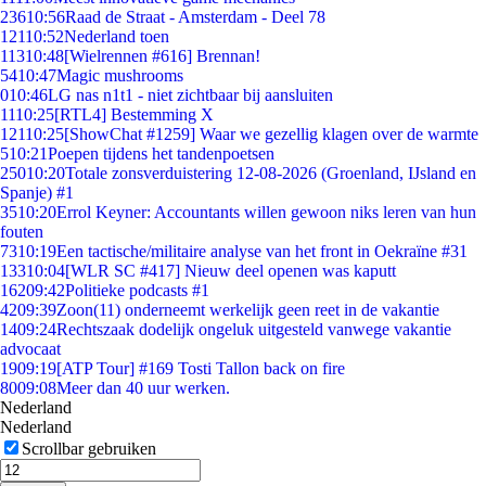
236
10:56
Raad de Straat - Amsterdam - Deel 78
121
10:52
Nederland toen
113
10:48
[Wielrennen #616] Brennan!
54
10:47
Magic mushrooms
0
10:46
LG nas n1t1 - niet zichtbaar bij aansluiten
11
10:25
[RTL4] Bestemming X
121
10:25
[ShowChat #1259] Waar we gezellig klagen over de warmte
5
10:21
Poepen tijdens het tandenpoetsen
250
10:20
Totale zonsverduistering 12-08-2026 (Groenland, IJsland en
Spanje) #1
35
10:20
Errol Keyner: Accountants willen gewoon niks leren van hun
fouten
73
10:19
Een tactische/militaire analyse van het front in Oekraïne #31
133
10:04
[WLR SC #417] Nieuw deel openen was kaputt
162
09:42
Politieke podcasts #1
42
09:39
Zoon(11) onderneemt werkelijk geen reet in de vakantie
14
09:24
Rechtszaak dodelijk ongeluk uitgesteld vanwege vakantie
advocaat
19
09:19
[ATP Tour] #169 Tosti Tallon back on fire
80
09:08
Meer dan 40 uur werken.
Nederland
Nederland
Scrollbar gebruiken