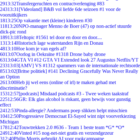
29
13:32
Transfergeruchten en contractverlenging #83
243
13:31
[Videoland] B&B vol liefde 6de seizoen #1 voor de
vooruitkijkers
18
13:25
Op vakantie met (kleine) kinderen #30
118
13:20
NPO-manager Menno de Boer (47) op non-actief stuurde
dick-pic rond
189
13:18
Teltopic #1561 tel door en door en door....
13
13:14
Historisch lage waterstanden Rijn en Donau
48
13:10
Hoe kom je van egels af?
60
13:07
Oorlog in Oekraïne #1318 Drone baby drone
63
13:04
GTA VI #12 GTA VI Extended look 27 Augustus Netflix/YT
233
13:03
[AMV] VS #1312 spammers van de internationale rechtsorde
85
13:02
[Britse politiek] #141 Declining Gracefully Was Never Really
an Option
26
13:00
Heb jij wel eens (online of irl) te maken gehad met
discriminatie?
153
12:57
[podcasts] Misdaad podcasts #3 - Twee weken taakstraf
225
12:56
GR: Elk glas alcohol is riskant, geen bewijs voor gunstig
effect
24
12:53
Pinda-allergie? Andermans poep slikken helpt misschien
104
12:50
Progressieve Democraat El-Sayed wint nipt voorverkiezing
Michigan
178
12:42
Touwtrekken 2.0 #636 - Team 1 beste team *G* *O*
249
12:40
Vinted #15 nog-net-niet gratis en verzendgezeur
3
12:40
Philip Morris gebruikt AI voor rookcampagne