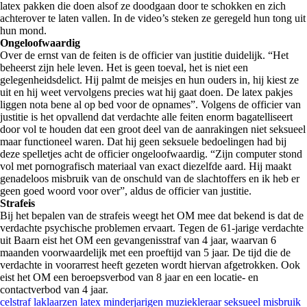
latex pakken die doen alsof ze doodgaan door te schokken en zich
achterover te laten vallen. In de video’s steken ze geregeld hun tong uit
hun mond.
Ongeloofwaardig
Over de ernst van de feiten is de officier van justitie duidelijk. “Het
beheerst zijn hele leven. Het is geen toeval, het is niet een
gelegenheidsdelict. Hij palmt de meisjes en hun ouders in, hij kiest ze
uit en hij weet vervolgens precies wat hij gaat doen. De latex pakjes
liggen nota bene al op bed voor de opnames”. Volgens de officier van
justitie is het opvallend dat verdachte alle feiten enorm bagatelliseert
door vol te houden dat een groot deel van de aanrakingen niet seksueel
maar functioneel waren. Dat hij geen seksuele bedoelingen had bij
deze spelletjes acht de officier ongeloofwaardig. “Zijn computer stond
vol met pornografisch materiaal van exact diezelfde aard. Hij maakt
genadeloos misbruik van de onschuld van de slachtoffers en ik heb er
geen goed woord voor over”, aldus de officier van justitie.
Strafeis
Bij het bepalen van de strafeis weegt het OM mee dat bekend is dat de
verdachte psychische problemen ervaart. Tegen de 61-jarige verdachte
uit Baarn eist het OM een gevangenisstraf van 4 jaar, waarvan 6
maanden voorwaardelijk met een proeftijd van 5 jaar. De tijd die de
verdachte in voorarrest heeft gezeten wordt hiervan afgetrokken. Ook
eist het OM een beroepsverbod van 8 jaar en een locatie- en
contactverbod van 4 jaar.
celstraf
laklaarzen
latex
minderjarigen
muziekleraar
seksueel misbruik