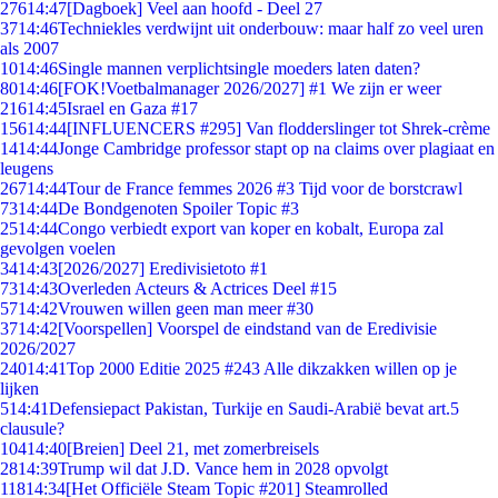
276
14:47
[Dagboek] Veel aan hoofd - Deel 27
37
14:46
Techniekles verdwijnt uit onderbouw: maar half zo veel uren
als 2007
10
14:46
Single mannen verplichtsingle moeders laten daten?
80
14:46
[FOK!Voetbalmanager 2026/2027] #1 We zijn er weer
216
14:45
Israel en Gaza #17
156
14:44
[INFLUENCERS #295] Van flodderslinger tot Shrek-crème
14
14:44
Jonge Cambridge professor stapt op na claims over plagiaat en
leugens
267
14:44
Tour de France femmes 2026 #3 Tijd voor de borstcrawl
73
14:44
De Bondgenoten Spoiler Topic #3
25
14:44
Congo verbiedt export van koper en kobalt, Europa zal
gevolgen voelen
34
14:43
[2026/2027] Eredivisietoto #1
73
14:43
Overleden Acteurs & Actrices Deel #15
57
14:42
Vrouwen willen geen man meer #30
37
14:42
[Voorspellen] Voorspel de eindstand van de Eredivisie
2026/2027
240
14:41
Top 2000 Editie 2025 #243 Alle dikzakken willen op je
lijken
5
14:41
Defensiepact Pakistan, Turkije en Saudi-Arabië bevat art.5
clausule?
104
14:40
[Breien] Deel 21, met zomerbreisels
28
14:39
Trump wil dat J.D. Vance hem in 2028 opvolgt
118
14:34
[Het Officiële Steam Topic #201] Steamrolled