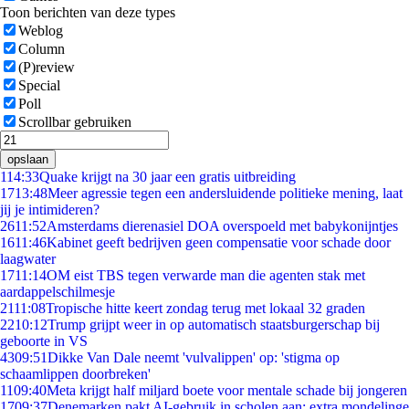
Toon berichten van deze types
Weblog
Column
(P)review
Special
Poll
Scrollbar gebruiken
opslaan
1
14:33
Quake krijgt na 30 jaar een gratis uitbreiding
17
13:48
Meer agressie tegen een andersluidende politieke mening, laat
jij je intimideren?
26
11:52
Amsterdams dierenasiel DOA overspoeld met babykonijntjes
16
11:46
Kabinet geeft bedrijven geen compensatie voor schade door
laagwater
17
11:14
OM eist TBS tegen verwarde man die agenten stak met
aardappelschilmesje
21
11:08
Tropische hitte keert zondag terug met lokaal 32 graden
22
10:12
Trump grijpt weer in op automatisch staatsburgerschap bij
geboorte in VS
43
09:51
Dikke Van Dale neemt 'vulvalippen' op: 'stigma op
schaamlippen doorbreken'
11
09:40
Meta krijgt half miljard boete voor mentale schade bij jongeren
17
09:37
Denemarken pakt AI-gebruik in scholen aan: extra mondelinge