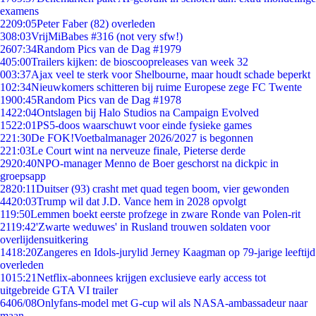
examens
22
09:05
Peter Faber (82) overleden
3
08:03
VrijMiBabes #316 (not very sfw!)
26
07:34
Random Pics van de Dag #1979
4
05:00
Trailers kijken: de bioscoopreleases van week 32
0
03:37
Ajax veel te sterk voor Shelbourne, maar houdt schade beperkt
1
02:34
Nieuwkomers schitteren bij ruime Europese zege FC Twente
19
00:45
Random Pics van de Dag #1978
14
22:04
Ontslagen bij Halo Studios na Campaign Evolved
15
22:01
PS5-doos waarschuwt voor einde fysieke games
2
21:30
De FOK!Voetbalmanager 2026/2027 is begonnen
2
21:03
Le Court wint na nerveuze finale, Pieterse derde
29
20:40
NPO-manager Menno de Boer geschorst na dickpic in
groepsapp
28
20:11
Duitser (93) crasht met quad tegen boom, vier gewonden
44
20:03
Trump wil dat J.D. Vance hem in 2028 opvolgt
1
19:50
Lemmen boekt eerste profzege in zware Ronde van Polen-rit
21
19:42
'Zwarte weduwes' in Rusland trouwen soldaten voor
overlijdensuitkering
14
18:20
Zangeres en Idols-jurylid Jerney Kaagman op 79-jarige leeftijd
overleden
10
15:21
Netflix-abonnees krijgen exclusieve early access tot
uitgebreide GTA VI trailer
64
06/08
Onlyfans-model met G-cup wil als NASA-ambassadeur naar
maan