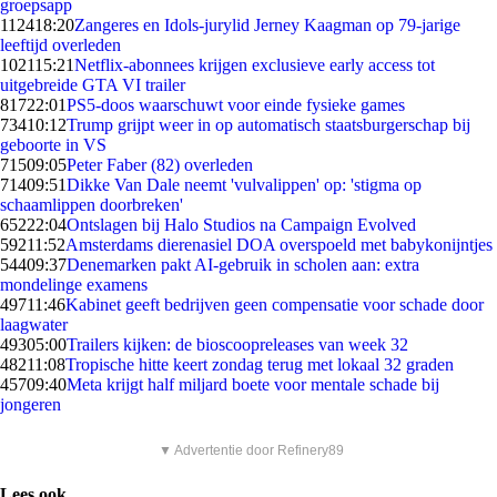
groepsapp
1124
18:20
Zangeres en Idols-jurylid Jerney Kaagman op 79-jarige
leeftijd overleden
1021
15:21
Netflix-abonnees krijgen exclusieve early access tot
uitgebreide GTA VI trailer
817
22:01
PS5-doos waarschuwt voor einde fysieke games
734
10:12
Trump grijpt weer in op automatisch staatsburgerschap bij
geboorte in VS
715
09:05
Peter Faber (82) overleden
714
09:51
Dikke Van Dale neemt 'vulvalippen' op: 'stigma op
schaamlippen doorbreken'
652
22:04
Ontslagen bij Halo Studios na Campaign Evolved
592
11:52
Amsterdams dierenasiel DOA overspoeld met babykonijntjes
544
09:37
Denemarken pakt AI-gebruik in scholen aan: extra
mondelinge examens
497
11:46
Kabinet geeft bedrijven geen compensatie voor schade door
laagwater
493
05:00
Trailers kijken: de bioscoopreleases van week 32
482
11:08
Tropische hitte keert zondag terug met lokaal 32 graden
457
09:40
Meta krijgt half miljard boete voor mentale schade bij
jongeren
▼ Advertentie door Refinery89
Lees ook