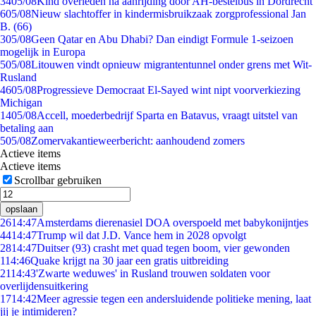
34
05/08
Kind overleden na aanrijding door AH-bestelbus in Dordrecht
6
05/08
Nieuw slachtoffer in kindermisbruikzaak zorgprofessional Jan
B. (66)
3
05/08
Geen Qatar en Abu Dhabi? Dan eindigt Formule 1-seizoen
mogelijk in Europa
5
05/08
Litouwen vindt opnieuw migrantentunnel onder grens met Wit-
Rusland
46
05/08
Progressieve Democraat El-Sayed wint nipt voorverkiezing
Michigan
14
05/08
Accell, moederbedrijf Sparta en Batavus, vraagt uitstel van
betaling aan
5
05/08
Zomervakantieweerbericht: aanhoudend zomers
Actieve items
Actieve items
Scrollbar gebruiken
opslaan
26
14:47
Amsterdams dierenasiel DOA overspoeld met babykonijntjes
44
14:47
Trump wil dat J.D. Vance hem in 2028 opvolgt
28
14:47
Duitser (93) crasht met quad tegen boom, vier gewonden
1
14:46
Quake krijgt na 30 jaar een gratis uitbreiding
21
14:43
'Zwarte weduwes' in Rusland trouwen soldaten voor
overlijdensuitkering
17
14:42
Meer agressie tegen een andersluidende politieke mening, laat
jij je intimideren?