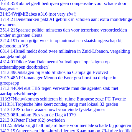
16
14:35
Kabinet geeft bedrijven geen compensatie voor schade door
laagwater
3
14:34
VrijMiBabes #316 (not very sfw!)
17
14:21
Denemarken pakt AI-gebruik in scholen aan: extra mondelinge
examens
35
14:21
Spaanse politie: minstens tien voor terrorisme veroordeelden
onder migranten Ceuta
22
14:19
Trump grijpt weer in op automatisch staatsburgerschap bij
geboorte in VS
68
14:14
Israël meldt dood twee militairen in Zuid-Libanon, vergelding
aangekondigd
43
14:01
Dikke Van Dale neemt 'vulvalippen' op: 'stigma op
schaamlippen doorbreken'
14
13:49
Ontslagen bij Halo Studios na Campaign Evolved
29
13:48
NPO-manager Menno de Boer geschorst na dickpic in
groepsapp
17
13:44
OM eist TBS tegen verwarde man die agenten stak met
aardappelschilmesje
1
13:37
Nieuwkomers schitteren bij ruime Europese zege FC Twente
21
13:31
Tropische hitte keert zondag terug met lokaal 32 graden
15
13:12
PS5-doos waarschuwt voor einde fysieke games
26
13:08
Random Pics van de Dag #1979
22
13:01
Peter Faber (82) overleden
11
12:55
Meta krijgt half miljard boete voor mentale schade bij jongeren
14
12:19
Zangeres en Idols-jurylid Jerney Kaagman op 79-jarige leeftijd