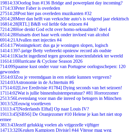
198
14:33
Oorlog Iran #136 Bridge and powerplant day incoming?
17
14:33
Peter Faber is overleden
275
14:28
Post hier pas overleden muzikanten #32
20
14:28
Meer dan helft van verkochte auto's is volgend jaar elektrisch
168
14:28
[RTL] B&B vol liefde 6de seizoen #4
72
14:28
Hoe denkt God echt over homo-seksualiteit? deel 4
65
14:28
Huisarts doet haar werk onder invloed van alcohol
69
14:21
Afvallen met injecties #4
45
14:17
Woningtekort: dus ga je woningen slopen, logisch
14
14:13
97-jarige Betty verbreekt opnieuw record als oudste
34
14:11
Klacht ingediend tegen grootste insectenfabriek ter wereld
116
14:10
Hurricane & Cyclone Season 2026
7
14:09
Spaanse kust onder vuur van Portugese oorlogsschepen: 120
gewonden
35
14:03
Zou je vreemdgaan in een relatie kunnen vergeven?
32
14:03
Astronomie in de Achtertuin #6
175
14:02
[Live Eredivisie #1784] Dying seconds van het seizoen!
171
14:02
Wat is jullie binnenhuistemperatuur? #81 Horrorzomer
25
13:56
Levenslang voor man die inreed op betogers in München
30
13:52
Eeuwig voortleven
131
13:47
[Nederlands Elftal] Op naar Louis IV?
191
13:45
[SBS6] De Oranjezomer #10 Helene je kan het niet stop
ermee
38
13:43
Jezelf gelukkig voelen als vrijgezelle vijftiger
147
13:32
[Keuken Kampioen Divisie] #44 Vitesse mag weg