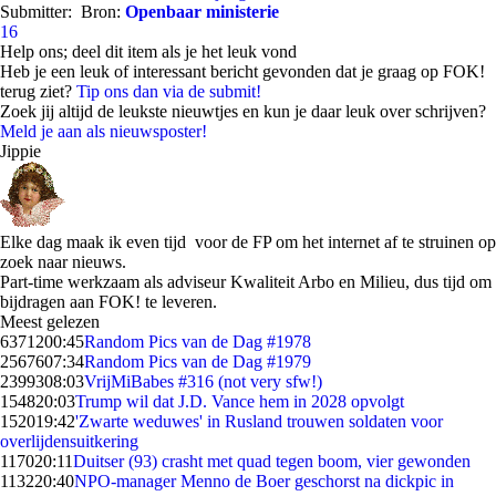
Submitter:
Bron:
Openbaar ministerie
16
Help ons; deel dit item als je het leuk vond
Heb je een leuk of interessant bericht gevonden dat je graag op FOK!
terug ziet?
Tip ons dan via de submit!
Zoek jij altijd de leukste nieuwtjes en kun je daar leuk over schrijven?
Meld je aan als nieuwsposter!
Jippie
Elke dag maak ik even tijd voor de FP om het internet af te struinen op
zoek naar nieuws.
Part-time werkzaam als adviseur Kwaliteit Arbo en Milieu, dus tijd om
bijdragen aan FOK! te leveren.
Meest gelezen
63712
00:45
Random Pics van de Dag #1978
25676
07:34
Random Pics van de Dag #1979
23993
08:03
VrijMiBabes #316 (not very sfw!)
1548
20:03
Trump wil dat J.D. Vance hem in 2028 opvolgt
1520
19:42
'Zwarte weduwes' in Rusland trouwen soldaten voor
overlijdensuitkering
1170
20:11
Duitser (93) crasht met quad tegen boom, vier gewonden
1132
20:40
NPO-manager Menno de Boer geschorst na dickpic in