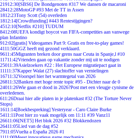
219
12:30
[SBS6] De Bondgenoten #317 We dansen de macaroni
284
12:28
MotoGP #93 Met de TT in Assen
18
12:23
Tony Scott (54) overleden
18
12:14
[Crowdfunding] #443 Rentestijgingen?
45
12:10
[Netflix #210] TUDUM
84
12:08
UEFA kondigt boycot van FIFA-competities aan vanwege
plan Infantino
9
12:02
[gratis] Videogames Part 9: Gratis en free-to-play games!
41
11:50
GGZ heeft mij gezond verklaard.
96
11:45
Migranten breken door grens naar Ceuta in Spanje,l #10
117
11:42
Vrienden gaan op vakantie zonder mij uit te nodigen
250
11:39
Asielzoekers #22 : Het Europese migratiepact gaat in
111
11:37
Kapper Walat (27) slachtoffer van vernielingen
167
11:32
Voorspel hier het warmtegetal van 2026
268
11:32
Banken met hoge rente topic #95 - Dichter naar de 0
240
11:26
Wie gaan er dood in 2026?Post met een vleugje cynisme de
overledenen.
6
11:26
Draai hier alle platen in je platenkast #32 (The Torture Never
Stops)
16
11:14
[Boekbespreking] Yesteryear - Caro Claire Burke
54
11:11
Post hier zo vaak mogelijk om 11:11 #39 Vanz11
266
11:06
[NET5] Het blok 2026 #32 Blokkendozen
264
11:05
Lied van de dag #52
79
11:05
Vuelta a España 2026 #1
11
11:00
Meest innovatieve game mechanics