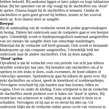
hebben beloofd. Bij aankomst liggen er latex pakjes en hoge laklaarzen
klaar. Bij het opnemen van de clip vraagt hij de slachtoffers om ‘dood’
te spelen. Daarna begint hij de slachtoffers te betasten. Omdat de
slachtoffers er geen goed gevoel bij hebben, nemen ze het voorval
deels op. Kort daarna doen ze aangifte.
Beerput
Bij de aanhouding van de verdachte neemt de politie gegevensdragers
in beslag. Tijdens het onderzoek naar de computers gaat er een beerput
open. Uiteindelijk wordt er kinderpornografisch materiaal aangetroffen
van zes meisjes die aangifte doen van ontuchtige handelingen.
Materiaal dat de verdachte zelf heeft gemaakt. Ook wordt er bestaande
kinderporno op zijn computer aangetroffen. Uiteindelijk leidt het
onderzoek naar de andere slachtoffers. Ook zij doen aangifte.
‘Dood’ spelen
Opvallend is dat de verdachte over een periode van acht jaar telkens
dezelfde werkwijze laat zien. Hij benadert zijn slachtoffers om af te
spreken en iets leuks te doen, zoals zwemmen, de hond uitlaten of
videoclips opnemen. Spelenderwijs gaat hij telkens de grens over. Hij
trekt slachtoffers op schoot, speelt de kieteldood of zombiespelletjes.
Vervolgens verschuift hij zijn handen naar hun borsten, billen en
vagina. Over en onder de kleding. Extra schrijnend is dat de verdachte
de slachtoffers steeds probeert over te halen om ‘dood’ te spelen. Hij
vertelt hen om achterover te vallen, tong uit de mond te doen en te
schudden. Vervolgens zit hij aan ze en neemt hij alles op. Uit
onderzoek blijkt dat de verdachte online porno zocht van vrouwen in