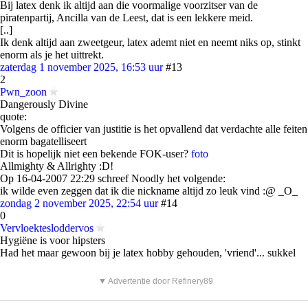
Bij latex denk ik altijd aan die voormalige voorzitser van de
piratenpartij, Ancilla van de Leest, dat is een lekkere meid.
[..]
Ik denk altijd aan zweetgeur, latex ademt niet en neemt niks op, stinkt
enorm als je het uittrekt.
zaterdag 1 november 2025, 16:53 uur
#13
2
Pwn_zoon
Dangerously Divine
quote:
Volgens de officier van justitie is het opvallend dat verdachte alle feiten
enorm bagatelliseert
Dit is hopelijk niet een bekende FOK-user?
foto
Allmighty & Allrighty :D!
Op 16-04-2007 22:29 schreef Noodly het volgende:
ik wilde even zeggen dat ik die nickname altijd zo leuk vind :@ _O_
zondag 2 november 2025, 22:54 uur
#14
0
Vervloektesloddervos
Hygiëne is voor hipsters
Had het maar gewoon bij je latex hobby gehouden, 'vriend'... sukkel
▼ Advertentie door Refinery89