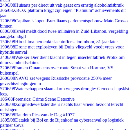
24
06/08
Huisarts per direct uit vak gezet om ernstig alcoholmisbruik
3
06/08
XBOX platform krijgt zijn eigen "Platinum" achievements dit
jaar
12
06/08
Capibara's lopen Braziliaans parlementsgebouw Mato Grosso
binnen
68
06/08
Israël meldt dood twee militairen in Zuid-Libanon, vergelding
aangekondigd
15
06/08
Hiroshima herdenkt slachtoffers atoombom, 81 jaar later
19
06/08
Drone met explosieven bij Duits vliegveld voedt vrees voor
hybride aanval
34
06/08
Wakker Dier dient klacht in tegen insectenfabriek Protix om
duurzaamheidsclaims
22
06/08
Iran en Oman eens over route Straat van Hormuz, VS
buitenspel
26
06/08
NAVO zet wegens Russische provocatie 250% meer
gevechtsvliegtuigen in
57
06/08
Waterschappen slaan alarm wegens droogte: Gereedschapskist
leeg
1
06/08
Forensics: Crime Scene Detective
23
06/08
Zorgmedewerkster die 's nachts haar vriend bezocht terecht
ontslagen
37
06/08
Random Pics van de Dag #1977
18
05/08
Datalek bij Bol en de Bijenkorf na cyberaanval op logistiek
partner Ceva