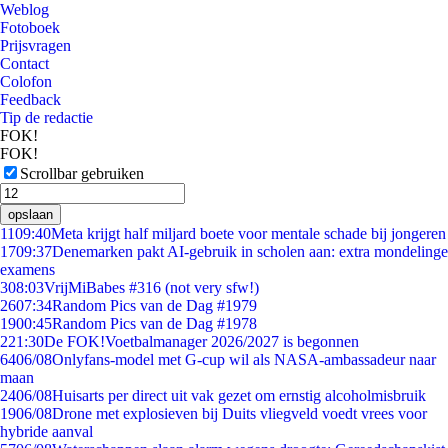
Weblog
Fotoboek
Prijsvragen
Contact
Colofon
Feedback
Tip de redactie
FOK!
FOK!
Scrollbar gebruiken
opslaan
11
09:40
Meta krijgt half miljard boete voor mentale schade bij jongeren
17
09:37
Denemarken pakt AI-gebruik in scholen aan: extra mondelinge
examens
3
08:03
VrijMiBabes #316 (not very sfw!)
26
07:34
Random Pics van de Dag #1979
19
00:45
Random Pics van de Dag #1978
2
21:30
De FOK!Voetbalmanager 2026/2027 is begonnen
64
06/08
Onlyfans-model met G-cup wil als NASA-ambassadeur naar
maan
24
06/08
Huisarts per direct uit vak gezet om ernstig alcoholmisbruik
19
06/08
Drone met explosieven bij Duits vliegveld voedt vrees voor
hybride aanval