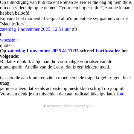
Op uitnodiging van hun docent komen ze eerder die dag bij hem thuis
om een videoclip op te nemen. "Voor een hoger cijfer", zou de leraar
hebben beloofd.
En vanaf dat moment al vergaat al m'n potentiële sympathie voor de
"slachtoffers".
zaterdag 1 november 2025, 12:51 uur
#8
0
woessie
quote:
Op
zaterdag 1 november 2025 @ 11:35
schreef
Farth-vader
het
volgende:
Bij latex denk ik altijd aan die voormalige voorzitser van de
piratenpartij, Ancilla van de Leest, dat is een lekkere meid.
Gasten die aan kinderen zitten moet een hele trage kogel krijgen, heel
traag.
jammer alleen dat ze als activiste opiniestukken schrijft op joop.nl.
Voortaan denk je nu misschien dan aan radicaallinks ipv latex
foto
▼ Advertentie door Refinery89