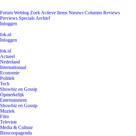
Forum
Weblog
Zoek
Actieve Items
Nieuws
Columns
Reviews
Previews
Specials
Archief
Inloggen
fok.nl
Inloggen
fok.nl
Actueel
Nederland
Internationaal
Economie
Politiek
Tech
Showbiz en Gossip
Opmerkelijk
Entertainment
Showbiz en Gossip
Muziek
Film
Televisie
Media & Cultuur
Bioscoopagenda