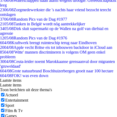
57
06/08
Waterschappen slaan alarm wegens droogte: Gereedschapskist
leeg
23
06/08
Zorgmedewerkster die 's nachts haar vriend bezocht terecht
ontslagen
37
06/08
Random Pics van de Dag #1977
21
05/08
Tanken in België wordt nóg aantrekkelijker
34
05/08
Dirk sluit supermarkt op de Wallen na golf van diefstal en
agressie
12
05/08
Random Pics van de Dag #1976
6
04/08
Kraftwerk brengt ruimteschip terug naar Eindhoven
20
04/08
Apple vecht Britse eis tot inbouwen backdoor in iCloud aan
85
04/08
'Witte' mannen discrimineren is volgens OM geen enkel
probleem
30
04/08
Ceuta-leider noemt Marokkaanse grensaanval door migranten
'gruweldaad'
6
04/08
Grote natuurbrand Boschhuizerbergen groeit naar 100 hectare
6
04/08
FOK! was even down
Laatste items
Laatste items
Toon berichten uit deze thema's
Actueel
Entertainment
Sport
Film & Tv
Games