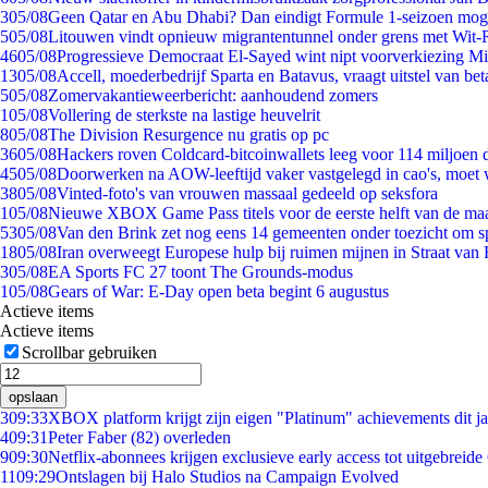
3
05/08
Geen Qatar en Abu Dhabi? Dan eindigt Formule 1-seizoen moge
5
05/08
Litouwen vindt opnieuw migrantentunnel onder grens met Wit-
46
05/08
Progressieve Democraat El-Sayed wint nipt voorverkiezing M
13
05/08
Accell, moederbedrijf Sparta en Batavus, vraagt uitstel van bet
5
05/08
Zomervakantieweerbericht: aanhoudend zomers
1
05/08
Vollering de sterkste na lastige heuvelrit
8
05/08
The Division Resurgence nu gratis op pc
36
05/08
Hackers roven Coldcard-bitcoinwallets leeg voor 114 miljoen d
45
05/08
Doorwerken na AOW-leeftijd vaker vastgelegd in cao's, moet
38
05/08
Vinted-foto's van vrouwen massaal gedeeld op seksfora
1
05/08
Nieuwe XBOX Game Pass titels voor de eerste helft van de ma
53
05/08
Van den Brink zet nog eens 14 gemeenten onder toezicht om s
18
05/08
Iran overweegt Europese hulp bij ruimen mijnen in Straat va
3
05/08
EA Sports FC 27 toont The Grounds-modus
1
05/08
Gears of War: E-Day open beta begint 6 augustus
Actieve items
Actieve items
Scrollbar gebruiken
opslaan
3
09:33
XBOX platform krijgt zijn eigen "Platinum" achievements dit ja
4
09:31
Peter Faber (82) overleden
9
09:30
Netflix-abonnees krijgen exclusieve early access tot uitgebreide
11
09:29
Ontslagen bij Halo Studios na Campaign Evolved