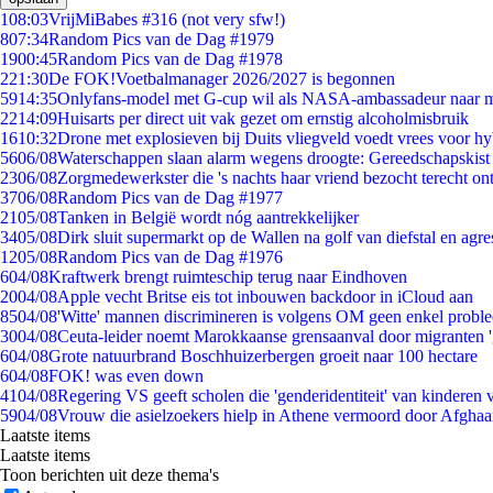
1
08:03
VrijMiBabes #316 (not very sfw!)
8
07:34
Random Pics van de Dag #1979
19
00:45
Random Pics van de Dag #1978
2
21:30
De FOK!Voetbalmanager 2026/2027 is begonnen
59
14:35
Onlyfans-model met G-cup wil als NASA-ambassadeur naar 
22
14:09
Huisarts per direct uit vak gezet om ernstig alcoholmisbruik
16
10:32
Drone met explosieven bij Duits vliegveld voedt vrees voor hy
56
06/08
Waterschappen slaan alarm wegens droogte: Gereedschapskist
23
06/08
Zorgmedewerkster die 's nachts haar vriend bezocht terecht on
37
06/08
Random Pics van de Dag #1977
21
05/08
Tanken in België wordt nóg aantrekkelijker
34
05/08
Dirk sluit supermarkt op de Wallen na golf van diefstal en agre
12
05/08
Random Pics van de Dag #1976
6
04/08
Kraftwerk brengt ruimteschip terug naar Eindhoven
20
04/08
Apple vecht Britse eis tot inbouwen backdoor in iCloud aan
85
04/08
'Witte' mannen discrimineren is volgens OM geen enkel probl
30
04/08
Ceuta-leider noemt Marokkaanse grensaanval door migranten 
6
04/08
Grote natuurbrand Boschhuizerbergen groeit naar 100 hectare
6
04/08
FOK! was even down
41
04/08
Regering VS geeft scholen die 'genderidentiteit' van kinderen
59
04/08
Vrouw die asielzoekers hielp in Athene vermoord door Afghaa
Laatste items
Laatste items
Toon berichten uit deze thema's