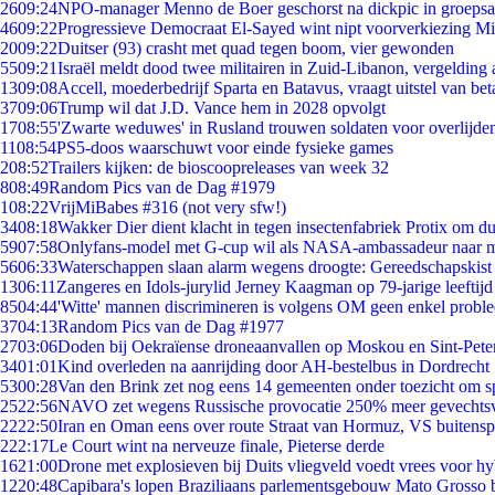
26
09:24
NPO-manager Menno de Boer geschorst na dickpic in groeps
46
09:22
Progressieve Democraat El-Sayed wint nipt voorverkiezing M
20
09:22
Duitser (93) crasht met quad tegen boom, vier gewonden
55
09:21
Israël meldt dood twee militairen in Zuid-Libanon, vergeldin
13
09:08
Accell, moederbedrijf Sparta en Batavus, vraagt uitstel van bet
37
09:06
Trump wil dat J.D. Vance hem in 2028 opvolgt
17
08:55
'Zwarte weduwes' in Rusland trouwen soldaten voor overlijden
11
08:54
PS5-doos waarschuwt voor einde fysieke games
2
08:52
Trailers kijken: de bioscoopreleases van week 32
8
08:49
Random Pics van de Dag #1979
1
08:22
VrijMiBabes #316 (not very sfw!)
34
08:18
Wakker Dier dient klacht in tegen insectenfabriek Protix om 
59
07:58
Onlyfans-model met G-cup wil als NASA-ambassadeur naar 
56
06:33
Waterschappen slaan alarm wegens droogte: Gereedschapskist
13
06:11
Zangeres en Idols-jurylid Jerney Kaagman op 79-jarige leeftijd
85
04:44
'Witte' mannen discrimineren is volgens OM geen enkel probl
37
04:13
Random Pics van de Dag #1977
27
03:06
Doden bij Oekraïense droneaanvallen op Moskou en Sint-Pete
34
01:01
Kind overleden na aanrijding door AH-bestelbus in Dordrecht
53
00:28
Van den Brink zet nog eens 14 gemeenten onder toezicht om s
25
22:56
NAVO zet wegens Russische provocatie 250% meer gevechtsvl
22
22:50
Iran en Oman eens over route Straat van Hormuz, VS buitensp
2
22:17
Le Court wint na nerveuze finale, Pieterse derde
16
21:00
Drone met explosieven bij Duits vliegveld voedt vrees voor hy
12
20:48
Capibara's lopen Braziliaans parlementsgebouw Mato Grosso 