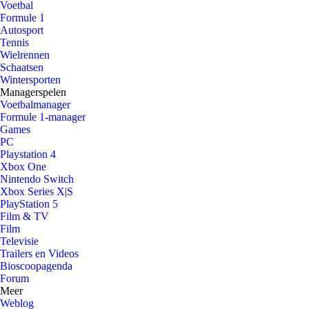
Voetbal
Formule 1
Autosport
Tennis
Wielrennen
Schaatsen
Wintersporten
Managerspelen
Voetbalmanager
Formule 1-manager
Games
PC
Playstation 4
Xbox One
Nintendo Switch
Xbox Series X|S
PlayStation 5
Film & TV
Film
Televisie
Trailers en Videos
Bioscoopagenda
Forum
Meer
Weblog