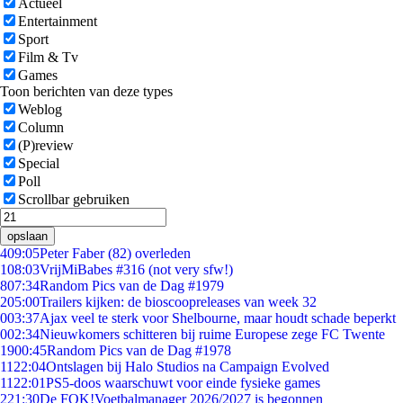
Actueel
Entertainment
Sport
Film & Tv
Games
Toon berichten van deze types
Weblog
Column
(P)review
Special
Poll
Scrollbar gebruiken
opslaan
4
09:05
Peter Faber (82) overleden
1
08:03
VrijMiBabes #316 (not very sfw!)
8
07:34
Random Pics van de Dag #1979
2
05:00
Trailers kijken: de bioscoopreleases van week 32
0
03:37
Ajax veel te sterk voor Shelbourne, maar houdt schade beperkt
0
02:34
Nieuwkomers schitteren bij ruime Europese zege FC Twente
19
00:45
Random Pics van de Dag #1978
11
22:04
Ontslagen bij Halo Studios na Campaign Evolved
11
22:01
PS5-doos waarschuwt voor einde fysieke games
2
21:30
De FOK!Voetbalmanager 2026/2027 is begonnen