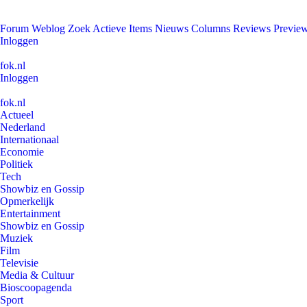
Forum
Weblog
Zoek
Actieve Items
Nieuws
Columns
Reviews
Previe
Inloggen
fok.nl
Inloggen
fok.nl
Actueel
Nederland
Internationaal
Economie
Politiek
Tech
Showbiz en Gossip
Opmerkelijk
Entertainment
Showbiz en Gossip
Muziek
Film
Televisie
Media & Cultuur
Bioscoopagenda
Sport