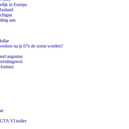
lijk in Europa
Rusland
ichigan
aling aan
ollar
 werken na je 67e de norm worden?
and augustus
preidingswet
n Hormuz
ar
 GTA VI trailer