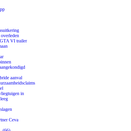
app
suitkering
d overleden
 GTA VI trailer
maan
ar
binnen
g aangekondigd
bride aanval
duurzaamheidsclaims
el
iegtuigen in
 leeg
tslagen
rtner Ceva
. (66)