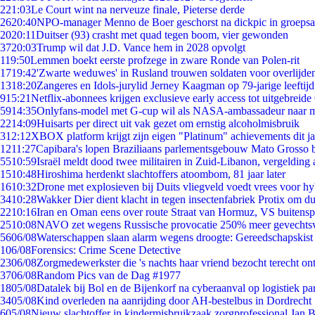
2
21:03
Le Court wint na nerveuze finale, Pieterse derde
26
20:40
NPO-manager Menno de Boer geschorst na dickpic in groeps
20
20:11
Duitser (93) crasht met quad tegen boom, vier gewonden
37
20:03
Trump wil dat J.D. Vance hem in 2028 opvolgt
1
19:50
Lemmen boekt eerste profzege in zware Ronde van Polen-rit
17
19:42
'Zwarte weduwes' in Rusland trouwen soldaten voor overlijden
13
18:20
Zangeres en Idols-jurylid Jerney Kaagman op 79-jarige leeftij
9
15:21
Netflix-abonnees krijgen exclusieve early access tot uitgebreide
59
14:35
Onlyfans-model met G-cup wil als NASA-ambassadeur naar 
22
14:09
Huisarts per direct uit vak gezet om ernstig alcoholmisbruik
3
12:12
XBOX platform krijgt zijn eigen "Platinum" achievements dit ja
12
11:27
Capibara's lopen Braziliaans parlementsgebouw Mato Grosso 
55
10:59
Israël meldt dood twee militairen in Zuid-Libanon, vergeldin
15
10:48
Hiroshima herdenkt slachtoffers atoombom, 81 jaar later
16
10:32
Drone met explosieven bij Duits vliegveld voedt vrees voor hy
34
10:28
Wakker Dier dient klacht in tegen insectenfabriek Protix om 
22
10:16
Iran en Oman eens over route Straat van Hormuz, VS buitensp
25
10:08
NAVO zet wegens Russische provocatie 250% meer gevechtsvl
56
06/08
Waterschappen slaan alarm wegens droogte: Gereedschapskist
1
06/08
Forensics: Crime Scene Detective
23
06/08
Zorgmedewerkster die 's nachts haar vriend bezocht terecht on
37
06/08
Random Pics van de Dag #1977
18
05/08
Datalek bij Bol en de Bijenkorf na cyberaanval op logistiek pa
34
05/08
Kind overleden na aanrijding door AH-bestelbus in Dordrecht
6
05/08
Nieuw slachtoffer in kindermisbruikzaak zorgprofessional Jan B