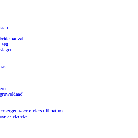
maan
bride aanval
 leeg
tslagen
ssie
eem
'gruweldaad'
 verbergen voor ouders ultimatum
nse asielzoeker