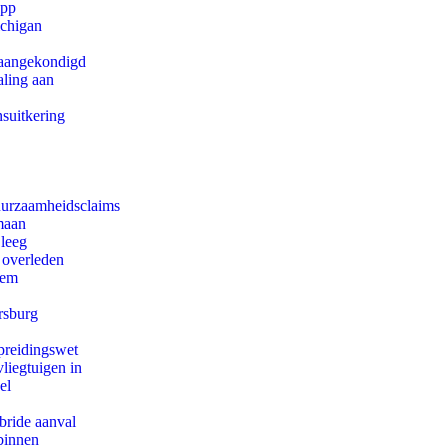
app
ichigan
g aangekondigd
aling aan
suitkering
duurzaamheidsclaims
maan
 leeg
 overleden
eem
rsburg
preidingswet
iegtuigen in
el
bride aanval
binnen