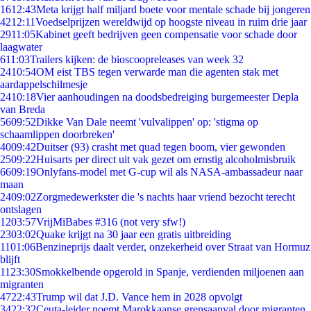
16
12:43
Meta krijgt half miljard boete voor mentale schade bij jongeren
42
12:11
Voedselprijzen wereldwijd op hoogste niveau in ruim drie jaar
29
11:05
Kabinet geeft bedrijven geen compensatie voor schade door
laagwater
6
11:03
Trailers kijken: de bioscoopreleases van week 32
24
10:54
OM eist TBS tegen verwarde man die agenten stak met
aardappelschilmesje
24
10:18
Vier aanhoudingen na doodsbedreiging burgemeester Depla
van Breda
56
09:52
Dikke Van Dale neemt 'vulvalippen' op: 'stigma op
schaamlippen doorbreken'
40
09:42
Duitser (93) crasht met quad tegen boom, vier gewonden
25
09:22
Huisarts per direct uit vak gezet om ernstig alcoholmisbruik
66
09:19
Onlyfans-model met G-cup wil als NASA-ambassadeur naar
maan
24
09:02
Zorgmedewerkster die 's nachts haar vriend bezocht terecht
ontslagen
12
03:57
VrijMiBabes #316 (not very sfw!)
23
03:02
Quake krijgt na 30 jaar een gratis uitbreiding
11
01:06
Benzineprijs daalt verder, onzekerheid over Straat van Hormuz
blijft
11
23:30
Smokkelbende opgerold in Spanje, verdienden miljoenen aan
migranten
47
22:43
Trump wil dat J.D. Vance hem in 2028 opvolgt
34
22:32
Ceuta-leider noemt Marokkaanse grensaanval door migranten