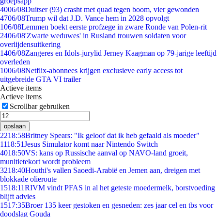
groepsapp
40
06/08
Duitser (93) crasht met quad tegen boom, vier gewonden
47
06/08
Trump wil dat J.D. Vance hem in 2028 opvolgt
1
06/08
Lemmen boekt eerste profzege in zware Ronde van Polen-rit
24
06/08
'Zwarte weduwes' in Rusland trouwen soldaten voor
overlijdensuitkering
14
06/08
Zangeres en Idols-jurylid Jerney Kaagman op 79-jarige leeftijd
overleden
10
06/08
Netflix-abonnees krijgen exclusieve early access tot
uitgebreide GTA VI trailer
Actieve items
Actieve items
Scrollbar gebruiken
opslaan
22
18:58
Britney Spears: "Ik geloof dat ik heb gefaald als moeder"
11
18:51
Jesus Simulator komt naar Nintendo Switch
40
18:50
VS: kans op Russische aanval op NAVO-land groeit,
munitietekort wordt probleem
32
18:40
Houthi's vallen Saoedi-Arabië en Jemen aan, dreigen met
blokkade olieroute
15
18:11
RIVM vindt PFAS in al het geteste moedermelk, borstvoeding
blijft advies
15
17:35
Broer 135 keer gestoken en gesneden: zes jaar cel en tbs voor
doodslag Gouda