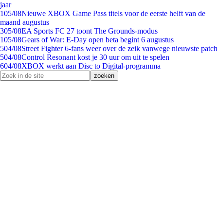
jaar
1
05/08
Nieuwe XBOX Game Pass titels voor de eerste helft van de
maand augustus
3
05/08
EA Sports FC 27 toont The Grounds-modus
1
05/08
Gears of War: E-Day open beta begint 6 augustus
5
04/08
Street Fighter 6-fans weer over de zeik vanwege nieuwste patch
5
04/08
Control Resonant kost je 30 uur om uit te spelen
6
04/08
XBOX werkt aan Disc to Digital-programma