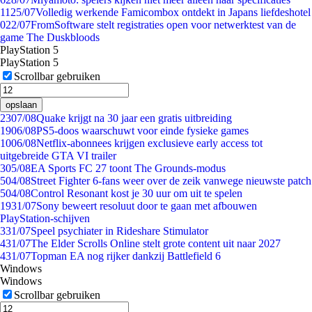
11
25/07
Volledig werkende Famicombox ontdekt in Japans liefdeshotel
0
22/07
FromSoftware stelt registraties open voor netwerktest van de
game The Duskbloods
PlayStation 5
PlayStation 5
Scrollbar gebruiken
opslaan
23
07/08
Quake krijgt na 30 jaar een gratis uitbreiding
19
06/08
PS5-doos waarschuwt voor einde fysieke games
10
06/08
Netflix-abonnees krijgen exclusieve early access tot
uitgebreide GTA VI trailer
3
05/08
EA Sports FC 27 toont The Grounds-modus
5
04/08
Street Fighter 6-fans weer over de zeik vanwege nieuwste patch
5
04/08
Control Resonant kost je 30 uur om uit te spelen
19
31/07
Sony beweert resoluut door te gaan met afbouwen
PlayStation-schijven
3
31/07
Speel psychiater in Rideshare Stimulator
4
31/07
The Elder Scrolls Online stelt grote content uit naar 2027
4
31/07
Topman EA nog rijker dankzij Battlefield 6
Windows
Windows
Scrollbar gebruiken