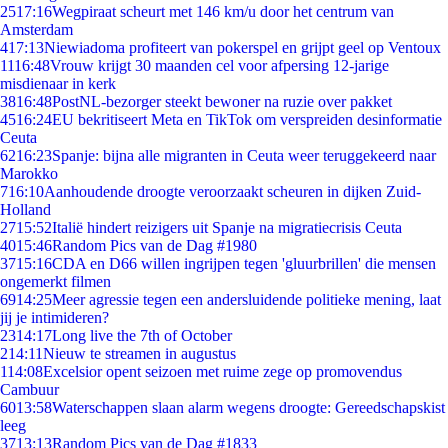
25
17:16
Wegpiraat scheurt met 146 km/u door het centrum van
Amsterdam
4
17:13
Niewiadoma profiteert van pokerspel en grijpt geel op Ventoux
11
16:48
Vrouw krijgt 30 maanden cel voor afpersing 12-jarige
misdienaar in kerk
38
16:48
PostNL-bezorger steekt bewoner na ruzie over pakket
45
16:24
EU bekritiseert Meta en TikTok om verspreiden desinformatie
Ceuta
62
16:23
Spanje: bijna alle migranten in Ceuta weer teruggekeerd naar
Marokko
7
16:10
Aanhoudende droogte veroorzaakt scheuren in dijken Zuid-
Holland
27
15:52
Italië hindert reizigers uit Spanje na migratiecrisis Ceuta
40
15:46
Random Pics van de Dag #1980
37
15:16
CDA en D66 willen ingrijpen tegen 'gluurbrillen' die mensen
ongemerkt filmen
69
14:25
Meer agressie tegen een andersluidende politieke mening, laat
jij je intimideren?
23
14:17
Long live the 7th of October
2
14:11
Nieuw te streamen in augustus
1
14:08
Excelsior opent seizoen met ruime zege op promovendus
Cambuur
60
13:58
Waterschappen slaan alarm wegens droogte: Gereedschapskist
leeg
37
13:13
Random Pics van de Dag #1833