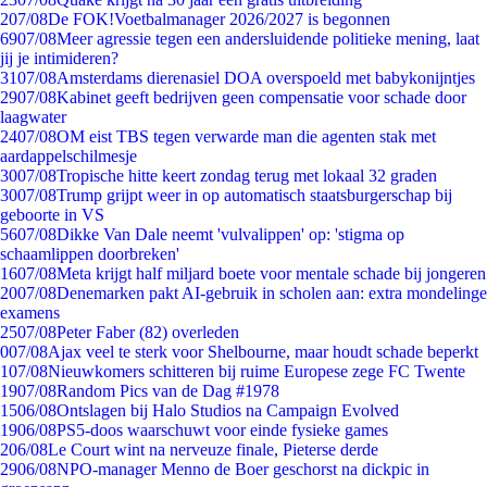
2
07/08
De FOK!Voetbalmanager 2026/2027 is begonnen
69
07/08
Meer agressie tegen een andersluidende politieke mening, laat
jij je intimideren?
31
07/08
Amsterdams dierenasiel DOA overspoeld met babykonijntjes
29
07/08
Kabinet geeft bedrijven geen compensatie voor schade door
laagwater
24
07/08
OM eist TBS tegen verwarde man die agenten stak met
aardappelschilmesje
30
07/08
Tropische hitte keert zondag terug met lokaal 32 graden
30
07/08
Trump grijpt weer in op automatisch staatsburgerschap bij
geboorte in VS
56
07/08
Dikke Van Dale neemt 'vulvalippen' op: 'stigma op
schaamlippen doorbreken'
16
07/08
Meta krijgt half miljard boete voor mentale schade bij jongeren
20
07/08
Denemarken pakt AI-gebruik in scholen aan: extra mondelinge
examens
25
07/08
Peter Faber (82) overleden
0
07/08
Ajax veel te sterk voor Shelbourne, maar houdt schade beperkt
1
07/08
Nieuwkomers schitteren bij ruime Europese zege FC Twente
19
07/08
Random Pics van de Dag #1978
15
06/08
Ontslagen bij Halo Studios na Campaign Evolved
19
06/08
PS5-doos waarschuwt voor einde fysieke games
2
06/08
Le Court wint na nerveuze finale, Pieterse derde
29
06/08
NPO-manager Menno de Boer geschorst na dickpic in