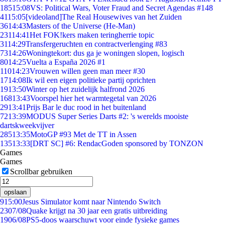
185
15:08
VS: Political Wars, Voter Fraud and Secret Agendas #148
41
15:05
[videoland]The Real Housewives van het Zuiden
36
14:43
Masters of the Universe (He-Man)
231
14:41
Het FOK!kers maken teringherrie topic
31
14:29
Transfergeruchten en contractverlenging #83
73
14:26
Woningtekort: dus ga je woningen slopen, logisch
80
14:25
Vuelta a España 2026 #1
110
14:23
Vrouwen willen geen man meer #30
17
14:08
Ik wil een eigen politieke partij oprichten
19
13:50
Winter op het zuidelijk halfrond 2026
168
13:43
Voorspel hier het warmtegetal van 2026
29
13:41
Prijs Bar le duc rood in het buitenland
72
13:39
MODUS Super Series Darts #2: 's werelds mooiste
dartskweekvijver
285
13:35
MotoGP #93 Met de TT in Assen
135
13:33
[DRT SC] #6: RendacGoden sponsored by TONZON
Games
Games
Scrollbar gebruiken
opslaan
9
15:00
Jesus Simulator komt naar Nintendo Switch
23
07/08
Quake krijgt na 30 jaar een gratis uitbreiding
19
06/08
PS5-doos waarschuwt voor einde fysieke games