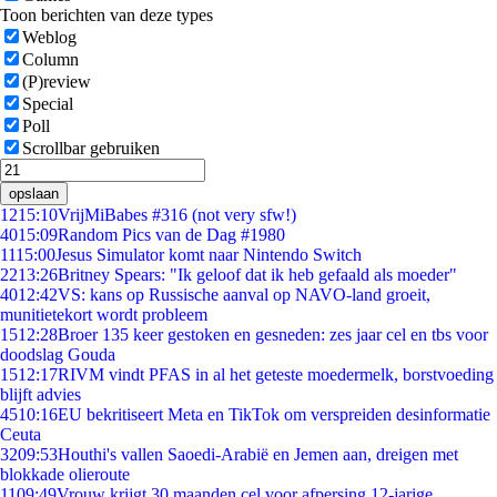
Toon berichten van deze types
Weblog
Column
(P)review
Special
Poll
Scrollbar gebruiken
opslaan
12
15:10
VrijMiBabes #316 (not very sfw!)
40
15:09
Random Pics van de Dag #1980
11
15:00
Jesus Simulator komt naar Nintendo Switch
22
13:26
Britney Spears: "Ik geloof dat ik heb gefaald als moeder"
40
12:42
VS: kans op Russische aanval op NAVO-land groeit,
munitietekort wordt probleem
15
12:28
Broer 135 keer gestoken en gesneden: zes jaar cel en tbs voor
doodslag Gouda
15
12:17
RIVM vindt PFAS in al het geteste moedermelk, borstvoeding
blijft advies
45
10:16
EU bekritiseert Meta en TikTok om verspreiden desinformatie
Ceuta
32
09:53
Houthi's vallen Saoedi-Arabië en Jemen aan, dreigen met
blokkade olieroute
11
09:49
Vrouw krijgt 30 maanden cel voor afpersing 12-jarige