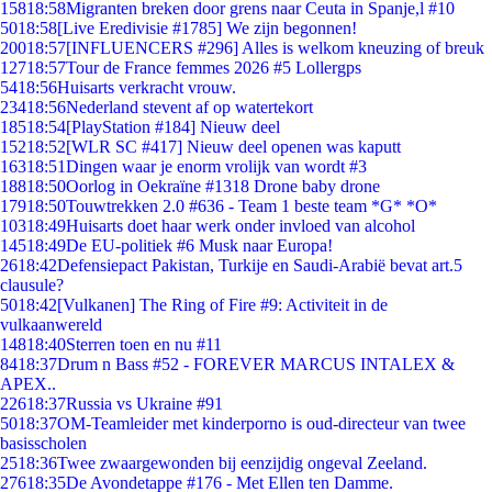
158
18:58
Migranten breken door grens naar Ceuta in Spanje,l #10
50
18:58
[Live Eredivisie #1785] We zijn begonnen!
200
18:57
[INFLUENCERS #296] Alles is welkom kneuzing of breuk
127
18:57
Tour de France femmes 2026 #5 Lollergps
54
18:56
Huisarts verkracht vrouw.
234
18:56
Nederland stevent af op watertekort
185
18:54
[PlayStation #184] Nieuw deel
152
18:52
[WLR SC #417] Nieuw deel openen was kaputt
163
18:51
Dingen waar je enorm vrolijk van wordt #3
188
18:50
Oorlog in Oekraïne #1318 Drone baby drone
179
18:50
Touwtrekken 2.0 #636 - Team 1 beste team *G* *O*
103
18:49
Huisarts doet haar werk onder invloed van alcohol
145
18:49
De EU-politiek #6 Musk naar Europa!
26
18:42
Defensiepact Pakistan, Turkije en Saudi-Arabië bevat art.5
clausule?
50
18:42
[Vulkanen] The Ring of Fire #9: Activiteit in de
vulkaanwereld
148
18:40
Sterren toen en nu #11
84
18:37
Drum n Bass #52 - FOREVER MARCUS INTALEX &
APEX..
226
18:37
Russia vs Ukraine #91
50
18:37
OM-Teamleider met kinderporno is oud-directeur van twee
basisscholen
25
18:36
Twee zwaargewonden bij eenzijdig ongeval Zeeland.
276
18:35
De Avondetappe #176 - Met Ellen ten Damme.