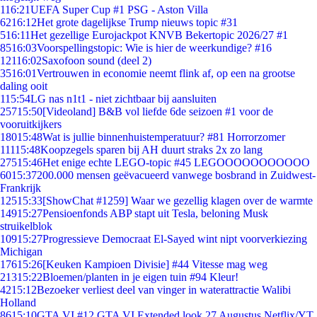
1
16:21
UEFA Super Cup #1 PSG - Aston Villa
62
16:12
Het grote dagelijkse Trump nieuws topic #31
5
16:11
Het gezellige Eurojackpot KNVB Bekertopic 2026/27 #1
85
16:03
Voorspellingstopic: Wie is hier de weerkundige? #16
121
16:02
Saxofoon sound (deel 2)
35
16:01
Vertrouwen in economie neemt flink af, op een na grootse
daling ooit
1
15:54
LG nas n1t1 - niet zichtbaar bij aansluiten
257
15:50
[Videoland] B&B vol liefde 6de seizoen #1 voor de
vooruitkijkers
180
15:48
Wat is jullie binnenhuistemperatuur? #81 Horrorzomer
111
15:48
Koopzegels sparen bij AH duurt straks 2x zo lang
275
15:46
Het enige echte LEGO-topic #45 LEGOOOOOOOOOOO
60
15:37
200.000 mensen geëvacueerd vanwege bosbrand in Zuidwest-
Frankrijk
125
15:33
[ShowChat #1259] Waar we gezellig klagen over de warmte
149
15:27
Pensioenfonds ABP stapt uit Tesla, beloning Musk
struikelblok
109
15:27
Progressieve Democraat El-Sayed wint nipt voorverkiezing
Michigan
176
15:26
[Keuken Kampioen Divisie] #44 Vitesse mag weg
213
15:22
Bloemen/planten in je eigen tuin #94 Kleur!
42
15:12
Bezoeker verliest deel van vinger in waterattractie Walibi
Holland
86
15:10
GTA VI #12 GTA VI Extended look 27 Augustus Netflix/YT