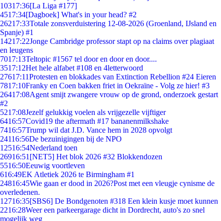
103
17:36
[La Liga #177]
45
17:34
[Dagboek] What's in your head? #2
262
17:33
Totale zonsverduistering 12-08-2026 (Groenland, IJsland en
Spanje) #1
142
17:22
Jonge Cambridge professor stapt op na claims over plagiaat
en leugens
70
17:13
Teltopic #1567 tel door en door en door....
35
17:12
Het hele alfabet #108 en 4letterwoord
276
17:11
Protesten en blokkades van Extinction Rebellion #24 Eieren
78
17:10
Franky en Coen bakken friet in Oekraïne - Volg ze hier! #3
264
17:08
Agent smijt zwangere vrouw op de grond, onderzoek gestart
#2
52
17:08
Jezelf gelukkig voelen als vrijgezelle vijftiger
64
16:57
Covid19 the aftermath #17 bananenmilkshake
74
16:57
Trump wil dat J.D. Vance hem in 2028 opvolgt
241
16:56
De bezuinigingen bij de NPO
125
16:54
Nederland toen
269
16:51
[NET5] Het blok 2026 #32 Blokkendozen
55
16:50
Eeuwig voortleven
6
16:49
EK Atletiek 2026 te Birmingham #1
248
16:45
Wie gaan er dood in 2026?Post met een vleugje cynisme de
overledenen.
127
16:35
[SBS6] De Bondgenoten #318 Een klein kusje moet kunnen
22
16:28
Weer een parkeergarage dicht in Dordrecht, auto's zo snel
mogelijk weg