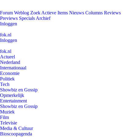
Forum
Weblog
Zoek
Actieve Items
Nieuws
Columns
Reviews
Previews
Specials
Archief
Inloggen
fok.nl
Inloggen
fok.nl
Actueel
Nederland
Internationaal
Economie
Politiek
Tech
Showbiz en Gossip
Opmerkelijk
Entertainment
Showbiz en Gossip
Muziek
Film
Televisie
Media & Cultuur
Bioscoopagenda