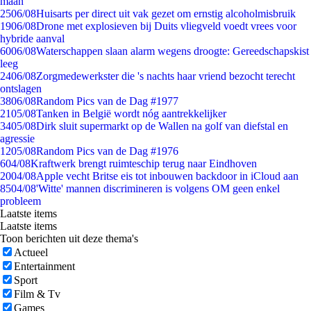
maan
25
06/08
Huisarts per direct uit vak gezet om ernstig alcoholmisbruik
19
06/08
Drone met explosieven bij Duits vliegveld voedt vrees voor
hybride aanval
60
06/08
Waterschappen slaan alarm wegens droogte: Gereedschapskist
leeg
24
06/08
Zorgmedewerkster die 's nachts haar vriend bezocht terecht
ontslagen
38
06/08
Random Pics van de Dag #1977
21
05/08
Tanken in België wordt nóg aantrekkelijker
34
05/08
Dirk sluit supermarkt op de Wallen na golf van diefstal en
agressie
12
05/08
Random Pics van de Dag #1976
6
04/08
Kraftwerk brengt ruimteschip terug naar Eindhoven
20
04/08
Apple vecht Britse eis tot inbouwen backdoor in iCloud aan
85
04/08
'Witte' mannen discrimineren is volgens OM geen enkel
probleem
Laatste items
Laatste items
Toon berichten uit deze thema's
Actueel
Entertainment
Sport
Film & Tv
Games