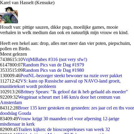
Karel van Hasselt (Kensuke)
Houdt van: pittige sauzen, dikke pugs, moeilijke games, mooie
verhalen in welk medium dan ook en natuurlijk mijn vrouw en kind.
Heeft een hekel aan: drop, alles met meer dan vier poten, piepschuim,
pollen en Birdo.
Meest gelezen
74386
15:10
VrijMiBabes #316 (not very sfw!)
61478
00:07
Random Pics van de Dag #1979
35335
15:09
Random Pics van de Dag #1980
1300
09:46
PostNL-bezorger steekt bewoner na ruzie over pakket
1127
12:42
VS: kans op Russische aanval op NAVO-land groeit,
munitietekort wordt probleem
1029
13:26
Britney Spears: "Ik geloof dat ik heb gefaald als moeder"
922
09:32
Wegpiraat scheurt met 146 km/u door het centrum van
Amsterdam
843
12:28
Broer 135 keer gestoken en gesneden: zes jaar cel en tbs voor
doodslag Gouda
834
09:49
Vrouw krijgt 30 maanden cel voor afpersing 12-jarige
misdienaar in kerk
829
09:45
Trailers kijken: de bioscoopreleases van week 32