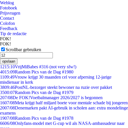
Weblog
Fotoboek
Prijsvragen
Contact
Colofon
Feedback
Tip de redactie
FOK!
FOK!
Scrollbar gebruiken
opslaan
12
15:10
VrijMiBabes #316 (not very sfw!)
40
15:09
Random Pics van de Dag #1980
11
09:49
Vrouw krijgt 30 maanden cel voor afpersing 12-jarige
misdienaar in kerk
38
09:46
PostNL-bezorger steekt bewoner na ruzie over pakket
35
00:07
Random Pics van de Dag #1979
2
07/08
De FOK!Voetbalmanager 2026/2027 is begonnen
16
07/08
Meta krijgt half miljard boete voor mentale schade bij jongeren
20
07/08
Denemarken pakt AI-gebruik in scholen aan: extra mondelinge
examens
19
07/08
Random Pics van de Dag #1978
66
06/08
Onlyfans-model met G-cup wil als NASA-ambassadeur naar