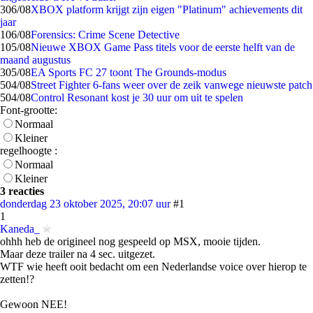
3
06/08
XBOX platform krijgt zijn eigen "Platinum" achievements dit
jaar
1
06/08
Forensics: Crime Scene Detective
1
05/08
Nieuwe XBOX Game Pass titels voor de eerste helft van de
maand augustus
3
05/08
EA Sports FC 27 toont The Grounds-modus
5
04/08
Street Fighter 6-fans weer over de zeik vanwege nieuwste patch
5
04/08
Control Resonant kost je 30 uur om uit te spelen
Font-grootte:
Normaal
Kleiner
regelhoogte :
Normaal
Kleiner
3 reacties
donderdag 23 oktober 2025, 20:07 uur
#1
1
Kaneda_
ohhh heb de origineel nog gespeeld op MSX, mooie tijden.
Maar deze trailer na 4 sec. uitgezet.
WTF wie heeft ooit bedacht om een Nederlandse voice over hierop te
zetten!?
Gewoon NEE!