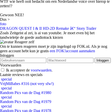
WTF wie heeft ooit bedacht om een Nederlandse voice over hierop te
zetten!?
Gewoon NEE!
Dus >
foto
DRAGON QUEST I & II HD-2D Remake â€“ Story Trailer
Zoals Zeitgeist al zei, is ai van youtube. Je moet even bij het
tandwieletje de goede audiotrack kiezen
Reageer zelf
Om te kunnen reageren moet je zijn ingelogd op FOK.nl. Als je nog
geen account hebt kun je gratis
een FOK!account aanmaken
Inloggen
Voorwaarden
Ik accepteer de
voorwaarden
.
Laatste reviews en specials
special
VrijMiBabes #316 (not very sfw!)
special
Random Pics van de Dag #1980
special
Random Pics van de Dag #1979
special
Random Pics van de Dag #1978