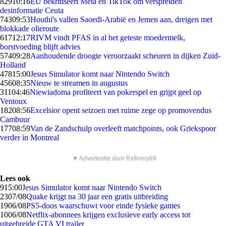
829
10:16
EU bekritiseert Meta en TikTok om verspreiden
desinformatie Ceuta
743
09:53
Houthi's vallen Saoedi-Arabië en Jemen aan, dreigen met
blokkade olieroute
617
12:17
RIVM vindt PFAS in al het geteste moedermelk,
borstvoeding blijft advies
574
09:28
Aanhoudende droogte veroorzaakt scheuren in dijken Zuid-
Holland
478
15:00
Jesus Simulator komt naar Nintendo Switch
456
08:35
Nieuw te streamen in augustus
311
04:46
Niewiadoma profiteert van pokerspel en grijpt geel op
Ventoux
182
08:56
Excelsior opent seizoen met ruime zege op promovendus
Cambuur
177
08:59
Van de Zandschulp overleeft matchpoints, ook Griekspoor
verder in Montreal
▼ Advertentie door Refinery89
Lees ook
9
15:00
Jesus Simulator komt naar Nintendo Switch
23
07/08
Quake krijgt na 30 jaar een gratis uitbreiding
19
06/08
PS5-doos waarschuwt voor einde fysieke games
10
06/08
Netflix-abonnees krijgen exclusieve early access tot
uitgebreide GTA VI trailer