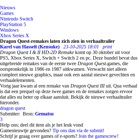
Nieuws
Games
Nintendo Switch
PlayStation 5
Windows
Xbox Series X
Dragon Quest-remakes laten zich zien in verhaaltrailer
Karel van Hasselt (Kensuke)
23-10-2025 18:01
print
Dragon Quest I & II HD-2D Remake
komt op 30 oktober uit voor
PS5, Xbox Series X, Switch + Switch 2 en pc. Deze bundel bevat dus
uitgebreide remakes van de eerste twee
Dragon Quest
-games, die
oorspronkelijk in 1986 en 1987 uitkwamen. Verwacht niet alleen
compleet nieuwe graphics, maar ook een aantal nieuwe gevechten en
verhaalelementen.
Vorig jaar kwam al een remake van
Dragon Quest III
uit. Qua verhaal
is dat een prequel op deze twee games en de remakes zorgen ervoor
dat alles nu beter op elkaar aansluit. Bekijk de nieuwe verhaaltrailer
hieronder.
dragon quest
Submitter:
Bron:
Gematsu
3
Help ons; deel dit item als je het leuk vond
Gamenieuwtje gevonden?
Tip ons dan via de submit!
Schrijf je graag over games of e-sports?
Join the gamescrew!