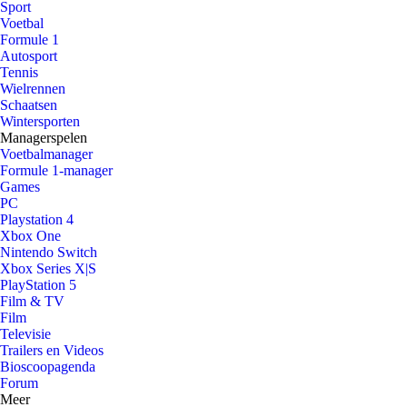
Sport
Voetbal
Formule 1
Autosport
Tennis
Wielrennen
Schaatsen
Wintersporten
Managerspelen
Voetbalmanager
Formule 1-manager
Games
PC
Playstation 4
Xbox One
Nintendo Switch
Xbox Series X|S
PlayStation 5
Film & TV
Film
Televisie
Trailers en Videos
Bioscoopagenda
Forum
Meer