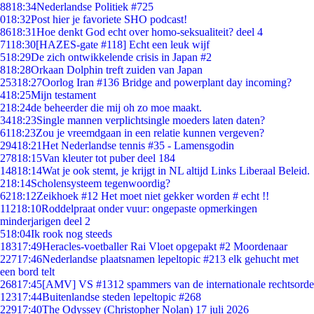
88
18:34
Nederlandse Politiek #725
0
18:32
Post hier je favoriete SHO podcast!
86
18:31
Hoe denkt God echt over homo-seksualiteit? deel 4
71
18:30
[HAZES-gate #118] Echt een leuk wijf
5
18:29
De zich ontwikkelende crisis in Japan #2
8
18:28
Orkaan Dolphin treft zuiden van Japan
253
18:27
Oorlog Iran #136 Bridge and powerplant day incoming?
4
18:25
Mijn testament
2
18:24
de beheerder die mij oh zo moe maakt.
34
18:23
Single mannen verplichtsingle moeders laten daten?
61
18:23
Zou je vreemdgaan in een relatie kunnen vergeven?
294
18:21
Het Nederlandse tennis #35 - Lamensgodin
278
18:15
Van kleuter tot puber deel 184
148
18:14
Wat je ook stemt, je krijgt in NL altijd Links Liberaal Beleid.
2
18:14
Scholensysteem tegenwoordig?
62
18:12
Zeikhoek #12 Het moet niet gekker worden # echt !!
112
18:10
Roddelpraat onder vuur: ongepaste opmerkingen
minderjarigen deel 2
5
18:04
Ik rook nog steeds
183
17:49
Heracles-voetballer Rai Vloet opgepakt #2 Moordenaar
227
17:46
Nederlandse plaatsnamen lepeltopic #213 elk gehucht met
een bord telt
268
17:45
[AMV] VS #1312 spammers van de internationale rechtsorde
123
17:44
Buitenlandse steden lepeltopic #268
229
17:40
The Odyssey (Christopher Nolan) 17 juli 2026