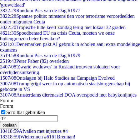
'gruweldaad'
38
22:29
Random Pics van de Dag #1977
38
22:28
Spaanse politie: minstens tien voor terrorisme veroordeelden
onder migranten Ceuta
30
22:20
Tropische hitte keert zondag terug met lokaal 32 graden
46
21:30
Spoedberaad EU na crisis Ceuta, moeten we onze
buitengrenzen beter bewaken?
20
21:01
Denemarken pakt AI-gebruik in scholen aan: extra mondelinge
examens
35
19:58
Random Pics van de Dag #1979
25
19:43
Peter Faber (82) overleden
24
07/08
'Zwarte weduwes' in Rusland trouwen soldaten voor
overlijdensuitkering
15
07/08
Ontslagen bij Halo Studios na Campaign Evolved
30
07/08
Trump grijpt weer in op automatisch staatsburgerschap bij
geboorte in VS
31
07/08
Amsterdams dierenasiel DOA overspoeld met babykonijntjes
Forum
Forum
Scrollbar gebruiken
opslaan
104
18:59
Afvallen met injecties #4
183
18:59
[Wielrennen #616] Brennan!