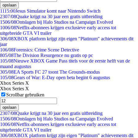
opslaan
11
15:00
Jesus Simulator komt naar Nintendo Switch
23
07/08
Quake krijgt na 30 jaar een gratis uitbreiding
15
06/08
Ontslagen bij Halo Studios na Campaign Evolved
10
06/08
Netflix-abonnees krijgen exclusieve early access tot
uitgebreide GTA VI trailer
3
06/08
XBOX platform krijgt zijn eigen "Platinum" achievements dit
jaar
1
06/08
Forensics: Crime Scene Detective
8
05/08
The Division Resurgence nu gratis op pc
1
05/08
Nieuwe XBOX Game Pass titels voor de eerste helft van de
maand augustus
3
05/08
EA Sports FC 27 toont The Grounds-modus
1
05/08
Gears of War: E-Day open beta begint 6 augustus
Xbox Series X
Xbox Series X
Scrollbar gebruiken
opslaan
23
07/08
Quake krijgt na 30 jaar een gratis uitbreiding
15
06/08
Ontslagen bij Halo Studios na Campaign Evolved
10
06/08
Netflix-abonnees krijgen exclusieve early access tot
uitgebreide GTA VI trailer
3
06/08
XBOX platform krijgt zijn eigen "Platinum" achievements dit