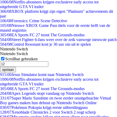
10
06/08
Netflix-abonnees krijgen exclusieve early access tot
uitgebreide GTA VI trailer
3
06/08
XBOX platform krijgt zijn eigen "Platinum" achievements dit
jaar
1
06/08
Forensics: Crime Scene Detective
1
05/08
Nieuwe XBOX Game Pass titels voor de eerste helft van de
maand augustus
3
05/08
EA Sports FC 27 toont The Grounds-modus
5
04/08
Street Fighter 6-fans weer over de zeik vanwege nieuwste patch
5
04/08
Control Resonant kost je 30 uur om uit te spelen
Nintendo Switch
Nintendo Switch
Scrollbar gebruiken
opslaan
9
15:00
Jesus Simulator komt naar Nintendo Switch
10
06/08
Netflix-abonnees krijgen exclusieve early access tot
uitgebreide GTA VI trailer
3
05/08
EA Sports FC 27 toont The Grounds-modus
2
04/08
Apex Legends stopt vandaag op Nintendo Switch
3
31/07
Super Mario Sunshine en twee eerder onuitgebrachte Virtual
Boy games maken hun debuut op Nintendo Switch Online
0
30/07
Pokémon Pokopia krijgt eerste uitbreidingpass
1
28/07
Xenoblade Chronicles 2 voor Switch 2 oogt scherp
6
28/07
Miyamoto: spelers kijken niet meer alleen naar specificaties