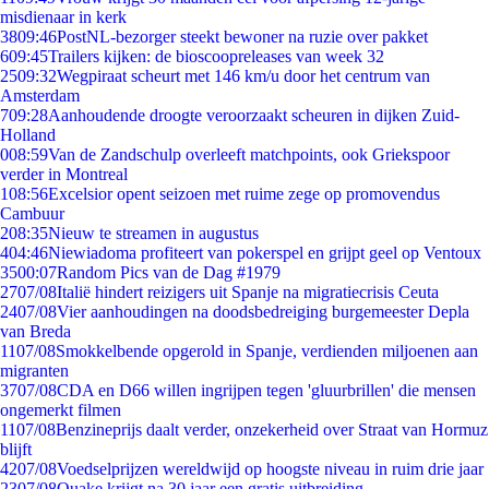
misdienaar in kerk
38
09:46
PostNL-bezorger steekt bewoner na ruzie over pakket
6
09:45
Trailers kijken: de bioscoopreleases van week 32
25
09:32
Wegpiraat scheurt met 146 km/u door het centrum van
Amsterdam
7
09:28
Aanhoudende droogte veroorzaakt scheuren in dijken Zuid-
Holland
0
08:59
Van de Zandschulp overleeft matchpoints, ook Griekspoor
verder in Montreal
1
08:56
Excelsior opent seizoen met ruime zege op promovendus
Cambuur
2
08:35
Nieuw te streamen in augustus
4
04:46
Niewiadoma profiteert van pokerspel en grijpt geel op Ventoux
35
00:07
Random Pics van de Dag #1979
27
07/08
Italië hindert reizigers uit Spanje na migratiecrisis Ceuta
24
07/08
Vier aanhoudingen na doodsbedreiging burgemeester Depla
van Breda
11
07/08
Smokkelbende opgerold in Spanje, verdienden miljoenen aan
migranten
37
07/08
CDA en D66 willen ingrijpen tegen 'gluurbrillen' die mensen
ongemerkt filmen
11
07/08
Benzineprijs daalt verder, onzekerheid over Straat van Hormuz
blijft
42
07/08
Voedselprijzen wereldwijd op hoogste niveau in ruim drie jaar
23
07/08
Quake krijgt na 30 jaar een gratis uitbreiding