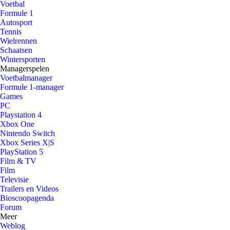
Voetbal
Formule 1
Autosport
Tennis
Wielrennen
Schaatsen
Wintersporten
Managerspelen
Voetbalmanager
Formule 1-manager
Games
PC
Playstation 4
Xbox One
Nintendo Switch
Xbox Series X|S
PlayStation 5
Film & TV
Film
Televisie
Trailers en Videos
Bioscoopagenda
Forum
Meer
Weblog