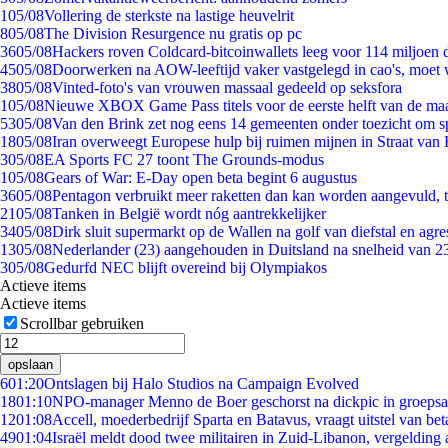
1
05/08
Vollering de sterkste na lastige heuvelrit
8
05/08
The Division Resurgence nu gratis op pc
36
05/08
Hackers roven Coldcard-bitcoinwallets leeg voor 114 miljoen d
45
05/08
Doorwerken na AOW-leeftijd vaker vastgelegd in cao's, moet
38
05/08
Vinted-foto's van vrouwen massaal gedeeld op seksfora
1
05/08
Nieuwe XBOX Game Pass titels voor de eerste helft van de ma
53
05/08
Van den Brink zet nog eens 14 gemeenten onder toezicht om s
18
05/08
Iran overweegt Europese hulp bij ruimen mijnen in Straat va
3
05/08
EA Sports FC 27 toont The Grounds-modus
1
05/08
Gears of War: E-Day open beta begint 6 augustus
36
05/08
Pentagon verbruikt meer raketten dan kan worden aangevuld, t
21
05/08
Tanken in België wordt nóg aantrekkelijker
34
05/08
Dirk sluit supermarkt op de Wallen na golf van diefstal en agre
13
05/08
Nederlander (23) aangehouden in Duitsland na snelheid van 
3
05/08
Gedurfd NEC blijft overeind bij Olympiakos
Actieve items
Actieve items
Scrollbar gebruiken
opslaan
6
01:20
Ontslagen bij Halo Studios na Campaign Evolved
18
01:10
NPO-manager Menno de Boer geschorst na dickpic in groeps
12
01:08
Accell, moederbedrijf Sparta en Batavus, vraagt uitstel van bet
49
01:04
Israël meldt dood twee militairen in Zuid-Libanon, vergeldin