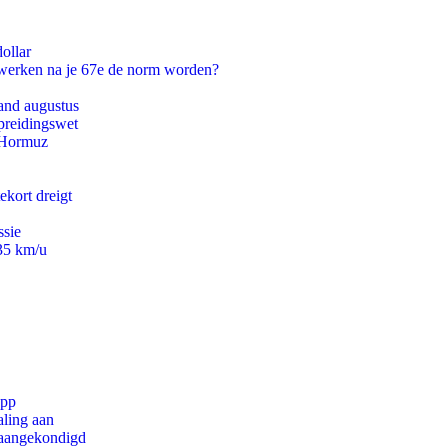
ollar
 werken na je 67e de norm worden?
and augustus
preidingswet
n Hormuz
ekort dreigt
ssie
235 km/u
app
aling aan
g aangekondigd