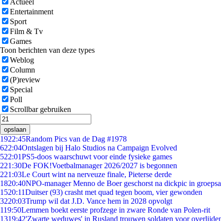
Actueel
Entertainment
Sport
Film & Tv
Games
Toon berichten van deze types
Weblog
Column
(P)review
Special
Poll
Scrollbar gebruiken
opslaan
19
22:45
Random Pics van de Dag #1978
6
22:04
Ontslagen bij Halo Studios na Campaign Evolved
5
22:01
PS5-doos waarschuwt voor einde fysieke games
2
21:30
De FOK!Voetbalmanager 2026/2027 is begonnen
2
21:03
Le Court wint na nerveuze finale, Pieterse derde
18
20:40
NPO-manager Menno de Boer geschorst na dickpic in groeps
15
20:11
Duitser (93) crasht met quad tegen boom, vier gewonden
32
20:03
Trump wil dat J.D. Vance hem in 2028 opvolgt
1
19:50
Lemmen boekt eerste profzege in zware Ronde van Polen-rit
13
19:42
'Zwarte weduwes' in Rusland trouwen soldaten voor overlijden