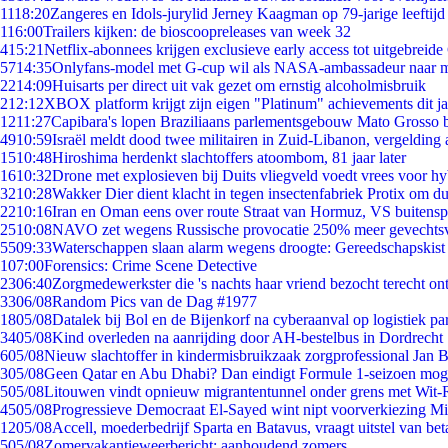
11
18:20
Zangeres en Idols-jurylid Jerney Kaagman op 79-jarige leeftijd
1
16:00
Trailers kijken: de bioscoopreleases van week 32
4
15:21
Netflix-abonnees krijgen exclusieve early access tot uitgebreide
57
14:35
Onlyfans-model met G-cup wil als NASA-ambassadeur naar 
22
14:09
Huisarts per direct uit vak gezet om ernstig alcoholmisbruik
2
12:12
XBOX platform krijgt zijn eigen "Platinum" achievements dit ja
12
11:27
Capibara's lopen Braziliaans parlementsgebouw Mato Grosso 
49
10:59
Israël meldt dood twee militairen in Zuid-Libanon, vergeldin
15
10:48
Hiroshima herdenkt slachtoffers atoombom, 81 jaar later
16
10:32
Drone met explosieven bij Duits vliegveld voedt vrees voor hy
32
10:28
Wakker Dier dient klacht in tegen insectenfabriek Protix om 
22
10:16
Iran en Oman eens over route Straat van Hormuz, VS buitensp
25
10:08
NAVO zet wegens Russische provocatie 250% meer gevechtsvl
55
09:33
Waterschappen slaan alarm wegens droogte: Gereedschapskist
1
07:00
Forensics: Crime Scene Detective
23
06:40
Zorgmedewerkster die 's nachts haar vriend bezocht terecht on
33
06/08
Random Pics van de Dag #1977
18
05/08
Datalek bij Bol en de Bijenkorf na cyberaanval op logistiek pa
34
05/08
Kind overleden na aanrijding door AH-bestelbus in Dordrecht
6
05/08
Nieuw slachtoffer in kindermisbruikzaak zorgprofessional Jan B
3
05/08
Geen Qatar en Abu Dhabi? Dan eindigt Formule 1-seizoen moge
5
05/08
Litouwen vindt opnieuw migrantentunnel onder grens met Wit-
45
05/08
Progressieve Democraat El-Sayed wint nipt voorverkiezing M
12
05/08
Accell, moederbedrijf Sparta en Batavus, vraagt uitstel van bet
5
05/08
Zomervakantieweerbericht: aanhoudend zomers