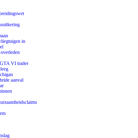
preidingswet
suitkering
maan
iegtuigen in
el
 overleden
 GTA VI trailer
 leeg
ichigan
bride aanval
ar
binnen
duurzaamheidsclaims
eem
nslag