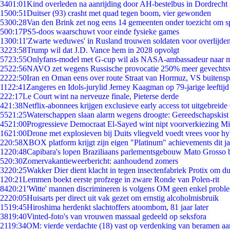
34
01:01
Kind overleden na aanrijding door AH-bestelbus in Dordrecht
15
00:51
Duitser (93) crasht met quad tegen boom, vier gewonden
53
00:28
Van den Brink zet nog eens 14 gemeenten onder toezicht om s
5
00:17
PS5-doos waarschuwt voor einde fysieke games
13
00:11
'Zwarte weduwes' in Rusland trouwen soldaten voor overlijden
32
23:58
Trump wil dat J.D. Vance hem in 2028 opvolgt
57
23:55
Onlyfans-model met G-cup wil als NASA-ambassadeur naar 
25
22:56
NAVO zet wegens Russische provocatie 250% meer gevechtsvl
22
22:50
Iran en Oman eens over route Straat van Hormuz, VS buitensp
11
22:41
Zangeres en Idols-jurylid Jerney Kaagman op 79-jarige leeftijd
2
22:17
Le Court wint na nerveuze finale, Pieterse derde
4
21:38
Netflix-abonnees krijgen exclusieve early access tot uitgebreide
55
21:25
Waterschappen slaan alarm wegens droogte: Gereedschapskist
45
21:00
Progressieve Democraat El-Sayed wint nipt voorverkiezing M
16
21:00
Drone met explosieven bij Duits vliegveld voedt vrees voor hy
2
20:58
XBOX platform krijgt zijn eigen "Platinum" achievements dit ja
12
20:48
Capibara's lopen Braziliaans parlementsgebouw Mato Grosso 
5
20:30
Zomervakantieweerbericht: aanhoudend zomers
32
20:25
Wakker Dier dient klacht in tegen insectenfabriek Protix om 
1
20:21
Lemmen boekt eerste profzege in zware Ronde van Polen-rit
84
20:21
'Witte' mannen discrimineren is volgens OM geen enkel probl
22
20:05
Huisarts per direct uit vak gezet om ernstig alcoholmisbruik
15
19:45
Hiroshima herdenkt slachtoffers atoombom, 81 jaar later
38
19:40
Vinted-foto's van vrouwen massaal gedeeld op seksfora
21
19:34
OM: vierde verdachte (18) vast op verdenking van beramen aa