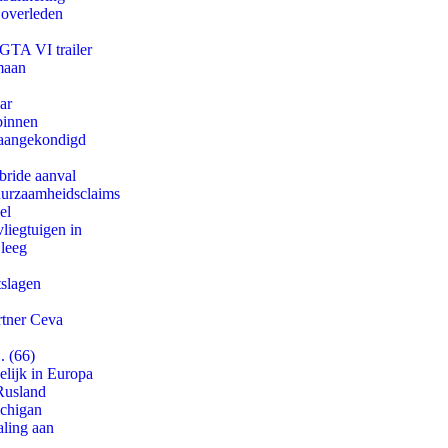
 overleden
 GTA VI trailer
maan
ar
binnen
g aangekondigd
bride aanval
duurzaamheidsclaims
el
iegtuigen in
 leeg
tslagen
rtner Ceva
. (66)
lijk in Europa
Rusland
ichigan
aling aan