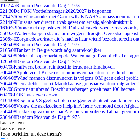
19
22:45
Random Pics van de Dag #1978
2
21:30
De FOK!Voetbalmanager 2026/2027 is begonnen
57
14:35
Onlyfans-model met G-cup wil als NASA-ambassadeur naar 
22
14:09
Huisarts per direct uit vak gezet om ernstig alcoholmisbruik
16
10:32
Drone met explosieven bij Duits vliegveld voedt vrees voor hy
55
09:33
Waterschappen slaan alarm wegens droogte: Gereedschapskist
23
06:40
Zorgmedewerkster die 's nachts haar vriend bezocht terecht on
33
06/08
Random Pics van de Dag #1977
21
05/08
Tanken in België wordt nóg aantrekkelijker
34
05/08
Dirk sluit supermarkt op de Wallen na golf van diefstal en agre
12
05/08
Random Pics van de Dag #1976
6
04/08
Kraftwerk brengt ruimteschip terug naar Eindhoven
20
04/08
Apple vecht Britse eis tot inbouwen backdoor in iCloud aan
84
04/08
'Witte' mannen discrimineren is volgens OM geen enkel probl
30
04/08
Ceuta-leider noemt Marokkaanse grensaanval door migranten 
6
04/08
Grote natuurbrand Boschhuizerbergen groeit naar 100 hectare
6
04/08
FOK! was even down
41
04/08
Regering VS geeft scholen die 'genderidentiteit' van kinderen
59
04/08
Vrouw die asielzoekers hielp in Athene vermoord door Afghaa
25
04/08
Lekker op vakantie naar Afghanistan volgens Taliban geen pr
23
04/08
Random Pics van de Dag #1975
Laatste items
Laatste items
Toon berichten uit deze thema's