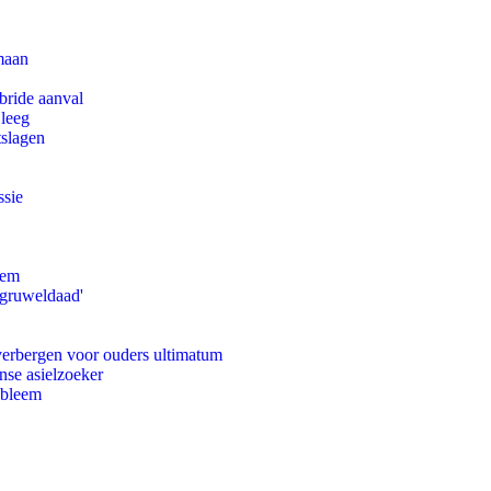
maan
bride aanval
 leeg
tslagen
ssie
eem
'gruweldaad'
 verbergen voor ouders ultimatum
nse asielzoeker
obleem