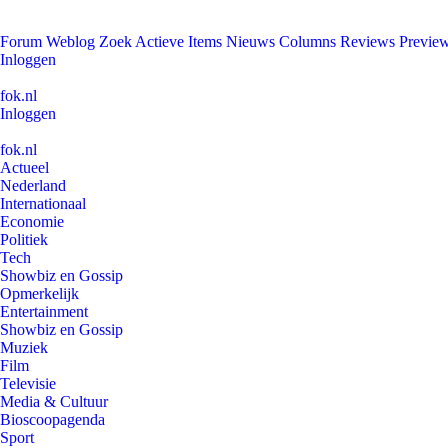
Forum
Weblog
Zoek
Actieve Items
Nieuws
Columns
Reviews
Previe
Inloggen
fok.nl
Inloggen
fok.nl
Actueel
Nederland
Internationaal
Economie
Politiek
Tech
Showbiz en Gossip
Opmerkelijk
Entertainment
Showbiz en Gossip
Muziek
Film
Televisie
Media & Cultuur
Bioscoopagenda
Sport